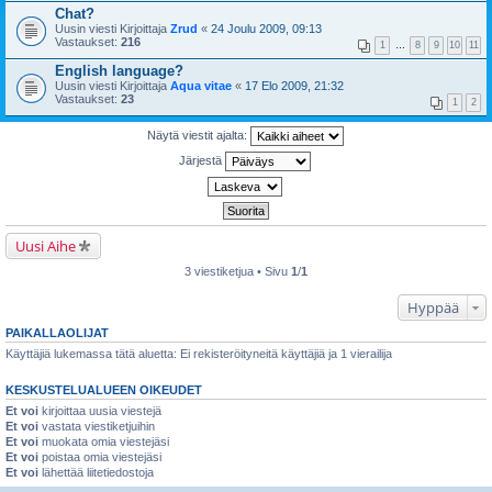
Chat?
Uusin viesti Kirjoittaja
Zrud
«
24 Joulu 2009, 09:13
Vastaukset:
216
1
…
8
9
10
11
English language?
Uusin viesti Kirjoittaja
Aqua vitae
«
17 Elo 2009, 21:32
Vastaukset:
23
1
2
Näytä viestit ajalta:
Järjestä
Uusi Aihe
3 viestiketjua • Sivu
1
/
1
Hyppää
PAIKALLAOLIJAT
Käyttäjiä lukemassa tätä aluetta: Ei rekisteröityneitä käyttäjiä ja 1 vierailija
KESKUSTELUALUEEN OIKEUDET
Et voi
kirjoittaa uusia viestejä
Et voi
vastata viestiketjuihin
Et voi
muokata omia viestejäsi
Et voi
poistaa omia viestejäsi
Et voi
lähettää liitetiedostoja