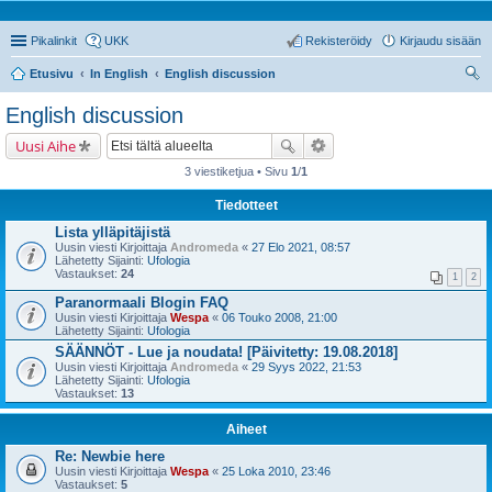
Pikalinkit
UKK
Rekisteröidy
Kirjaudu sisään
Etusivu
In English
English discussion
tsi
English discussion
Uusi Aihe
3 viestiketjua • Sivu
1
/
1
Tiedotteet
Lista ylläpitäjistä
Uusin viesti Kirjoittaja
Andromeda
«
27 Elo 2021, 08:57
Lähetetty Sijainti:
Ufologia
Vastaukset:
24
1
2
Paranormaali Blogin FAQ
Uusin viesti Kirjoittaja
Wespa
«
06 Touko 2008, 21:00
Lähetetty Sijainti:
Ufologia
SÄÄNNÖT - Lue ja noudata! [Päivitetty: 19.08.2018]
Uusin viesti Kirjoittaja
Andromeda
«
29 Syys 2022, 21:53
Lähetetty Sijainti:
Ufologia
Vastaukset:
13
Aiheet
Re: Newbie here
Uusin viesti Kirjoittaja
Wespa
«
25 Loka 2010, 23:46
Vastaukset:
5