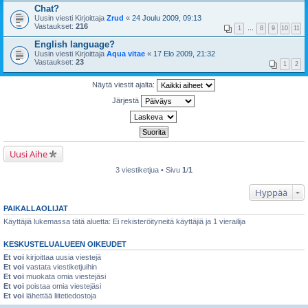
Chat?
Uusin viesti Kirjoittaja
Zrud
«
24 Joulu 2009, 09:13
Vastaukset:
216
1
…
8
9
10
11
English language?
Uusin viesti Kirjoittaja
Aqua vitae
«
17 Elo 2009, 21:32
Vastaukset:
23
1
2
Näytä viestit ajalta:
Järjestä
Uusi Aihe
3 viestiketjua • Sivu
1
/
1
Hyppää
PAIKALLAOLIJAT
Käyttäjiä lukemassa tätä aluetta: Ei rekisteröityneitä käyttäjiä ja 1 vierailija
KESKUSTELUALUEEN OIKEUDET
Et voi
kirjoittaa uusia viestejä
Et voi
vastata viestiketjuihin
Et voi
muokata omia viestejäsi
Et voi
poistaa omia viestejäsi
Et voi
lähettää liitetiedostoja