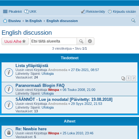
Pikalinkit
UKK
Rekisteröidy
Kirjaudu sisään
Etusivu
In English
English discussion
tsi
English discussion
Uusi Aihe
3 viestiketjua • Sivu
1
/
1
Tiedotteet
Lista ylläpitäjistä
Uusin viesti Kirjoittaja
Andromeda
«
27 Elo 2021, 08:57
Lähetetty Sijainti:
Ufologia
Vastaukset:
24
1
2
Paranormaali Blogin FAQ
Uusin viesti Kirjoittaja
Wespa
«
06 Touko 2008, 21:00
Lähetetty Sijainti:
Ufologia
SÄÄNNÖT - Lue ja noudata! [Päivitetty: 19.08.2018]
Uusin viesti Kirjoittaja
Andromeda
«
29 Syys 2022, 21:53
Lähetetty Sijainti:
Ufologia
Vastaukset:
13
Aiheet
Re: Newbie here
Uusin viesti Kirjoittaja
Wespa
«
25 Loka 2010, 23:46
Vastaukset:
5