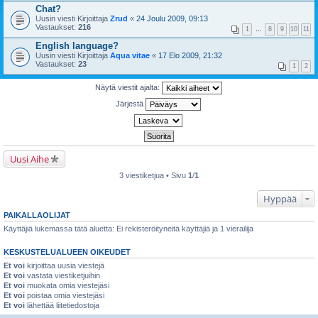
Chat?
Uusin viesti Kirjoittaja
Zrud
«
24 Joulu 2009, 09:13
Vastaukset:
216
1
…
8
9
10
11
English language?
Uusin viesti Kirjoittaja
Aqua vitae
«
17 Elo 2009, 21:32
Vastaukset:
23
1
2
Näytä viestit ajalta:
Järjestä
Uusi Aihe
3 viestiketjua • Sivu
1
/
1
Hyppää
PAIKALLAOLIJAT
Käyttäjiä lukemassa tätä aluetta: Ei rekisteröityneitä käyttäjiä ja 1 vierailija
KESKUSTELUALUEEN OIKEUDET
Et voi
kirjoittaa uusia viestejä
Et voi
vastata viestiketjuihin
Et voi
muokata omia viestejäsi
Et voi
poistaa omia viestejäsi
Et voi
lähettää liitetiedostoja