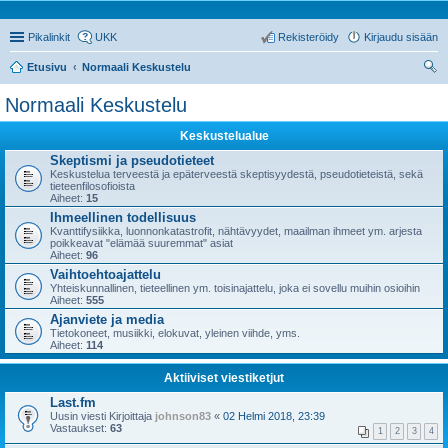
Pikalinkit
UKK
Rekisteröidy
Kirjaudu sisään
Etusivu
Normaali Keskustelu
tsi
Normaali Keskustelu
Keskustelualue
Skeptismi ja pseudotieteet
Keskustelua terveestä ja epäterveestä skeptisyydestä, pseudotieteistä, sekä
tieteenfilosofioista
Aiheet:
15
Ihmeellinen todellisuus
Kvanttifysiikka, luonnonkatastrofit, nähtävyydet, maailman ihmeet ym. arjesta
poikkeavat "elämää suuremmat" asiat
Aiheet:
96
Vaihtoehtoajattelu
Yhteiskunnallinen, tieteellinen ym. toisinajattelu, joka ei sovellu muihin osioihin
Aiheet:
555
Ajanviete ja media
Tietokoneet, musiikki, elokuvat, yleinen viihde, yms.
Aiheet:
114
Aktiiviset viestiketjut
Last.fm
Uusin viesti Kirjoittaja
johnson83
«
02 Helmi 2018, 23:39
Vastaukset:
63
1
2
3
4