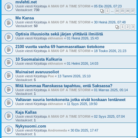
mvlehti.net
Uusin viesti Kirjoittaja
A MAN OF A TIME STORM
«
05 Elo 2026, 07:23
Vastaukset:
730
1
…
34
35
36
37
Me Kansa
Uusin viesti Kirjoittaja
A MAN OF A TIME STORM
«
30 Heinä 2026, 07:48
Vastaukset:
50
1
2
3
Optisia illuusioita sekä järjen ylittäviä ilmiöitä
Uusin viesti Kirjoittaja
ekhnaton
«
01 Heinä 2026, 15:43
2100 vuotta vanha 69 hammasrattaan tietokone
Uusin viesti Kirjoittaja
A MAN OF A TIME STORM
«
18 Touko 2026, 21:23
10 Suomalaista Kulkuria
Uusin viesti Kirjoittaja
ekhnaton
«
01 Helmi 2026, 14:03
Muinaiset avaruusoliot
Uusin viesti Kirjoittaja
Poe
«
13 Tammi 2026, 15:10
Vastaukset:
5
Mitä kummaa Ranskassa tapahtuu, entä Saksassa?
Uusin viesti Kirjoittaja
A MAN OF A TIME STORM
«
01 Marras 2025, 05:14
Vastaukset:
1
Valtavan suuria lentokoneita jotka eivät koskaan lentäneet
Uusin viesti Kirjoittaja
ekhnaton
«
11 Syys 2025, 19:50
Kaja Kallas
Uusin viesti Kirjoittaja
A MAN OF A TIME STORM
«
02 Syys 2025, 07:04
Vastaukset:
1
Nykysuomi.com
Uusin viesti Kirjoittaja
Andromeda
«
30 Elo 2025, 17:47
Vastaukset:
1