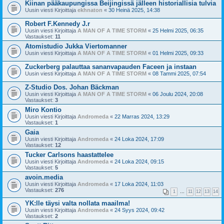
Kiinan pääkaupungissa Beijingissä jälleen historiallisia tulvia
Uusin viesti Kirjoittaja
ekhnaton
«
30 Heinä 2025, 14:38
Robert F.Kennedy J.r
Uusin viesti Kirjoittaja
A MAN OF A TIME STORM
«
25 Helmi 2025, 06:35
Vastaukset:
11
Atomistudio Jukka Viertomanner
Uusin viesti Kirjoittaja
A MAN OF A TIME STORM
«
01 Helmi 2025, 09:33
Zuckerberg palauttaa sananvapauden Faceen ja instaan
Uusin viesti Kirjoittaja
A MAN OF A TIME STORM
«
08 Tammi 2025, 07:54
Z-Studio Dos. Johan Bäckman
Uusin viesti Kirjoittaja
A MAN OF A TIME STORM
«
06 Joulu 2024, 20:08
Vastaukset:
3
Miro Kontio
Uusin viesti Kirjoittaja
Andromeda
«
22 Marras 2024, 13:29
Vastaukset:
1
Gaia
Uusin viesti Kirjoittaja
Andromeda
«
24 Loka 2024, 17:09
Vastaukset:
12
Tucker Carlsons haastattelee
Uusin viesti Kirjoittaja
Andromeda
«
24 Loka 2024, 09:15
Vastaukset:
5
avoin.media
Uusin viesti Kirjoittaja
Andromeda
«
17 Loka 2024, 11:03
Vastaukset:
276
1
…
11
12
13
14
YK:lle täysi valta nollata maailma!
Uusin viesti Kirjoittaja
Andromeda
«
24 Syys 2024, 09:42
Vastaukset:
2