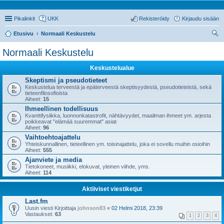
Pikalinkit
UKK
Rekisteröidy
Kirjaudu sisään
Etusivu
Normaali Keskustelu
tsi
Normaali Keskustelu
Keskustelualue
Skeptismi ja pseudotieteet
Keskustelua terveestä ja epäterveestä skeptisyydestä, pseudotieteistä, sekä
tieteenfilosofioista
Aiheet:
15
Ihmeellinen todellisuus
Kvanttifysiikka, luonnonkatastrofit, nähtävyydet, maailman ihmeet ym. arjesta
poikkeavat "elämää suuremmat" asiat
Aiheet:
96
Vaihtoehtoajattelu
Yhteiskunnallinen, tieteellinen ym. toisinajattelu, joka ei sovellu muihin osioihin
Aiheet:
555
Ajanviete ja media
Tietokoneet, musiikki, elokuvat, yleinen viihde, yms.
Aiheet:
114
Aktiiviset viestiketjut
Last.fm
Uusin viesti Kirjoittaja
johnson83
«
02 Helmi 2018, 23:39
Vastaukset:
63
1
2
3
4