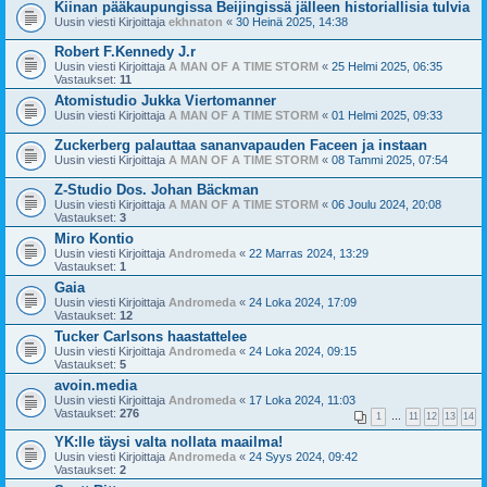
Kiinan pääkaupungissa Beijingissä jälleen historiallisia tulvia
Uusin viesti Kirjoittaja
ekhnaton
«
30 Heinä 2025, 14:38
Robert F.Kennedy J.r
Uusin viesti Kirjoittaja
A MAN OF A TIME STORM
«
25 Helmi 2025, 06:35
Vastaukset:
11
Atomistudio Jukka Viertomanner
Uusin viesti Kirjoittaja
A MAN OF A TIME STORM
«
01 Helmi 2025, 09:33
Zuckerberg palauttaa sananvapauden Faceen ja instaan
Uusin viesti Kirjoittaja
A MAN OF A TIME STORM
«
08 Tammi 2025, 07:54
Z-Studio Dos. Johan Bäckman
Uusin viesti Kirjoittaja
A MAN OF A TIME STORM
«
06 Joulu 2024, 20:08
Vastaukset:
3
Miro Kontio
Uusin viesti Kirjoittaja
Andromeda
«
22 Marras 2024, 13:29
Vastaukset:
1
Gaia
Uusin viesti Kirjoittaja
Andromeda
«
24 Loka 2024, 17:09
Vastaukset:
12
Tucker Carlsons haastattelee
Uusin viesti Kirjoittaja
Andromeda
«
24 Loka 2024, 09:15
Vastaukset:
5
avoin.media
Uusin viesti Kirjoittaja
Andromeda
«
17 Loka 2024, 11:03
Vastaukset:
276
1
…
11
12
13
14
YK:lle täysi valta nollata maailma!
Uusin viesti Kirjoittaja
Andromeda
«
24 Syys 2024, 09:42
Vastaukset:
2