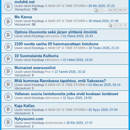
mvlehti.net
Uusin viesti Kirjoittaja
A MAN OF A TIME STORM
«
05 Elo 2026, 07:23
Vastaukset:
730
1
…
34
35
36
37
Me Kansa
Uusin viesti Kirjoittaja
A MAN OF A TIME STORM
«
30 Heinä 2026, 07:48
Vastaukset:
50
1
2
3
Optisia illuusioita sekä järjen ylittäviä ilmiöitä
Uusin viesti Kirjoittaja
ekhnaton
«
01 Heinä 2026, 15:43
2100 vuotta vanha 69 hammasrattaan tietokone
Uusin viesti Kirjoittaja
A MAN OF A TIME STORM
«
18 Touko 2026, 21:23
10 Suomalaista Kulkuria
Uusin viesti Kirjoittaja
ekhnaton
«
01 Helmi 2026, 14:03
Muinaiset avaruusoliot
Uusin viesti Kirjoittaja
Poe
«
13 Tammi 2026, 15:10
Vastaukset:
5
Mitä kummaa Ranskassa tapahtuu, entä Saksassa?
Uusin viesti Kirjoittaja
A MAN OF A TIME STORM
«
01 Marras 2025, 05:14
Vastaukset:
1
Valtavan suuria lentokoneita jotka eivät koskaan lentäneet
Uusin viesti Kirjoittaja
ekhnaton
«
11 Syys 2025, 19:50
Kaja Kallas
Uusin viesti Kirjoittaja
A MAN OF A TIME STORM
«
02 Syys 2025, 07:04
Vastaukset:
1
Nykysuomi.com
Uusin viesti Kirjoittaja
Andromeda
«
30 Elo 2025, 17:47
Vastaukset:
1