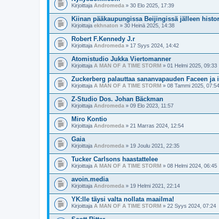
Kirjoittaja
Andromeda
» 30 Elo 2025, 17:39
Kiinan pääkaupungissa Beijingissä jälleen histori
Kirjoittaja
ekhnaton
» 30 Heinä 2025, 14:38
Robert F.Kennedy J.r
Kirjoittaja
Andromeda
» 17 Syys 2024, 14:42
Atomistudio Jukka Viertomanner
Kirjoittaja
A MAN OF A TIME STORM
» 01 Helmi 2025, 09:33
Zuckerberg palauttaa sananvapauden Faceen ja 
Kirjoittaja
A MAN OF A TIME STORM
» 08 Tammi 2025, 07:5
Z-Studio Dos. Johan Bäckman
Kirjoittaja
Andromeda
» 09 Elo 2023, 11:57
Miro Kontio
Kirjoittaja
Andromeda
» 21 Marras 2024, 12:54
Gaia
Kirjoittaja
Andromeda
» 19 Joulu 2021, 22:35
Tucker Carlsons haastattelee
Kirjoittaja
A MAN OF A TIME STORM
» 08 Helmi 2024, 06:45
avoin.media
Kirjoittaja
Andromeda
» 19 Helmi 2021, 22:14
YK:lle täysi valta nollata maailma!
Kirjoittaja
A MAN OF A TIME STORM
» 22 Syys 2024, 07:24