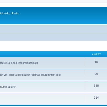
uksista, ufoista...
AIHEET
15
eteistä, sekä tieteenfilosofioista
96
meet ym. arjesta poikkeavat "elämää suuremmat" asiat
555
 muihin osioihin
114