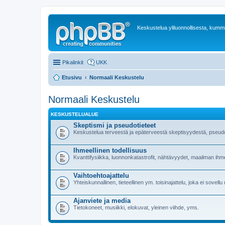
Keskustelua yliluonnollisesta, kummit
Pikalinkit
UKK
Etusivu
Normaali Keskustelu
Normaali Keskustelu
KESKUSTELUALUE
Skeptismi ja pseudotieteet
Keskustelua terveestä ja epäterveestä skeptisyydestä, pseudoti
Ihmeellinen todellisuus
Kvanttifysiikka, luonnonkatastrofit, nähtävyydet, maailman ih
Vaihtoehtoajattelu
Yhteiskunnallinen, tieteellinen ym. toisinajattelu, joka ei sovellu
Ajanviete ja media
Tietokoneet, musiikki, elokuvat, yleinen viihde, yms.