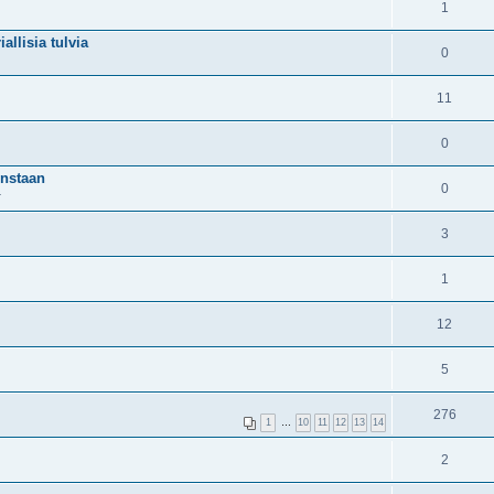
1
allisia tulvia
0
11
0
instaan
0
4
3
1
12
5
276
1
…
10
11
12
13
14
2