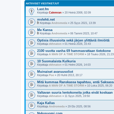
AKTIIVISET VIESTIKETJUT
Last.fm
Kirjoittaja
Calemran
» 20 Heinä 2008, 02:09
mvlehti.net
Kirjoittaja
Andromeda
» 25 Syys 2021, 13:39
l
i
Me Kansa
i
Kirjoittaja
Andromeda
» 06 Tammi 2023, 10:47
t
l
t
i
Optisia illuusioita sekä järjen ylittäviä ilmiöitä
e
i
Kirjoittaja
e
ekhnaton
» 01 Heinä 2026, 15:43
t
t
t
2100 vuotta vanha 69 hammasrattaan tietokone
e
Kirjoittaja
e
A MAN OF A TIME STORM
» 18 Touko 2026, 21:23
t
10 Suomalaista Kulkuria
Kirjoittaja
ekhnaton
» 01 Helmi 2026, 14:03
Muinaiset avaruusoliot
Kirjoittaja
Poe
» 20 Huhti 2013, 20:17
Mitä kummaa Ranskassa tapahtuu, entä Saksass
Kirjoittaja
A MAN OF A TIME STORM
» 10 Loka 2025, 06:20
Valtavan suuria lentokoneita jotka eivät koskaan 
Kirjoittaja
ekhnaton
» 11 Syys 2025, 19:50
Kaja Kallas
Kirjoittaja
Andromeda
» 29 Elo 2025, 08:56
Nykysuomi.com