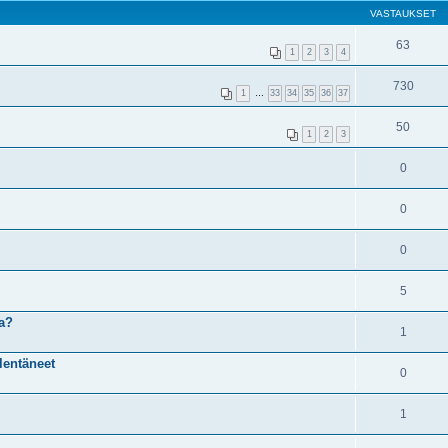
VASTAUKSET
63
1
2
3
4
730
1
…
33
34
35
36
37
50
1
2
3
0
0
0
5
a?
1
lentäneet
0
1