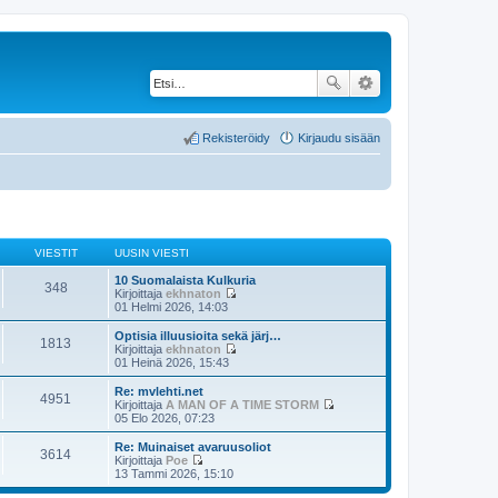
Rekisteröidy
Kirjaudu sisään
VIESTIT
UUSIN VIESTI
10 Suomalaista Kulkuria
348
Kirjoittaja
ekhnaton
N
01 Helmi 2026, 14:03
ä
y
Optisia illuusioita sekä järj…
1813
t
Kirjoittaja
ekhnaton
ä
N
01 Heinä 2026, 15:43
u
ä
u
y
Re: mvlehti.net
4951
s
t
Kirjoittaja
A MAN OF A TIME STORM
i
ä
N
05 Elo 2026, 07:23
n
u
ä
v
u
y
Re: Muinaiset avaruusoliot
i
3614
s
t
Kirjoittaja
Poe
e
i
ä
N
13 Tammi 2026, 15:10
s
n
u
ä
t
v
u