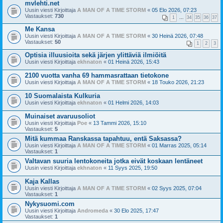
mvlehti.net
Uusin viesti Kirjoittaja
A MAN OF A TIME STORM
«
05 Elo 2026, 07:23
Vastaukset:
730
1
…
34
35
36
37
Me Kansa
Uusin viesti Kirjoittaja
A MAN OF A TIME STORM
«
30 Heinä 2026, 07:48
Vastaukset:
50
1
2
3
Optisia illuusioita sekä järjen ylittäviä ilmiöitä
Uusin viesti Kirjoittaja
ekhnaton
«
01 Heinä 2026, 15:43
2100 vuotta vanha 69 hammasrattaan tietokone
Uusin viesti Kirjoittaja
A MAN OF A TIME STORM
«
18 Touko 2026, 21:23
10 Suomalaista Kulkuria
Uusin viesti Kirjoittaja
ekhnaton
«
01 Helmi 2026, 14:03
Muinaiset avaruusoliot
Uusin viesti Kirjoittaja
Poe
«
13 Tammi 2026, 15:10
Vastaukset:
5
Mitä kummaa Ranskassa tapahtuu, entä Saksassa?
Uusin viesti Kirjoittaja
A MAN OF A TIME STORM
«
01 Marras 2025, 05:14
Vastaukset:
1
Valtavan suuria lentokoneita jotka eivät koskaan lentäneet
Uusin viesti Kirjoittaja
ekhnaton
«
11 Syys 2025, 19:50
Kaja Kallas
Uusin viesti Kirjoittaja
A MAN OF A TIME STORM
«
02 Syys 2025, 07:04
Vastaukset:
1
Nykysuomi.com
Uusin viesti Kirjoittaja
Andromeda
«
30 Elo 2025, 17:47
Vastaukset:
1