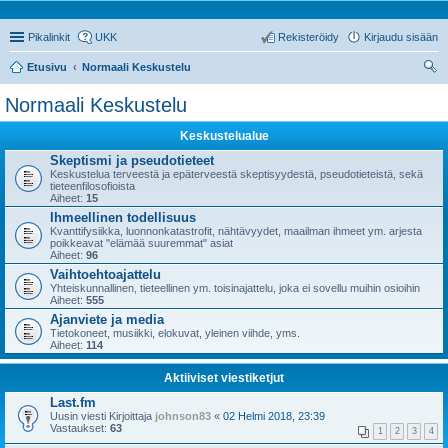
Pikalinkit
UKK
Rekisteröidy
Kirjaudu sisään
Etusivu
Normaali Keskustelu
tsi
Normaali Keskustelu
Keskustelualue
Skeptismi ja pseudotieteet
Keskustelua terveestä ja epäterveestä skeptisyydestä, pseudotieteistä, sekä
tieteenfilosofioista
Aiheet:
15
Ihmeellinen todellisuus
Kvanttifysiikka, luonnonkatastrofit, nähtävyydet, maailman ihmeet ym. arjesta
poikkeavat "elämää suuremmat" asiat
Aiheet:
96
Vaihtoehtoajattelu
Yhteiskunnallinen, tieteellinen ym. toisinajattelu, joka ei sovellu muihin osioihin
Aiheet:
555
Ajanviete ja media
Tietokoneet, musiikki, elokuvat, yleinen viihde, yms.
Aiheet:
114
Aktiiviset viestiketjut
Last.fm
Uusin viesti Kirjoittaja
johnson83
«
02 Helmi 2018, 23:39
Vastaukset:
63
1
2
3
4