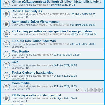
Kiinan pääkaupungissa Beijingissä jälleen historiallisia tulvia
Uusin viesti Kirjoittaja
ekhnaton
«
30 Heinä 2025, 14:38
Robert F.Kennedy J.r
Uusin viesti Kirjoittaja
A MAN OF A TIME STORM
«
25 Helmi 2025, 06:35
Vastaukset:
11
Atomistudio Jukka Viertomanner
Uusin viesti Kirjoittaja
A MAN OF A TIME STORM
«
01 Helmi 2025, 09:33
Zuckerberg palauttaa sananvapauden Faceen ja instaan
Uusin viesti Kirjoittaja
A MAN OF A TIME STORM
«
08 Tammi 2025, 07:54
Z-Studio Dos. Johan Bäckman
Uusin viesti Kirjoittaja
A MAN OF A TIME STORM
«
06 Joulu 2024, 20:08
Vastaukset:
3
Miro Kontio
Uusin viesti Kirjoittaja
Andromeda
«
22 Marras 2024, 13:29
Vastaukset:
1
Gaia
Uusin viesti Kirjoittaja
Andromeda
«
24 Loka 2024, 17:09
Vastaukset:
12
Tucker Carlsons haastattelee
Uusin viesti Kirjoittaja
Andromeda
«
24 Loka 2024, 09:15
Vastaukset:
5
avoin.media
Uusin viesti Kirjoittaja
Andromeda
«
17 Loka 2024, 11:03
Vastaukset:
276
1
…
11
12
13
14
YK:lle täysi valta nollata maailma!
Uusin viesti Kirjoittaja
Andromeda
«
24 Syys 2024, 09:42
Vastaukset:
2