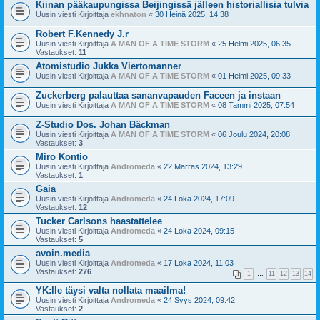
Kiinan pääkaupungissa Beijingissä jälleen historiallisia tulvia
Uusin viesti Kirjoittaja
ekhnaton
«
30 Heinä 2025, 14:38
Robert F.Kennedy J.r
Uusin viesti Kirjoittaja
A MAN OF A TIME STORM
«
25 Helmi 2025, 06:35
Vastaukset:
11
Atomistudio Jukka Viertomanner
Uusin viesti Kirjoittaja
A MAN OF A TIME STORM
«
01 Helmi 2025, 09:33
Zuckerberg palauttaa sananvapauden Faceen ja instaan
Uusin viesti Kirjoittaja
A MAN OF A TIME STORM
«
08 Tammi 2025, 07:54
Z-Studio Dos. Johan Bäckman
Uusin viesti Kirjoittaja
A MAN OF A TIME STORM
«
06 Joulu 2024, 20:08
Vastaukset:
3
Miro Kontio
Uusin viesti Kirjoittaja
Andromeda
«
22 Marras 2024, 13:29
Vastaukset:
1
Gaia
Uusin viesti Kirjoittaja
Andromeda
«
24 Loka 2024, 17:09
Vastaukset:
12
Tucker Carlsons haastattelee
Uusin viesti Kirjoittaja
Andromeda
«
24 Loka 2024, 09:15
Vastaukset:
5
avoin.media
Uusin viesti Kirjoittaja
Andromeda
«
17 Loka 2024, 11:03
Vastaukset:
276
1
…
11
12
13
14
YK:lle täysi valta nollata maailma!
Uusin viesti Kirjoittaja
Andromeda
«
24 Syys 2024, 09:42
Vastaukset:
2