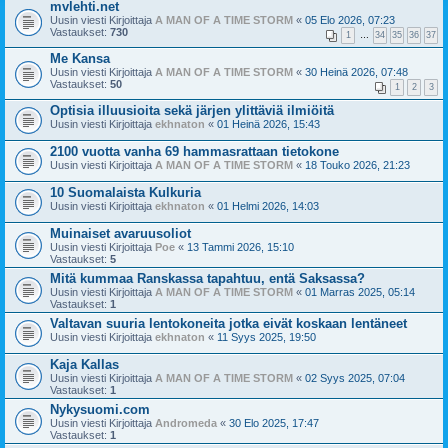
mvlehti.net
Uusin viesti Kirjoittaja
A MAN OF A TIME STORM
«
05 Elo 2026, 07:23
Vastaukset:
730
1
…
34
35
36
37
Me Kansa
Uusin viesti Kirjoittaja
A MAN OF A TIME STORM
«
30 Heinä 2026, 07:48
Vastaukset:
50
1
2
3
Optisia illuusioita sekä järjen ylittäviä ilmiöitä
Uusin viesti Kirjoittaja
ekhnaton
«
01 Heinä 2026, 15:43
2100 vuotta vanha 69 hammasrattaan tietokone
Uusin viesti Kirjoittaja
A MAN OF A TIME STORM
«
18 Touko 2026, 21:23
10 Suomalaista Kulkuria
Uusin viesti Kirjoittaja
ekhnaton
«
01 Helmi 2026, 14:03
Muinaiset avaruusoliot
Uusin viesti Kirjoittaja
Poe
«
13 Tammi 2026, 15:10
Vastaukset:
5
Mitä kummaa Ranskassa tapahtuu, entä Saksassa?
Uusin viesti Kirjoittaja
A MAN OF A TIME STORM
«
01 Marras 2025, 05:14
Vastaukset:
1
Valtavan suuria lentokoneita jotka eivät koskaan lentäneet
Uusin viesti Kirjoittaja
ekhnaton
«
11 Syys 2025, 19:50
Kaja Kallas
Uusin viesti Kirjoittaja
A MAN OF A TIME STORM
«
02 Syys 2025, 07:04
Vastaukset:
1
Nykysuomi.com
Uusin viesti Kirjoittaja
Andromeda
«
30 Elo 2025, 17:47
Vastaukset:
1