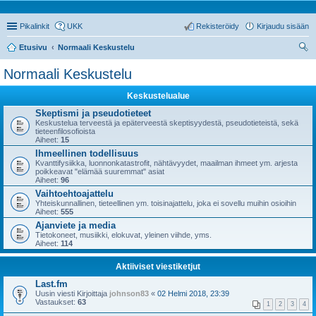
Pikalinkit
UKK
Rekisteröidy
Kirjaudu sisään
Etusivu
Normaali Keskustelu
tsi
Normaali Keskustelu
Keskustelualue
Skeptismi ja pseudotieteet
Keskustelua terveestä ja epäterveestä skeptisyydestä, pseudotieteistä, sekä
tieteenfilosofioista
Aiheet:
15
Ihmeellinen todellisuus
Kvanttifysiikka, luonnonkatastrofit, nähtävyydet, maailman ihmeet ym. arjesta
poikkeavat "elämää suuremmat" asiat
Aiheet:
96
Vaihtoehtoajattelu
Yhteiskunnallinen, tieteellinen ym. toisinajattelu, joka ei sovellu muihin osioihin
Aiheet:
555
Ajanviete ja media
Tietokoneet, musiikki, elokuvat, yleinen viihde, yms.
Aiheet:
114
Aktiiviset viestiketjut
Last.fm
Uusin viesti Kirjoittaja
johnson83
«
02 Helmi 2018, 23:39
Vastaukset:
63
1
2
3
4