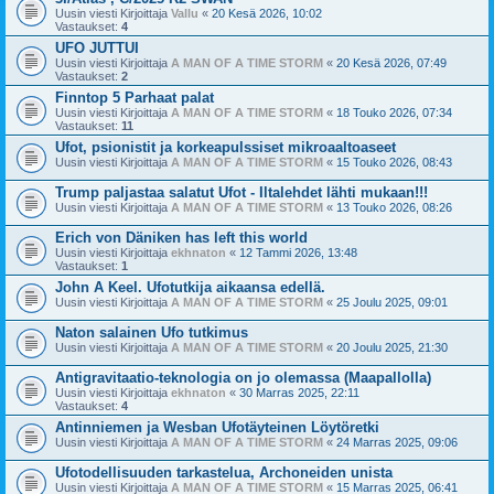
Uusin viesti Kirjoittaja
Vallu
«
20 Kesä 2026, 10:02
Vastaukset:
4
UFO JUTTUI
Uusin viesti Kirjoittaja
A MAN OF A TIME STORM
«
20 Kesä 2026, 07:49
Vastaukset:
2
Finntop 5 Parhaat palat
Uusin viesti Kirjoittaja
A MAN OF A TIME STORM
«
18 Touko 2026, 07:34
Vastaukset:
11
Ufot, psionistit ja korkeapulssiset mikroaaltoaseet
Uusin viesti Kirjoittaja
A MAN OF A TIME STORM
«
15 Touko 2026, 08:43
Trump paljastaa salatut Ufot - Iltalehdet lähti mukaan!!!
Uusin viesti Kirjoittaja
A MAN OF A TIME STORM
«
13 Touko 2026, 08:26
Erich von Däniken has left this world
Uusin viesti Kirjoittaja
ekhnaton
«
12 Tammi 2026, 13:48
Vastaukset:
1
John A Keel. Ufotutkija aikaansa edellä.
Uusin viesti Kirjoittaja
A MAN OF A TIME STORM
«
25 Joulu 2025, 09:01
Naton salainen Ufo tutkimus
Uusin viesti Kirjoittaja
A MAN OF A TIME STORM
«
20 Joulu 2025, 21:30
Antigravitaatio-teknologia on jo olemassa (Maapallolla)
Uusin viesti Kirjoittaja
ekhnaton
«
30 Marras 2025, 22:11
Vastaukset:
4
Antinniemen ja Wesban Ufotäyteinen Löytöretki
Uusin viesti Kirjoittaja
A MAN OF A TIME STORM
«
24 Marras 2025, 09:06
Ufotodellisuuden tarkastelua, Archoneiden unista
Uusin viesti Kirjoittaja
A MAN OF A TIME STORM
«
15 Marras 2025, 06:41