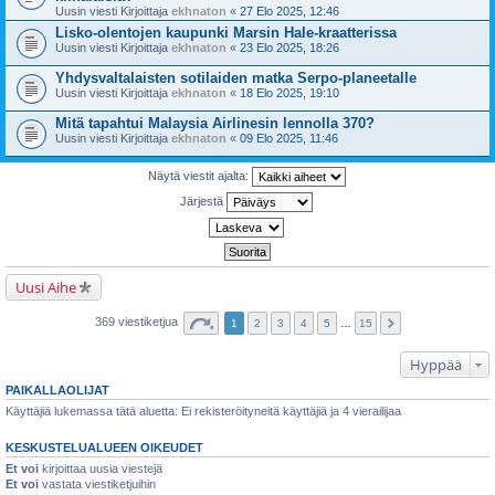
Uusin viesti Kirjoittaja
ekhnaton
«
27 Elo 2025, 12:46
Lisko-olentojen kaupunki Marsin Hale-kraatterissa
Uusin viesti Kirjoittaja
ekhnaton
«
23 Elo 2025, 18:26
Yhdysvaltalaisten sotilaiden matka Serpo-planeetalle
Uusin viesti Kirjoittaja
ekhnaton
«
18 Elo 2025, 19:10
Mitä tapahtui Malaysia Airlinesin lennolla 370?
Uusin viesti Kirjoittaja
ekhnaton
«
09 Elo 2025, 11:46
Näytä viestit ajalta:
Järjestä
Uusi Aihe
369 viestiketjua
1
2
3
4
5
…
15
Hyppää
PAIKALLAOLIJAT
Käyttäjiä lukemassa tätä aluetta: Ei rekisteröityneitä käyttäjiä ja 4 vierailijaa
KESKUSTELUALUEEN OIKEUDET
Et voi
kirjoittaa uusia viestejä
Et voi
vastata viestiketjuihin