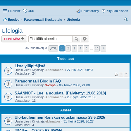
Pikalinkit
UKK
Rekisteröidy
Kirjaudu sisään
Etusivu
Paranormaali Keskustelu
Ufologia
tsi
Ufologia
Uusi Aihe
369 viestiketjua
1
2
3
4
5
…
15
Tiedotteet
Lista ylläpitäjistä
Uusin viesti Kirjoittaja
Andromeda
«
27 Elo 2021, 08:57
Vastaukset:
24
1
2
Paranormaali Blogin FAQ
Uusin viesti Kirjoittaja
Wespa
«
06 Touko 2008, 21:00
SÄÄNNÖT - Lue ja noudata! [Päivitetty: 19.08.2018]
Uusin viesti Kirjoittaja
Andromeda
«
29 Syys 2022, 21:53
Vastaukset:
13
Aiheet
Ufo-kuuleminen Ranskan eduskunnassa 29.6.2026
Uusin viesti Kirjoittaja
ekhnaton
«
31 Heinä 2026, 20:27
Vastaukset:
3
3I/Atlas , C/2025 R2 SWAN