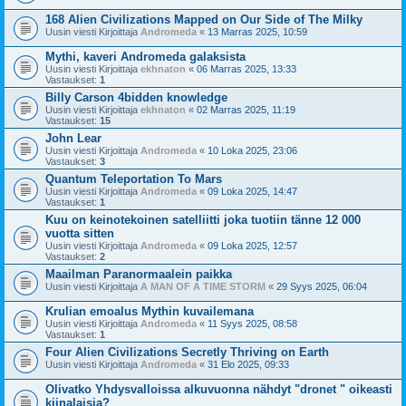
168 Alien Civilizations Mapped on Our Side of The Milky
Uusin viesti Kirjoittaja
Andromeda
«
13 Marras 2025, 10:59
Mythi, kaveri Andromeda galaksista
Uusin viesti Kirjoittaja
ekhnaton
«
06 Marras 2025, 13:33
Vastaukset:
1
Billy Carson 4bidden knowledge
Uusin viesti Kirjoittaja
ekhnaton
«
02 Marras 2025, 11:19
Vastaukset:
15
John Lear
Uusin viesti Kirjoittaja
Andromeda
«
10 Loka 2025, 23:06
Vastaukset:
3
Quantum Teleportation To Mars
Uusin viesti Kirjoittaja
Andromeda
«
09 Loka 2025, 14:47
Vastaukset:
1
Kuu on keinotekoinen satelliitti joka tuotiin tänne 12 000
vuotta sitten
Uusin viesti Kirjoittaja
Andromeda
«
09 Loka 2025, 12:57
Vastaukset:
2
Maailman Paranormaalein paikka
Uusin viesti Kirjoittaja
A MAN OF A TIME STORM
«
29 Syys 2025, 06:04
Krulian emoalus Mythin kuvailemana
Uusin viesti Kirjoittaja
Andromeda
«
11 Syys 2025, 08:58
Vastaukset:
1
Four Alien Civilizations Secretly Thriving on Earth
Uusin viesti Kirjoittaja
Andromeda
«
31 Elo 2025, 09:33
Olivatko Yhdysvalloissa alkuvuonna nähdyt "dronet " oikeasti
kiinalaisia?