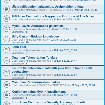
Uusin viesti Kirjoittaja
A MAN OF A TIME STORM
«
24 Marras 2025, 09:06
Ufotodellisuuden tarkastelua, Archoneiden unista
Uusin viesti Kirjoittaja
A MAN OF A TIME STORM
«
15 Marras 2025, 06:41
168 Alien Civilizations Mapped on Our Side of The Milky
Uusin viesti Kirjoittaja
Andromeda
«
13 Marras 2025, 10:59
Mythi, kaveri Andromeda galaksista
Uusin viesti Kirjoittaja
ekhnaton
«
06 Marras 2025, 13:33
Vastaukset:
1
Billy Carson 4bidden knowledge
Uusin viesti Kirjoittaja
ekhnaton
«
02 Marras 2025, 11:19
Vastaukset:
15
John Lear
Uusin viesti Kirjoittaja
Andromeda
«
10 Loka 2025, 23:06
Vastaukset:
3
Quantum Teleportation To Mars
Uusin viesti Kirjoittaja
Andromeda
«
09 Loka 2025, 14:47
Vastaukset:
1
Kuu on keinotekoinen satelliitti joka tuotiin tänne 12 000
vuotta sitten
Uusin viesti Kirjoittaja
Andromeda
«
09 Loka 2025, 12:57
Vastaukset:
2
Maailman Paranormaalein paikka
Uusin viesti Kirjoittaja
A MAN OF A TIME STORM
«
29 Syys 2025, 06:04
Krulian emoalus Mythin kuvailemana
Uusin viesti Kirjoittaja
Andromeda
«
11 Syys 2025, 08:58
Vastaukset:
1
Four Alien Civilizations Secretly Thriving on Earth