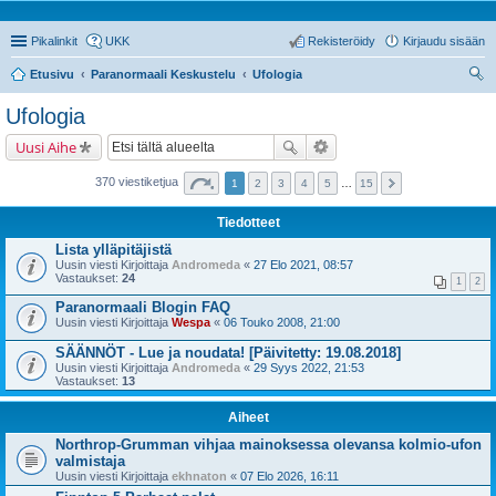
Pikalinkit
UKK
Rekisteröidy
Kirjaudu sisään
Etusivu
Paranormaali Keskustelu
Ufologia
tsi
Ufologia
Uusi Aihe
370 viestiketjua
1
2
3
4
5
…
15
Tiedotteet
Lista ylläpitäjistä
Uusin viesti Kirjoittaja
Andromeda
«
27 Elo 2021, 08:57
Vastaukset:
24
1
2
Paranormaali Blogin FAQ
Uusin viesti Kirjoittaja
Wespa
«
06 Touko 2008, 21:00
SÄÄNNÖT - Lue ja noudata! [Päivitetty: 19.08.2018]
Uusin viesti Kirjoittaja
Andromeda
«
29 Syys 2022, 21:53
Vastaukset:
13
Aiheet
Northrop-Grumman vihjaa mainoksessa olevansa kolmio-ufon
valmistaja
Uusin viesti Kirjoittaja
ekhnaton
«
07 Elo 2026, 16:11