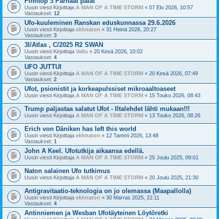
Finntop 5 Parhaat palat
Uusin viesti Kirjoittaja
A MAN OF A TIME STORM
«
07 Elo 2026, 10:57
Vastaukset:
12
Ufo-kuuleminen Ranskan eduskunnassa 29.6.2026
Uusin viesti Kirjoittaja
ekhnaton
«
31 Heinä 2026, 20:27
Vastaukset:
3
3I/Atlas , C/2025 R2 SWAN
Uusin viesti Kirjoittaja
Vallu
«
20 Kesä 2026, 10:02
Vastaukset:
4
UFO JUTTUI
Uusin viesti Kirjoittaja
A MAN OF A TIME STORM
«
20 Kesä 2026, 07:49
Vastaukset:
2
Ufot, psionistit ja korkeapulssiset mikroaaltoaseet
Uusin viesti Kirjoittaja
A MAN OF A TIME STORM
«
15 Touko 2026, 08:43
Trump paljastaa salatut Ufot - Iltalehdet lähti mukaan!!!
Uusin viesti Kirjoittaja
A MAN OF A TIME STORM
«
13 Touko 2026, 08:26
Erich von Däniken has left this world
Uusin viesti Kirjoittaja
ekhnaton
«
12 Tammi 2026, 13:48
Vastaukset:
1
John A Keel. Ufotutkija aikaansa edellä.
Uusin viesti Kirjoittaja
A MAN OF A TIME STORM
«
25 Joulu 2025, 09:01
Naton salainen Ufo tutkimus
Uusin viesti Kirjoittaja
A MAN OF A TIME STORM
«
20 Joulu 2025, 21:30
Antigravitaatio-teknologia on jo olemassa (Maapallolla)
Uusin viesti Kirjoittaja
ekhnaton
«
30 Marras 2025, 22:11
Vastaukset:
4
Antinniemen ja Wesban Ufotäyteinen Löytöretki