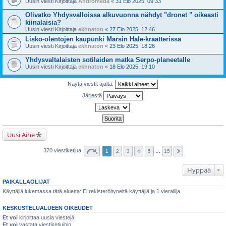
Uusin viesti Kirjoittaja
Andromeda
«
31 Elo 2025, 09:33
Olivatko Yhdysvalloissa alkuvuonna nähdyt "dronet " oikeasti
kiinalaisia?
Uusin viesti Kirjoittaja
ekhnaton
«
27 Elo 2025, 12:46
Lisko-olentojen kaupunki Marsin Hale-kraatterissa
Uusin viesti Kirjoittaja
ekhnaton
«
23 Elo 2025, 18:26
Yhdysvaltalaisten sotilaiden matka Serpo-planeetalle
Uusin viesti Kirjoittaja
ekhnaton
«
18 Elo 2025, 19:10
Näytä viestit ajalta:
Järjestä
Uusi Aihe
370 viestiketjua
1
2
3
4
5
…
15
Hyppää
PAIKALLAOLIJAT
Käyttäjiä lukemassa tätä aluetta: Ei rekisteröityneitä käyttäjiä ja 1 vierailija
KESKUSTELUALUEEN OIKEUDET
Et voi
kirjoittaa uusia viestejä
Et voi
vastata viestiketjuihin