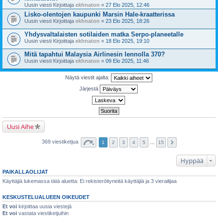
Uusin viesti Kirjoittaja
ekhnaton
«
27 Elo 2025, 12:46
Lisko-olentojen kaupunki Marsin Hale-kraatterissa
Uusin viesti Kirjoittaja
ekhnaton
«
23 Elo 2025, 18:26
Yhdysvaltalaisten sotilaiden matka Serpo-planeetalle
Uusin viesti Kirjoittaja
ekhnaton
«
18 Elo 2025, 19:10
Mitä tapahtui Malaysia Airlinesin lennolla 370?
Uusin viesti Kirjoittaja
ekhnaton
«
09 Elo 2025, 11:46
Näytä viestit ajalta:
Järjestä
Uusi Aihe
369 viestiketjua
1
2
3
4
5
…
15
Hyppää
PAIKALLAOLIJAT
Käyttäjiä lukemassa tätä aluetta: Ei rekisteröityneitä käyttäjiä ja 3 vierailijaa
KESKUSTELUALUEEN OIKEUDET
Et voi
kirjoittaa uusia viestejä
Et voi
vastata viestiketjuihin