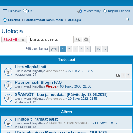
Pikalinkit
UKK
Rekisteröidy
Kirjaudu sisään
Etusivu
Paranormaali Keskustelu
Ufologia
tsi
Ufologia
Uusi Aihe
369 viestiketjua
1
2
3
4
5
…
15
Tiedotteet
Lista ylläpitäjistä
Uusin viesti Kirjoittaja
Andromeda
«
27 Elo 2021, 08:57
Vastaukset:
24
1
2
Paranormaali Blogin FAQ
Uusin viesti Kirjoittaja
Wespa
«
06 Touko 2008, 21:00
SÄÄNNÖT - Lue ja noudata! [Päivitetty: 19.08.2018]
Uusin viesti Kirjoittaja
Andromeda
«
29 Syys 2022, 21:53
Vastaukset:
13
Aiheet
Finntop 5 Parhaat palat
Uusin viesti Kirjoittaja
A MAN OF A TIME STORM
«
07 Elo 2026, 10:57
Vastaukset:
12
Ufo-kuuleminen Ranskan eduskunnassa 29.6.2026