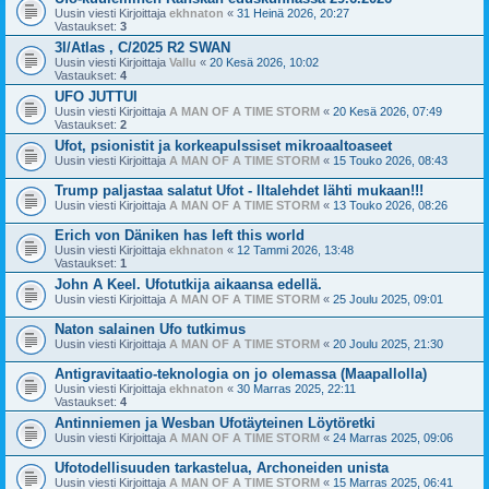
Uusin viesti Kirjoittaja
ekhnaton
«
31 Heinä 2026, 20:27
Vastaukset:
3
3I/Atlas , C/2025 R2 SWAN
Uusin viesti Kirjoittaja
Vallu
«
20 Kesä 2026, 10:02
Vastaukset:
4
UFO JUTTUI
Uusin viesti Kirjoittaja
A MAN OF A TIME STORM
«
20 Kesä 2026, 07:49
Vastaukset:
2
Ufot, psionistit ja korkeapulssiset mikroaaltoaseet
Uusin viesti Kirjoittaja
A MAN OF A TIME STORM
«
15 Touko 2026, 08:43
Trump paljastaa salatut Ufot - Iltalehdet lähti mukaan!!!
Uusin viesti Kirjoittaja
A MAN OF A TIME STORM
«
13 Touko 2026, 08:26
Erich von Däniken has left this world
Uusin viesti Kirjoittaja
ekhnaton
«
12 Tammi 2026, 13:48
Vastaukset:
1
John A Keel. Ufotutkija aikaansa edellä.
Uusin viesti Kirjoittaja
A MAN OF A TIME STORM
«
25 Joulu 2025, 09:01
Naton salainen Ufo tutkimus
Uusin viesti Kirjoittaja
A MAN OF A TIME STORM
«
20 Joulu 2025, 21:30
Antigravitaatio-teknologia on jo olemassa (Maapallolla)
Uusin viesti Kirjoittaja
ekhnaton
«
30 Marras 2025, 22:11
Vastaukset:
4
Antinniemen ja Wesban Ufotäyteinen Löytöretki
Uusin viesti Kirjoittaja
A MAN OF A TIME STORM
«
24 Marras 2025, 09:06
Ufotodellisuuden tarkastelua, Archoneiden unista
Uusin viesti Kirjoittaja
A MAN OF A TIME STORM
«
15 Marras 2025, 06:41