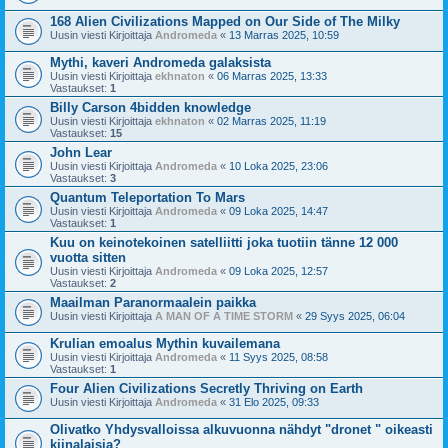
168 Alien Civilizations Mapped on Our Side of The Milky
Uusin viesti Kirjoittaja
Andromeda
«
13 Marras 2025, 10:59
Mythi, kaveri Andromeda galaksista
Uusin viesti Kirjoittaja
ekhnaton
«
06 Marras 2025, 13:33
Vastaukset:
1
Billy Carson 4bidden knowledge
Uusin viesti Kirjoittaja
ekhnaton
«
02 Marras 2025, 11:19
Vastaukset:
15
John Lear
Uusin viesti Kirjoittaja
Andromeda
«
10 Loka 2025, 23:06
Vastaukset:
3
Quantum Teleportation To Mars
Uusin viesti Kirjoittaja
Andromeda
«
09 Loka 2025, 14:47
Vastaukset:
1
Kuu on keinotekoinen satelliitti joka tuotiin tänne 12 000
vuotta sitten
Uusin viesti Kirjoittaja
Andromeda
«
09 Loka 2025, 12:57
Vastaukset:
2
Maailman Paranormaalein paikka
Uusin viesti Kirjoittaja
A MAN OF A TIME STORM
«
29 Syys 2025, 06:04
Krulian emoalus Mythin kuvailemana
Uusin viesti Kirjoittaja
Andromeda
«
11 Syys 2025, 08:58
Vastaukset:
1
Four Alien Civilizations Secretly Thriving on Earth
Uusin viesti Kirjoittaja
Andromeda
«
31 Elo 2025, 09:33
Olivatko Yhdysvalloissa alkuvuonna nähdyt "dronet " oikeasti
kiinalaisia?