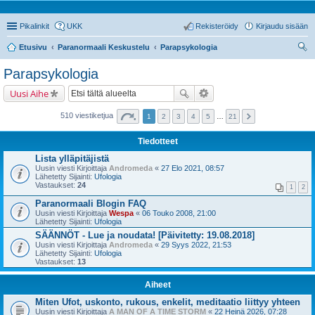
Pikalinkit
UKK
Rekisteröidy
Kirjaudu sisään
Etusivu
Paranormaali Keskustelu
Parapsykologia
tsi
Parapsykologia
Uusi Aihe
510 viestiketjua
1
2
3
4
5
…
21
Tiedotteet
Lista ylläpitäjistä
Uusin viesti Kirjoittaja
Andromeda
«
27 Elo 2021, 08:57
Lähetetty Sijainti:
Ufologia
Vastaukset:
24
1
2
Paranormaali Blogin FAQ
Uusin viesti Kirjoittaja
Wespa
«
06 Touko 2008, 21:00
Lähetetty Sijainti:
Ufologia
SÄÄNNÖT - Lue ja noudata! [Päivitetty: 19.08.2018]
Uusin viesti Kirjoittaja
Andromeda
«
29 Syys 2022, 21:53
Lähetetty Sijainti:
Ufologia
Vastaukset:
13
Aiheet
Miten Ufot, uskonto, rukous, enkelit, meditaatio liittyy yhteen
Uusin viesti Kirjoittaja
A MAN OF A TIME STORM
«
22 Heinä 2026, 07:28