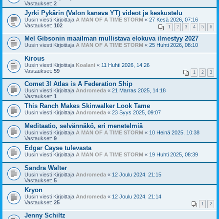
Vastaukset:
2
Jyrki Pykärin (Valon kanava YT) videot ja keskustelu
Uusin viesti Kirjoittaja
A MAN OF A TIME STORM
«
27 Kesä 2026, 07:16
Vastaukset:
102
1
2
3
4
5
6
Mel Gibsonin maailman mullistava elokuva ilmestyy 2027
Uusin viesti Kirjoittaja
A MAN OF A TIME STORM
«
25 Huhti 2026, 08:10
Kirous
Uusin viesti Kirjoittaja
Koalani
«
11 Huhti 2026, 14:26
Vastaukset:
59
1
2
3
Comet 3l Atlas is A Federation Ship
Uusin viesti Kirjoittaja
Andromeda
«
21 Marras 2025, 14:18
Vastaukset:
1
This Ranch Makes Skinwalker Look Tame
Uusin viesti Kirjoittaja
Andromeda
«
23 Syys 2025, 09:07
Meditaatio, selvännäkö, eri menetelmiä
Uusin viesti Kirjoittaja
A MAN OF A TIME STORM
«
10 Heinä 2025, 10:38
Vastaukset:
9
Edgar Cayse tulevasta
Uusin viesti Kirjoittaja
A MAN OF A TIME STORM
«
19 Huhti 2025, 08:39
Sandra Walter
Uusin viesti Kirjoittaja
Andromeda
«
12 Joulu 2024, 21:15
Vastaukset:
5
Kryon
Uusin viesti Kirjoittaja
Andromeda
«
12 Joulu 2024, 21:14
Vastaukset:
25
1
2
Jenny Schiltz