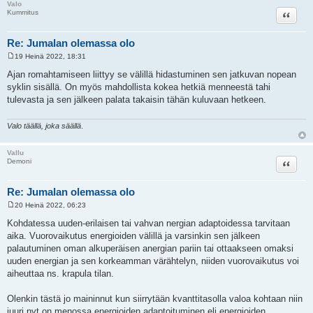
Valo
Lainaa
Kummitus
Re: Jumalan olemassa olo
19 Heinä 2022, 18:31
V
i
Ajan romahtamiseen liittyy se välillä hidastuminen sen jatkuvan nopean
e
syklin sisällä. On myös mahdollista kokea hetkiä menneestä tahi
s
t
tulevasta ja sen jälkeen palata takaisin tähän kuluvaan hetkeen.
i
Valo täällä, joka säällä
.
Vallu
Lainaa
Demoni
Re: Jumalan olemassa olo
20 Heinä 2022, 06:23
V
i
Kohdatessa uuden-erilaisen tai vahvan nergian adaptoidessa tarvitaan
e
aika. Vuorovaikutus energioiden välillä ja varsinkin sen jälkeen
s
t
palautuminen oman alkuperäisen anergian pariin tai ottaakseen omaksi
i
uuden energian ja sen korkeamman värähtelyn, niiden vuorovaikutus voi
aiheuttaa ns. krapula tilan.
Olenkin tästä jo maininnut kun siirrytään kvanttitasolla valoa kohtaan niin
juuri nyt on menossa energioiden adaptoituminen eli energioiden