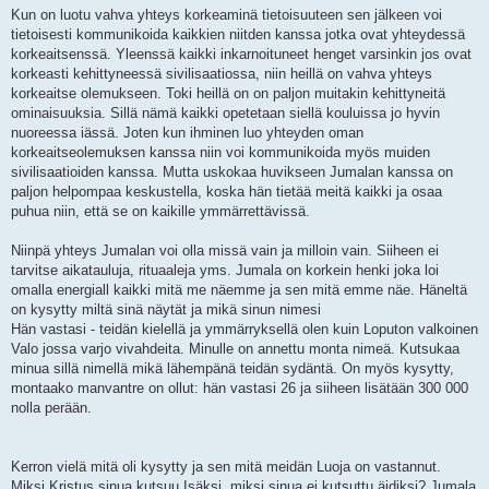
Kun on luotu vahva yhteys korkeaminä tietoisuuteen sen jälkeen voi
tietoisesti kommunikoida kaikkien niitden kanssa jotka ovat yhteydessä
korkeaitsenssä. Yleenssä kaikki inkarnoituneet henget varsinkin jos ovat
korkeasti kehittyneessä sivilisaatiossa, niin heillä on vahva yhteys
korkeaitse olemukseen. Toki heillä on on paljon muitakin kehittyneitä
ominaisuuksia. Sillä nämä kaikki opetetaan siellä kouluissa jo hyvin
nuoreessa iässä. Joten kun ihminen luo yhteyden oman
korkeaitseolemuksen kanssa niin voi kommunikoida myös muiden
sivilisaatioiden kanssa. Mutta uskokaa huvikseen Jumalan kanssa on
paljon helpompaa keskustella, koska hän tietää meitä kaikki ja osaa
puhua niin, että se on kaikille ymmärrettävissä.
Niinpä yhteys Jumalan voi olla missä vain ja milloin vain. Siiheen ei
tarvitse aikatauluja, rituaaleja yms. Jumala on korkein henki joka loi
omalla energiall kaikki mitä me näemme ja sen mitä emme näe. Häneltä
on kysytty miltä sinä näytät ja mikä sinun nimesi
Hän vastasi - teidän kielellä ja ymmärryksellä olen kuin Loputon valkoinen
Valo jossa varjo vivahdeita. Minulle on annettu monta nimeä. Kutsukaa
minua sillä nimellä mikä lähempänä teidän sydäntä. On myös kysytty,
montaako manvantre on ollut: hän vastasi 26 ja siiheen lisätään 300 000
nolla perään.
Kerron vielä mitä oli kysytty ja sen mitä meidän Luoja on vastannut.
Miksi Kristus sinua kutsuu Isäksi, miksi sinua ei kutsuttu äidiksi? Jumala