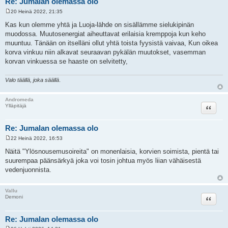
Re: Jumalan olemassa olo
20 Heinä 2022, 21:35
V
i
Kas kun olemme yhtä ja Luoja-lähde on sisällämme sielukipinän
e
muodossa. Muutosenergiat aiheuttavat erilaisia kremppoja kun keho
s
t
muuntuu. Tänään on itselläni ollut yhtä toista fyysistä vaivaa, Kun oikea
i
korva vinkuu niin alkavat seuraavan pykälän muutokset, vasemman
korvan vinkuessa se haaste on selvitetty,
Valo täällä, joka säällä
.
Andromeda
Lainaa
Ylläpitäjä
Re: Jumalan olemassa olo
22 Heinä 2022, 16:53
V
i
Näitä "Ylösnousemusoireita" on monenlaisia, korvien soimista, pientä tai
e
suurempaa päänsärkyä joka voi tosin johtua myös liian vähäisestä
s
t
vedenjuonnista.
i
Vallu
Lainaa
Demoni
Re: Jumalan olemassa olo