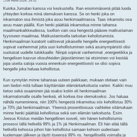
06 Huhti 2026, 14:31
V
i
Kuinka Jumalan kanssa voi keskustella. Ihan ensimmäisenä pitää luoda
e
yhteyden korkea minä olemuksen kanssa. Se on henki joka on
s
t
inkarmaton osa ihmistä joka asuu henkimaailmassa. Taas inkarnoitu osa
i
asuu maan päällä. Kun henki päättää inkarnoitua minne tahansa
maailmankaikkeudessa, tuolloin vain osa hengestä pääsee matkustaman
fyysiseen maailmaa. Matkustamisella tarkoitan keholistumista.
Henkimaailman kuratorit valitsevat jokaiselle hengelle energeettisesti
sopivat vanhemmat jotta uusi kehollistuminen sekä asuinympäristö olisi
suotuisat uudelle tulokkaalle. Niinpä sopivat vanhemmat ,energeetikka ja
hengelisen kasvun olosuhteiden järjestäminen tai etsiminen voi kestää
jopa useita satoja vuosia ennenkuin energeettisesti se olisi sopiva
hengelle joka haluaa kehollistua.
Kun synnytän minne tahansaa uuteen paikkaan, mukaan otetaan vain
sen tiedon mitä tullaan käyttämään elämäntarkoitusta varten. Kaikki muu
tietoo sekä osaaminen jää osaksi kotiin eli henkimaailman
inkarmatomalle osalle henkeä, eli korkea itse olemukseksi. Jos haluaa
nähdä numeroinena, niin 100% hengestä inkarnoituu siis kehollistuu 30%
ja 70% jää henkimaailman. Yleensä prosenttiosuus vaihtelee sitämukaan
minne henki päättää kehollistua sekä sen elämän tarkoitusta. Esim.
Jeesus Kristus meidän hengellinen isoveli, niin hänen kehollistumis
prosessi tällä hetkellä 99% ja 1% jäi Henkimaailman. Eli hän elää tällä
hetkellä kehossa johon hän kehollistui samaan kehoon uudestaan
kuolemaan jälkeen ja täytti itseensä 99% ns. hengellisellä voimalla ja