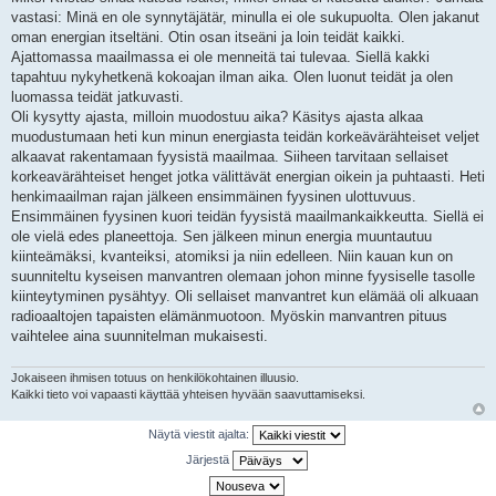
vastasi: Minä en ole synnytäjätär, minulla ei ole sukupuolta. Olen jakanut
oman energian itseltäni. Otin osan itseäni ja loin teidät kaikki.
Ajattomassa maailmassa ei ole menneitä tai tulevaa. Siellä kakki
tapahtuu nykyhetkenä kokoajan ilman aika. Olen luonut teidät ja olen
luomassa teidät jatkuvasti.
Oli kysytty ajasta, milloin muodostuu aika? Käsitys ajasta alkaa
muodustumaan heti kun minun energiasta teidän korkeävärähteiset veljet
alkaavat rakentamaan fyysistä maailmaa. Siiheen tarvitaan sellaiset
korkeavärähteiset henget jotka välittävät energian oikein ja puhtaasti. Heti
henkimaailman rajan jälkeen ensimmäinen fyysinen ulottuvuus.
Ensimmäinen fyysinen kuori teidän fyysistä maailmankaikkeutta. Siellä ei
ole vielä edes planeettoja. Sen jälkeen minun energia muuntautuu
kiinteämäksi, kvanteiksi, atomiksi ja niin edelleen. Niin kauan kun on
suunniteltu kyseisen manvantren olemaan johon minne fyysiselle tasolle
kiinteytyminen pysähtyy. Oli sellaiset manvantret kun elämää oli alkuaan
radioaaltojen tapaisten elämänmuotoon. Myöskin manvantren pituus
vaihtelee aina suunnitelman mukaisesti.
Jokaiseen ihmisen totuus on henkilökohtainen illuusio.
Kaikki tieto voi vapaasti käyttää yhteisen hyvään saavuttamiseksi.
Näytä viestit ajalta:
Järjestä