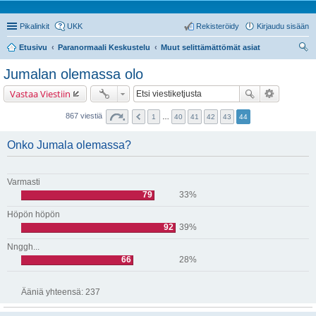
Pikalinkit
UKK
Rekisteröidy
Kirjaudu sisään
Etusivu
Paranormaali Keskustelu
Muut selittämättömät asiat
tsi
Jumalan olemassa olo
Vastaa Viestiin
867 viestiä
1
…
40
41
42
43
44
Onko Jumala olemassa?
Varmasti
79
33%
Höpön höpön
92
39%
Nnggh...
66
28%
Ääniä yhteensä:
237