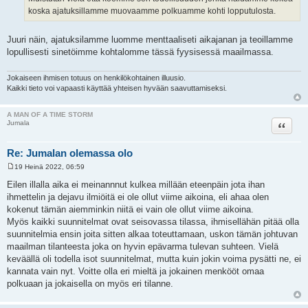
koska ajatuksillamme muovaamme polkuamme kohti lopputulosta.
Juuri näin, ajatuksilamme luomme menttaaliseti aikajanan ja teoillamme
lopullisesti sinetöimme kohtalomme tässä fyysisessä maailmassa.
Jokaiseen ihmisen totuus on henkilökohtainen illuusio.
Kaikki tieto voi vapaasti käyttää yhteisen hyvään saavuttamiseksi.
A MAN OF A TIME STORM
Lainaa
Jumala
Re: Jumalan olemassa olo
19 Heinä 2022, 06:59
V
i
Eilen illalla aika ei meinannnut kulkea millään eteenpäin jota ihan
e
ihmettelin ja dejavu ilmiöitä ei ole ollut viime aikoina, eli ahaa olen
s
t
kokenut tämän aiemminkin niitä ei vain ole ollut viime aikoina.
i
Myös kaikki suunnitelmat ovat seisovassa tilassa, ihmisellähän pitää olla
suunnitelmia ensin joita sitten alkaa toteuttamaan, uskon tämän johtuvan
maailman tilanteesta joka on hyvin epävarma tulevan suhteen. Vielä
keväällä oli todella isot suunnitelmat, mutta kuin jokin voima pysätti ne, ei
kannata vain nyt. Voitte olla eri mieltä ja jokainen menkööt omaa
polkuaan ja jokaisella on myös eri tilanne.