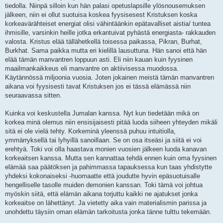
tiedolla. Niinpä silloin kun hän palasi opetuslapsille ylösnousemuksen
jälkeen, niin ei ollut suotuisa koskea fyysisesest Kristuksen koska
korkeavärähteiset energiat olisi vähintäänkin epätavalliset aistia/ tuntea
ihmisille, varsinkin heille jotka erkantuivat pyhästä energiasta- rakkauden
valosta. Kristus elää tällähetkellä toisessa paikassa, Pikran, Burhat,
Burkhat. Sama paikka mutta eri kielillä lausuttuna. Hän sanoi että hän
elää tämän manvantren loppuun asti. Eli niin kauan kuin fyysinen
maailmankaikkeus eli manvantre on aktiivisessa muodossa.
Käytännössä miljoonia vuosia. Joten jokainen meistä tämän manvantren
aikana voi fyysisesti tavat Kristuksen jos ei tässä elämässä niin
seuraavassa sitten.
Kuinka voi keskustella Jumalan kanssa. Nyt kun tiedetään mikä on
korkea minä olemus niin ensisijaisesti pitää luoda siiheen yhteyden mikäli
sitä ei ole vielä tehty. Korkeminä yleenssä puhuu intuitiolla,
ymmärryksellä tai lyhyillä sanoillaan. Se on osa itseäsi ja siitä ei voi
erehtyä. Toki voi olla haastava monien vuosien jälkeen luoda kanavan
korkeaitsen kanssa. Mutta sen kannattaa tehdä ennen kuin oma fyysinen
elämää saa päätöksen ja pahimmassa tapauksessa kun taas yhdistytte
yhdeksi kokonaiseksi -huomaatte että joudutte hyvin epäsuotuisalle
hengelliselle tasolle muiden demonien kanssan. Toki tämä voi johtua
myöskin siitä, että elämän aikana torjuttu kaikki ne ajatukset jonka
korkeaitse on lähettänyt. Ja vietetty aika vain materialismin parissa ja
unohdettu täysiin oman elämän tarkoitusta jonka tänne tulttu tekemään.