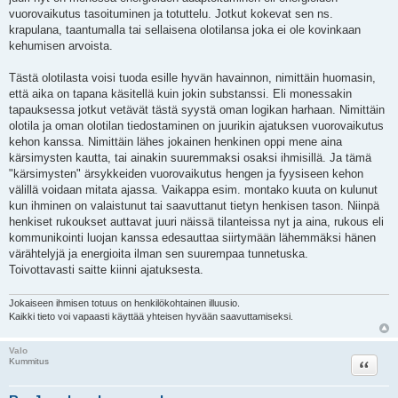
vuorovaikutus tasoituminen ja totuttelu. Jotkut kokevat sen ns.
krapulana, taantumalla tai sellaisena olotilansa joka ei ole kovinkaan
kehumisen arvoista.
Tästä olotilasta voisi tuoda esille hyvän havainnon, nimittäin huomasin,
että aika on tapana käsitellä kuin jokin substanssi. Eli monessakin
tapauksessa jotkut vetävät tästä syystä oman logikan harhaan. Nimittäin
olotila ja oman olotilan tiedostaminen on juurikin ajatuksen vuorovaikutus
kehon kanssa. Nimittäin lähes jokainen henkinen oppi mene aina
kärsimysten kautta, tai ainakin suuremmaksi osaksi ihmisillä. Ja tämä
"kärsimysten" ärsykkeiden vuorovaikutus hengen ja fyysiseen kehon
välillä voidaan mitata ajassa. Vaikappa esim. montako kuuta on kulunut
kun ihminen on valaistunut tai saavuttanut tietyn henkisen tason. Niinpä
henkiset rukoukset auttavat juuri näissä tilanteissa nyt ja aina, rukous eli
kommunikointi luojan kanssa edesauttaa siirtymään lähemmäksi hänen
värähtelyjä ja energioita ilman sen suurempaa tunnetuska.
Toivottavasti saitte kiinni ajatuksesta.
Jokaiseen ihmisen totuus on henkilökohtainen illuusio.
Kaikki tieto voi vapaasti käyttää yhteisen hyvään saavuttamiseksi.
Valo
Lainaa
Kummitus