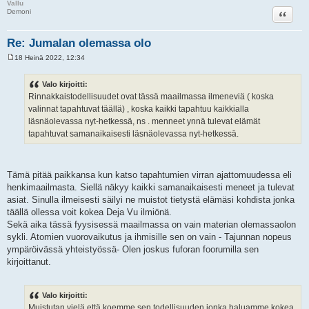
Vallu
Lainaa
Demoni
Re: Jumalan olemassa olo
18 Heinä 2022, 12:34
V
i
e
Valo kirjoitti:
s
Rinnakkaistodellisuudet ovat tässä maailmassa ilmeneviä ( koska
t
i
valinnat tapahtuvat täällä) , koska kaikki tapahtuu kaikkialla
läsnäolevassa nyt-hetkessä, ns . menneet ynnä tulevat elämät
tapahtuvat samanaikaisesti läsnäolevassa nyt-hetkessä.
Tämä pitää paikkansa kun katso tapahtumien virran ajattomuudessa eli
henkimaailmasta. Siellä näkyy kaikki samanaikaisesti meneet ja tulevat
asiat. Sinulla ilmeisesti säilyi ne muistot tietystä elämäsi kohdista jonka
täällä ollessa voit kokea Deja Vu ilmiönä.
Sekä aika tässä fyysisessä maailmassa on vain materian olemassaolon
sykli. Atomien vuorovaikutus ja ihmisille sen on vain - Tajunnan nopeus
ympäröivässä yhteistyössä- Olen joskus fuforan foorumilla sen
kirjoittanut.
Valo kirjoitti:
Muistutan vielä että koemme sen todellisuuden jonka haluamme kokea