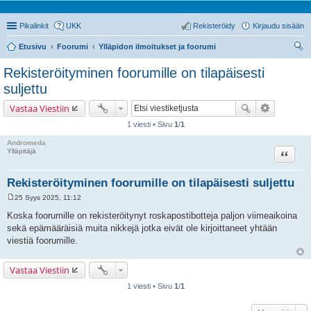
Pikalinkit
UKK
Rekisteröidy
Kirjaudu sisään
Etusivu
Foorumi
Ylläpidon ilmoitukset ja foorumi
tsi
Rekisteröityminen foorumille on tilapäisesti
suljettu
Vastaa Viestiin
1 viesti • Sivu
1
/
1
Andromeda
Lainaa
Ylläpitäjä
Rekisteröityminen foorumille on tilapäisesti suljettu
25 Syys 2025, 11:12
V
i
Koska foorumille on rekisteröitynyt roskapostibotteja paljon viimeaikoina
e
sekä epämääräisiä muita nikkejä jotka eivät ole kirjoittaneet yhtään
s
t
viestiä foorumille.
i
Vastaa Viestiin
1 viesti • Sivu
1
/
1