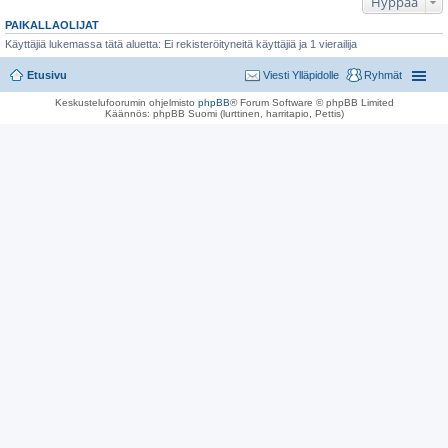
Hyppää
PAIKALLAOLIJAT
Käyttäjiä lukemassa tätä aluetta: Ei rekisteröityneitä käyttäjiä ja 1 vierailija
Etusivu
Viesti Ylläpidolle
Ryhmät
Keskustelufoorumin ohjelmisto
phpBB
® Forum Software © phpBB Limited
Käännös: phpBB Suomi (lurttinen, harritapio, Pettis)