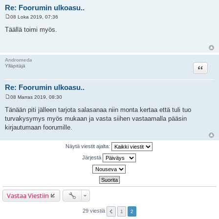
Re: Foorumin ulkoasu..
08 Loka 2019, 07:36
V
i
Täällä toimi myös.
e
s
t
i
Andromeda
Lainaa
Ylläpitäjä
Re: Foorumin ulkoasu..
08 Marras 2019, 08:30
V
i
Tänään piti jälleen tarjota salasanaa niin monta kertaa että tuli tuo
e
turvakysymys myös mukaan ja vasta siihen vastaamalla pääsin
s
t
kirjautumaan foorumille.
i
Näytä viestit ajalta:
Järjestä
Vastaa Viestiin
29 viestiä
1
2