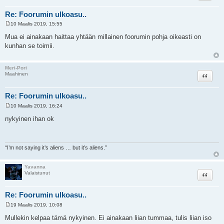
Re: Foorumin ulkoasu..
10 Maalis 2019, 15:55
V
i
Mua ei ainakaan haittaa yhtään millainen foorumin pohja oikeasti on
e
kunhan se toimii.
s
t
i
Meri-Pori
Lainaa
Maahinen
Re: Foorumin ulkoasu..
10 Maalis 2019, 16:24
V
i
nykyinen ihan ok
e
s
t
i
“I’m not saying it’s aliens … but it’s aliens.”
Yavanna
Lainaa
Valaistunut
Re: Foorumin ulkoasu..
19 Maalis 2019, 10:08
V
i
Mullekin kelpaa tämä nykyinen. Ei ainakaan liian tummaa, tulis liian iso
e