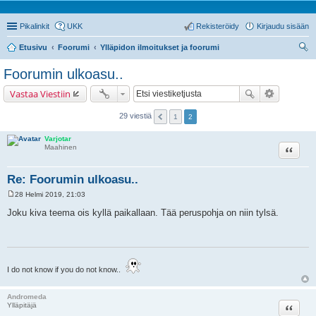
Pikalinkit
UKK
Rekisteröidy
Kirjaudu sisään
Etusivu
Foorumi
Ylläpidon ilmoitukset ja foorumi
tsi
Foorumin ulkoasu..
Vastaa Viestiin
29 viestiä
1
2
Varjotar
Lainaa
Maahinen
Re: Foorumin ulkoasu..
28 Helmi 2019, 21:03
V
i
Joku kiva teema ois kyllä paikallaan. Tää peruspohja on niin tylsä.
e
s
t
i
I do not know if you do not know..
Andromeda
Lainaa
Ylläpitäjä