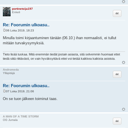
portinetsija197
Lainaa
Enkeli
Re: Foorumin ulkoasu..
06 Loka 2019, 18:23
V
i
Minulla toimi kirjaantuminen tänään (06.10.) ihan normaalisti, ei tullut
e
mitään turvakysymyksiä.
s
t
i
Tieto lisää tuskaa. Mitä enemmän tiedät jostain asiasta, sitä selvemmin huomaat ettet
tiedä siitä riittävästi, on vain hyväksyttävä ettei voi tietää kaikkea kaikista asioista.
Andromeda
Lainaa
Ylläpitäjä
Re: Foorumin ulkoasu..
07 Loka 2019, 21:06
V
i
On se tuon jälkeen toiminut taas.
e
s
t
i
A MAN OF A TIME STORM
Lainaa
OG Jumala