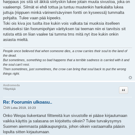
harppaus jos sitä sit äkkiä siirtyskin lukee jotain muuta sivustoa, joka on
s
t
vaaleempi. Silmät ei ehdi tottua ja tuntuu muutenkin hankalalta lukea
i
juttuja (riippuen minkä värinen/sävyinen fontti on kyseessä) tummalta
pohjalta. Tulee vaan pää kipeeks.
Toki ois kiva jos tuolta itse kukin vois valkata tai muoksia itselleen
mieluiseksi tän foorumipohjan värityksen tai teeman niin ei tarvitsis sit
rutista että on liian vaalee tai tumma tms mitä nyt itse kukin onkin
asiasta mieltä.
People once believed that when someone dies, a crow carries their soul to the land of
the dead.
But sometimes, something so bad happens that a terrible sadness is carried with it and
the soul can't rest.
Then sometimes, just sometimes, the crow can bring that soul back to put the wrong
things right.
Andromeda
Lainaa
Ylläpitäjä
Re: Foorumin ulkoasu..
05 Loka 2019, 10:23
V
i
Onko Wespa tiukentanut filttereitä kun sivustolle ei pääse kirjautumaan
e
vaikka käyttis ja salasana on kirjoitettu oikein? Tulee turvakysymys
s
t
Suomen aiemmasta pääkaupungista, johon oikein vastaamalla pääsin
i
lopulta sitten kirjautumaan.