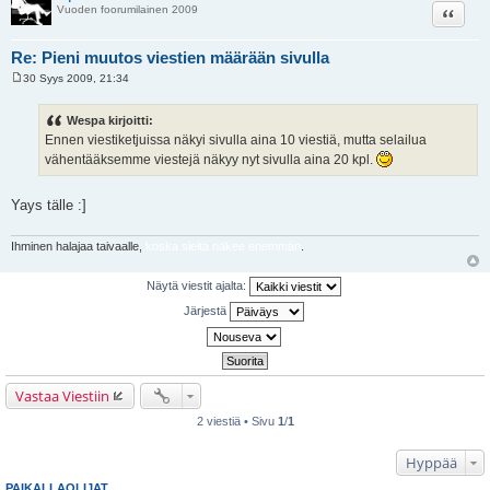
Lainaa
Vuoden foorumilainen 2009
Re: Pieni muutos viestien määrään sivulla
30 Syys 2009, 21:34
V
i
e
Wespa kirjoitti:
s
Ennen viestiketjuissa näkyi sivulla aina 10 viestiä, mutta selailua
t
i
vähentääksemme viestejä näkyy nyt sivulla aina 20 kpl.
Yays tälle :]
Ihminen halajaa taivaalle,
koska sieltä näkee enemmän
.
Näytä viestit ajalta:
Järjestä
Vastaa Viestiin
2 viestiä • Sivu
1
/
1
Hyppää
PAIKALLAOLIJAT