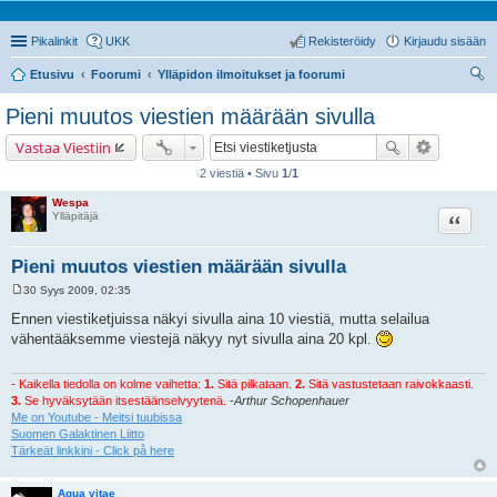
Pikalinkit
UKK
Rekisteröidy
Kirjaudu sisään
Etusivu
Foorumi
Ylläpidon ilmoitukset ja foorumi
tsi
Pieni muutos viestien määrään sivulla
Vastaa Viestiin
2 viestiä • Sivu
1
/
1
Wespa
Lainaa
Ylläpitäjä
Pieni muutos viestien määrään sivulla
30 Syys 2009, 02:35
V
i
Ennen viestiketjuissa näkyi sivulla aina 10 viestiä, mutta selailua
e
vähentääksemme viestejä näkyy nyt sivulla aina 20 kpl.
s
t
i
- Kaikella tiedolla on kolme vaihetta:
1.
Sitä pilkataan.
2.
Sitä vastustetaan raivokkaasti.
3.
Se hyväksytään itsestäänselvyytenä.
-
Arthur Schopenhauer
Me on Youtube - Meitsi tuubissa
Suomen Galaktinen Liitto
Tärkeät linkkini - Click på here
Aqua vitae