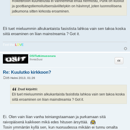
Rokettirollin kuuntelusta ei vanhemmat enää hermostu, Punk on kuollut
ja goottiangstiemoiluitsensäviiltelykin on hävinnyt, joten luonnollisena
jatkumona sitten kirkosta eroaminen.
Eli tuet mieluummin alkukantaista fasistista lahkoa vain sen takoa koska
siitä eroaminen on liian mainstreamia ? Got it.
Feel the
L
O
V
E
OSITutkimusseura
Lainaa
IhmisSusi
Re: Kuulutko kirkkoon?
05 Helmi 2013, 01:26
V
i
e
Zrud kirjoitti:
s
Eli tuet mieluummin alkukantaista fasistista lahkoa vain sen takoa koska
t
i
siitä eroaminen on liian mainstreamia ? Got it.
Ei. Olen vain liian vanha teiniangstaamaan ja purkamaan sitä
raivopäisenä kaikkeen mikä edes hitusen ärsyttää.
Tosin ymmärrän kyllä sen, kun nuoruudessa mikään ei tunnu omalta