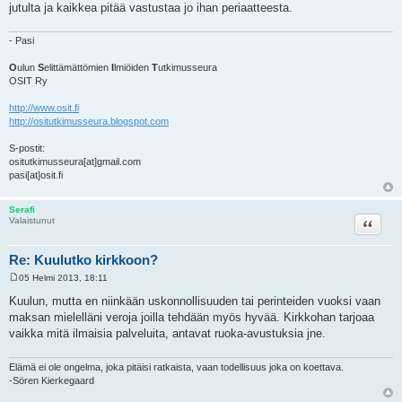
jutulta ja kaikkea pitää vastustaa jo ihan periaatteesta.
- Pasi
O
ulun
S
elittämättömien
I
lmiöiden
T
utkimusseura
OSIT Ry
http://www.osit.fi
http://ositutkimusseura.blogspot.com
S-postit:
ositutkimusseura[at]gmail.com
pasi[at]osit.fi
Serafi
Lainaa
Valaistunut
Re: Kuulutko kirkkoon?
05 Helmi 2013, 18:11
V
i
Kuulun, mutta en niinkään uskonnollisuuden tai perinteiden vuoksi vaan
e
maksan mielelläni veroja joilla tehdään myös hyvää. Kirkkohan tarjoaa
s
t
vaikka mitä ilmaisia palveluita, antavat ruoka-avustuksia jne.
i
Elämä ei ole ongelma, joka pitäisi ratkaista, vaan todellisuus joka on koettava.
-Sören Kierkegaard