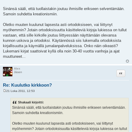
Sinänsä sääli, että tuollaistakin joutuu ihmisille erikseen selventämään.
Samoin suhdetta kreationismiin.
Oletko muuten kuulunut lapsesta asti ortodoksiseen, vai liittynyt
myöhemmin? Jotain ortodoksisuutta käsitteleviä kirjoja lukiessa on tullut
vastaan, että sille kirkolle joutuu liittyessään näyttämään olevansa
kunnon uskova ja ortodoksi. Käytännössä siis lukemalla ortodoksista
kirjallisuutta ja käymällä jumalanpalveluksissa. Onko näin oikeasti?
Lukemani kirjat saattoivat kyllä olla noin 30-40 vuotta vanhoja ja ajat
muuttuneet...
Alex
Lainaa
Jäsen
Re: Kuulutko kirkkoon?
21 Loka 2011, 12:53
V
i
e
Shakaali kirjoitti:
s
Sinänsä sääli, että tuollaistakin joutuu ihmisille erikseen selventämään.
t
i
Samoin suhdetta kreationismiin.
Oletko muuten kuulunut lapsesta asti ortodoksiseen, vai liittynyt
myöhemmin? Jotain ortodoksisuutta käsitteleviä kirjoja lukiessa on tullut