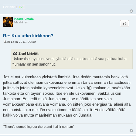
i
Feel the
L
O
V
E
Kaaosjumala
Lainaa
Maahinen
Re: Kuulutko kirkkoon?
25 Loka 2011, 09:49
V
i
e
Zrud kirjoitti:
s
Uskovaiset ny o sen verta tyhmiä että ne uskoo mitä vaa paskaa kuha
t
i
"jumaIa" on sen sanonnut.
Jos ei nyt kuitenkaan yleistetä ihmisiä. Itse tiedän muutamia henkilöitä
jotka sattuvat olemaan uskovaisia enemmän tai vähemmän fanaattisesti
ja itsekin jotain asioita kyseenalaistavat. Usko J(j)umalaan ei myöskään
tarkoita että on täysin sokea. Itse en ole uskovainen, vaikka uskon
Jumalaan. En tiedä mikä Jumala on, itse määrittelen sen vain
voimakkaampana elävänä voimana, on sitten joko energiaa tai alieni alfa
centaurista joka meidän evoluutiomme täällä aloitti. Ei ole välttämättä
kaikkivoiva mutta määritelmän mukaan on Jumala.
"There's something out there and it ain't no man"