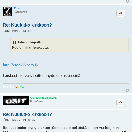
Zrud
Lainaa
Jättiläinen
Re: Kuulutko kirkkoon?
04 Helmi 2013, 12:18
V
i
e
Intiaani kirjoitti:
s
Kuulun, ihan laiskuuttani.
t
i
http://eroakirkosta.fi/
Laiskuuttasi voisit sitten myös erotakkin siitä.
Feel the
L
O
V
E
OSITutkimusseura
Lainaa
IhmisSusi
Re: Kuulutko kirkkoon?
04 Helmi 2013, 18:47
V
i
Itsehän taidan pysyä kirkon jäsenenä jo pelkästään sen vuoksi, kun
e