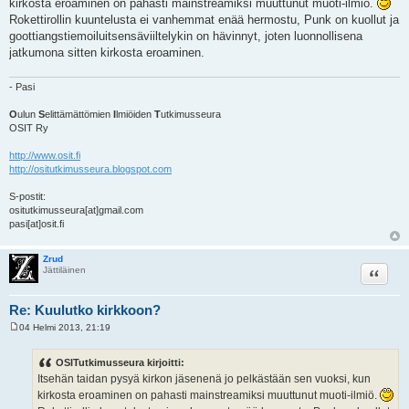
kirkosta eroaminen on pahasti mainstreamiksi muuttunut muoti-ilmiö.
s
t
Rokettirollin kuuntelusta ei vanhemmat enää hermostu, Punk on kuollut ja
i
goottiangstiemoiluitsensäviiltelykin on hävinnyt, joten luonnollisena
jatkumona sitten kirkosta eroaminen.
- Pasi
O
ulun
S
elittämättömien
I
lmiöiden
T
utkimusseura
OSIT Ry
http://www.osit.fi
http://ositutkimusseura.blogspot.com
S-postit:
ositutkimusseura[at]gmail.com
pasi[at]osit.fi
Zrud
Lainaa
Jättiläinen
Re: Kuulutko kirkkoon?
04 Helmi 2013, 21:19
V
i
e
OSITutkimusseura kirjoitti:
s
Itsehän taidan pysyä kirkon jäsenenä jo pelkästään sen vuoksi, kun
t
i
kirkosta eroaminen on pahasti mainstreamiksi muuttunut muoti-ilmiö.