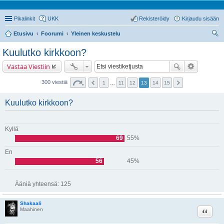
Pikalinkit
UKK
Rekisteröidy
Kirjaudu sisään
Etusivu
Foorumi
Yleinen keskustelu
tsi
Kuulutko kirkkoon?
Vastaa Viestiin
300 viestiä
1
…
11
12
13
14
15
Kuulutko kirkkoon?
Kyllä
69
55%
En
56
45%
Ääniä yhteensä:
125
Shakaali
Lainaa
Maahinen