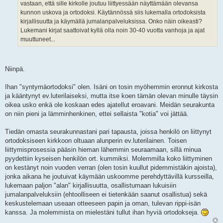
vastaan, että sille kirkolle joutuu liittyessään näyttämään olevansa
kunnon uskova ja ortodoksi. Käytännössä siis lukemalla ortodoksista
kirjallisuutta ja käymällä jumalanpalveluksissa. Onko näin oikeasti?
Lukemani kirjat saattoivat kyllä olla noin 30-40 vuotta vanhoja ja ajat
muuttuneet...
Niinpä.
Ihan "syntymäortodoksi" olen. Isäni on tosin myöhemmin eronnut kirkosta
ja kääntynyt ev.luterilaiseksi, mutta itse koen tämän olevan minulle täysin
oikea usko enkä ole koskaan edes ajatellut eroavani. Meidän seurakunta
on niin pieni ja lämminhenkinen, ettei sellaista "kotia" voi jättää.
Tiedän omasta seurakunnastani pari tapausta, joissa henkilö on liittynyt
ortodoksiseen kirkkoon oltuaan alunperin ev.luterilainen. Toisen
liittymisprosessia pääsin hieman lähemmin seuraamaan, sillä minua
pyydettiin kyseisen henkilön ort. kummiksi. Molemmilla koko liittyminen
on kestänyt noin vuoden verran (olen tosin kuullut pidemmistäkin ajoista),
jonka aikana he joutuivat käymään uskoomme perehdyttävillä kursseilla,
lukemaan paljon "alan" kirjallisuutta, osallistumaan lukuisiin
jumalanpalveluksiin (ehtoolliseen ei tietenkään saanut osallistua) sekä
keskustelemaan useaan otteeseen papin ja oman, tulevan rippi-isän
kanssa. Ja molemmista on mielestäni tullut ihan hyviä ortodokseja.