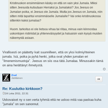
s
Kristinuskon ensimmäinen käsky on että on vain yksi Jumala. Miksi
t
i
sitten Jeesusta kutsutaan Herraksi ja Jumalaksi? Jos Jeesus on
Jumalan poika, ei Jeesus ole Jumala. Mutta jos Jeesus on Jumala, niin
sitten mitä tapahtui ensimmäiselle Jumalalle? Vai onko kristinuskossa
sittenkin kaksi jumalaa?
Huom. tarkoitus ei ole lietsoa vihaa tai riitaa, minua vain kiinnostaa
uskontojen ristiriidat ja yhteneväisyydet ja haluaisin vain kysyä muiden
näkemystä asiaan.
Virallisesti on päätetty kait suunnilleen, että on yksi kolmiyhteinen
jumala. Isä, poika ja pyhä henki, jotka ovat yhden jumalan eri
"ilmenemismuotoja". Jeesus on siis osa tätä Jumalaa. Minussakin tämä
on aina herättänyt ihmetystä.
Zrud
Lainaa
Jättiläinen
Re: Kuulutko kirkkoon?
24 Loka 2011, 22:31
V
i
Uskovaiset ny o sen verta tyhmiä että ne uskoo mitä vaa paskaa kuha
e
"jumaIa" on sen sanonnut.
s
t