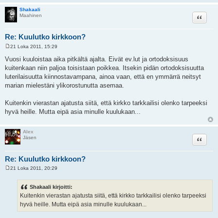
Shakaali
Lainaa
Maahinen
Re: Kuulutko kirkkoon?
21 Loka 2011, 15:29
V
i
Vuosi kuuloistaa aika pitkältä ajalta. Eivät ev.lut ja ortodoksisuus
e
kuitenkaan niin paljoa toisistaan poikkea. Itsekin pidän ortodoksisuutta
s
t
luterilaisuutta kiinnostavampana, ainoa vaan, että en ymmärrä neitsyt
i
marian mielestäni ylikorostunutta asemaa.
Kuitenkin vierastan ajatusta siitä, että kirkko tarkkailisi olenko tarpeeksi
hyvä heille. Mutta eipä asia minulle kuulukaan...
Alex
Lainaa
Jäsen
Re: Kuulutko kirkkoon?
21 Loka 2011, 20:29
V
i
e
Shakaali kirjoitti:
s
Kuitenkin vierastan ajatusta siitä, että kirkko tarkkailisi olenko tarpeeksi
t
i
hyvä heille. Mutta eipä asia minulle kuulukaan...