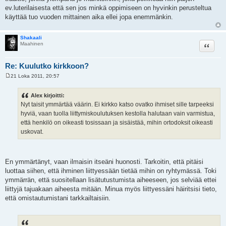
ev.luterilaisesta että sen jos minkä oppimiseen on hyvinkin perusteltua
käyttää tuo vuoden mittainen aika ellei jopa enemmänkin.
Shakaali
Lainaa
Maahinen
Re: Kuulutko kirkkoon?
21 Loka 2011, 20:57
V
i
e
Alex kirjoitti:
s
Nyt taisit ymmärtää väärin. Ei kirkko katso ovatko ihmiset sille tarpeeksi
t
i
hyviä, vaan tuolla liittymiskoulutuksen kestolla halutaan vain varmistua,
että henkilö on oikeasti tosissaan ja sisäistää, mihin ortodoksit oikeasti
uskovat.
En ymmärtänyt, vaan ilmaisin itseäni huonosti. Tarkoitin, että pitäisi
luottaa siihen, että ihminen liittyessään tietää mihin on ryhtymässä. Toki
ymmärrän, että suositellaan lisätutustumista aiheeseen, jos selviää ettei
liittyjä tajuakaan aiheesta mitään. Minua myös liittyessäni häiritsisi tieto,
että omistautumistani tarkkailtaisiin.