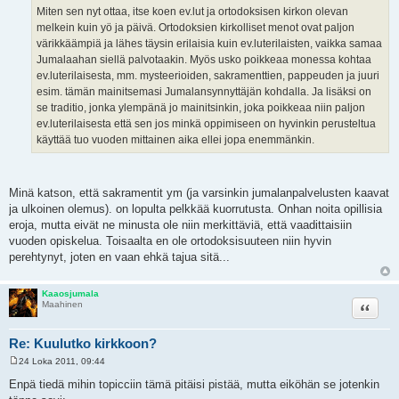
Miten sen nyt ottaa, itse koen ev.lut ja ortodoksisen kirkon olevan
melkein kuin yö ja päivä. Ortodoksien kirkolliset menot ovat paljon
värikkäämpiä ja lähes täysin erilaisia kuin ev.luterilaisten, vaikka samaa
Jumalaahan siellä palvotaakin. Myös usko poikkeaa monessa kohtaa
ev.luterilaisesta, mm. mysteerioiden, sakramenttien, pappeuden ja juuri
esim. tämän mainitsemasi Jumalansynnyttäjän kohdalla. Ja lisäksi on
se traditio, jonka ylempänä jo mainitsinkin, joka poikkeaa niin paljon
ev.luterilaisesta että sen jos minkä oppimiseen on hyvinkin perusteltua
käyttää tuo vuoden mittainen aika ellei jopa enemmänkin.
Minä katson, että sakramentit ym (ja varsinkin jumalanpalvelusten kaavat
ja ulkoinen olemus). on lopulta pelkkää kuorrutusta. Onhan noita opillisia
eroja, mutta eivät ne minusta ole niin merkittäviä, että vaadittaisiin
vuoden opiskelua. Toisaalta en ole ortodoksisuuteen niin hyvin
perehtynyt, joten en vaan ehkä tajua sitä...
Kaaosjumala
Lainaa
Maahinen
Re: Kuulutko kirkkoon?
24 Loka 2011, 09:44
V
i
Enpä tiedä mihin topicciin tämä pitäisi pistää, mutta eiköhän se jotenkin
e