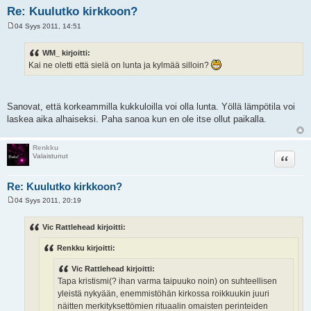
Re: Kuulutko kirkkoon?
04 Syys 2011, 14:51
V
i
e
WM_ kirjoitti:
s
Kai ne oletti että sielä on lunta ja kylmää silloin?
t
i
Sanovat, että korkeammilla kukkuloilla voi olla lunta. Yöllä lämpötila voi
laskea aika alhaiseksi. Paha sanoa kun en ole itse ollut paikalla.
Renkku
Lainaa
Valaistunut
Re: Kuulutko kirkkoon?
04 Syys 2011, 20:19
V
i
e
Vic Rattlehead kirjoitti:
s
t
Renkku kirjoitti:
i
Vic Rattlehead kirjoitti:
Tapa kristismi(? ihan varma taipuuko noin) on suhteellisen
yleistä nykyään, enemmistöhän kirkossa roikkuukin juuri
näitten merkityksettömien rituaalin omaisten perinteiden