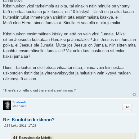
tänne sovi:
s
t
Kristinuskon yksi tärkeimpiä asioita, tai ainakin näin minulle on yritetty
i
tätä opettaa koulussa ja kirkossa, on 10 käskyä. Tässä on jo aika kauan
kuitenkin tullut ihmeteltyä varsinkin tätä ensimmäistä käskyä, eli:
Minä olen Herra, sinun Jumalasi. Sinulla ei saa olla muita jumalia.
Kristinuskon ensimmäinen käsky on että on vain yksi Jumala. Miksi
sitten Jeesusta kutsutaan Herraksi ja Jumalaksi? Jos Jeesus on Jumalan
poika, ei Jeesus ole Jumala. Mutta jos Jeesus on Jumala, niin sitten mitä
tapahtui ensimmäiselle Jumalalle? Vai onko kristinuskossa sittenkin
kaksi jumalaa?
Huom. tarkoitus ei ole lietsoa vihaa tai riitaa, minua vain kiinnostaa
uskontojen ristiriidat ja yhteneväisyydet ja haluaisin vain kysyä muiden
näkemystä asiaan.
"There's something out there and it ain't no man"
Shakaali
Lainaa
Maahinen
Re: Kuulutko kirkkoon?
24 Loka 2011, 17:28
V
i
e
Kaaosjumala kirjoitti: