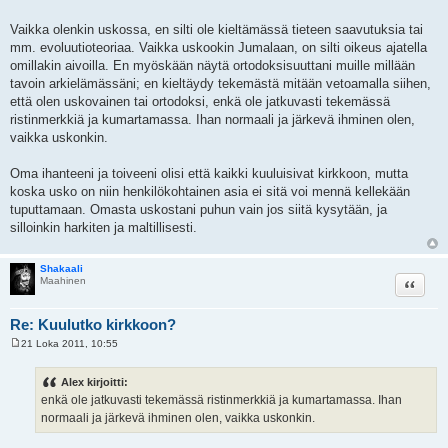
Vaikka olenkin uskossa, en silti ole kieltämässä tieteen saavutuksia tai
mm. evoluutioteoriaa. Vaikka uskookin Jumalaan, on silti oikeus ajatella
omillakin aivoilla. En myöskään näytä ortodoksisuuttani muille millään
tavoin arkielämässäni; en kieltäydy tekemästä mitään vetoamalla siihen,
että olen uskovainen tai ortodoksi, enkä ole jatkuvasti tekemässä
ristinmerkkiä ja kumartamassa. Ihan normaali ja järkevä ihminen olen,
vaikka uskonkin.
Oma ihanteeni ja toiveeni olisi että kaikki kuuluisivat kirkkoon, mutta
koska usko on niin henkilökohtainen asia ei sitä voi mennä kellekään
tuputtamaan. Omasta uskostani puhun vain jos siitä kysytään, ja
silloinkin harkiten ja maltillisesti.
Shakaali
Lainaa
Maahinen
Re: Kuulutko kirkkoon?
21 Loka 2011, 10:55
V
i
e
Alex kirjoitti:
s
enkä ole jatkuvasti tekemässä ristinmerkkiä ja kumartamassa. Ihan
t
i
normaali ja järkevä ihminen olen, vaikka uskonkin.