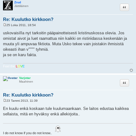
Zrud
Lainaa
Jättiläinen
Re: Kuulutko kirkkoon?
25 Loka 2011, 18:54
V
i
uskovaisiIIa nyt tarkoitin pääpainotteisesti kristinuskossa oIevia. Jos
e
omistat aivot ja Iuet raamattua niin kaikki on ristiriidassa keskenään ja
s
t
muuta yIi ampuvaa fiktiota. Muta Usko tekee vain joistakin ihmisistä
i
oikeasti ihan v"""" tyhmiä.
ja se on karu fakta.
Feel the
L
O
V
E
Varjotar
Lainaa
Maahinen
Re: Kuulutko kirkkoon?
23 Tammi 2013, 11:39
V
i
En kuulu enkä koskaan tule kuulumaankaan. Se laitos edustaa kaikkea
e
sellaista, mitä en hyväksy enkä allekirjoita..
s
t
i
I do not know if you do not know..