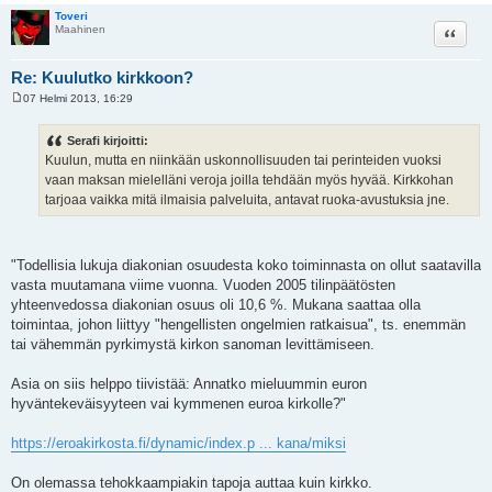
Toveri
Lainaa
Maahinen
Re: Kuulutko kirkkoon?
07 Helmi 2013, 16:29
V
i
e
Serafi kirjoitti:
s
Kuulun, mutta en niinkään uskonnollisuuden tai perinteiden vuoksi
t
i
vaan maksan mielelläni veroja joilla tehdään myös hyvää. Kirkkohan
tarjoaa vaikka mitä ilmaisia palveluita, antavat ruoka-avustuksia jne.
"Todellisia lukuja diakonian osuudesta koko toiminnasta on ollut saatavilla
vasta muutamana viime vuonna. Vuoden 2005 tilinpäätösten
yhteenvedossa diakonian osuus oli 10,6 %. Mukana saattaa olla
toimintaa, johon liittyy "hengellisten ongelmien ratkaisua", ts. enemmän
tai vähemmän pyrkimystä kirkon sanoman levittämiseen.
Asia on siis helppo tiivistää: Annatko mieluummin euron
hyväntekeväisyyteen vai kymmenen euroa kirkolle?"
https://eroakirkosta.fi/dynamic/index.p ... kana/miksi
On olemassa tehokkaampiakin tapoja auttaa kuin kirkko.