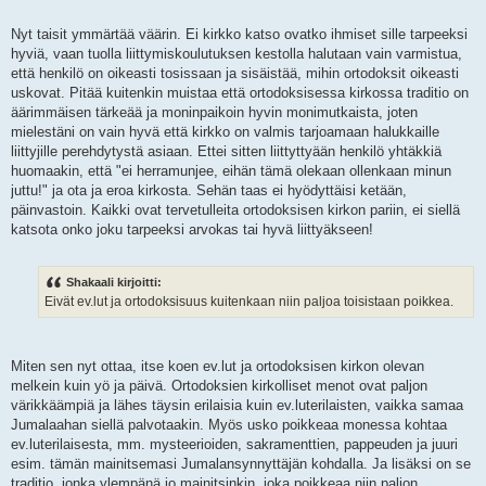
Nyt taisit ymmärtää väärin. Ei kirkko katso ovatko ihmiset sille tarpeeksi
hyviä, vaan tuolla liittymiskoulutuksen kestolla halutaan vain varmistua,
että henkilö on oikeasti tosissaan ja sisäistää, mihin ortodoksit oikeasti
uskovat. Pitää kuitenkin muistaa että ortodoksisessa kirkossa traditio on
äärimmäisen tärkeää ja moninpaikoin hyvin monimutkaista, joten
mielestäni on vain hyvä että kirkko on valmis tarjoamaan halukkaille
liittyjille perehdytystä asiaan. Ettei sitten liittyttyään henkilö yhtäkkiä
huomaakin, että "ei herramunjee, eihän tämä olekaan ollenkaan minun
juttu!" ja ota ja eroa kirkosta. Sehän taas ei hyödyttäisi ketään,
päinvastoin. Kaikki ovat tervetulleita ortodoksisen kirkon pariin, ei siellä
katsota onko joku tarpeeksi arvokas tai hyvä liittyäkseen!
Shakaali kirjoitti:
Eivät ev.lut ja ortodoksisuus kuitenkaan niin paljoa toisistaan poikkea.
Miten sen nyt ottaa, itse koen ev.lut ja ortodoksisen kirkon olevan
melkein kuin yö ja päivä. Ortodoksien kirkolliset menot ovat paljon
värikkäämpiä ja lähes täysin erilaisia kuin ev.luterilaisten, vaikka samaa
Jumalaahan siellä palvotaakin. Myös usko poikkeaa monessa kohtaa
ev.luterilaisesta, mm. mysteerioiden, sakramenttien, pappeuden ja juuri
esim. tämän mainitsemasi Jumalansynnyttäjän kohdalla. Ja lisäksi on se
traditio, jonka ylempänä jo mainitsinkin, joka poikkeaa niin paljon