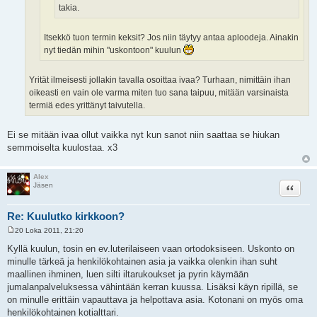
takia.
Itsekkö tuon termin keksit? Jos niin täytyy antaa aploodeja. Ainakin
nyt tiedän mihin "uskontoon" kuulun
Yrität ilmeisesti jollakin tavalla osoittaa ivaa? Turhaan, nimittäin ihan
oikeasti en vain ole varma miten tuo sana taipuu, mitään varsinaista
termiä edes yrittänyt taivutella.
Ei se mitään ivaa ollut vaikka nyt kun sanot niin saattaa se hiukan
semmoiselta kuulostaa. x3
Alex
Lainaa
Jäsen
Re: Kuulutko kirkkoon?
20 Loka 2011, 21:20
V
i
Kyllä kuulun, tosin en ev.luterilaiseen vaan ortodoksiseen. Uskonto on
e
minulle tärkeä ja henkilökohtainen asia ja vaikka olenkin ihan suht
s
t
maallinen ihminen, luen silti iltarukoukset ja pyrin käymään
i
jumalanpalveluksessa vähintään kerran kuussa. Lisäksi käyn ripillä, se
on minulle erittäin vapauttava ja helpottava asia. Kotonani on myös oma
henkilökohtainen kotialttari.