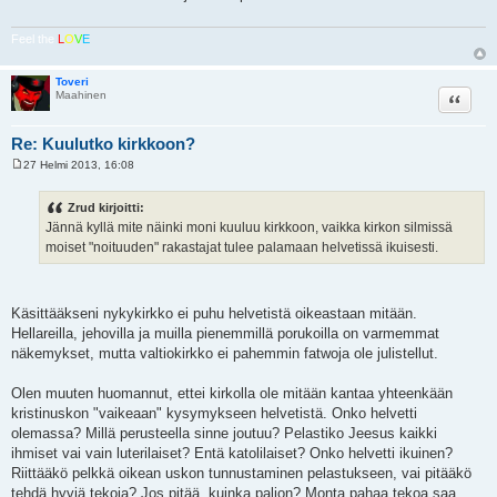
t
i
Feel the
L
O
V
E
Toveri
Lainaa
Maahinen
Re: Kuulutko kirkkoon?
27 Helmi 2013, 16:08
V
i
e
Zrud kirjoitti:
s
Jännä kyllä mite näinki moni kuuluu kirkkoon, vaikka kirkon silmissä
t
i
moiset "noituuden" rakastajat tulee palamaan helvetissä ikuisesti.
Käsittääkseni nykykirkko ei puhu helvetistä oikeastaan mitään.
Hellareilla, jehovilla ja muilla pienemmillä porukoilla on varmemmat
näkemykset, mutta valtiokirkko ei pahemmin fatwoja ole julistellut.
Olen muuten huomannut, ettei kirkolla ole mitään kantaa yhteenkään
kristinuskon "vaikeaan" kysymykseen helvetistä. Onko helvetti
olemassa? Millä perusteella sinne joutuu? Pelastiko Jeesus kaikki
ihmiset vai vain luterilaiset? Entä katolilaiset? Onko helvetti ikuinen?
Riittääkö pelkkä oikean uskon tunnustaminen pelastukseen, vai pitääkö
tehdä hyviä tekoja? Jos pitää, kuinka paljon? Monta pahaa tekoa saa