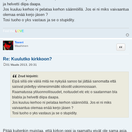
i
ja helvetti diipa daapa.
Jos kuuluu kerhoo ni pelataa kerhon säännöillä. Jos ei ni miks vaivaantua
olemaa enää kerjo jäsen ?
Tosi tuoho o yks vastaus ja se o stupidity.
Feel the
L
O
V
E
Toveri
Lainaa
Maahinen
Re: Kuulutko kirkkoon?
01 Maalis 2013, 20:31
V
i
e
Zrud kirjoitti:
s
Eipä sillä ole väliä mitä ne nykyää sanoo tai jättää sanomatta että
t
i
saisvat pidettyy viimesimmätki idiootit uskonnossaan.
Raamatussa yliluonnollisuudet, noituudet etc etc o saatanman bla
blabla ja helvetti diipa daapa.
Jos kuuluu kerhoo ni pelataa kerhon säännöillä. Jos ei ni miks
vaivaantua olemaa enää kerjo jäsen ?
Tosi tuoho o yks vastaus ja se o stupidity.
Pitää kuitenkin muistaa, että kirkon oppi ja raamattu eivät ole sama asia.