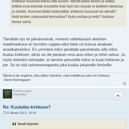
Kirkkoon kuuluvat toteaa että kuulun. Ateistit täällä tarinoi ja laittaa
linkkiä eroa kirkosta sivustolle ihan kuin tuo sivusto ei kaikkien tiedossa
jo olisikin. Kummat täällä käännyttää, kirkkoon kuuluvat vai ateistit?
Ketä toisten uskonasiat kiinnostaa? Kuka mollaa ja ketä? Vastaus
lienee selvä.
Tämähän nyt on päivänselvää, monesti valitettavasti ateistien
maailmankuva on hyvinkin suppea eikä heitä voi kutsua ainakaan
avarakatseisiksi. En ymmärrä miksi penätään perusteluita sille miksi
kuuluu kirkkoon, eikös se ole jokaisen oma asia miten ja mihin uskoo. Ja
myös tietenkin toisinpäin, ei tarvitse perustella miksi ei kuulu kirkkoon ja
jne. Se on sitä uskonnonvapautta joka kuuluu jokaiselle ihmiselle.
Elämä ei ole ongelma, joka pitäisi ratkaista, vaan todellisuus joka on koettava.
-Sören Kierkegaard
Kalkkaropää
Lainaa
Kummitus
Re: Kuulutko kirkkoon?
21 Maalis 2013, 18:19
V
i
e
Serafi kirjoitti:
s