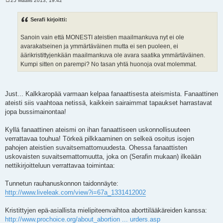
25 Maalis 2013, 19:42
V
i
e
Serafi kirjoitti:
s
t
i
Sanoin vain että MONESTI ateistien maailmankuva nyt ei ole
avarakatseinen ja ymmärtäväinen mutta ei sen puoleen, ei
äärikristittyjenkään maailmankuva ole avara saatika ymmärtäväinen.
Kumpi sitten on parempi? No tasan yhtä huonoja ovat molemmat.
Just... Kalkkaropää varmaan kelpaa fanaattisesta ateismista. Fanaattinen
ateisti siis vaahtoaa netissä, kaikkein sairaimmat tapaukset harrastavat
jopa bussimainontaa!
Kyllä fanaattinen ateismi on ihan fanaattiseen uskonnollisuuteen
verrattavaa touhua! Törkeä pilkkaaminen on selkeä osoitus isojen
pahojen ateistien suvaitsemattomuudesta. Ohessa fanaattisten
uskovaisten suvaitsemattomuutta, joka on (Serafin mukaan) ilkeään
nettikirjoitteluun verrattavaa toimintaa:
Tunnetun rauhanuskonnon taidonnäyte:
http://www.liveleak.com/view?i=67a_1331412002
Kristittyjen epä-asiallista mielipiteenvaihtoa aborttilääkäreiden kanssa:
http://www.prochoice.org/about_abortion ... urders.asp