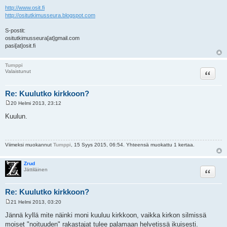
http://www.osit.fi
http://ositutkimusseura.blogspot.com
S-postit:
ositutkimusseura[at]gmail.com
pasi[at]osit.fi
Tumppi
Lainaa
Valaistunut
Re: Kuulutko kirkkoon?
20 Helmi 2013, 23:12
V
i
Kuulun.
e
s
t
i
Viimeksi muokannut
Tumppi
, 15 Syys 2015, 06:54. Yhteensä muokattu 1 kertaa.
Zrud
Lainaa
Jättiläinen
Re: Kuulutko kirkkoon?
21 Helmi 2013, 03:20
V
i
Jännä kyllä mite näinki moni kuuluu kirkkoon, vaikka kirkon silmissä
e
moiset "noituuden" rakastajat tulee palamaan helvetissä ikuisesti.
s