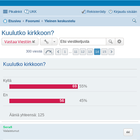
Pikalinkit
UKK
Rekisteröidy
Kirjaudu sisään
Etusivu
Foorumi
Yleinen keskustelu
tsi
Kuulutko kirkkoon?
Vastaa Viestiin
300 viestiä
1
…
11
12
13
14
15
Kuulutko kirkkoon?
Kyllä
69
55%
En
56
45%
Ääniä yhteensä:
125
Serafi
Lainaa
Valaistunut