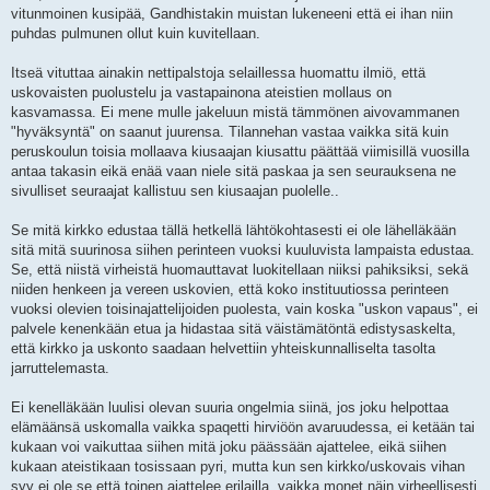
vitunmoinen kusipää, Gandhistakin muistan lukeneeni että ei ihan niin
puhdas pulmunen ollut kuin kuvitellaan.
Itseä vituttaa ainakin nettipalstoja selaillessa huomattu ilmiö, että
uskovaisten puolustelu ja vastapainona ateistien mollaus on
kasvamassa. Ei mene mulle jakeluun mistä tämmönen aivovammanen
"hyväksyntä" on saanut juurensa. Tilannehan vastaa vaikka sitä kuin
peruskoulun toisia mollaava kiusaajan kiusattu päättää viimisillä vuosilla
antaa takasin eikä enää vaan niele sitä paskaa ja sen seurauksena ne
sivulliset seuraajat kallistuu sen kiusaajan puolelle..
Se mitä kirkko edustaa tällä hetkellä lähtökohtasesti ei ole lähelläkään
sitä mitä suurinosa siihen perinteen vuoksi kuuluvista lampaista edustaa.
Se, että niistä virheistä huomauttavat luokitellaan niiksi pahiksiksi, sekä
niiden henkeen ja vereen uskovien, että koko instituutiossa perinteen
vuoksi olevien toisinajattelijoiden puolesta, vain koska "uskon vapaus", ei
palvele kenenkään etua ja hidastaa sitä väistämätöntä edistysaskelta,
että kirkko ja uskonto saadaan helvettiin yhteiskunnalliselta tasolta
jarruttelemasta.
Ei kenelläkään luulisi olevan suuria ongelmia siinä, jos joku helpottaa
elämäänsä uskomalla vaikka spaqetti hirviöön avaruudessa, ei ketään tai
kukaan voi vaikuttaa siihen mitä joku päässään ajattelee, eikä siihen
kukaan ateistikaan tosissaan pyri, mutta kun sen kirkko/uskovais vihan
syy ei ole se että toinen ajattelee erilailla, vaikka monet näin virheellisesti