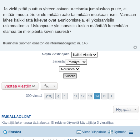
Ja vielä pitää puuttua yhteen asiaan: a-teismi= jumaluskon puute, ei
mitään muuta. Se ei ole mikään aate tai mikään muukaan -ismi. Varmaan
lähes kaikki tätä lukevat ovat a-unicornisteja, eli yksisarvisiin
uskomattomia. Uskonpuute yksisarvisiin tuskin määrittää kenenkään
elämää tai mielipiteitä kovin suuresti?
Illuminatin Suomen osaston disinformaatioagentti nr. 146.
Näytä viestit ajalta:
Järjestä
Vastaa Viestiin
300 viestiä
1
…
11
12
13
14
15
Hyppää
PAIKALLAOLIJAT
Käyttäjiä lukemassa tätä aluetta: Ei rekisteröityneitä käyttäjiä ja 3 vierailijaa
Etusivu
Viesti Ylläpidolle
Ryhmät