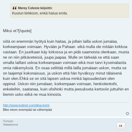
i
e
Merey Celeste kirjoitti:
s
Kuulun kirkkoon, enkä halua erota.
t
i
Miksi et?[/quote]
siitä on enemmän hyötyä kuin haitaa, ja jollain lailla uskon jumalaa,
korkeampaan voimaan. Hyvään ja Pahaan. eikä mulla ole mitään kirkkoa
vastaan. En juurikaan käy kirkossa ja en pidä saarnoista olenkaan, musta
ne on niin pitkäveteisiä, juupa jaapaa. Mulle on tärkeää se että saan
omalla laillani uskoa korkeampaan voimaan eikä mun tarvi kyseinalasita
omia näkemyksiä. En osaa selittää millä lailla jumalaan uskon, mutta se
on laajempi kokonaisuus, ja uskon että hän hyväksyy minut tälaisenä
kuin olen.Ehkä se on sitä lapsen uskoa minkä lapsuudestani olen
oppinut. Uskon niin jumalaan, korkempaan voimaan, henkiolentoihi,
enkeleihin, saatanaa, kuin ufoihinki mutta jeesukseta kertoviin juttuihin en
liiemin usko eiikä ne mua kiinosta.
http://www.kotinet.com/tiina.kemi
.
Bibo eisen enempää tai vähempää
Tumppi
Lainaa
Valaistunut