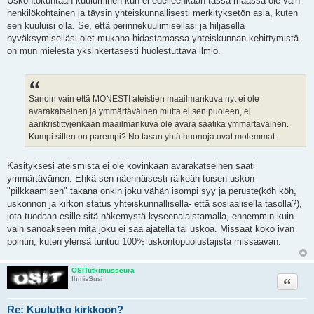
Uskontokuntaan kuuluminen kun ei edelleenkään tässä maassa ole vain
henkilökohtainen ja täysin yhteiskunnallisesti merkityksetön asia, kuten
sen kuuluisi olla. Se, että perinnekuulimisellasi ja hiljasella
hyväksymiselläsi olet mukana hidastamassa yhteiskunnan kehittymistä
on mun mielestä yksinkertasesti huolestuttava ilmiö.
Sanoin vain että MONESTI ateistien maailmankuva nyt ei ole
avarakatseinen ja ymmärtäväinen mutta ei sen puoleen, ei
äärikristittyjenkään maailmankuva ole avara saatika ymmärtäväinen.
Kumpi sitten on parempi? No tasan yhtä huonoja ovat molemmat.
Käsityksesi ateismista ei ole kovinkaan avarakatseinen saati
ymmärtäväinen. Ehkä sen näennäisesti räikeän toisen uskon
"pilkkaamisen" takana onkin joku vähän isompi syy ja peruste(köh köh,
uskonnon ja kirkon status yhteiskunnallisella- että sosiaalisella tasolla?),
jota tuodaan esille sitä näkemystä kyseenalaistamalla, ennemmin kuin
vain sanoakseen mitä joku ei saa ajatella tai uskoa. Missaat koko ivan
pointin, kuten ylensä tuntuu 100% uskontopuolustajista missaavan.
OSITutkimusseura
Lainaa
IhmisSusi
Re: Kuulutko kirkkoon?