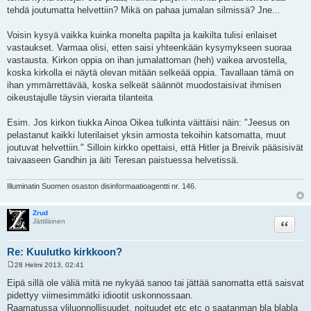
tehdä joutumatta helvettiin? Mikä on pahaa jumalan silmissä? Jne...
Voisin kysyä vaikka kuinka monelta papilta ja kaikilta tulisi erilaiset
vastaukset. Varmaa olisi, etten saisi yhteenkään kysymykseen suoraa
vastausta. Kirkon oppia on ihan jumalattoman (heh) vaikea arvostella,
koska kirkolla ei näytä olevan mitään selkeää oppia. Tavallaan tämä on
ihan ymmärrettävää, koska selkeät säännöt muodostaisivat ihmisen
oikeustajulle täysin vieraita tilanteita
Esim. Jos kirkon tiukka Ainoa Oikea tulkinta väittäisi näin: "Jeesus on
pelastanut kaikki luterilaiset yksin armosta tekoihin katsomatta, muut
joutuvat helvettiin." Silloin kirkko opettaisi, että Hitler ja Breivik pääsisivät
taivaaseen Gandhin ja äiti Teresan paistuessa helvetissä.
Illuminatin Suomen osaston disinformaatioagentti nr. 146.
Zrud
Lainaa
Jättiläinen
Re: Kuulutko kirkkoon?
28 Helmi 2013, 02:41
V
i
Eipä sillä ole väliä mitä ne nykyää sanoo tai jättää sanomatta että saisvat
e
pidettyy viimesimmätki idiootit uskonnossaan.
s
t
Raamatussa yliluonnollisuudet, noituudet etc etc o saatanman bla blabla