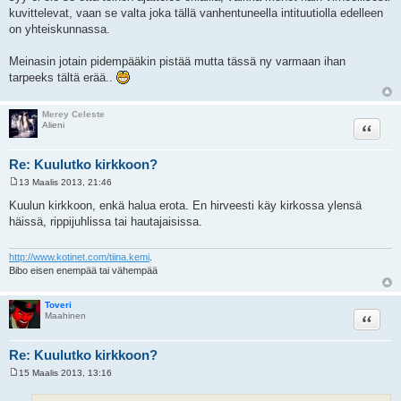
kuvittelevat, vaan se valta joka tällä vanhentuneella intituutiolla edelleen
on yhteiskunnassa.
Meinasin jotain pidempääkin pistää mutta tässä ny varmaan ihan
tarpeeks tältä erää..
Merey Celeste
Lainaa
Alieni
Re: Kuulutko kirkkoon?
13 Maalis 2013, 21:46
V
i
Kuulun kirkkoon, enkä halua erota. En hirveesti käy kirkossa ylensä
e
häissä, rippijuhlissa tai hautajaisissa.
s
t
i
http://www.kotinet.com/tiina.kemi
.
Bibo eisen enempää tai vähempää
Toveri
Lainaa
Maahinen
Re: Kuulutko kirkkoon?
15 Maalis 2013, 13:16
V
i