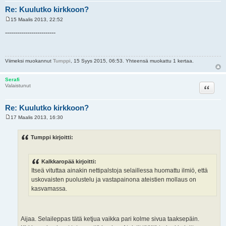
Re: Kuulutko kirkkoon?
15 Maalis 2013, 22:52
V
i
-------------------------
e
s
t
i
Viimeksi muokannut
Tumppi
, 15 Syys 2015, 06:53. Yhteensä muokattu 1 kertaa.
Serafi
Lainaa
Valaistunut
Re: Kuulutko kirkkoon?
17 Maalis 2013, 16:30
V
i
e
Tumppi kirjoitti:
s
t
i
Kalkkaropää kirjoitti:
Itseä vituttaa ainakin nettipalstoja selaillessa huomattu ilmiö, että
uskovaisten puolustelu ja vastapainona ateistien mollaus on
kasvamassa.
Aijaa. Selaileppas tätä ketjua vaikka pari kolme sivua taaksepäin.