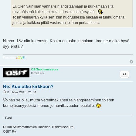
Ei. Olen vain liian vanha teiniangstaamaan ja purkamaan sitä
raivopäisenä kaikkeen mikä edes hitusen ärsyttää.
Tosin ymmärrän kyllä sen, kun nuoruudessa mikään ei tunnu omalta
jutulta ja kaikkea pitää vastustaa jo ihan periaatteesta.
Niinno. 18v olin ku erosin. Koska en usko jumalaan. Imo se o aika hyvä
syy erota ?
Feel the
L
O
V
E
OSITutkimusseura
Lainaa
IhmisSusi
Re: Kuulutko kirkkoon?
11 Helmi 2013, 21:54
V
i
Voihan se olla, mutta verenmakuinen teiniangstaaminen toisten
e
kerhojäsenyydestä menee jo huvittavuuden puolelle.
s
t
i
- Pasi
O
ulun
S
elittämättömien
I
lmiöiden
T
utkimusseura
OSIT Ry