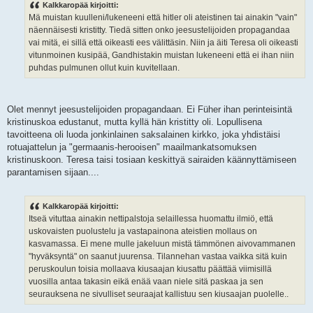
e
Kalkkaropää kirjoitti:
s
Mä muistan kuulleni/lukeneeni että hitler oli ateistinen tai ainakin "vain"
t
i
näennäisesti kristitty. Tiedä sitten onko jeesustelijoiden propagandaa
vai mitä, ei sillä että oikeasti ees välittäsin. Niin ja äiti Teresa oli oikeasti
vitunmoinen kusipää, Gandhistakin muistan lukeneeni että ei ihan niin
puhdas pulmunen ollut kuin kuvitellaan.
Olet mennyt jeesustelijoiden propagandaan. Ei Füher ihan perinteisintä
kristinuskoa edustanut, mutta kyllä hän kristitty oli. Lopullisena
tavoitteena oli luoda jonkinlainen saksalainen kirkko, joka yhdistäisi
rotuajattelun ja "germaanis-herooisen" maailmankatsomuksen
kristinuskoon. Teresa taisi tosiaan keskittyä sairaiden käännyttämiseen
parantamisen sijaan....
Kalkkaropää kirjoitti:
Itseä vituttaa ainakin nettipalstoja selaillessa huomattu ilmiö, että
uskovaisten puolustelu ja vastapainona ateistien mollaus on
kasvamassa. Ei mene mulle jakeluun mistä tämmönen aivovammanen
"hyväksyntä" on saanut juurensa. Tilannehan vastaa vaikka sitä kuin
peruskoulun toisia mollaava kiusaajan kiusattu päättää viimisillä
vuosilla antaa takasin eikä enää vaan niele sitä paskaa ja sen
seurauksena ne sivulliset seuraajat kallistuu sen kiusaajan puolelle..