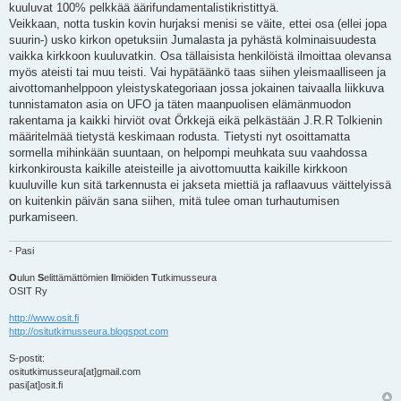
t
kuuluvat 100% pelkkää äärifundamentalistikristittyä.
i
Veikkaan, notta tuskin kovin hurjaksi menisi se väite, ettei osa (ellei jopa
suurin-) usko kirkon opetuksiin Jumalasta ja pyhästä kolminaisuudesta
vaikka kirkkoon kuuluvatkin. Osa tällaisista henkilöistä ilmoittaa olevansa
myös ateisti tai muu teisti. Vai hypätäänkö taas siihen yleismaalliseen ja
aivottomanhelppoon yleistyskategoriaan jossa jokainen taivaalla liikkuva
tunnistamaton asia on UFO ja täten maanpuolisen elämänmuodon
rakentama ja kaikki hirviöt ovat Örkkejä eikä pelkästään J.R.R Tolkienin
määritelmää tietystä keskimaan rodusta. Tietysti nyt osoittamatta
sormella mihinkään suuntaan, on helpompi meuhkata suu vaahdossa
kirkonkirousta kaikille ateisteille ja aivottomuutta kaikille kirkkoon
kuuluville kun sitä tarkennusta ei jakseta miettiä ja raflaavuus väittelyissä
on kuitenkin päivän sana siihen, mitä tulee oman turhautumisen
purkamiseen.
- Pasi
O
ulun
S
elittämättömien
I
lmiöiden
T
utkimusseura
OSIT Ry
http://www.osit.fi
http://ositutkimusseura.blogspot.com
S-postit:
ositutkimusseura[at]gmail.com
pasi[at]osit.fi