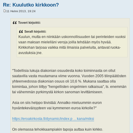
Re: Kuulutko kirkkoon?
11 Helmi 2013, 19:24
V
i
e
Toveri kirjoitti:
s
t
Serafi kirjoitti:
i
Kuulun, mutta en niinkään uskonnollisuuden tai perinteiden vuoksi
vaan maksan mielelläni veroja joilla tehdään myös hyvää.
Kirkkohan tarjoaa vaikka mitä ilmaisia palveluita, antavat ruoka-
avustuksia jne.
"Todellisia lukuja diakonian osuudesta koko toiminnasta on ollut
saatavilla vasta muutamana viime vuonna. Vuoden 2005 tilinpäätösten
yhteenvedossa diakonian osuus oli 10,6 %. Mukana saattaa olla
toimintaa, johon liittyy "hengellisten ongelmien ratkaisua", ts. enemmän
tai vähemmän pyrkimystä kirkon sanoman levittämiseen.
Asia on siis helppo tiivistää: Annatko mieluummin euron
hyväntekeväisyyteen vai kymmenen euroa kirkolle?"
https://eroakirkosta.fi/dynamic/index.p ... kana/miksi
On olemassa tehokkaampiakin tapoja auttaa kuin kirkko.