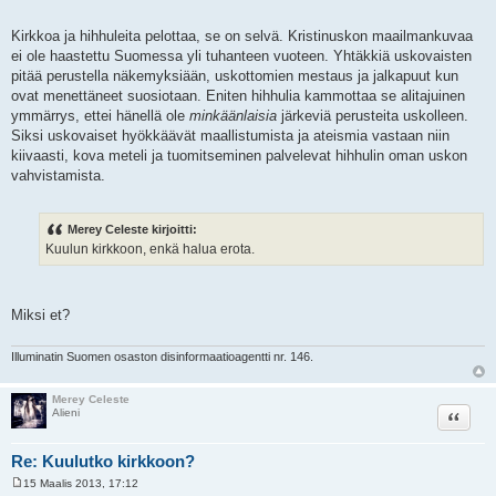
Kirkkoa ja hihhuleita pelottaa, se on selvä. Kristinuskon maailmankuvaa
ei ole haastettu Suomessa yli tuhanteen vuoteen. Yhtäkkiä uskovaisten
pitää perustella näkemyksiään, uskottomien mestaus ja jalkapuut kun
ovat menettäneet suosiotaan. Eniten hihhulia kammottaa se alitajuinen
ymmärrys, ettei hänellä ole
minkäänlaisia
järkeviä perusteita uskolleen.
Siksi uskovaiset hyökkäävät maallistumista ja ateismia vastaan niin
kiivaasti, kova meteli ja tuomitseminen palvelevat hihhulin oman uskon
vahvistamista.
Merey Celeste kirjoitti:
Kuulun kirkkoon, enkä halua erota.
Miksi et?
Illuminatin Suomen osaston disinformaatioagentti nr. 146.
Merey Celeste
Lainaa
Alieni
Re: Kuulutko kirkkoon?
15 Maalis 2013, 17:12
V