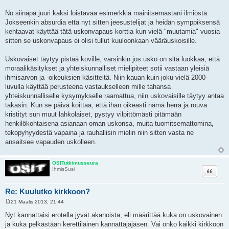
No siinäpä juuri kaksi loistavaa esimerkkiä mainitsemastani ilmiöstä.
Jokseenkin absurdia että nyt sitten jeesustelijat ja heidän symppiksensä
kehtaavat käyttää tätä uskonvapaus korttia kun vielä "muutamia" vuosia
sitten se uskonvapaus ei olisi tullut kuuloonkaan vääräuskoisille.
Uskovaiset täytyy pistää koville, varsinkin jos usko on sitä luokkaa, että
moraalikäsitykset ja yhteiskunnalliset mielipiteet sotii vastaan yleisiä
ihmisarvon ja -oikeuksien käsitteitä. Niin kauan kuin joku vielä 2000-
luvulla käyttää perusteena vastaukselleen mille tahansa
yhteiskunnalliselle kysymykselle raamattua, niin uskovaisille täytyy antaa
takasin. Kun se päivä koittaa, että ihan oikeasti nämä herra ja rouva
kristityt sun muut lahkolaiset, pystyy vilpittömästi pitämään
henkilökohtaisena asianaan oman uskonsa, muita tuomitsemattomina,
tekopyhyydestä vapaina ja rauhallisin mielin niin sitten vasta ne
ansaitsee vapauden uskolleen.
OSITutkimusseura
Lainaa
IhmisSusi
Re: Kuulutko kirkkoon?
21 Maalis 2013, 21:44
V
i
Nyt kannattaisi erotella jyvät akanoista, eli määrittää kuka on uskovainen
e
ja kuka pelkästään kerettiläinen kannattajajäsen. Vai onko kaikki kirkkoon
s