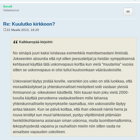
Serafi
Lainaa
Valaistunut
Re: Kuulutko kirkkoon?
22 Maalis 2013, 16:20
V
i
e
Kalkkaropää kirjoitti:
s
t
i
No siinäpä juuri kaksi loistavaa esimerkkiä mainitsemastani ilmiöstä.
Jokseenkin absurdia että nyt sitten jeesustelijat ja heidän symppiksensä
kehtaavat käyttää tätä uskonvapaus korttia kun vielä "muutamia" vuosia
sitten se uskonvapaus ei olisi tullut kuuloonkaan vääräuskoisille.
Uskovaiset täytyy pistää koville, varsinkin jos usko on sitä luokkaa, että
moraalikäsitykset ja yhteiskunnalliset mielipiteet sotii vastaan yleisiä
ihmisarvon ja -oikeuksien käsitteitä. Niin kauan kuin joku vielä 2000-
luvulla käyttää perusteena vastaukselleen mille tahansa
yhteiskunnalliselle kysymykselle raamattua, niin uskovaisille täytyy
antaa takasin. Kun se päivä koittaa, että ihan oikeasti nämä herra ja
rouva kristityt sun muut lahkolaiset, pystyy vilpittömästi pitämään
henkilökohtaisena asianaan oman uskonsa, muita tuomitsemattomina,
tekopyhyydestä vapaina ja rauhallisin mielin niin sitten vasta ne
ansaitsee vapauden uskolleen.