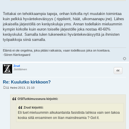
Tottakai on tehokkaampia tapoja, onhan kirkolla nyt muutakin toimintaa
kuin pelkkä hyväntekeväisyys ( rippileirit, häät, ulkomaanapu jne). Lähes
jokaisella järjestöllä on keräyskuluja yms. Annan todellakin mieluummin
kympin kirkolle kuin euron toiselle järjestölle joka nostaa 40-60%
keräyskulut. Samalla tulen tukeneeksi hyväntekeväisyyttä ja ihmisten
työpaikkoja siinä samalla.
Elämä ei ole ongelma, joka pitäisi ratkaista, vaan todellisuus joka on koettava.
-Sören Kierkegaard
Zrud
Lainaa
Jättiläinen
Re: Kuulutko kirkkoon?
11 Helmi 2013, 21:10
V
i
e
OSITutkimusseura kirjoitti:
s
t
Zrud kirjoitti:
i
Eli tuet mieluummin alkukantaista fasistista lahkoa vain sen takoa
koska siitä eroaminen on liian mainstreamia ? Got it.