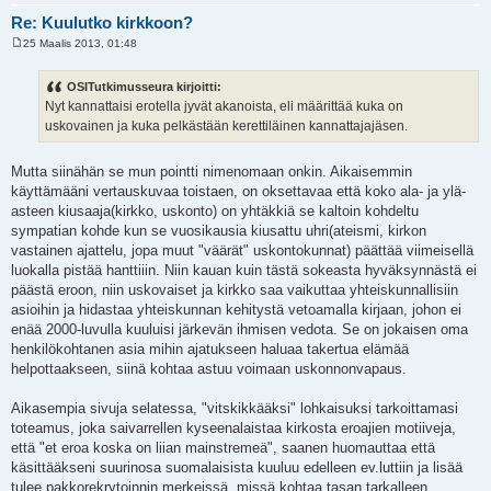
Re: Kuulutko kirkkoon?
25 Maalis 2013, 01:48
V
i
e
OSITutkimusseura kirjoitti:
s
Nyt kannattaisi erotella jyvät akanoista, eli määrittää kuka on
t
i
uskovainen ja kuka pelkästään kerettiläinen kannattajajäsen.
Mutta siinähän se mun pointti nimenomaan onkin. Aikaisemmin
käyttämääni vertauskuvaa toistaen, on oksettavaa että koko ala- ja ylä-
asteen kiusaaja(kirkko, uskonto) on yhtäkkiä se kaltoin kohdeltu
sympatian kohde kun se vuosikausia kiusattu uhri(ateismi, kirkon
vastainen ajattelu, jopa muut "väärät" uskontokunnat) päättää viimeisellä
luokalla pistää hanttiiin. Niin kauan kuin tästä sokeasta hyväksynnästä ei
päästä eroon, niin uskovaiset ja kirkko saa vaikuttaa yhteiskunnallisiin
asioihin ja hidastaa yhteiskunnan kehitystä vetoamalla kirjaan, johon ei
enää 2000-luvulla kuuluisi järkevän ihmisen vedota. Se on jokaisen oma
henkilökohtanen asia mihin ajatukseen haluaa takertua elämää
helpottaakseen, siinä kohtaa astuu voimaan uskonnonvapaus.
Aikasempia sivuja selatessa, "vitskikkääksi" lohkaisuksi tarkoittamasi
toteamus, joka saivarrellen kyseenalaistaa kirkosta eroajien motiiveja,
että "et eroa koska on liian mainstremeä", saanen huomauttaa että
käsittääkseni suurinosa suomalaisista kuuluu edelleen ev.luttiin ja lisää
tulee pakkorekrytoinnin merkeissä, missä kohtaa tasan tarkalleen