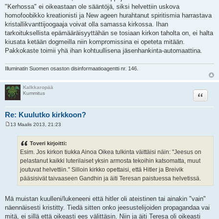
"Kerhossa" ei oikeastaan ole sääntöjä, siksi helvettiin uskova
homofoobikko kreationisti ja New ageen hurahtanut spiritismia harrastava
kristallikvanttijoogaaja voivat olla samassa kirkossa. Ihan
tarkoituksellista epämääräisyyttähän se tosiaan kirkon taholta on, ei halta
kiusata ketään dogmeilla niin kompromissina ei opeteta mitään.
Pakkokaste toimii yhä ihan kohtuullisena jäsenhankinta-automaattina.
Illuminatin Suomen osaston disinformaatioagentti nr. 146.
Kalkkaropää
Lainaa
Kummitus
Re: Kuulutko kirkkoon?
13 Maalis 2013, 21:23
V
i
e
Toveri kirjoitti:
s
Esim. Jos kirkon tiukka Ainoa Oikea tulkinta väittäisi näin: "Jeesus on
t
i
pelastanut kaikki luterilaiset yksin armosta tekoihin katsomatta, muut
joutuvat helvettiin." Silloin kirkko opettaisi, että Hitler ja Breivik
pääsisivät taivaaseen Gandhin ja äiti Teresan paistuessa helvetissä.
Mä muistan kuulleni/lukeneeni että hitler oli ateistinen tai ainakin "vain"
näennäisesti kristitty. Tiedä sitten onko jeesustelijoiden propagandaa vai
mitä, ei sillä että oikeasti ees välittäsin. Niin ja äiti Teresa oli oikeasti