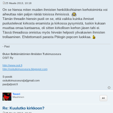
25 Maalis 2013, 10:18
V
i
On se hienoa miten muiden ihmisten henkilökohtainen kerhotoiminta voi
e
aiheuttaa näin paljon närää toisissa ihmisissä.
s
t
Tämän threadin hienoin puoli on se, että vaikka kuinka ihmiset
i
puolustelevat kirkosta eroamista ja kirkossa pysymistä, tuskin kukaan
muuttaa omaa kantaansa, oli sitten kirkollisen kerhon jäsen tahi ei.
Tässä threadissa onnistuu myös hirveän helposti ylivakavien ihmisten
trollaaminen. Ehdottomasti parasta Pblogin popcorn luokkaa.
- Pasi
O
ulun
S
elittämättömien
I
lmiöiden
T
utkimusseura
OSIT Ry
http://www.osit.fi
http://ositutkimusseura.blogspot.com
S-postit:
ositutkimusseura[at]gmail.com
pasi[at]osit.fi
Toveri
Lainaa
Maahinen
Re: Kuulutko kirkkoon?