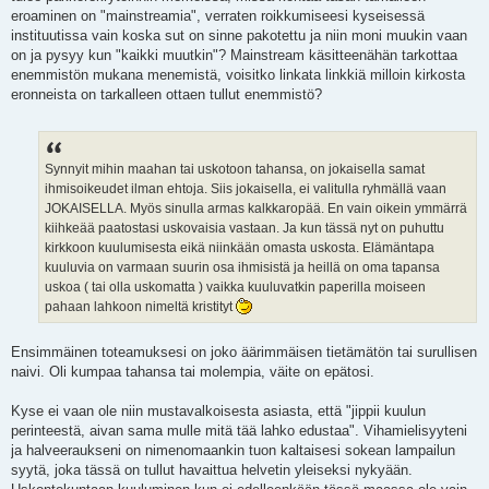
eroaminen on "mainstreamia", verraten roikkumiseesi kyseisessä
instituutissa vain koska sut on sinne pakotettu ja niin moni muukin vaan
on ja pysyy kun "kaikki muutkin"? Mainstream käsitteenähän tarkottaa
enemmistön mukana menemistä, voisitko linkata linkkiä milloin kirkosta
eronneista on tarkalleen ottaen tullut enemmistö?
Synnyit mihin maahan tai uskotoon tahansa, on jokaisella samat
ihmisoikeudet ilman ehtoja. Siis jokaisella, ei valitulla ryhmällä vaan
JOKAISELLA. Myös sinulla armas kalkkaropää. En vain oikein ymmärrä
kiihkeää paatostasi uskovaisia vastaan. Ja kun tässä nyt on puhuttu
kirkkoon kuulumisesta eikä niinkään omasta uskosta. Elämäntapa
kuuluvia on varmaan suurin osa ihmisistä ja heillä on oma tapansa
uskoa ( tai olla uskomatta ) vaikka kuuluvatkin paperilla moiseen
pahaan lahkoon nimeltä kristityt
Ensimmäinen toteamuksesi on joko äärimmäisen tietämätön tai surullisen
naivi. Oli kumpaa tahansa tai molempia, väite on epätosi.
Kyse ei vaan ole niin mustavalkoisesta asiasta, että "jippii kuulun
perinteestä, aivan sama mulle mitä tää lahko edustaa". Vihamielisyyteni
ja halveeraukseni on nimenomaankin tuon kaltaisesi sokean lampailun
syytä, joka tässä on tullut havaittua helvetin yleiseksi nykyään.