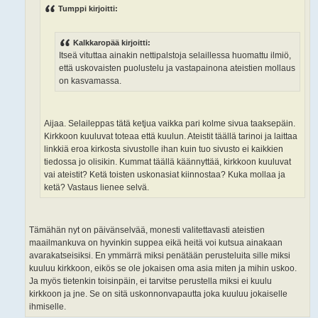
t
Tumppi kirjoitti:
i
Kalkkaropää kirjoitti:
Itseä vituttaa ainakin nettipalstoja selaillessa huomattu ilmiö,
että uskovaisten puolustelu ja vastapainona ateistien mollaus
on kasvamassa.
Aijaa. Selaileppas tätä ketjua vaikka pari kolme sivua taaksepäin.
Kirkkoon kuuluvat toteaa että kuulun. Ateistit täällä tarinoi ja laittaa
linkkiä eroa kirkosta sivustolle ihan kuin tuo sivusto ei kaikkien
tiedossa jo olisikin. Kummat täällä käännyttää, kirkkoon kuuluvat
vai ateistit? Ketä toisten uskonasiat kiinnostaa? Kuka mollaa ja
ketä? Vastaus lienee selvä.
Tämähän nyt on päivänselvää, monesti valitettavasti ateistien
maailmankuva on hyvinkin suppea eikä heitä voi kutsua ainakaan
avarakatseisiksi. En ymmärrä miksi penätään perusteluita sille miksi
kuuluu kirkkoon, eikös se ole jokaisen oma asia miten ja mihin uskoo.
Ja myös tietenkin toisinpäin, ei tarvitse perustella miksi ei kuulu
kirkkoon ja jne. Se on sitä uskonnonvapautta joka kuuluu jokaiselle
ihmiselle.