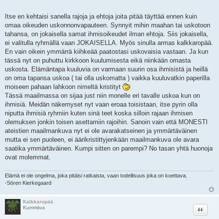
Itse en kehtaisi sanella rajoja ja ehtoja joita pitää täyttää ennen kuin
omaa oikeuden uskonnonvapauteen. Synnyit mihin maahan tai uskotoon
tahansa, on jokaisella samat ihmisoikeudet ilman ehtoja. Siis jokaisella,
ei valitulla ryhmällä vaan JOKAISELLA. Myös sinulla armas kalkkaropää.
En vain oikein ymmärrä kiihkeää paatostasi uskovaisia vastaan. Ja kun
tässä nyt on puhuttu kirkkoon kuulumisesta eikä niinkään omasta
uskosta. Elämäntapa kuuluvia on varmaan suurin osa ihmisistä ja heillä
on oma tapansa uskoa ( tai olla uskomatta ) vaikka kuuluvatkin paperilla
moiseen pahaan lahkoon nimeltä kristityt
Tässä maailmassa on sijaa just niin monelle eri tavalle uskoa kun on
ihmisiä. Meidän näkemyset nyt vaan eroaa toisistaan, itse pyrin olla
niputta ihmisiä ryhmiin kuten sinä teet koska silloin rajaan ihmisen
olemuksen jonkin toisen asettamiin rajoihin. Sanoin vain että MONESTI
ateistien maailmankuva nyt ei ole avarakatseinen ja ymmärtäväinen
mutta ei sen puoleen, ei äärikristittyjenkään maailmankuva ole avara
saatika ymmärtäväinen. Kumpi sitten on parempi? No tasan yhtä huonoja
ovat molemmat.
Elämä ei ole ongelma, joka pitäisi ratkaista, vaan todellisuus joka on koettava.
-Sören Kierkegaard
Kalkkaropää
Lainaa
Kummitus