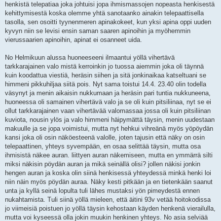
henkistä telepatiaa joka johtuisi jopa ihmismassojen nopeasta henkisestä
kehittymisestä koska olemme yhtä sanotaanko ainakin telepaattisella
tasolla, sen osoitti tyynenmeren apinakokeet, kun yksi apina oppi uuden
kyvyn niin se levisi ensin saman saaren apinoihin ja myöhemmin
vierussaarien apinoihin, apinat ei osanneet uida.
No Helmikuun alussa huoneeseeni ilmaantui yöllä vihertävä
tarkkarajainen valo mistä kerroinkin jo tuossa aiemmin joka oli täynnä
kuin koodattua viestiä, heräsin siihen ja sitä jonkinaikaa katseltuani se
himmeni pikkuhiljaa siitä pois. Nyt sama toistui 14.4. 23.40 olin todella
väsynyt ja menin aikaisin nukkumaan ja heräsin pari tuntia nukkuneena,
huoneessa oli samainen vihertävä valo ja se oli kuin pitsiliinaa, nyt se ei
ollut tarkkarajainen vaan vihertävää valomassaa jossa oli kuin pitsiliinan
kuviota, nousin ylös ja valo himmeni häipymättä täysin, menin uudestaan
makuulle ja se jopa voimistui, mutta nyt hehkui vihreänä myös yöpöydän
kansi joka oli osin näköesteenä valolle, joten tajusin että näky on osin
telepaattinen, yhteys syvempään, en osaa selittää täysin, mutta osa
ihmisistä näkee auran. liittyen auran näkemiseen, mutta en ymmärrä silti
miksi näkisin pöydän auran ja mikä seinällä olisi? jollen näkisi jonkin
hengen auran ja koska olin siinä henkisessä yhteydessä minkä henki loi
niin näin myös pöydän auraa. Näky kesti pitkään ja en tietenkään saanut
unta ja kyllä seinä lopulta tuli lähes mustaksi yön pimeydestä ennen
nukahtamista. Tuli siinä yöllä mieleen, että äitini 93v vetää hoitokodissa
jo viimeisiä poistuen jo yöllä täysin kehostaan käyden henkenä vierailulla,
mutta voi kyseessä olla jokin muukin henkinen yhteys. No asia selviää