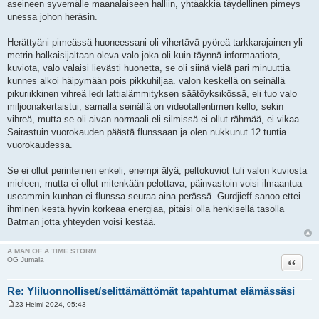
aseineen syvemälle maanalaiseen halliin, yhtääkkiä täydellinen pimeys
unessa johon heräsin.
Herättyäni pimeässä huoneessani oli vihertävä pyöreä tarkkarajainen yli
metrin halkaisijaltaan oleva valo joka oli kuin täynnä informaatiota,
kuviota, valo valaisi lievästi huonetta, se oli siinä vielä pari minuuttia
kunnes alkoi häipymään pois pikkuhiljaa. valon keskellä on seinällä
pikuriikkinen vihreä ledi lattialämmityksen säätöyksikössä, eli tuo valo
miljoonakertaistui, samalla seinällä on videotallentimen kello, sekin
vihreä, mutta se oli aivan normaali eli silmissä ei ollut rähmää, ei vikaa.
Sairastuin vuorokauden päästä flunssaan ja olen nukkunut 12 tuntia
vuorokaudessa.
Se ei ollut perinteinen enkeli, enempi älyä, peltokuviot tuli valon kuviosta
mieleen, mutta ei ollut mitenkään pelottava, päinvastoin voisi ilmaantua
useammin kunhan ei flunssa seuraa aina perässä. Gurdjieff sanoo ettei
ihminen kestä hyvin korkeaa energiaa, pitäisi olla henkisellä tasolla
Batman jotta yhteyden voisi kestää.
A MAN OF A TIME STORM
Lainaa
OG Jumala
Re: Yliluonnolliset/selittämättömät tapahtumat elämässäsi
23 Helmi 2024, 05:43
V