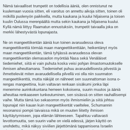
V
i
Nämä taivaalliset trumpetit on todellisia ääniä, olen onnistunut ne
e
kuulemaan vuosia sitten, eli varoitus on annettu aikoja sitten, toinen oli
s
t
mökillä puolenyön paikkeilla, mutta kaukana ja kuului hiljaisena ja toisen
i
kuulin Oulussa merenpäältä mutta sekin kaukana ja hiljaisena kuului.
Kyllä nämä liittyy Raamatun ennustuksiin, trumpetit taivaalla joka on
merkki lähestyvästä lopunajasta.
Ne on mangeettikentän ääniä kun toinen avaruudessa oleva
mangeettikenttä törmää maan mangeettikenttään, heikentänyt myös
maan mangeettikentän, tämä tyhjässä avaruudessa olevan
mangeettikentän olemasaolon myöntää Nasa sekä Venäläiset
tiedemiehet, siitä ei vain puhuta koska veisi pohjan ilmastomuutokselle
ihmisen aiheuttamana. Tiedemiehet puhuu avaruudellisesta pilvestä ja
ihmettelevät miten avaruudellisella pilvellä voi olla niin suunnaton
mangeettikenttä, mutta näkijät on nähneet sen suunnattoman isona o-
rengas mangeettina, kuin valtavan renkaan sisäkumi jonka läpi
menemme aurinkokuntana herneen kokoisena, suurin muutos ja ääniä
aiheuttaa renkaaseen tunkeutuminen, sen sisässä on sitten rauhallisempi
vaihe. Mutta tämä luo sekasorron myös ihmismieliin ja siitä johtuu
lopunajat niin kauan kuin mangeettikentät vaeltelee, Schumannin
resonanssi pompii taivaissa mikä on muuten liitetty ihmisen
käyttäytymiseen, jopa elämän lähteeseen. Tapahtuu valtavasti
levottomuutta, sen suurin vaihe on vielä edessä, järjen käyttö on
unohdettu, mikä näkyy siviilien järjettömänä tappamisena Israelin