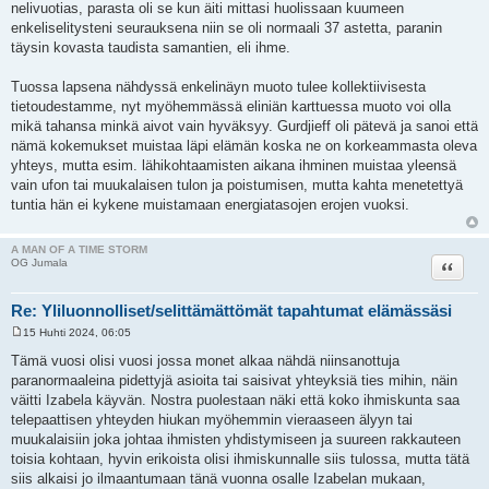
nelivuotias, parasta oli se kun äiti mittasi huolissaan kuumeen
enkeliselitysteni seurauksena niin se oli normaali 37 astetta, paranin
täysin kovasta taudista samantien, eli ihme.
Tuossa lapsena nähdyssä enkelinäyn muoto tulee kollektiivisesta
tietoudestamme, nyt myöhemmässä eliniän karttuessa muoto voi olla
mikä tahansa minkä aivot vain hyväksyy. Gurdjieff oli pätevä ja sanoi että
nämä kokemukset muistaa läpi elämän koska ne on korkeammasta oleva
yhteys, mutta esim. lähikohtaamisten aikana ihminen muistaa yleensä
vain ufon tai muukalaisen tulon ja poistumisen, mutta kahta menetettyä
tuntia hän ei kykene muistamaan energiatasojen erojen vuoksi.
A MAN OF A TIME STORM
Lainaa
OG Jumala
Re: Yliluonnolliset/selittämättömät tapahtumat elämässäsi
15 Huhti 2024, 06:05
V
i
Tämä vuosi olisi vuosi jossa monet alkaa nähdä niinsanottuja
e
paranormaaleina pidettyjä asioita tai saisivat yhteyksiä ties mihin, näin
s
t
väitti Izabela käyvän. Nostra puolestaan näki että koko ihmiskunta saa
i
telepaattisen yhteyden hiukan myöhemmin vieraaseen älyyn tai
muukalaisiin joka johtaa ihmisten yhdistymiseen ja suureen rakkauteen
toisia kohtaan, hyvin erikoista olisi ihmiskunnalle siis tulossa, mutta tätä
siis alkaisi jo ilmaantumaan tänä vuonna osalle Izabelan mukaan,