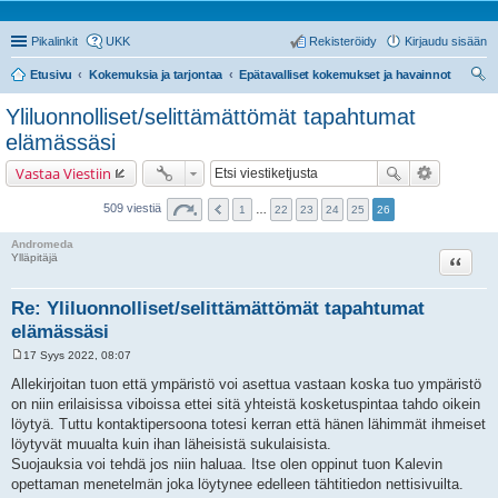
Pikalinkit
UKK
Rekisteröidy
Kirjaudu sisään
Etusivu
Kokemuksia ja tarjontaa
Epätavalliset kokemukset ja havainnot
tsi
Yliluonnolliset/selittämättömät tapahtumat
elämässäsi
Vastaa Viestiin
509 viestiä
1
…
22
23
24
25
26
Andromeda
Lainaa
Ylläpitäjä
Re: Yliluonnolliset/selittämättömät tapahtumat
elämässäsi
17 Syys 2022, 08:07
V
i
Allekirjoitan tuon että ympäristö voi asettua vastaan koska tuo ympäristö
e
on niin erilaisissa viboissa ettei sitä yhteistä kosketuspintaa tahdo oikein
s
t
löytyä. Tuttu kontaktipersoona totesi kerran että hänen lähimmät ihmeiset
i
löytyvät muualta kuin ihan läheisistä sukulaisista.
Suojauksia voi tehdä jos niin haluaa. Itse olen oppinut tuon Kalevin
opettaman menetelmän joka löytynee edelleen tähtitiedon nettisivuilta.