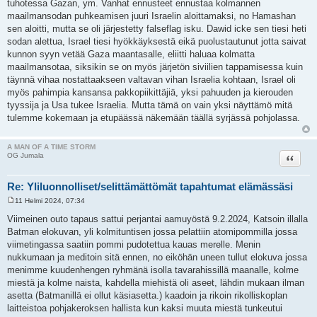
tuhotessa Gazan, ym. Vanhat ennusteet ennustaa kolmannen
maailmansodan puhkeamisen juuri Israelin aloittamaksi, no Hamashan
sen aloitti, mutta se oli järjestetty falseflag isku. Dawid icke sen tiesi heti
sodan alettua, Israel tiesi hyökkäyksestä eikä puolustautunut jotta saivat
kunnon syyn vetää Gaza maantasalle, eliitti haluaa kolmatta
maailmansotaa, siksikin se on myös järjetön siviilien tappamisessa kuin
täynnä vihaa nostattaakseen valtavan vihan Israelia kohtaan, Israel oli
myös pahimpia kansansa pakkopiikittäjiä, yksi pahuuden ja kierouden
tyyssija ja Usa tukee Israelia. Mutta tämä on vain yksi näyttämö mitä
tulemme kokemaan ja etupäässä näkemään täällä syrjässä pohjolassa.
A MAN OF A TIME STORM
Lainaa
OG Jumala
Re: Yliluonnolliset/selittämättömät tapahtumat elämässäsi
11 Helmi 2024, 07:34
V
i
Viimeinen outo tapaus sattui perjantai aamuyöstä 9.2.2024, Katsoin illalla
e
Batman elokuvan, yli kolmituntisen jossa pelattiin atomipommilla jossa
s
t
viimetingassa saatiin pommi pudotettua kauas merelle. Menin
i
nukkumaan ja meditoin sitä ennen, no eiköhän uneen tullut elokuva jossa
menimme kuudenhengen ryhmänä isolla tavarahissillä maanalle, kolme
miestä ja kolme naista, kahdella miehistä oli aseet, lähdin mukaan ilman
asetta (Batmanillä ei ollut käsiasetta.) kaadoin ja rikoin rikolliskoplan
laitteistoa pohjakeroksen hallista kun kaksi muuta miestä tunkeutui