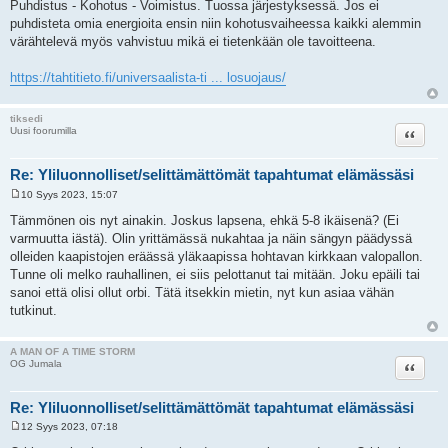
Puhdistus - Kohotus - Voimistus. Tuossa järjestyksessä. Jos ei
puhdisteta omia energioita ensin niin kohotusvaiheessa kaikki alemmin
värähtelevä myös vahvistuu mikä ei tietenkään ole tavoitteena.
https://tahtitieto.fi/universaalista-ti ... losuojaus/
tiksedi
Lainaa
Uusi foorumilla
Re: Yliluonnolliset/selittämättömät tapahtumat elämässäsi
10 Syys 2023, 15:07
V
i
Tämmönen ois nyt ainakin. Joskus lapsena, ehkä 5-8 ikäisenä? (Ei
e
varmuutta iästä). Olin yrittämässä nukahtaa ja näin sängyn päädyssä
s
t
olleiden kaapistojen eräässä yläkaapissa hohtavan kirkkaan valopallon.
i
Tunne oli melko rauhallinen, ei siis pelottanut tai mitään. Joku epäili tai
sanoi että olisi ollut orbi. Tätä itsekkin mietin, nyt kun asiaa vähän
tutkinut.
A MAN OF A TIME STORM
Lainaa
OG Jumala
Re: Yliluonnolliset/selittämättömät tapahtumat elämässäsi
12 Syys 2023, 07:18
V
i