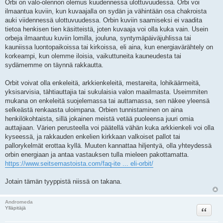
Orbi on valo-olennon olemus kuudennessa ulottuvuudessa. Orbi voi
e
ilmaantua kuviin, kun kuvaajalla on sydän ja vähintään osa chakroista
s
t
auki viidennessä ulottuvuudessa. Orbin kuviin saamiseksi ei vaadita
i
tietoa henkisen tien käsitteistä, joten kuvaaja voi olla kuka vain. Usein
orbeja ilmaantuu kuviin lomilla, jouluna, syntymäpäiväjuhlissa tai
kauniissa luontopaikoissa tai kirkoissa, eli aina, kun energiavärähtely on
korkeampi, kun olemme iloisia, vaikuttuneita kauneudesta tai
sydämemme on täynnä rakkautta.
Orbit voivat olla enkeleitä, arkkienkeleitä, mestareita, lohikäärmeitä,
yksisarvisia, tähtiauttajia tai sukulaisia valon maailmasta. Useimmiten
mukana on enkeleitä suojelemassa tai auttamassa, sen näkee yleensä
selkeästä renkaasta uloimpana. Orbien tunnistaminen on aina
henkilökohtaista, sillä jokainen meistä vetää puoleensa juuri omia
auttajiaan. Värien perusteella voi päätellä vähän kuka arkkienkeli voi olla
kyseessä, ja rakkauden enkelien kirkkaan valkoiset pallot tai
pallorykelmät erottaa kyllä. Muuten kannattaa hiljentyä, olla yhteydessä
orbin energiaan ja antaa vastauksen tulla mieleen pakottamatta.
https://www.seitsemastoista.com/faq-ite ... eli-orbit/
Jotain tämän tyyppistä niissä on takana.
Andromeda
Lainaa
Ylläpitäjä