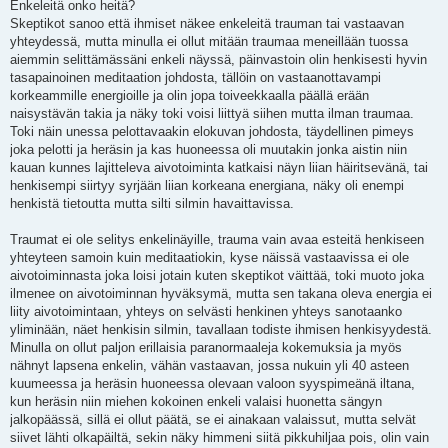
i
Enkeleitä onko heitä?
e
Skeptikot sanoo että ihmiset näkee enkeleitä trauman tai vastaavan
s
t
yhteydessä, mutta minulla ei ollut mitään traumaa meneillään tuossa
i
aiemmin selittämässäni enkeli näyssä, päinvastoin olin henkisesti hyvin
tasapainoinen meditaation johdosta, tällöin on vastaanottavampi
korkeammille energioille ja olin jopa toiveekkaalla päällä erään
naisystävän takia ja näky toki voisi liittyä siihen mutta ilman traumaa.
Toki näin unessa pelottavaakin elokuvan johdosta, täydellinen pimeys
joka pelotti ja heräsin ja kas huoneessa oli muutakin jonka aistin niin
kauan kunnes lajitteleva aivotoiminta katkaisi näyn liian häiritsevänä, tai
henkisempi siirtyy syrjään liian korkeana energiana, näky oli enempi
henkistä tietoutta mutta silti silmin havaittavissa.
Traumat ei ole selitys enkelinäyille, trauma vain avaa esteitä henkiseen
yhteyteen samoin kuin meditaatiokin, kyse näissä vastaavissa ei ole
aivotoiminnasta joka loisi jotain kuten skeptikot väittää, toki muoto joka
ilmenee on aivotoiminnan hyväksymä, mutta sen takana oleva energia ei
liity aivotoimintaan, yhteys on selvästi henkinen yhteys sanotaanko
yliminään, näet henkisin silmin, tavallaan todiste ihmisen henkisyydestä.
Minulla on ollut paljon erillaisia paranormaaleja kokemuksia ja myös
nähnyt lapsena enkelin, vähän vastaavan, jossa nukuin yli 40 asteen
kuumeessa ja heräsin huoneessa olevaan valoon syyspimeänä iltana,
kun heräsin niin miehen kokoinen enkeli valaisi huonetta sängyn
jalkopäässä, sillä ei ollut päätä, se ei ainakaan valaissut, mutta selvät
siivet lähti olkapäiltä, sekin näky himmeni siitä pikkuhiljaa pois, olin vain