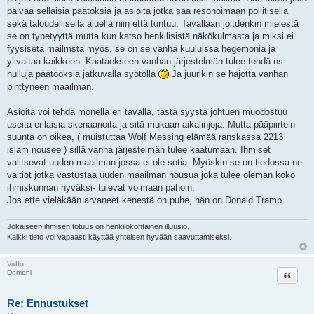
päivää sellaisia päätöksiä ja asioita jotka saa resonoimaan poliitisella
sekä taloudellisella aluella niin että tuntuu. Tavallaan joitdenkin mielestä
se on typetyyttä mutta kun katso henkilisistä näkökulmasta ja miksi ei
fyysisetä mailmsta myös, se on se vanha kuuluissa hegemonia ja
ylivaltaa kaikkeen. Kaataekseen vanhan järjestelmän tulee tehdä ns.
hulluja päätööksiä jatkuvalla syötöllä
Ja juurikin se hajotta vanhan
pinttyneen maailman.
Asioita voi tehdä monella eri tavalla, tästä syystä johtuen muodostuu
useita erilaisia skenaarioita ja sitä mukaan aikalinjoja. Mutta pääpiirtein
suunta on oikea, ( muistuttaa Wolf Messing elämää ranskassa 2213
islam nousee ) sillä vanha järjestelmän tulee kaatumaan. Ihmiset
valitsevat uuden maailman jossa ei ole sotia. Myöskin se on tiedossa ne
valtiot jotka vastustaa uuden maailman nousua joka tulee oleman koko
ihmiskunnan hyväksi- tulevat voimaan pahoin.
Jos ette vieläkään arvaneet kenestä on puhe, hän on Donald Tramp
Jokaiseen ihmisen totuus on henkilökohtainen illuusio.
Kaikki tieto voi vapaasti käyttää yhteisen hyvään saavuttamiseksi.
Vallu
Lainaa
Demoni
Re: Ennustukset