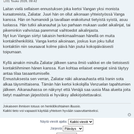
01 Touko 2026, 09:42
V
i
Laitan vielä sellaisen ennustuksen joka kertoi Vangan yksi monista
e
kuraatoreista, Zaliatar. Juuri hän on ollut aikonaan yhteistyössä Vanga
s
t
kanssa. Hän on humanoidi ja tavallaan erakoitunut tietyistä syistä, asuu
i
luolassa. Hän tutkii aikanauhat ja luo parhaan mukaan uudet aikalinjat, tai
pikeminkin vahvistaa paremmat vaihtoedot aikalinjasta.
Nyt kun Vangan siirtyi takaisin henkimaailmaan hänellä on muita
kontaktihenkilöitä. Vanga kertoi aikoinaan, joskus kun joku tullut
kontaktiin niin seuraavat kolme päivä hän joutui kokopäiväisesti
toipumaan.
Kyllä ainakin minulla Zaliatar jälkeen sama ilmiö vaikkei en ole tietoisesti
kontaktiihminen hänen kanssa. Kun kohtaa erilaiset energiat siinä täytyy
antaa tilaa tasaantumiselle.
Ennustuksesta sen verran, Zaliatar näki aikanauhasta että Iranin sota
alkaa täysmittaisena. Tämän hän kertoi kokolqilla Venzuelan tapahtumien
jälkeen. Aikanauhassa on näkynyt että Venäjä saa uusia Maa alueita joita
tietyt maailman järjestöstä ei hyväksy allekirjoitettavaksi.
Jokaiseen ihmisen totuus on henkilökohtainen illuusio.
Kaikki tieto voi vapaasti käyttää yhteisen hyvään saavuttamiseksi.
Näytä viestit ajalta:
Järjestä