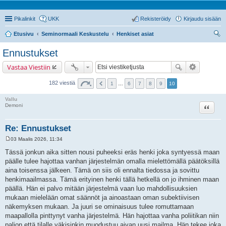
Pikalinkit
UKK
Rekisteröidy
Kirjaudu sisään
Etusivu
Seminormaali Keskustelu
Henkiset asiat
tsi
Ennustukset
Vastaa Viestiin
182 viestiä
1
…
6
7
8
9
10
Vallu
Lainaa
Demoni
Re: Ennustukset
03 Maalis 2026, 11:34
V
i
Tässä jonkun aika sitten nousi puheeksi eräs henki joka syntyessä maan
e
päälle tulee hajottaa vanhan järjestelmän omalla mielettömällä päätöksillä
s
t
aina toisenssa jälkeen. Tämä on siis oli ennalta tiedossa ja sovittu
i
henkimaailmassa. Tämä erityinen henki tällä hetkellä on jo ihminen maan
päällä. Hän ei palvo mitään järjestelmä vaan luo mahdollisuuksien
mukaan mielelään omat säännöt ja ainoastaan oman subektiivisen
näkemyksen mukaan. Ja juuri se ominaisuus tulee romuttamaan
maapallolla pinttynyt vanha järjestelmä. Hän hajottaa vanha poliitikan niin
paljon että tilalle väkisinkin muodustuu aivan uusi mailma. Hän tekee joka