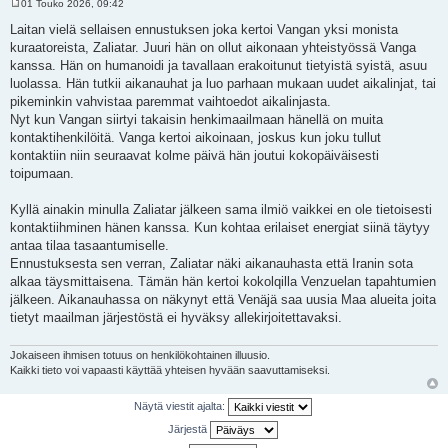
01 Touko 2026, 09:42
V
i
Laitan vielä sellaisen ennustuksen joka kertoi Vangan yksi monista
e
kuraatoreista, Zaliatar. Juuri hän on ollut aikonaan yhteistyössä Vanga
s
t
kanssa. Hän on humanoidi ja tavallaan erakoitunut tietyistä syistä, asuu
i
luolassa. Hän tutkii aikanauhat ja luo parhaan mukaan uudet aikalinjat, tai
pikeminkin vahvistaa paremmat vaihtoedot aikalinjasta.
Nyt kun Vangan siirtyi takaisin henkimaailmaan hänellä on muita
kontaktihenkilöitä. Vanga kertoi aikoinaan, joskus kun joku tullut
kontaktiin niin seuraavat kolme päivä hän joutui kokopäiväisesti
toipumaan.
Kyllä ainakin minulla Zaliatar jälkeen sama ilmiö vaikkei en ole tietoisesti
kontaktiihminen hänen kanssa. Kun kohtaa erilaiset energiat siinä täytyy
antaa tilaa tasaantumiselle.
Ennustuksesta sen verran, Zaliatar näki aikanauhasta että Iranin sota
alkaa täysmittaisena. Tämän hän kertoi kokolqilla Venzuelan tapahtumien
jälkeen. Aikanauhassa on näkynyt että Venäjä saa uusia Maa alueita joita
tietyt maailman järjestöstä ei hyväksy allekirjoitettavaksi.
Jokaiseen ihmisen totuus on henkilökohtainen illuusio.
Kaikki tieto voi vapaasti käyttää yhteisen hyvään saavuttamiseksi.
Näytä viestit ajalta:
Järjestä