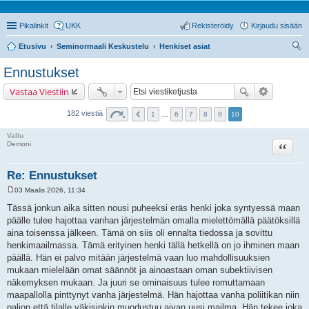
Pikalinkit
UKK
Rekisteröidy
Kirjaudu sisään
Etusivu
Seminormaali Keskustelu
Henkiset asiat
tsi
Ennustukset
Vastaa Viestiin
182 viestiä
1
…
6
7
8
9
10
Vallu
Lainaa
Demoni
Re: Ennustukset
03 Maalis 2026, 11:34
V
i
Tässä jonkun aika sitten nousi puheeksi eräs henki joka syntyessä maan
e
päälle tulee hajottaa vanhan järjestelmän omalla mielettömällä päätöksillä
s
t
aina toisenssa jälkeen. Tämä on siis oli ennalta tiedossa ja sovittu
i
henkimaailmassa. Tämä erityinen henki tällä hetkellä on jo ihminen maan
päällä. Hän ei palvo mitään järjestelmä vaan luo mahdollisuuksien
mukaan mielelään omat säännöt ja ainoastaan oman subektiivisen
näkemyksen mukaan. Ja juuri se ominaisuus tulee romuttamaan
maapallolla pinttynyt vanha järjestelmä. Hän hajottaa vanha poliitikan niin
paljon että tilalle väkisinkin muodustuu aivan uusi mailma. Hän tekee joka