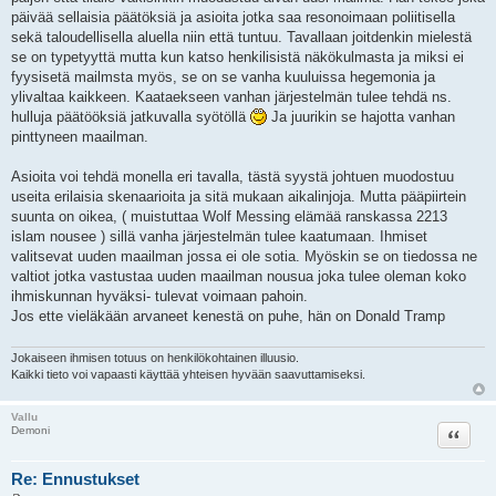
päivää sellaisia päätöksiä ja asioita jotka saa resonoimaan poliitisella
sekä taloudellisella aluella niin että tuntuu. Tavallaan joitdenkin mielestä
se on typetyyttä mutta kun katso henkilisistä näkökulmasta ja miksi ei
fyysisetä mailmsta myös, se on se vanha kuuluissa hegemonia ja
ylivaltaa kaikkeen. Kaataekseen vanhan järjestelmän tulee tehdä ns.
hulluja päätööksiä jatkuvalla syötöllä
Ja juurikin se hajotta vanhan
pinttyneen maailman.
Asioita voi tehdä monella eri tavalla, tästä syystä johtuen muodostuu
useita erilaisia skenaarioita ja sitä mukaan aikalinjoja. Mutta pääpiirtein
suunta on oikea, ( muistuttaa Wolf Messing elämää ranskassa 2213
islam nousee ) sillä vanha järjestelmän tulee kaatumaan. Ihmiset
valitsevat uuden maailman jossa ei ole sotia. Myöskin se on tiedossa ne
valtiot jotka vastustaa uuden maailman nousua joka tulee oleman koko
ihmiskunnan hyväksi- tulevat voimaan pahoin.
Jos ette vieläkään arvaneet kenestä on puhe, hän on Donald Tramp
Jokaiseen ihmisen totuus on henkilökohtainen illuusio.
Kaikki tieto voi vapaasti käyttää yhteisen hyvään saavuttamiseksi.
Vallu
Lainaa
Demoni
Re: Ennustukset