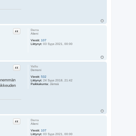
Lainaa
Darra
Alieni
Viestit:
107
Liittynyt:
03 Syys 2021, 00:00
Lainaa
Vallu
Demoni
Viestit:
532
ä enemmän
Liittynyt:
24 Syys 2018, 21:42
Paikkakunta:
Jämsä
aikkeuden
Lainaa
Darra
Alieni
Viestit:
107
Liittynyt:
03 Syys 2021, 00:00