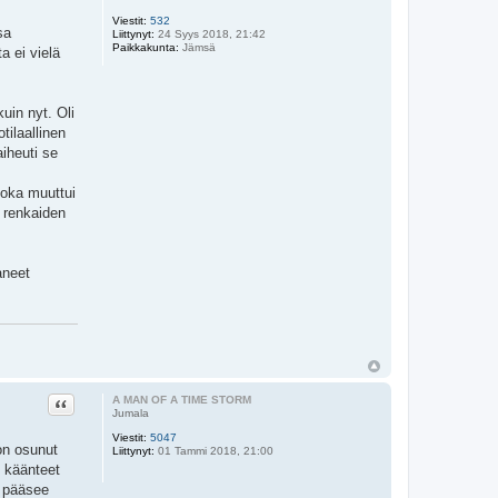
Viestit:
532
sa
Liittynyt:
24 Syys 2018, 21:42
Paikkakunta:
Jämsä
a ei vielä
uin nyt. Oli
tilaallinen
aiheuti se
 joka muuttui
 renkaiden
aneet
Lainaa
A MAN OF A TIME STORM
Jumala
Viestit:
5047
on osunut
Liittynyt:
01 Tammi 2018, 21:00
, käänteet
a pääsee