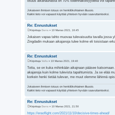
osuus aikanauhasta on 70% todennäköisyydellä voi tapaht
Jokaiseen ihmisen totuus on henkilökohtainen illuusio.
Kaikki tieto voi vapaasti käyttää yhteisen hyvään saavuttamiseksi.
Re: Ennustukset
Kirjoittaja
Darra
»
10 Marras 2021, 16:45
V
i
Jokaisen vapaa tahto muovaa tulevaisuutta tavalla jossa yh
e
Zingdadin mukaan aikajanoja tulee kolme eli toisistaan er
s
t
i
Re: Ennustukset
Kirjoittaja
Vallu
»
10 Marras 2021, 19:40
V
i
Totta, se on kuka mihinkään aikajnaan pääsee katsomaan.
e
akajanoja kuin kolme tulevista tapahtumista. Ja se elää 
s
t
korkein henki tietää tulevan, me muut olemme lähinnä opisk
i
Jokaiseen ihmisen totuus on henkilökohtainen illuusio.
Kaikki tieto voi vapaasti käyttää yhteisen hyvään saavuttamiseksi.
Re: Ennustukset
Kirjoittaja
Darra
»
10 Marras 2021, 21:50
V
i
https://eraoflight.com/2021/11/10/decisive-times-ahead/
e