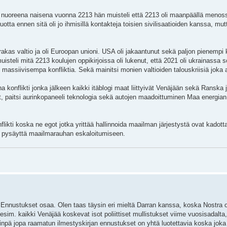
 nuoreena naisena vuonna 2213 hän muisteli että 2213 oli maanpäällä menos
otta ennen sitä oli jo ihmisillä kontakteja toisien sivilisaatioiden kanssa, mutt
as valtio ja oli Euroopan unioni. USA oli jakaantunut sekä paljon pienempi k
teli mitä 2213 koulujen oppikirjoissa oli lukenut, että 2021 oli ukrainassa so
ain massiivisempa konfliktia. Sekä mainitsi monien valtioiden talouskriisiä joka 
ina konflikti jonka jälkeen kaikki itäblogi maat liittyivät Venäjään sekä Ranska
t, paitsi aurinkopaneeli teknologia sekä autojen maadoittuminen Maa energian
flikti koska ne egot jotka yrittää hallinnoida maailman järjestystä ovat kadott
voi pysäyttä maailmarauhan eskaloitumiseen.
nnustukset osaa. Olen taas täysin eri mieltä Darran kanssa, koska Nostra 
m. kaikki Venäjää koskevat isot poliittiset mullistukset viime vuosisadalta
npä jopa raamatun ilmestyskirjan ennustukset on yhtä luotettavia koska jok