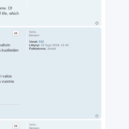
come. Of
 life, which
Lainaa
Vallu
Demoni
Viestit:
532
 vahvin
Liittynyt:
24 Syys 2018, 21:42
Paikkakunta:
Jämsä
a kuolleiden
n valoa
ä vuonna
Lainaa
Vallu
Demoni