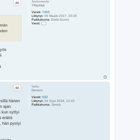
Lainaa
Andromeda
Ylläpitäjä
Viestit:
7465
Liittynyt:
06 Maalis 2017, 20:26
Paikkakunta:
Etelä-Suomi
Viesti:
emmän
V
euden
i
e
s
t
i
myös
A
n
i
d
r
o
ä
m
e
d
a
Lainaa
Vallu
Demoni
Viestit:
532
 sillä hänen
Liittynyt:
24 Syys 2018, 21:42
Paikkakunta:
Jämsä
n ajan.
 kun syttyi
 eräitä
, hän pystyi