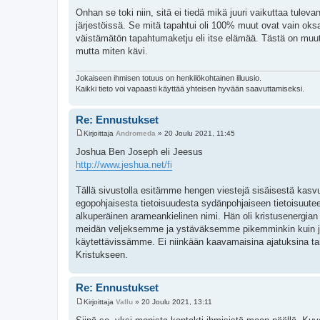
Onhan se toki niin, sitä ei tiedä mikä juuri vaikuttaa tuleva
järjestöissä. Se mitä tapahtui oli 100% muut ovat vain ok
väistämätön tapahtumaketju eli itse elämää. Tästä on muute
mutta miten kävi.
Jokaiseen ihmisen totuus on henkilökohtainen illuusio.
Kaikki tieto voi vapaasti käyttää yhteisen hyvään saavuttamiseksi.
Re: Ennustukset
Kirjoittaja
Andromeda
»
20 Joulu 2021, 11:45
V
i
Joshua Ben Joseph eli Jeesus
e
http://www.jeshua.net/fi
s
t
i
Tällä sivustolla esitämme hengen viestejä sisäisestä kasvu
egopohjaisesta tietoisuudesta sydänpohjaiseen tietoisuut
alkuperäinen arameankielinen nimi. Hän oli kristusenergia
meidän veljeksemme ja ystäväksemme pikemminkin kuin jum
käytettävissämme. Ei niinkään kaavamaisina ajatuksina ta
Kristukseen.
Re: Ennustukset
Kirjoittaja
Vallu
»
20 Joulu 2021, 13:11
V
i