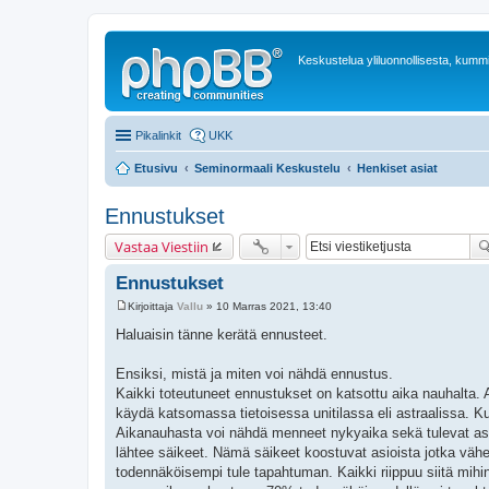
Keskustelua yliluonnollisesta, kummit
Pikalinkit
UKK
Etusivu
Seminormaali Keskustelu
Henkiset asiat
Ennustukset
Vastaa Viestiin
Ennustukset
Kirjoittaja
Vallu
»
10 Marras 2021, 13:40
V
i
Haluaisin tänne kerätä ennusteet.
e
s
t
Ensiksi, mistä ja miten voi nähdä ennustus.
i
Kaikki toteutuneet ennustukset on katsottu aika nauhalta.
käydä katsomassa tietoisessa unitilassa eli astraalissa. K
Aikanauhasta voi nähdä menneet nykyaika sekä tulevat asia
lähtee säikeet. Nämä säikeet koostuvat asioista jotka v
todennäköisempi tule tapahtuman. Kaikki riippuu siitä mih