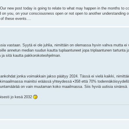
. Our new post today is going to relate to what may happen in the months to 
 on you, on your consciousness open or not open to another understanding of
 of these events....
assia vastaan. Syytä ei ole juhlia, nimittäin on olemassa hyvin vahva mutta ei
ille annetun median ruudun kautta tuplaantuneet jopa triplaantunen tartunta j
 ja sitä kautta pakkorokoteohjelman.
jankohdat jonka voimakkain jakso päätyy 2024. Tässä ei vielä kaikki, nimittäi
henkimaailmassa mainitsi eräässä yhteydessä •358 että 70% todennäköisyydell
tuntamäärää on vain muutaman koko maailmassa. Siis hyviä uutisia sinänsä.
isesti jo kesä 2032