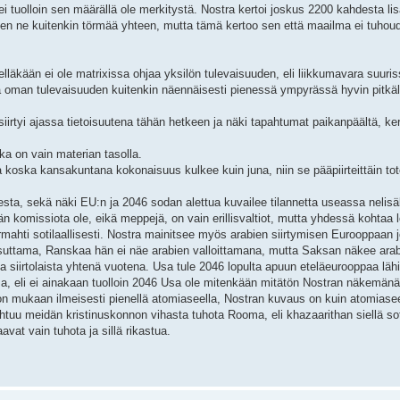
a ei tuolloin sen määrällä ole merkitystä. Nostra kertoi joskus 2200 kahdesta li
äkseen ne kuitenkin törmää yhteen, mutta tämä kertoo sen että maailma ei tuhou
elläkään ei ole matrixissa ohjaa yksilön tulevaisuuden, eli liikkumavara suuri
ta oman tulevaisuuden kuitenkin näennäisesti pienessä ympyrässä hyvin pitkäl
iirtyi ajassa tietoisuutena tähän hetkeen ja näki tapahtumat paikanpäältä, ker
ika on vain materian tasolla.
koska kansakuntana kokonaisuus kulkee kuin juna, niin se pääpiirteittäin tot
esta, sekä näki EU:n ja 2046 sodan alettua kuvailee tilannetta useassa nelis
n komissiota ole, eikä meppejä, on vain erillisvaltiot, mutta yhdessä kohtaa 
hti sotilaallisesti. Nostra mainitsee myös arabien siirtymisen Eurooppaan jo
suttama, Ranskaa hän ei näe arabien valloittamana, mutta Saksan näkee arab
a siirtolaista yhtenä vuotena. Usa tule 2046 lopulta apuun eteläeurooppaa läh
 eli ei ainakaan tuolloin 2046 Usa ole mitenkään mitätön Nostran näkemänä
tuon mukaan ilmeisesti pienellä atomiaseella, Nostran kuvaus on kuin atomiaseen
uu meidän kristinuskonnon vihasta tuhota Rooma, eli khazaarithan siellä sot
at vain tuhota ja sillä rikastua.