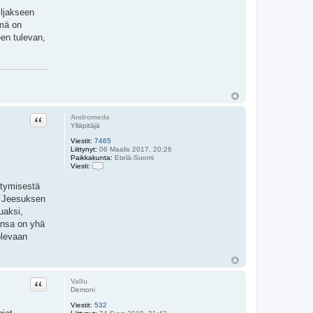
iljakseen
ämä on
een tulevan,
Lainaa
Andromeda
Ylläpitäjä
Viestit:
7465
Liittynyt:
06 Maalis 2017, 20:26
Paikkakunta:
Etelä-Suomi
Viesti:
V
i
rtymisestä
e
n Jeesuksen
s
t
uaksi,
i
ansa on yhä
A
n
olevaan
d
r
o
m
e
Lainaa
Vallu
d
Demoni
a
Viestit:
532