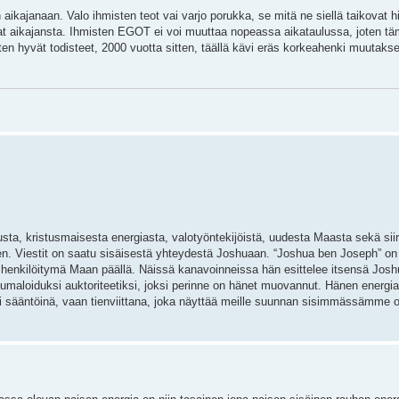
n aikajanaan. Valo ihmisten teot vai varjo porukka, se mitä ne siellä taikovat h
sat aikajansta. Ihmisten EGOT ei voi muuttaa nopeassa aikataulussa, joten t
n hyvät todisteet, 2000 vuotta sitten, täällä kävi eräs korkeahenki muutaks
sta, kristusmaisesta energiasta, valotyöntekijöistä, uudesta Maasta sekä sii
een. Viestit on saatu sisäisestä yhteydestä Joshuaan. “Joshua ben Joseph” o
n henkilöitymä Maan päällä. Näissä kanavoinneissa hän esittelee itsensä Josh
aloiduksi auktoriteetiksi, joksi perinne on hänet muovannut. Hänen energi
i sääntöinä, vaan tienviittana, joka näyttää meille suunnan sisimmässämme 