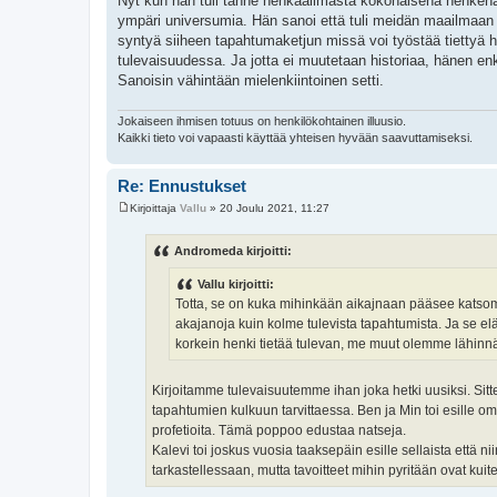
Nyt kun hän tuli tänne henkaailmasta kokonaisena henkenä 
ympäri universumia. Hän sanoi että tuli meidän maailmaan
syntyä siiheen tapahtumaketjun missä voi työstää tiettyä h
tulevaisuudessa. Ja jotta ei muutetaan historiaa, hänen en
Sanoisin vähintään mielenkiintoinen setti.
Jokaiseen ihmisen totuus on henkilökohtainen illuusio.
Kaikki tieto voi vapaasti käyttää yhteisen hyvään saavuttamiseksi.
Re: Ennustukset
Kirjoittaja
Vallu
»
20 Joulu 2021, 11:27
V
i
e
Andromeda kirjoitti:
s
t
Vallu kirjoitti:
i
Totta, se on kuka mihinkään aikajnaan pääsee katso
akajanoja kuin kolme tulevista tapahtumista. Ja se 
korkein henki tietää tulevan, me muut olemme lähinnä 
Kirjoitamme tulevaisuutemme ihan joka hetki uusiksi. Si
tapahtumien kulkuun tarvittaessa. Ben ja Min toi esille 
profetioita. Tämä poppoo edustaa natseja.
Kalevi toi joskus vuosia taaksepäin esille sellaista että ni
tarkastellessaan, mutta tavoitteet mihin pyritään ovat kuite