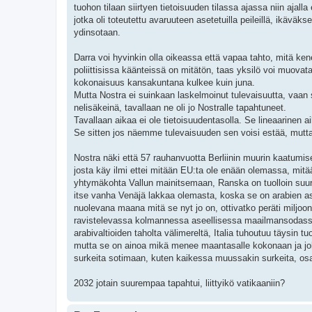
tuohon tilaan siirtyen tietoisuuden tilassa ajassa niin ajall
jotka oli toteutettu avaruuteen asetetuilla peileillä, ikäv
ydinsotaan.
Darra voi hyvinkin olla oikeassa että vapaa tahto, mitä ken
poliittisissa käänteissä on mitätön, taas yksilö voi muova
kokonaisuus kansakuntana kulkee kuin juna.
Mutta Nostra ei suinkaan laskelmoinut tulevaisuutta, vaan s
nelisäkeinä, tavallaan ne oli jo Nostralle tapahtuneet.
Tavallaan aikaa ei ole tietoisuudentasolla. Se lineaarinen a
Se sitten jos näemme tulevaisuuden sen voisi estää, mutta 
Nostra näki että 57 rauhanvuotta Berliinin muurin kaatumis
josta käy ilmi ettei mitään EU:ta ole enään olemassa, mitää
yhtymäkohta Vallun mainitsemaan, Ranska on tuolloin suurma
itse vanha Venäjä lakkaa olemasta, koska se on arabien a
nuolevana maana mitä se nyt jo on, ottivatko peräti miljoon
ravistelevassa kolmannessa aseellisessa maailmansodassa,
arabivaltioiden taholta välimereltä, Italia tuhoutuu täysin 
mutta se on ainoa mikä menee maantasalle kokonaan ja joht
surkeita sotimaan, kuten kaikessa muussakin surkeita, osaav
2032 jotain suurempaa tapahtui, liittyikö vatikaaniin?