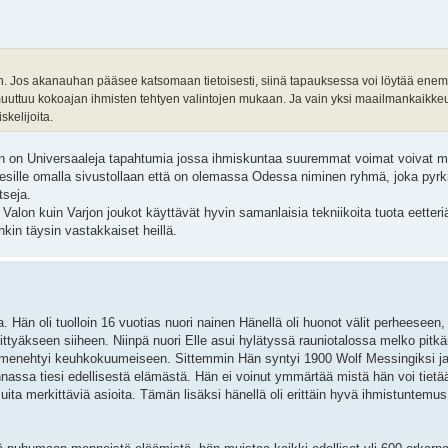
. Jos akanauhan pääsee katsomaan tietoisesti, siinä tapauksessa voi löytää en
 muuttuu kokoajan ihmisten tehtyen valintojen mukaan. Ja vain yksi maailmankaikk
kelijoita.
ten on Universaaleja tapahtumia jossa ihmiskuntaa suuremmat voimat voivat 
 esille omalla sivustollaan että on olemassa Odessa niminen ryhmä, joka pyrki
tseja.
n Valon kuin Varjon joukot käyttävät hyvin samanlaisia tekniikoita tuota eetteri
nkin täysin vastakkaiset heillä.
 Hän oli tuolloin 16 vuotias nuori nainen Hänellä oli huonot välit perheeseen,
 liittyäkseen siiheen. Niinpä nuori Elle asui hylätyssä rauniotalossa melko pitkä
lta menehtyi keuhkokuumeiseen. Sittemmin Hän syntyi 1900 Wolf Messingiksi ja
nnassa tiesi edellisestä elämästä. Hän ei voinut ymmärtää mistä hän voi tietää
uita merkittäviä asioita. Tämän lisäksi hänellä oli erittäin hyvä ihmistuntemus