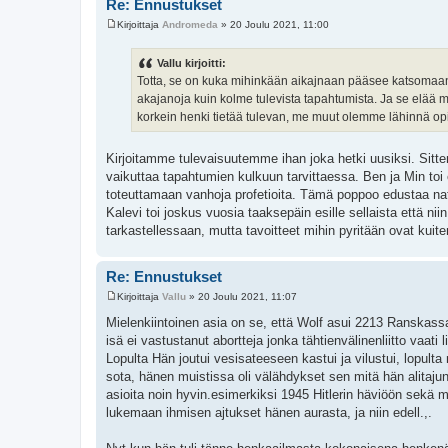
Re: Ennustukset
Kirjoittaja
Andromeda
»
20 Joulu 2021, 11:00
V
i
e
Vallu kirjoitti:
s
Totta, se on kuka mihinkään aikajnaan pääsee katsomaan
t
i
akajanoja kuin kolme tulevista tapahtumista. Ja se elää
korkein henki tietää tulevan, me muut olemme lähinnä opis
Kirjoitamme tulevaisuutemme ihan joka hetki uusiksi. Sit
vaikuttaa tapahtumien kulkuun tarvittaessa. Ben ja Min toi
toteuttamaan vanhoja profetioita. Tämä poppoo edustaa na
Kalevi toi joskus vuosia taaksepäin esille sellaista että nii
tarkastellessaan, mutta tavoitteet mihin pyritään ovat kuite
Re: Ennustukset
Kirjoittaja
Vallu
»
20 Joulu 2021, 11:07
V
i
Mielenkiintoinen asia on se, että Wolf asui 2213 Ranskassa.
e
isä ei vastustanut abortteja jonka tähtienvälinenliitto vaati
s
t
Lopulta Hän joutui vesisateeseen kastui ja vilustui, lopu
i
sota, hänen muistissa oli välähdykset sen mitä hän alitaju
asioita noin hyvin.esimerkiksi 1945 Hitlerin häviöön sekä m
lukemaan ihmisen ajtukset hänen aurasta, ja niin edell.,.