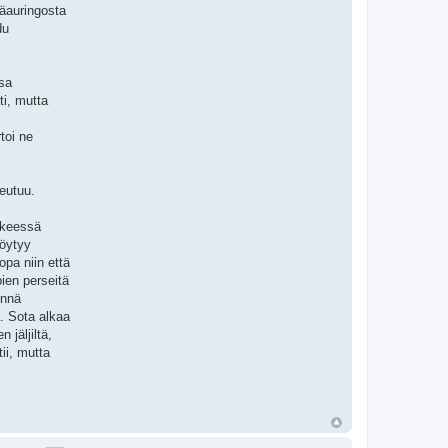
säauringosta
du
ssa
ti, mutta
toi ne
eutuu.
äkeessä
löytyy
pa niin että
ien perseitä
innä
. Sota alkaa
 jäljiltä,
ii, mutta