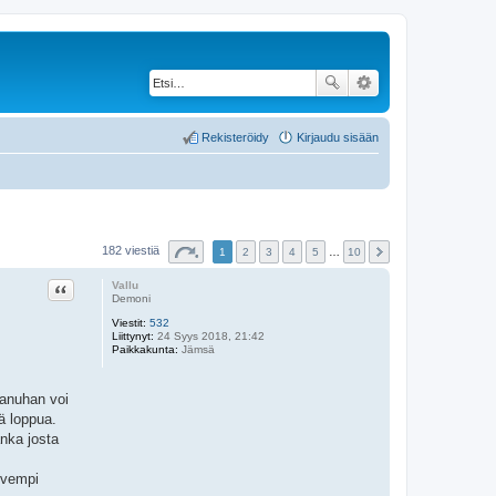
Rekisteröidy
Kirjaudu sisään
182 viestiä
1
2
3
4
5
…
10
Lainaa
Vallu
Demoni
Viestit:
532
Liittynyt:
24 Syys 2018, 21:42
Paikkakunta:
Jämsä
kanuhan voi
ä loppua.
nka josta
hvempi