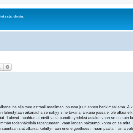
uksista, ufoista...
 Aikanauha sijaitsee astraali maailman lopussa juuri ennen henkimaailama. Ai
un lähestytään aikanauha se näkyy sinertävänä lankana jossa ei ole alkua eik
t. Tulevat tapahtumat eivät vielä punottu yhdeksi asiaksi vaan se on kuin la
ähemmän todennäköisiä tapahtumaan, vaan langan paksumpi kohta on se mitä
in suuntaan siat alkavat kehittymään enenergeettisesti maan päällä. Tämä va