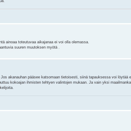
ua.
tä ainoaa toteutuvaa aikajanaa ei voi olla olemassa.
kaantuvia suuren muutoksen myötä .
 Jos akanauhan pääsee katsomaan tietoisesti, siinä tapauksessa voi löytä
muuttuu kokoajan ihmisten tehtyen valintojen mukaan. Ja vain yksi maailmank
elijoita.