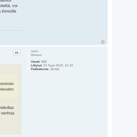
atioita
tettä, voi
 ihmisille
Lainaa
Vallu
Demoni
Viestit:
532
Liittynyt:
24 Syys 2018, 21:42
Paikkakunta:
Jämsä
 enemmän
aikkeuden
vaikuttaa
n vanhoja