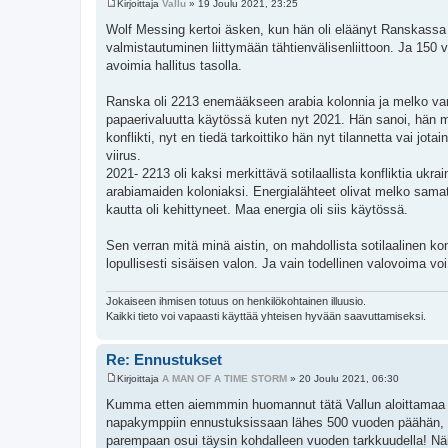
Kirjoittaja
Vallu
»
19 Joulu 2021, 23:25
V
i
Wolf Messing kertoi äsken, kun hän oli eläänyt Ranskassa
e
valmistautuminen liittymään tähtienvälisenliittoon. Ja 150 vu
s
t
avoimia hallitus tasolla.
i
Ranska oli 2213 enemääkseen arabia kolonnia ja melko varak
papaerivaluutta käytössä kuten nyt 2021. Hän sanoi, hän muis
konflikti, nyt en tiedä tarkoittiko hän nyt tilannetta vai jot
viirus.
2021- 2213 oli kaksi merkittävä sotilaallista konfliktia ukra
arabiamaiden koloniaksi. Energialähteet olivat melko sama
kautta oli kehittyneet. Maa energia oli siis käytössä.
Sen verran mitä minä aistin, on mahdollista sotilaalinen kon
lopullisesti sisäisen valon. Ja vain todellinen valovoima 
Jokaiseen ihmisen totuus on henkilökohtainen illuusio.
Kaikki tieto voi vapaasti käyttää yhteisen hyvään saavuttamiseksi.
Re: Ennustukset
Kirjoittaja
A MAN OF A TIME STORM
»
20 Joulu 2021, 06:30
V
i
Kumma etten aiemmmin huomannut tätä Vallun aloittamaa E
e
napakymppiin ennustuksissaan lähes 500 vuoden päähän, esi
s
t
parempaan osui täysin kohdalleen vuoden tarkkuudella! Näi
i