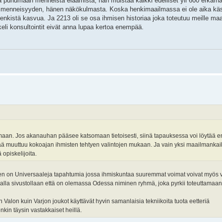
puhumaan menneistä eläämistä, hän muistaa kaikki edelliset yli 600 erkarna
 menneisyyden, hänen näkökulmasta. Koska henkimaailmassa ei ole aika käsi
enkistä kasvua. Ja 2213 oli se osa ihmisen historiaa joka toteutuu meille maa
keli konsultointit eivät anna lupaa kertoa enempää.
maan. Jos akanauhan pääsee katsomaan tietoisesti, siinä tapauksessa voi löytää
elää muuttuu kokoajan ihmisten tehtyen valintojen mukaan. Ja vain yksi maailmank
opiskelijoita.
tten on Universaaleja tapahtumia jossa ihmiskuntaa suuremmat voimat voivat myös 
omalla sivustollaan että on olemassa Odessa niminen ryhmä, joka pyrkii toteuttamaa
in Valon kuin Varjon joukot käyttävät hyvin samanlaisia tekniikoita tuota eetteriä
nkin täysin vastakkaiset heillä.