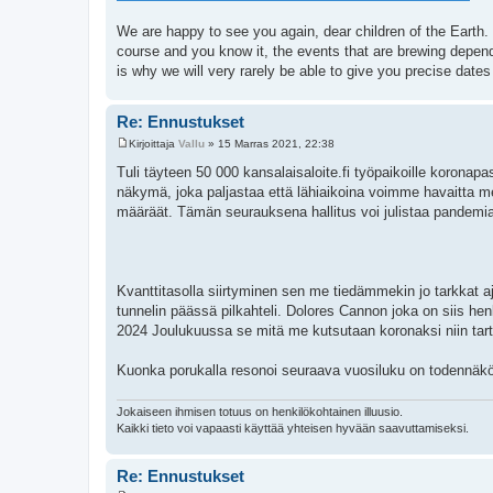
s
t
We are happy to see you again, dear children of the Earth
i
course and you know it, the events that are brewing depend
is why we will very rarely be able to give you precise dates
Re: Ennustukset
Kirjoittaja
Vallu
»
15 Marras 2021, 22:38
V
i
Tuli täyteen 50 000 kansalaisaloite.fi työpaikoille koronap
e
näkymä, joka paljastaa että lähiaikoina voimme havaitta me
s
t
määräät. Tämän seurauksena hallitus voi julistaa pandemia
i
Kvanttitasolla siirtyminen sen me tiedämmekin jo tarkkat a
tunnelin päässä pilkahteli. Dolores Cannon joka on siis 
2024 Joulukuussa se mitä me kutsutaan koronaksi niin tar
Kuonka porukalla resonoi seuraava vuosiluku on todennäkö
Jokaiseen ihmisen totuus on henkilökohtainen illuusio.
Kaikki tieto voi vapaasti käyttää yhteisen hyvään saavuttamiseksi.
Re: Ennustukset