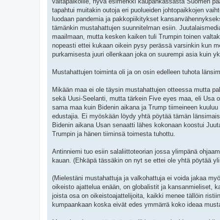
valtapaikoille, hyvä esimerkki kaupankassasta Suomen pää
tapahtui muitakin outoja eri puolueiden johtopaikkojen vaiht
luodaan pandemia ja pakkopiikitykset kansanvähennykseksi
tämänkin mustahattujen suunnitelman esiin. Juutalaismedia 
maailmaan, mutta kesken kaiken tuli Trumpin toinen valtak
nopeasti ettei kukaan oikein pysy perässä varsinkin kun me
purkamisesta juuri ollenkaan joka on suurempi asia kuin yks
Mustahattujen toiminta oli ja on osin edelleen tuhota länsi
Mikään maa ei ole täysin mustahattujen otteessa mutta pahi
sekä Uusi-Seelanti, mutta tärkein Five eyes maa, eli Usa 
sama maa kuin Bidenin aikana ja Trump tiimeineen kuuluu va
edustajia. Ei myöskään löydy yhtä pöytää tämän länsimaise
Bidenin aikana Usan senaatti lähes kokonaan koostui Juutal
Trumpin ja hänen tiiminsä toimesta tuhottu.
Antinniemi tuo esiin salaliittoteorian jossa ylimpänä ohjaam
kauan. (Ehkäpä tässäkin on nyt se ettei ole yhtä pöytää 
(Mielestäni mustahattuja ja valkohattuja ei voida jakaa my
oikeisto ajattelua enään, on globalistit ja kansanmieliset,
joista osa on oikeistoajattelijoita, kaikki menee tällöin ris
kumpaankaan koska eivät edes ymmärrä koko ideaa mustaha