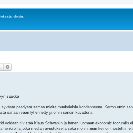
uksista, ufoista...
yyn saakka
n syvästä päädystä samaa mieltä muukalaisia kohdanneena. Kerron omin san
nasta sanaan vaan lyhennetty ja omin sanoin kuvattuna.
ki voidaan tiivistää Klaus Schwabiin ja hänen luomaan ekonomic foorumiin el
illa henkilöillä jotka median avustuksella sekä monin muin keinoin nostettiin er