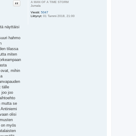
Lainaa
A MAN OF A TIME STORM
Jumala
Viestit:
5047
Liittynyt:
01 Tammi 2018, 21:00
ä näyttäisi
 suuri hahmo
n
en tilassa
utta miten
korkeampaan
vasta
 ovat, mihin
ma
ananvapauden
 tälle
 joo joo
aihtoehto
n mutta se
 Antiniemi
vaan olisi
komusten
nä on myös
utalaisten