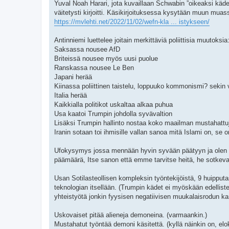
Yuval Noah Harari, jota kuvaillaan Schwabin ”oikeaksi kädek
väitetysti kirjoitti. Käsikirjoituksessa kysytään muun mua
https://mvlehti.net/2022/11/02/wefn-kla ... istykseen/
Antinniemi luettelee joitain merkittäviä poliittisia muutoksia
Saksassa nousee AfD
Briteissä nousee myös uusi puolue
Ranskassa nousee Le Ben
Japani herää
Kiinassa poliittinen taistelu, loppuuko kommonismi? sekin 
Italia herää
Kaikkialla politikot uskaltaa alkaa puhua
Usa kaatoi Trumpin johdolla syvävaltion
Lisäksi Trumpin hallinto nostaa koko maailman mustahattu
Iranin sotaan toi ihmisille vallan sanoa mitä Islami on, se
Ufokysymys jossa mennään hyvin syvään päätyyn ja olen er
päämäärä, Itse sanon että emme tarvitse heitä, he sotkevat 
Usan Sotilasteollisen kompleksin työntekijöistä, 9 huipputa
teknologian itsellään. (Trumpin kädet ei myöskään edelliste
yhteistyötä jonkin fyysisen negatiivisen muukalaisrodun ka
Uskovaiset pitää alieneja demoneina. (varmaankin.)
Mustahatut työntää demoni käsitettä. (kyllä näinkin on, eloku