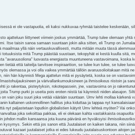
sessä ei ole vastapuolia, eli kaksi nukkuvaa ryhmää taistelee keskenään, silt
isto ajatteluun liittyneet viimein joskus ymmärtää, Trump tulee olemaan yhtä
emi. Itse taisin sanoa samaan suuntaan jokin aika sitten, eli Trump on Jumala
 maailmaa yllä näin vertauskuvallisesti, mutta mitään muuta tässä alemmuud
si totuuksista mitä Trump päästää suustaan, tekopyhät ei kestä kuulla sitä, m
ta "avaruusoliona" luovasta energiasta muuntuneena vastavoimana, koska 
 tietää että taiteilja tarvitsee inspiraarition, se tulee kun tulee, se tulee luo
yös olemassa ja voi olla vaikea ymmärtää tällöin avaruusolioitakaan mitä ne
en, niin hän käynnisti Mega ajattelun mitä ei pysäytetä, koska se on vastavoi
lmastohuijauksineen ja värivallankumouksineen ja ihmisoikeus riistoin ja s
 ehti jo rakentaa, pisteytyksin, rokotepassein, jne, vastavoima on jo rakentunut
joita Trump purki jo useita pois eroten niistä tai käynnisti niiden alasajon. Silti
on vain joku suuri joka vetää väärään suuntaan. Umv lehti mollaa kärkenä v
Iranin kaltainen uskonnollinen hallitus joka kiduttaa ja tappaa nyt kansalaisiaa
että nyt paljastetaan loputkin globalistien kätyrit Umv lehteä myöten? Vai onko
anvaltaa joka sekoittaa pakkaa, eli ei olekaan kahta vastakkaista osapuolta 
anin johdon mallin kansaansa jota kuuna päivänä en hyväksyisi ihmisoikeusri
on kysymys. Sekin että jos sanon että Juutalaiset on kaiken takana, niin sii
utuvat kazaari juutalaiset jotka ei edes lukeudu juutalaisuskontoon aitojen ju