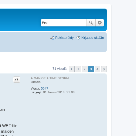
Rekisteröidy
Kirjaudu sisään
71 viestiä
1
2
3
4
Lainaa
A MAN OF A TIME STORM
Jumala
Viestit:
5047
Liittynyt:
01 Tammi 2018, 21:00
oin
i WEF:fiin
i maiden