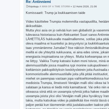
Re: Antinniemi
Kirjoittaja
A MAN OF A TIME STORM
»
12 Huhti 2026, 21:06
V
i
Komissaarit: Trump ja loukkaamisen taide
e
s
t
Video käsittelee Trumpia molemmilta vastapuolilta, heräämi
i
äkikseltään.
Mutta yksi asia on jo selvää kun sen globalistit ja vasemm
tulevassa historiassa kuin Aleksanteri Suuri sanoo Antinni
LÄHETTILÄS hukkuvalle maailmallemme, sotilas joka pitää
oleva maailma ei kuuntelisi ja ärsyyntyisi ja loukkkkaantui
taas ymmärrämme Jumalan? Itse näkisin ihmisnäkökulmas
meillä ei ole yhteyttä nukkuvana, ei aina edes sinne, jokainen
energiasta inspiraationa se yhteys. Mutta korkeampaa on m
ne liittyy. Vaikka Trump katoaisi kuten moni toivoo, minä 
alemmuustilalle jossa maailma rypi monine sukupuolineen i
kieltämisin pakkopiikityksin keskitysleirein joita Austraalia
kommonistiselle alemmuustilalle joita yllä pitää instituutiot, 
miehet on parempaa vastaan jopa vaihtoehtomedioissa kun 
medioista Trumpia, ilmeisesti Venäjän malli olisi oikea tai 
salataan ja kansa ei tiedä mitä kannattavat. Vai onko niin 
oikeassa siinä että on useampia ryhmiä jotka hakee maailm
useampia joista yksi olisi Venäjän malli joka hyväksyy Ir
takia, mutta katsokaa video ja päätelkää itse mistä tässä 
paljon perää kun täsmennän että juutalaisuuden taakse piilo