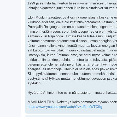
1999 ja se mitä hän kertoo tulee myöhemmin eteen, taivaall
johtajat pidätetään juuri ennen kuin he aloittaisivat suure
Elon Muskin tavoitteet ovat osin kyseenalaisia koska ne ei
kirkkoon edelleen, enkä ole kristinuskontoamme vastaan, m
Patanjalin Rajajoogaa, se on puhtaasti mielen joogaa, mutta
ihmisen heräämiseen, se on kehitysoppi, se ei ole myöskä
samaan kuin Rajajooga. Jumala käsite tulee esiin Gurdjieffin
voimme saavuttaa heränneissä tiloissa luovan energian y
länsimainen kollektiivinen kenttä muuttaa luovan energian 
sirkkarotu, toki voi ollakin, vaan kuvastaa pahuutta mikä o
ilmestyksiä, kuten Fatiman ihme, se antoi myös kolme tul
sirkkoja niin tuskinpa puhdasta tietoa tulee tulevasta, pitäi
parempi ettei ole herrasta pelon käsitettä. Sitten hyvin tod
energiaa, eli demoneja. Ufoihin ei näin ole edes pakko usko
Siksi pyrkikäämme luonnonmukaisuuteen emmekä lähtisi lii
tiestysti hyvä työkalu mutta menetämme luovuuden ja yksi
syytäkin.
Hyvä että Antiniemi tuo esiin näitä asioita, minua ei haittaa 
MAAILMAN TILA - Näkemys koko hommasta syvään päät
https://www.youtube.com/watch?v=qRimtWTOfIg