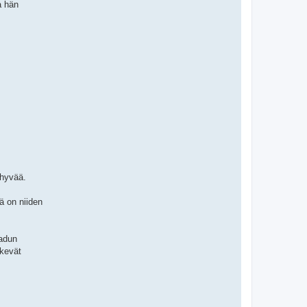
a hän
 hyvää.
ä on niiden
aadun
ekevät