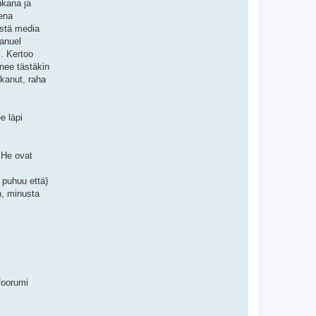
ukana ja
sena
ästä media
manuel
. Kertoo
nee tästäkin
lkanut, raha
e läpi
 He ovat
 puhuu että)
n, minusta
foorumi