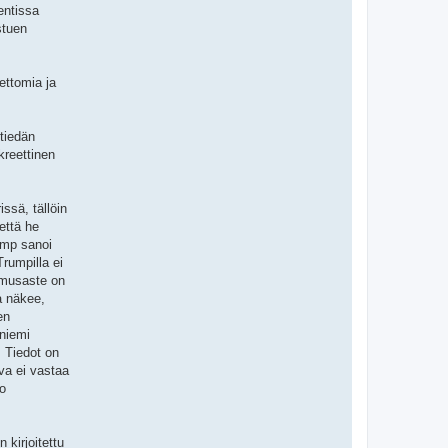
entissa
stuen
ettomia ja
 tiedän
kreettinen
ssä, tällöin
että he
ump sanoi
rumpilla ei
tamusaste on
a näkee,
en
nniemi
. Tiedot on
va ei vastaa
uo
kirjoitettu