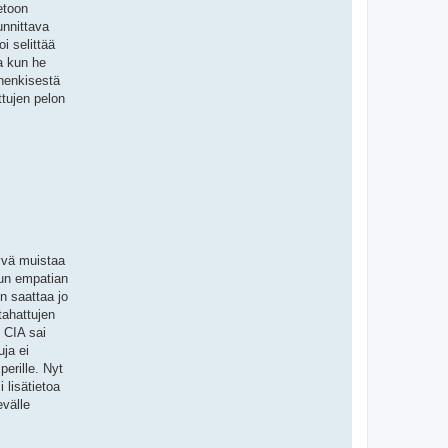
etoon
unnittava
i selittää
a kun he
 henkisestä
ttujen pelon
yvä muistaa
dun empatian
n saattaa jo
tahattujen
 CIA sai
uja ei
perille. Nyt
 lisätietoa
evälle