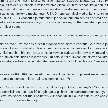
ministeriksi on Marin joka tuhosi Suomalaisten suvereenisuutta, samassa r
oja, eli täysin suunniteltua vallan vaihtoa globalismiin mustahatuilta ja sen jä
, jopa rodun muuttamiseksi josta harvat on uskaltaneet puhua mitään, Naomi
tai heidän lahjoma media, kuten USAID koneisto lahjoi mediat ja loi tyranni
ausi ja USAID kaadettiin ja mustahattujen vallan purkaminen on edennyt sen j
diat vaikenee siitä lähes täysin, sodista jauhetaan, muttei mustahattujen val
ittäiset sodat.
mainen suvereenisuus, talous, vapaus, ajattelu, koulutus, uskonto, sivistys ja
mpia ovat Five eyes tiedustelu organisaation maat kuten Britit, Austraalia j
on ajanut alas mustahatut Usasta Trumpin ja hänen tiiminsä avulla, Usa ei ol
lkohattuihin, hänen takana on laaja hyvään pyrkivä eliitti, myös väitetysti a
n suvereenisuuden tuhoamiseksi, Juutalaiset ei suinkaan ole ainovia vaikka 
aisista, syvävaltio eli mustahatut, sen keskus oli tuolloin Usassa. Sen kesk
assa ei välttämättä ole ihmisiä! vaan reptiilit ja olisivat ohjanneet maailmaa j
ylimpänä tuhoamassa länsimaista suvereenisuutta?)
öskään perinteisellä vasemmisto tai oikeistoajattelulla, ei ole myöskään vase
 kansanmielisissä on taas 10 eri ryhmää ja globalismiä kannattaa monesti hyvät
tiin ettei voi sanoa poliittisin perustein kumpaan kuuluu ja kansasta suurin osa e
tuista ja valkohatuista.)