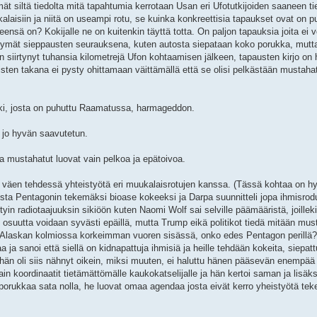
mät siltä tiedolta mitä tapahtumia kerrotaan Usan eri Ufotutkijoiden saaneen ti
ukalaisiin ja niitä on useampi rotu, se kuinka konkreettisia tapaukset ovat on p
nsä on? Kokijalle ne on kuitenkin täyttä totta. On paljon tapauksia joita ei vo
iirtymät sieppausten seurauksena, kuten autosta siepataan koko porukka, mutt
 on siirtynyt tuhansia kilometrejä Ufon kohtaamisen jälkeen, tapausten kirjo on
ten takana ei pysty ohittamaan väittämällä että se olisi pelkästään mustaha
ki, josta on puhuttu Raamatussa, harmageddon.
a jo hyvän saavutetun.
ja mustahatut luovat vain pelkoa ja epätoivoa.
n väen tehdessä yhteistyötä eri muukalaisrotujen kanssa. (Tässä kohtaa on h
sta Pentagonin tekemäksi bioase kokeeksi ja Darpa suunnitteli jopa ihmisro
yin radiotaajuuksin sikiöön kuten Naomi Wolf sai selville päämääristä, joilleki
 osuutta voidaan syvästi epäillä, mutta Trump eikä politikot tiedä mitään mus
ä Alaskan kolmiossa korkeimman vuoren sisässä, onko edes Pentagon perillä?
 ja sanoi että siellä on kidnapattuja ihmisiä ja heille tehdään kokeita, siepatt
n, hän oli siis nähnyt oikein, miksi muuten, ei haluttu hänen pääsevän enempää 
n koordinaatit tietämättömälle kaukokatselijalle ja hän kertoi saman ja lisäksi
 porukkaa sata nolla, he luovat omaa agendaa josta eivät kerro yheistyötä tek