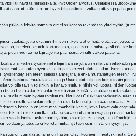
ä yksi laji näyttää heinäsirkalta. (nyt Ufojen arvoitus, Usalaisessa ufodokum
kkö sanoi että tämä laji on hyvin telepaattisesti valtaan ottava ja paha peru
ään pitkiä ja lyhyitä harmaita armeijan kanssa tekemässä yhteistyötä, (tunte
sen vaaleita jotka ovat niin ihmisen näköisiä ettei heitä erota väkijoukosta,
teydessä, he eivät ole näin konkreettisia, epäilen ettei näistä yksikään ole kon
oja, pidän neutraalina lajina jonka päämääriä on silti vaikea päätellä.
koska olisi vaikea työskennellä lajin kanssa joka on esillä vain aikakadon piiri
ivisimmat lajit kuten hyvin asioista perillä olevat ufotutkijatkin Usassa sanoo 
isi työskentely sen eteen salassa armeijalta ja ehkä mustahattujen eteen? Tr
in hänen kantansa muukalaislajeihin ja Usan sotateolliseen kompleksiin johon T
at voi olla täysin toisinkin ja kanavoinnnit, ei niihin voi luottaa, niiden luot
aa tietoa huomioiden kuitenkin kolektiivisen kentän vaikutuksen mitä kokee j
a ei puolla mitään hyväntahtoisuutta. Nyt luotu Galaktinen federaatio, näen s
ille ihmisille varsinkin niille jotka ovat kokeneet jotain paranormaalia. Anti
ederaatio käsite jo on jatke maailmanhallitukselle, jotka luovat vain ongelmia
den, toki niitä voi kunnella mutta pelkona on että niihin vajoaa ja maailmanku
tio saada ihmiset uskomaan hyvään, koska jos et tiennyt, niin Ufonäkijät l
kuin voidaan ja totuutta ei kerrota minkä nyt tuon esiin mistä on kysymys.
isuus on Jumalasta, tämä on Pastori Olavi Rouheen Ilmestyskirjasta! Se on 