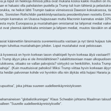
sia ja loput on heikkoja ihmisiä jotka ovat mukana koska kaikki muutkin on m
 ei haluaisi olla paholaisten puolella ja Trump tuli kuin tähtenä ja pelastuk
 porukka, ne heikot lähti Trumpin taakse viimeisessä Dawosin kokouksessa, t
ahis, Sionistien Rothchildin pankkiiridynastiasta presidenttiyteen nostettu Em
Trumpin kannatus on Usassa huipussaan mutta Macronin kannatus enään 10%
esta myös Euroopassa ja mustahattujen omistamat tai lahjomat mediat vaike
t ovat yleensä ääririkkaita omistaen ja lahjoen mediat, muutos tässäkin on a
siat käännettiin länsimaista suvereenisuutta vastaan ja nyt tämä huijaus tule
mpin tuhottua mustahattujen johdon. Loput mustahatut ovat peloissaan.
ttä kyseessä on hyvin korkean tason shakkipeli hyvin korkeaa älyä vastaan!!!
ko Trump älyyn joka ei ole ihmislähtöinen? salaliittoteoriaan maan ulkopuolisen
uloksena, ottaako se vallan palvojista? siirtyykö se henkilöihin, koska Trump
pahoja". (Kuin muuttuisivat pahoiksi! Miksi Trump viittaa hyvin korkeaan älyy
 heidän palvonnan kohde voi hyvinkin olla niin älykäs että huijasi Hararia ja
kupuuttoa”, joka johtaa suureen uudelleenkäynnistykseen
ttä pahamaineisen "globalistikuningas" Klaus Schwabin johtama Maailman talous
alleen "Suurelle uudelleenkäynnistykselle".