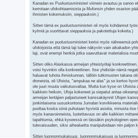
Kanadan ex Puolustusministeri viimein avautuu ja sanoo ett
kerrotaan ufokohtaamisista ja Mufonsin yhden osaston päälli
ihmisten kokemuksiin, sieppauksiin.)
Sitten tämä ex puolustusministeri oli myös kohdannut työss
kylmiä ja suorittavat sieppauksia ja pakotettuja kokeita.)
Kanadan ex puolustusministeri kertoi myös nähneensä pohjoi
ufokirjoista että tämä laji tulee näkyviin vain aikakadon yh
laji, ovat enempi henkiä jotka saavuttavat materialisia muot
Sitten oliko Alaskassa armeijan yhteistyölaji konkreettinen, 
voisi hyvinkin olla konkreettinen. Itse yhdistän nämä negati
haluavat tuhota ihmiskunnan, tällöin tutkimusten takana ol
droneista, eli Ufoista, "ampukaa ne alas" ja se kertoo hyv
ole juuri muuta vaikutusvaltaa. Mutta kun kyse on Ufoista asi
kaikkein heikoin, Ufoja kokeneet ja siepatut antaa oikeamp
armeijan lentäjien paljastuneet kanssakäynnit Ufojen kanss
jonkinlaisena uususkontona Jumalan korvikkeena materialistis
puoltaa koska siinä puhutaan hyvistä asioita, minusta itse f
myös kanavoinneista, luotettavuus on alle kaikkien mittarei
tapahtumia, ehkä kyseessä on tässäkin psykologinen operaa
tulevaisuuden, siksi aihealuetta manipuloidaan niin paljon 
Sitten luonnonmukaisuus, luonnonmukaisuus ja luonnonmuka