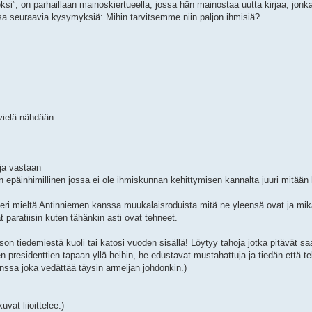
si”, on parhaillaan mainoskiertueella, jossa hän mainostaa uutta kirjaa, jonk
ssa seuraavia kysymyksiä: Mihin tarvitsemme niin paljon ihmisiä?
:
vielä nähdään.
ja vastaan
 on epäinhimillinen jossa ei ole ihmiskunnan kehittymisen kannalta juuri mitään
i mieltä Antinniemen kanssa muukalaisroduista mitä ne yleensä ovat ja mik
paratiisin kuten tähänkin asti ovat tehneet.
son tiedemiestä kuoli tai katosi vuoden sisällä! Löytyy tahoja jotka pitävät s
n presidenttien tapaan yllä heihin, he edustavat mustahattuja ja tiedän että t
nssa joka vedättää täysin armeijan johdonkin.)
vat liioittelee.)