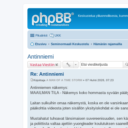
Keskustelua yliluonnollisesta, kummit
Pikalinkit
UKK
Etusivu
Seminormaali Keskustelu
Hämärän rajamailla
Antinniemi
Vastaa Viestiin
Re: Antinniemi
Kirjoittaja
A MAN OF A TIME STORM
»
07 Huhti 2026, 07:23
V
i
Antinniemen näkemys:
e
MAAILMAN TILA - Näkemys koko hommasta syvään päät
s
t
i
Laitan sulkuihin omaa näkemystä, koska en ole varsinkaa
pääkohtia videosta joten sisällön yksityiskohdat ei ole sa
Mustahatut tuhoavat länsimaisen suvereenisuuden, sen kär
ja poliittista valtaa ajettiin yuongleader koulutuksen saane