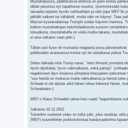
Mustahatuissa, päättävässä eliitissä on pieni kerros pahik
tähän perustuu nyt tapahtunut muutos, (sisimmissään kukaan
taivaalta tarjoten hyvän vaihtoehdon ja näin jopa WEF:fin
pitkälti vaikeni tai vähätteli, mutta näin on käynyt. Taas p
Macron kyseenalaistaa Trumpin sodan käynnin Iranissa. 
kaiken mustahattujen katstrofaalisesta suosion romahduks
totuudesta, mustahatuilla on vielä media takana, mustahatu
ei aina ratkaise vaan järki.)
Tähän asti kyse oli mustasta magiasta jossa päivänselvät a
politikoiden avautuessa koska nyt he uskaltavat puhua Tru
Sitten tärkeää mitä Trump sanoi, "ettei ihmiset ymmärrä e
hyvin älykkäitä, hyvin väkivaltaisia, sekä pahoja". (viittaa
negatiivisen älyn istuessa ylimpänä khazaarien palvonnan t
"osa heistä on mukavia mutta väkivaltaisia ja heistä tulee 
Schwab ei ole älykäs eikä hänen oikea kätensä Harari, mutta
Schwabiakin.)
WEF:n Klaus Schwabin oikea käsi vaatii ”laajamittaista su
Julkaistu 02.11.2022
Toinenkin vuotanut video on tullut julki, joka osoittaa, e
(WEF) suunnittelee joukkotuhontaa katalysaattorina lupaam