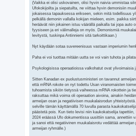
(Vaikka ei olisi uskovainen, olisi hyvin naivia ummistaa sil
Ufokokijoilta ja siepatuilta, ne viittaa hyvin demonisiin mu
jokaisessa tapauksessa erikseen, sekin mitä todellisuus ylee
pelkällä demonin vallalla kokijan mieleen, esim. paikka s
heräävät niin jokainen istuu väärällä paikalla tai jopa auto
fyysiseen ja eri välimalleja on myös. Demonismiä muukalais
levitystä, tuskinpa Antinniemi sitä tarkoittikaan.)
Nyt käydään sotaa suvereenisuus vastaan imperiumin hen
Paha ei voi tuottaa mitään uutta se voi vain tuhota ja pilat
Psykologisissa operaatioissa valkohatut ovat ylivoimaisia 
Sitten Kanadan ex puolustusministeri on tavannut armeija
että mRNA rokote on nyt todettu Usan viranomaisten toime
tuhoamista sikiön tietyssä vaiheessa mRNA rokottein ja tiet
raksuttaa mikä voima oli operaation aivoina, ainakin heidän
armeijan osan ja negatiivisen muukalaisrodun yhteistyöst
selville tämän käyttämällä 70 luvulla parasta kaukokatselijaa
päästetä pois. Kun tieto levisi niin kaukokatselija tapettii
2024 eräässä Ufo dokumentissa uusittiin sama, annettiin vai
ja sanoi että negatiivinen muukalaisrotu vedättää armeijan
armeijan ryhmälle.)