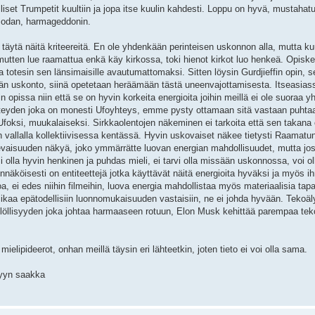
iset Trumpetit kuultiin ja jopa itse kuulin kahdesti. Loppu on hyvä, mustahat
n sodan, harmageddonin.
 täytä näitä kriteereitä. En ole yhdenkään perinteisen uskonnon alla, mutta ku
utten lue raamattua enkä käy kirkossa, toki hienot kirkot luo henkeä. Opiske
 totesin sen länsimaisille avautumattomaksi. Sitten löysin Gurdjieffin opin, s
än uskonto, siinä opetetaan heräämään tästä uneenvajottamisesta. Itseasias
 opissa niin että se on hyvin korkeita energioita joihin meillä ei ole suoraa yh
hteyden joka on monesti Ufoyhteys, emme pysty ottamaan sitä vastaan puhta
Ufoksi, muukalaiseksi. Sirkkaolentojen näkeminen ei tarkoita että sen takana o
n vallalla kollektiivisessa kentässä. Hyvin uskovaiset näkee tietysti Raamatu
evaisuuden näkyä, joko ymmärrätte luovan energian mahdollisuudet, mutta jos
si olla hyvin henkinen ja puhdas mieli, ei tarvi olla missään uskonnossa, voi ol
ennäköisesti on entiteettejä jotka käyttävät näitä energioita hyväksi ja myös i
a, ei edes niihin filmeihin, luova energia mahdollistaa myös materiaalisia tap
kaa epätodellisiin luonnomukaisuuden vastaisiin, ne ei johda hyvään. Tekoäl
löllisyyden joka johtaa harmaaseen rotuun, Elon Musk kehittää parempaa tek
mielipideerot, onhan meillä täysin eri lähteetkin, joten tieto ei voi olla sama.
yyn saakka