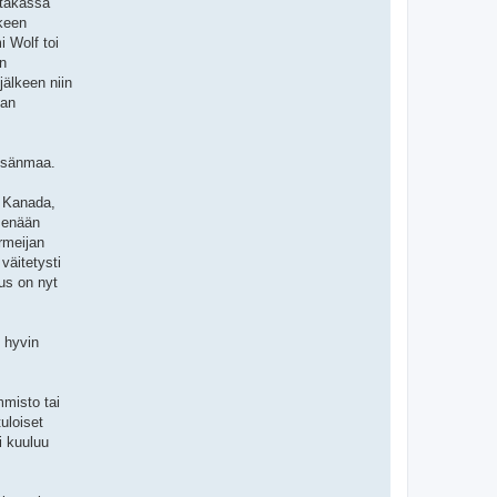
ytäkässä
lkeen
 Wolf toi
an
älkeen niin
lan
 isänmaa.
a Kanada,
e enään
rmeijan
väitetysti
us on nyt
o hyvin
mmisto tai
uloiset
i kuuluu