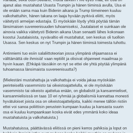
ajanut alas mustahatut Usasta Trumpin ja hänen tiiminsä avulla, Usa ei
ole enään sama maa kuin Bidenin aikana ja Trump tiimeineen kuuluu
valkohattuihin, hänen takana on laaja hyvään pyrkivä eliitti, myös
väitetysti armeijan edustajia. Ei myöskään löydy yhtä pöytää tämän
länsimaisen suvereenisuuden tuhoamiseksi, Juutalaiset ei suinkaan ole
ainovia vaikka väitetysti Bidenin aikana Usan senaatti lähes kokonaan
koostui Juutalaisista, syvävaltio eli mustahatut, sen keskus oli tuolloin
Usassa. Sen keskus on nyt Trumpin ja hänen tiiminsä toimesta tuhottu.
Antinniemi tuo esiin salaliittoteorian jossa ylimpänä ohjaamassa ei
välttämättä ole ihmisiä! vaan reptiilit ja olisivat ohjanneet maailmaa jo
hyvin kauan. (Ehkäpä tässäkin on nyt se ettei ole yhtä pöytää ylimpänä
tuhoamassa länsimaista suvereenisuutta?)
(Mielestäni mustahattuja ja valkohattuja ei voida jakaa myöskään
perinteisellä vasemmisto tai oikeistoajattelulla, ei ole myöskään
vasemmisto tai oikeisto ajattelua enään, on globalistit ja kansanmieliset,
kansanmielisissä on taas 10 eri ryhmää ja globalismiä kannattaa monesti
hyvätuloiset joista osa on oikeistoajattelijoita, kaikki menee tällöin ristiin
ettei voi sanoa poliittisin perustein kumpaan kuuluu ja kansasta suurin
osa ei kuuluu kumpaankaan koska eivät edes ymmärrä koko ideaa
mustahatuista ja valkohatuista.)
Mustahatuissa, päättävässä eliitissä on pieni kerros pahiksia ja loput on