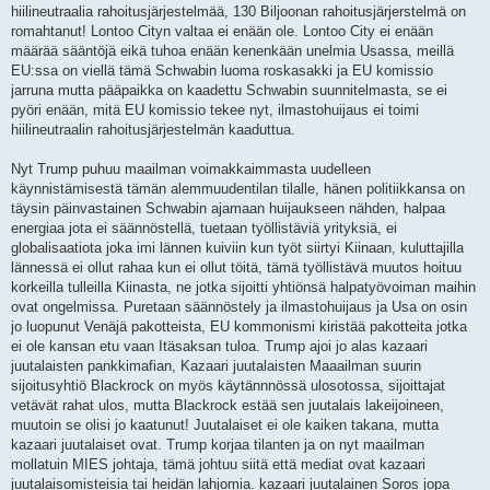
hiilineutraalia rahoitusjärjestelmää, 130 Biljoonan rahoitusjärjerstelmä on
romahtanut! Lontoo Cityn valtaa ei enään ole. Lontoo City ei enään
määrää sääntöjä eikä tuhoa enään kenenkään unelmia Usassa, meillä
EU:ssa on viellä tämä Schwabin luoma roskasakki ja EU komissio
jarruna mutta pääpaikka on kaadettu Schwabin suunnitelmasta, se ei
pyöri enään, mitä EU komissio tekee nyt, ilmastohuijaus ei toimi
hiilineutraalin rahoitusjärjestelmän kaaduttua.
Nyt Trump puhuu maailman voimakkaimmasta uudelleen
käynnistämisestä tämän alemmuudentilan tilalle, hänen politiikkansa on
täysin päinvastainen Schwabin ajamaan huijaukseen nähden, halpaa
energiaa jota ei säännöstellä, tuetaan työllistäviä yrityksiä, ei
globalisaatiota joka imi lännen kuiviin kun työt siirtyi Kiinaan, kuluttajilla
lännessä ei ollut rahaa kun ei ollut töitä, tämä työllistävä muutos hoituu
korkeilla tulleilla Kiinasta, ne jotka sijoitti yhtiönsä halpatyövoiman maihin
ovat ongelmissa. Puretaan säännöstely ja ilmastohuijaus ja Usa on osin
jo luopunut Venäjä pakotteista, EU kommonismi kiristää pakotteita jotka
ei ole kansan etu vaan Itäsaksan tuloa. Trump ajoi jo alas kazaari
juutalaisten pankkimafian, Kazaari juutalaisten Maaailman suurin
sijoitusyhtiö Blackrock on myös käytännnössä ulosotossa, sijoittajat
vetävät rahat ulos, mutta Blackrock estää sen juutalais lakeijoineen,
muutoin se olisi jo kaatunut! Juutalaiset ei ole kaiken takana, mutta
kazaari juutalaiset ovat. Trump korjaa tilanten ja on nyt maailman
mollatuin MIES johtaja, tämä johtuu siitä että mediat ovat kazaari
juutalaisomisteisia tai heidän lahjomia. kazaari juutalainen Soros jopa