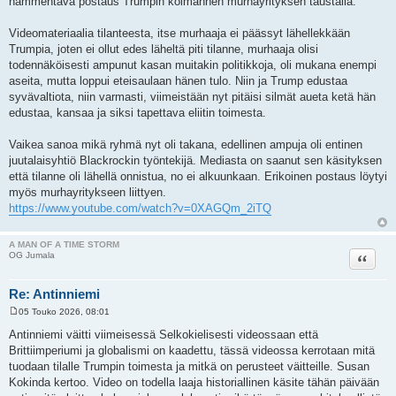
hämmentävä postaus Trumpin kolmannen murhayrityksen taustalla.
s
t
i
Videomateriaalia tilanteesta, itse murhaaja ei päässyt lähellekkään
Trumpia, joten ei ollut edes läheltä piti tilanne, murhaaja olisi
todennäköisesti ampunut kasan muitakin politikkoja, oli mukana enempi
aseita, mutta loppui eteisaulaan hänen tulo. Niin ja Trump edustaa
syvävaltiota, niin varmasti, viimeistään nyt pitäisi silmät aueta ketä hän
edustaa, kansaa ja siksi tapettava eliitin toimesta.
Vaikea sanoa mikä ryhmä nyt oli takana, edellinen ampuja oli entinen
juutalaisyhtiö Blackrockin työntekijä. Mediasta on saanut sen käsityksen
että tilanne oli lähellä onnistua, no ei alkuunkaan. Erikoinen postaus löytyi
myös murhayritykseen liittyen.
https://www.youtube.com/watch?v=0XAGQm_2iTQ
A MAN OF A TIME STORM
Lainaa
OG Jumala
Re: Antinniemi
05 Touko 2026, 08:01
V
i
Antinniemi väitti viimeisessä Selkokielisesti videossaan että
e
Brittiimperiumi ja globalismi on kaadettu, tässä videossa kerrotaan mitä
s
t
tuodaan tilalle Trumpin toimesta ja mitkä on perusteet väitteille. Susan
i
Kokinda kertoo. Video on todella laaja historiallinen käsite tähän päivään