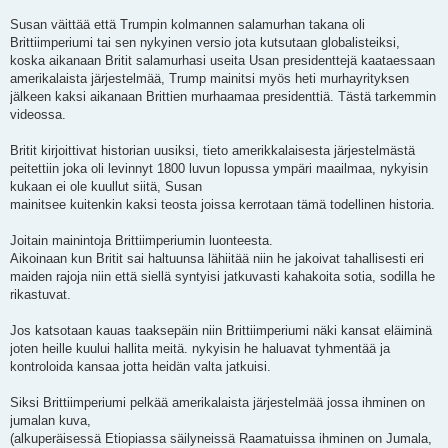
Susan väittää että Trumpin kolmannen salamurhan takana oli
Brittiimperiumi tai sen nykyinen versio jota kutsutaan globalisteiksi,
koska aikanaan Britit salamurhasi useita Usan presidenttejä kaataessaan
amerikalaista järjestelmää, Trump mainitsi myös heti murhayrityksen
jälkeen kaksi aikanaan Brittien murhaamaa presidenttiä. Tästä tarkemmin
videossa.
Britit kirjoittivat historian uusiksi, tieto amerikkalaisesta järjestelmästä
peitettiin joka oli levinnyt 1800 luvun lopussa ympäri maailmaa, nykyisin
kukaan ei ole kuullut siitä, Susan
mainitsee kuitenkin kaksi teosta joissa kerrotaan tämä todellinen historia.
Joitain mainintoja Brittiimperiumin luonteesta.
Aikoinaan kun Britit sai haltuunsa lähiitää niin he jakoivat tahallisesti eri
maiden rajoja niin että siellä syntyisi jatkuvasti kahakoita sotia, sodilla he
rikastuvat.
Jos katsotaan kauas taaksepäin niin Brittiimperiumi näki kansat eläiminä
joten heille kuului hallita meitä. nykyisin he haluavat tyhmentää ja
kontroloida kansaa jotta heidän valta jatkuisi.
Siksi Brittiimperiumi pelkää amerikalaista järjestelmää jossa ihminen on
jumalan kuva,
(alkuperäisessä Etiopiassa säilyneissä Raamatuissa ihminen on Jumala,