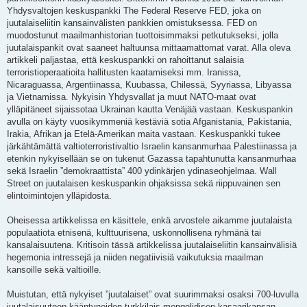
Yhdysvaltojen keskuspankki The Federal Reserve FED, joka on
juutalaiseliitin kansainvälisten pankkien omistuksessa. FED on
muodostunut maailmanhistorian tuottoisimmaksi petkutukseksi, jolla
juutalaispankit ovat saaneet haltuunsa mittaamattomat varat. Alla oleva
artikkeli paljastaa, että keskuspankki on rahoittanut salaisia
terroristioperaatioita hallitusten kaatamiseksi mm. Iranissa,
Nicaraguassa, Argentiinassa, Kuubassa, Chilessä, Syyriassa, Libyassa
ja Vietnamissa. Nykyisin Yhdysvallat ja muut NATO-maat ovat
ylläpitäneet sijaissotaa Ukrainan kautta Venäjää vastaan. Keskuspankin
avulla on käyty vuosikymmeniä kestäviä sotia Afganistania, Pakistania,
Irakia, Afrikan ja Etelä-Amerikan maita vastaan. Keskuspankki tukee
järkähtämättä valtioterroristivaltio Israelin kansanmurhaa Palestiinassa ja
etenkin nykyisellään se on tukenut Gazassa tapahtunutta kansanmurhaa
sekä Israelin ”demokraattista” 400 ydinkärjen ydinaseohjelmaa. Wall
Street on juutalaisen keskuspankin ohjaksissa sekä riippuvainen sen
elintoimintojen ylläpidosta.
Oheisessa artikkelissa en käsittele, enkä arvostele aikamme juutalaista
populaatiota etnisenä, kulttuurisena, uskonnollisena ryhmänä tai
kansalaisuutena. Kritisoin tässä artikkelissa juutalaiseliitin kansainvälisiä
hegemonia intressejä ja niiden negatiivisiä vaikutuksia maailman
kansoille sekä valtioille.
Muistutan, että nykyiset ”juutalaiset” ovat suurimmaksi osaksi 700-luvulla
juutalaisuuteen kääntyneiden turkkilais-mongolidisen kasaarikansan