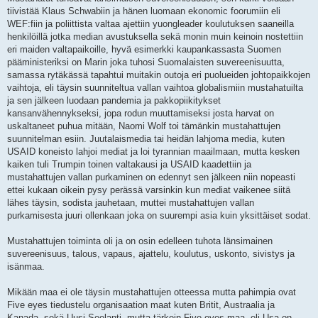
tiivistää Klaus Schwabiin ja hänen luomaan ekonomic foorumiin eli
WEF:fiin ja poliittista valtaa ajettiin yuongleader koulutuksen saaneilla
henkilöillä jotka median avustuksella sekä monin muin keinoin nostettiin
eri maiden valtapaikoille, hyvä esimerkki kaupankassasta Suomen
pääministeriksi on Marin joka tuhosi Suomalaisten suvereenisuutta,
samassa rytäkässä tapahtui muitakin outoja eri puolueiden johtopaikkojen
vaihtoja, eli täysin suunniteltua vallan vaihtoa globalismiin mustahatuilta
ja sen jälkeen luodaan pandemia ja pakkopiikitykset
kansanvähennykseksi, jopa rodun muuttamiseksi josta harvat on
uskaltaneet puhua mitään, Naomi Wolf toi tämänkin mustahattujen
suunnitelman esiin. Juutalaismedia tai heidän lahjoma media, kuten
USAID koneisto lahjoi mediat ja loi tyrannian maailmaan, mutta kesken
kaiken tuli Trumpin toinen valtakausi ja USAID kaadettiin ja
mustahattujen vallan purkaminen on edennyt sen jälkeen niin nopeasti
ettei kukaan oikein pysy perässä varsinkin kun mediat vaikenee siitä
lähes täysin, sodista jauhetaan, muttei mustahattujen vallan
purkamisesta juuri ollenkaan joka on suurempi asia kuin yksittäiset sodat.
Mustahattujen toiminta oli ja on osin edelleen tuhota länsimainen
suvereenisuus, talous, vapaus, ajattelu, koulutus, uskonto, sivistys ja
isänmaa.
Mikään maa ei ole täysin mustahattujen otteessa mutta pahimpia ovat
Five eyes tiedustelu organisaation maat kuten Britit, Austraalia ja
Kanada, sekä Uusi-Seelanti, mutta tärkein Five eyes maa, eli Usa on