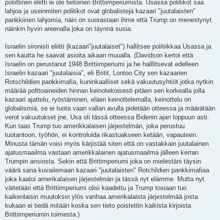
poliittinen eliitti ei ole tietoinen Brittiimperiumista. Usassa politikot saa
lahjoa ja useinmiten politikot ovat globalistejä kazaari "juutalaisten"
pankkiirien lahjomia, näin on suorastaan ihme että Trump on menestynyt
näinkin hyvin areenalla joka on täynnä susia.
Israelin siionisti eliitti (kazaari"juutalaiset") hallitsee politiikkaa Usassa ja
sen kautta he saavat asioita aikaan muualla. (Davidson kertoi että
Israelin on perustanut 1948 Brittiimperiumi ja he halllitsevat edelleen
Israelin kazaari "juutalaisia", eli Britit, Lontoo City sen kazaarien
Rotschildien pankkimafia, kuninkaalliset sekä vakuutusyhtiöt jotka nytkin
määrää polttoaineiden hinnan keinotekoisesti pitäen sen korkealla jolla
kazaari ajattelu, ryöstäminen, eläen keinottelemalla, keinottelu on
globalismiä, se ei tuota vaan vallan avulla pidetään otteessa ja määrätään
verot vakuutukset jne, Usa oli tässä otteessa Bidenin ajan loppuun asti.
Kun taas Trump tuo amerikkalaisen järjestelmän, joka perustuu
tuotantoon, työhön, ei kontroloida rikastuakseen ketään, vapauteen.
Minusta tämän voisi myös kärjistää siten että on vastakkain juutalainen
ajatusmaailma vastaan amerikkalainen ajatusmaailma jälleen kerran
Trumpin ansiosta. Sekin että Brittimperiumi joka on mielestäni täysin
väärä sana kuvailemaan kazaari "juutalaisten" Rotchildien pankkimafiaa
joka kaatoi amerikalaisen järjestelmän ja tässä nyt elämme. Mutta nyt
väitetään että Brittiimperiumi olisi kaadettu ja Trump tosiaan tuo
kaikenlaisin muutoksin ylös vanhaa amerikalaista järjestelmää josta
kukaan ei tiedä mitään koska sen tieto poistettin kaikista kirjoista
Brittiimperiumin toimesta.)