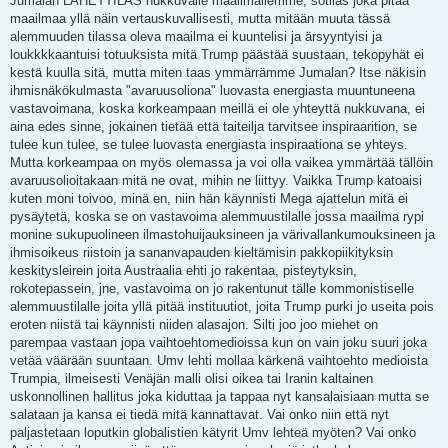
Jumalan LÄHETTILÄS hukkuvalle maailmallemme, sotilas joka pitää
maailmaa yllä näin vertauskuvallisesti, mutta mitään muuta tässä
alemmuuden tilassa oleva maailma ei kuuntelisi ja ärsyyntyisi ja
loukkkkaantuisi totuuksista mitä Trump päästää suustaan, tekopyhät ei
kestä kuulla sitä, mutta miten taas ymmärrämme Jumalan? Itse näkisin
ihmisnäkökulmasta "avaruusoliona" luovasta energiasta muuntuneena
vastavoimana, koska korkeampaan meillä ei ole yhteyttä nukkuvana, ei
aina edes sinne, jokainen tietää että taiteilja tarvitsee inspiraarition, se
tulee kun tulee, se tulee luovasta energiasta inspiraationa se yhteys.
Mutta korkeampaa on myös olemassa ja voi olla vaikea ymmärtää tällöin
avaruusolioitakaan mitä ne ovat, mihin ne liittyy. Vaikka Trump katoaisi
kuten moni toivoo, minä en, niin hän käynnisti Mega ajattelun mitä ei
pysäytetä, koska se on vastavoima alemmuustilalle jossa maailma rypi
monine sukupuolineen ilmastohuijauksineen ja värivallankumouksineen ja
ihmisoikeus riistoin ja sananvapauden kieltämisin pakkopiikityksin
keskitysleirein joita Austraalia ehti jo rakentaa, pisteytyksin,
rokotepassein, jne, vastavoima on jo rakentunut tälle kommonistiselle
alemmuustilalle joita yllä pitää instituutiot, joita Trump purki jo useita pois
eroten niistä tai käynnisti niiden alasajon. Silti joo joo miehet on
parempaa vastaan jopa vaihtoehtomedioissa kun on vain joku suuri joka
vetää väärään suuntaan. Umv lehti mollaa kärkenä vaihtoehto medioista
Trumpia, ilmeisesti Venäjän malli olisi oikea tai Iranin kaltainen
uskonnollinen hallitus joka kiduttaa ja tappaa nyt kansalaisiaan mutta se
salataan ja kansa ei tiedä mitä kannattavat. Vai onko niin että nyt
paljastetaan loputkin globalistien kätyrit Umv lehteä myöten? Vai onko