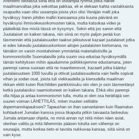
Antiniemi oikeassa siinä että on useampia ryhmiä jotka hakee
maailmanvaltaa joka sekoittaa pakkaa, eli ei olekaan kahta vastakkaista
osapuolta vaan olisi useampia joista yksi olisi Venäjän malli joka
hyväksyy Iranin johdon mallin kansaansa jota kuuna päivänä en
hyväksyisi ihmisoikeusrikomusten takia, mutta katsokaa video ja
päätelkää itse mistä tässä on kysymys. Sekin että jos sanon että
Juutalaiset on kaiken takana, niin siinä on myös paljon perää kun
täsmennän että juutalaisuuden taakse piiloutuvat kazaari juutalaiset jotka
ei edes lukeudu juutalaisuskontoon aitojen juutalaisten kertomana, no
tämäkin on varsin monitahoinen ymmärtää materialistisille ja
kommonistisille Suomalaisille joita suurin osa edustaa hyväksymällä
tämän kehityksen mihin ajauduimme politikkojemme edustamana, joten
parempi sanoa suoraan että ne maantierosvot, kazaarit jotka kääntyi
juutalaisuuteen 1000 luvulla ja ottivat juutalaisuudesta vain heille sopivat
vihan ja sodan osat, joista tuli viekkaudella ja kieroudella maailman
rikkain eliitti kuten Rotchildien pankkiirisuku niin olen jo osin täsmentänyt
ketkä juutalaisiksi naamioituneet on kaiken takana. Ehkä olisi parempi
olla hiljaa ja antaa kommonismin tulla, mutta ei olen osa herättäjiä sen
suuren voiman LÄHETTILÄS, miten muuten selitätte
dopermannitapaukseni? Tapaushan on ihan samanlainen kuin Raamatun
kohtaukset Jumalan kanssa jossa tikapuita pitkin taivaasta laskeutuu
Jumala antamaan ohjeita, no minä annan nyt niitä miten näen asiat,
olenhan valittu ja mitä lähemmäs pääsen totutta sen vähempi on
seuraajia, mutta korkea tieto ei tavoita nukkuvaa kansaa, siitä siinä on
vain kyse.