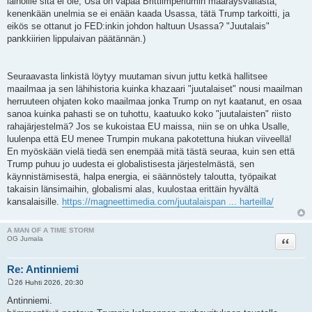
lainoille sitä ei ole, Usa on vapaa Brittiimperiumin määräysvallasta,
kenenkään unelmia se ei enään kaada Usassa, tätä Trump tarkoitti, ja
eikös se ottanut jo FED:inkin johdon haltuun Usassa? "Juutalais"
pankkiirien lippulaivan päätännän.)
Seuraavasta linkistä löytyy muutaman sivun juttu ketkä hallitsee
maailmaa ja sen lähihistoria kuinka khazaari "juutalaiset" nousi maailman
herruuteen ohjaten koko maailmaa jonka Trump on nyt kaatanut, en osaa
sanoa kuinka pahasti se on tuhottu, kaatuuko koko "juutalaisten" riisto
rahajärjestelmä? Jos se kukoistaa EU maissa, niin se on uhka Usalle,
luulenpa että EU menee Trumpin mukana pakotettuna hiukan viiveellä!
En myöskään vielä tiedä sen enempää mitä tästä seuraa, kuin sen että
Trump puhuu jo uudesta ei globalistisesta järjestelmästä, sen
käynnistämisestä, halpa energia, ei säännöstely taloutta, työpaikat
takaisin länsimaihin, globalismi alas, kuulostaa erittäin hyvältä
kansalaisille.
https://magneettimedia.com/juutalaispan ... harteilla/
A MAN OF A TIME STORM
Lainaa
OG Jumala
Re: Antinniemi
26 Huhti 2026, 20:30
V
i
Antinniemi.
e