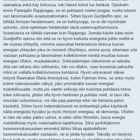
raamattua enkä käy kirkossa, toki hienot kirkot luo henkeä. Opiskelin
ensin Patanjalin Rajajoogaa, se on puhtaasti mielen joogaa, mutta totesin
sen länsimaisille avautumattomaksi. Sitten löysin Gurdjieffin opin, se
tähtää ihmisen heräämiseen, se on kehitysoppi, se ei ole myöskään
uskonto, siinä opetetaan heräämään tästä uneenvajottamisesta.
Itseasiassa se tähtää samaan kuin Rajajooga. Jumala käsite tulee esiin
Gurdjieffin opissa niin että se on hyvin korkeita energioita joihin meillä ei
ole suoraa yhteyttä, voimme saavuttaa heränneissä tiloissa luovan
energian yhteyden joka on monesti Ufoyhteys, emme pysty ottamaan sitä
vastaan puhtaana ja länsimainen kollektiivinen kenttä muuttaa luovan
energian Ufoksi, muukalaiseksi. Sirkkaolentojen näkeminen ei tarkoita
että sen takana olisi sirkkarotu, toki voi ollakin, vaan kuvastaa pahuutta
mikä on vallalla kollektiivisessa kentässä. Hyvin uskovaiset näkee
tietysti Raamatun Maria ilmestyksiä, kuten Fatiman ihme, se antoi myös
kolme tulevaisuuden näkyä, joko ymmärrätte luovan energian
mahdollisuudet, mutta jos näette sirkkoja niin tuskinpa puhdasta tietoa
tulee tulevasta, pitäisi olla hyvin henkinen ja puhdas mieli, ei tarvi olla
missään uskonnossa, voi olla jopa parempi ettei ole herrasta pelon
käsitettä. Sitten hyvin todennäköisesti on entiteettejä jotka käyttävät
näitä energioita hyväksi ja myös ihmisen energiaa, eli demoneja. Ufoihin
ei näin ole edes pakko uskoa, ei edes niihin filmeihin, luova energia
mahdollistaa myös materiaalisia tapahtumia. Siksi pyrkikäämme
luonnonmukaisuuteen emmekä lähtisi liikaa epätodellisiin
luonnomukaisuuden vastaisiin, ne ei johda hyvään. Tekoäly on tiestysti
hyvä työkalu mutta menetämme luovuuden ja yksilöllisyyden joka johtaa