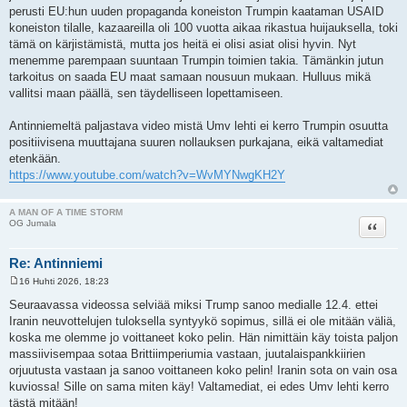
perusti EU:hun uuden propaganda koneiston Trumpin kaataman USAID
koneiston tilalle, kazaareilla oli 100 vuotta aikaa rikastua huijauksella, toki
tämä on kärjistämistä, mutta jos heitä ei olisi asiat olisi hyvin. Nyt
menemme parempaan suuntaan Trumpin toimien takia. Tämänkin jutun
tarkoitus on saada EU maat samaan nousuun mukaan. Hulluus mikä
vallitsi maan päällä, sen täydelliseen lopettamiseen.
Antinniemeltä paljastava video mistä Umv lehti ei kerro Trumpin osuutta
positiivisena muuttajana suuren nollauksen purkajana, eikä valtamediat
etenkään.
https://www.youtube.com/watch?v=WvMYNwgKH2Y
A MAN OF A TIME STORM
Lainaa
OG Jumala
Re: Antinniemi
16 Huhti 2026, 18:23
V
i
Seuraavassa videossa selviää miksi Trump sanoo medialle 12.4. ettei
e
Iranin neuvottelujen tuloksella syntyykö sopimus, sillä ei ole mitään väliä,
s
t
koska me olemme jo voittaneet koko pelin. Hän nimittäin käy toista paljon
i
massiivisempaa sotaa Brittiimperiumia vastaan, juutalaispankkiirien
orjuutusta vastaan ja sanoo voittaneen koko pelin! Iranin sota on vain osa
kuviossa! Sille on sama miten käy! Valtamediat, ei edes Umv lehti kerro
tästä mitään!