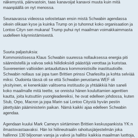
näkemystä, päinvastoin, taas kanavoijat kanavoi muuta kuin mitä
maanpäällä on nyt menossa.
Seuraavassa videossa selostetaan ensin mistä Schwabin agendassa
oikein olikaan kyse ja kuinka Trump on jo tuhonnut koko organisaation ja
Lontoo Cityn sen mukana! Trump puhui nyt maailman voimakkaimmasta
uudelleen käynnistämisestä.
Suuria paljastuksia:
Kommonistisessa Klaus Schwabin suuressa nollauksessa energia piti
säännöstellä ja valvoa sekä hiilidioksiidi päästöjä verottaa ja kuristaa.
Suvereenien valtioiden antauduttava kommonistisille inastituutioille.
Schwabin nollaus sai jopa tuen Brittien prinssi Charlesilta ja kohta selviää
miksi. Oudointa tässä oli se että Schwabin perustama WEF oli
yksityinen, ei kenenkään valitsema instituutio ja yhtääkkiä hän saneli
koko maailmalle mitä teette, se onnistui hänen kouluttamien agenttien
kautta, joita kutsuttiin yuongleadereiksi, he ovat edelleen johdossa, kuten
Stub, Orpo, Macron ja jopa Marin sai Lontoo Citystä hyvän pestin
jätettyään pääministerin paikan. Nämä kaikki ajaa edelleen Schwabin
agendaa.
Agendaan kuului Mark Carneyn siirtäminen Brittien keskuspankista YK:n
ilmastovastaavaksi. Hän loi hiilineutraalin rahoitusjärjestelmän joka
hallinnoi 130 biljoonan varoja ja valvoi ja hallitsi kaikkia maailman luottoja,