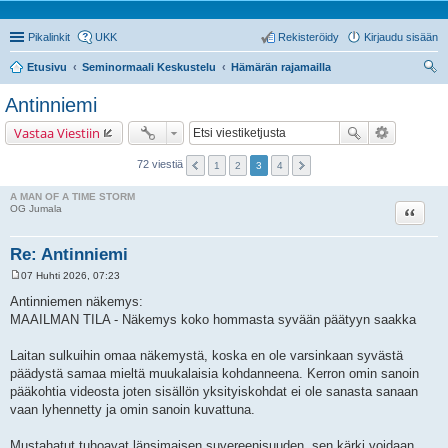
Pikalinkit
UKK
Rekisteröidy
Kirjaudu sisään
Etusivu
Seminormaali Keskustelu
Hämärän rajamailla
tsi
Antinniemi
Vastaa Viestiin
72 viestiä
1
2
3
4
A MAN OF A TIME STORM
Lainaa
OG Jumala
Re: Antinniemi
07 Huhti 2026, 07:23
V
i
Antinniemen näkemys:
e
MAAILMAN TILA - Näkemys koko hommasta syvään päätyyn saakka
s
t
i
Laitan sulkuihin omaa näkemystä, koska en ole varsinkaan syvästä
päädystä samaa mieltä muukalaisia kohdanneena. Kerron omin sanoin
pääkohtia videosta joten sisällön yksityiskohdat ei ole sanasta sanaan
vaan lyhennetty ja omin sanoin kuvattuna.
Mustahatut tuhoavat länsimaisen suvereenisuuden, sen kärki voidaan