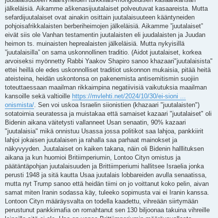
jälkeläisiä. Aikamme aškenasijuutalaiset polveutuvat kasaareista. Mutta
sefardijuutalaiset ovat ainakin osittain juutalaisuuteen kääntyneiden
pohjoisafrikkalaisten berberiheimojen jälkeläisiä. Aikamme ”juutalaiset”
eivät siis ole Vanhan testamentin juutalaisten eli juudalaisten ja Juudan
heimon ts. muinaisten heprealaisten jälkeläisiä. Mutta nykyisillä
”juutalaisilla” on sama uskonnollinen traditio. (Aidot juutalaiset, korkea
arvoiseksi myönnetty Rabbi Yaakov Shapiro sanoo khazaari"juutalaisista"
ettei heillä ole edes uskonnolliset traditiot uskonnon mukaisia, pitää heitä
ateisteina, heidän uskontonsa on pakenemista antisemitismin suojiin
toteuttaessaan maailman rikkaimpina negatiivisiä vaikutuksia maailman
kansoille sekä valtioille
https://mvlehti.net/2024/10/30/ei-sioni ...
onismista/
. Sen voi uskoa Israelin siionistien (khazaari "juutalaisten")
sotatoimia seuratessa ja muistakaa että samaiset kazaari "juutalaiset" oli
Bidenin aikana väitetysti vallanneet Usan senaatin, 90% kazaari
"juutalaisia" mikä onnistuu Usassa jossa politikot saa lahjoa, pankkiirit
lahjoi jokaisen juutalaisen ja rahalla saa parhaat mainokset ja
näkyvyyden. Juutalaiset on kaiken takana, näin oli Bidenin halllituksen
aikana ja kun huomioi Britiimperiumin, Lontoo Cityn omistus ja
päätäntäpohjan juutalaisuuden ja Brittiimperiumi hallitsee Israelia jonka
perusti 1948 ja sitä kautta Usaa juutalais lobbareiden avulla senaatissa,
mutta nyt Trump sanoo että heidän tiimi on jo voittanut koko pelin, aivan
samat miten Iranin sodassa käy, tuleeko sopimusta vai ei Iranin kanssa.
Lontoon Cityn määräysvalta on todella kaadettu, vihreään siirtymään
perustunut pankkimafia on romahtanut sen 130 biljoonaa takuina vihreille