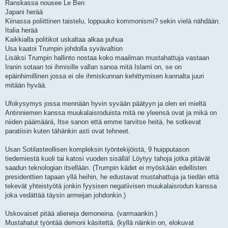
Ranskassa nousee Le Ben
Japani herää
Kiinassa poliittinen taistelu, loppuuko kommonismi? sekin vielä nähdään.
Italia herää
Kaikkialla politikot uskaltaa alkaa puhua
Usa kaatoi Trumpin johdolla syvävaltion
Lisäksi Trumpin hallinto nostaa koko maailman mustahattuja vastaan
Iranin sotaan toi ihmisille vallan sanoa mitä Islami on, se on
epäinhimillinen jossa ei ole ihmiskunnan kehittymisen kannalta juuri
mitään hyvää.
Ufokysymys jossa mennään hyvin syvään päätyyn ja olen eri mieltä
Antinniemen kanssa muukalaisroduista mitä ne yleensä ovat ja mikä on
niiden päämäärä, Itse sanon että emme tarvitse heitä, he sotkevat
paratiisin kuten tähänkin asti ovat tehneet.
Usan Sotilasteollisen kompleksin työntekijöistä, 9 huipputason
tiedemiestä kuoli tai katosi vuoden sisällä! Löytyy tahoja jotka pitävät
saadun teknologian itsellään. (Trumpin kädet ei myöskään edellisten
presidenttien tapaan yllä heihin, he edustavat mustahattuja ja tiedän että
tekevät yhteistyötä jonkin fyysisen negatiivisen muukalaisrodun kanssa
joka vedättää täysin armeijan johdonkin.)
Uskovaiset pitää alieneja demoneina. (varmaankin.)
Mustahatut työntää demoni käsitettä. (kyllä näinkin on, elokuvat