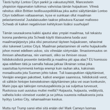
Tästä hyötyi Lontoo Cityn pankit ja vakuutusyhtiöt, Mancesterin
yliopiston riippumaton tutkimus vahvistaa tämän huijauksen. Vihreä
rahoitus olikin Brittien teollisuuspolitiikkaa joka auttoi säilyttämään Lontoo
Cityn todellisen valtaaseman, kyse ei suinkaan ollut maailman
pelastamisesta! Juutalaisuuden taakse piiloutuva Kazaari mafiooso
Schwab oli kaiken negatiivisen kehityksen lisäksi suurhuijari!
Tämän seurauksena kaikki ajautui alas ympäri maailmaa, tuli tekaistu
korona pandemia jota Schwab käytti tilaisuutena luoda uusi
maailmanjärjestys joka olisi perustunut täyteen huijaukseen, rahavirrat
olisi tukeneet Lontoo Cityä. Maailman pelastaminen oli verho huijaukselle
johon monet edelleen uskoo, siis vihreään siirtymään. Ilmastonmuutos on
ihmisen aiheuttamaa, niin varmasti, oliko se ihmisen osuus
hiilidioksiidistä prosentin tietämillä ja maailma piti ajaa alas? EU komissio
ajaa edelleen tätä ja samalla haluaa jatkaa Ukrainan sotaa joka
saastuttaa kymmeniä kertoja enempi kuin rauhan aika, kaksinais
moraalisuutta jota Suomen johto tukee. Tuli kaasuputkien räjäyttämiset,
Venäjän energian pakotteet, katkot energian saannissa, hiilidioksiidi verot,
oli sähkön hintojen keinotekoinen räjäyttäminen joka vei osan konkursiin,
Marin jopa ajoi takkojen romutuspalkkiota ja sai suljettua turvesuot,
Ruotsissa suot uusiutuu muttei meillä? Huijausta, huijausta, vedätystä,
valheita koko viimeiset vuodet ja se johtuu suuresta nollauksesta josta
hyötyy Lontoo City, rahamaailman keskus.
Mutta nyt Trump sanoi ettei sitä enään ole! Mark Carneyn luomaa