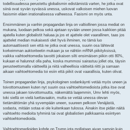
todellisuudessa perustettu globalismin edistämistä varten, he jotka ovat
siinä ovat syvän syvässä unessa, uskovat valkoisen miehen luovan
fasismin eläen irrationalisessa valheessa. Fasismi on myös unta.
Ensimmäinen ja vanhin propagandan linja on valtiollinen jossa mediat on
mukana, luodaan pelkoa sekä ajetaan syvään uneen jossa kaikkien pitää
ajatella kuten globalistit haluaa ja jos et ajattele olet vaarallinen, taas jos
ajattelet median mukaisesti olet hyvä ihminen, no tämä luo
automaattisesti sen että ne jotka ovat unessa, suurin osa lähtevät
korkeimman auktoriteetin mukaan ja se nähtiin mRNA piikityksissä,
vaikka vaihtoehtomedia tavoitti jokaisen silti ensimäisen piikin otti 80%,
kukaan ei halunnut olla paha, koska mummosi sairastuu jollet ota, täysin
perusteettomalla väitteellä ja niitä valheellisia väitteitä riitti ja samaan
aikaan vaihtoehtomedia toi esiin että piikit ovat vaarallisia, kuten olivat.
Toinen propagandan linja, psykologinen sodankäynti vetää myös uneen ja
toivottomuuteen kuten nyt suurin osa vaihtoehtomedioista jotka itse ovat
unessa jakaen toivottomuutta, näkemättä laajemmin, Umv lehti myös,
toki siellä on vielä luettavaakin, mutta se vetää unessa olevan
tietämättömän yhä syvempään uneen, suureen pelkoon Venäjästä,
sodasta, mitään sotaa ei ole kuitenkaan tulossa. Ainakin itse pidän näitä
vaihtoehto medioita tyhminä tai ovat globalistien palkkaamia esiintyen
vaihtoehtomedioida.
Vaihtoehtomedioiden kohde on Trump jota mollataan aivan samoin kuin