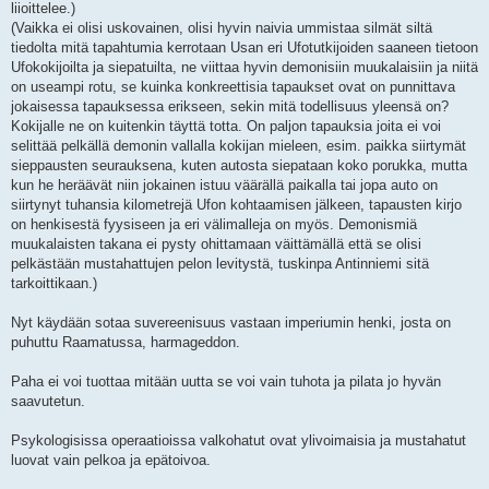
liioittelee.)
(Vaikka ei olisi uskovainen, olisi hyvin naivia ummistaa silmät siltä
tiedolta mitä tapahtumia kerrotaan Usan eri Ufotutkijoiden saaneen tietoon
Ufokokijoilta ja siepatuilta, ne viittaa hyvin demonisiin muukalaisiin ja niitä
on useampi rotu, se kuinka konkreettisia tapaukset ovat on punnittava
jokaisessa tapauksessa erikseen, sekin mitä todellisuus yleensä on?
Kokijalle ne on kuitenkin täyttä totta. On paljon tapauksia joita ei voi
selittää pelkällä demonin vallalla kokijan mieleen, esim. paikka siirtymät
sieppausten seurauksena, kuten autosta siepataan koko porukka, mutta
kun he heräävät niin jokainen istuu väärällä paikalla tai jopa auto on
siirtynyt tuhansia kilometrejä Ufon kohtaamisen jälkeen, tapausten kirjo
on henkisestä fyysiseen ja eri välimalleja on myös. Demonismiä
muukalaisten takana ei pysty ohittamaan väittämällä että se olisi
pelkästään mustahattujen pelon levitystä, tuskinpa Antinniemi sitä
tarkoittikaan.)
Nyt käydään sotaa suvereenisuus vastaan imperiumin henki, josta on
puhuttu Raamatussa, harmageddon.
Paha ei voi tuottaa mitään uutta se voi vain tuhota ja pilata jo hyvän
saavutetun.
Psykologisissa operaatioissa valkohatut ovat ylivoimaisia ja mustahatut
luovat vain pelkoa ja epätoivoa.