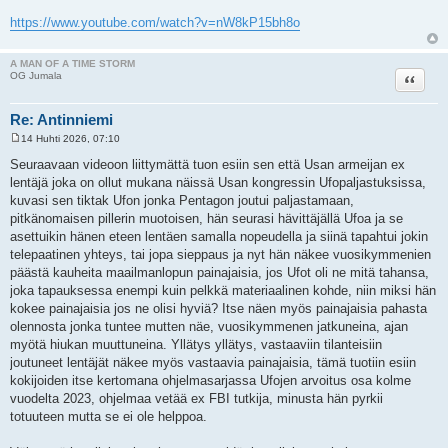
https://www.youtube.com/watch?v=nW8kP15bh8o
A MAN OF A TIME STORM
Lainaa
OG Jumala
Re: Antinniemi
14 Huhti 2026, 07:10
V
i
Seuraavaan videoon liittymättä tuon esiin sen että Usan armeijan ex
e
lentäjä joka on ollut mukana näissä Usan kongressin Ufopaljastuksissa,
s
t
kuvasi sen tiktak Ufon jonka Pentagon joutui paljastamaan,
i
pitkänomaisen pillerin muotoisen, hän seurasi hävittäjällä Ufoa ja se
asettuikin hänen eteen lentäen samalla nopeudella ja siinä tapahtui jokin
telepaatinen yhteys, tai jopa sieppaus ja nyt hän näkee vuosikymmenien
päästä kauheita maailmanlopun painajaisia, jos Ufot oli ne mitä tahansa,
joka tapauksessa enempi kuin pelkkä materiaalinen kohde, niin miksi hän
kokee painajaisia jos ne olisi hyviä? Itse näen myös painajaisia pahasta
olennosta jonka tuntee mutten näe, vuosikymmenen jatkuneina, ajan
myötä hiukan muuttuneina. Yllätys yllätys, vastaaviin tilanteisiin
joutuneet lentäjät näkee myös vastaavia painajaisia, tämä tuotiin esiin
kokijoiden itse kertomana ohjelmasarjassa Ufojen arvoitus osa kolme
vuodelta 2023, ohjelmaa vetää ex FBI tutkija, minusta hän pyrkii
totuuteen mutta se ei ole helppoa.