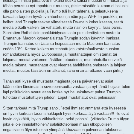
heikkoja ihmisiä jotka ovat mukana koska kaikki muutkin on mukana ja
tähän perustuu nyt tapahtunut muutos, (sisimmissään kukaan ei haluaisi
olla paholaisten puolella ja Trump tuli kuin tähtenä ja pelastuksena
taivaalta tarjoten hyvän vaihtoehdon ja näin jopa WEF:fin porukka, ne
heikot lähti Trumpin taakse viimeisessä Dawosin kokouksessa, tästä
media pitkälti vaikeni tai vähätteli, mutta näin on käynyt. Taas pahis,
Sionistien Rothchildin pankkiiridynastiasta presidenttiyteen nostettu
Emmanuel Macron kyseenalaistaa Trumpin sodan käynnin Iranissa.
Trumpin kannatus on Usassa huipussaan mutta Macronin kannatus
enään 10%. Kertoo kaiken mustahattujen katstrofaalisesta suosion
romahduksesta myös Euroopassa ja mustahattujen omistamat tai
lahjomat mediat vaikenee tästäkin totuudesta, mustahatuilla on vielä
media takana, mustahatut ovat yleensä ääririkkaita omistaen ja lahjoen
mediat, muutos tässäkin on alkanut, raha ei aina ratkaise vaan järki.)
Tähän asti kyse oli mustasta magiasta jossa päivänselvät asiat
käännettiin länsimaista suvereenisuutta vastaan ja nyt tämä huijaus tulee
läpi politikoiden avautuessa koska nyt he uskaltavat puhua Trumpin
tuhottua mustahattujen johdon. Loput mustahatut ovat peloissaan.
Sitten tärkeää mitä Trump sanoi, "ettei ihmiset ymmärrä että kyseessä
on hyvin korkean tason shakkipeli hyvin korkeaa älyä vastaan!!! He ovat
hyvin älykkäitä, hyvin väkivaltaisia, sekä pahoja". (viittaako Trump älyyn
joka ei ole ihmislähtöinen? salaliittoteoriaan maan ulkopuolisen
negatiivisen älyn istuessa ylimpänä khazaarien palvonnan tuloksena,