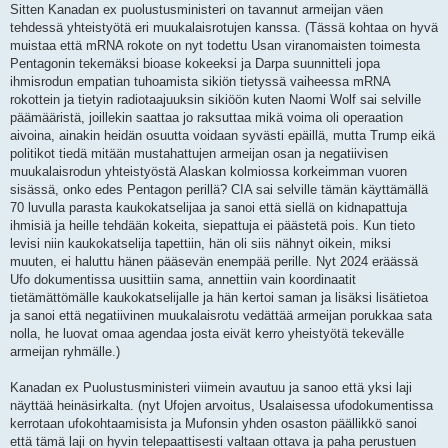
Sitten Kanadan ex puolustusministeri on tavannut armeijan väen
tehdessä yhteistyötä eri muukalaisrotujen kanssa. (Tässä kohtaa on hyvä
muistaa että mRNA rokote on nyt todettu Usan viranomaisten toimesta
Pentagonin tekemäksi bioase kokeeksi ja Darpa suunnitteli jopa
ihmisrodun empatian tuhoamista sikiön tietyssä vaiheessa mRNA
rokottein ja tietyin radiotaajuuksin sikiöön kuten Naomi Wolf sai selville
päämääristä, joillekin saattaa jo raksuttaa mikä voima oli operaation
aivoina, ainakin heidän osuutta voidaan syvästi epäillä, mutta Trump eikä
politikot tiedä mitään mustahattujen armeijan osan ja negatiivisen
muukalaisrodun yhteistyöstä Alaskan kolmiossa korkeimman vuoren
sisässä, onko edes Pentagon perillä? CIA sai selville tämän käyttämällä
70 luvulla parasta kaukokatselijaa ja sanoi että siellä on kidnapattuja
ihmisiä ja heille tehdään kokeita, siepattuja ei päästetä pois. Kun tieto
levisi niin kaukokatselija tapettiin, hän oli siis nähnyt oikein, miksi
muuten, ei haluttu hänen pääsevän enempää perille. Nyt 2024 eräässä
Ufo dokumentissa uusittiin sama, annettiin vain koordinaatit
tietämättömälle kaukokatselijalle ja hän kertoi saman ja lisäksi lisätietoa
ja sanoi että negatiivinen muukalaisrotu vedättää armeijan porukkaa sata
nolla, he luovat omaa agendaa josta eivät kerro yheistyötä tekevälle
armeijan ryhmälle.)
Kanadan ex Puolustusministeri viimein avautuu ja sanoo että yksi laji
näyttää heinäsirkalta. (nyt Ufojen arvoitus, Usalaisessa ufodokumentissa
kerrotaan ufokohtaamisista ja Mufonsin yhden osaston päällikkö sanoi
että tämä laji on hyvin telepaattisesti valtaan ottava ja paha perustuen