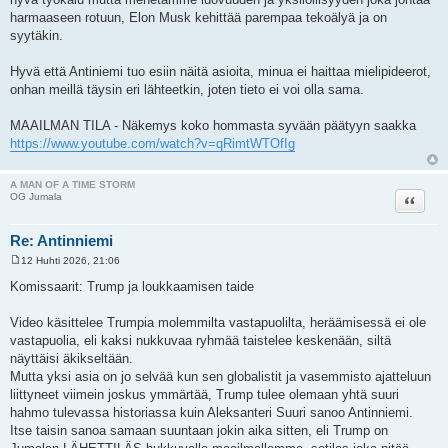
harmaaseen rotuun, Elon Musk kehittää parempaa tekoälyä ja on
syytäkin.
Hyvä että Antiniemi tuo esiin näitä asioita, minua ei haittaa mielipideerot,
onhan meillä täysin eri lähteetkin, joten tieto ei voi olla sama.
MAAILMAN TILA - Näkemys koko hommasta syvään päätyyn saakka
https://www.youtube.com/watch?v=qRimtWTOfIg
A MAN OF A TIME STORM
Lainaa
OG Jumala
Re: Antinniemi
12 Huhti 2026, 21:06
V
i
Komissaarit: Trump ja loukkaamisen taide
e
s
t
Video käsittelee Trumpia molemmilta vastapuolilta, heräämisessä ei ole
i
vastapuolia, eli kaksi nukkuvaa ryhmää taistelee keskenään, siltä
näyttäisi äkikseltään.
Mutta yksi asia on jo selvää kun sen globalistit ja vasemmisto ajatteluun
liittyneet viimein joskus ymmärtää, Trump tulee olemaan yhtä suuri
hahmo tulevassa historiassa kuin Aleksanteri Suuri sanoo Antinniemi.
Itse taisin sanoa samaan suuntaan jokin aika sitten, eli Trump on