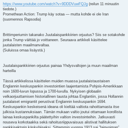
https://www.youtube.com/watch?v=9DDDVuwFQJg
(reilun 11 minuutin
tiedote.)
Promethean Action: Trump käy sotaa — mutta kohde ei ole Iran
(suomennos Rapsodia)
Brittimperiumin takanako Juutalaispankkiirien orjuutus? Siis se sotakohde
jonka Trump väittää jo voittaneen. Seuraava artikkeli käsittelee
juutalaisten maailmanvaltaa.
(Suluissa omaa lisäystä.)
Juutalaispankkiirien orjuutus painaa Yhdysvaltojen ja muun maailman
harteilla
Tässä artikkelissa käsittelen muiden muassa juutalaistaustaisen
Englannin keskuspankin investointien laajentamista Pohjois-Amerikkaan
noin 1600-luvun lopussa ja 1700-luvulla. Nykyisen globaalin
velkaorjuuttamisen historiallinen tausta johtaa Englantiin, jossa Hollannin
juutalaiset emigrantit perustivat Englannin keskuspankin 1694.
Keskuspankin keskeisenä ideana oli kieltää valtiota rahoittamasta itse
julkisia kustannuksiaan. Tämän mukaan valtio joutui ottamaan korollista
lainaa keskuspankilta päätettyihin valtion investointeihin. Jatkuvasti
nouseva korkotaakka sekä rahoitusriippuvaisuus alistivat hallituksen
pankkisektorin käskyläiseksi. Sittemmin vuonna 1913 sai ”lainvoiman”