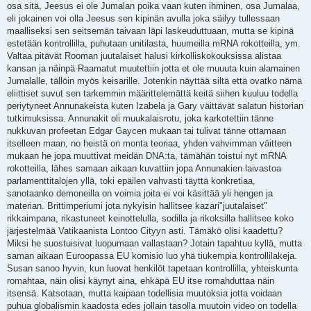
osa sitä, Jeesus ei ole Jumalan poika vaan kuten ihminen, osa Jumalaa,
eli jokainen voi olla Jeesus sen kipinän avulla joka säilyy tullessaan
maalliseksi sen seitsemän taivaan läpi laskeuduttuaan, mutta se kipinä
estetään kontrollilla, puhutaan unitilasta, huumeilla mRNA rokotteilla, ym.
Valtaa pitävät Rooman juutalaiset halusi kirkolliskokouksissa alistaa
kansan ja näinpä Raamatut muutettiin jotta et ole muuuta kuin alamainen
Jumalalle, tällöin myös keisarille. Jotenkin näyttää siltä että ovatko nämä
eliittiset suvut sen tarkemmin määrittelemättä keitä siihen kuuluu todella
periytyneet Annunakeista kuten Izabela ja Gary väittävät salatun historian
tutkimuksissa. Annunakit oli muukalaisrotu, joka karkotettiin tänne
nukkuvan profeetan Edgar Gaycen mukaan tai tulivat tänne ottamaan
itselleen maan, no heistä on monta teoriaa, yhden vahvimman väitteen
mukaan he jopa muuttivat meidän DNA:ta, tämähän toistui nyt mRNA
rokotteilla, lähes samaan aikaan kuvattiin jopa Annunakien laivastoa
parlamenttitalojen yllä, toki epäilen vahvasti täyttä konkretiaa,
sanotaanko demoneilla on voimia joita ei voi käsittää yli hengen ja
materian. Brittimperiumi jota nykyisin hallitsee kazari"juutalaiset"
rikkaimpana, rikastuneet keinottelulla, sodilla ja rikoksilla hallitsee koko
järjestelmää Vatikaanista Lontoo Cityyn asti. Tämäkö olisi kaadettu?
Miksi he suostuisivat luopumaan vallastaan? Jotain tapahtuu kyllä, mutta
saman aikaan Euroopassa EU komisio luo yhä tiukempia kontrollilakeja.
Susan sanoo hyvin, kun luovat henkilöt tapetaan kontrollilla, yhteiskunta
romahtaa, näin olisi käynyt aina, ehkäpä EU itse romahduttaa näin
itsensä. Katsotaan, mutta kaipaan todellisia muutoksia jotta voidaan
puhua globalismin kaadosta edes jollain tasolla muutoin video on todella