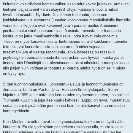
kuitenkin kolektiivisen kentän vaikutuksen mitä kokee ja näkee, armeijan
lentäjien paljastuneet kanssakäynnit Ufojen kanssa ei puolla mitään
hyväntahtoisuutta. Nyt luotu Galaktinen federaatio, näen sen
jonkinlaisena uususkontona Jumalan korvikkeena materialistisille ihmisille
varsinkin niille jotka ovat kokeneet jotain paranormaalia. Antinniemi
puoltaa koska siinä puhutaan hyvistä asioita, minusta itse federaatio
käsite jo on jatke maailmanhallitukselle, jotka luovat vain ongelmia.
Tiedot on myös kanavoinneista, luotettavuus on alle kaikkien mittareiden,
toki niitä voi kunnella mutta pelkona on että niihin vajoaa ja
maailmankuva ei vastaa tapahtumia, ehkä kyseessä on tässäkin
psykologinen operaatio saada ihmiset uskomaan hyvään, koska jos et
tiennyt, niin Ufonäkijät luo tulevaisuuden, siksi aihealuetta manipuloidaan
niin paljon kuin voidaan ja totuutta ei kerrota minkä nyt tuon esiin mistä
on kysymys.
Sitten luonnonmukaisuus, luonnonmukaisuus ja luonnonmukaisuus on
Jumalasta, tämä on Pastori Olavi Rouheen Ilmestyskirjasta! Se on
kirjoitettu 1999 ja se mitä hän kertoo tulee myöhemmin eteen, taivaalliset
Trumpetit kuultiin ja jopa itse kuulin kahdesti. Loppu on hyvä, mustahatut,
sodan johtajat pidätetään juuri ennen kuin he aloittaisivat suuren sodan,
harmageddonin.
Elon Muskin tavoitteet ovat osin kyseenalaisia koska ne ei täytä näitä
kriteereitä. En ole yhdenkään perinteisen uskonnon alla, mutta kuulun
kirkkoon edelleen, enkä ole kristinuskontoamme vastaan, mutten lue