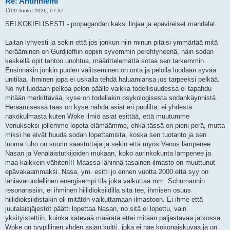
Re: Antinniemi
09 Touko 2026, 07:37
V
i
SELKOKIELISESTI - propagandan kaksi linjaa ja epävireiset mandalat
e
s
t
Laitan lyhyesti ja sekin että jos jonkun niin minun pitäisi ymmärtää mitä
i
herääminen on Gurdjieffiin oppiin syvemmin perehtyneenä, näin sodan
keskellä opit tahtoo unohtua, määrittelemättä sotaa sen tarkemmin.
Ensinnäkin jonkin puolen valitseminen on unta ja pelolla luodaan syvää
unitilaa, ihminen jopa ei uskalla tehdä haluamiansa jos tarpeeksi pelkää.
No nyt luodaan pelkoa pelon päälle vaikka todellisuudessa ei tapahdu
mitään merkittävää, kyse on todellakin psykologisesta sodankäynnistä.
Heräämisessä taas on kyse nähdä asiat eri puolilta, ei yhdestä
näkökulmasta kuten Woke ilmiö asiat esittää, että muutumme
Venukseksi jollemme lopeta elämäämme, ehkä tässä on pieni perä, mutta
miksi he eivät huuda sodan lopettamista, koska sen tuotanto ja sen
luoma tuho on suurin saastuttaja ja sekin että myös Venus lämpenee
Nasan ja Venäläistutkijoiden mukaan, koko aurinkokunta lämpenee ja
maa kaikkein vähiten!!! Maassa lähinnä tasainen ilmasto on muuttunut
epävakaammaksi. Nasa, ym. esitti jo ennen vuotta 2000 että syy on
lähiavaruudellinen energisempi tila joka vaikuttaa mm. Schumannin
resonanssiin, ei ihminen hiilidioksiidilla sitä tee, ihmisen osuus
hiilidioksiidistakin oli mitätön vaikuttamaan ilmastoon. Ei ihme että
juutalaisjäjestöt päätti lopettaa Nasan, no sitä ei lopettu, vain
yksityistettiin, kuinka kätevää määrätä ettei mitään paljastavaa jatkossa.
Woke on tyypillinen yhden asian kultti, joka ei näe kokonaiskuvaa ja on