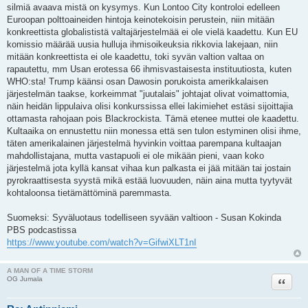
silmiä avaava mistä on kysymys. Kun Lontoo City kontroloi edelleen
Euroopan polttoaineiden hintoja keinotekoisin perustein, niin mitään
konkreettista globalististä valtajärjestelmää ei ole vielä kaadettu. Kun EU
komissio määrää uusia hulluja ihmisoikeuksia rikkovia lakejaan, niin
mitään konkreettista ei ole kaadettu, toki syvän valtion valtaa on
rapautettu, mm Usan erotessa 66 ihmisvastaisesta instituutiosta, kuten
WHO:sta! Trump käänsi osan Dawosin porukoista amerikkalaisen
järjestelmän taakse, korkeimmat "juutalais" johtajat olivat voimattomia,
näin heidän lippulaiva olisi konkurssissa ellei lakimiehet estäsi sijoittajia
ottamasta rahojaan pois Blackrockista. Tämä etenee muttei ole kaadettu.
Kultaaika on ennustettu niin monessa että sen tulon estyminen olisi ihme,
täten amerikalainen järjestelmä hyvinkin voittaa parempana kultaajan
mahdollistajana, mutta vastapuoli ei ole mikään pieni, vaan koko
järjestelmä jota kyllä kansat vihaa kun palkasta ei jää mitään tai jostain
pyrokraattisesta syystä mikä estää luovuuden, näin aina mutta tyytyvät
kohtaloonsa tietämättöminä paremmasta.
Suomeksi: Syväluotaus todelliseen syvään valtioon - Susan Kokinda
PBS podcastissa
https://www.youtube.com/watch?v=GifwiXLT1nI
A MAN OF A TIME STORM
Lainaa
OG Jumala