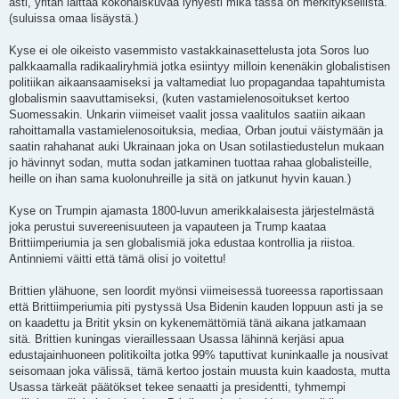
asti, yritän laittaa kokonaiskuvaa lyhyesti mikä tässä on merkityksellistä.
(suluissa omaa lisäystä.)
Kyse ei ole oikeisto vasemmisto vastakkainasettelusta jota Soros luo
palkkaamalla radikaaliryhmiä jotka esiintyy milloin kenenäkin globalistisen
politiikan aikaansaamiseksi ja valtamediat luo propagandaa tapahtumista
globalismin saavuttamiseksi, (kuten vastamielenosoitukset kertoo
Suomessakin. Unkarin viimeiset vaalit jossa vaalitulos saatiin aikaan
rahoittamalla vastamielenosoituksia, mediaa, Orban joutui väistymään ja
saatin rahahanat auki Ukrainaan joka on Usan sotilastiedustelun mukaan
jo hävinnyt sodan, mutta sodan jatkaminen tuottaa rahaa globalisteille,
heille on ihan sama kuolonuhreille ja sitä on jatkunut hyvin kauan.)
Kyse on Trumpin ajamasta 1800-luvun amerikkalaisesta järjestelmästä
joka perustui suvereenisuuteen ja vapauteen ja Trump kaataa
Brittiimperiumia ja sen globalismiä joka edustaa kontrollia ja riistoa.
Antinniemi väitti että tämä olisi jo voitettu!
Brittien ylähuone, sen loordit myönsi viimeisessä tuoreessa raportissaan
että Brittiimperiumia piti pystyssä Usa Bidenin kauden loppuun asti ja se
on kaadettu ja Britit yksin on kykenemättömiä tänä aikana jatkamaan
sitä. Brittien kuningas vieraillessaan Usassa lähinnä kerjäsi apua
edustajainhuoneen politikoilta jotka 99% taputtivat kuninkaalle ja nousivat
seisomaan joka välissä, tämä kertoo jostain muusta kuin kaadosta, mutta
Usassa tärkeät päätökset tekee senaatti ja presidentti, tyhmempi