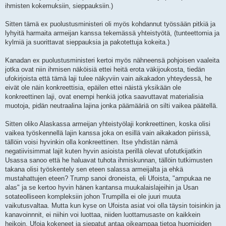
ihmisten kokemuksiin, sieppauksiin.)
Sitten tämä ex puolustusministeri oli myös kohdannut työssään pitkiä ja
lyhyitä harmaita armeijan kanssa tekemässä yhteistyötä, (tunteettomia ja
kylmiä ja suorittavat sieppauksia ja pakotettuja kokeita.)
Kanadan ex puolustusministeri kertoi myös nähneensä pohjoisen vaaleita
jotka ovat niin ihmisen näköisiä ettei heitä erota väkijoukosta, tiedän
ufokirjoista että tämä laji tulee näkyviin vain aikakadon yhteydessä, he
eivät ole näin konkreettisia, epäilen ettei näistä yksikään ole
konkreettinen laji, ovat enempi henkiä jotka saavuttavat materialisia
muotoja, pidän neutraalina lajina jonka päämääriä on silti vaikea päätellä.
Sitten oliko Alaskassa armeijan yhteistyölaji konkreettinen, koska olisi
vaikea työskennellä lajin kanssa joka on esillä vain aikakadon piirissä,
tällöin voisi hyvinkin olla konkreettinen. Itse yhdistän nämä
negatiivisimmat lajit kuten hyvin asioista perillä olevat ufotutkijatkin
Usassa sanoo että he haluavat tuhota ihmiskunnan, tällöin tutkimusten
takana olisi työskentely sen eteen salassa armeijalta ja ehkä
mustahattujen eteen? Trump sanoi droneista, eli Ufoista, "ampukaa ne
alas" ja se kertoo hyvin hänen kantansa muukalaislajeihin ja Usan
sotateolliseen kompleksiin johon Trumpilla ei ole juuri muuta
vaikutusvaltaa. Mutta kun kyse on Ufoista asiat voi olla täysin toisinkin ja
kanavoinnnit, ei niihin voi luottaa, niiden luottamusaste on kaikkein
heikoin, Ufoja kokeneet ja siepatut antaa oikeampaa tietoa huomioiden