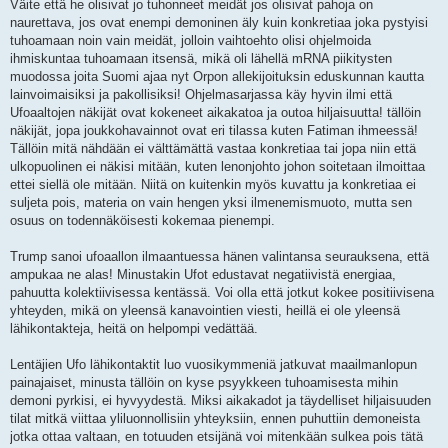
Väite että he olisivat jo tuhonneet meidät jos olisivat pahoja on
naurettava, jos ovat enempi demoninen äly kuin konkretiaa joka pystyisi
tuhoamaan noin vain meidät, jolloin vaihtoehto olisi ohjelmoida
ihmiskuntaa tuhoamaan itsensä, mikä oli lähellä mRNA piikitysten
muodossa joita Suomi ajaa nyt Orpon allekijoituksin eduskunnan kautta
lainvoimaisiksi ja pakollisiksi! Ohjelmasarjassa käy hyvin ilmi että
Ufoaaltojen näkijät ovat kokeneet aikakatoa ja outoa hiljaisuutta! tällöin
näkijät, jopa joukkohavainnot ovat eri tilassa kuten Fatiman ihmeessä!
Tällöin mitä nähdään ei välttämättä vastaa konkretiaa tai jopa niin että
ulkopuolinen ei näkisi mitään, kuten lenonjohto johon soitetaan ilmoittaa
ettei siellä ole mitään. Niitä on kuitenkin myös kuvattu ja konkretiaa ei
suljeta pois, materia on vain hengen yksi ilmenemismuoto, mutta sen
osuus on todennäköisesti kokemaa pienempi.
Trump sanoi ufoaallon ilmaantuessa hänen valintansa seurauksena, että
ampukaa ne alas! Minustakin Ufot edustavat negatiivistä energiaa,
pahuutta kolektiivisessa kentässä. Voi olla että jotkut kokee positiivisena
yhteyden, mikä on yleensä kanavointien viesti, heillä ei ole yleensä
lähikontakteja, heitä on helpompi vedättää.
Lentäjien Ufo lähikontaktit luo vuosikymmeniä jatkuvat maailmanlopun
painajaiset, minusta tällöin on kyse psyykkeen tuhoamisesta mihin
demoni pyrkisi, ei hyvyydestä. Miksi aikakadot ja täydelliset hiljaisuuden
tilat mitkä viittaa yliluonnollisiin yhteyksiin, ennen puhuttiin demoneista
jotka ottaa valtaan, en totuuden etsijänä voi mitenkään sulkea pois tätä