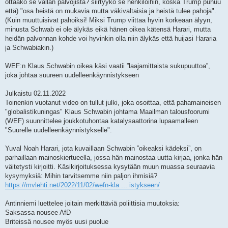
ottaako se vallan palvojista? siirtyykö se henkilöihin, koska Trump puhuu
että) "osa heistä on mukavia mutta väkivaltaisia ja heistä tulee pahoja".
(Kuin muuttuisivat pahoiksi! Miksi Trump viittaa hyvin korkeaan älyyn,
minusta Schwab ei ole älykäs eikä hänen oikea kätensä Harari, mutta
heidän palvonnan kohde voi hyvinkin olla niin älykäs että huijasi Hararia
ja Schwabiakin.)
WEF:n Klaus Schwabin oikea käsi vaatii ”laajamittaista sukupuuttoa”,
joka johtaa suureen uudelleenkäynnistykseen
Julkaistu 02.11.2022
Toinenkin vuotanut video on tullut julki, joka osoittaa, että pahamaineisen
"globalistikuningas" Klaus Schwabin johtama Maailman talousfoorumi
(WEF) suunnittelee joukkotuhontaa katalysaattorina lupaamalleen
"Suurelle uudelleenkäynnistykselle".
Yuval Noah Harari, jota kuvaillaan Schwabin ”oikeaksi kädeksi”, on
parhaillaan mainoskiertueella, jossa hän mainostaa uutta kirjaa, jonka hän
väitetysti kirjoitti. Käsikirjoituksessa kysytään muun muassa seuraavia
kysymyksiä: Mihin tarvitsemme niin paljon ihmisiä?
https://mvlehti.net/2022/11/02/wefn-kla ... istykseen/
Antinniemi luettelee joitain merkittäviä poliittisia muutoksia:
Saksassa nousee AfD
Briteissä nousee myös uusi puolue