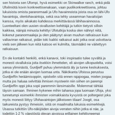
sen historia sen Ufompi, hyvä esimerkki on Skinwalker ranch, enkä pidä
Ufoilmiötä kovin konkreettisenakaan, vaan puolikonkreettisena, johtuu
lukuisista omista paranormaali ja Ufo havainnoista joista osa on lähi-Ufo
havaintoja, olentohavaintoja, sekä osa tehty useamman havaitsijan
kanssa, myös aikakato kahdessa merkittävässä lähihavainnossa.
Luonteeltani olen uusien oivallusten kehittäjä ja tutkin tietysti silloin
kaikkea, näinpä minusta kehittyi Ufotutkija koska olen nähnyt niitä,
kokenut paranormaaleja ja olen päätynyt aivan muuhun ratkaisuun kuin
valtavirran ratkaisut, pidän toki kaikki ratkaisut auki jotka ovat uskottavia
vielä sen jälkeen kun niitä katsoo eri kulmilta, täsmääkö ne väitettyyn
ratkaisuun.
En ole kontakti henkilö, enkä kanavoi, toki inspiraatio tulee syvältä ja
monesti oivalluksia joita itsekkin ihmettelen, eli aivojen ulkopuolelta, voisi
sanoa yliminästä, Gurdjieff puhuu ylemmästä äly ja tunne keskuksesta,
jotka ei ole enään aivojen luomaa unta. Näkökanta Ufoissa perustuu
Gurdjieffin heräämisoppiin, opiskelin sitä ennen rajajoogaa, mielen joogaa
mutta jos haluaa selvittää ihmisen mysteerin niin siihen on parempi
Gurdjieffin oppi joka sopii paremmin länsimaisille. Molemmat tähtää
täysin samaan. Ihminen kykenee mihin tahansa jopa luomaan Ufoja, yksi
tunnetumpi esimerkki ihmisten voimakkaista kyvyistä on poltergeist joka
myös monesti liittyy Ufohavaintojen jälkeiseen tilaan! Joogit, osa
taikureista pystyy ihmeisiin, siitä on maailmalta lukuisia esimerkkejä.
Usassa tutkittiin Ufo-näkijöiden aivoja verraten niihin jotka ei näe, ja
todettiin 1-2 % väestöstä olevan aivoissa erillainen kehittyneempi