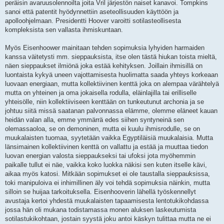
peräisin avaruusolennoilta joita Vril järjestön naiset kanavoi. Tompkins
sanoi että patentit hyödynnettiin aseteollisuuden käyttöön ja
apolloohjelmaan. Presidentti Hoover varoitti sotilasteollisesta
kompleksista sen vallasta ihmiskuntaan.
Myös Eisenhoower mainitaan tehden sopimuksia lyhyiden harmaiden
kanssa väitetysti mm. sieppauksista, itse olen tästä hiukan toista mieltä,
näen sieppaukset ilmiönä joka estää kehityksen. Joillain ihmisillä on
luontaista kykyä uneen vajottamisesta huolimatta saada yhteys korkeaan
luovaan energiaan, mutta kollektiivinen kenttä joka on alempaa värähtelyä
mutta on yhteinen ja oma jokaisella rodulla, eläinlajilla tai erilliselle
yhteisölle, niin kollektiiviseen kenttään on tunkeutunut archonia ja se
johtuu siitä missä saatanan palvonnassa elämme, olemme eläneet kauan
heidän valan alla, emme ymmärrä edes siihen syntyneinä sen
olemassaoloa, se on demoninen, mutta ei kuulu ihmisrodulle, se on
muukalaisten tuomaa, syytetään vaikka Egyptiläisiä muukalaisia. Mutta
länsimainen kollektiivinen kenttä on vallattu ja estää ja muuttaa tiedon
luovan energian valosta sieppaukseksi tai ufoksi jota myöhemmin
paikalle tullut ei näe, vaikka koko luokka näkisi sen kuten itselle kävi,
aikaa myös katosi. Mitkään sopimukset ei ole taustalla sieppauksissa,
toki manipuloiva ei inhimillinen äly voi tehdä sopimuksia näinkin, mutta
silloin se huijaa tarkoituksella. Eisenhooverin lähellä työskennellyt
avustaja kertoi yhdestä muukalaisten tapaamisesta lentotukikohdassa
jossa hän oli mukana todistamassa monen aluksen laskeutumista
sotilastukikohtaan, jostain syystä joku antoi käskyn tulittaa mutta ne ei