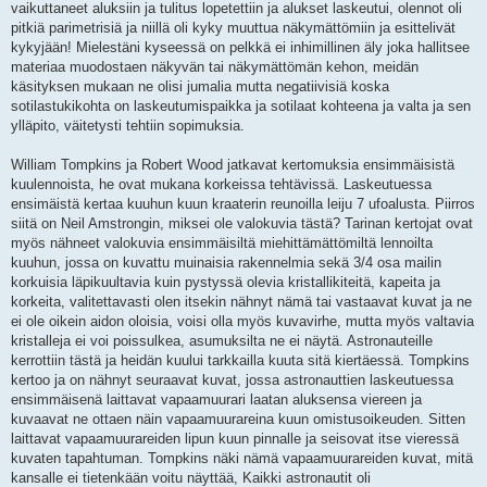
vaikuttaneet aluksiin ja tulitus lopetettiin ja alukset laskeutui, olennot oli
pitkiä parimetrisiä ja niillä oli kyky muuttua näkymättömiin ja esittelivät
kykyjään! Mielestäni kyseessä on pelkkä ei inhimillinen äly joka hallitsee
materiaa muodostaen näkyvän tai näkymättömän kehon, meidän
käsityksen mukaan ne olisi jumalia mutta negatiivisiä koska
sotilastukikohta on laskeutumispaikka ja sotilaat kohteena ja valta ja sen
ylläpito, väitetysti tehtiin sopimuksia.
William Tompkins ja Robert Wood jatkavat kertomuksia ensimmäisistä
kuulennoista, he ovat mukana korkeissa tehtävissä. Laskeutuessa
ensimäistä kertaa kuuhun kuun kraaterin reunoilla leiju 7 ufoalusta. Piirros
siitä on Neil Amstrongin, miksei ole valokuvia tästä? Tarinan kertojat ovat
myös nähneet valokuvia ensimmäisiltä miehittämättömiltä lennoilta
kuuhun, jossa on kuvattu muinaisia rakennelmia sekä 3/4 osa mailin
korkuisia läpikuultavia kuin pystyssä olevia kristallikiteitä, kapeita ja
korkeita, valitettavasti olen itsekin nähnyt nämä tai vastaavat kuvat ja ne
ei ole oikein aidon oloisia, voisi olla myös kuvavirhe, mutta myös valtavia
kristalleja ei voi poissulkea, asumuksilta ne ei näytä. Astronauteille
kerrottiin tästä ja heidän kuului tarkkailla kuuta sitä kiertäessä. Tompkins
kertoo ja on nähnyt seuraavat kuvat, jossa astronauttien laskeutuessa
ensimmäisenä laittavat vapaamuurari laatan aluksensa viereen ja
kuvaavat ne ottaen näin vapaamuurareina kuun omistusoikeuden. Sitten
laittavat vapaamuurareiden lipun kuun pinnalle ja seisovat itse vieressä
kuvaten tapahtuman. Tompkins näki nämä vapaamuurareiden kuvat, mitä
kansalle ei tietenkään voitu näyttää, Kaikki astronautit oli