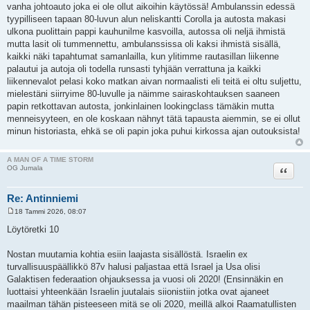
vanha johtoauto joka ei ole ollut aikoihin käytössä! Ambulanssin edessä
tyypilliseen tapaan 80-luvun alun neliskantti Corolla ja autosta makasi
ulkona puolittain pappi kauhunilme kasvoilla, autossa oli neljä ihmistä
mutta lasit oli tummennettu, ambulanssissa oli kaksi ihmistä sisällä,
kaikki näki tapahtumat samanlailla, kun ylitimme rautasillan liikenne
palautui ja autoja oli todella runsasti tyhjään verrattuna ja kaikki
liikennevalot pelasi koko matkan aivan normaalisti eli teitä ei oltu suljettu,
mielestäni siirryime 80-luvulle ja näimme sairaskohtauksen saaneen
papin retkottavan autosta, jonkinlainen lookingclass tämäkin mutta
menneisyyteen, en ole koskaan nähnyt tätä tapausta aiemmin, se ei ollut
minun historiasta, ehkä se oli papin joka puhui kirkossa ajan outouksista!
A MAN OF A TIME STORM
Lainaa
OG Jumala
Re: Antinniemi
18 Tammi 2026, 08:07
V
i
Löytöretki 10
e
s
t
Nostan muutamia kohtia esiin laajasta sisällöstä. Israelin ex
i
turvallisuuspäällikkö 87v halusi paljastaa että Israel ja Usa olisi
Galaktisen federaation ohjauksessa ja vuosi oli 2020! (Ensinnäkin en
luottaisi yhteenkään Israelin juutalais siionistiin jotka ovat ajaneet
maailman tähän pisteeseen mitä se oli 2020, meillä alkoi Raamatullisten