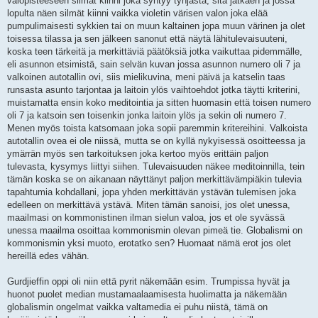
valopisteeseen silmät kiinni joka syntyy tyhjästä, sitä jatkaen ja jossa
lopulta näen silmät kiinni vaikka violetin värisen valon joka elää
pumpulimaisesti sykkien tai on muun kaltainen jopa muun värinen ja olet
toisessa tilassa ja sen jälkeen sanonut että näytä lähitulevaisuuteni,
koska teen tärkeitä ja merkittäviä päätöksiä jotka vaikuttaa pidemmälle,
eli asunnon etsimistä, sain selvän kuvan jossa asunnon numero oli 7 ja
valkoinen autotallin ovi, siis mielikuvina, meni päivä ja katselin taas
runsasta asunto tarjontaa ja laitoin ylös vaihtoehdot jotka täytti kriterini,
muistamatta ensin koko meditointia ja sitten huomasin että toisen numero
oli 7 ja katsoin sen toisenkin jonka laitoin ylös ja sekin oli numero 7.
Menen myös toista katsomaan joka sopii paremmin kritereihini. Valkoista
autotallin ovea ei ole niissä, mutta se on kyllä nykyisessä osoitteessa ja
ymärrän myös sen tarkoituksen joka kertoo myös erittäin paljon
tulevasta, kysymys liittyi siihen. Tulevaisuuden näkee meditoinnilla, tein
tämän koska se on aikanaan näyttänyt paljon merkittävämpiäkin tulevia
tapahtumia kohdallani, jopa yhden merkittävän ystävän tulemisen joka
edelleen on merkittävä ystävä. Miten tämän sanoisi, jos olet unessa,
maailmasi on kommonistinen ilman sielun valoa, jos et ole syvässä
unessa maailma osoittaa kommonismin olevan pimeä tie. Globalismi on
kommonismin yksi muoto, erotatko sen? Huomaat nämä erot jos olet
hereillä edes vähän.
Gurdjieffin oppi oli niin että pyrit näkemään esim. Trumpissa hyvät ja
huonot puolet median mustamaalaamisesta huolimatta ja näkemään
globalismin ongelmat vaikka valtamedia ei puhu niistä, tämä on