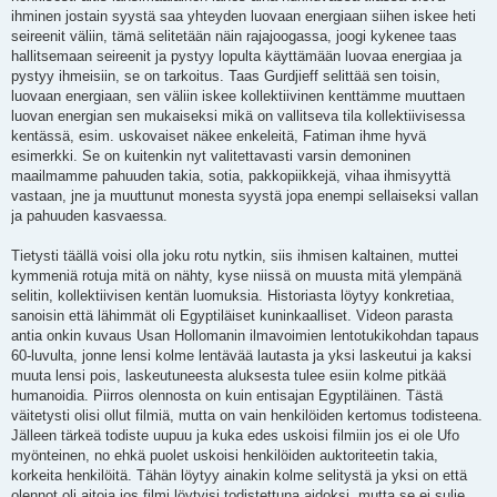
ihminen jostain syystä saa yhteyden luovaan energiaan siihen iskee heti
seireenit väliin, tämä selitetään näin rajajoogassa, joogi kykenee taas
hallitsemaan seireenit ja pystyy lopulta käyttämään luovaa energiaa ja
pystyy ihmeisiin, se on tarkoitus. Taas Gurdjieff selittää sen toisin,
luovaan energiaan, sen väliin iskee kollektiivinen kenttämme muuttaen
luovan energian sen mukaiseksi mikä on vallitseva tila kollektiivisessa
kentässä, esim. uskovaiset näkee enkeleitä, Fatiman ihme hyvä
esimerkki. Se on kuitenkin nyt valitettavasti varsin demoninen
maailmamme pahuuden takia, sotia, pakkopiikkejä, vihaa ihmisyyttä
vastaan, jne ja muuttunut monesta syystä jopa enempi sellaiseksi vallan
ja pahuuden kasvaessa.
Tietysti täällä voisi olla joku rotu nytkin, siis ihmisen kaltainen, muttei
kymmeniä rotuja mitä on nähty, kyse niissä on muusta mitä ylempänä
selitin, kollektiivisen kentän luomuksia. Historiasta löytyy konkretiaa,
sanoisin että lähimmät oli Egyptiläiset kuninkaalliset. Videon parasta
antia onkin kuvaus Usan Hollomanin ilmavoimien lentotukikohdan tapaus
60-luvulta, jonne lensi kolme lentävää lautasta ja yksi laskeutui ja kaksi
muuta lensi pois, laskeutuneesta aluksesta tulee esiin kolme pitkää
humanoidia. Piirros olennosta on kuin entisajan Egyptiläinen. Tästä
väitetysti olisi ollut filmiä, mutta on vain henkilöiden kertomus todisteena.
Jälleen tärkeä todiste uupuu ja kuka edes uskoisi filmiin jos ei ole Ufo
myönteinen, no ehkä puolet uskoisi henkilöiden auktoriteetin takia,
korkeita henkilöitä. Tähän löytyy ainakin kolme selitystä ja yksi on että
olennot oli aitoja jos filmi löytyisi todistettuna aidoksi, mutta se ei sulje