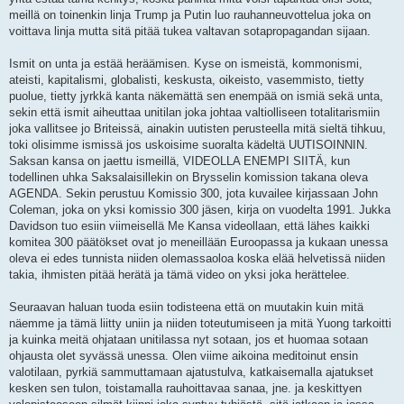
meillä on toinenkin linja Trump ja Putin luo rauhanneuvottelua joka on
voittava linja mutta sitä pitää tukea valtavan sotapropagandan sijaan.
Ismit on unta ja estää heräämisen. Kyse on ismeistä, kommonismi,
ateisti, kapitalismi, globalisti, keskusta, oikeisto, vasemmisto, tietty
puolue, tietty jyrkkä kanta näkemättä sen enempää on ismiä sekä unta,
sekin että ismit aiheuttaa unitilan joka johtaa valtiolliseen totalitarismiin
joka vallitsee jo Briteissä, ainakin uutisten perusteella mitä sieltä tihkuu,
toki olisimme ismissä jos uskoisime suoralta kädeltä UUTISOINNIN.
Saksan kansa on jaettu ismeillä, VIDEOLLA ENEMPI SIITÄ, kun
todellinen uhka Saksalaisillekin on Brysselin komission takana oleva
AGENDA. Sekin perustuu Komissio 300, jota kuvailee kirjassaan John
Coleman, joka on yksi komissio 300 jäsen, kirja on vuodelta 1991. Jukka
Davidson tuo esiin viimeisellä Me Kansa videollaan, että lähes kaikki
komitea 300 päätökset ovat jo meneillään Euroopassa ja kukaan unessa
oleva ei edes tunnista niiden olemassaoloa koska elää helvetissä niiden
takia, ihmisten pitää herätä ja tämä video on yksi joka herättelee.
Seuraavan haluan tuoda esiin todisteena että on muutakin kuin mitä
näemme ja tämä liitty uniin ja niiden toteutumiseen ja mitä Yuong tarkoitti
ja kuinka meitä ohjataan unitilassa nyt sotaan, jos et huomaa sotaan
ohjausta olet syvässä unessa. Olen viime aikoina meditoinut ensin
valotilaan, pyrkiä sammuttamaan ajatustulva, katkaisemalla ajatukset
kesken sen tulon, toistamalla rauhoittavaa sanaa, jne. ja keskittyen