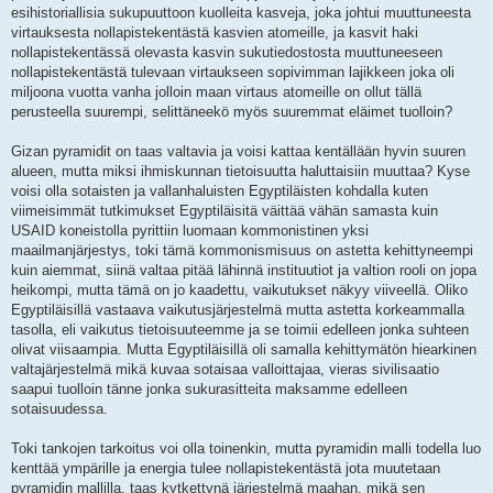
esihistoriallisia sukupuuttoon kuolleita kasveja, joka johtui muuttuneesta
virtauksesta nollapistekentästä kasvien atomeille, ja kasvit haki
nollapistekentässä olevasta kasvin sukutiedostosta muuttuneeseen
nollapistekentästä tulevaan virtaukseen sopivimman lajikkeen joka oli
miljoona vuotta vanha jolloin maan virtaus atomeille on ollut tällä
perusteella suurempi, selittäneekö myös suuremmat eläimet tuolloin?
Gizan pyramidit on taas valtavia ja voisi kattaa kentällään hyvin suuren
alueen, mutta miksi ihmiskunnan tietoisuutta haluttaisiin muuttaa? Kyse
voisi olla sotaisten ja vallanhaluisten Egyptiläisten kohdalla kuten
viimeisimmät tutkimukset Egyptiläisitä väittää vähän samasta kuin
USAID koneistolla pyrittiin luomaan kommonistinen yksi
maailmanjärjestys, toki tämä kommonismisuus on astetta kehittyneempi
kuin aiemmat, siinä valtaa pitää lähinnä instituutiot ja valtion rooli on jopa
heikompi, mutta tämä on jo kaadettu, vaikutukset näkyy viiveellä. Oliko
Egyptiläisillä vastaava vaikutusjärjestelmä mutta astetta korkeammalla
tasolla, eli vaikutus tietoisuuteemme ja se toimii edelleen jonka suhteen
olivat viisaampia. Mutta Egyptiläisillä oli samalla kehittymätön hiearkinen
valtajärjestelmä mikä kuvaa sotaisaa valloittajaa, vieras sivilisaatio
saapui tuolloin tänne jonka sukurasitteita maksamme edelleen
sotaisuudessa.
Toki tankojen tarkoitus voi olla toinenkin, mutta pyramidin malli todella luo
kenttää ympärille ja energia tulee nollapistekentästä jota muutetaan
pyramidin mallilla, taas kytkettynä järjestelmä maahan, mikä sen