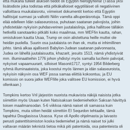
että mukana tulleet aluksen tiedot oli Egyptin hieroglyfeinä! (Tässä yksi
lisätodiste joka todistaa että pitkäkalloiset egyptiläiset oli negatiivinen
valloittava muukalaisrotu, viimeiset dokumentit kertoo että Egyptin
hallitsijat surmasi ja valloitti Niilin varrelta alkuperäisrotuja. Tämä oppi
elää edelleen Idän salaseuroissa, puhutaan saatanan palvojista, joihin
yhdistetään nykyisin puhdasverinen juutalaislinja, jotka hallitsee tälläkin
hetkellä sanotaanko pitkälti koko maailmaa, mm WEFfin kautta, rahan,
omistuksen kautta Usaa, Trump on osin alistettuna heille muttei ole
heidän puolella. Suurin osa juutalaista on ihan ok, mutta ei inhimillinen
johto. tämä alkaa ajallisesti Babylon-Judean saatanan palvonnasta,
Judea on lähellä juutalaisuutta, khazarit, jesuits 1513, nämä yhdistyivät
mm. illuminaatteihin 1776 johon yhdistyi myös samalla luciferin palvojat,
nykyiset vapaamuurarit, silloiset Masonit1717, syntyi 1954 Bilderberg
ryhmä illuminaateista, joka koostui myös lännen ja idän salaseuroista,
nykyisin näkyvin osa WEF jossa samaa eliittiä kokoontuu, ja EU
komissio on suora jatke WEFfille joka valitsee EU komission, ei hyvä
ollenkaan.)
Tompkins kertoo Vril järjestön nuorista mukavista näkijä naisista jotka
siirrettiin myös Usaan kuten Natsisaksan tiedemiehetkin Saksan hävittyä
toisen maailmansodan. 5-6 viikkoa nämä naiset oli samassa kuin
Tompkins, muta sitten heidät siirrettiin El Sequrdon tehtaalle, tämä
tapahtui Douglasissa Usassa. Kyse oli Apollo ohjelmasta ja laivasto
perusti patenttitoimiston koska tiedemiehet ja nämä naiset toi julki
valtavan määrän teknistä tietoa mikä piti patentoida, osa patenteista oli