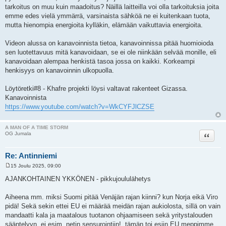
tarkoitus on muu kuin maadoitus? Näillä laitteilla voi olla tarkoituksia joita
emme edes vielä ymmärrä, varsinaista sähköä ne ei kuitenkaan tuota,
mutta hienompia energioita kylläkin, elämään vaikuttavia energioita.
Videon alussa on kanavoinnista tietoa, kanavoinnissa pitää huomioioda
sen luotettavuus mitä kanavoidaan, se ei ole niinkään selvää monille, eli
kanavoidaan alempaa henkistä tasoa jossa on kaikki. Korkeampi
henkisyys on kanavoinnin ulkopuolla.
Löytöretki#8 - Khafre projekti löysi valtavat rakenteet Gizassa.
Kanavoinnista
https://www.youtube.com/watch?v=WkCYFJlCZSE
A MAN OF A TIME STORM
Lainaa
OG Jumala
Re: Antinniemi
15 Joulu 2025, 09:00
V
i
AJANKOHTAINEN YKKÖNEN - pikkujoululähetys
e
s
t
Aiheena mm. miksi Suomi pitää Venäjän rajan kiinni? kun Norja eikä Viro
i
pidä! Sekä sekin ettei EU ei määrää meidän rajan aukiolosta, sillä on vain
mandaatti kala ja maatalous tuotanon ohjaamiseen sekä yritystalouden
sääntelyyn, ei esim. netin sensurointiin!, tämän toi esiin EU meppimme