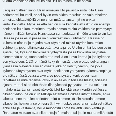
vuotta vanhoissa ennustuksissa. Eli on toinenkin tie oltava.
Jacques Valleen sanoi Usan armeijan Ufo paljastuksista joita Usan
parlamentti kuunteli, sanoi hyvin että niiden tarkoitus on vain rahoittaa
armeijaa uhkatekijöillä oli ne siten mitä tahansa, nyt ne uhkaa
lentoliikennettä. Myös se että hän on sillä kannalla että ilmiö on enempi
henkinen kuin konkreettinen, täysin samaa mieltä vaikken ole perehtynyt
häneen millään tavalla. Ranskassa suhtaudutaan ilmiöön aivan toisin kuin
Usassa jossa esiin pääse vain konkreettinen vaihtoehto. Usassa on
kuitenkin ufotutkijoita jotka ovat täysin eri mieltä täyden konkretian
suhteen ja jopa tutkimuksia että havaitsija luo Ufoilmiön tai luo sen esiin
ajasta, jne, kyse on henkisestä yhteydestä jossa konkretia näyttelee
pienempää osaa, sanotaanko että meillä on luova kenttä ja jos kykenee
sen yhteyteen, 1-2% on tämä kyky ihmisistä ja se erottuu selkärangan
yläosassa olevasta aivojen osasta joka on kehittyneempi, ne jotka
kykenee ufoyhteyteen ovat myös henkiseen yhteyteen kykenevempiä ja
ero näkyy tässä osassa aivoja se jopa pystyy konkretisoimaan
tarvittaessa mitä tahansa joksikin aikaa esiin toisesta tilasta, toisesta
ajasta, muttei siirrä sitä tähän tilan yleensä pysyvästi, mutta sekin on
mahdollista. Länsimaiset näkevät Ufot kollektiivisen kentän estäessä
oikean tiedon, ne on kuin MIBejä estämässä oikeaa informaatiota, ehkä
laitettu sinne tai tulee perintönä mitä olemme, tällöin historiastamme,
alkuperäis heimoilla se on esiisät, hyvin uskovaiset länsimaalaiset näkee
enkeleitä ja vastaavia, heille muodostuu oma kollektiivinen kenttä ja
Raamatun mukaan ovat oikeutettuja Jumalaan tai jotain muuta mikä pitää