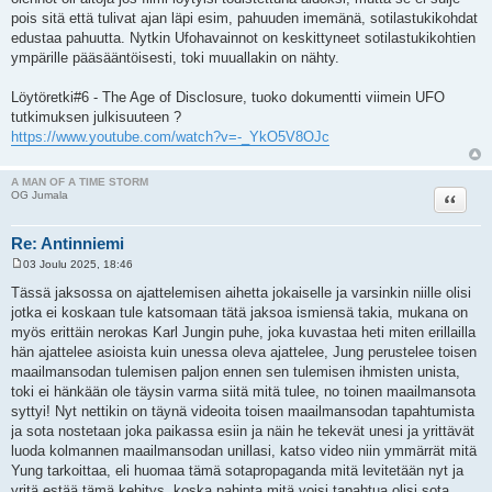
pois sitä että tulivat ajan läpi esim, pahuuden imemänä, sotilastukikohdat
edustaa pahuutta. Nytkin Ufohavainnot on keskittyneet sotilastukikohtien
ympärille pääsääntöisesti, toki muuallakin on nähty.
Löytöretki#6 - The Age of Disclosure, tuoko dokumentti viimein UFO
tutkimuksen julkisuuteen ?
https://www.youtube.com/watch?v=-_YkO5V8OJc
A MAN OF A TIME STORM
Lainaa
OG Jumala
Re: Antinniemi
03 Joulu 2025, 18:46
V
i
Tässä jaksossa on ajattelemisen aihetta jokaiselle ja varsinkin niille olisi
e
jotka ei koskaan tule katsomaan tätä jaksoa ismiensä takia, mukana on
s
t
myös erittäin nerokas Karl Jungin puhe, joka kuvastaa heti miten erillailla
i
hän ajattelee asioista kuin unessa oleva ajattelee, Jung perustelee toisen
maailmansodan tulemisen paljon ennen sen tulemisen ihmisten unista,
toki ei hänkään ole täysin varma siitä mitä tulee, no toinen maailmansota
syttyi! Nyt nettikin on täynä videoita toisen maailmansodan tapahtumista
ja sota nostetaan joka paikassa esiin ja näin he tekevät unesi ja yrittävät
luoda kolmannen maailmansodan unillasi, katso video niin ymmärrät mitä
Yung tarkoittaa, eli huomaa tämä sotapropaganda mitä levitetään nyt ja
yritä estää tämä kehitys, koska pahinta mitä voisi tapahtua olisi sota,