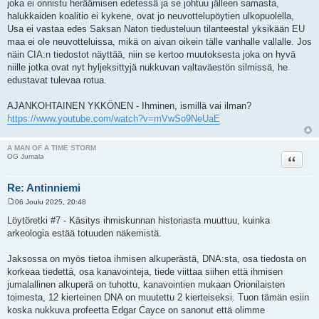
joka ei onnistu heräämisen edetessä ja se johtuu jälleen samasta,
halukkaiden koalitio ei kykene, ovat jo neuvottelupöytien ulkopuolella,
Usa ei vastaa edes Saksan Naton tiedusteluun tilanteesta! yksikään EU
maa ei ole neuvotteluissa, mikä on aivan oikein tälle vanhalle vallalle. Jos
näin CIA:n tiedostot näyttää, niin se kertoo muutoksesta joka on hyvä
niille jotka ovat nyt hyljeksittyjä nukkuvan valtaväestön silmissä, he
edustavat tulevaa rotua.
AJANKOHTAINEN YKKÖNEN - Ihminen, ismillä vai ilman?
https://www.youtube.com/watch?v=mVwSo9NeUaE
A MAN OF A TIME STORM
Lainaa
OG Jumala
Re: Antinniemi
06 Joulu 2025, 20:48
V
i
Löytöretki #7 - Käsitys ihmiskunnan historiasta muuttuu, kuinka
e
arkeologia estää totuuden näkemistä.
s
t
i
Jaksossa on myös tietoa ihmisen alkuperästä, DNA:sta, osa tiedosta on
korkeaa tiedettä, osa kanavointeja, tiede viittaa siihen että ihmisen
jumalallinen alkuperä on tuhottu, kanavointien mukaan Orionilaisten
toimesta, 12 kierteinen DNA on muutettu 2 kierteiseksi. Tuon tämän esiin
koska nukkuva profeetta Edgar Cayce on sanonut että olimme