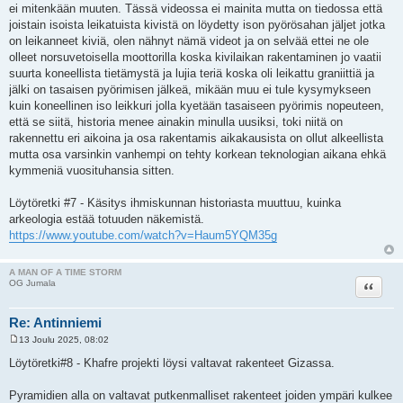
ei mitenkään muuten. Tässä videossa ei mainita mutta on tiedossa että
joistain isoista leikatuista kivistä on löydetty ison pyörösahan jäljet jotka
on leikanneet kiviä, olen nähnyt nämä videot ja on selvää ettei ne ole
olleet norsuvetoisella moottorilla koska kivilaikan rakentaminen jo vaatii
suurta koneellista tietämystä ja lujia teriä koska oli leikattu graniittiä ja
jälki on tasaisen pyörimisen jälkeä, mikään muu ei tule kysymykseen
kuin koneellinen iso leikkuri jolla kyetään tasaiseen pyörimis nopeuteen,
että se siitä, historia menee ainakin minulla uusiksi, toki niitä on
rakennettu eri aikoina ja osa rakentamis aikakausista on ollut alkeellista
mutta osa varsinkin vanhempi on tehty korkean teknologian aikana ehkä
kymmeniä vuosituhansia sitten.
Löytöretki #7 - Käsitys ihmiskunnan historiasta muuttuu, kuinka
arkeologia estää totuuden näkemistä.
https://www.youtube.com/watch?v=Haum5YQM35g
A MAN OF A TIME STORM
Lainaa
OG Jumala
Re: Antinniemi
13 Joulu 2025, 08:02
V
i
Löytöretki#8 - Khafre projekti löysi valtavat rakenteet Gizassa.
e
s
t
Pyramidien alla on valtavat putkenmalliset rakenteet joiden ympäri kulkee
i