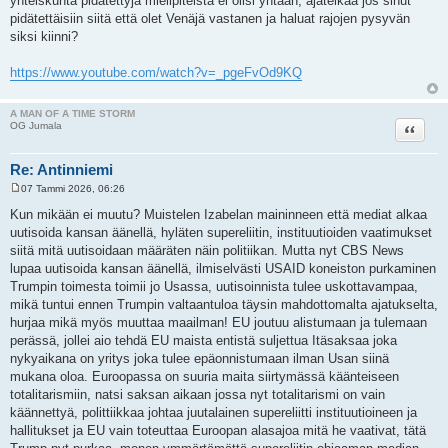
yhteiskunta pidätettyjä mielipiteistä ei olisi yhtään, ajatelkaa jos sinut
pidätettäisiin siitä että olet Venäjä vastanen ja haluat rajojen pysyvän
siksi kiinni?
https://www.youtube.com/watch?v=_pgeFvOd9KQ
A MAN OF A TIME STORM
Lainaa
OG Jumala
Re: Antinniemi
07 Tammi 2026, 06:26
V
i
Kun mikään ei muutu? Muistelen Izabelan maininneen että mediat alkaa
e
uutisoida kansan äänellä, hyläten supereliitin, instituutioiden vaatimukset
s
t
siitä mitä uutisoidaan määräten näin politiikan. Mutta nyt CBS News
i
lupaa uutisoida kansan äänellä, ilmiselvästi USAID koneiston purkaminen
Trumpin toimesta toimii jo Usassa, uutisoinnista tulee uskottavampaa,
mikä tuntui ennen Trumpin valtaantuloa täysin mahdottomalta ajatukselta,
hurjaa mikä myös muuttaa maailman! EU joutuu alistumaan ja tulemaan
perässä, jollei aio tehdä EU maista entistä suljettua Itäsaksaa joka
nykyaikana on yritys joka tulee epäonnistumaan ilman Usan siinä
mukana oloa. Euroopassa on suuria maita siirtymässä käänteiseen
totalitarismiin, natsi saksan aikaan jossa nyt totalitarismi on vain
käännettyä, polittiikkaa johtaa juutalainen supereliitti instituutioineen ja
hallitukset ja EU vain toteuttaa Euroopan alasajoa mitä he vaativat, tätä