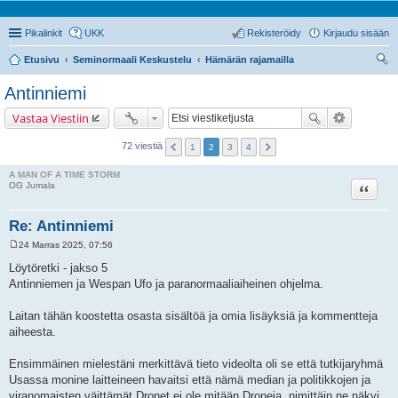
Pikalinkit
UKK
Rekisteröidy
Kirjaudu sisään
Etusivu
Seminormaali Keskustelu
Hämärän rajamailla
tsi
Antinniemi
Vastaa Viestiin
72 viestiä
1
2
3
4
A MAN OF A TIME STORM
Lainaa
OG Jumala
Re: Antinniemi
24 Marras 2025, 07:56
V
i
Löytöretki - jakso 5
e
Antinniemen ja Wespan Ufo ja paranormaaliaiheinen ohjelma.
s
t
i
Laitan tähän koostetta osasta sisältöä ja omia lisäyksiä ja kommentteja
aiheesta.
Ensimmäinen mielestäni merkittävä tieto videolta oli se että tutkijaryhmä
Usassa monine laitteineen havaitsi että nämä median ja politikkojen ja
viranomaisten väittämät Dronet ei ole mitään Droneja, nimittäin ne näkyi