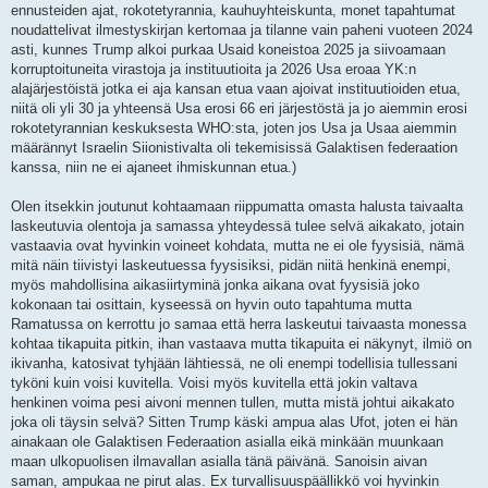
ennusteiden ajat, rokotetyrannia, kauhuyhteiskunta, monet tapahtumat
noudattelivat ilmestyskirjan kertomaa ja tilanne vain paheni vuoteen 2024
asti, kunnes Trump alkoi purkaa Usaid koneistoa 2025 ja siivoamaan
korruptoituneita virastoja ja instituutioita ja 2026 Usa eroaa YK:n
alajärjestöistä jotka ei aja kansan etua vaan ajoivat instituutioiden etua,
niitä oli yli 30 ja yhteensä Usa erosi 66 eri järjestöstä ja jo aiemmin erosi
rokotetyrannian keskuksesta WHO:sta, joten jos Usa ja Usaa aiemmin
määrännyt Israelin Siionistivalta oli tekemisissä Galaktisen federaation
kanssa, niin ne ei ajaneet ihmiskunnan etua.)
Olen itsekkin joutunut kohtaamaan riippumatta omasta halusta taivaalta
laskeutuvia olentoja ja samassa yhteydessä tulee selvä aikakato, jotain
vastaavia ovat hyvinkin voineet kohdata, mutta ne ei ole fyysisiä, nämä
mitä näin tiivistyi laskeutuessa fyysisiksi, pidän niitä henkinä enempi,
myös mahdollisina aikasiirtyminä jonka aikana ovat fyysisiä joko
kokonaan tai osittain, kyseessä on hyvin outo tapahtuma mutta
Ramatussa on kerrottu jo samaa että herra laskeutui taivaasta monessa
kohtaa tikapuita pitkin, ihan vastaava mutta tikapuita ei näkynyt, ilmiö on
ikivanha, katosivat tyhjään lähtiessä, ne oli enempi todellisia tullessani
tyköni kuin voisi kuvitella. Voisi myös kuvitella että jokin valtava
henkinen voima pesi aivoni mennen tullen, mutta mistä johtui aikakato
joka oli täysin selvä? Sitten Trump käski ampua alas Ufot, joten ei hän
ainakaan ole Galaktisen Federaation asialla eikä minkään muunkaan
maan ulkopuolisen ilmavallan asialla tänä päivänä. Sanoisin aivan
saman, ampukaa ne pirut alas. Ex turvallisuuspäällikkö voi hyvinkin