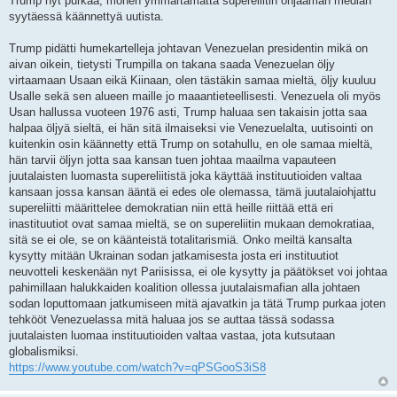
Trump nyt purkaa, monen ymmärtämättä supereliitin ohjaaman median
syytäessä käännettyä uutista.
Trump pidätti humekartelleja johtavan Venezuelan presidentin mikä on
aivan oikein, tietysti Trumpilla on takana saada Venezuelan öljy
virtaamaan Usaan eikä Kiinaan, olen tästäkin samaa mieltä, öljy kuuluu
Usalle sekä sen alueen maille jo maaantieteellisesti. Venezuela oli myös
Usan hallussa vuoteen 1976 asti, Trump haluaa sen takaisin jotta saa
halpaa öljyä sieltä, ei hän sitä ilmaiseksi vie Venezuelalta, uutisointi on
kuitenkin osin käännetty että Trump on sotahullu, en ole samaa mieltä,
hän tarvii öljyn jotta saa kansan tuen johtaa maailma vapauteen
juutalaisten luomasta supereliitistä joka käyttää instituutioiden valtaa
kansaan jossa kansan ääntä ei edes ole olemassa, tämä juutalaiohjattu
supereliitti määrittelee demokratian niin että heille riittää että eri
inastituutiot ovat samaa mieltä, se on supereliitin mukaan demokratiaa,
sitä se ei ole, se on käänteistä totalitarismiä. Onko meiltä kansalta
kysytty mitään Ukrainan sodan jatkamisesta josta eri instituutiot
neuvotteli keskenään nyt Pariisissa, ei ole kysytty ja päätökset voi johtaa
pahimillaan halukkaiden koalition ollessa juutalaismafian alla johtaen
sodan loputtomaan jatkumiseen mitä ajavatkin ja tätä Trump purkaa joten
tehkööt Venezuelassa mitä haluaa jos se auttaa tässä sodassa
juutalaisten luomaa instituutioiden valtaa vastaa, jota kutsutaan
globalismiksi.
https://www.youtube.com/watch?v=qPSGooS3iS8