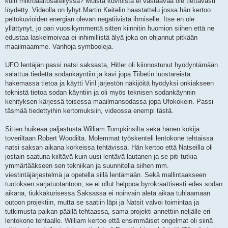
kuin mikroaaltosäteilyssä? Muista kuvioista ei vastaavaa ole tiettävästi
löydetty. Videolla on lyhyt Martin Keitelin haastattelu jossa hän kertoo
peltokuvioiden energian olevan negatiivistä ihmiselle. Itse en ole
yllättynyt, jo pari vuosikymmentä sitten kiinnitin huomion siihen että ne
edustaa laskelmoivaa ei inhimillistä älyä joka on ohjannut pitkään
maailmaamme. Vanhoja symbooleja.
UFO lentäjän passi natsi saksasta, Hitler oli kiinnostunut hyödyntämään
salattua tiedettä sodankäyntiin ja kävi jopa Tiibetin luostareista
hakemassa tietoa ja käytti Viril järjestön näkijöitä hyödyksi onkiakseen
teknistä tietoa sodan käyntiin ja oli myös teknisen sodankäynnin
kehityksen kärjessä toisessa maailmansodassa jopa Ufokokein. Passi
täsmää tiedettyihin kertomuksiin, videossa enempi tästä.
Sitten huikeaa paljastusta William Tompkinsilta sekä hänen kokija
toveriltaan Robert Woodilta. Molemmat työskenteli lentokone tehtaissa
natsi saksan aikana korkeissa tehtävissä. Hän kertoo että Natseilla oli
jostain saatuna kiiltävä kuin uusi lentävä lautanen ja se piti tutkia
ymmärtääkseen sen tekniikan ja suunnitella siihen mm.
viestintäjärjestelmä ja opetella sillä lentämään. Sekä mallintaakseen
tuotoksen sarjatuotantoon, se ei ollut helppoa byrokraattisesti edes sodan
aikana, tiukkakurisessa Saksassa ei noinvain aleta aikaa tuhlaamaan
outoon projektiin, mutta se saatiin läpi ja Natsit valvoi toimintaa ja
tutkimusta paikan päällä tehtaassa, sama projekti annettiin neljälle eri
lentokone tehtaalle. William kertoo että ensimmäiset ongelmat oli siinä