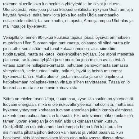
rakenne alueella joka luo henkisiä yhteyksiä ja he olivat juuri osa
Ufonäkijöistä, voisi jopa puhua keskushenkilöstä, nykyisin Usan armeija
käyttää hyväksi näitä henkilöitä jotka luo esiin Ufoja sanotaanko
nollapistekentästä, tai sen kautta, eri ajasta, Armeija ampuu Ufot alas ja
mallintaa jos kykenevät.
Venäjällä oli ennen 90-lukua kuuluisa tapaus jossa löysivät ammuksen
muotoisen Ufon Suomen rajan tuntumasta, ohjaamo oli siinä mutta niin
pieni ettei sen sisään mahtunut kukaan ihminen, alus siirrettiin
tutkittavaksi, mutta se katosi keskenkaiken tyhjään. Jos atomi menettää
painonsa, se katoaa tyhjään ja se onnistuu jopa mielen avulla estää
virtaus atomille nollapistekentästä, puhutaan painovoimasta samassa
yhteydessä, tiede tuntee ilmiön, taikurit, hyvät ja heistä muutamat
kykenevät tähän. Mutta alus oli jostain muualta ja se oli ohjelmoitu
katkaisemaan nollapistekentän virtaus siihen tarvittaessa. Tässä on jo
konkretiaa mutta se on kovin katoavaista.
Sitten on mielen tason Ufoja, suurin osa, kyse Ufoissakin on yhteydestä
luovaan energiaan, mikä ei ole nukuvalle yleensä mahdollista, mutta osa
kykenee yhteyteen korkeaan luovaan energiaan joitain kertoja elämässä,
uskontomme puhuu Jumalan kutsusta, toki uskovainen näkee enkeleinä
tämän luovan energian ja on näin altis uskomaan tämän kutsun.
Gurdjieffillä on uskontoamme korkeampaa tietoa Idän luostareiden
sisimmältä pihalta johon tietoon vain harvat ja valitut pääsivät, kun
henkisesti altis länsimaalainen lähes aina nukkuvassa tilassa oleva