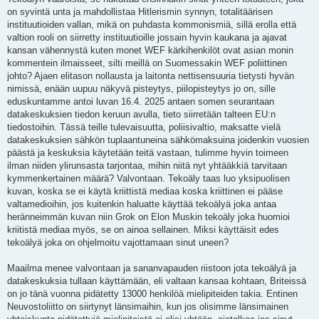
on syvintä unta ja mahdollistaa Hitlerismin synnyn, totalitäärisen
instituutioiden vallan, mikä on puhdasta kommonismiä, sillä erolla että
valtion rooli on siirretty instituutioille jossain hyvin kaukana ja ajavat
kansan vähennystä kuten monet WEF kärkihenkilöt ovat asian monin
kommentein ilmaisseet, silti meillä on Suomessakin WEF poliittinen
johto? Ajaen elitason nollausta ja laitonta nettisensuuria tietysti hyvän
nimissä, enään uupuu näkyvä pisteytys, piilopisteytys jo on, sille
eduskuntamme antoi luvan 16.4. 2025 antaen somen seurantaan
datakeskuksien tiedon keruun avulla, tieto siirretään talteen EU:n
tiedostoihin. Tässä teille tulevaisuutta, poliisivaltio, maksatte vielä
datakeskuksien sähkön tuplaantuneina sähkömaksuina joidenkin vuosien
päästä ja keskuksia käytetään teitä vastaan, tulimme hyvin toimeen
ilman niiden ylirunsasta tarjontaa, mihin niitä nyt yhtääkkiä tarvitaan
kymmenkertainen määrä? Valvontaan. Tekoäly taas luo yksipuolisen
kuvan, koska se ei käytä kriittistä mediaa koska kriittinen ei pääse
valtamedioihin, jos kuitenkin haluatte käyttää tekoälyä joka antaa
heränneimmän kuvan niin Grok on Elon Muskin tekoäly joka huomioi
kriitistä mediaa myös, se on ainoa sellainen. Miksi käyttäisit edes
tekoälyä joka on ohjelmoitu vajottamaan sinut uneen?
Maailma menee valvontaan ja sananvapauden riistoon jota tekoälyä ja
datakeskuksia tullaan käyttämään, eli valtaan kansaa kohtaan, Briteissä
on jo tänä vuonna pidätetty 13000 henkilöä mielipiteiden takia. Entinen
Neuvostoliitto on siirtynyt länsimaihin, kun jos olisimme länsimainen