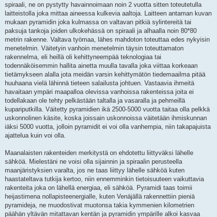
spiraali, ne on pystytty havainnoimaan noin 2 vuotta sitten toteutetulla
laitteistolla joka mittaa aineessa kulkevia aaltoja. Laitteen antaman kuvan
mukaan pyramidin joka kulmassa on valtavan pitkiä sylintereitä tai
paksuja tankoja joiden ulkokehässä on spiraali ja alhaalla noin 80*80
metrin rakenne. Valtava työmaa, lähes mahdoton toteuttaa edes nykyisin
menetelmin. Väitetyin vanhoin menetelmin täysin toteuttamaton
rakennelma, eli heillä oli kehittyneempää teknologiaa tai
todennäköisemmin hallita ainetta muulla tavalla joka viittaa korkeaan
tietämykseen alalla jota meidän varsin kehittymätön tiedemaailma pitää
huuhaana vielä lähinnä tieteen salailusta johtuen. Vastaavia ihmeitä
havaitaan ympäri maapalloa olevissa vanhoissa rakenteissa joita ei
todellakaan ole tehty pelkästään taltalla ja vasaralla ja pehmeillä
kupariputkilla. Väitetty pyramidien ikä 2500-5000 vuotta taitaa olla pelkkä
uskonnolinen käsite, koska joissain uskonnoissa väitetään ihmiskunnan
iäksi 5000 vuotta, jolloin pyramidit ei voi olla vanhempia, niin takapajuista
ajattelua kuin voi olla.
Maanalaisten rakenteiden merkitystä on ehdotettu liittyväksi lähelle
sähköä. Mielestäni ne voisi olla sijainnin ja spiraalin perusteella
maanjäristyksien varalta, jos ne taas liittyy lähelle sähköä kuten
haastateltava tutkija kertoo, niin ennemminkin tietoisuuteen vaikuttavia
rakenteita joka on lähellä energiaa, eli sähköä. Pyramidi taas toimii
heijastimena nollapisteenergialle, kuten Venäjällä rakennettiin pieniä
pyramideja, ne muodostivat muotonsa takia kymmenien kilometrien
päähän yltävän mitattavan kentän ja pyramidin ympärille alkoi kasvaa