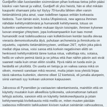
Gurdjieffin idän luostareiden sisimmäisen pihan korkeaa tietoa joihin pääsi
käsiksi vain harvat ja valitut, Gurdjieff oli yksi heistä, hän ei ollut mikään
kaupunki shamaani joita nyt löytyy 70-luvulta lähtien ollen varsin
tietämättömiä joka ainut, vaan todellinen tapaus erittäin korkeasta
tiedosta. Tuon tämän esiin, koska Ufopiireissä, new agessa ihminen
nähdään kehittymättömänä ja humanoidit kehittyneenä, totuus on
kuitenkin vanhemman tiedon mukaan täysin toisinpäin, ihminen kykenee
luovan energian yhteyteen, jopa korkeampaankin kun taas monet
humanoidit ovat todelisuudessa vain kollektiivisen kentän tasolla olevaa
vierasta demonisoitunutta älyä, puhutaan archoneista ja ihmiskunta on
orjuutettu, vajotettu tietämättömyyteen, unitilaan 24/7, nytkin joka päivä
mediat ohjaa sinua, voisi sanoa että korkein negatiivinen eliitti on
henkisesti kehittymätöntä tänne tuotua rotua, valloittaja rotu, sotaisa,
heillä on vahvin perimä tästä ja se johtuu että ihan näihin päiviin asti eivät
saaneet naida kuin oman eliitin sisältä. Hyvä näitä on tuoda esiin ja
herätellä eri yksilöitä. On useita eri tietoja ja on vaikea sanoa mikä on
oikein, monesti sanotaan mikä resonoi, mutta jotain isoa yleistä linjaa
tästä rakentuu kuitenkin, olemme olleet 12 kierteisiä, eli jumalia alunperin,
siinä varmasti syy korkean uskonnon kaipuuseen.
Jaksossa oli Pyramidien ja vastaavien rakentamisesta, mainittiin että on
käytetty muutakin kuin alkeellisia työkoneita, uskomattoman tarkasti
tehtyjä astioita, sanoisin että on käytetty tietokoneohjausta ja jotain
kehityneempää kivileikausta mitä meillä on, miten muuten pästään
sadasosa millimetrin tarkkuuteen kivisen ruukun seinämän vahvuudessa,