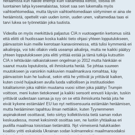
heräämistä kun näkee enempi kuin valtamedia kertoo, toisilla on
luontainen lahja kyseenalaistaa, toiset saa sen lukemalla myös
vaihtoehtomediaa, mutta täysin vaihtoehtomediaan siirtyminen ei aina ole
heräämistä, opettelit vain uuden ismin, uuden unen, valtamediaa taas ei
tarvi lukea se työnnetään joka tuutista.
Videolla on myös merkittävä paljastus CIA:n vuotoagentin kertomus siitä
että eliitti oli huolissaan koska kaikki tieto ohjasi yhteen lopputulokseen,
päinvastoin kuin meille kerrotaan kanavoinneissa, että tulisi kymmeniä eri
aikalinjoja, voi toki ollakin vielä useampi aikalinja, mutta ne kaikki päätyy
yhteen lopputulokseen jota elitti yrittää estää ja tämä tutkija kutsuttiin
CIA:n tehtävään ratkaistakseen ongelman jo 2012 mutta hänkään ei
saanut muuta loputulosta, eli ihmiskunta herää. Se johtaa suureen
muutokseen ja varsinkin nukkuvien maailmankuva romahtaa, käy
päinvastoin kuin he luulivat, sekin että he yrittivät ja yrittävät kaiken,
kuten covid huijauksen avulla luoda valtiollisen ja instituutioiden
totalitarismin joka nähtiin muutama vuosi sitten joka päättyi Trumpin
voittoon, meni kuten tietokoneet ja kaikki sensorit ennusti käyvän, tuskin
yrittävät uudestaan samaa ja syy on se että ihmiskunta herää jota he
eivät kykene estämään! EU luo nyt nettisensuuria estämään heräämisen,
mutta herääminen tapahtuu ilman nettiäkin, kuten Tyynenmeren
aspinakokeet osoittavat, tieto siirtyy kollektiivista tietä saman rodun
keskuudessa, monet keksinnöt osoittaa sen, ne luotiin yhtäaikaa eri
puolilla maailmaa toisistaan tietämättä. Nyt viimeisenä halukkaiden
koalitio yritti eskaloida Ukrainan sodan kolmanneksi maailmansodaksi