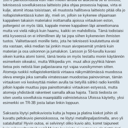
teknisessä sovelluksessa laitteisto joka ohjaa prosessia hajoaa, virta ei
kulje, atomit irtoaa toisistaan, eli muutosta hallitseva laitteisto pitää olla jo
nollapistekentässä kuten äly, mieli on, jolloin se kykenee ohjaamaan
kappaleen takaisin materiaksi iroittamalla ajoissa virtauksen eston,
poltergeist on myös tätä, kappale menee kappaleen läpi aineettomana
mutta voi vielä näkyä kuin haamu, kaikki on mahdollista. Tämä todistaisi
että kyseessä on ei inhimillinen äly tai jopa siihen kykenevien ihmisten
tuotos. Valitettavasti monille tieto, jota he teknisesti koulutettuna eivät
ota vastaan, eikä median tai jonkin muun aivopesemät ymärrä kuin
materian ja osa uskonnon ja jumalukon. Larsson jo 50-luvulla kuvasi
oikein kuinka atomi toimii, tämä teoria on myös testattu monin käytännön
esimerkein oikeaksi, mutta Wikipedia ym. muut alkoi pyyhkiä hänen
tietoa pois netistä liian paljastavana nyt vajaa vuosikymmen sitten.
Atomeja ruokkii nollapistekentästä virtaava näkymättömässä muodossa
oleva energia joka samalla virratessaan muodostaa painovoiman, tämän
virtauksen voi keskeyttää mielen avulla tai tietyillä sähkö radio kentillä
jolloin kapale muuttuu jopa painottomaksi virtauksen estyessä, mutta
atomeja yhdistävät rakenteet samalla alkaa hajota. Tästä tiedosta on
siten useita sovelluksia maanpäällä valmistetuissa Ufoissa käytetty, yksi
esimerkki on TR-3B josta laitan linkin loppuun.
Saksasta löytyi peltokuviosta kulta ja hopea ja platina kiekot joihin oli
kuvattu peltokuvio pienoiskoossa, ne löytyi metallinpaljastimella, arvo yli
satatuhatta! Hyvin outoa, ei selvinnyt oliko kuvio aito, korret taipuneet