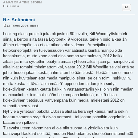
A MAN OF A TIME STORM
Lainaa
OG Jumala
Re: Antinniemi
12 Tammi 2026, 08:56
V
i
Looking class projekti joka oli joskus 90-luvulla, Bill Wood työskenteli
e
siinä ja kertoo siitä tässä Löytöretki 9 videossa, tärkein osio alkaa 1h
s
t
40min eteenpäin jos ei ole aikaa koko videoon. Armeijalla oli
i
tietokoneprojekti eri tulevaisuuden variaatioista kuinka manipuloida
kansakuntia, mutta kone antoi aina saman vastauksen, 2012 kaikki
aikalinjat mitä syötettiin päätyi samaan yhteen aikalinjaan ja manipuloivat
aikalinjat romahti toimimattomiksi, vasta 2012 Bill Woodille selvisi että se
johtui tiedon jakamisesta ja ihmisten heräämisestä. Herääminen ei mene
niin kuin kuvitelaan että media manipuloi sinut, se osin toimii nukkuviin,
mutta koska riittävä "apinamäärä" oppi uuden taidon joka siirtyi
kolektiivisen kentän kautta kaikkiin vastaanottaviin yksilöihin niin median
manipuolinti ei toiminut enään heikompana linkkinä, meitä ohjaa
kolektiivinen tietoisuus vahvempana kuin media, mielestäni 2012 on
summittainen vuosi.
Nyt vielä yritetään pakolla EU:ssa alistaa herännyt kansa mutta sekin
kaatuu samasta syystä aivan varmasti, tai johtaa pahoihin ongelmiin ja
kaatuu sen jälkeen.
Tulevaisuuteen näkeminen ei ole niin suoraa ja yksioikoista kuin
kanavoija Backard selittää, muuten Nostradamus olisi epäonnistunut 500