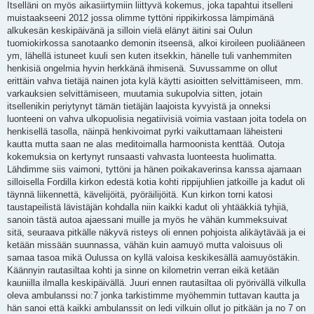
Itselläni on myös aikasiirtymiin liittyvä kokemus, joka tapahtui itselleni
muistaakseeni 2012 jossa olimme tyttöni rippikirkossa lämpimänä
alkukesän keskipäivänä ja silloin vielä elänyt äitini sai Oulun
tuomiokirkossa sanotaanko demonin itseensä, alkoi kiroileen puoliääneen
ym, lähellä istuneet kuuli sen kuten itsekkin, hänelle tuli vanhemmiten
henkisiä ongelmia hyvin herkkänä ihmisenä. Suvussamme on ollut
erittäin vahva tietäjä nainen jota kylä käytti asioitten selvittämiseen, mm.
varkauksien selvittämiseen, muutamia sukupolvia sitten, jotain
itsellenikin periytynyt tämän tietäjän laajoista kyvyistä ja onneksi
luonteeni on vahva ulkopuolisia negatiivisiä voimia vastaan joita todela on
henkisellä tasolla, näinpä henkivoimat pyrki vaikuttamaan läheisteni
kautta mutta saan ne alas meditoimalla harmoonista kenttää. Outoja
kokemuksia on kertynyt runsaasti vahvasta luonteesta huolimatta.
Lähdimme siis vaimoni, tyttöni ja hänen poikakaverinsa kanssa ajamaan
silloisella Fordilla kirkon edestä kotia kohti rippijuhlien jatkoille ja kadut oli
täynnä liikennettä, kävelijöitä, pyöräilijöitä. Kun kirkon torni katosi
taustapeilistä lävistäjän kohdalla niin kaikki kadut oli yhtääkkiä tyhjiä,
sanoin tästä autoa ajaessani muille ja myös he vähän kummeksuivat
sitä, seuraava pitkälle näkyvä risteys oli ennen pohjoista alikäytävää ja ei
ketään missään suunnassa, vähän kuin aamuyö mutta valoisuus oli
samaa tasoa mikä Oulussa on kyllä valoisa keskikesällä aamuyöstäkin.
Käännyin rautasiltaa kohti ja sinne on kilometrin verran eikä ketään
kauniilla ilmalla keskipäivällä. Juuri ennen rautasiltaa oli pyörivällä vilkulla
oleva ambulanssi no:7 jonka tarkistimme myöhemmin tuttavan kautta ja
hän sanoi että kaikki ambulanssit on ledi vilkuin ollut jo pitkään ja no 7 on