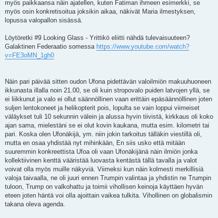
myös paikkaansa näin ajatellen, kuten Fatiman ihmeen esimerkki, se
myös osin konkretisoitua joksikin aikaa, näkivät Maria ilmestyksen,
lopussa valopallon sisässä.
Löytöretki #9 Looking Glass - Yrittikö eliitti nähdä tulevaisuuteen?
Galaktinen Federaatio somessa
https://www.youtube.com/watch?
v=FE3oMN_1gh0
Näin pari päivää sitten oudon Ufona pidettävän valoilmiön makuuhuoneen
ikkunasta illalla noin 21.00, se oli kuin stropovalo puiden latvojen yllä, se
ei liikkunut ja valo ei ollut säännöllinen vaan erittäin epäsäännöllinen joten
suljen lentokoneet ja helikopterit pois, lopulta se vain loppui viimeiset
väläykset tuli 10 sekunnin välein ja alussa hyvin tiivistä, kirkkaus oli koko
ajan sama, mielestäni se ei olut kovin kaukana, mutta esim. kilometri tai
pari. Koska olen Ufonäkijä, ym. niin jokin tarkoitus tälläkin viestillä oli,
mutta en osaa yhdistää nyt mihinkään, En siis usko että mitään
suuremmin konkreettista Ufoa oli vaan Ufonäkijänä näin ilmiön jonka
kollektiivinen kenttä vääristää luovasta kentästä tällä tavalla ja valot
voivat olla myös muille näkyviä. Viimeksi kun näin kolmesti merkillisiä
valoja taivaalla, ne oli juuri ennen Trumpin valintaa ja yhdistin ne Trumpin
tuloon, Trump on valkohattu ja toimii vihollisen keinoja käyttäen hyvän
eteen joten häntä voi olla ajoittain vaikea tulkita. Vihollinen on globalismin
takana oleva agenda.