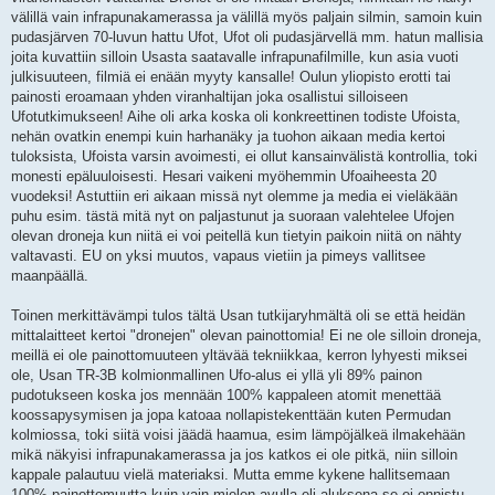
välillä vain infrapunakamerassa ja välillä myös paljain silmin, samoin kuin
pudasjärven 70-luvun hattu Ufot, Ufot oli pudasjärvellä mm. hatun mallisia
joita kuvattiin silloin Usasta saatavalle infrapunafilmille, kun asia vuoti
julkisuuteen, filmiä ei enään myyty kansalle! Oulun yliopisto erotti tai
painosti eroamaan yhden viranhaltijan joka osallistui silloiseen
Ufotutkimukseen! Aihe oli arka koska oli konkreettinen todiste Ufoista,
nehän ovatkin enempi kuin harhanäky ja tuohon aikaan media kertoi
tuloksista, Ufoista varsin avoimesti, ei ollut kansainvälistä kontrollia, toki
monesti epäluuloisesti. Hesari vaikeni myöhemmin Ufoaiheesta 20
vuodeksi! Astuttiin eri aikaan missä nyt olemme ja media ei vieläkään
puhu esim. tästä mitä nyt on paljastunut ja suoraan valehtelee Ufojen
olevan droneja kun niitä ei voi peitellä kun tietyin paikoin niitä on nähty
valtavasti. EU on yksi muutos, vapaus vietiin ja pimeys vallitsee
maanpäällä.
Toinen merkittävämpi tulos tältä Usan tutkijaryhmältä oli se että heidän
mittalaitteet kertoi "dronejen" olevan painottomia! Ei ne ole silloin droneja,
meillä ei ole painottomuuteen yltävää tekniikkaa, kerron lyhyesti miksei
ole, Usan TR-3B kolmionmallinen Ufo-alus ei yllä yli 89% painon
pudotukseen koska jos mennään 100% kappaleen atomit menettää
koossapysymisen ja jopa katoaa nollapistekenttään kuten Permudan
kolmiossa, toki siitä voisi jäädä haamua, esim lämpöjälkeä ilmakehään
mikä näkyisi infrapunakamerassa ja jos katkos ei ole pitkä, niin silloin
kappale palautuu vielä materiaksi. Mutta emme kykene hallitsemaan
100% painottomuutta kuin vain mielen avulla eli aluksena se ei onnistu,