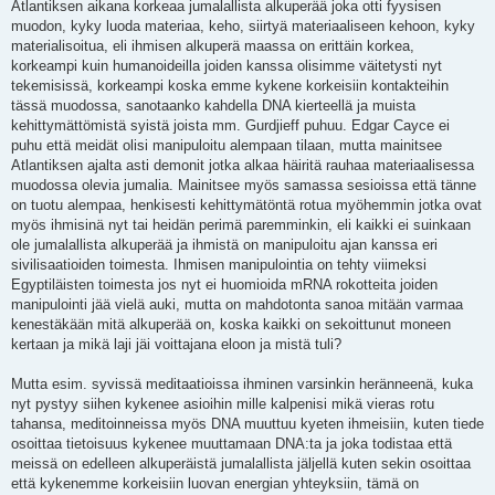
Atlantiksen aikana korkeaa jumalallista alkuperää joka otti fyysisen
muodon, kyky luoda materiaa, keho, siirtyä materiaaliseen kehoon, kyky
materialisoitua, eli ihmisen alkuperä maassa on erittäin korkea,
korkeampi kuin humanoideilla joiden kanssa olisimme väitetysti nyt
tekemisissä, korkeampi koska emme kykene korkeisiin kontakteihin
tässä muodossa, sanotaanko kahdella DNA kierteellä ja muista
kehittymättömistä syistä joista mm. Gurdjieff puhuu. Edgar Cayce ei
puhu että meidät olisi manipuloitu alempaan tilaan, mutta mainitsee
Atlantiksen ajalta asti demonit jotka alkaa häiritä rauhaa materiaalisessa
muodossa olevia jumalia. Mainitsee myös samassa sesioissa että tänne
on tuotu alempaa, henkisesti kehittymätöntä rotua myöhemmin jotka ovat
myös ihmisinä nyt tai heidän perimä paremminkin, eli kaikki ei suinkaan
ole jumalallista alkuperää ja ihmistä on manipuloitu ajan kanssa eri
sivilisaatioiden toimesta. Ihmisen manipulointia on tehty viimeksi
Egyptiläisten toimesta jos nyt ei huomioida mRNA rokotteita joiden
manipulointi jää vielä auki, mutta on mahdotonta sanoa mitään varmaa
kenestäkään mitä alkuperää on, koska kaikki on sekoittunut moneen
kertaan ja mikä laji jäi voittajana eloon ja mistä tuli?
Mutta esim. syvissä meditaatioissa ihminen varsinkin heränneenä, kuka
nyt pystyy siihen kykenee asioihin mille kalpenisi mikä vieras rotu
tahansa, meditoinneissa myös DNA muuttuu kyeten ihmeisiin, kuten tiede
osoittaa tietoisuus kykenee muuttamaan DNA:ta ja joka todistaa että
meissä on edelleen alkuperäistä jumalallista jäljellä kuten sekin osoittaa
että kykenemme korkeisiin luovan energian yhteyksiin, tämä on