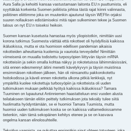
Aura Salla ja kehoitti kansaa vastustamaan laitonta EU:n puuttumista, eli
syyttäkää korkeinta Suomen poliitista johtoa tästä rajat kiinni valinnasta,
poliitinen eliittimme joka on muutenkin ajautunut täysin WEFfin orjaksi
suuren nollauksen edistämiseksi mitä rajan sulkeminen tekee ja Suomen
talous on nyt EU:n toiseksi heikoin.
Suomen kansan kusetusta harrastaa myös yliopistotkin, nimittäin uusi
korona tutkimus Suomesta väittää että rokotteet oli hyödyllisiä kaikissa
ikäluokissa, mutta ei ota huomioon edellisen pandemian aikaisia
rokotteiden aiheuttamia kuolemia ja vaurioita terveydelle! Nimittäin
viimeisenä on muualla todistettu turposyöpien liittyvän täysin mRNA
rokotteisiin ja sekin omalla kohtaa näkyy jo rokotetuissa lähimmäisissäni,
sitä ennen edesmennyt äitini menetti kävelykyvyn ja täysin muistinsa
ensimmäisen rokotteen jälkeen, hän oli niinsanottu pakkorokotettu
hoitokodissa ja käveli ennen rokotetta ulkona pitkiä lenkkejä, nyt
ympäriltä kuolee rokotettuja turbosyöpiin ja rokotteista oli uuden
tutkimuksen mukaan pelkkää hyötyä kaikissa ikäluokissa? Tamara
Tuuminen on lupautunut Antinniemen haastatteluun ensi vuoden alusta
teilatakseen tämän eliitin peittely tutkimuksen jota tekoäly tulee siitä
huolimatta hyödyntämään, se ei huomioi Tamara Tuumista, mutta
huomioi uuden tutkimuksen koska se on kaikissa valtamedioissamme
tietenkin, näin tämä sekopäinen kehitys etenee ja se on kasvava
ongelma kansan elinolosuhteille.
Tekoälyn vaaroista, se nukuttaa ensinnäkin sinut yhteen totuuteen, joka