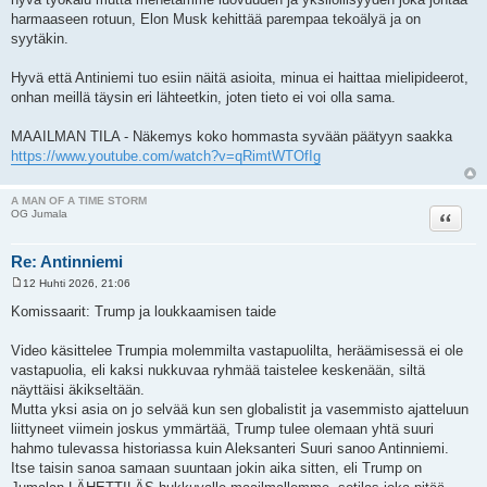
harmaaseen rotuun, Elon Musk kehittää parempaa tekoälyä ja on
syytäkin.
Hyvä että Antiniemi tuo esiin näitä asioita, minua ei haittaa mielipideerot,
onhan meillä täysin eri lähteetkin, joten tieto ei voi olla sama.
MAAILMAN TILA - Näkemys koko hommasta syvään päätyyn saakka
https://www.youtube.com/watch?v=qRimtWTOfIg
A MAN OF A TIME STORM
Lainaa
OG Jumala
Re: Antinniemi
12 Huhti 2026, 21:06
V
i
Komissaarit: Trump ja loukkaamisen taide
e
s
t
Video käsittelee Trumpia molemmilta vastapuolilta, heräämisessä ei ole
i
vastapuolia, eli kaksi nukkuvaa ryhmää taistelee keskenään, siltä
näyttäisi äkikseltään.
Mutta yksi asia on jo selvää kun sen globalistit ja vasemmisto ajatteluun
liittyneet viimein joskus ymmärtää, Trump tulee olemaan yhtä suuri
hahmo tulevassa historiassa kuin Aleksanteri Suuri sanoo Antinniemi.
Itse taisin sanoa samaan suuntaan jokin aika sitten, eli Trump on