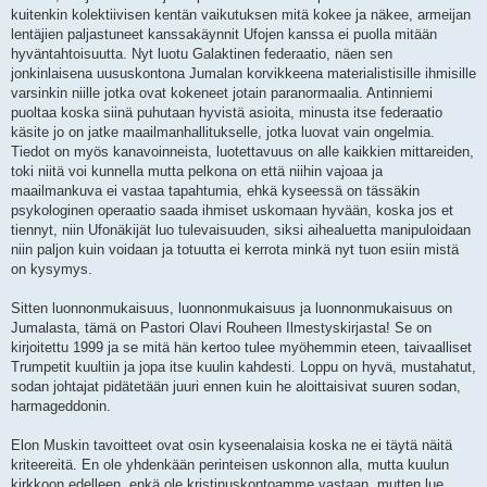
kuitenkin kolektiivisen kentän vaikutuksen mitä kokee ja näkee, armeijan
lentäjien paljastuneet kanssakäynnit Ufojen kanssa ei puolla mitään
hyväntahtoisuutta. Nyt luotu Galaktinen federaatio, näen sen
jonkinlaisena uususkontona Jumalan korvikkeena materialistisille ihmisille
varsinkin niille jotka ovat kokeneet jotain paranormaalia. Antinniemi
puoltaa koska siinä puhutaan hyvistä asioita, minusta itse federaatio
käsite jo on jatke maailmanhallitukselle, jotka luovat vain ongelmia.
Tiedot on myös kanavoinneista, luotettavuus on alle kaikkien mittareiden,
toki niitä voi kunnella mutta pelkona on että niihin vajoaa ja
maailmankuva ei vastaa tapahtumia, ehkä kyseessä on tässäkin
psykologinen operaatio saada ihmiset uskomaan hyvään, koska jos et
tiennyt, niin Ufonäkijät luo tulevaisuuden, siksi aihealuetta manipuloidaan
niin paljon kuin voidaan ja totuutta ei kerrota minkä nyt tuon esiin mistä
on kysymys.
Sitten luonnonmukaisuus, luonnonmukaisuus ja luonnonmukaisuus on
Jumalasta, tämä on Pastori Olavi Rouheen Ilmestyskirjasta! Se on
kirjoitettu 1999 ja se mitä hän kertoo tulee myöhemmin eteen, taivaalliset
Trumpetit kuultiin ja jopa itse kuulin kahdesti. Loppu on hyvä, mustahatut,
sodan johtajat pidätetään juuri ennen kuin he aloittaisivat suuren sodan,
harmageddonin.
Elon Muskin tavoitteet ovat osin kyseenalaisia koska ne ei täytä näitä
kriteereitä. En ole yhdenkään perinteisen uskonnon alla, mutta kuulun
kirkkoon edelleen, enkä ole kristinuskontoamme vastaan, mutten lue