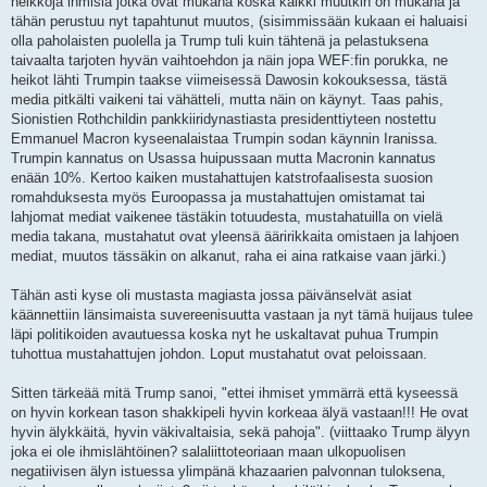
heikkoja ihmisiä jotka ovat mukana koska kaikki muutkin on mukana ja
tähän perustuu nyt tapahtunut muutos, (sisimmissään kukaan ei haluaisi
olla paholaisten puolella ja Trump tuli kuin tähtenä ja pelastuksena
taivaalta tarjoten hyvän vaihtoehdon ja näin jopa WEF:fin porukka, ne
heikot lähti Trumpin taakse viimeisessä Dawosin kokouksessa, tästä
media pitkälti vaikeni tai vähätteli, mutta näin on käynyt. Taas pahis,
Sionistien Rothchildin pankkiiridynastiasta presidenttiyteen nostettu
Emmanuel Macron kyseenalaistaa Trumpin sodan käynnin Iranissa.
Trumpin kannatus on Usassa huipussaan mutta Macronin kannatus
enään 10%. Kertoo kaiken mustahattujen katstrofaalisesta suosion
romahduksesta myös Euroopassa ja mustahattujen omistamat tai
lahjomat mediat vaikenee tästäkin totuudesta, mustahatuilla on vielä
media takana, mustahatut ovat yleensä ääririkkaita omistaen ja lahjoen
mediat, muutos tässäkin on alkanut, raha ei aina ratkaise vaan järki.)
Tähän asti kyse oli mustasta magiasta jossa päivänselvät asiat
käännettiin länsimaista suvereenisuutta vastaan ja nyt tämä huijaus tulee
läpi politikoiden avautuessa koska nyt he uskaltavat puhua Trumpin
tuhottua mustahattujen johdon. Loput mustahatut ovat peloissaan.
Sitten tärkeää mitä Trump sanoi, "ettei ihmiset ymmärrä että kyseessä
on hyvin korkean tason shakkipeli hyvin korkeaa älyä vastaan!!! He ovat
hyvin älykkäitä, hyvin väkivaltaisia, sekä pahoja". (viittaako Trump älyyn
joka ei ole ihmislähtöinen? salaliittoteoriaan maan ulkopuolisen
negatiivisen älyn istuessa ylimpänä khazaarien palvonnan tuloksena,