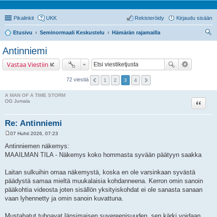
Pikalinkit
UKK
Rekisteröidy
Kirjaudu sisään
Etusivu
Seminormaali Keskustelu
Hämärän rajamailla
tsi
Antinniemi
Vastaa Viestiin
72 viestiä
1
2
3
4
A MAN OF A TIME STORM
Lainaa
OG Jumala
Re: Antinniemi
07 Huhti 2026, 07:23
V
i
Antinniemen näkemys:
e
MAAILMAN TILA - Näkemys koko hommasta syvään päätyyn saakka
s
t
i
Laitan sulkuihin omaa näkemystä, koska en ole varsinkaan syvästä
päädystä samaa mieltä muukalaisia kohdanneena. Kerron omin sanoin
pääkohtia videosta joten sisällön yksityiskohdat ei ole sanasta sanaan
vaan lyhennetty ja omin sanoin kuvattuna.
Mustahatut tuhoavat länsimaisen suvereenisuuden, sen kärki voidaan