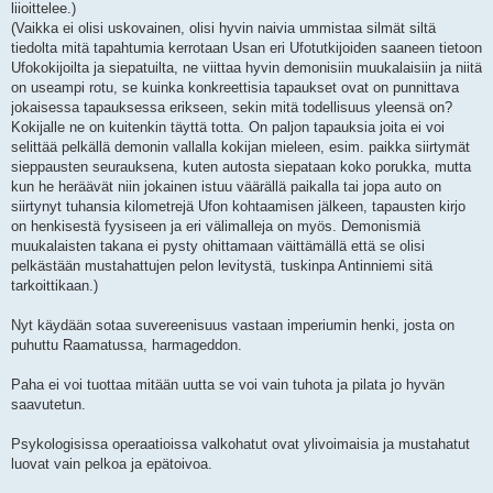
liioittelee.)
(Vaikka ei olisi uskovainen, olisi hyvin naivia ummistaa silmät siltä
tiedolta mitä tapahtumia kerrotaan Usan eri Ufotutkijoiden saaneen tietoon
Ufokokijoilta ja siepatuilta, ne viittaa hyvin demonisiin muukalaisiin ja niitä
on useampi rotu, se kuinka konkreettisia tapaukset ovat on punnittava
jokaisessa tapauksessa erikseen, sekin mitä todellisuus yleensä on?
Kokijalle ne on kuitenkin täyttä totta. On paljon tapauksia joita ei voi
selittää pelkällä demonin vallalla kokijan mieleen, esim. paikka siirtymät
sieppausten seurauksena, kuten autosta siepataan koko porukka, mutta
kun he heräävät niin jokainen istuu väärällä paikalla tai jopa auto on
siirtynyt tuhansia kilometrejä Ufon kohtaamisen jälkeen, tapausten kirjo
on henkisestä fyysiseen ja eri välimalleja on myös. Demonismiä
muukalaisten takana ei pysty ohittamaan väittämällä että se olisi
pelkästään mustahattujen pelon levitystä, tuskinpa Antinniemi sitä
tarkoittikaan.)
Nyt käydään sotaa suvereenisuus vastaan imperiumin henki, josta on
puhuttu Raamatussa, harmageddon.
Paha ei voi tuottaa mitään uutta se voi vain tuhota ja pilata jo hyvän
saavutetun.
Psykologisissa operaatioissa valkohatut ovat ylivoimaisia ja mustahatut
luovat vain pelkoa ja epätoivoa.