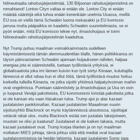
hiilineutraalia rahoitusjärjestelmää, 130 Biljoonan rahoitusjärjerstelmä on
romahtanut! Lontoo Cityn valtaa ei enään ole. Lontoo City ei enään
määrää sääntöjä eikä tuhoa enään kenenkään unelmia Usassa, meillä
EU:ssa on viellä tämä Schwabin luoma roskasakki ja EU komissio
jarruna mutta pääpaikka on kaadettu Schwabin suunnitelmasta, se ei
pyöri enään, mitä EU komissio tekee nyt, ilmastohuijaus ei toimi
hiilineutraalin rahoitusjärjestelmän kaaduttua.
Nyt Trump puhuu maailman voimakkaimmasta uudelleen
käynnistämisestä tämän alemmuudentilan tilalle, hänen politiikkansa on
täysin päinvastainen Schwabin ajamaan huijaukseen nähden, halpaa
energiaa jota ei säännöstellä, tuetaan työllistäviä yrityksiä, ei
globalisaatiota joka imi lännen kuiviin kun työt siirtyi Kiinaan, kuluttajilla
lännessä ei ollut rahaa kun ei ollut töitä, tämä työllistävä muutos hoituu
korkeilla tulleilla Kiinasta, ne jotka sijoitti yhtiönsä halpatyövoiman maihin
ovat ongelmissa. Puretaan säännöstely ja ilmastohuijaus ja Usa on osin
jo luopunut Venäjä pakotteista, EU kommonismi kiristää pakotteita jotka
ei ole kansan etu vaan Itäsaksan tuloa. Trump ajoi jo alas kazaari
juutalaisten pankkimafian, Kazaari juutalaisten Maaailman suurin
sijoitusyhtiö Blackrock on myös käytännnössä ulosotossa, sijoittajat
vetävät rahat ulos, mutta Blackrock estää sen juutalais lakeijoineen,
muutoin se olisi jo kaatunut! Juutalaiset ei ole kaiken takana, mutta
kazaari juutalaiset ovat. Trump korjaa tilanten ja on nyt maailman
mollatuin MIES johtaja, tämä johtuu siitä että mediat ovat kazaari
juutalaisomisteisia tai heidän lahjomia. kazaari juutalainen Soros jopa