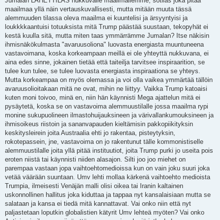
Jumalan LÄHETTILÄS hukkuvalle maailmallemme, sotilas joka pitää
maailmaa yllä näin vertauskuvallisesti, mutta mitään muuta tässä
alemmuuden tilassa oleva maailma ei kuuntelisi ja ärsyyntyisi ja
loukkkkaantuisi totuuksista mitä Trump päästää suustaan, tekopyhät ei
kestä kuulla sitä, mutta miten taas ymmärrämme Jumalan? Itse näkisin
ihmisnäkökulmasta "avaruusoliona" luovasta energiasta muuntuneena
vastavoimana, koska korkeampaan meillä ei ole yhteyttä nukkuvana, ei
aina edes sinne, jokainen tietää että taiteilja tarvitsee inspiraarition, se
tulee kun tulee, se tulee luovasta energiasta inspiraationa se yhteys.
Mutta korkeampaa on myös olemassa ja voi olla vaikea ymmärtää tällöin
avaruusolioitakaan mitä ne ovat, mihin ne liittyy. Vaikka Trump katoaisi
kuten moni toivoo, minä en, niin hän käynnisti Mega ajattelun mitä ei
pysäytetä, koska se on vastavoima alemmuustilalle jossa maailma rypi
monine sukupuolineen ilmastohuijauksineen ja värivallankumouksineen ja
ihmisoikeus riistoin ja sananvapauden kieltämisin pakkopiikityksin
keskitysleirein joita Austraalia ehti jo rakentaa, pisteytyksin,
rokotepassein, jne, vastavoima on jo rakentunut tälle kommonistiselle
alemmuustilalle joita yllä pitää instituutiot, joita Trump purki jo useita pois
eroten niistä tai käynnisti niiden alasajon. Silti joo joo miehet on
parempaa vastaan jopa vaihtoehtomedioissa kun on vain joku suuri joka
vetää väärään suuntaan. Umv lehti mollaa kärkenä vaihtoehto medioista
Trumpia, ilmeisesti Venäjän malli olisi oikea tai Iranin kaltainen
uskonnollinen hallitus joka kiduttaa ja tappaa nyt kansalaisiaan mutta se
salataan ja kansa ei tiedä mitä kannattavat. Vai onko niin että nyt
paljastetaan loputkin globalistien kätyrit Umv lehteä myöten? Vai onko