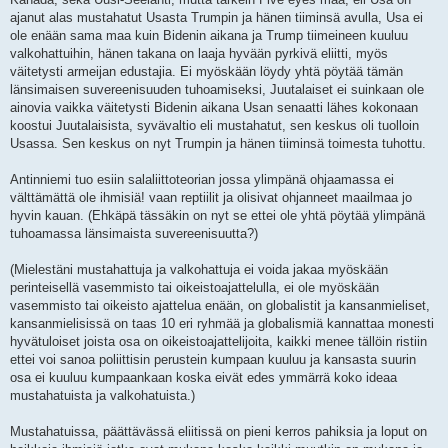
ajanut alas mustahatut Usasta Trumpin ja hänen tiiminsä avulla, Usa ei
ole enään sama maa kuin Bidenin aikana ja Trump tiimeineen kuuluu
valkohattuihin, hänen takana on laaja hyvään pyrkivä eliitti, myös
väitetysti armeijan edustajia. Ei myöskään löydy yhtä pöytää tämän
länsimaisen suvereenisuuden tuhoamiseksi, Juutalaiset ei suinkaan ole
ainovia vaikka väitetysti Bidenin aikana Usan senaatti lähes kokonaan
koostui Juutalaisista, syvävaltio eli mustahatut, sen keskus oli tuolloin
Usassa. Sen keskus on nyt Trumpin ja hänen tiiminsä toimesta tuhottu.
Antinniemi tuo esiin salaliittoteorian jossa ylimpänä ohjaamassa ei
välttämättä ole ihmisiä! vaan reptiilit ja olisivat ohjanneet maailmaa jo
hyvin kauan. (Ehkäpä tässäkin on nyt se ettei ole yhtä pöytää ylimpänä
tuhoamassa länsimaista suvereenisuutta?)
(Mielestäni mustahattuja ja valkohattuja ei voida jakaa myöskään
perinteisellä vasemmisto tai oikeistoajattelulla, ei ole myöskään
vasemmisto tai oikeisto ajattelua enään, on globalistit ja kansanmieliset,
kansanmielisissä on taas 10 eri ryhmää ja globalismiä kannattaa monesti
hyvätuloiset joista osa on oikeistoajattelijoita, kaikki menee tällöin ristiin
ettei voi sanoa poliittisin perustein kumpaan kuuluu ja kansasta suurin
osa ei kuuluu kumpaankaan koska eivät edes ymmärrä koko ideaa
mustahatuista ja valkohatuista.)
Mustahatuissa, päättävässä eliitissä on pieni kerros pahiksia ja loput on