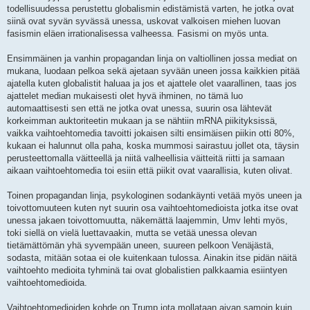
todellisuudessa perustettu globalismin edistämistä varten, he jotka ovat
siinä ovat syvän syvässä unessa, uskovat valkoisen miehen luovan
fasismin eläen irrationalisessa valheessa. Fasismi on myös unta.
Ensimmäinen ja vanhin propagandan linja on valtiollinen jossa mediat on
mukana, luodaan pelkoa sekä ajetaan syvään uneen jossa kaikkien pitää
ajatella kuten globalistit haluaa ja jos et ajattele olet vaarallinen, taas jos
ajattelet median mukaisesti olet hyvä ihminen, no tämä luo
automaattisesti sen että ne jotka ovat unessa, suurin osa lähtevät
korkeimman auktoriteetin mukaan ja se nähtiin mRNA piikityksissä,
vaikka vaihtoehtomedia tavoitti jokaisen silti ensimäisen piikin otti 80%,
kukaan ei halunnut olla paha, koska mummosi sairastuu jollet ota, täysin
perusteettomalla väitteellä ja niitä valheellisia väitteitä riitti ja samaan
aikaan vaihtoehtomedia toi esiin että piikit ovat vaarallisia, kuten olivat.
Toinen propagandan linja, psykologinen sodankäynti vetää myös uneen ja
toivottomuuteen kuten nyt suurin osa vaihtoehtomedioista jotka itse ovat
unessa jakaen toivottomuutta, näkemättä laajemmin, Umv lehti myös,
toki siellä on vielä luettavaakin, mutta se vetää unessa olevan
tietämättömän yhä syvempään uneen, suureen pelkoon Venäjästä,
sodasta, mitään sotaa ei ole kuitenkaan tulossa. Ainakin itse pidän näitä
vaihtoehto medioita tyhminä tai ovat globalistien palkkaamia esiintyen
vaihtoehtomedioida.
Vaihtoehtomedioiden kohde on Trump jota mollataan aivan samoin kuin