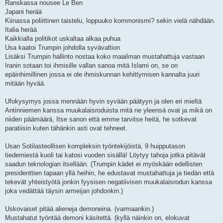
Ranskassa nousee Le Ben
Japani herää
Kiinassa poliittinen taistelu, loppuuko kommonismi? sekin vielä nähdään.
Italia herää
Kaikkialla politikot uskaltaa alkaa puhua
Usa kaatoi Trumpin johdolla syvävaltion
Lisäksi Trumpin hallinto nostaa koko maailman mustahattuja vastaan
Iranin sotaan toi ihmisille vallan sanoa mitä Islami on, se on
epäinhimillinen jossa ei ole ihmiskunnan kehittymisen kannalta juuri
mitään hyvää.
Ufokysymys jossa mennään hyvin syvään päätyyn ja olen eri mieltä
Antinniemen kanssa muukalaisroduista mitä ne yleensä ovat ja mikä on
niiden päämäärä, Itse sanon että emme tarvitse heitä, he sotkevat
paratiisin kuten tähänkin asti ovat tehneet.
Usan Sotilasteollisen kompleksin työntekijöistä, 9 huipputason
tiedemiestä kuoli tai katosi vuoden sisällä! Löytyy tahoja jotka pitävät
saadun teknologian itsellään. (Trumpin kädet ei myöskään edellisten
presidenttien tapaan yllä heihin, he edustavat mustahattuja ja tiedän että
tekevät yhteistyötä jonkin fyysisen negatiivisen muukalaisrodun kanssa
joka vedättää täysin armeijan johdonkin.)
Uskovaiset pitää alieneja demoneina. (varmaankin.)
Mustahatut työntää demoni käsitettä. (kyllä näinkin on, elokuvat