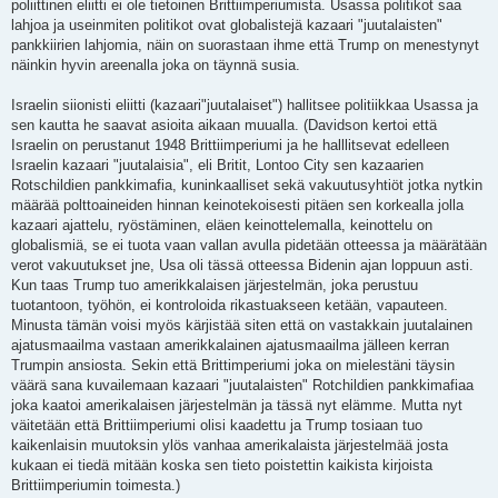
poliittinen eliitti ei ole tietoinen Brittiimperiumista. Usassa politikot saa
lahjoa ja useinmiten politikot ovat globalistejä kazaari "juutalaisten"
pankkiirien lahjomia, näin on suorastaan ihme että Trump on menestynyt
näinkin hyvin areenalla joka on täynnä susia.
Israelin siionisti eliitti (kazaari"juutalaiset") hallitsee politiikkaa Usassa ja
sen kautta he saavat asioita aikaan muualla. (Davidson kertoi että
Israelin on perustanut 1948 Brittiimperiumi ja he halllitsevat edelleen
Israelin kazaari "juutalaisia", eli Britit, Lontoo City sen kazaarien
Rotschildien pankkimafia, kuninkaalliset sekä vakuutusyhtiöt jotka nytkin
määrää polttoaineiden hinnan keinotekoisesti pitäen sen korkealla jolla
kazaari ajattelu, ryöstäminen, eläen keinottelemalla, keinottelu on
globalismiä, se ei tuota vaan vallan avulla pidetään otteessa ja määrätään
verot vakuutukset jne, Usa oli tässä otteessa Bidenin ajan loppuun asti.
Kun taas Trump tuo amerikkalaisen järjestelmän, joka perustuu
tuotantoon, työhön, ei kontroloida rikastuakseen ketään, vapauteen.
Minusta tämän voisi myös kärjistää siten että on vastakkain juutalainen
ajatusmaailma vastaan amerikkalainen ajatusmaailma jälleen kerran
Trumpin ansiosta. Sekin että Brittimperiumi joka on mielestäni täysin
väärä sana kuvailemaan kazaari "juutalaisten" Rotchildien pankkimafiaa
joka kaatoi amerikalaisen järjestelmän ja tässä nyt elämme. Mutta nyt
väitetään että Brittiimperiumi olisi kaadettu ja Trump tosiaan tuo
kaikenlaisin muutoksin ylös vanhaa amerikalaista järjestelmää josta
kukaan ei tiedä mitään koska sen tieto poistettin kaikista kirjoista
Brittiimperiumin toimesta.)