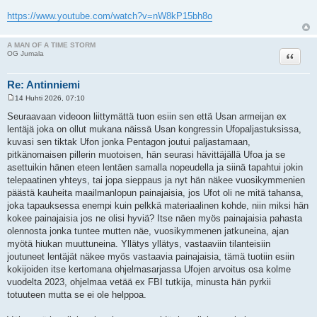
https://www.youtube.com/watch?v=nW8kP15bh8o
A MAN OF A TIME STORM
Lainaa
OG Jumala
Re: Antinniemi
14 Huhti 2026, 07:10
V
i
Seuraavaan videoon liittymättä tuon esiin sen että Usan armeijan ex
e
lentäjä joka on ollut mukana näissä Usan kongressin Ufopaljastuksissa,
s
t
kuvasi sen tiktak Ufon jonka Pentagon joutui paljastamaan,
i
pitkänomaisen pillerin muotoisen, hän seurasi hävittäjällä Ufoa ja se
asettuikin hänen eteen lentäen samalla nopeudella ja siinä tapahtui jokin
telepaatinen yhteys, tai jopa sieppaus ja nyt hän näkee vuosikymmenien
päästä kauheita maailmanlopun painajaisia, jos Ufot oli ne mitä tahansa,
joka tapauksessa enempi kuin pelkkä materiaalinen kohde, niin miksi hän
kokee painajaisia jos ne olisi hyviä? Itse näen myös painajaisia pahasta
olennosta jonka tuntee mutten näe, vuosikymmenen jatkuneina, ajan
myötä hiukan muuttuneina. Yllätys yllätys, vastaaviin tilanteisiin
joutuneet lentäjät näkee myös vastaavia painajaisia, tämä tuotiin esiin
kokijoiden itse kertomana ohjelmasarjassa Ufojen arvoitus osa kolme
vuodelta 2023, ohjelmaa vetää ex FBI tutkija, minusta hän pyrkii
totuuteen mutta se ei ole helppoa.