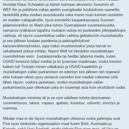
tiivistää Klaus Schwabiin ja hänen luomaan ekonomic foorumiin eli
WEF:fiin ja poliittista valtaa ajettiin yuongleader koulutuksen saaneilla
henkilöillä jotka median avustuksella sekä monin muin keinoin nostettiin
eri maiden valtapaikoille, hyvä esimerkki kaupankassasta Suomen
pääministeriksi on Marin joka tuhosi Suomalaisten suvereenisuutta,
samassa rytäkässä tapahtui muitakin outoja eri puolueiden johtopaikkojen
vaihtoja, eli täysin suunniteltua vallan vaihtoa globalismiin mustahatuilta
ja sen jälkeen luodaan pandemia ja pakkopiikitykset
kansanvähennykseksi, jopa rodun muuttamiseksi josta harvat on
uskaltaneet puhua mitään, Naomi Wolf toi tämänkin mustahattujen
suunnitelman esiin. Juutalaismedia tai heidän lahjoma media, kuten
USAID koneisto lahjoi mediat ja loi tyrannian maailmaan, mutta kesken
kaiken tuli Trumpin toinen valtakausi ja USAID kaadettiin ja
mustahattujen vallan purkaminen on edennyt sen jälkeen niin nopeasti
ettei kukaan oikein pysy perässä varsinkin kun mediat vaikenee siitä
lähes täysin, sodista jauhetaan, muttei mustahattujen vallan
purkamisesta juuri ollenkaan joka on suurempi asia kuin yksittäiset sodat.
Mustahattujen toiminta oli ja on osin edelleen tuhota länsimainen
suvereenisuus, talous, vapaus, ajattelu, koulutus, uskonto, sivistys ja
isänmaa.
Mikään maa ei ole täysin mustahattujen otteessa mutta pahimpia ovat
Five eyes tiedustelu organisaation maat kuten Britit, Austraalia ja
Kanada, sekä Uusi-Seelanti, mutta tärkein Five eyes maa, eli Usa on