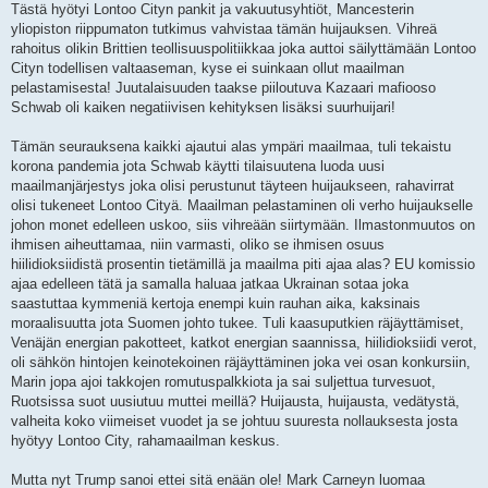
Tästä hyötyi Lontoo Cityn pankit ja vakuutusyhtiöt, Mancesterin
yliopiston riippumaton tutkimus vahvistaa tämän huijauksen. Vihreä
rahoitus olikin Brittien teollisuuspolitiikkaa joka auttoi säilyttämään Lontoo
Cityn todellisen valtaaseman, kyse ei suinkaan ollut maailman
pelastamisesta! Juutalaisuuden taakse piiloutuva Kazaari mafiooso
Schwab oli kaiken negatiivisen kehityksen lisäksi suurhuijari!
Tämän seurauksena kaikki ajautui alas ympäri maailmaa, tuli tekaistu
korona pandemia jota Schwab käytti tilaisuutena luoda uusi
maailmanjärjestys joka olisi perustunut täyteen huijaukseen, rahavirrat
olisi tukeneet Lontoo Cityä. Maailman pelastaminen oli verho huijaukselle
johon monet edelleen uskoo, siis vihreään siirtymään. Ilmastonmuutos on
ihmisen aiheuttamaa, niin varmasti, oliko se ihmisen osuus
hiilidioksiidistä prosentin tietämillä ja maailma piti ajaa alas? EU komissio
ajaa edelleen tätä ja samalla haluaa jatkaa Ukrainan sotaa joka
saastuttaa kymmeniä kertoja enempi kuin rauhan aika, kaksinais
moraalisuutta jota Suomen johto tukee. Tuli kaasuputkien räjäyttämiset,
Venäjän energian pakotteet, katkot energian saannissa, hiilidioksiidi verot,
oli sähkön hintojen keinotekoinen räjäyttäminen joka vei osan konkursiin,
Marin jopa ajoi takkojen romutuspalkkiota ja sai suljettua turvesuot,
Ruotsissa suot uusiutuu muttei meillä? Huijausta, huijausta, vedätystä,
valheita koko viimeiset vuodet ja se johtuu suuresta nollauksesta josta
hyötyy Lontoo City, rahamaailman keskus.
Mutta nyt Trump sanoi ettei sitä enään ole! Mark Carneyn luomaa