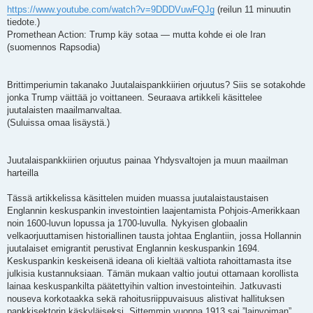
https://www.youtube.com/watch?v=9DDDVuwFQJg
(reilun 11 minuutin
tiedote.)
Promethean Action: Trump käy sotaa — mutta kohde ei ole Iran
(suomennos Rapsodia)
Brittimperiumin takanako Juutalaispankkiirien orjuutus? Siis se sotakohde
jonka Trump väittää jo voittaneen. Seuraava artikkeli käsittelee
juutalaisten maailmanvaltaa.
(Suluissa omaa lisäystä.)
Juutalaispankkiirien orjuutus painaa Yhdysvaltojen ja muun maailman
harteilla
Tässä artikkelissa käsittelen muiden muassa juutalaistaustaisen
Englannin keskuspankin investointien laajentamista Pohjois-Amerikkaan
noin 1600-luvun lopussa ja 1700-luvulla. Nykyisen globaalin
velkaorjuuttamisen historiallinen tausta johtaa Englantiin, jossa Hollannin
juutalaiset emigrantit perustivat Englannin keskuspankin 1694.
Keskuspankin keskeisenä ideana oli kieltää valtiota rahoittamasta itse
julkisia kustannuksiaan. Tämän mukaan valtio joutui ottamaan korollista
lainaa keskuspankilta päätettyihin valtion investointeihin. Jatkuvasti
nouseva korkotaakka sekä rahoitusriippuvaisuus alistivat hallituksen
pankkisektorin käskyläiseksi. Sittemmin vuonna 1913 sai ”lainvoiman”