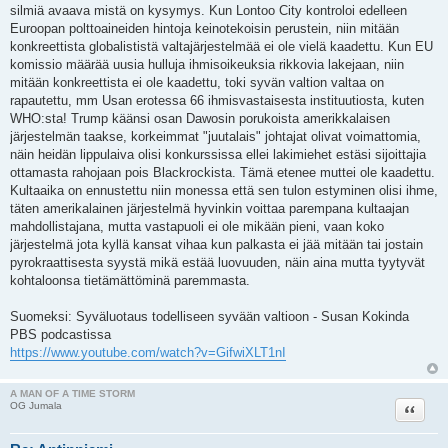
silmiä avaava mistä on kysymys. Kun Lontoo City kontroloi edelleen
Euroopan polttoaineiden hintoja keinotekoisin perustein, niin mitään
konkreettista globalististä valtajärjestelmää ei ole vielä kaadettu. Kun EU
komissio määrää uusia hulluja ihmisoikeuksia rikkovia lakejaan, niin
mitään konkreettista ei ole kaadettu, toki syvän valtion valtaa on
rapautettu, mm Usan erotessa 66 ihmisvastaisesta instituutiosta, kuten
WHO:sta! Trump käänsi osan Dawosin porukoista amerikkalaisen
järjestelmän taakse, korkeimmat "juutalais" johtajat olivat voimattomia,
näin heidän lippulaiva olisi konkurssissa ellei lakimiehet estäsi sijoittajia
ottamasta rahojaan pois Blackrockista. Tämä etenee muttei ole kaadettu.
Kultaaika on ennustettu niin monessa että sen tulon estyminen olisi ihme,
täten amerikalainen järjestelmä hyvinkin voittaa parempana kultaajan
mahdollistajana, mutta vastapuoli ei ole mikään pieni, vaan koko
järjestelmä jota kyllä kansat vihaa kun palkasta ei jää mitään tai jostain
pyrokraattisesta syystä mikä estää luovuuden, näin aina mutta tyytyvät
kohtaloonsa tietämättöminä paremmasta.
Suomeksi: Syväluotaus todelliseen syvään valtioon - Susan Kokinda
PBS podcastissa
https://www.youtube.com/watch?v=GifwiXLT1nI
A MAN OF A TIME STORM
Lainaa
OG Jumala