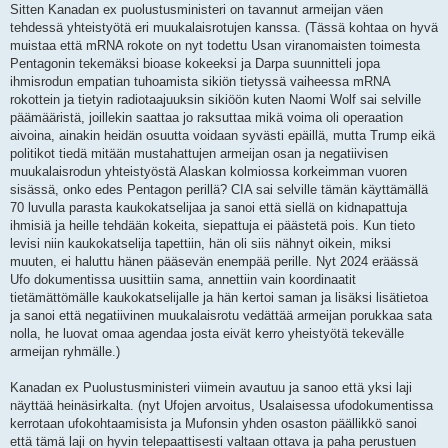
Sitten Kanadan ex puolustusministeri on tavannut armeijan väen
tehdessä yhteistyötä eri muukalaisrotujen kanssa. (Tässä kohtaa on hyvä
muistaa että mRNA rokote on nyt todettu Usan viranomaisten toimesta
Pentagonin tekemäksi bioase kokeeksi ja Darpa suunnitteli jopa
ihmisrodun empatian tuhoamista sikiön tietyssä vaiheessa mRNA
rokottein ja tietyin radiotaajuuksin sikiöön kuten Naomi Wolf sai selville
päämääristä, joillekin saattaa jo raksuttaa mikä voima oli operaation
aivoina, ainakin heidän osuutta voidaan syvästi epäillä, mutta Trump eikä
politikot tiedä mitään mustahattujen armeijan osan ja negatiivisen
muukalaisrodun yhteistyöstä Alaskan kolmiossa korkeimman vuoren
sisässä, onko edes Pentagon perillä? CIA sai selville tämän käyttämällä
70 luvulla parasta kaukokatselijaa ja sanoi että siellä on kidnapattuja
ihmisiä ja heille tehdään kokeita, siepattuja ei päästetä pois. Kun tieto
levisi niin kaukokatselija tapettiin, hän oli siis nähnyt oikein, miksi
muuten, ei haluttu hänen pääsevän enempää perille. Nyt 2024 eräässä
Ufo dokumentissa uusittiin sama, annettiin vain koordinaatit
tietämättömälle kaukokatselijalle ja hän kertoi saman ja lisäksi lisätietoa
ja sanoi että negatiivinen muukalaisrotu vedättää armeijan porukkaa sata
nolla, he luovat omaa agendaa josta eivät kerro yheistyötä tekevälle
armeijan ryhmälle.)
Kanadan ex Puolustusministeri viimein avautuu ja sanoo että yksi laji
näyttää heinäsirkalta. (nyt Ufojen arvoitus, Usalaisessa ufodokumentissa
kerrotaan ufokohtaamisista ja Mufonsin yhden osaston päällikkö sanoi
että tämä laji on hyvin telepaattisesti valtaan ottava ja paha perustuen