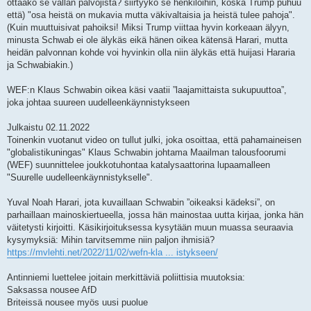
ottaako se vallan palvojista? siirtyykö se henkilöihin, koska Trump puhuu
että) "osa heistä on mukavia mutta väkivaltaisia ja heistä tulee pahoja".
(Kuin muuttuisivat pahoiksi! Miksi Trump viittaa hyvin korkeaan älyyn,
minusta Schwab ei ole älykäs eikä hänen oikea kätensä Harari, mutta
heidän palvonnan kohde voi hyvinkin olla niin älykäs että huijasi Hararia
ja Schwabiakin.)
WEF:n Klaus Schwabin oikea käsi vaatii ”laajamittaista sukupuuttoa”,
joka johtaa suureen uudelleenkäynnistykseen
Julkaistu 02.11.2022
Toinenkin vuotanut video on tullut julki, joka osoittaa, että pahamaineisen
"globalistikuningas" Klaus Schwabin johtama Maailman talousfoorumi
(WEF) suunnittelee joukkotuhontaa katalysaattorina lupaamalleen
"Suurelle uudelleenkäynnistykselle".
Yuval Noah Harari, jota kuvaillaan Schwabin ”oikeaksi kädeksi”, on
parhaillaan mainoskiertueella, jossa hän mainostaa uutta kirjaa, jonka hän
väitetysti kirjoitti. Käsikirjoituksessa kysytään muun muassa seuraavia
kysymyksiä: Mihin tarvitsemme niin paljon ihmisiä?
https://mvlehti.net/2022/11/02/wefn-kla ... istykseen/
Antinniemi luettelee joitain merkittäviä poliittisia muutoksia:
Saksassa nousee AfD
Briteissä nousee myös uusi puolue