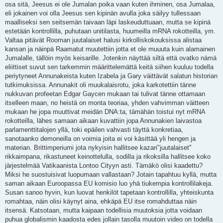
osa sitä, Jeesus ei ole Jumalan poika vaan kuten ihminen, osa Jumalaa,
eli jokainen voi olla Jeesus sen kipinän avulla joka säilyy tullessaan
maalliseksi sen seitsemän taivaan läpi laskeuduttuaan, mutta se kipinä
estetään kontrollilla, puhutaan unitilasta, huumeilla mRNA rokotteilla, ym.
Valtaa pitävät Rooman juutalaiset halusi kirkolliskokouksissa alistaa
kansan ja näinpä Raamatut muutettiin jotta et ole muuuta kuin alamainen
Jumalalle, tällöin myös keisarille. Jotenkin näyttää siltä että ovatko nämä
eliittiset suvut sen tarkemmin määrittelemättä keitä siihen kuuluu todella
periytyneet Annunakeista kuten Izabela ja Gary väittävät salatun historian
tutkimuksissa. Annunakit oli muukalaisrotu, joka karkotettiin tänne
nukkuvan profeetan Edgar Gaycen mukaan tai tulivat tänne ottamaan
itselleen maan, no heistä on monta teoriaa, yhden vahvimman väitteen
mukaan he jopa muuttivat meidän DNA:ta, tämähän toistui nyt mRNA
rokotteilla, lähes samaan aikaan kuvattiin jopa Annunakien laivastoa
parlamenttitalojen yllä, toki epäilen vahvasti täyttä konkretiaa,
sanotaanko demoneilla on voimia joita ei voi käsittää yli hengen ja
materian. Brittimperiumi jota nykyisin hallitsee kazari"juutalaiset"
rikkaimpana, rikastuneet keinottelulla, sodilla ja rikoksilla hallitsee koko
järjestelmää Vatikaanista Lontoo Cityyn asti. Tämäkö olisi kaadettu?
Miksi he suostuisivat luopumaan vallastaan? Jotain tapahtuu kyllä, mutta
saman aikaan Euroopassa EU komisio luo yhä tiukempia kontrollilakeja.
Susan sanoo hyvin, kun luovat henkilöt tapetaan kontrollilla, yhteiskunta
romahtaa, näin olisi käynyt aina, ehkäpä EU itse romahduttaa näin
itsensä. Katsotaan, mutta kaipaan todellisia muutoksia jotta voidaan
puhua globalismin kaadosta edes jollain tasolla muutoin video on todella