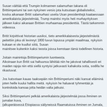
Susan väittää että Trumpin kolmannen salamurhan takana oli
Brittiimperiumi tai sen nykyinen versio jota kutsutaan globalisteiksi,
koska aikanaan Britit salamurhasi useita Usan presidenttejä kaataessaan
amerikalaista järjestelmää, Trump mainitsi myös heti murhayrityksen
jälkeen kaksi aikanaan Brittien murhaamaa presidenttiä. Tästä tarkemmin
videossa.
Britit kirjoittivat historian uusiksi, tieto amerikkalaisesta järjestelmästä
peitettiin joka oli levinnyt 1800 luvun lopussa ympäri maailmaa, nykyisin
kukaan ei ole kuullut siitä, Susan
mainitsee kuitenkin kaksi teosta joissa kerrotaan tämä todellinen historia.
Joitain mainintoja Brittiimperiumin luonteesta.
Aikoinaan kun Britit sai haltuunsa lähiitää niin he jakoivat tahallisesti eri
maiden rajoja niin että siellä syntyisi jatkuvasti kahakoita sotia, sodilla he
rikastuvat.
Jos katsotaan kauas taaksepäin niin Brittiimperiumi näki kansat eläiminä
joten heille kuului hallita meitä. nykyisin he haluavat tyhmentää ja
kontroloida kansaa jotta heidän valta jatkuisi.
Siksi Brittiimperiumi pelkää amerikalaista järjestelmää jossa ihminen on
jumalan kuva,
(alkuperäisessä Etiopiassa säilyneissä Raamatuissa ihminen on Jumala,