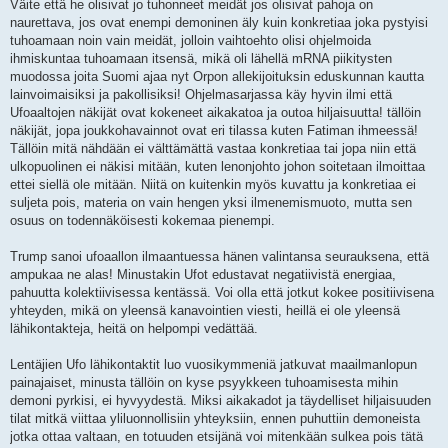
Väite että he olisivat jo tuhonneet meidät jos olisivat pahoja on
naurettava, jos ovat enempi demoninen äly kuin konkretiaa joka pystyisi
tuhoamaan noin vain meidät, jolloin vaihtoehto olisi ohjelmoida
ihmiskuntaa tuhoamaan itsensä, mikä oli lähellä mRNA piikitysten
muodossa joita Suomi ajaa nyt Orpon allekijoituksin eduskunnan kautta
lainvoimaisiksi ja pakollisiksi! Ohjelmasarjassa käy hyvin ilmi että
Ufoaaltojen näkijät ovat kokeneet aikakatoa ja outoa hiljaisuutta! tällöin
näkijät, jopa joukkohavainnot ovat eri tilassa kuten Fatiman ihmeessä!
Tällöin mitä nähdään ei välttämättä vastaa konkretiaa tai jopa niin että
ulkopuolinen ei näkisi mitään, kuten lenonjohto johon soitetaan ilmoittaa
ettei siellä ole mitään. Niitä on kuitenkin myös kuvattu ja konkretiaa ei
suljeta pois, materia on vain hengen yksi ilmenemismuoto, mutta sen
osuus on todennäköisesti kokemaa pienempi.
Trump sanoi ufoaallon ilmaantuessa hänen valintansa seurauksena, että
ampukaa ne alas! Minustakin Ufot edustavat negatiivistä energiaa,
pahuutta kolektiivisessa kentässä. Voi olla että jotkut kokee positiivisena
yhteyden, mikä on yleensä kanavointien viesti, heillä ei ole yleensä
lähikontakteja, heitä on helpompi vedättää.
Lentäjien Ufo lähikontaktit luo vuosikymmeniä jatkuvat maailmanlopun
painajaiset, minusta tällöin on kyse psyykkeen tuhoamisesta mihin
demoni pyrkisi, ei hyvyydestä. Miksi aikakadot ja täydelliset hiljaisuuden
tilat mitkä viittaa yliluonnollisiin yhteyksiin, ennen puhuttiin demoneista
jotka ottaa valtaan, en totuuden etsijänä voi mitenkään sulkea pois tätä