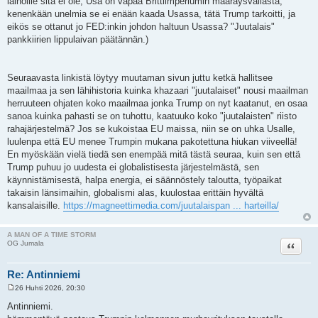
lainoille sitä ei ole, Usa on vapaa Brittiimperiumin määräysvallasta,
kenenkään unelmia se ei enään kaada Usassa, tätä Trump tarkoitti, ja
eikös se ottanut jo FED:inkin johdon haltuun Usassa? "Juutalais"
pankkiirien lippulaivan päätännän.)
Seuraavasta linkistä löytyy muutaman sivun juttu ketkä hallitsee
maailmaa ja sen lähihistoria kuinka khazaari "juutalaiset" nousi maailman
herruuteen ohjaten koko maailmaa jonka Trump on nyt kaatanut, en osaa
sanoa kuinka pahasti se on tuhottu, kaatuuko koko "juutalaisten" riisto
rahajärjestelmä? Jos se kukoistaa EU maissa, niin se on uhka Usalle,
luulenpa että EU menee Trumpin mukana pakotettuna hiukan viiveellä!
En myöskään vielä tiedä sen enempää mitä tästä seuraa, kuin sen että
Trump puhuu jo uudesta ei globalistisesta järjestelmästä, sen
käynnistämisestä, halpa energia, ei säännöstely taloutta, työpaikat
takaisin länsimaihin, globalismi alas, kuulostaa erittäin hyvältä
kansalaisille.
https://magneettimedia.com/juutalaispan ... harteilla/
A MAN OF A TIME STORM
Lainaa
OG Jumala
Re: Antinniemi
26 Huhti 2026, 20:30
V
i
Antinniemi.
e