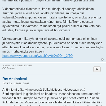
hämmentävä postaus Trumpin kolmannen murhayrityksen taustalla.
s
t
i
Videomateriaalia tilanteesta, itse murhaaja ei päässyt lähellekkään
Trumpia, joten ei ollut edes läheltä piti tilanne, murhaaja olisi
todennäköisesti ampunut kasan muitakin politikkoja, oli mukana enempi
aseita, mutta loppui eteisaulaan hänen tulo. Niin ja Trump edustaa
syvävaltiota, niin varmasti, viimeistään nyt pitäisi silmät aueta ketä hän
edustaa, kansaa ja siksi tapettava eliitin toimesta.
Vaikea sanoa mikä ryhmä nyt oli takana, edellinen ampuja oli entinen
juutalaisyhtiö Blackrockin työntekijä. Mediasta on saanut sen käsityksen
että tilanne oli lähellä onnistua, no ei alkuunkaan. Erikoinen postaus löytyi
myös murhayritykseen liittyen.
https://www.youtube.com/watch?v=0XAGQm_2iTQ
A MAN OF A TIME STORM
Lainaa
OG Jumala
Re: Antinniemi
05 Touko 2026, 08:01
V
i
Antinniemi väitti viimeisessä Selkokielisesti videossaan että
e
Brittiimperiumi ja globalismi on kaadettu, tässä videossa kerrotaan mitä
s
t
tuodaan tilalle Trumpin toimesta ja mitkä on perusteet väitteille. Susan
i
Kokinda kertoo. Video on todella laaja historiallinen käsite tähän päivään