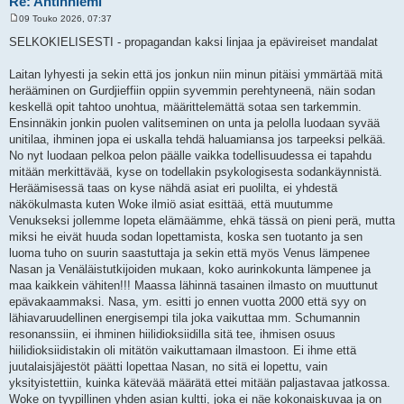
Re: Antinniemi
09 Touko 2026, 07:37
V
i
SELKOKIELISESTI - propagandan kaksi linjaa ja epävireiset mandalat
e
s
t
Laitan lyhyesti ja sekin että jos jonkun niin minun pitäisi ymmärtää mitä
i
herääminen on Gurdjieffiin oppiin syvemmin perehtyneenä, näin sodan
keskellä opit tahtoo unohtua, määrittelemättä sotaa sen tarkemmin.
Ensinnäkin jonkin puolen valitseminen on unta ja pelolla luodaan syvää
unitilaa, ihminen jopa ei uskalla tehdä haluamiansa jos tarpeeksi pelkää.
No nyt luodaan pelkoa pelon päälle vaikka todellisuudessa ei tapahdu
mitään merkittävää, kyse on todellakin psykologisesta sodankäynnistä.
Heräämisessä taas on kyse nähdä asiat eri puolilta, ei yhdestä
näkökulmasta kuten Woke ilmiö asiat esittää, että muutumme
Venukseksi jollemme lopeta elämäämme, ehkä tässä on pieni perä, mutta
miksi he eivät huuda sodan lopettamista, koska sen tuotanto ja sen
luoma tuho on suurin saastuttaja ja sekin että myös Venus lämpenee
Nasan ja Venäläistutkijoiden mukaan, koko aurinkokunta lämpenee ja
maa kaikkein vähiten!!! Maassa lähinnä tasainen ilmasto on muuttunut
epävakaammaksi. Nasa, ym. esitti jo ennen vuotta 2000 että syy on
lähiavaruudellinen energisempi tila joka vaikuttaa mm. Schumannin
resonanssiin, ei ihminen hiilidioksiidilla sitä tee, ihmisen osuus
hiilidioksiidistakin oli mitätön vaikuttamaan ilmastoon. Ei ihme että
juutalaisjäjestöt päätti lopettaa Nasan, no sitä ei lopettu, vain
yksityistettiin, kuinka kätevää määrätä ettei mitään paljastavaa jatkossa.
Woke on tyypillinen yhden asian kultti, joka ei näe kokonaiskuvaa ja on