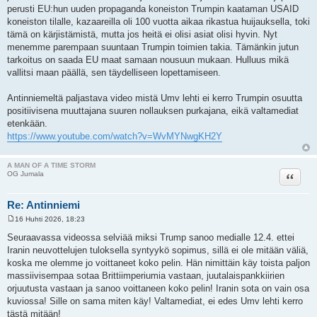
perusti EU:hun uuden propaganda koneiston Trumpin kaataman USAID
koneiston tilalle, kazaareilla oli 100 vuotta aikaa rikastua huijauksella, toki
tämä on kärjistämistä, mutta jos heitä ei olisi asiat olisi hyvin. Nyt
menemme parempaan suuntaan Trumpin toimien takia. Tämänkin jutun
tarkoitus on saada EU maat samaan nousuun mukaan. Hulluus mikä
vallitsi maan päällä, sen täydelliseen lopettamiseen.
Antinniemeltä paljastava video mistä Umv lehti ei kerro Trumpin osuutta
positiivisena muuttajana suuren nollauksen purkajana, eikä valtamediat
etenkään.
https://www.youtube.com/watch?v=WvMYNwgKH2Y
A MAN OF A TIME STORM
Lainaa
OG Jumala
Re: Antinniemi
16 Huhti 2026, 18:23
V
i
Seuraavassa videossa selviää miksi Trump sanoo medialle 12.4. ettei
e
Iranin neuvottelujen tuloksella syntyykö sopimus, sillä ei ole mitään väliä,
s
t
koska me olemme jo voittaneet koko pelin. Hän nimittäin käy toista paljon
i
massiivisempaa sotaa Brittiimperiumia vastaan, juutalaispankkiirien
orjuutusta vastaan ja sanoo voittaneen koko pelin! Iranin sota on vain osa
kuviossa! Sille on sama miten käy! Valtamediat, ei edes Umv lehti kerro
tästä mitään!