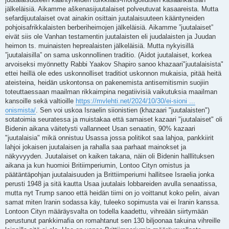
jälkeläisiä. Aikamme aškenasijuutalaiset polveutuvat kasaareista. Mutta
sefardijuutalaiset ovat ainakin osittain juutalaisuuteen kääntyneiden
pohjoisafrikkalaisten berberiheimojen jälkeläisiä. Aikamme ”juutalaiset”
eivät siis ole Vanhan testamentin juutalaisten eli juudalaisten ja Juudan
heimon ts. muinaisten heprealaisten jälkeläisiä. Mutta nykyisillä
”juutalaisilla” on sama uskonnollinen traditio. (Aidot juutalaiset, korkea
arvoiseksi myönnetty Rabbi Yaakov Shapiro sanoo khazaari"juutalaisista"
ettei heillä ole edes uskonnolliset traditiot uskonnon mukaisia, pitää heitä
ateisteina, heidän uskontonsa on pakenemista antisemitismin suojiin
toteuttaessaan maailman rikkaimpina negatiivisiä vaikutuksia maailman
kansoille sekä valtioille
https://mvlehti.net/2024/10/30/ei-sioni ...
onismista/
. Sen voi uskoa Israelin siionistien (khazaari "juutalaisten")
sotatoimia seuratessa ja muistakaa että samaiset kazaari "juutalaiset" oli
Bidenin aikana väitetysti vallanneet Usan senaatin, 90% kazaari
"juutalaisia" mikä onnistuu Usassa jossa politikot saa lahjoa, pankkiirit
lahjoi jokaisen juutalaisen ja rahalla saa parhaat mainokset ja
näkyvyyden. Juutalaiset on kaiken takana, näin oli Bidenin halllituksen
aikana ja kun huomioi Britiimperiumin, Lontoo Cityn omistus ja
päätäntäpohjan juutalaisuuden ja Brittiimperiumi hallitsee Israelia jonka
perusti 1948 ja sitä kautta Usaa juutalais lobbareiden avulla senaatissa,
mutta nyt Trump sanoo että heidän tiimi on jo voittanut koko pelin, aivan
samat miten Iranin sodassa käy, tuleeko sopimusta vai ei Iranin kanssa.
Lontoon Cityn määräysvalta on todella kaadettu, vihreään siirtymään
perustunut pankkimafia on romahtanut sen 130 biljoonaa takuina vihreille