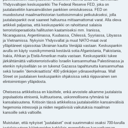
Yhdysvaltojen keskuspankki The Federal Reserve FED, joka on
juutalaiseliitin kansainvälisten pankkien omistuksessa. FED on
muodostunut maailmanhistorian tuottoisimmaksi petkutukseksi, jolla
juutalaispankit ovat saaneet haltuunsa mittaamattomat varat. Alla oleva
artikkeli paljastaa, että keskuspankki on rahoittanut salaisia
terroristioperaatioita hallitusten kaatamiseksi mm. Iranissa,
Nicaraguassa, Argentiinassa, Kuubassa, Chilessä, Syyriassa, Libyassa
ja Vietnamissa. Nykyisin Yhdysvallat ja muut NATO-maat ovat
ylläpitäneet sijaissotaa Ukrainan kautta Venäjää vastaan. Keskuspankin
avulla on käyty vuosikymmeniä kestäviä sotia Afganistania, Pakistania,
Irakia, Afrikan ja Etelä-Amerikan maita vastaan. Keskuspankki tukee
järkähtämättä valtioterroristivaltio Israelin kansanmurhaa Palestiinassa ja
etenkin nykyisellään se on tukenut Gazassa tapahtunutta kansanmurhaa
sekä Israelin ”demokraattista” 400 ydinkärjen ydinaseohjelmaa. Wall
Street on juutalaisen keskuspankin ohjaksissa sekä riippuvainen sen
elintoimintojen ylläpidosta.
Oheisessa artikkelissa en käsittele, enkä arvostele aikamme juutalaista
populaatiota etnisenä, kulttuurisena, uskonnollisena ryhmänä tai
kansalaisuutena. Kritisoin tässä artikkelissa juutalaiseliitin kansainvälisiä
hegemonia intressejä ja niiden negatiivisiä vaikutuksia maailman
kansoille sekä valtioille.
Muistutan, että nykyiset ”juutalaiset” ovat suurimmaksi osaksi 700-luvulla
juutalaisuuteen kääntyneiden turkkilais-mongolidisen kasaarikansan