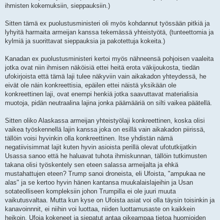
ihmisten kokemuksiin, sieppauksiin.)
Sitten tämä ex puolustusministeri oli myös kohdannut työssään pitkiä ja
lyhyitä harmaita armeijan kanssa tekemässä yhteistyötä, (tunteettomia ja
kylmiä ja suorittavat sieppauksia ja pakotettuja kokeita.)
Kanadan ex puolustusministeri kertoi myös nähneensä pohjoisen vaaleita
jotka ovat niin ihmisen näköisiä ettei heitä erota väkijoukosta, tiedän
ufokirjoista että tämä laji tulee näkyviin vain aikakadon yhteydessä, he
eivät ole näin konkreettisia, epäilen ettei näistä yksikään ole
konkreettinen laji, ovat enempi henkiä jotka saavuttavat materialisia
muotoja, pidän neutraalina lajina jonka päämääriä on silti vaikea päätellä.
Sitten oliko Alaskassa armeijan yhteistyölaji konkreettinen, koska olisi
vaikea työskennellä lajin kanssa joka on esillä vain aikakadon piirissä,
tällöin voisi hyvinkin olla konkreettinen. Itse yhdistän nämä
negatiivisimmat lajit kuten hyvin asioista perillä olevat ufotutkijatkin
Usassa sanoo että he haluavat tuhota ihmiskunnan, tällöin tutkimusten
takana olisi työskentely sen eteen salassa armeijalta ja ehkä
mustahattujen eteen? Trump sanoi droneista, eli Ufoista, "ampukaa ne
alas" ja se kertoo hyvin hänen kantansa muukalaislajeihin ja Usan
sotateolliseen kompleksiin johon Trumpilla ei ole juuri muuta
vaikutusvaltaa. Mutta kun kyse on Ufoista asiat voi olla täysin toisinkin ja
kanavoinnnit, ei niihin voi luottaa, niiden luottamusaste on kaikkein
heikoin, Ufoja kokeneet ja siepatut antaa oikeampaa tietoa huomioiden