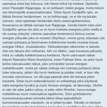
raamattua enkä käy kirkossa, toki hienot kirkot luo henkeä. Opiskelin
ensin Patanjalin Rajajoogaa, se on puhtaasti mielen joogaa, mutta totesin
sen länsimaisille avautumattomaksi. Sitten löysin Gurdjieffin opin, se
tähtää ihmisen heräämiseen, se on kehitysoppi, se ei ole myöskään
uskonto, siinä opetetaan heräämään tästä uneenvajottamisesta.
Itseasiassa se tähtää samaan kuin Rajajooga. Jumala käsite tulee esiin
Gurdjieffin opissa niin että se on hyvin korkeita energioita joihin meillä ei
ole suoraa yhteyttä, voimme saavuttaa heränneissä tiloissa luovan
energian yhteyden joka on monesti Ufoyhteys, emme pysty ottamaan sitä
vastaan puhtaana ja länsimainen kollektiivinen kenttä muuttaa luovan
energian Ufoksi, muukalaiseksi. Sirkkaolentojen näkeminen ei tarkoita
että sen takana olisi sirkkarotu, toki voi ollakin, vaan kuvastaa pahuutta
mikä on vallalla kollektiivisessa kentässä. Hyvin uskovaiset näkee
tietysti Raamatun Maria ilmestyksiä, kuten Fatiman ihme, se antoi myös
kolme tulevaisuuden näkyä, joko ymmärrätte luovan energian
mahdollisuudet, mutta jos näette sirkkoja niin tuskinpa puhdasta tietoa
tulee tulevasta, pitäisi olla hyvin henkinen ja puhdas mieli, ei tarvi olla
missään uskonnossa, voi olla jopa parempi ettei ole herrasta pelon
käsitettä. Sitten hyvin todennäköisesti on entiteettejä jotka käyttävät
näitä energioita hyväksi ja myös ihmisen energiaa, eli demoneja. Ufoihin
ei näin ole edes pakko uskoa, ei edes niihin filmeihin, luova energia
mahdollistaa myös materiaalisia tapahtumia. Siksi pyrkikäämme
luonnonmukaisuuteen emmekä lähtisi liikaa epätodellisiin
luonnomukaisuuden vastaisiin, ne ei johda hyvään. Tekoäly on tiestysti
hyvä työkalu mutta menetämme luovuuden ja yksilöllisyyden joka johtaa