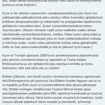
asti, yritän laittaa kokonaiskuvaa lyhyesti mikä tässä on merkityksellistä.
(suluissa omaa lisäystä.)
Kyse ei ole oikeisto vasemmisto vastakkainasettelusta jota Soros luo
palkkaamalla radikaaliryhmiä jotka esiintyy milloin kenenäkin globalistisen
politiikan aikaansaamiseksi ja valtamediat luo propagandaa tapahtumista
globalismin saavuttamiseksi, (kuten vastamielenosoitukset kertoo
Suomessakin. Unkarin viimeiset vaalit jossa vaalitulos saatiin aikaan
rahoittamalla vastamielenosoituksia, mediaa, Orban joutui väistymään ja
saatin rahahanat auki Ukrainaan joka on Usan sotilastiedustelun mukaan
jo hävinnyt sodan, mutta sodan jatkaminen tuottaa rahaa globalisteille,
heille on ihan sama kuolonuhreille ja sitä on jatkunut hyvin kauan.)
Kyse on Trumpin ajamasta 1800-luvun amerikkalaisesta järjestelmästä
joka perustui suvereenisuuteen ja vapauteen ja Trump kaataa
Brittiimperiumia ja sen globalismiä joka edustaa kontrollia ja riistoa.
Antinniemi väitti että tämä olisi jo voitettu!
Brittien ylähuone, sen loordit myönsi viimeisessä tuoreessa raportissaan
että Brittiimperiumia piti pystyssä Usa Bidenin kauden loppuun asti ja se
on kaadettu ja Britit yksin on kykenemättömiä tänä aikana jatkamaan
sitä. Brittien kuningas vieraillessaan Usassa lähinnä kerjäsi apua
edustajainhuoneen politikoilta jotka 99% taputtivat kuninkaalle ja nousivat
seisomaan joka välissä, tämä kertoo jostain muusta kuin kaadosta, mutta
Usassa tärkeät päätökset tekee senaatti ja presidentti, tyhmempi