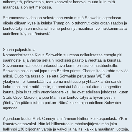
näkemystä, päinvastoin, taas kanavoijat kanavoi muuta kuin mitä
maanpäällä on nyt menossa.
Seuraavassa videossa selostetaan ensin mistä Schwabin agendassa
oikein olikaan kyse ja kuinka Trump on jo tuhonnut koko organisaation ja
Lontoo Cityn sen mukana! Trump puhui nyt maailman voimakkaimmasta
uudelleen käynnistämisestä.
Suuria paljastuksia:
Kommonistisessa Klaus Schwabin suuressa nollauksessa energia piti
säännöstellä ja valvoa sekä hiilidioksiidi päästöjä verottaa ja kuristaa.
Suvereenien valtioiden antauduttava kommonistisille inastituutioille.
Schwabin nollaus sai jopa tuen Brittien prinssi Charlesilta ja kohta selviää
miksi. Oudointa tässä oli se että Schwabin perustama WEF oli
yksityinen, ei kenenkään valitsema instituutio ja yhtääkkiä hän saneli
koko maailmalle mitä teette, se onnistui hänen kouluttamien agenttien
kautta, joita kutsuttiin yuongleadereiksi, he ovat edelleen johdossa, kuten
Stub, Orpo, Macron ja jopa Marin sai Lontoo Citystä hyvän pestin
jätettyään pääministerin paikan. Nämä kaikki ajaa edelleen Schwabin
agendaa.
Agendaan kuului Mark Carneyn siirtäminen Brittien keskuspankista YK:n
ilmastovastaavaksi. Hän loi hiilineutraalin rahoitusjärjestelmän joka
hallinnoi 130 biljoonan varoja ja valvoi ja hallitsi kaikkia maailman luottoja,