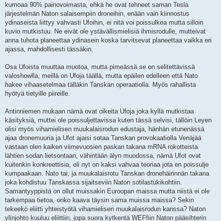
kumoaa 90% painovoimasta, ehkä he ovat tehneet saman Tesla
järjestelmän Naton salaisempiin droneihin, enään vain kiinnostus
ydinaseista liittyy vahvasti Ufoihin, ei nitä voi poissulkea mutta silloin
kuvio mutkistuu. Ne eivät ole ystävällismielisiä ihmisrodulle, mutteivat
anna tuhota planeettaa ydinasein koska tarvitsevat planeettaa vaikka eri
ajassa, mahdollisesti tässäkin.
Osa Ufoista muuttaa muotoa, mutta pimeässä se on selitettävissä
valoshowlla, meillä on Ufoja täällä, mutta epäilen edelleen että Nato
hakee vihaasetelmaa tälläkin Tanskan operaatiolla. Myös rahallista
hyötyä tietyille piireille.
Antinniemen mukaan nämä ovat oikeita Ufoja joka kyllä mutkistaa
käsityksiä, muttei ole poissuljettavissa kuten tässä selvisi, tällöin Leyen
olisi myös vihamielisen muukalaisrodun edustaja, hänhän etunenässä
ajaa dronemuuria ja Ufot ajaisi sotaa Tanskan provokaatiolla Venäjää
vastaan olen kaiken viimevuosien paskan takana mRNA rokotteista
lähtien sodan lietsontaan, vähintään älyn muodossa, nämä Ufot ovat
kuitenkin konkreettisia, eli nyt on kaksi vahvaa teoriaa jota en poissulje
kumpaakaan. Nato tai, ja muukalaisrotu Tanskan dronehäirinnän takana
joka kohdistuu Tanskassa sijaitseviin Naton sotilastukikohtiin.
Samantyyppistä on ollut muissakin Euroopan maissa mutta niistä ei ole
tarkempaa tietoa, onko kaava täysin sama muissa maissa? Sekin
tekeekö eliitti yhteistyötä vihamielisen muukalaisrodun kanssa? Naton
ylinjohto kuuluu eliittiin, jopa suora kytkentä WEFfiin Naton pääsihterin