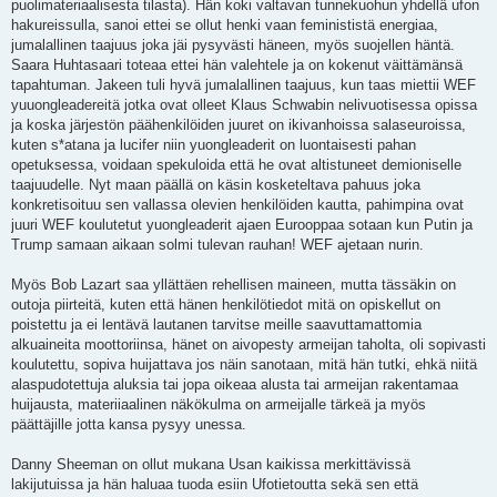
puolimateriaalisesta tilasta). Hän koki valtavan tunnekuohun yhdellä ufon
hakureissulla, sanoi ettei se ollut henki vaan feminististä energiaa,
jumalallinen taajuus joka jäi pysyvästi häneen, myös suojellen häntä.
Saara Huhtasaari toteaa ettei hän valehtele ja on kokenut väittämänsä
tapahtuman. Jakeen tuli hyvä jumalallinen taajuus, kun taas miettii WEF
yuuongleadereitä jotka ovat olleet Klaus Schwabin nelivuotisessa opissa
ja koska järjestön päähenkilöiden juuret on ikivanhoissa salaseuroissa,
kuten s*atana ja lucifer niin yuongleaderit on luontaisesti pahan
opetuksessa, voidaan spekuloida että he ovat altistuneet demioniselle
taajuudelle. Nyt maan päällä on käsin kosketeltava pahuus joka
konkretisoituu sen vallassa olevien henkilöiden kautta, pahimpina ovat
juuri WEF koulutetut yuongleaderit ajaen Eurooppaa sotaan kun Putin ja
Trump samaan aikaan solmi tulevan rauhan! WEF ajetaan nurin.
Myös Bob Lazart saa yllättäen rehellisen maineen, mutta tässäkin on
outoja piirteitä, kuten että hänen henkilötiedot mitä on opiskellut on
poistettu ja ei lentävä lautanen tarvitse meille saavuttamattomia
alkuaineita moottoriinsa, hänet on aivopesty armeijan taholta, oli sopivasti
koulutettu, sopiva huijattava jos näin sanotaan, mitä hän tutki, ehkä niitä
alaspudotettuja aluksia tai jopa oikeaa alusta tai armeijan rakentamaa
huijausta, materiiaalinen näkökulma on armeijalle tärkeä ja myös
päättäjille jotta kansa pysyy unessa.
Danny Sheeman on ollut mukana Usan kaikissa merkittävissä
lakijutuissa ja hän haluaa tuoda esiin Ufotietoutta sekä sen että