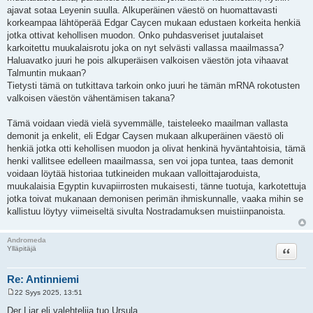
ajavat sotaa Leyenin suulla. Alkuperäinen väestö on huomattavasti
korkeampaa lähtöperää Edgar Caycen mukaan edustaen korkeita henkiä
jotka ottivat kehollisen muodon. Onko puhdasveriset juutalaiset
karkoitettu muukalaisrotu joka on nyt selvästi vallassa maailmassa?
Haluavatko juuri he pois alkuperäisen valkoisen väestön jota vihaavat
Talmuntin mukaan?
Tietysti tämä on tutkittava tarkoin onko juuri he tämän mRNA rokotusten
valkoisen väestön vähentämisen takana?
Tämä voidaan viedä vielä syvemmälle, taisteleeko maailman vallasta
demonit ja enkelit, eli Edgar Caysen mukaan alkuperäinen väestö oli
henkiä jotka otti kehollisen muodon ja olivat henkinä hyväntahtoisia, tämä
henki vallitsee edelleen maailmassa, sen voi jopa tuntea, taas demonit
voidaan löytää historiaa tutkineiden mukaan valloittajaroduista,
muukalaisia Egyptin kuvapiirrosten mukaisesti, tänne tuotuja, karkotettuja
jotka toivat mukanaan demonisen perimän ihmiskunnalle, vaaka mihin se
kallistuu löytyy viimeiseltä sivulta Nostradamuksen muistiinpanoista.
Andromeda
Lainaa
Ylläpitäjä
Re: Antinniemi
22 Syys 2025, 13:51
V
i
Der Liar eli valehtelija tuo Ursula.