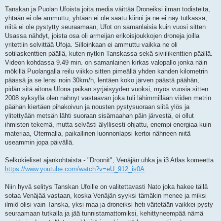
i
Tanskan ja Puolan Ufoista joita media väittää Droneiksi ilman todisteita,
yhtään ei ole ammuttu, yhtään ei ole saatu kiinni ja ne ei näy tutkassa,
niitä ei ole pystytty seuraamaan, Ufot on samanlaisia kuin vuosi sitten
Usassa nähdyt, joista osa oli armeijan erikoisjoukkojen droneja joilla
yritettiin selvittää Ufoja. Silloinkaan ei ammuttu vaikka ne oli
sotilaskenttien päällä, kuten nytkin Tanskassa sekä siviilikenttien päällä.
Videon kohdassa 9.49 min. on samanlainen kirkas valopallo jonka näin
mökillä Puolangalla reilu viikko sitten pimeällä yhden kahden kilometrin
päässä ja se lensi noin 30km/h, lentäen koko järven päästä päähän,
pidän sitä aitona Ufona paikan syrjäisyyden vuoksi, myös vuosia sitten
2008 syksyllä olen nähnyt vastaavan joka tuli lähimmillään viiden metrin
päähän kiertäen pihakoivun ja nousten pystysuoraan siitä ylös ja
ylitettyään metsän lähti suoraan sisämaahan päin järvestä, ei ollut
ihmisten tekemä, mutta selvästi älyllisesti ohjattu, enempi energiaa kuin
materiaa, Otermalla, paikallinen luonnonlapsi kertoi nähneen niitä
useammin jopa päivällä.
Selkokieliset ajankohtaista - "Droonit", Venäjän uhka ja i3 Atlas komeetta
https://www.youtube.com/watch?v=eU_912_is0A
Niin hyvä selitys Tanskan Ufoille on valitettavasti Nato joka hakee tällä
sotaa Venäjää vastaan, koska Venäjän syyksi tämäkin menee ja miksi
ilmiö olisi vain Tanska, yksi maa ja droneiksi heti väitetään vaikkei pysty
seuraamaan tutkalla ja jää tunnistamattomiksi, kehittyneempää nämä