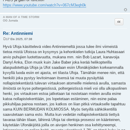
https://www.youtube.com/watch?v=067cM3eqh0k
A MAN OF A TIME STORM
Lainaa
OG Jumala
Re: Antinniemi
17 Elo 2025, 07:38
V
i
Hyvä Ufoja käsittelevä video Antinniemeltä jossa tulee ilmi viimeistä
e
tietoa mistä Ufoissa on kysymys ja kehonkielen tutkija Laura Huhtasaari
s
t
arvio puhujien luotettavuutta, mukana mm. niin Bob Lazart, kanavoija
i
Darryl Anka, Elon musk kuin Jake Baber joka kerää helikopterilla
alaspudotettuja Ufoja ja Ufot saadaan esiin Ufonäkijöiden korkeammalla
kyvyllä luoda esiin eri ajasta, eri tilasta Ufoja. Tämähän menee niin, että
henkilö joka pystyy levitoimaan itsensä tai muuta pysäyttää
nollapistekentästä tulevan virtauksen atomeille mielensä avulla, samasta
ilmiöstä on kyse poltergeistissä, poltergeistissä mieli voi olla ulkopuolinen
henki, jos virtauksen estoa jatketaan tai nostetaan mielen avulla esine
katoa nollapistekenttään, jos lopetetaan estäminen, niin esine palaa
pikkuhiljaa painoa nostaen, jos katkos on liian pitkä virtaukselle tapahtuu
sama KUIN BERMUDAN KOLMIOSSA. Myös tietyillä sähkökentillä
saavutetaan sama esto. Mutta kun vedetän nollapistekentästä tiettyä
tavaraa tähän tilaan, lähinnä Ufoja tai olentoja prosessi on käänteinen,
käytetään Ufonäkijöitä joilla on aivojen henkinen osa kehittyneempi,