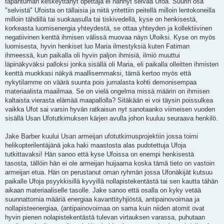
tapahtuman keskeyttänyt opettaja ei nähnyt selvää Ufoa. Suurin osa
"selvistä" Ufoista on tällaisia ja niitä yritettiin peitellä milloin lentokoneilla
milloin tähdillä tai suokaasulla tai tiskivedellä, kyse on henkisestä,
korkeasta luomisenergia yhteydestä, se ottaa yhteyden ja kollektiivinen
negatiivinen kenttä ihmisen välissä muovaa näyn Ufoiksi. Kyse on myös
luomisesta, hyvin henkiset luo Maria ilmestyksiä kuten Fatiman
ihmeessä, kun paikalla oli hyvin paljon ihmisiä, ilmiö muuttui
läpinäkyväksi palloksi jonka sisällä oli Maria, eli paikalla olleitten ihmisten
kenttä muokkasi näkyä maallisemmaksi, tämä kertoo myös että
nykytilamme on väärä suunta pois jumalasta kohti demonisempaa
materiaalista maailmaa. Se on vielä ongelma missä määrin on ihmisen
kaltaista vierasta elämää maapallolla? Sitäkään ei voi täysin poissulkea
vaikka Ufot sai varsin hyvän ratkaisun nyt sanotaanko viimeisen vuoden
sisällä Usan Ufotutkimuksen kärjen avulla johon kuuluu seuraava henkilö.
Jake Barber kuului Usan armeijan ufotutkimusprojektiin jossa toimi
helikopterilentäjänä joka haki maastosta alas pudotettuja Ufoja
tutkittavaksi! Hän sanoo että kyse Ufoissa on enempi henkisestä
tasosta, tällöin hän ei ole armeijan huijaama koska tämä tieto on vastoin
armeijan etua. Hän on perustanut oman ryhmän jossa Ufonäkijät kutsuu
paikalle Ufoja psyykkisillä kyvyillä nollapistekentästä tai sen kautta tähän
aikaan materiaaliselle tasolle. Jake sanoo että osalla on kyky vetää
suunnattomia määriä energiaa kavanttityhjiöstä, antipainovoimaa ja
nollapisteenergiaa, (antipainovoimaa on sama kuin niiden atomit ovat
hyvin pienen nolapistekentästä tulevan virtauksen varassa, puhutaan