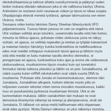
olentokohtaamisia ja tutkinut aihetta vuosikymmeniä ja päätynyt uuden
tiedon mukana elävään ratkaisuun joka ei ole vallitseva käsitys Ufoista.
Antinniemi on nostanut esiin seuraavan videon ja tässä on ideaa suojata
Ufopaljastajia etteivät menetä työtänsä, ajetaan lakimuutosta sen eteen
Usassa, mutta.
Seuraava video kertoo lakimies Danny Sheehan lähestyvästä UFO
paljastamisesta. Tuossa hänen jutussa on vain se ongelma että nämä
Ufot voidaan selittää aivan toisinkin, useammalla tavalla mitä hän kertoo,
minusta ne liikkuu ajassa, puhutaan viides ulottuvuus josta ne näkyy
osittain, eri ajassa, se selittää nopeuden ja inertian ja tyhjään katoamiset
ja materian käsitys hämärtyy kuinka konkreettisia ne todellisuudessa
edes ovat meidän mittapuun mukaisesti tässä ajassa ja lähtisin myös
siitä että meidät on luotu materian tasolla oleviksi olennoiksi, ei
pomppimaan eri ajassa, konkreettisia koko ajan ja emme ole viidennessä
ulottuvuudessa, muuttuisimme täysin muuksi kuin nyt tunnetuksi
ihmiseksi tämän tullessa yleiseksi ja tällöin se on pois Jumalallisesta, eli
väärä suunta kuten mRNA rokotuksetkin ovat väärä suunta DNA:ta
muuttavina. Puhutaan että Jumala on luonnonmukaisuus, olemme näin
Jumalasta, Jumalallinen alkuperä, korkein elämän muoto jolla on
miljoonien vuosien rekisteri miten toimia missäkin muutoksessa, kaikki
muu on puoskarointia pyrkiessä muuttamaan ihmistä. Ufot ei ole
luonnonlakien mukaisia, tällöin vastakohtien lain mukaan ne ovat
demonisia ilmentymiä vähempi tai enempi ja alempiarvoisia, eivät ole
Jumalasta. Ei tällaiset voi astua meitä hallitsemaan eikä ohjaamaan,
eivät edes pystyisi. Mutta Dannyn näkemys on yksi näkemys monista,