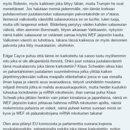
myös Bideniin, myös kaikkeen joka liittyy tähän, mutta Trumpin he ovat
menettäneet. Jos halutaan mennä pidemmälle, niin tämän korkean
puhdasverisen juutalaisrodun salaseurojen palvontakohde on s*atana.
lännessä valkoisella väestöllä salaseuroissa se on lucifer, tulen tuoja,
mutta silti langennut enkeli. Bilderberg periytyy näiden kahden salaseuran
välistä, ollen aiemmin illuminaatti, liityen aikanaan Vatikaaniin, nykyisin
nämä kaikki salaseurat on vetäneet samaa köyttä WEF järjestön kautta.
Valkoinen väestö on tuhottava, takana tässä kaikessa on myös demonien
palvonta joka liitty muukalaisiin, ufoihinkin.
Edgar Cayce puhuu että tänne on karkoitettu tai sanoo tuotu myöhemmin
rotu joka ei ole alkuperäistä ihmistä, Onko juuri sotaisa juutalaisväestö
tämä muukalaisrotu joka tänne karkotettiin? Klaus Schwabin oikea käsi
on pahantahtoinen juutalainen suunnitelminsa jotka ylittää kaiken
järjettömyydessään sulkea maapallo eläintarhaksi jossa ei saa vierailla
ilman lupaa ja väestö asuu avaruudessa, tietysti unohdettiin muutama
miljardi ihmistä jotka ei mahdu avaruuskaupunkiin, mutta heidän kuuluikin
tuhoutua lockdowniin ja mRNA rokotteisiin, ihan samaa puhui Klaus
Schwab joka jättäisi henkiin vain joitain kiinalaisia ja japanilaisia, nämä on
WEF järjestön kaksi johtavaa hahmoa mRNA rokotusten ajoilta, näistä
molemmista puheista on videot, nämä puheet kertoo suoraan mistä on
kyse ja WEF oli pääurakoitsijana mRNA rokotusten takana!
Olen aina pitänyt EU komissiota ja parlamenttia suorana kopiona
muukalaisrodulta, pahantoiselta rodulta joka tänne karkoitettiin, nytkin