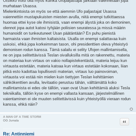
Otsikko voisi olla myös kuinka Ufopaljastajat järkiään vaiennetaan jopa
murhataan Usassa.
Mielenkintoista on myös se että aiemmin Ufo paljastajat Usassa
vaiennettiin mustapukuisten miesten avulla, niitä enempi tutkittaessa
huomaa ettei kyse ole ihmisistä, vaan enempi älystä joka on demoninen,
olennot jopa autot katosi tyhjään poliisien seuratessa ja missä määrin
humanoidit on tunkeutuneet Usan päätäntään? En puhu pienistä
harmaista vaan ihmisten kaltaisista. Usalla on enempi salattavaa kuin
uskoisi, ehkä jopa korkeimman tason, ohi presidenttien oleva yhteistyö
demonisen rodun kanssa. Tämä salailu ei selity Ufojen mallintamisella,
ne on jopa selitettävissä Teslan oivalluksilla mitä on rakennettu, materia
on materiaa kun virtaus on vakio nollapistekentästä, materia leijuu kun
virtausta estetään, materia katoaa kun virtaus estetään kokonaan, liian
pitkä esto kadottaa lopullisesti materian, virtaus luo painovoiman,
virtausta voi estää niin mielen kuin tiettyjen Teslan kehittämien
sähkökenttien avulla, levitaatio perustuu tähän, välttämättä koko
mallintamista ei edes ole tällöin, vaan ovat Usan kehittämiä aluksi Tesla
tekniikalla, tällöin kyse on enempi vallasta kansaan, järjestelmällinen
vaientaminen ei ole muuten selitettävissä kuin yhteistyöllä vieraan rodun
kanssa, ehkä näin?
A MAN OF A TIME STORM
Lainaa
OG Jumala
Re: Antinniemi