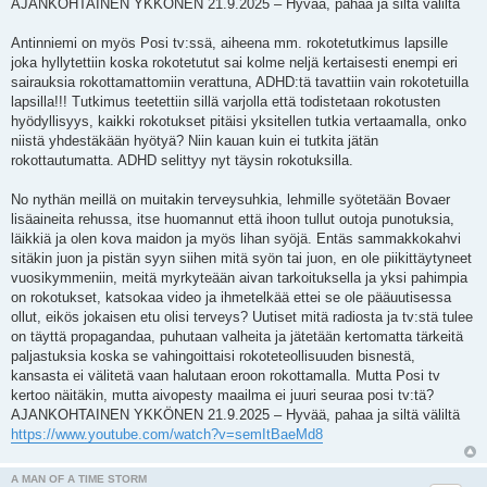
AJANKOHTAINEN YKKÖNEN 21.9.2025 – Hyvää, pahaa ja siltä väliltä
e
s
t
Antinniemi on myös Posi tv:ssä, aiheena mm. rokotetutkimus lapsille
i
joka hyllytettiin koska rokotetutut sai kolme neljä kertaisesti enempi eri
sairauksia rokottamattomiin verattuna, ADHD:tä tavattiin vain rokotetuilla
lapsilla!!! Tutkimus teetettiin sillä varjolla että todistetaan rokotusten
hyödyllisyys, kaikki rokotukset pitäisi yksitellen tutkia vertaamalla, onko
niistä yhdestäkään hyötyä? Niin kauan kuin ei tutkita jätän
rokottautumatta. ADHD selittyy nyt täysin rokotuksilla.
No nythän meillä on muitakin terveysuhkia, lehmille syötetään Bovaer
lisäaineita rehussa, itse huomannut että ihoon tullut outoja punotuksia,
läikkiä ja olen kova maidon ja myös lihan syöjä. Entäs sammakkokahvi
sitäkin juon ja pistän syyn siihen mitä syön tai juon, en ole piikittäytyneet
vuosikymmeniin, meitä myrkyteään aivan tarkoituksella ja yksi pahimpia
on rokotukset, katsokaa video ja ihmetelkää ettei se ole pääuutisessa
ollut, eikös jokaisen etu olisi terveys? Uutiset mitä radiosta ja tv:stä tulee
on täyttä propagandaa, puhutaan valheita ja jätetään kertomatta tärkeitä
paljastuksia koska se vahingoittaisi rokoteteollisuuden bisnestä,
kansasta ei välitetä vaan halutaan eroon rokottamalla. Mutta Posi tv
kertoo näitäkin, mutta aivopesty maailma ei juuri seuraa posi tv:tä?
AJANKOHTAINEN YKKÖNEN 21.9.2025 – Hyvää, pahaa ja siltä väliltä
https://www.youtube.com/watch?v=semItBaeMd8
A MAN OF A TIME STORM