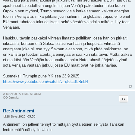
valtavasti jotta sota jatkuisi ja jatkuisi, tämän seurauksena EU maat ovat
ajautuneet taloudellisiin ongelmiin juuri Venäjä pakotteiden takia kuten
Orpokin sen myönsi, Trump neuvoo vielä katkaisemaan kaiken energian
tuonnin Venäjältä, mikä johtaisi juuri siihen mitä globalistit ajaa, eli pienet
EU maat tuhotaan taloudellisesti sekä väestönvaihdolla mikä ei liity taas
Venäjään.
Haukkuu täysin paskaksi vihreän ilmasto politiikan jossa hän on pitkälti
oikeassa, kertoen että Saksa palasi vanhaan ja luopuivat vihreästä
energiasta joka oli osa syy Saksan alasajoon, mikä pitää paikkansa, se
on kallista ja tuottamatonta ja energiaa ei saa kun sitä tarvii. Mutta Saksa
ei ota käyttöön Venäjän kaasuputkea jonka Nato tuhosi! Järjetön kylmä
sota Venäjää vastaan jatkuu jossa EU maat ovat ne jotka häviää.
Suomeksi: Trumpin puhe YK:ssa 23.9.2025
https://www.youtube.com/watch?v=qI6laBLRnB4
A MAN OF A TIME STORM
Lainaa
OG Jumala
Re: Antinniemi
28 Syys 2025, 05:56
V
i
Antinniemi on jälleen tehnyt toimittajan työtä etsien selitystä Tanskan
e
lentokentillä nähdyille Ufoille.
s
t