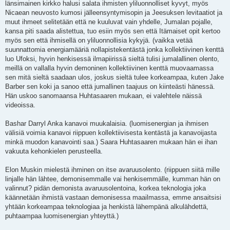
länsimainen kirkko halusi salata ihmisten yliluonnolliset kyvyt, myös
Nicaean neuvosto kumosi jälleensyntymisopin ja Jeesuksen levitaatiot ja
muut ihmeet selitetään että ne kuuluvat vain yhdelle, Jumalan pojalle,
kansa piti saada alistettua, tuo esiin myös sen että Itämaiset opit kertoo
myös sen että ihmisellä on yliluonnollisia kykyjä. (vaikka vetää
suunnattomia energiamääriä nollapistekentästä jonka kollektiivinen kenttä
luo Ufoksi, hyvin henkisessä ilmapiirissä sieltä tulisi jumalallinen olento,
meillä on vallalla hyvin demoninen kollektiivinen kenttä muovaamassa
sen mitä sieltä saadaan ulos, joskus sieltä tulee korkeampaa, kuten Jake
Barber sen koki ja sanoo että jumallinen taajuus on kiinteästi hänessä.
Hän uskoo sanomaansa Huhtasaaren mukaan, ei valehtele näissä
videoissa.
Bashar Darryl Anka kanavoi muukalaisia. (luomisenergian ja ihmisen
välisiä voimia kanavoi riippuen kollektiivisesta kentästä ja kanavoijasta
minkä muodon kanavointi saa.) Saara Huhtasaaren mukaan hän ei ihan
vakuuta kehonkielen perusteella.
Elon Muskin mielestä ihminen on itse avaruusolento. (riippuen siitä mille
linjalle hän lähtee, demonisemmalle vai henkisemmälle, kumman hän on
valinnut? pidän demonista avaruusolentoina, korkea teknologia joka
käännetään ihmistä vastaan demonisessa maailmassa, emme ansaitsisi
yhtään korkeampaa teknologiaa ja henkistä lähempänä alkulähdettä,
puhtaampaa luomisenergian yhteyttä.)