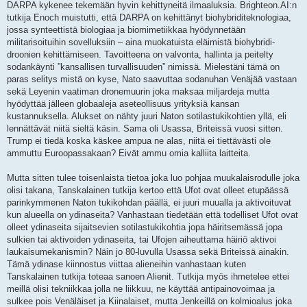
DARPA kykenee tekemään hyvin kehittyneitä ilmaaluksia. Brighteon.AI:n
tutkija Enoch muistutti, että DARPA on kehittänyt biohybriditeknologiaa,
jossa synteettistä biologiaa ja biomimetiikkaa hyödynnetään
militarisoituihin sovelluksiin – aina muokatuista eläimistä biohybridi-
droonien kehittämiseen. Tavoitteena on valvonta, hallinta ja peitelty
sodankäynti ”kansallisen turvallisuuden” nimissä. Mielestäni tämä on
paras selitys mistä on kyse, Nato saavuttaa sodanuhan Venäjää vastaan
sekä Leyenin vaatiman dronemuurin joka maksaa miljardeja mutta
hyödyttää jälleen globaaleja aseteollisuus yrityksiä kansan
kustannuksella. Alukset on nähty juuri Naton sotilastukikohtien yllä, eli
lennättävät niitä sieltä käsin. Sama oli Usassa, Briteissä vuosi sitten.
Trump ei tiedä koska käskee ampua ne alas, niitä ei tiettävästi ole
ammuttu Euroopassakaan? Eivät ammu omia kalliita laitteita.
Mutta sitten tulee toisenlaista tietoa joka luo pohjaa muukalaisrodulle joka
olisi takana, Tanskalainen tutkija kertoo että Ufot ovat olleet etupäässä
parinkymmenen Naton tukikohdan päällä, ei juuri muualla ja aktivoituvat
kun alueella on ydinaseita? Vanhastaan tiedetään että todelliset Ufot ovat
olleet ydinaseita sijaitsevien sotilastukikohtia jopa häiritsemässä jopa
sulkien tai aktivoiden ydinaseita, tai Ufojen aiheuttama häiriö aktivoi
laukaisumekanismin? Näin jo 80-luvulla Usassa sekä Briteissä ainakin.
Tämä ydinase kiinnostus viittaa alieneihin vanhastaan kuten
Tanskalainen tutkija toteaa sanoen Alienit. Tutkija myös ihmetelee ettei
meillä olisi tekniikkaa jolla ne liikkuu, ne käyttää antipainovoimaa ja
sulkee pois Venäläiset ja Kiinalaiset, mutta Jenkeillä on kolmioalus joka