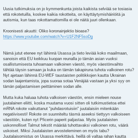
Uusia tutkimuksia on jo kymmenkunta joista kaikista selviää se tosiasia
että rokotetuilla, koskee kaikia rokotteita, on käyttäytymishäiriöitä ja
autismia, kun taas rokottamattomilla ei ole näitä juuri ollenkaan.
Kroonisesti akuutti: Oliko koronainjektio bioase?
https://www.youtube.com/watch?v=U1F2NF5soDg
Nämä jutut etenee nyt lähinnä Usassa ja tieto leviää koko maailmaan,
sanoisin että EU keikkuu kuopan reunalla jo tämän asian vuoksi
osallistumisesta tuhoamaan valkoinen väestö, myös väestönvaihto
tähtää täysin samaan ja kuka on tämän takapiruna tuhota valkoinen rotu?
Nyt ajetaan lähinnä EU-WEF taustaisten politikkojen kautta Ukrainan
sodan laajentamista, jopa suoraa sotaa Venäjää vastaan ja yksi syy on
tämän paljastamisen peittäminen sodan alle.
Mutta kuka haluaa tuhota valkoisen väestön, ensin mieleen nouse
juutalainen eliitti, koska muutama vuosi sitten oli tutkimustietoa ettei
mRNA rokote vaikuttanut "puhdasrotuisiin" juutalaisiin mitenkään
negatiivisesti! Rokote on suunniteltu täsmä aseeksi tiettyyn valkoiseen
väestöön, kuten nyt Pficerin paperit paljastaa. Myös juutalaisten
uskonnolliset Talmut tekstit määrää tuhottavaksi valkoinen rotu, väärä
uskoiset. Miksi Juutalaisten arvosteleminen on myös tabu?
Juutalaisomistus on Usassa merkittävä, heillä oli valtaa rahan kautta