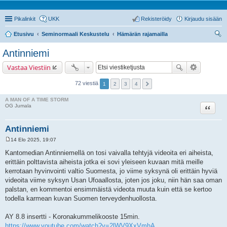
Pikalinkit
UKK
Rekisteröidy
Kirjaudu sisään
Etusivu
Seminormaali Keskustelu
Hämärän rajamailla
tsi
Antinniemi
Vastaa Viestiin
72 viestiä
1
2
3
4
A MAN OF A TIME STORM
Lainaa
OG Jumala
Antinniemi
14 Elo 2025, 19:07
V
i
Kantomedian Antinniemellä on tosi vaivalla tehtyjä videoita eri aiheista,
e
erittäin polttavista aiheista jotka ei sovi yleiseen kuvaan mitä meille
s
t
kerrotaan hyvinvointi valtio Suomesta, jo viime syksynä oli erittäin hyviä
i
videoita viime syksyn Usan Ufoaallosta, joten jos joku, niin hän saa oman
palstan, en kommentoi ensimmäistä videota muuta kuin että se kertoo
todella karmean kuvan Suomen terveydenhuollosta.
AY 8.8 insertti - Koronakummelikooste 15min.
https://www.youtube.com/watch?v=2lWV9XxVmhA