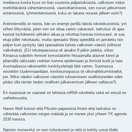
mediassa koska kyse on liian suuresta paljastuksesta, valkoisen rodun
merkittävästä vähentämisestä, vaurioittamisesta, sen suvun jatkumisen
estämisestä, tyhmentämisestä, kuka on takana nousee jälleen esiin?)
Antinniemellä on teoria, hän on enempi perillä näistä rokotekuvioista, ym
siihen liittyvästä, joten sen voi ottaa varsin vakavasti, tarkoitus oli ajaa
kansat lockdowniin pitkäksi aikaa ja rokottaa kansaa toistuvasti, et saa
etuja jollet rokottaudu, mutta operaatio Warp speedillä on jarrutettu niin
paljon kuin pystytty tätä operaatiota tuhota valkoinen väestö (silloiset
valkohatut). (EU rokotepassissa oli ainakin 8 piikin paikka, sitten
Kiinassa suljettiin ihmiset kerrostaloihin hitsaamalla alaovet kiinni ja
pitämällä nälissään vedoten korona epidemiaan ja ihmisiä kuoli ja taas
Austraaliassa rakennettiin keskitysleirejä tätä varten, Suomessa
eristettiin Uudenmaanlääni, keskieuroopassa oli ulkonaliikkumiskiellot,
jne. Miksi näiden valkoisen väestön tuhoamiseen osallistuneiden edes
pitäisi olla tämän tiedon virallisen julkaisemisen jälkeen vallassa?)
Eri maanosat on saaneet eri tehoisia mRNA rokotteita sekä eri erissä on
vaihtelevuutta.
Naomi Wolf korosti että Pficerin papereista ilmeni että tarkoitus on
vähentää valkoisten rotujen määrää ja se menee yksi yhteen YK agenda
2030 kanssa.
Naisten munasolut on osin tuhoutuneet ja niitä ei kehity uusia tilalle.