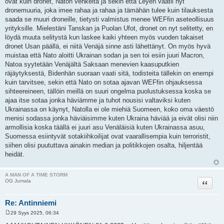
ovat kuin dronet, Naton vehkeitä ja sekin että Leyen vaatii nyt
dronemuuria, joka imee rahaa ja rahaa ja tämähän tulee kuin tilauksesta
saada se muuri droneille, tietysti valmistus menee WEFfin aseteollisuus
yrityksille. Mielestäni Tanskan ja Puolan Ufot, dronet on nyt selitetty, en
löydä muuta selitystä kun laskee kaiki yhteen myös vuoden takaiset
dronet Usan päällä, ei niitä Venäjä sinne asti lähettänyt. On myös hyvä
muistaa että Nato aloitti Ukrainan sodan ja sen toi esiin juuri Macron,
Natoa syytetään Venäjältä Saksaan menevien kaasuputkien
räjäytyksestä, Bidenhän suoraan vaati sitä, todisteita tällekin on enempi
kuin tarvitsee, sekin että Nato on sotaa ajavan WEFfin ohjauksessa
sihteereineen, tällöin meillä on suuri ongelma puolustuksessa koska se
ajaa itse sotaa jonka häviämme ja tuhot nousisi valtaviksi kuten
Ukrainassa on käynyt, Natolla ei ole miehiä Suomeen, koko oma väestö
menisi sodassa jonka häviäisimme kuten Ukraina häviää ja eivät olisi niin
armollisia koska täällä ei juuri asu Venäläisiä kuten Ukrainassa asuu,
Suomessa esiintyvät sotakiihkoilijat ovat vaarallisempia kuin terroristit,
siihen olisi puututtava ainakin median ja politikkojen osalta, hiljentää
heidät.
A MAN OF A TIME STORM
Lainaa
OG Jumala
Re: Antinniemi
29 Syys 2025, 06:34
V
i