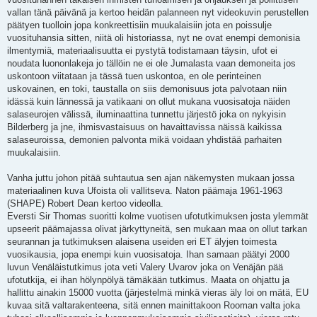
vallan tänä päivänä ja kertoo heidän palanneen nyt videokuvin perustellen
päätyen tuolloin jopa konkreettisiin muukalaisiin jota en poissulje
vuosituhansia sitten, niitä oli historiassa, nyt ne ovat enempi demonisia
ilmentymiä, materiaalisuutta ei pystytä todistamaan täysin, ufot ei
noudata luononlakeja jo tällöin ne ei ole Jumalasta vaan demoneita jos
uskontoon viitataan ja tässä tuen uskontoa, en ole perinteinen
uskovainen, en toki, taustalla on siis demonisuus jota palvotaan niin
idässä kuin lännessä ja vatikaani on ollut mukana vuosisatoja näiden
salaseurojen välissä, iluminaattina tunnettu järjestö joka on nykyisin
Bilderberg ja jne, ihmisvastaisuus on havaittavissa näissä kaikissa
salaseuroissa, demonien palvonta mikä voidaan yhdistää parhaiten
muukalaisiin.
Vanha juttu johon pitää suhtautua sen ajan näkemysten mukaan jossa
materiaalinen kuva Ufoista oli vallitseva. Naton päämaja 1961-1963
(SHAPE) Robert Dean kertoo videolla.
Eversti Sir Thomas suoritti kolme vuotisen ufotutkimuksen josta ylemmät
upseerit päämajassa olivat järkyttyneitä, sen mukaan maa on ollut tarkan
seurannan ja tutkimuksen alaisena useiden eri ET älyjen toimesta
vuosikausia, jopa enempi kuin vuosisatoja. Ihan samaan päätyi 2000
luvun Venäläistutkimus jota veti Valery Uvarov joka on Venäjän pää
ufotutkija, ei ihan hölynpölyä tämäkään tutkimus. Maata on ohjattu ja
hallittu ainakin 15000 vuotta (järjestelmä minkä vieras äly loi on mätä, EU
kuvaa sitä valtarakenteena, sitä ennen mainittakoon Rooman valta joka