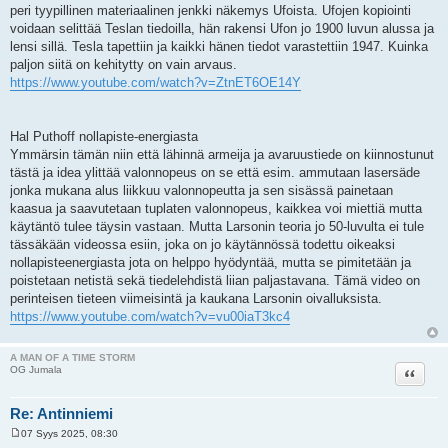
peri tyypillinen materiaalinen jenkki näkemys Ufoista. Ufojen kopiointi
voidaan selittää Teslan tiedoilla, hän rakensi Ufon jo 1900 luvun alussa ja
lensi sillä. Tesla tapettiin ja kaikki hänen tiedot varastettiin 1947. Kuinka
paljon siitä on kehitytty on vain arvaus.
https://www.youtube.com/watch?v=ZtnET6OE14Y
Hal Puthoff nollapiste-energiasta
Ymmärsin tämän niin että lähinnä armeija ja avaruustiede on kiinnostunut
tästä ja idea ylittää valonnopeus on se että esim. ammutaan lasersäde
jonka mukana alus liikkuu valonnopeutta ja sen sisässä painetaan
kaasua ja saavutetaan tuplaten valonnopeus, kaikkea voi miettiä mutta
käytäntö tulee täysin vastaan. Mutta Larsonin teoria jo 50-luvulta ei tule
tässäkään videossa esiin, joka on jo käytännössä todettu oikeaksi
nollapisteenergiasta jota on helppo hyödyntää, mutta se pimitetään ja
poistetaan netistä sekä tiedelehdistä liian paljastavana. Tämä video on
perinteisen tieteen viimeisintä ja kaukana Larsonin oivalluksista.
https://www.youtube.com/watch?v=vu00iaT3kc4
A MAN OF A TIME STORM
Lainaa
OG Jumala
Re: Antinniemi
07 Syys 2025, 08:30
V