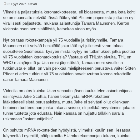
22 Syys 2025, 06:48
V
i
Viimeisiä paljastuksia koronarokotteesta, eli bioaseesta, mutta ketä kohti
e
se on suunnattu selviää tässä lääkeyhtiö Pficerin papereista jotka on nyt
s
t
virallisesti paljastettu, mukana asiantuntija Tamara Maunonen. Kerron
i
videosta osan sen sisällöstä, katsokaa video myös.
Nyt on taas rokotekampaja yli 75 vuotiaille ja riskiryhmille, Tamara
Maunonen otti selvää henkilöltä joka tätä nyt julkisesti viran takaa
suosittelee Suomessa, kysyen mistä löytyy ne tutkimukset jotka puoltaa
yli 75 vuotiaiden koronarokotuksia? Vastaus oli THL:än sivulta, THL on
WHO:n alajärjestö ja Usa erosi järjestöstä, Tamara meni sivuille ja
tutkimusta ei ollut, on vain pelkkää mielipiteeseen perustuva väite! Sitten
Pficer ei edes tutkinut yli 75 vuotiaiden soveltuvuttaa korona rokotteille
sanoi Tamara Maunonen.
Videolla on otos kuinka Usan senaatin jäsen kuulustelee asiantuntijana
esiintyvää Jake Scottia, hänen tietämystä mRNA rokotteen
lääketieteellisistä perusasioista, mutta Jake ei selvästi ollut ollenkaan
tietoinen tuotteestaan jonka takana seisoo, eli pelkkä myyntimies joka ei
tunne tuotetta jota edustaa. Näin kansaa on huijattu tälläkin saralla
uskomaan "asiantuntijoihin".
On puhuttu mRNA rokotteiden hyödyistä, viimeksi kuulin sen Hesassa
käyneeltä Leyeniltä, pääpukarilta EU rokotekampanjan takana, kuinka