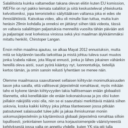
i
Salaliitoista kuinka valtamedian takana olevan eliitin kuten EU komission,
e
WEFfin on nyt pakko leimata salaliitot ja siitä keskustelevat yhteiskunta
s
t
kelvottomiksi, jopa terroristeiksi säilyttääksen valtansa joka ei edes ole
i
ihmislähtöistä. Katsokaa video, alku oli minulle liian tuttua, mutta kuin
heräsin 29min kohdalla ja onneksi en jättänyt siihen tätä videota, tässä
on valtavia salaliittojen paljastuksia menneiltä vuosilta tähän päivään asti
ja paljastajat ovat korkeissa viroissa sekä yksi maailman älykkäimmäksi
mitattu henkilö, Chirstoper Langan.
Ensin mihin maailma ajautuu, se alkaa Mayat 2012 ennustuksin, mutta
mitä se käytännön tasolla tarkoittaa ja mistä johtuu tuleva suuri muutos
jonka Izabela näkee, jota Mayat ennusti, jonka jo lähes jokainen vähänkin
hereillä oleva aistii, suuri pyörä kääntyy nyt, luonnontutkija, tieteilijä
kertoo tämän, ja omin sanoin reilusti lyhentäen se menee näin.
Olemme maailmassa saavuttaneet sellaisen kiihtyvän monimutkaisuuden
tason joka saralla, että vallitsevat järjestelmät romahtavat, myös mikään
taho ei kykene tämän kiihtyvyyden takia hallitsemaan enään globaalisti
tilannetta, eikä kenelläkään ole enään kokonaiskuvaa ja jos olisi kuten
joillakin näkijöillä voisi olla, niin se ei saavuttaisi merkittäviä määriä siihen
uskovia, koska kaikki kiihtyy joka johtaa tilanteeseen jossa pitkään
patoutuneet salaisuudet tulee julki ja jakaa ihmiskunnan moniin
uskomusjärjestelmiin ja käytännössä globaali järjestelmä romahtaa silloin
lopullisesti, jonkinlainen luonnon oma korjaustoimenpide vääristyneestä
kehityksestä jossa valta on annettu yhdelle, kuten YK:sta piti tulla