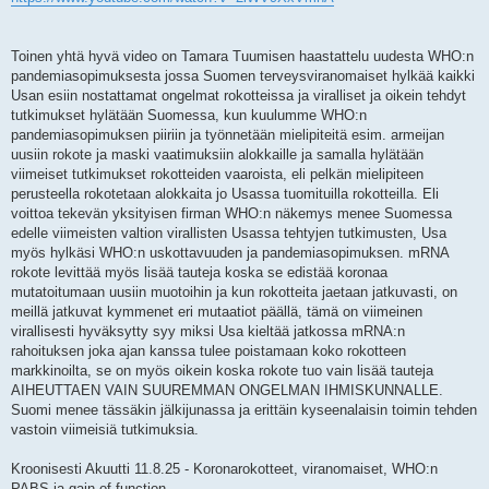
Toinen yhtä hyvä video on Tamara Tuumisen haastattelu uudesta WHO:n
pandemiasopimuksesta jossa Suomen terveysviranomaiset hylkää kaikki
Usan esiin nostattamat ongelmat rokotteissa ja viralliset ja oikein tehdyt
tutkimukset hylätään Suomessa, kun kuulumme WHO:n
pandemiasopimuksen piiriin ja työnnetään mielipiteitä esim. armeijan
uusiin rokote ja maski vaatimuksiin alokkaille ja samalla hylätään
viimeiset tutkimukset rokotteiden vaaroista, eli pelkän mielipiteen
perusteella rokotetaan alokkaita jo Usassa tuomituilla rokotteilla. Eli
voittoa tekevän yksityisen firman WHO:n näkemys menee Suomessa
edelle viimeisten valtion virallisten Usassa tehtyjen tutkimusten, Usa
myös hylkäsi WHO:n uskottavuuden ja pandemiasopimuksen. mRNA
rokote levittää myös lisää tauteja koska se edistää koronaa
mutatoitumaan uusiin muotoihin ja kun rokotteita jaetaan jatkuvasti, on
meillä jatkuvat kymmenet eri mutaatiot päällä, tämä on viimeinen
virallisesti hyväksytty syy miksi Usa kieltää jatkossa mRNA:n
rahoituksen joka ajan kanssa tulee poistamaan koko rokotteen
markkinoilta, se on myös oikein koska rokote tuo vain lisää tauteja
AIHEUTTAEN VAIN SUUREMMAN ONGELMAN IHMISKUNNALLE.
Suomi menee tässäkin jälkijunassa ja erittäin kyseenalaisin toimin tehden
vastoin viimeisiä tutkimuksia.
Kroonisesti Akuutti 11.8.25 - Koronarokotteet, viranomaiset, WHO:n
PABS ja gain of function