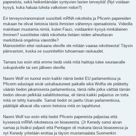
papereista, sekä heikentämään syntyvien lasten terveyttä! (Nyt voidaan
kysyä, kuka haluaa tuhota valkoisen rodun?)
Eri terveysviranomaiset suositteli mRNA rokotteita ja Pficerin papereiden
mukaan he olivat tietoisia tästä ihmisten vähennys operaatioista. Videolla
mainitaan muutamia nimiä, kuten Fauci, voidaankin kysyä minkälainen
ihminen? suosittelee näitä rokotteita tietäen niiden aiheuttavan
merkittäviä ongelmia väestölle?
Mainostettiin ettei raskaana oleville ole mitään vaaraa rokotteesta! Täysin
päinvastoin, koska se suunniteltiin tuhoamaan raskaudet.
Tamara tuo esiin että emme tiedä vielä mitä haittoja tulee seuraavalle
sukupolvelle tai sen jälkeen oleville.
Naomi Wolf on tuonut esiin kaikki nämä tiedot EU parlamentissa ja
Pficerin edustajat eivät uskaltautuneet paikalle eikä Wolfia ole pidätetty
väärän tiedon jakamisesta parlamentissa, tämä niille jotka väittää tämän
tiedon olevan pelkkää salaliittoteoriaa, eli tämä kaikki paljastus on totta
mitä on tehty kansalle. Samat tiedot on jaettu Usan parlamentissa,
päättäjät alkavat olla varsin tietoisia mitä on tapahtunut.
Naomi Wolf tuo esiin että tiedot Pficerin papereista paljastaa että
kyseessä mRNA rokoteessa on bioaseesta. (Jr Kenedy sanoi aivan
samaa ja lisäksi paljasti että Pentagon oli mukana tässä bioaseessa ja
nyt Kenedy yritetään erottaa ja täysin mustamaalata Suomenkin