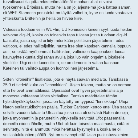
turvallisuudella jotta rekisteröimättömät maahantulijat ei voisi
työskennellä Briteissä, mutta heillä on jo järjestelmä joka kattaa saman,
eli WEF Starmerin perustelut on täyttä valhetta, kyse on luoda vastaava
yhteiskunta Britteihin ja heillä on hirveä kiire.
Videossa tuodaan esiin WEFfin, EU komission kiireen syyt luoda heidän
valvoma digi-id, koska on toinenkin tapa tulossa jossa tuodaan digi-id
kansalle, jossa digi-id ei liity mitenkään poliittisiin järjestelmiin, edes
valtioon, ei edes hallitsijoihin, mutta itse olen käteisen kannalla loppuun
asti, se estää myöhemmät hallitusten, valtioiden kaappaukset luoda
kauhuyhteiskuntia digi rahan avulla joka luo vain ongelmia jokaiselle
yksilölle. Digi ei ole luonnollista, se on demonista valtaa kansaan.
Käteinen tai vaihtokauppa on luonnollinen järjestelmä.
Sitten "droneihin" lisätietoa, jota ei näytä saavan medialta, Tanskassa
25.9 ei tiedetä kuka on "lennokkien" Ufojen takana, mutta se on varmaa
että he ovat ammattilaisia. Operaatiot ovat hyvin järjestelmällisiä ja
monessa kohteessa lähes yhtäaikaa, Tanska määrittelee tämän
hybridihyökkäykseksi jossa on käytetty eri tyypisiä "lennokkeja" Ufoja
Naton sotilastukikohtien päällä. Tucker Carlsson kertoo ettei Usa saanut
selville vuoden takaista Ufoaaltoa jossa osa oli selvästi Naton droneja,
jotka myönnettiin ja perusteltiin yrityksellä selvittää Ufot pääsemällä
droneilla niiden lähelle, mutta Ufot oli kuin toisesta maailmasta, niitä ei
selvitetty, niitä ei ammuttu mikä herättää kysymyksiä koska ne oli
sotilastukikohtien päällä. Nyt on selvinnyt että Usan puolustusvoimien