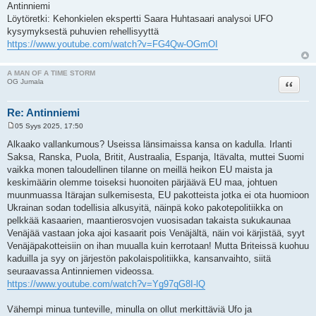
Antinniemi
Löytöretki: Kehonkielen ekspertti Saara Huhtasaari analysoi UFO
kysymyksestä puhuvien rehellisyyttä
https://www.youtube.com/watch?v=FG4Qw-OGmOI
A MAN OF A TIME STORM
Lainaa
OG Jumala
Re: Antinniemi
05 Syys 2025, 17:50
V
i
Alkaako vallankumous? Useissa länsimaissa kansa on kadulla. Irlanti
e
Saksa, Ranska, Puola, Britit, Austraalia, Espanja, Itävalta, muttei Suomi
s
t
vaikka monen taloudellinen tilanne on meillä heikon EU maista ja
i
keskimäärin olemme toiseksi huonoiten pärjäävä EU maa, johtuen
muunmuassa Itärajan sulkemisesta, EU pakotteista jotka ei ota huomioon
Ukrainan sodan todellisia alkusyitä, näinpä koko pakotepolitiikka on
pelkkää kasaarien, maantierosvojen vuosisadan takaista sukukaunaa
Venäjää vastaan joka ajoi kasaarit pois Venäjältä, näin voi kärjistää, syyt
Venäjäpakotteisiin on ihan muualla kuin kerrotaan! Mutta Briteissä kuohuu
kaduilla ja syy on järjestön pakolaispolitiikka, kansanvaihto, siitä
seuraavassa Antinniemen videossa.
https://www.youtube.com/watch?v=Yg97qG8I-lQ
Vähempi minua tunteville, minulla on ollut merkittäviä Ufo ja