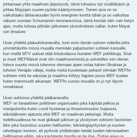
johtamaan yhtä maailman järjestystä, tämä tuhoutuu nyt sisältäkäsin ja
johtaa Mayjojen suuren pyörän kääntymiseen. Toinen asia on se
vaikuttaako lähiavaruuden hyvin energinen kenttä tähän ja se vaikuttaa
näkyen suoraan Schumannin resonanssissa, tämä kestää näin vain tietyn
ajan, mutta tuhoaa pitkään jatkuneen yksisilmäisen vallan, kuten Mayat
sen ilmaisee.
Usan yhdeltä pääuutiskanavalta, tuon esiin tämän uutisen videolta jotta
ymmärtäisitte missä muualla mennään paljastusten suhteen kansalle,
kun meillä MTV uutiset elää lintukodassa hurraten WEF politikkoja, Stub
ja muut WEFfiläiset ovat niin maailmanmiestä ja uskotellen sen olevan
tuleva suunta missä tulemme olemaan ajaen sotaa tukien Ukrainaa ja
tuhoten Venäjän välejä, mutta meitä kusetetaan pahasti silmään WEFfin
suhteen mitä he edustaa ja maailma kiihtyy hajoten jossa WEF kuolee
kuten mammuutit aikanaan. WEFfin suosio muualla on jo nyt täysin
romahtanut.
Usan uutisissa yhdeltä pääkanavalta:
WEF on fanaattinen poliittinen organisaatio joka käyttää pelkoa ja
manipulointia kuten covid hysteriaa ja ilmastonmuutos huijausta,
edistääkseen ajatusta että WEF on maailman pelastaja. Mutta
todellisuudessa he ovat globaali julkisen ja yksityisen sektorin fasistinen
liike joka fuusioituu suurten hallitusten, teknologiayritysten ja suurten
rahoittajien kesken, eli pyrkivät yhditämään heidät luoden teknoraattien
hallitseman eliitin, joka käytännön tasolla on he itse. (Sotaa ajava ja