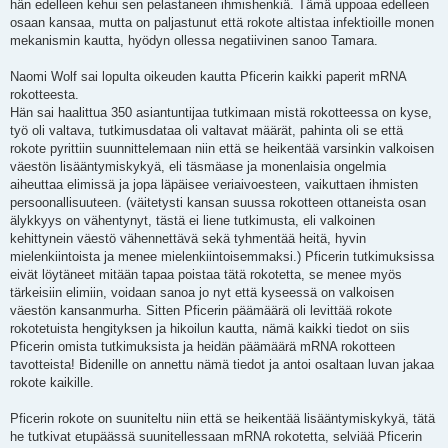
hän edelleen kehui sen pelastaneen ihmishenkiä. Tämä uppoaa edelleen
osaan kansaa, mutta on paljastunut että rokote altistaa infektioille monen
mekanismin kautta, hyödyn ollessa negatiivinen sanoo Tamara.
Naomi Wolf sai lopulta oikeuden kautta Pficerin kaikki paperit mRNA
rokotteesta.
Hän sai haalittua 350 asiantuntijaa tutkimaan mistä rokotteessa on kyse,
työ oli valtava, tutkimusdataa oli valtavat määrät, pahinta oli se että
rokote pyrittiin suunnittelemaan niin että se heikentää varsinkin valkoisen
väestön lisääntymiskykyä, eli täsmäase ja monenlaisia ongelmia
aiheuttaa elimissä ja jopa läpäisee veriaivoesteen, vaikuttaen ihmisten
persoonallisuuteen. (väitetysti kansan suussa rokotteen ottaneista osan
älykkyys on vähentynyt, tästä ei liene tutkimusta, eli valkoinen
kehittynein väestö vähennettävä sekä tyhmentää heitä, hyvin
mielenkiintoista ja menee mielenkiintoisemmaksi.) Pficerin tutkimuksissa
eivät löytäneet mitään tapaa poistaa tätä rokotetta, se menee myös
tärkeisiin elimiin, voidaan sanoa jo nyt että kyseessä on valkoisen
väestön kansanmurha. Sitten Pficerin päämäärä oli levittää rokote
rokotetuista hengityksen ja hikoilun kautta, nämä kaikki tiedot on siis
Pficerin omista tutkimuksista ja heidän päämäärä mRNA rokotteen
tavotteista! Bidenille on annettu nämä tiedot ja antoi osaltaan luvan jakaa
rokote kaikille.
Pficerin rokote on suuniteltu niin että se heikentää lisääntymiskykyä, tätä
he tutkivat etupäässä suunitellessaan mRNA rokotetta, selviää Pficerin