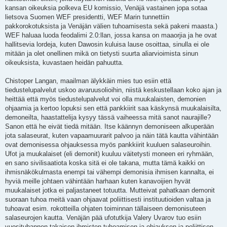
kansan oikeuksia polkeva EU komissio, Venäjä vastainen jopa sotaa
lietsova Suomen WEF presidentti, WEF Marin tunnettiin
pakkorokotuksista ja Venäjän välien tuhoamisesta sekä pakeni maasta.)
WEF haluaa luoda feodalimi 2.0:llan, jossa kansa on maaorjia ja he ovat
hallitsevia lordeja, kuten Dawosin kuluisa lause osoittaa, sinulla ei ole
mitään ja olet onellinen mikä on tietysti suurta aliarvioimista sinun
oikeuksista, kuvastaen heidän pahuutta.
Chistoper Langan, maailman älykkäin mies tuo esiin että
tiedustelupalvelut uskoo avaruusolioihin, niistä keskustellaan koko ajan ja
heittää että myös tiedustelupalvelut voi olla muukalaisten, demonien
ohjaamia ja kertoo lopuksi sen että pankkiirit saa käskynsä muukalaisilta,
demoneilta, haastattelija kysyy tässä vaiheessa mitä sanot naurajille?
Sanon että he eivät tiedä mitään. Itse käännyn demoniseen alkuperään
jota salaseurat, kuten vapaamuurarit palvoo ja näin tätä kautta vähintään
ovat demonisessa ohjauksessa myös pankkiirit kuuluen salaseuroihin.
Ufot ja muukalaiset (eli demonit) kuuluu väitetysti moneen eri ryhmään,
en sano sivilisaatiota koska sitä ei ole takana, mutta tämä kaikki on
ihmisnäkökulmasta enempi tai vähempi demonisia ihmisen kannalta, ei
hyviä meille johtaen vähintään harhaan kuten kanavoijien hyvät
muukalaiset jotka ei paljastaneet totuutta. Mutteivat pahatkaan demonit
suoraan tuhoa meitä vaan ohjaavat poliittisesti instituutioiden valtaa ja
tuhoavat esim. rokotteilla ohjaten toiminnan tällaiseen demonisuteen
salaseurojen kautta. Venäjän pää ufotutkija Valery Uvarov tuo esiin
vuosituhannen takaisen ihmisten tuhoamisen ja ohjauksen ja poliittisen