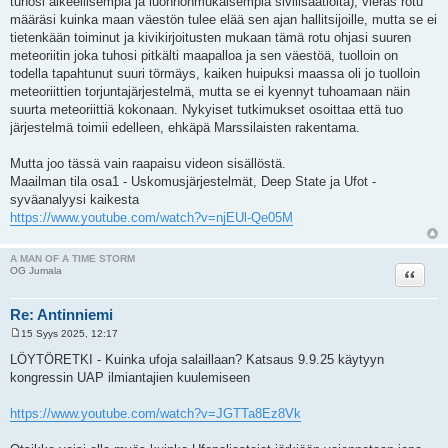
tuhosi alkeellisempia ja luonnonmukaisempia sivilisaatioita), vieras rotu
määräsi kuinka maan väestön tulee elää sen ajan hallitsijoille, mutta se ei
tietenkään toiminut ja kivikirjoitusten mukaan tämä rotu ohjasi suuren
meteoriitin joka tuhosi pitkälti maapalloa ja sen väestöä, tuolloin on
todella tapahtunut suuri törmäys, kaiken huipuksi maassa oli jo tuolloin
meteoriittien torjuntajärjestelmä, mutta se ei kyennyt tuhoamaan näin
suurta meteoriittiä kokonaan. Nykyiset tutkimukset osoittaa että tuo
järjestelmä toimii edelleen, ehkäpä Marssilaisten rakentama.
Mutta joo tässä vain raapaisu videon sisällöstä.
Maailman tila osa1 - Uskomusjärjestelmät, Deep State ja Ufot -
syväanalyysi kaikesta
https://www.youtube.com/watch?v=njEUl-Qe05M
A MAN OF A TIME STORM
Lainaa
OG Jumala
Re: Antinniemi
15 Syys 2025, 12:17
V
i
LÖYTÖRETKI - Kuinka ufoja salaillaan? Katsaus 9.9.25 käytyyn
e
kongressin UAP ilmiantajien kuulemiseen
s
t
i
https://www.youtube.com/watch?v=JGTTa8Ez8Vk