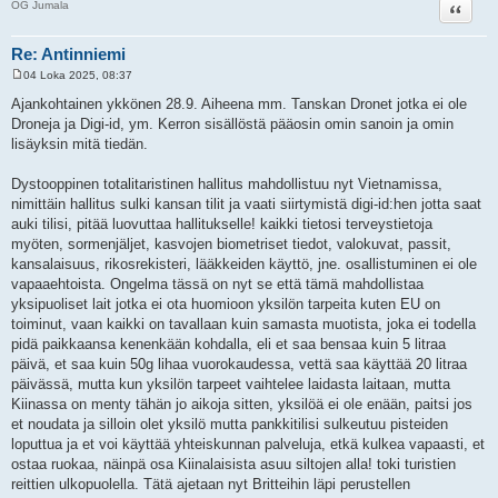
Lainaa
OG Jumala
Re: Antinniemi
04 Loka 2025, 08:37
V
i
Ajankohtainen ykkönen 28.9. Aiheena mm. Tanskan Dronet jotka ei ole
e
Droneja ja Digi-id, ym. Kerron sisällöstä pääosin omin sanoin ja omin
s
t
lisäyksin mitä tiedän.
i
Dystooppinen totalitaristinen hallitus mahdollistuu nyt Vietnamissa,
nimittäin hallitus sulki kansan tilit ja vaati siirtymistä digi-id:hen jotta saat
auki tilisi, pitää luovuttaa hallitukselle! kaikki tietosi terveystietoja
myöten, sormenjäljet, kasvojen biometriset tiedot, valokuvat, passit,
kansalaisuus, rikosrekisteri, lääkkeiden käyttö, jne. osallistuminen ei ole
vapaaehtoista. Ongelma tässä on nyt se että tämä mahdollistaa
yksipuoliset lait jotka ei ota huomioon yksilön tarpeita kuten EU on
toiminut, vaan kaikki on tavallaan kuin samasta muotista, joka ei todella
pidä paikkaansa kenenkään kohdalla, eli et saa bensaa kuin 5 litraa
päivä, et saa kuin 50g lihaa vuorokaudessa, vettä saa käyttää 20 litraa
päivässä, mutta kun yksilön tarpeet vaihtelee laidasta laitaan, mutta
Kiinassa on menty tähän jo aikoja sitten, yksilöä ei ole enään, paitsi jos
et noudata ja silloin olet yksilö mutta pankkitilisi sulkeutuu pisteiden
loputtua ja et voi käyttää yhteiskunnan palveluja, etkä kulkea vapaasti, et
ostaa ruokaa, näinpä osa Kiinalaisista asuu siltojen alla! toki turistien
reittien ulkopuolella. Tätä ajetaan nyt Britteihin läpi perustellen