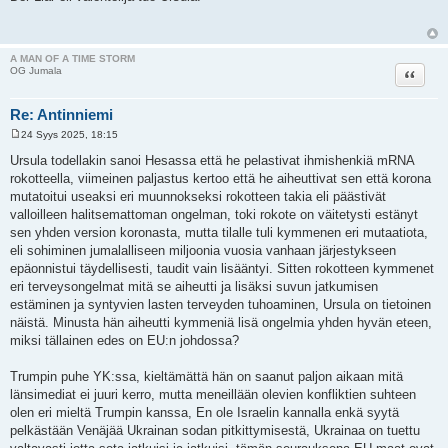
e
s
t
i
A MAN OF A TIME STORM
Lainaa
OG Jumala
Re: Antinniemi
24 Syys 2025, 18:15
V
i
Ursula todellakin sanoi Hesassa että he pelastivat ihmishenkiä mRNA
e
rokotteella, viimeinen paljastus kertoo että he aiheuttivat sen että korona
s
t
mutatoitui useaksi eri muunnokseksi rokotteen takia eli päästivät
i
valloilleen halitsemattoman ongelman, toki rokote on väitetysti estänyt
sen yhden version koronasta, mutta tilalle tuli kymmenen eri mutaatiota,
eli sohiminen jumalalliseen miljoonia vuosia vanhaan järjestykseen
epäonnistui täydellisesti, taudit vain lisääntyi. Sitten rokotteen kymmenet
eri terveysongelmat mitä se aiheutti ja lisäksi suvun jatkumisen
estäminen ja syntyvien lasten terveyden tuhoaminen, Ursula on tietoinen
näistä. Minusta hän aiheutti kymmeniä lisä ongelmia yhden hyvän eteen,
miksi tällainen edes on EU:n johdossa?
Trumpin puhe YK:ssa, kieltämättä hän on saanut paljon aikaan mitä
länsimediat ei juuri kerro, mutta meneillään olevien konfliktien suhteen
olen eri mieltä Trumpin kanssa, En ole Israelin kannalla enkä syytä
pelkästään Venäjää Ukrainan sodan pitkittymisestä, Ukrainaa on tuettu