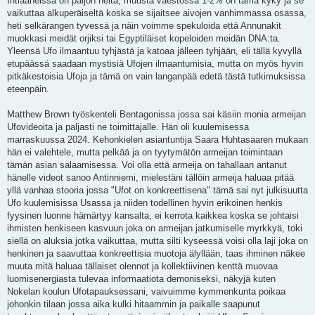
Intiaaneissa on paljon heitä, muusta väestössä 1-2% on tämä kyky ja se
vaikuttaa alkuperäiseltä koska se sijaitsee aivojen vanhimmassa osassa,
heti selkärangen tyvessä ja näin voimme spekuloida että Annunakit
muokkasi meidät orjiksi tai Egyptiläiset kopeloiden meidän DNA:ta.
Yleensä Ufo ilmaantuu tyhjästä ja katoaa jälleen tyhjään, eli tällä kyvyllä
etupäässä saadaan mystisiä Ufojen ilmaantumisia, mutta on myös hyvin
pitkäkestoisia Ufoja ja tämä on vain langanpää edetä tästä tutkimuksissa
eteenpäin.
Matthew Brown työskenteli Bentagonissa jossa sai käsiin monia armeijan
Ufovideoita ja paljasti ne toimittajalle. Hän oli kuulemisessa
marraskuussa 2024. Kehonkielen asiantuntija Saara Huhtasaaren mukaan
hän ei valehtele, mutta pelkää ja on tyytymätön armeijan toimintaan
tämän asian salaamisessa. Voi olla että armeija on tahallaan antanut
hänelle videot sanoo Antinniemi, mielestäni tällöin armeija haluaa pitää
yllä vanhaa stooria jossa "Ufot on konkreettisena" tämä sai nyt julkisuutta
Ufo kuulemisissa Usassa ja niiden todellinen hyvin erikoinen henkis
fyysinen luonne hämärtyy kansalta, ei kerrota kaikkea koska se johtaisi
ihmisten henkiseen kasvuun joka on armeijan jatkumiselle myrkkyä, toki
siellä on aluksia jotka vaikuttaa, mutta silti kyseessä voisi olla laji joka on
henkinen ja saavuttaa konkreettisia muotoja älyllään, taas ihminen näkee
muuta mitä haluaa tällaiset olennot ja kollektiivinen kenttä muovaa
luomisenergiasta tulevaa informaatiota demoniseksi, näkyjä kuten
Nokelan koulun Ufotapauksessani, vaivuimme kymmenkunta poikaa
johonkin tilaan jossa aika kulki hitaammin ja paikalle saapunut