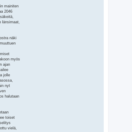
in mainiten
aa 2046
isäkeitä,
n länsimaat,
ostra näki
 muuttuen
hmiset
ttakoon myös
n ajan
ailee
a jolle
tasossa,
in nyt
lven
jos halutaan
etaan
ee toiset
selitys
ottu vielä,