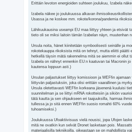
Erittäin levoton energioiden suhteen joulukuu, Izabela nä
Izabela näkee jo joulukuussa alkavan ihmisoikeusrikollist
Usassa ja ne koskee mm. rokote/korona/pandemia rikoksia 
Lähikuukausina useampi EU maa liittyy yhteen ja etsivät t
tieto oli se miksi laitoin tämän Izabelan näyn, muutenhan näy
Ursula noita, hänet kiinitetään symboolisesti seinälle ja mon
rokotekauppa rikoksista mitä on tehnyt, mutta eliitti päät
hetkellä täysin mätä rakennelma mitä se aiemmin ei ollut t
Izabela on nähnyt ennenkin EU:n kaatuvan tai Macronin j
kautensa loppuun asti.)
Ursulan paljastukset liittyy komissioon ja WEFfin ajamaan 
liittyvän paljastuksiin, joka olisi erittäin vaarallinen ja 
Ursula oletettavasti WEFfin korkeana jäsenenä kuuluisi tietä
suunnitelman ja se liittyi mRNA rokotteisiin ja sikiön vaur
tätä kautta ja sen ohjaukseen eri taajuuksilla, harmaa ih
tullessa ja jo sitä ennen WEFfin suosio romahti 60% vuo
tuhoamiseksi.)
Joulukuussa Ufoaktiivisuus vielä nousisi, jopa Ufojen lask
mitä ne ovatkin kun selvät Dronet lasketaan pois. Massatt
materiaalisilla tekniikoilla, oikeastaan se on mahdollista