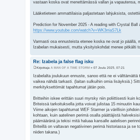
vastaan koska ovat menettämässä vallan ja vapautensa, mut
Lääketieteen ammattilaisia paljastetaan lahjuksista, ostet
Prediction for November 2025 - A reading with Crystal Ball 
https://www.youtube.com/watch?v=WK3rriaS7Lk
Varmasti osa ennusteista etenee koska ne ovat jo päällä,
Izabelan mukaisesti, mutta yksityiskohdat menee pitkälti to
Re: Izabela ja false flag isku
Kirjoittaja
A MAN OF A TIME STORM
»
07 Joulu 2025, 07:21
V
i
Izabelalta joulukuun ennuste, sanoo että ne ei välttämättä
e
vaikea nähdä tarkasti. (laitan sulkuihin omia lisäyksiä.) Sit
s
t
merkityksettömät tapahtumat jätän pois.
i
Britteihin iskee erittäin suuri myrsky niin poliittisesti kuin 
Briteissä tarkoituksella jotta voivat julistaa 15 minuutin ka
Viime aikojen tapahtumat WEF Starmer ja värillisin johdoin
kohtaan, kuin aatelinen perimä osalla päättäjistä halveksi
päämääränä ja tekisi mitä haluaa kansalle aatelisen perinnö
Briteillä on valtavan negatiivinen perimä historiassa ja se t
niiden takana.)