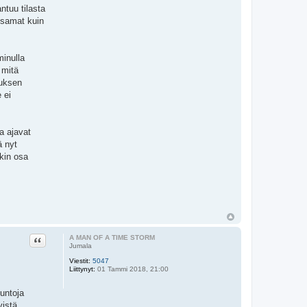
ntuu tilasta
 samat kuin
minulla
 mitä
auksen
 ei
a ajavat
ä nyt
akin osa
Lainaa
A MAN OF A TIME STORM
Jumala
Viestit:
5047
Liittynyt:
01 Tammi 2018, 21:00
untoja
yistä,