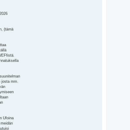
 2026
n, (tämä
ttaa
ällä
WEFfistä.
nnatuksella
 suunitelman
in josta mm.
yvän
ntymiseen
ltaan
an
in Ufoina
a meidän
utuisi