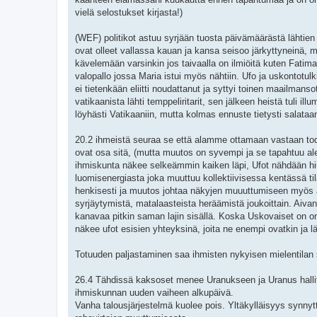
vielä selostukset kirjasta!)
(WEF) politikot astuu syrjään tuosta päivämäärästä lähtien 
ovat olleet vallassa kauan ja kansa seisoo järkyttyneinä, m
kävelemään varsinkin jos taivaalla on ilmiöitä kuten Fati
valopallo jossa Maria istui myös nähtiin. Ufo ja uskontotul
ei tietenkään eliitti noudattanut ja syttyi toinen maailmans
vatikaanista lähti temppeliritarit, sen jälkeen heistä tuli ill
löyhästi Vatikaaniin, mutta kolmas ennuste tietysti salata
20.2 ihmeistä seuraa se että alamme ottamaan vastaan tode
ovat osa sitä, (mutta muutos on syvempi ja se tapahtuu alem
ihmiskunta näkee selkeämmin kaiken läpi, Ufot nähdään hi
luomisenergiasta joka muuttuu kollektiivisessa kentässä t
henkisesti ja muutos johtaa näkyjen muuuttumiseen myös
syrjäytymistä, matalaasteista heräämistä joukoittain. Aivan 
kanavaa pitkin saman lajin sisällä. Koska Uskovaiset on 
näkee ufot esisien yhteyksinä, joita ne enempi ovatkin ja l
Totuuden paljastaminen saa ihmisten nykyisen mielentilan s
26.4 Tähdissä kaksoset menee Uranukseen ja Uranus hallitse
ihmiskunnan uuden vaiheen alkupäivä.
Vanha talousjärjestelmä kuolee pois. Yltäkylläisyys synnyttä