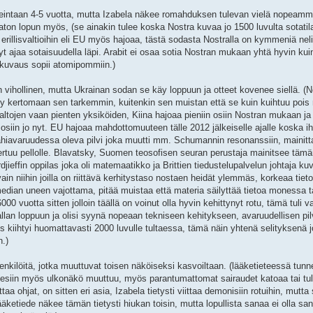
rkeintaan 4-5 vuotta, mutta Izabela näkee romahduksen tulevan vielä nopeamm
n lopun myös, (se ainakin tulee koska Nostra kuvaa jo 1500 luvulta sotatil
 erillisvaltioihin eli EU myös hajoaa, tästä sodasta Nostralla on kymmeniä nel
nyt ajaa sotaisuudella läpi. Arabit ei osaa sotia Nostran mukaan yhtä hyvin kui
a kuvaus sopii atomipommiin.)
vihollinen, mutta Ukrainan sodan se käy loppuun ja otteet kovenee siellä. (N
sty kertomaan sen tarkemmin, kuitenkin sen muistan että se kuin kuihtuu pois
valtojen vaan pienten yksiköiden, Kiina hajoaa pieniin osiin Nostran mukaan ja
siin jo nyt. EU hajoaa mahdottomuuteen tälle 2012 jälkeiselle ajalle koska i
 lähiavaruudessa oleva pilvi joka muutti mm. Schumannin resonanssiin, maini
upertuu pellolle. Blavatsky, Suomen teosofisen seuran perustaja mainitsee tämä
jieffin oppilas joka oli matemaatikko ja Brittien tiedustelupalvelun johtaja kuv
vain niihin joilla on riittävä kerhitystaso nostaen heidät ylemmäs, korkeaa tieto
amedian uneen vajottama, pitää muistaa että materia säilyttää tietoa monessa 
vuotta sitten jolloin täällä on voinut olla hyvin kehittynyt rotu, tämä tuli va
llan loppuun ja olisi syynä nopeaan tekniseen kehitykseen, avaruudellisen pi
s kiihtyi huomattavasti 2000 luvulle tultaessa, tämä näin yhtenä selityksenä 
n.)
nkilöitä, jotka muuttuvat toisen näköiseksi kasvoiltaan. (lääketieteessä tunn
a esiin myös ulkonäkö muuttuu, myös parantumattomat sairaudet katoaa tai tul
ohjat, on sitten eri asia, Izabela tietysti viittaa demonisiin rotuihin, mutta 
ääketiede näkee tämän tietysti hiukan toisin, mutta lopullista sanaa ei olla san