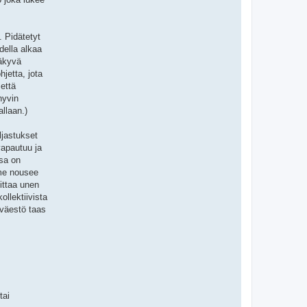
. Pidätetyt
della alkaa
näkyvä
jetta, jota
 että
hyvin
llaan.)
ljastukset
vapautuu ja
sa on
mme nousee
ittaa unen
ollektiivista
 väestö taas
tai