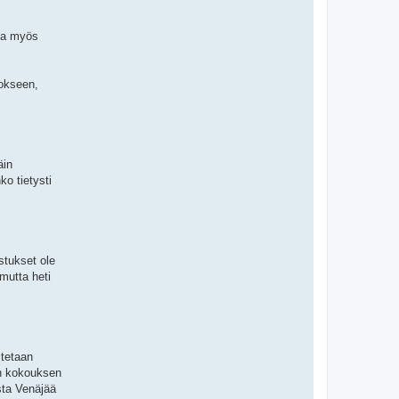
lla myös
kokseen,
äin
ko tietysti
stukset ole
mutta heti
stetaan
iin kokouksen
sta Venäjää