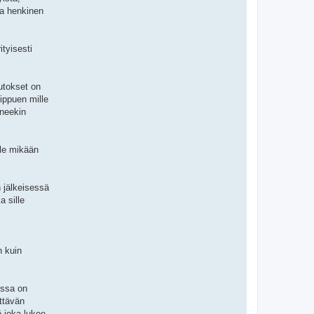
va henkinen
tyisesti
utokset on
iippuen mille
aneekin
ole mikään
 jälkeisessä
a sille
n kuin
issa on
ittävän
ö joka lukee