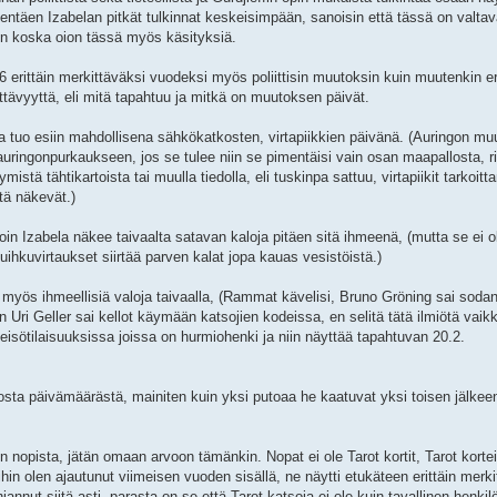
hentäen Izabelan pitkät tulkinnat keskeisimpään, sanoisin että tässä on valta
en koska oion tässä myös käsityksiä.
rittäin merkittäväksi vuodeksi myös poliittisin muutoksin kuin muutenkin eri
ttävyyttä, eli mitä tapahtuu ja mitkä on muutoksen päivät.
a tuo esiin mahdollisena sähkökatkosten, virtapiikkien päivänä. (Auringon mu
 auringonpurkaukseen, jos se tulee niin se pimentäisi vain osan maapallosta, r
stä tähtikartoista tai muulla tiedolla, eli tuskinpa sattuu, virtapiikit tarkoitt
itä näkevät.)
loin Izabela näkee taivaalta satavan kaloja pitäen sitä ihmeenä, (mutta se ei 
ihkuvirtaukset siirtää parven kalat jopa kauas vesistöistä.)
myös ihmeellisiä valoja taivaalla, (Rammat kävelisi, Bruno Gröning sai sodan
ri Geller sai kellot käymään katsojien kodeissa, en selitä tätä ilmiötä vaikk
leisötilaisuuksissa joissa on hurmiohenki ja niin näyttää tapahtuvan 20.2.
uosta päivämäärästä, mainiten kuin yksi putoaa he kaatuvat yksi toisen jälkee
n nopista, jätän omaan arvoon tämänkin. Nopat ei ole Tarot kortit, Tarot korte
hin olen ajautunut viimeisen vuoden sisällä, ne näytti etukäteen erittäin merk
ut siitä asti, parasta on se että Tarot katsoja ei ole kuin tavallinen henkil