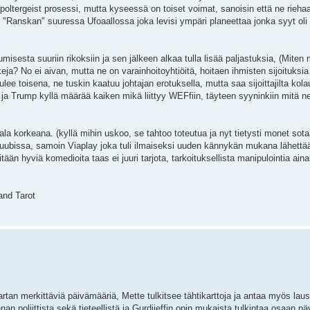
ltergeist prosessi, mutta kyseessä on toiset voimat, sanoisin että ne riehaa
 "Ranskan" suuressa Ufoaallossa joka levisi ympäri planeettaa jonka syyt oli
misesta suuriin rikoksiin ja sen jälkeen alkaa tulla lisää paljastuksia, (Miten 
? No ei aivan, mutta ne on varainhoitoyhtiöitä, hoitaen ihmisten sijoituksia
ee toisena, ne tuskin kaatuu johtajan erotuksella, mutta saa sijoittajilta kol
 ja Trump kyllä määrää kaiken mikä liittyy WEFfiin, täyteen syyninkiin mitä ne
ala korkeana. (kyllä mihin uskoo, se tahtoo toteutua ja nyt tietysti monet sota
 Tuubissa, samoin Viaplay joka tuli ilmaiseksi uuden kännykän mukana lähettä
ään hyviä komedioita taas ei juuri tarjota, tarkoituksellista manipulointia ain
and Tarot
tan merkittäviä päivämääriä, Mette tulkitsee tähtikarttoja ja antaa myös laus
 poliittista sekä tieteellistä ja Gurdjieffin opin mukaista tulkintaa osaan nä