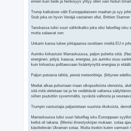
ennen kuin tiede ja henkisyys yhtyy ollen vain hiotun timant
Trump katkaisee välit Eurooppalaiseen maahan ja syy johtu
Stub joka on hyvin Venäjä vastainen ollut, Brittien Starm
Tanskassa tulisi suuri sähkökatko joka olisi falseflag isku
mutta salaavat sen.
Unkarin kansa tukee johtajaansa osoittaen mieltä EU:n joh
Aurinko kirkastuisi Marraskuussa, paljon puhetta siitä. (Na
energinen, pölyä, kaasua, energiaa, jos aurinko osuu sankka
kuin kirkastuu polttaessaan lisääntynyttä energiaa jo etäält
Paljon putoavia tähtiä, pieniä meteoriitteja. (liittynee edelli
Mediat alkaa puhumaan maan ulkopuolisista olenoista, aluksi
sitä mitä oletetaan tai ja he vedättävät valtansa säilyttä
siihen puututtiin syvemmältä, syvästä valtiosta ja seuraava
Trumpin vastustajia paljastetaan suurista rikoksista, demokr
Marraskuussa tulisi suuri falseflag isku Eurooppaan syyllist
ketkä oli takana. (Menisi ilmestyskirjan mukaan. sotaa ajava
käsittelevän Ukrainan sotaa. Mutta itsekin kuten varmasti 