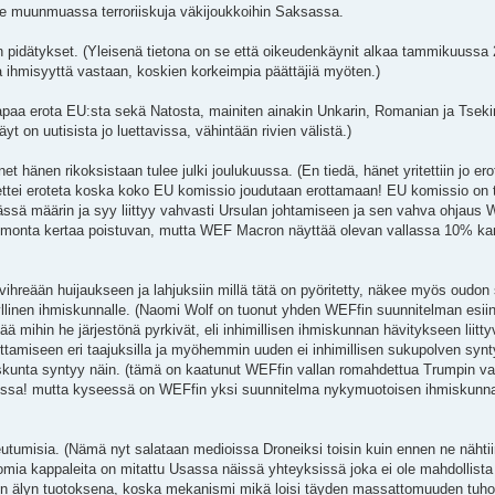
kee muunmuassa terroriiskuja väkijoukkoihin Saksassa.
en pidätykset. (Yleisenä tietona on se että oikeudenkäynit alkaa tammikuussa
ihmisyyttä vastaan, koskien korkeimpia päättäjiä myöten.)
apaa erota EU:sta sekä Natosta, mainiten ainakin Unkarin, Romanian ja Tseki
t on uutisista jo luettavissa, vähintään rivien välistä.)
et hänen rikoksistaan tulee julki joulukuussa. (En tiedä, hänet yritettiin jo ero
ti ettei eroteta koska koko EU komissio joudutaan erottamaan! EU komissio on t
ässä määrin ja syy liittyy vahvasti Ursulan johtamiseen ja sen vahva ohjaus 
o monta kertaa poistuvan, mutta WEF Macron näyttää olevan vallassa 10% ka
vihreään huijaukseen ja lahjuksiin millä tätä on pyöritetty, näkee myös oudon
myrkyllinen ihmiskunnalle. (Naomi Wolf on tuonut yhden WEFfin suunnitelman esi
ä mihin he järjestönä pyrkivät, eli inhimillisen ihmiskunnan hävitykseen liitt
ioittamiseen eri taajuksilla ja myöhemmin uuden ei inhimillisen sukupolven sy
miskunta syntyy näin. (tämä on kaatunut WEFfin vallan romahdettua Trumpin va
dessa! mutta kyseessä on WEFfin yksi suunnitelma nykymuotoisen ihmiskunn
eutumisia. (Nämä nyt salataan medioissa Droneiksi toisin kuin ennen ne nähti
omia kappaleita on mitattu Usassa näissä yhteyksissä joka ei ole mahdollist
 vain älyn tuotoksena, koska mekanismi mikä loisi täyden massattomuuden tuho