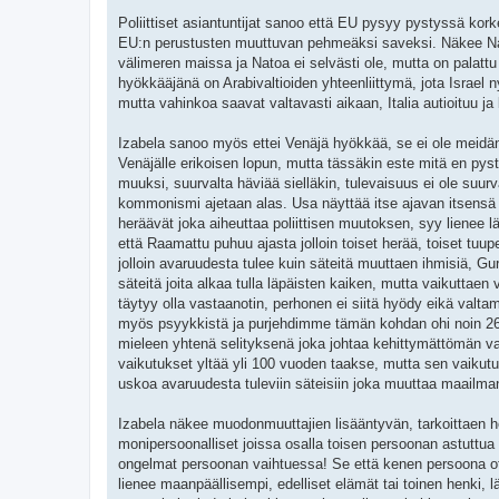
Poliittiset asiantuntijat sanoo että EU pysyy pystyssä ko
EU:n perustusten muuttuvan pehmeäksi saveksi. Näkee Nato
välimeren maissa ja Natoa ei selvästi ole, mutta on palattu
hyökkääjänä on Arabivaltioiden yhteenliittymä, jota Israel 
mutta vahinkoa saavat valtavasti aikaan, Italia autioituu j
Izabela sanoo myös ettei Venäjä hyökkää, se ei ole meidän 
Venäjälle erikoisen lopun, mutta tässäkin este mitä en py
muuksi, suurvalta häviää sielläkin, tulevaisuus ei ole suur
kommonismi ajetaan alas. Usa näyttää itse ajavan itsensä o
heräävät joka aiheuttaa poliittisen muutoksen, syy lienee
että Raamattu puhuu ajasta jolloin toiset herää, toiset tu
jolloin avaruudesta tulee kuin säteitä muuttaen ihmisiä, Gurd
säteitä joita alkaa tulla läpäisten kaiken, mutta vaikuttaen 
täytyy olla vastaanotin, perhonen ei siitä hyödy eikä valt
myös psyykkistä ja purjehdimme tämän kohdan ohi noin 26000 
mieleen yhtenä selityksenä joka johtaa kehittymättömän va
vaikutukset yltää yli 100 vuoden taakse, mutta sen vaikutu
uskoa avaruudesta tuleviin säteisiin joka muuttaa maailma
Izabela näkee muodonmuuttajien lisääntyvän, tarkoittaen he
monipersoonalliset joissa osalla toisen persoonan astuttu
ongelmat persoonan vaihtuessa! Se että kenen persoona ottaa 
lienee maanpäällisempi, edelliset elämät tai toinen henki, l