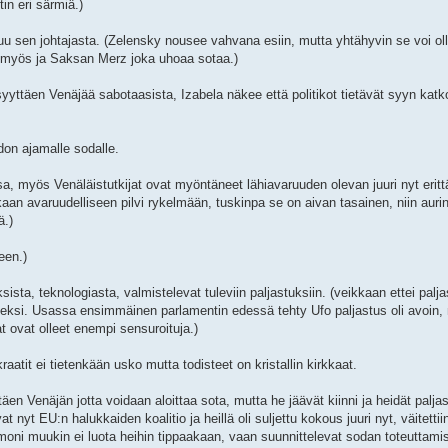
in eri särmiä.)
u sen johtajasta. (Zelensky nousee vahvana esiin, mutta yhtähyvin se voi o
er myös ja Saksan Merz joka uhoaa sotaa.)
 syyttäen Venäjää sabotaasista, Izabela näkee että politikot tietävät syyn kat
don ajamalle sodalle.
sa, myös Venäläistutkijat ovat myöntäneet lähiavaruuden olevan juuri nyt eritt
an avaruudelliseen pilvi rykelmään, tuskinpa se on aivan tasainen, niin aurin
ä.)
seen.)
sta, teknologiasta, valmistelevat tuleviin paljastuksiin. (veikkaan ettei palja
miseksi. Usassa ensimmäinen parlamentin edessä tehty Ufo paljastus oli avoin, 
t ovat olleet enempi sensuroituja.)
aatit ei tietenkään usko mutta todisteet on kristallin kirkkaat.
äen Venäjän jotta voidaan aloittaa sota, mutta he jäävät kiinni ja heidät palja
t nyt EU:n halukkaiden koalitio ja heillä oli suljettu kokous juuri nyt, väitett
moni muukin ei luota heihin tippaakaan, vaan suunnittelevat sodan toteuttami