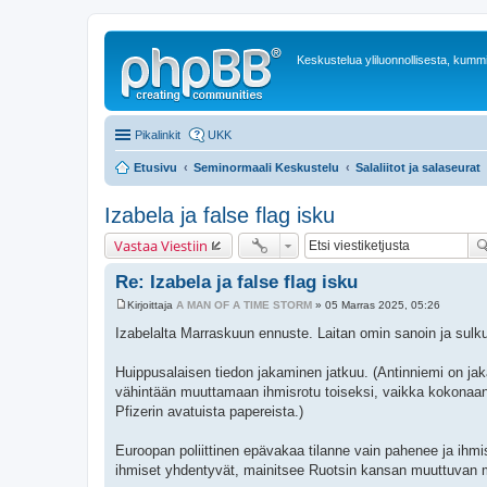
Keskustelua yliluonnollisesta, kummit
Pikalinkit
UKK
Etusivu
Seminormaali Keskustelu
Salaliitot ja salaseurat
Izabela ja false flag isku
Vastaa Viestiin
Re: Izabela ja false flag isku
Kirjoittaja
A MAN OF A TIME STORM
»
05 Marras 2025, 05:26
V
i
Izabelalta Marraskuun ennuste. Laitan omin sanoin ja sulku
e
s
t
Huippusalaisen tiedon jakaminen jatkuu. (Antinniemi on jak
i
vähintään muuttamaan ihmisrotu toiseksi, vaikka kokonaan 
Pfizerin avatuista papereista.)
Euroopan poliittinen epävakaa tilanne vain pahenee ja ihmise
ihmiset yhdentyvät, mainitsee Ruotsin kansan muuttuvan m