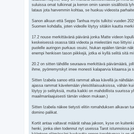
suluissa omat tulkinnat ja kerron omin sanoin sisällöstä ly
lataus jota harvemmin kohtaa, se huokuu videosta parhait
Sanon alkuun että Seppo Tanhua myös tulkitsi vuoden 2026 e
Suomen kohdalla, joten videolle löytyy sitäkin kautta merki
17.2 nouse merkittävänä päivänä jonka Matte videon lopull
keskeisessä osassa tätä videota ja mielestäni nuo liittyisi
puolelle auringon purkaus osuisi, hiukan epäilen tämän näkymi
enempi henkisen tason piikkejä, jotka ei kyllä selitä sitä m
20.2 on sitten tähdille seuraava merkittävä päivämäärä, jol
ihme, pyörremyrskyt imee monesti kalaparvia kitaansa ja su
Sitten Izabela sanoo että rammat alkaa kävellä ja nähdään 
ajassa rammat kävelemään yleisötilaisuuksissa, vähän kuin U
löytyy jo selityksiä, mutta kaikki on mahdollista suurissa y
maailmanlaajuisesti tämän videon mukaan.)
Sitten Izabela näkee tietysti elitin romahduksen alkavan t
domino palikat.
Kortit antaa valtavat määrät rahaa jakoon, kyse on kuitenki
henki, jonka olen todennut nyt useissa Tarot istunnoissa joi
käänteen elämässäni kuukautta ennen tapahtumaa ja on ohjann