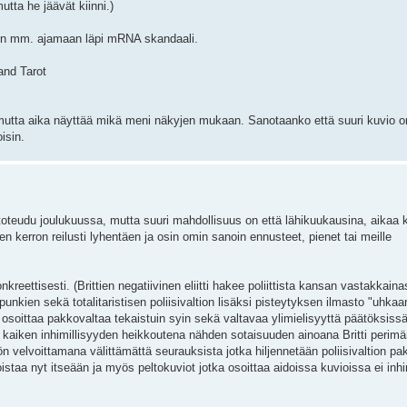
ta he jäävät kiinni.)
tiin mm. ajamaan läpi mRNA skandaali.
and Tarot
 mutta aika näyttää mikä meni näkyjen mukaan. Sanotaanko että suuri kuvio 
isin.
 toteudu joulukuussa, mutta suuri mahdollisuus on että lähikuukausina, aikaa 
ten kerron reilusti lyhentäen ja osin omin sanoin ennusteet, pienet tai meille
konkreettisesti. (Brittien negatiivinen eliitti hakee poliittista kansan vastakkain
upunkien sekä totalitaristisen poliisivaltion lisäksi pisteytyksen ilmasto "uhka
 osoittaa pakkovaltaa tekaistuin syin sekä valtavaa ylimielisyyttä päätöksis
si kaiken inhimillisyyden heikkoutena nähden sotaisuuden ainoana Britti perim
n velvoittamana välittämättä seurauksista jotka hiljennetään poliisivaltion pa
oistaa nyt itseään ja myös peltokuviot jotka osoittaa aidoissa kuvioissa ei inhi