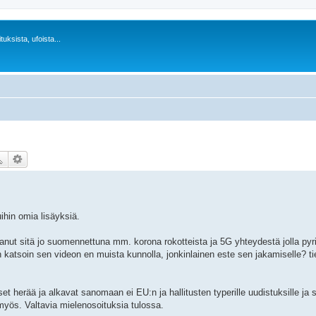
uksista, ufoista...
ihin omia lisäyksiä.
anut sitä jo suomennettuna mm. korona rokotteista ja 5G yhteydestä jolla pyrit
katsoin sen videon en muista kunnolla, jonkinlainen este sen jakamiselle? ti
t herää ja alkavat sanomaan ei EU:n ja hallitusten typerille uudistuksille ja s
yös. Valtavia mielenosoituksia tulossa.