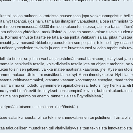
kristallipallon mukaan ja korteissa nousee taas jopa vankeusrangaistus heille
itä nyt tapahtui, (jos näin, tämä luo ilmapiirin vapaudesta ja osa rammoista to
man ihmeen viimeisessä 80000 ihmisen kokoontumisessa, aurinko tanssi, läpi
kinta nähdään yhtäaikaa, merkillisintä oli lapsien saama kolme tulevaisuuden oh
ota. Kolmas ennuste käsittelee tätä aikaa jonka Vatikaani salaa, pitää muistaa
uminaatit ja vimeisenä Bilderberg perustettiin sen pohjalta, toki ne liittyy enään 
an näiden yhteyksien takiakin ja ennuste kuvastaa ensi vuoden tapahtumia tava
llista tietoa, se johtaa vanhan järjestelmän romahtamiseen, pidätykset ja pa
malla henkisellä tasolla, kolektiivisella tasolla jota on ohjanut archonit, se 
ukan toisin sen jälkeen, vaikka mateemaatisina kaavoina, jne. Kysehän ufois
ilamme mukaan Ufoksi tai esiisäksi tai neitsyt Maria ilmestykseksi. Nyt tila
 astetta kehityneemmäksi, otamme vastaan korkeampaa energiaa, tämä tarko
sama ilmiö on todettu tyynenmeren apinakokeissa, tieto siirtyy henkistä, eli k
oma ryhmä he näkevät ilmestykset henkisempinä kuvina, kuten alkukantainen
änsimainen perintö on enempi tänne tulleissa Egyptiläisissä.)
iirtymään toiseen mielentilaan. (heräämistä.)
e vallankumousta, oli se tekninen, innovatiivinen tai poliittinen. Tämä olisi
ä taloudellisen muutoksen tuli yltäkylläisyys sitten teknisistä innovaatioista 