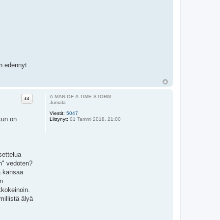
on edennyt
Lainaa
A MAN OF A TIME STORM
Jumala
Viestit:
5047
kun on
Liittynyt:
01 Tammi 2018, 21:00
asettelua
an" vedoten?
sä kansaa
än
kkokeinoin.
millistä älyä