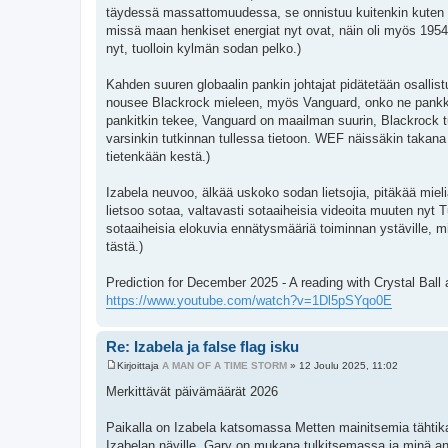
täydessä massattomuudessa, se onnistuu kuitenkin kuten po
missä maan henkiset energiat nyt ovat, näin oli myös 1954
nyt, tuolloin kylmän sodan pelko.)
Kahden suuren globaalin pankin johtajat pidätetään osallistu
nousee Blackrock mieleen, myös Vanguard, onko ne pankkeja
pankitkin tekee, Vanguard on maailman suurin, Blackrock tul
varsinkin tutkinnan tullessa tietoon. WEF näissäkin takana
tietenkään kestä.)
Izabela neuvoo, älkää uskoko sodan lietsojia, pitäkää mieli
lietsoo sotaa, valtavasti sotaaiheisia videoita muuten nyt
sotaaiheisia elokuvia ennätysmääriä toiminnan ystäville, mit
tästä.)
Prediction for December 2025 - A reading with Crystal Ball 
https://www.youtube.com/watch?v=1Dl5pSYqo0E
Re: Izabela ja false flag isku
Kirjoittaja
A MAN OF A TIME STORM
»
12 Joulu 2025, 11:02
V
i
Merkittävät päivämäärät 2026
e
s
t
Paikalla on Izabela katsomassa Metten mainitsemia tähtikar
i
Izabelan näyille, Gary on mukana tulkitsemassa ja minä annan