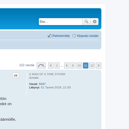
Rekisteröidy
Kirjaudu sisään
222 viestiä
1
…
8
9
10
11
12
Lainaa
A MAN OF A TIME STORM
Jumala
Viestit:
5047
Liittynyt:
01 Tammi 2018, 21:00
tiin
edot on
äännöille,