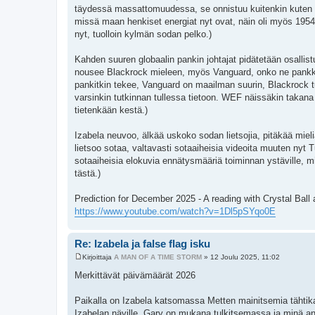
täydessä massattomuudessa, se onnistuu kuitenkin kuten po
missä maan henkiset energiat nyt ovat, näin oli myös 1954
nyt, tuolloin kylmän sodan pelko.)
Kahden suuren globaalin pankin johtajat pidätetään osallistu
nousee Blackrock mieleen, myös Vanguard, onko ne pankkeja
pankitkin tekee, Vanguard on maailman suurin, Blackrock tul
varsinkin tutkinnan tullessa tietoon. WEF näissäkin takana
tietenkään kestä.)
Izabela neuvoo, älkää uskoko sodan lietsojia, pitäkää mieli
lietsoo sotaa, valtavasti sotaaiheisia videoita muuten nyt
sotaaiheisia elokuvia ennätysmääriä toiminnan ystäville, mit
tästä.)
Prediction for December 2025 - A reading with Crystal Ball 
https://www.youtube.com/watch?v=1Dl5pSYqo0E
Re: Izabela ja false flag isku
Kirjoittaja
A MAN OF A TIME STORM
»
12 Joulu 2025, 11:02
V
i
Merkittävät päivämäärät 2026
e
s
t
Paikalla on Izabela katsomassa Metten mainitsemia tähtikar
i
Izabelan näyille, Gary on mukana tulkitsemassa ja minä annan