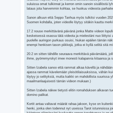
suluissa omat tulkinnat ja kerron omin sanoin sisällöstä ly
lataus jota harvemmin kohtaa, se huokuu videosta parhait
Sanon alkuun että Seppo Tanhua myös tulkitsi vuoden 2026 e
Suomen kohdalla, joten videolle löytyy sitäkin kautta merki
17.2 nouse merkittävänä päivänä jonka Matte videon lopull
keskeisessä osassa tätä videota ja mielestäni nuo liittyisi
puolelle auringon purkaus osuisi, hiukan epäilen tämän näkymi
enempi henkisen tason piikkejä, jotka ei kyllä selitä sitä m
20.2 on sitten tähdille seuraava merkittävä päivämäärä, jol
ihme, pyörremyrskyt imee monesti kalaparvia kitaansa ja su
Sitten Izabela sanoo että rammat alkaa kävellä ja nähdään 
ajassa rammat kävelemään yleisötilaisuuksissa, vähän kuin U
löytyy jo selityksiä, mutta kaikki on mahdollista suurissa y
maailmanlaajuisesti tämän videon mukaan.)
Sitten Izabela näkee tietysti elitin romahduksen alkavan t
domino palikat.
Kortit antaa valtavat määrät rahaa jakoon, kyse on kuitenki
henki, jonka olen todennut nyt useissa Tarot istunnoissa joi
käänteen elämässäni kuukautta ennen tapahtumaa ja on ohjann