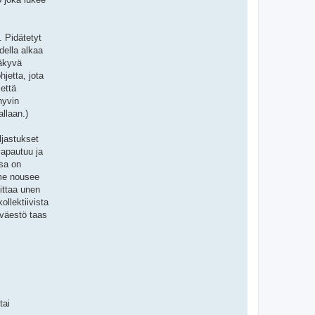
. Pidätetyt
della alkaa
näkyvä
jetta, jota
 että
hyvin
llaan.)
ljastukset
vapautuu ja
sa on
mme nousee
ittaa unen
ollektiivista
 väestö taas
tai