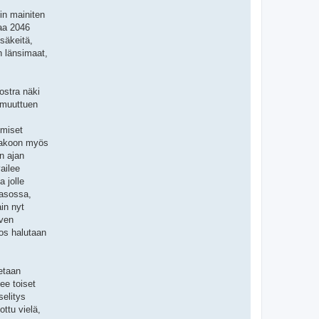
in mainiten
aa 2046
isäkeitä,
n länsimaat,
ostra näki
 muuttuen
hmiset
ttakoon myös
n ajan
ailee
a jolle
tasossa,
in nyt
lven
jos halutaan
etaan
ee toiset
selitys
ottu vielä,