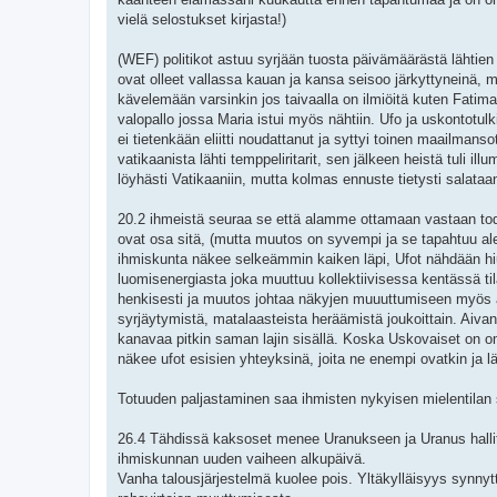
vielä selostukset kirjasta!)
(WEF) politikot astuu syrjään tuosta päivämäärästä lähtien 
ovat olleet vallassa kauan ja kansa seisoo järkyttyneinä, m
kävelemään varsinkin jos taivaalla on ilmiöitä kuten Fati
valopallo jossa Maria istui myös nähtiin. Ufo ja uskontotul
ei tietenkään eliitti noudattanut ja syttyi toinen maailmans
vatikaanista lähti temppeliritarit, sen jälkeen heistä tuli ill
löyhästi Vatikaaniin, mutta kolmas ennuste tietysti salata
20.2 ihmeistä seuraa se että alamme ottamaan vastaan tode
ovat osa sitä, (mutta muutos on syvempi ja se tapahtuu alem
ihmiskunta näkee selkeämmin kaiken läpi, Ufot nähdään hi
luomisenergiasta joka muuttuu kollektiivisessa kentässä t
henkisesti ja muutos johtaa näkyjen muuuttumiseen myös
syrjäytymistä, matalaasteista heräämistä joukoittain. Aivan 
kanavaa pitkin saman lajin sisällä. Koska Uskovaiset on 
näkee ufot esisien yhteyksinä, joita ne enempi ovatkin ja l
Totuuden paljastaminen saa ihmisten nykyisen mielentilan s
26.4 Tähdissä kaksoset menee Uranukseen ja Uranus hallitse
ihmiskunnan uuden vaiheen alkupäivä.
Vanha talousjärjestelmä kuolee pois. Yltäkylläisyys synnyttä