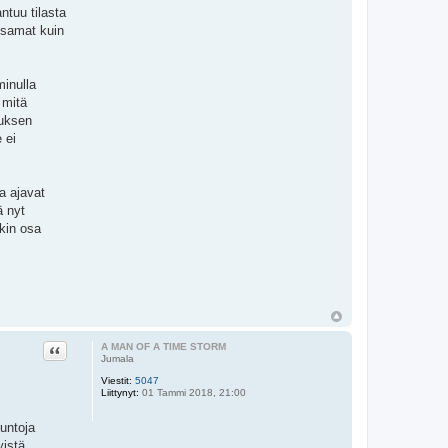
ntuu tilasta
 samat kuin
minulla
 mitä
auksen
 ei
a ajavat
ä nyt
akin osa
Lainaa
A MAN OF A TIME STORM
Jumala
Viestit:
5047
Liittynyt:
01 Tammi 2018, 21:00
untoja
yistä,