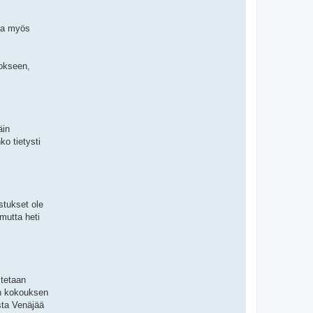
lla myös
kokseen,
äin
ko tietysti
stukset ole
mutta heti
stetaan
iin kokouksen
sta Venäjää