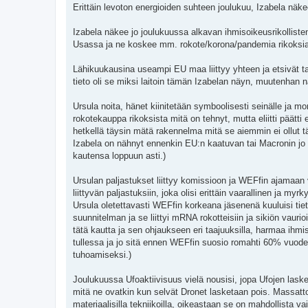
Erittäin levoton energioiden suhteen joulukuu, Izabela nä
Izabela näkee jo joulukuussa alkavan ihmisoikeusrikollist
Usassa ja ne koskee mm. rokote/korona/pandemia rikoksia 
Lähikuukausina useampi EU maa liittyy yhteen ja etsivät t
tieto oli se miksi laitoin tämän Izabelan näyn, muutenhan näy
Ursula noita, hänet kiinitetään symboolisesti seinälle ja mon
rokotekauppa rikoksista mitä on tehnyt, mutta eliitti päät
hetkellä täysin mätä rakennelma mitä se aiemmin ei ollut t
Izabela on nähnyt ennenkin EU:n kaatuvan tai Macronin j
kautensa loppuun asti.)
Ursulan paljastukset liittyy komissioon ja WEFfin ajamaan 
liittyvän paljastuksiin, joka olisi erittäin vaarallinen ja 
Ursula oletettavasti WEFfin korkeana jäsenenä kuuluisi tietä
suunnitelman ja se liittyi mRNA rokotteisiin ja sikiön vaur
tätä kautta ja sen ohjaukseen eri taajuuksilla, harmaa ih
tullessa ja jo sitä ennen WEFfin suosio romahti 60% vuo
tuhoamiseksi.)
Joulukuussa Ufoaktiivisuus vielä nousisi, jopa Ufojen lask
mitä ne ovatkin kun selvät Dronet lasketaan pois. Massatt
materiaalisilla tekniikoilla, oikeastaan se on mahdollista