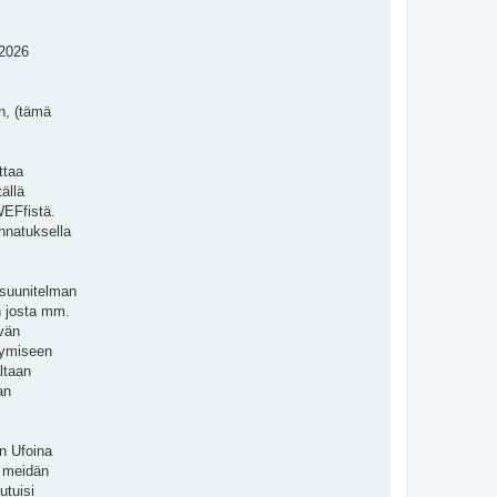
 2026
n, (tämä
ttaa
ällä
WEFfistä.
nnatuksella
 suunitelman
in josta mm.
yvän
ntymiseen
ltaan
an
in Ufoina
a meidän
utuisi