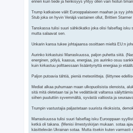
ennen kuin tiede ja henkisyys yhtyy ollen vain hiotun timant
Trump katkaisee välit Eurooppalaiseen maahan ja syy johtu
Stub joka on hyvin Venäjä vastainen ollut, Brittien Starm
Tanskassa tulisi suuri sähkökatko joka olisi falseflag isku
mutta salaavat sen.
Unkarin kansa tukee johtajaansa osoittaen mieltä EU:n joh
Aurinko kirkastuisi Marraskuussa, paljon puhetta siitä. (Na
energinen, pölyä, kaasua, energiaa, jos aurinko osuu sankka
kuin kirkastuu polttaessaan lisääntynyttä energiaa jo etäält
Paljon putoavia tähtiä, pieniä meteoriitteja. (liittynee edelli
Mediat alkaa puhumaan maan ulkopuolisista olenoista, aluksi
sitä mitä oletetaan tai ja he vedättävät valtansa säilyttä
siihen puututtiin syvemmältä, syvästä valtiosta ja seuraava
Trumpin vastustajia paljastetaan suurista rikoksista, demokr
Marraskuussa tulisi suuri falseflag isku Eurooppaan syyllist
ketkä oli takana. (Menisi ilmestyskirjan mukaan. sotaa ajava
käsittelevän Ukrainan sotaa. Mutta itsekin kuten varmasti 