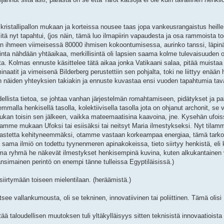
kristallipallon mukaan ja korteissa nousee taas jopa vankeusrangaistus heille
itä nyt tapahtui, (jos näin, tämä luo ilmapiirin vapaudesta ja osa rammoista to
man ihmeen viimeisessä 80000 ihmisen kokoontumisessa, aurinko tanssi, läpi
kinta nähdään yhtäaikaa, merkillisintä oli lapsien saama kolme tulevaisuuden oh
ota. Kolmas ennuste käsittelee tätä aikaa jonka Vatikaani salaa, pitää muistaa
uminaatit ja vimeisenä Bilderberg perustettiin sen pohjalta, toki ne liittyy enään 
an näiden yhteyksien takiakin ja ennuste kuvastaa ensi vuoden tapahtumia tava
llista tietoa, se johtaa vanhan järjestelmän romahtamiseen, pidätykset ja pa
malla henkisellä tasolla, kolektiivisella tasolla jota on ohjanut archonit, se 
ukan toisin sen jälkeen, vaikka mateemaatisina kaavoina, jne. Kysehän ufois
ilamme mukaan Ufoksi tai esiisäksi tai neitsyt Maria ilmestykseksi. Nyt tila
 astetta kehityneemmäksi, otamme vastaan korkeampaa energiaa, tämä tarko
sama ilmiö on todettu tyynenmeren apinakokeissa, tieto siirtyy henkistä, eli k
oma ryhmä he näkevät ilmestykset henkisempinä kuvina, kuten alkukantainen
änsimainen perintö on enempi tänne tulleissa Egyptiläisissä.)
iirtymään toiseen mielentilaan. (heräämistä.)
e vallankumousta, oli se tekninen, innovatiivinen tai poliittinen. Tämä olisi
ä taloudellisen muutoksen tuli yltäkylläisyys sitten teknisistä innovaatioista 