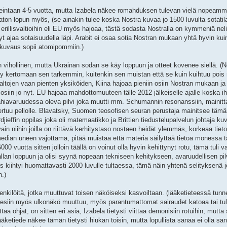
rkeintaan 4-5 vuotta, mutta Izabela näkee romahduksen tulevan vielä nopeamm
n lopun myös, (se ainakin tulee koska Nostra kuvaa jo 1500 luvulta sotatil
 erillisvaltioihin eli EU myös hajoaa, tästä sodasta Nostralla on kymmeniä nel
nyt ajaa sotaisuudella läpi. Arabit ei osaa sotia Nostran mukaan yhtä hyvin kui
a kuvaus sopii atomipommiin.)
vihollinen, mutta Ukrainan sodan se käy loppuun ja otteet kovenee siellä. (N
sty kertomaan sen tarkemmin, kuitenkin sen muistan että se kuin kuihtuu pois
valtojen vaan pienten yksiköiden, Kiina hajoaa pieniin osiin Nostran mukaan ja
siin jo nyt. EU hajoaa mahdottomuuteen tälle 2012 jälkeiselle ajalle koska i
 lähiavaruudessa oleva pilvi joka muutti mm. Schumannin resonanssiin, maini
upertuu pellolle. Blavatsky, Suomen teosofisen seuran perustaja mainitsee tämä
jieffin oppilas joka oli matemaatikko ja Brittien tiedustelupalvelun johtaja kuv
vain niihin joilla on riittävä kerhitystaso nostaen heidät ylemmäs, korkeaa tieto
amedian uneen vajottama, pitää muistaa että materia säilyttää tietoa monessa 
vuotta sitten jolloin täällä on voinut olla hyvin kehittynyt rotu, tämä tuli va
llan loppuun ja olisi syynä nopeaan tekniseen kehitykseen, avaruudellisen pi
s kiihtyi huomattavasti 2000 luvulle tultaessa, tämä näin yhtenä selityksenä 
n.)
nkilöitä, jotka muuttuvat toisen näköiseksi kasvoiltaan. (lääketieteessä tunn
a esiin myös ulkonäkö muuttuu, myös parantumattomat sairaudet katoaa tai tul
ohjat, on sitten eri asia, Izabela tietysti viittaa demonisiin rotuihin, mutta 
ääketiede näkee tämän tietysti hiukan toisin, mutta lopullista sanaa ei olla san