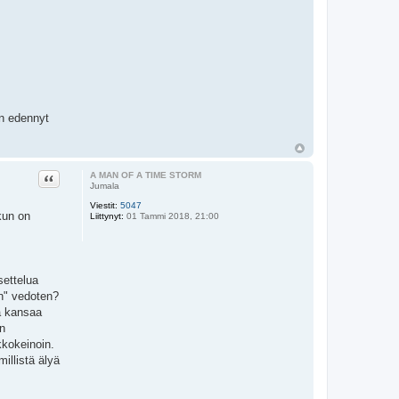
on edennyt
Lainaa
A MAN OF A TIME STORM
Jumala
Viestit:
5047
kun on
Liittynyt:
01 Tammi 2018, 21:00
asettelua
an" vedoten?
sä kansaa
än
kkokeinoin.
millistä älyä