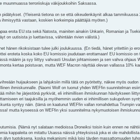
kee muunmuassa terroriiskuja väkijoukkoihin Saksassa.
en pidätykset. (Yleisenä tietona on se että oikeudenkäynit alkaa tammikuussa
ihmisyyttä vastaan, koskien korkeimpia päättäjiä myöten.)
apaa erota EU:sta sekä Natosta, mainiten ainakin Unkarin, Romanian ja Tseki
t on uutisista jo luettavissa, vähintään rivien välistä.)
et hänen rikoksistaan tulee julki joulukuussa. (En tiedä, hänet yritettiin jo ero
ti ettei eroteta koska koko EU komissio joudutaan erottamaan! EU komissio on t
ässä määrin ja syy liittyy vahvasti Ursulan johtamiseen ja sen vahva ohjaus 
o monta kertaa poistuvan, mutta WEF Macron näyttää olevan vallassa 10% ka
vihreään huijaukseen ja lahjuksiin millä tätä on pyöritetty, näkee myös oudon
myrkyllinen ihmiskunnalle. (Naomi Wolf on tuonut yhden WEFfin suunnitelman esi
ä mihin he järjestönä pyrkivät, eli inhimillisen ihmiskunnan hävitykseen liitt
ioittamiseen eri taajuksilla ja myöhemmin uuden ei inhimillisen sukupolven sy
miskunta syntyy näin. (tämä on kaatunut WEFfin vallan romahdettua Trumpin va
dessa! mutta kyseessä on WEFfin yksi suunnitelma nykymuotoisen ihmiskunn
eutumisia. (Nämä nyt salataan medioissa Droneiksi toisin kuin ennen ne nähti
omia kappaleita on mitattu Usassa näissä yhteyksissä joka ei ole mahdollist
 vain älyn tuotoksena, koska mekanismi mikä loisi täyden massattomuuden tuho