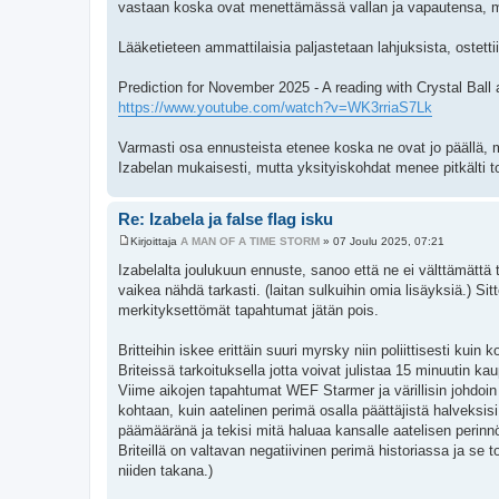
vastaan koska ovat menettämässä vallan ja vapautensa, mut
Lääketieteen ammattilaisia paljastetaan lahjuksista, ostet
Prediction for November 2025 - A reading with Crystal Ball 
https://www.youtube.com/watch?v=WK3rriaS7Lk
Varmasti osa ennusteista etenee koska ne ovat jo päällä,
Izabelan mukaisesti, mutta yksityiskohdat menee pitkälti to
Re: Izabela ja false flag isku
Kirjoittaja
A MAN OF A TIME STORM
»
07 Joulu 2025, 07:21
V
i
Izabelalta joulukuun ennuste, sanoo että ne ei välttämättä
e
vaikea nähdä tarkasti. (laitan sulkuihin omia lisäyksiä.) Sit
s
t
merkityksettömät tapahtumat jätän pois.
i
Britteihin iskee erittäin suuri myrsky niin poliittisesti kuin 
Briteissä tarkoituksella jotta voivat julistaa 15 minuutin ka
Viime aikojen tapahtumat WEF Starmer ja värillisin johdoin
kohtaan, kuin aatelinen perimä osalla päättäjistä halveksi
päämääränä ja tekisi mitä haluaa kansalle aatelisen perinnö
Briteillä on valtavan negatiivinen perimä historiassa ja se t
niiden takana.)