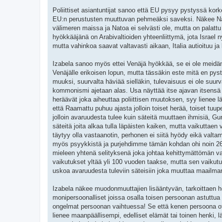
Poliittiset asiantuntijat sanoo että EU pysyy pystyssä ko
EU:n perustusten muuttuvan pehmeäksi saveksi. Näkee Nato
välimeren maissa ja Natoa ei selvästi ole, mutta on palattu
hyökkääjänä on Arabivaltioiden yhteenliittymä, jota Israel 
mutta vahinkoa saavat valtavasti aikaan, Italia autioituu j
Izabela sanoo myös ettei Venäjä hyökkää, se ei ole meidän 
Venäjälle erikoisen lopun, mutta tässäkin este mitä en py
muuksi, suurvalta häviää sielläkin, tulevaisuus ei ole suur
kommonismi ajetaan alas. Usa näyttää itse ajavan itsensä o
heräävät joka aiheuttaa poliittisen muutoksen, syy lienee
että Raamattu puhuu ajasta jolloin toiset herää, toiset tu
jolloin avaruudesta tulee kuin säteitä muuttaen ihmisiä, Gurd
säteitä joita alkaa tulla läpäisten kaiken, mutta vaikuttaen 
täytyy olla vastaanotin, perhonen ei siitä hyödy eikä valt
myös psyykkistä ja purjehdimme tämän kohdan ohi noin 26000 
mieleen yhtenä selityksenä joka johtaa kehittymättömän va
vaikutukset yltää yli 100 vuoden taakse, mutta sen vaikutu
uskoa avaruudesta tuleviin säteisiin joka muuttaa maailma
Izabela näkee muodonmuuttajien lisääntyvän, tarkoittaen he
monipersoonalliset joissa osalla toisen persoonan astuttu
ongelmat persoonan vaihtuessa! Se että kenen persoona ottaa 
lienee maanpäällisempi, edelliset elämät tai toinen henki, l