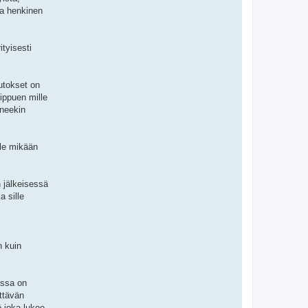
va henkinen
tyisesti
utokset on
iippuen mille
aneekin
ole mikään
 jälkeisessä
a sille
n kuin
issa on
ittävän
ö joka lukee