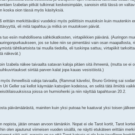
hentäen Izabelan pitkät tulkinnat keskeisimpään, sanoisin että tässä on valta
en koska oion tässä myös käsityksiä.
rittäin merkittäväksi vuodeksi myös poliittisin muutoksin kuin muutenkin eri
ttävyyttä, eli mitä tapahtuu ja mitkä on muutoksen päivät.
a tuo esiin mahdollisena sähkökatkosten, virtapiikkien päivänä. (Auringon mu
 auringonpurkaukseen, jos se tulee niin se pimentäisi vain osan maapallosta, r
stä tähtikartoista tai muulla tiedolla, eli tuskinpa sattuu, virtapiikit tarkoitt
itä näkevät.)
loin Izabela näkee taivaalta satavan kaloja pitäen sitä ihmeenä, (mutta se ei 
ihkuvirtaukset siirtää parven kalat jopa kauas vesistöistä.)
myös ihmeellisiä valoja taivaalla, (Rammat kävelisi, Bruno Gröning sai sodan
ri Geller sai kellot käymään katsojien kodeissa, en selitä tätä ilmiötä vaikk
leisötilaisuuksissa joissa on hurmiohenki ja niin näyttää tapahtuvan 20.2.
uosta päivämäärästä, mainiten kuin yksi putoaa he kaatuvat yksi toisen jälkee
n nopista, jätän omaan arvoon tämänkin. Nopat ei ole Tarot kortit, Tarot korte
hin olen ajautunut viimeisen vuoden sisällä, ne näytti etukäteen erittäin merk
ut siitä asti, parasta on se että Tarot katsoja ei ole kuin tavallinen henkil