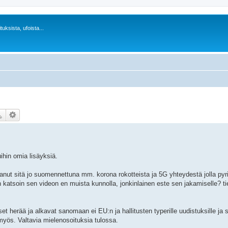
uksista, ufoista...
ihin omia lisäyksiä.
anut sitä jo suomennettuna mm. korona rokotteista ja 5G yhteydestä jolla pyrit
katsoin sen videon en muista kunnolla, jonkinlainen este sen jakamiselle? ti
t herää ja alkavat sanomaan ei EU:n ja hallitusten typerille uudistuksille ja s
yös. Valtavia mielenosoituksia tulossa.