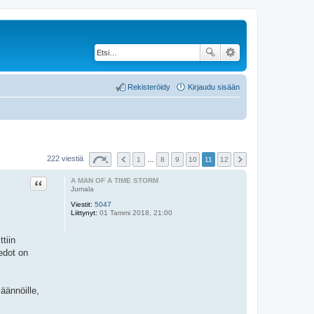
Rekisteröidy
Kirjaudu sisään
222 viestiä
1
…
8
9
10
11
12
Lainaa
A MAN OF A TIME STORM
Jumala
Viestit:
5047
Liittynyt:
01 Tammi 2018, 21:00
tiin
edot on
äännöille,