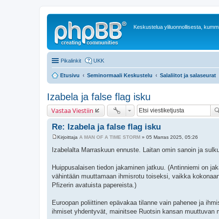
Keskustelua yliluonnollisesta, kummit
Pikalinkit
UKK
Etusivu
Seminormaali Keskustelu
Salaliitot ja salaseurat
Izabela ja false flag isku
Vastaa Viestiin
Re: Izabela ja false flag isku
Kirjoittaja
A MAN OF A TIME STORM
»
05 Marras 2025, 05:26
V
i
Izabelalta Marraskuun ennuste. Laitan omin sanoin ja sulku
e
s
t
Huippusalaisen tiedon jakaminen jatkuu. (Antinniemi on jak
i
vähintään muuttamaan ihmisrotu toiseksi, vaikka kokonaan 
Pfizerin avatuista papereista.)
Euroopan poliittinen epävakaa tilanne vain pahenee ja ihmise
ihmiset yhdentyvät, mainitsee Ruotsin kansan muuttuvan m