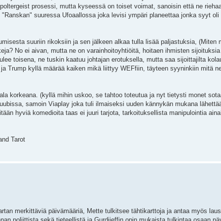
ltergeist prosessi, mutta kyseessä on toiset voimat, sanoisin että ne riehaa
 "Ranskan" suuressa Ufoaallossa joka levisi ympäri planeettaa jonka syyt oli
misesta suuriin rikoksiin ja sen jälkeen alkaa tulla lisää paljastuksia, (Miten 
? No ei aivan, mutta ne on varainhoitoyhtiöitä, hoitaen ihmisten sijoituksia
ee toisena, ne tuskin kaatuu johtajan erotuksella, mutta saa sijoittajilta kol
 ja Trump kyllä määrää kaiken mikä liittyy WEFfiin, täyteen syyninkiin mitä ne
ala korkeana. (kyllä mihin uskoo, se tahtoo toteutua ja nyt tietysti monet sota
 Tuubissa, samoin Viaplay joka tuli ilmaiseksi uuden kännykän mukana lähettä
ään hyviä komedioita taas ei juuri tarjota, tarkoituksellista manipulointia ain
and Tarot
tan merkittäviä päivämääriä, Mette tulkitsee tähtikarttoja ja antaa myös laus
 poliittista sekä tieteellistä ja Gurdjieffin opin mukaista tulkintaa osaan nä