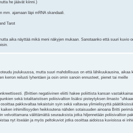
ta he jäävät kiinni.)
tiin mm. ajamaan läpi mRNA skandaali.
and Tarot
 mutta aika näyttää mikä meni näkyjen mukaan. Sanotaanko että suuri kuvio 
isin.
 toteudu joulukuussa, mutta suuri mahdollisuus on että lähikuukausina, aikaa 
ten kerron reilusti lyhentäen ja osin omin sanoin ennusteet, pienet tai meille
konkreettisesti. (Brittien negatiivinen eliitti hakee poliittista kansan vastakkain
upunkien sekä totalitaristisen poliisivaltion lisäksi pisteytyksen ilmasto "uhka
 osoittaa pakkovaltaa tekaistuin syin sekä valtavaa ylimielisyyttä päätöksis
si kaiken inhimillisyyden heikkoutena nähden sotaisuuden ainoana Britti perim
n velvoittamana välittämättä seurauksista jotka hiljennetään poliisivaltion pa
oistaa nyt itseään ja myös peltokuviot jotka osoittaa aidoissa kuvioissa ei inhi