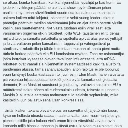
se alkaa, kuinka toimitaan, kuinka hiljennetään epäilijät ja kas kummaa
joidenkin viikkojen päästä he aloittivat shown pyörittämisen johon
osallistui hysterian säveltämänä suurin osa kansakunnan kansoista
uskoen kaiken mitä lahjotut, painostetut sekä yuong leader uskotut
päättäjät päättivät median säveltämänä joka on ajat sitten ostettu yksiin
käsiin, sen saattelemana. Nyt vasta tuodaan esiin virallisesti että
varsinainen ongelma olikin rokotteet, joilla WEF taustainen eliitti tienasi
miljarditulot ja samalla pakotteilla ja rajotteilla ajoivat alas pienet yrittäjät
ja loivat valtavan pelon kansalaisiin, tappoivat ja vahingoittivat ja
sterilisoivat rokotteilla ja tähän toimintaan mukaan oli saatu pieni mutta
tärkein korkea päättävä elin EU komissiota myöten. Taas ne asiantuntijat
jotka kertoivat kyseessä olevan tavallinen influenssa tai että mRNA
rokotteet ovat vaarallisia hiljennettiin systemaattisesti kaikilta alustoilta
pandemian alussa, tämä sananvapauden laiton rajoitus ei ole loppunut
vaan kiihtynyt koska vastaavan toi juuri esiin Elon Mask, hänen alustalta
piti vaientaa hiljaisuudessa henkilöt jotka eivät kumartaneet globaalia
demonia, Elon Mask ei suostunut ja joutuu nyt valtaviin sakkoihin EU:n
määrätessä sakot hänen oikeudenmukaisuudesta, toisesta suunnasta
Maskin X alustalle estetään mainosten tulo salaisin sopimuksin, mikä
käsiteltiin juuri paljastuksena Usan konkressissa.
Tämän kaiken takana oleva kierous on saavuttanut järjettömän tason,
kyse on hullusta ideasta saada maailmanvalta, uusi maailmanjärjestys
pienelle eliitille joka haluaa vielä eroon liiasta väestöstä arveluttavin
konstein millä hinnalla tahansa ja tässä astuu kuvaan muukalaiset jotka