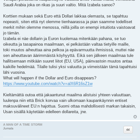
Saudi Arabia joka on rikas ja suuri valtio. Mitä Izabela sanoo?
Korttien mukaan sekä Euro että Dollari lakkaa olemasta, se tapahtuu
nopeasti, siten että nyt olemme tienhaarassa ja pian saamme todelliset
merkit mihin olemme menossa, niillä joilla on enempi intuitiota vaistoavat
jo tämän.
Izabela ei näe dollarin ja Euron kuolemaa mitenkään pahana, se tuo
oikeutta ja tasapainoa maailmaan, ei pelkästään valtaa tietyille maille,
toki muutos aiheuttaa aina pelkoa ja epävarmuutta ihmisissä, muttei näe
sen aiheuttavan äärimmäistä köyhyyttä. Eikä sen jälkeen maailmaa tule
hallitsemaan mitkään suuret liitot (EU, USA), päinvastoin muutos antaa
kaikille hedelmää. Tilalle tulisi yksi valuutta ja viimeistään tämä tapahtuisi
lähi vuosina.
What will happen if the Dollar and Euro disappears?
https://www.youtube.com/watch?v=alX6R16sZ1w
Kieltämättä outoa että jakaantunut maailma alistuisi yhteen valuuttaan,
luulenpa niin että Brick korvaa vain ulkomaan kaupankäynnin entiset
maksuvälineet EU:n hajottua. Suomi ottaa mahdollisesti markan takaisin,
Usan sisällä käytetään edelleen dollareita, jne.
A MAN OF A TIME STORM
Lainaa
Jumala