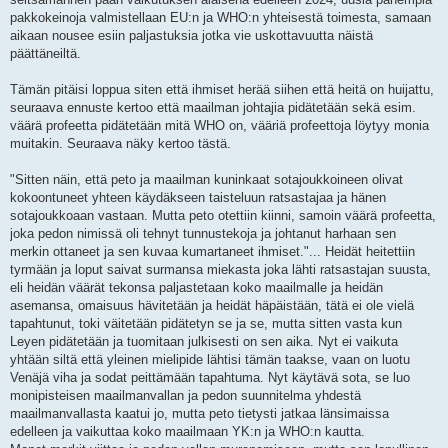
pakkokeinoja valmistellaan EU:n ja WHO:n yhteisestä toimesta, samaan
aikaan nousee esiin paljastuksia jotka vie uskottavuutta näistä
päättäneiltä.
Tämän pitäisi loppua siten että ihmiset herää siihen että heitä on huijattu,
seuraava ennuste kertoo että maailman johtajia pidätetään sekä esim.
väärä profeetta pidätetään mitä WHO on, vääriä profeettoja löytyy monia
muitakin. Seuraava näky kertoo tästä.
"Sitten näin, että peto ja maailman kuninkaat sotajoukkoineen olivat
kokoontuneet yhteen käydäkseen taisteluun ratsastajaa ja hänen
sotajoukkoaan vastaan. Mutta peto otettiin kiinni, samoin väärä profeetta,
joka pedon nimissä oli tehnyt tunnustekoja ja johtanut harhaan sen
merkin ottaneet ja sen kuvaa kumartaneet ihmiset."... Heidät heitettiin
tyrmään ja loput saivat surmansa miekasta joka lähti ratsastajan suusta,
eli heidän väärät tekonsa paljastetaan koko maailmalle ja heidän
asemansa, omaisuus hävitetään ja heidät häpäistään, tätä ei ole vielä
tapahtunut, toki väitetään pidätetyn se ja se, mutta sitten vasta kun
Leyen pidätetään ja tuomitaan julkisesti on sen aika. Nyt ei vaikuta
yhtään siltä että yleinen mielipide lähtisi tämän taakse, vaan on luotu
Venäjä viha ja sodat peittämään tapahtuma. Nyt käytävä sota, se luo
monipisteisen maailmanvallan ja pedon suunnitelma yhdestä
maailmanvallasta kaatui jo, mutta peto tietysti jatkaa länsimaissa
edelleen ja vaikuttaa koko maailmaan YK:n ja WHO:n kautta.