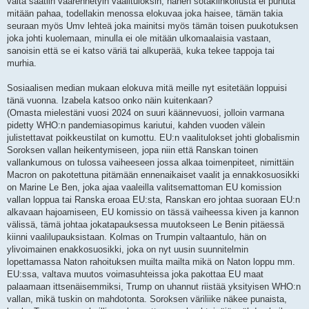
valta saatiin väärennetyin vaalituloksin, hänen sotakiihkoilusta ei puhuta
mitään pahaa, todellakin menossa elokuvaa joka haisee, tämän takia
seuraan myös Umv lehteä joka mainitsi myös tämän toisen puukotuksen
joka johti kuolemaan, minulla ei ole mitään ulkomaalaisia vastaan,
sanoisin että se ei katso väriä tai alkuperää, kuka tekee tappoja tai
murhia.
Sosiaalisen median mukaan elokuva mitä meille nyt esitetään loppuisi
tänä vuonna. Izabela katsoo onko näin kuitenkaan?
(Omasta mielestäni vuosi 2024 on suuri käännevuosi, jolloin varmana
pidetty WHO:n pandemiasopimus kariutui, kahden vuoden välein
julistettavat poikkeustilat on kumottu. EU:n vaalitulokset johti globalismin
Soroksen vallan heikentymiseen, jopa niin että Ranskan toinen
vallankumous on tulossa vaiheeseen jossa alkaa toimenpiteet, nimittäin
Macron on pakotettuna pitämään ennenaikaiset vaalit ja ennakkosuosikki
on Marine Le Ben, joka ajaa vaaleilla valitsemattoman EU komission
vallan loppua tai Ranska eroaa EU:sta, Ranskan ero johtaa suoraan EU:n
alkavaan hajoamiseen, EU komissio on tässä vaiheessa kiven ja kannon
välissä, tämä johtaa jokatapauksessa muutokseen Le Benin pitäessä
kiinni vaalilupauksistaan. Kolmas on Trumpin valtaantulo, hän on
ylivoimainen enakkosuosikki, joka on nyt uusin suunnitelmin
lopettamassa Naton rahoituksen muilta mailta mikä on Naton loppu mm.
EU:ssa, valtava muutos voimasuhteissa joka pakottaa EU maat
palaamaan ittsenäisemmiksi, Trump on uhannut riistää yksityisen WHO:n
vallan, mikä tuskin on mahdotonta. Soroksen väriliike näkee punaista,