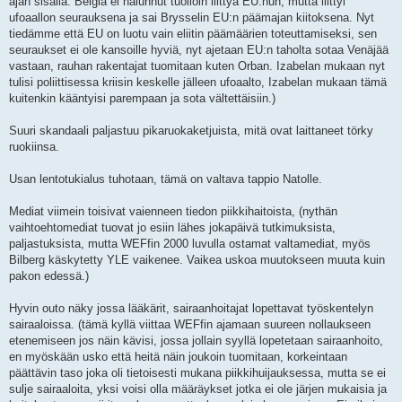
ajan sisällä. Belgia ei halunnut tuolloin liittyä EU:hun, mutta liittyi
ufoaallon seurauksena ja sai Brysselin EU:n päämajan kiitoksena. Nyt
tiedämme että EU on luotu vain eliitin päämäärien toteuttamiseksi, sen
seuraukset ei ole kansoille hyviä, nyt ajetaan EU:n taholta sotaa Venäjää
vastaan, rauhan rakentajat tuomitaan kuten Orban. Izabelan mukaan nyt
tulisi poliittisessa kriisin keskelle jälleen ufoaalto, Izabelan mukaan tämä
kuitenkin kääntyisi parempaan ja sota vältettäisiin.)
Suuri skandaali paljastuu pikaruokaketjuista, mitä ovat laittaneet törky
ruokiinsa.
Usan lentotukialus tuhotaan, tämä on valtava tappio Natolle.
Mediat viimein toisivat vaienneen tiedon piikkihaitoista, (nythän
vaihtoehtomediat tuovat jo esiin lähes jokapäivä tutkimuksista,
paljastuksista, mutta WEFfin 2000 luvulla ostamat valtamediat, myös
Bilberg käskytetty YLE vaikenee. Vaikea uskoa muutokseen muuta kuin
pakon edessä.)
Hyvin outo näky jossa lääkärit, sairaanhoitajat lopettavat työskentelyn
sairaaloissa. (tämä kyllä viittaa WEFfin ajamaan suureen nollaukseen
etenemiseen jos näin kävisi, jossa jollain syyllä lopetetaan sairaanhoito,
en myöskään usko että heitä näin joukoin tuomitaan, korkeintaan
päättävin taso joka oli tietoisesti mukana piikkihuijauksessa, mutta se ei
sulje sairaaloita, yksi voisi olla määräykset jotka ei ole järjen mukaisia ja