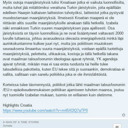
Myös outoja maanjäristyksiä tulisi Kroatiaan jotka ei vaikuta luonnollisilta,
mutta tuhot jää mitättömiksi verattuna Turkin järistyksiin, joita epäillään
edelleen Haarpin kaltaisen laitteiston tuhotyöksi, laitteistot jotka pystyvät
muodostamaan maanjäristyksiä. Ilmeisesti Kroatian maaperä ei ole
riittävän altis suurille maanjäristyksille ainakaan tällä hetkellä. Izabela
näki ennakkoon Turkin suuren maanjäristyksen jopa ajallisesti. Osa
järistyksistä on täysin luonnollisia ja ne ovat lisääntyneet valtavasti 2000
luvulle tultaessa, johtuu avaruudessa olevasta energiapilvestä minkä läpi
aurinkokuntamme kulkee juuri nyt, mutta jos poliittisen muutoksen
seurauksena ilmaantuu suuria maanjäristyksiä, voidaan epäillä tuotettuja
maanjäristyksiä, pelotteita, uhkauksia, kostoja ja tällä hetkellä takana
ovat maailman talousfoorumin ideologiaa ajavat ryhmät, YK agendoja
ajavat ryhmät, mikään maa ei saa erota ruodusta tai heille tulee
taloudellisia pakotteita, kuten EU tekee sitä jo suoraankin, demokratiaa ei
sallita, sallitaan vain sanelu politiikka joka ei ole ihmislähtöistä.
Korteissa tulee täsmennystä, politikot jotka lähti maailman talousfoorumin
/EU:n epäoikeudenmukaisen politiikan ajamiseen tuhoten maansa, joutuu
nyt tuomiolle Izabelan mukaan, tuomio on erillainen kuin oletimme.
Highlights Croatia
https://www.youtube.com/watch?v=m45XDQ7aTP0
A MAN OF A TIME STORM
Lainaa
Jumala