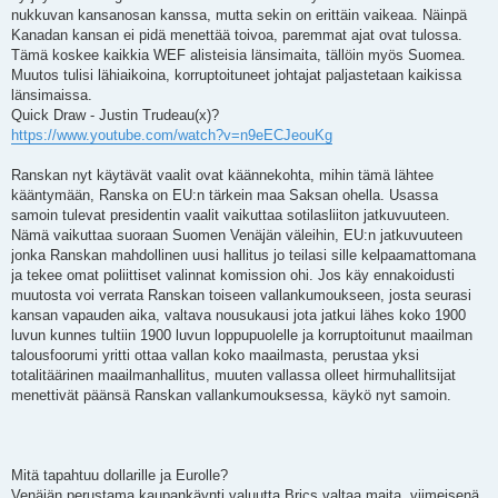
nukkuvan kansanosan kanssa, mutta sekin on erittäin vaikeaa. Näinpä
Kanadan kansan ei pidä menettää toivoa, paremmat ajat ovat tulossa.
Tämä koskee kaikkia WEF alisteisia länsimaita, tällöin myös Suomea.
Muutos tulisi lähiaikoina, korruptoituneet johtajat paljastetaan kaikissa
länsimaissa.
Quick Draw - Justin Trudeau(x)?
https://www.youtube.com/watch?v=n9eECJeouKg
Ranskan nyt käytävät vaalit ovat käännekohta, mihin tämä lähtee
kääntymään, Ranska on EU:n tärkein maa Saksan ohella. Usassa
samoin tulevat presidentin vaalit vaikuttaa sotilasliiton jatkuvuuteen.
Nämä vaikuttaa suoraan Suomen Venäjän väleihin, EU:n jatkuvuuteen
jonka Ranskan mahdollinen uusi hallitus jo teilasi sille kelpaamattomana
ja tekee omat poliittiset valinnat komission ohi. Jos käy ennakoidusti
muutosta voi verrata Ranskan toiseen vallankumoukseen, josta seurasi
kansan vapauden aika, valtava nousukausi jota jatkui lähes koko 1900
luvun kunnes tultiin 1900 luvun loppupuolelle ja korruptoitunut maailman
talousfoorumi yritti ottaa vallan koko maailmasta, perustaa yksi
totalitäärinen maailmanhallitus, muuten vallassa olleet hirmuhallitsijat
menettivät päänsä Ranskan vallankumouksessa, käykö nyt samoin.
Mitä tapahtuu dollarille ja Eurolle?
Venäjän perustama kaupankäynti valuutta Brics valtaa maita, viimeisenä