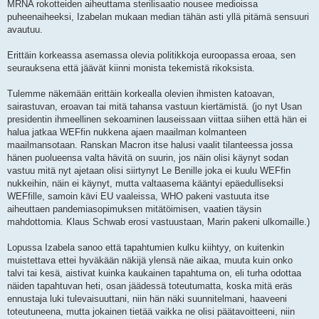
MRNA rokotteiden aiheuttama sterilisaatio nousee medioissa
puheenaiheeksi, Izabelan mukaan median tähän asti yllä pitämä sensuuri
avautuu.
Erittäin korkeassa asemassa olevia politikkoja euroopassa eroaa, sen
seurauksena että jäävät kiinni monista tekemistä rikoksista.
Tulemme näkemään erittäin korkealla olevien ihmisten katoavan,
sairastuvan, eroavan tai mitä tahansa vastuun kiertämistä. (jo nyt Usan
presidentin ihmeellinen sekoaminen lauseissaan viittaa siihen että hän ei
halua jatkaa WEFfin nukkena ajaen maailman kolmanteen
maailmansotaan. Ranskan Macron itse halusi vaalit tilanteessa jossa
hänen puolueensa valta hävitä on suurin, jos näin olisi käynyt sodan
vastuu mitä nyt ajetaan olisi siirtynyt Le Benille joka ei kuulu WEFfin
nukkeihin, näin ei käynyt, mutta valtaasema kääntyi epäedulliseksi
WEFfille, samoin kävi EU vaaleissa, WHO pakeni vastuuta itse
aiheuttaen pandemiasopimuksen mitätöimisen, vaatien täysin
mahdottomia. Klaus Schwab erosi vastuustaan, Marin pakeni ulkomaille.)
Lopussa Izabela sanoo että tapahtumien kulku kiihtyy, on kuitenkin
muistettava ettei hyväkään näkijä ylensä näe aikaa, muuta kuin onko
talvi tai kesä, aistivat kuinka kaukainen tapahtuma on, eli turha odottaa
näiden tapahtuvan heti, osan jäädessä toteutumatta, koska mitä eräs
ennustaja luki tulevaisuuttani, niin hän näki suunnitelmani, haaveeni
toteutuneena, mutta jokainen tietää vaikka ne olisi päätavoitteeni, niin