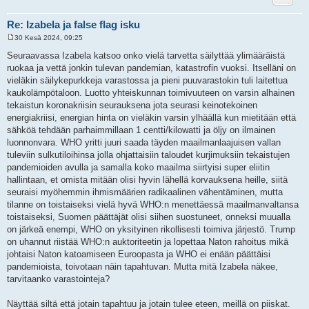
Re: Izabela ja false flag isku
30 Kesä 2024, 09:25
V
i
Seuraavassa Izabela katsoo onko vielä tarvetta säilyttää ylimääräistä
e
ruokaa ja vettä jonkin tulevan pandemian, katastrofin vuoksi. Itselläni on
s
t
vieläkin säilykepurkkeja varastossa ja pieni puuvarastokin tuli laitettua
i
kaukolämpötaloon. Luotto yhteiskunnan toimivuuteen on varsin alhainen
tekaistun koronakriisin seurauksena jota seurasi keinotekoinen
energiakriisi, energian hinta on vieläkin varsin ylhäällä kun mietitään että
sähköä tehdään parhaimmillaan 1 centti/kilowatti ja öljy on ilmainen
luonnonvara. WHO yritti juuri saada täyden maailmanlaajuisen vallan
tuleviin sulkutiloihinsa jolla ohjattaisiin taloudet kurjimuksiin tekaistujen
pandemioiden avulla ja samalla koko maailma siirtyisi super eliitin
hallintaan, et omista mitään olisi hyvin lähellä korvauksena heille, siitä
seuraisi myöhemmin ihmismäärien radikaalinen vähentäminen, mutta
tilanne on toistaiseksi vielä hyvä WHO:n menettäessä maailmanvaltansa
toistaiseksi, Suomen päättäjät olisi siihen suostuneet, onneksi muualla
on järkeä enempi, WHO on yksityinen rikollisesti toimiva järjestö. Trump
on uhannut riistää WHO:n auktoriteetin ja lopettaa Naton rahoitus mikä
johtaisi Naton katoamiseen Euroopasta ja WHO ei enään päättäisi
pandemioista, toivotaan näin tapahtuvan. Mutta mitä Izabela näkee,
tarvitaanko varastointeja?
Näyttää siltä että jotain tapahtuu ja jotain tulee eteen, meillä on piiskat.