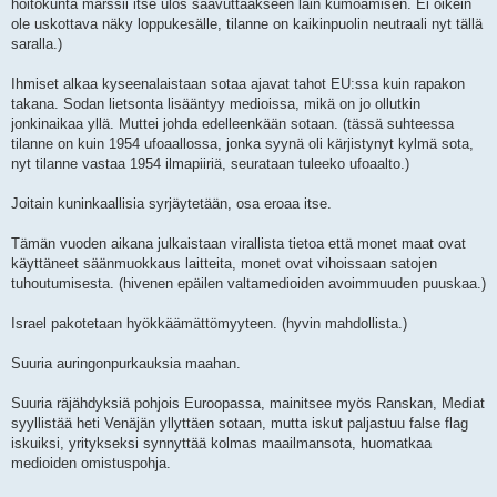
hoitokunta marssii itse ulos saavuttaakseen lain kumoamisen. Ei oikein
ole uskottava näky loppukesälle, tilanne on kaikinpuolin neutraali nyt tällä
saralla.)
Ihmiset alkaa kyseenalaistaan sotaa ajavat tahot EU:ssa kuin rapakon
takana. Sodan lietsonta lisääntyy medioissa, mikä on jo ollutkin
jonkinaikaa yllä. Muttei johda edelleenkään sotaan. (tässä suhteessa
tilanne on kuin 1954 ufoaallossa, jonka syynä oli kärjistynyt kylmä sota,
nyt tilanne vastaa 1954 ilmapiiriä, seurataan tuleeko ufoaalto.)
Joitain kuninkaallisia syrjäytetään, osa eroaa itse.
Tämän vuoden aikana julkaistaan virallista tietoa että monet maat ovat
käyttäneet säänmuokkaus laitteita, monet ovat vihoissaan satojen
tuhoutumisesta. (hivenen epäilen valtamedioiden avoimmuuden puuskaa.)
Israel pakotetaan hyökkäämättömyyteen. (hyvin mahdollista.)
Suuria auringonpurkauksia maahan.
Suuria räjähdyksiä pohjois Euroopassa, mainitsee myös Ranskan, Mediat
syyllistää heti Venäjän yllyttäen sotaan, mutta iskut paljastuu false flag
iskuiksi, yritykseksi synnyttää kolmas maailmansota, huomatkaa
medioiden omistuspohja.