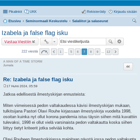
Pikalinkit
UKK
Rekisteröidy
Kirjaudu sisään
Etusivu
Seminormaali Keskustelu
Salaliitot ja salaseurat
tsi
Izabela ja false flag isku
Vastaa Viestiin
222 viestiä
1
…
5
6
7
8
9
…
12
A MAN OF A TIME STORM
Lainaa
Jumala
Re: Izabela ja false flag isku
17 Huhti 2024, 05:59
V
i
Jatkoa edellisestä ilmestyskirjan ennusteista:
e
s
t
Miten viimeisessä pedon valtakaudessa kävisi ilmestyskirjan mukaan,
i
tulkitsijana Pastori Olavi Rouhe kirjassaan ilmestyskirja vuodelta 1998,
osoitan kuinka nyt ollut korona pandemia istuu täysin siihen mitä kuvattiin
tulevaksi, 1998 ei ollut vielä varsinaista pedon valtakautta koska siihen
liittyy tietyt kriteerit jotka selviää kohta.
Olavi Rouheen Ilmestyskirjassa mainitaan näystä jossa pedon valtakunta