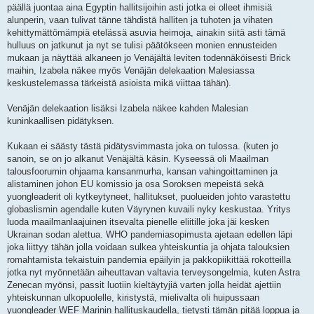
päällä juontaa aina Egyptin hallitsijoihin asti jotka ei olleet ihmisiä
alunperin, vaan tulivat tänne tähdistä halliten ja tuhoten ja vihaten
kehittymättömämpiä etelässä asuvia heimoja, ainakin siitä asti tämä
hulluus on jatkunut ja nyt se tulisi päätökseen monien ennusteiden
mukaan ja näyttää alkaneen jo Venäjältä leviten todennäköisesti Brick
maihin, Izabela näkee myös Venäjän delekaation Malesiassa
keskustelemassa tärkeistä asioista mikä viittaa tähän).
Venäjän delekaation lisäksi Izabela näkee kahden Malesian
kuninkaallisen pidätyksen.
Kukaan ei säästy tästä pidätysvimmasta joka on tulossa. (kuten jo
sanoin, se on jo alkanut Venäjältä käsin. Kyseessä oli Maailman
talousfoorumin ohjaama kansanmurha, kansan vahingoittaminen ja
alistaminen johon EU komissio ja osa Soroksen mepeistä sekä
yuongleaderit oli kytkeytyneet, hallitukset, puolueiden johto varastettu
globaslismin agendalle kuten Väyrynen kuvaili nyky keskustaa. Yritys
luoda maailmanlaajuinen itsevalta pienelle eliitille joka jäi kesken
Ukrainan sodan alettua. WHO pandemiasopimusta ajetaan edellen läpi
joka liittyy tähän jolla voidaan sulkea yhteiskuntia ja ohjata talouksien
romahtamista tekaistuin pandemia epäilyin ja pakkopiikittää rokotteilla
jotka nyt myönnetään aiheuttavan valtavia terveysongelmia, kuten Astra
Zenecan myönsi, passit luotiin kieltäytyjiä varten jolla heidät ajettiin
yhteiskunnan ulkopuolelle, kiristystä, mielivalta oli huipussaan
yuongleader WEF Marinin hallituskaudella, tietysti tämän pitää loppua ja