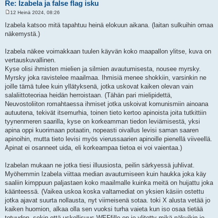
Re: Izabela ja false flag isku
12 Heinä 2024, 08:26
V
i
Izabela katsoo mitä tapahtuu heinä elokuun aikana. (laitan sulkuihin omaa
e
näkemystä.)
s
t
i
Izabela näkee voimakkaan tuulen käyvän koko maapallon ylitse, kuva on
vertauskuvallinen.
Kyse olisi ihmisten mielien ja silmien avautumisesta, nousee myrsky.
Myrsky joka ravistelee maailmaa. Ihmisiä menee shokkiin, varsinkin ne
joille tämä tulee kuin yllätyksenä, jotka uskovat kaiken olevan vain
salaliittoteoriaa heidän herroistaan. (Tähän pari mielipidettä,
Neuvostoliiton romahtaessa ihmiset jotka uskoivat komunismiin ainoana
autuutena, tekivät itsemurhia, toinen tieto kertoo apinoista joita tutkittiin
tyynenmeren saarilla, kyse on korkeamman tiedon leviämisestä, yksi
apina oppi kuorimaan potaatin, nopeasti oivallus levisi saman saaren
apinoihin, mutta tieto levisi myös vierussaarien apinoille pienellä viiveellä.
Apinat ei osanneet uida, eli korkeampaa tietoa ei voi vaientaa.)
Izabelan mukaan ne jotka tiesi illuusiosta, peilin särkyessä juhlivat.
Myöhemmin Izabela viittaa median avautumiseen kuin haukka joka käy
saaliin kimppuun paljastaen koko maailmalle kuinka meitä on huijattu joka
käänteessä. (Vaikea uskoa koska valtamediat on yksien käsiin ostettu
jotka ajavat suurta nollausta, nyt viimeisenä sotaa. toki X alusta vetää jo
kaiken huomion, alkaa olla sen vuoksi turha vaieta kun iso osaa tietää
totuuden, sekin että uskollisuus WEFfille on jo ylitetty mikä näkyikin jo