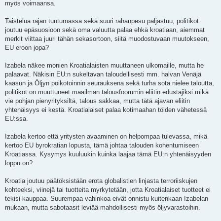
myös voimaansa.
Taistelua rajan tuntumassa sekä suuri rahanpesu paljastuu, politikot
joutuu epäsuosioon sekä oma valuutta palaa ehkä kroatiaan, aiemmat
merkit viittaa juuri tähän sekasortoon, siitä muodostuvaan muutokseen,
EU eroon jopa?
Izabela näkee monien Kroatialaisten muuttaneen ulkomaille, mutta he
palaavat. Näkisin EU:n sukeltavan taloudellisesti mm. halvan Venäjä
kaasun ja Öljyn poikotoinnin seurauksena sekä turha sota nielee taloutta,
politikot on muuttuneet maailman talousfoorumin eliitin edustajiksi mikä
vie pohjan pienyrityksiltä, talous sakkaa, mutta tätä ajavan eliitin
yhtenäisyys ei kestä. Kroatialaiset palaa kotimaahan töiden vähetessä
EU:ssa.
Izabela kertoo että yritysten avaaminen on helpompaa tulevassa, mikä
kertoo EU byrokratian lopusta, tämä johtaa talouden kohentumiseen
Kroatiassa. Kysymys kuuluukin kuinka laajaa tämä EU:n yhtenäisyyden
loppu on?
Kroatia joutuu päätöksistään erota globalistien linjasta terroriiskujen
kohteeksi, viinejä tai tuotteita myrkytetään, jotta Kroatialaiset tuotteet ei
tekisi kauppaa. Suurempaa vahinkoa eivät onnistu kuitenkaan Izabelan
mukaan, mutta sabotaasit leviää mahdollisesti myös öljyvarastoihin.