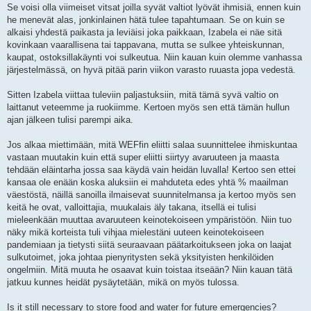
Se voisi olla viimeiset vitsat joilla syvät valtiot lyövät ihmisiä, ennen kuin
he menevät alas, jonkinlainen hätä tulee tapahtumaan. Se on kuin se
alkaisi yhdestä paikasta ja leviäisi joka paikkaan, Izabela ei näe sitä
kovinkaan vaarallisena tai tappavana, mutta se sulkee yhteiskunnan,
kaupat, ostoksillakäynti voi sulkeutua. Niin kauan kuin olemme vanhassa
järjestelmässä, on hyvä pitää parin viikon varasto ruuasta jopa vedestä.
Sitten Izabela viittaa tuleviin paljastuksiin, mitä tämä syvä valtio on
laittanut veteemme ja ruokiimme. Kertoen myös sen että tämän hullun
ajan jälkeen tulisi parempi aika.
Jos alkaa miettimään, mitä WEFfin eliitti salaa suunnittelee ihmiskuntaa
vastaan muutakin kuin että super eliitti siirtyy avaruuteen ja maasta
tehdään eläintarha jossa saa käydä vain heidän luvalla! Kertoo sen ettei
kansaa ole enään koska aluksiin ei mahduteta edes yhtä % maailman
väestöstä, näillä sanoilla ilmaisevat suunnitelmansa ja kertoo myös sen
keitä he ovat, valloittajia, muukalais äly takana, itsellä ei tulisi
mieleenkään muuttaa avaruuteen keinotekoiseen ympäristöön. Niin tuo
näky mikä korteista tuli vihjaa mielestäni uuteen keinotekoiseen
pandemiaan ja tietysti siitä seuraavaan päätarkoitukseen joka on laajat
sulkutoimet, joka johtaa pienyritysten sekä yksityisten henkilöiden
ongelmiin. Mitä muuta he osaavat kuin toistaa itseään? Niin kauan tätä
jatkuu kunnes heidät pysäytetään, mikä on myös tulossa.
Is it still necessary to store food and water for future emergencies?