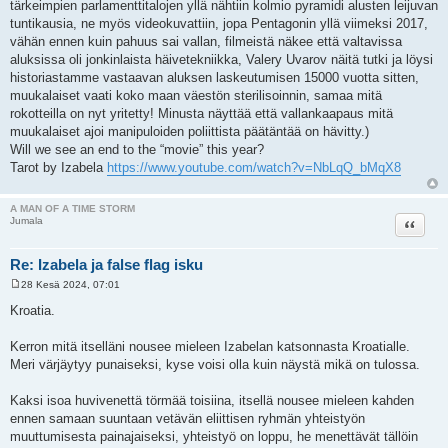
tärkeimpien parlamenttitalojen yllä nähtiin kolmio pyramidi alusten leijuvan
tuntikausia, ne myös videokuvattiin, jopa Pentagonin yllä viimeksi 2017,
vähän ennen kuin pahuus sai vallan, filmeistä näkee että valtavissa
aluksissa oli jonkinlaista häivetekniikka, Valery Uvarov näitä tutki ja löysi
historiastamme vastaavan aluksen laskeutumisen 15000 vuotta sitten,
muukalaiset vaati koko maan väestön sterilisoinnin, samaa mitä
rokotteilla on nyt yritetty! Minusta näyttää että vallankaapaus mitä
muukalaiset ajoi manipuloiden poliittista päätäntää on hävitty.)
Will we see an end to the “movie” this year?
Tarot by Izabela
https://www.youtube.com/watch?v=NbLqQ_bMqX8
A MAN OF A TIME STORM
Lainaa
Jumala
Re: Izabela ja false flag isku
28 Kesä 2024, 07:01
V
i
Kroatia.
e
s
t
Kerron mitä itselläni nousee mieleen Izabelan katsonnasta Kroatialle.
i
Meri värjäytyy punaiseksi, kyse voisi olla kuin näystä mikä on tulossa.
Kaksi isoa huvivenettä törmää toisiina, itsellä nousee mieleen kahden
ennen samaan suuntaan vetävän eliittisen ryhmän yhteistyön
muuttumisesta painajaiseksi, yhteistyö on loppu, he menettävät tällöin