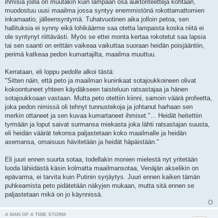
ihmisiä joilla on muutakin kuin lampaan osa auktoriteettejä kohtaan,
muodostuu uusi maailma jossa syntyy enemmistönä rokottamattomien
inkarnaatio, jälleensyntymä. Tuhatvuotinen aika jolloin petoa, sen
hallituksia ei synny eikä lohikäärme saa otetta lampaista koska niitä ei
ole syntynyt riittävästi. Myös se ettei monta kertaa rokotetut saa lapsia
tai sen saanti on erittäin vaikeaa vaikuttaa suoraan heidän poisjääntiin,
perimä katkeaa pedon kumartajilta, maailma muuttuu.
Kerrataan, eli loppu pedolle alkoi tästä:
"Sitten näin, että peto ja maailman kuninkaat sotajoukkoineen olivat
kokoontuneet yhteen käydäkseen taisteluun ratsastajaa ja hänen
sotajoukkoaan vastaan. Mutta peto otettiin kiinni, samoin väärä profeetta,
joka pedon nimissä oli tehnyt tunnustekoja ja johtanut harhaan sen
merkin ottaneet ja sen kuvaa kumartaneet ihmiset."... Heidät heitettiin
tyrmään ja loput saivat surmansa miekasta joka lähti ratsastajan suusta,
eli heidän väärät tekonsa paljastetaan koko maailmalle ja heidän
asemansa, omaisuus hävitetään ja heidät häpäistään."
Eli juuri ennen suurta sotaa, todellakin monien mielestä nyt yritetään
luoda lähiidästä käsin kolmatta maailmansotaa, Venäjän akselikin on
epävarma, ei tarvita kuin Putinin syrjäytys. Juuri ennen kaiken tämän
puhkeamista peto pidätetään näkyjen mukaan, mutta sitä ennen se
paljastetaan mikä on jo käynnissä.
A MAN OF A TIME STORM