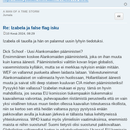
A MAN OF A TIME STORM
Lainaa
Jumala
Re: Izabela ja false flag isku
10 Kesä 2024, 08:29
V
i
Izabela oli tauolla ja hän on palannut uusin lyhyin tiedotuksi.
e
s
t
Dick Schoof - Uusi Alankomaiden pääministeri?
i
Ensimmäinen koskee Alankomaiden pääministeriä, joka on ihan muuta
kuin kansa äänesti. Pääministeriksi valittiin kovan linjan globalisti,
vasemmistosta kylläkin, mutta se ei merkkaa nykyisin enään mitään.
WEF on vallannut puolueita alleen laidasta laitaan. Valveutuneimmat
Alankomaalaiset on valinnasta hyvin huolissaan, Hollantilaiset äänesti
muuta ja saivat silti deep stateen kuuluvan CIA miehen pääministeriksi!
Pysyykö hän vallassa? Izabelan mukaan ei pysy. tämä on hyvin
mahdollista, jos seuraa EU komission tiukempaakin tiukemmaksi
kaavailemaa valvontaa, puhevapauden riistämistä perusteella että on vain
yksi virallinen totuus muun tiedon ollessa kaavailun toteutuessa rikollista,
niin se kertoo sen että heidän valtansa pysyy pystyssä enään
pakkovallan avulla ja kukaan järkevä ei tällaista halua kehittyneissä
yhteiskunnissa. WHO kaatui myös ylimielisiin vaatimuksiinsa, enemmistö
maista ei niihin suostunut! Suomi tietysti olisi suostunut pakkovaltaan.
Globalistien valtamediat kertoo jo rokotekuolemista Usassa! EU komissio