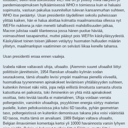
pandemiasopimuksen hylkäämisessä WHO:n toimiessa kuin ei haluaisi
sopimusta, vastuun pakuilua suunnitellun tulevan kansanmurhan suhteen,
WHO itse perääntyi. Usan presidentin täydellinen sekoilu puheissaan
ylittää kaiken, hän ei halua aloittaa kolmatta maailmansotaa ollessa nyt
WEFfin nukkena ja näin menetti tahallisesti mahdollisuuden jatkaa,
Macron julistaa vaalit tilanteessa jossa hänen puolue häviää,
voimasuhteet tasapainottui, muttei pääsyt pois WEFfin käskyläisyydestä.
Käskyläiset toinen toisen jälkeen vetäytyy huomaten hulluuden määrän
ylitetyn, maailmanlopun vaatiminen on selvästi liikaa kenelle tahansa.
Usan presidentti eroaa ennen vaaleja.
Izabela näkee valtavasti ufoja, ufoaalto. (Aiemmin suuret ufoaallot liittyi
poliittisiin jännitteisiin, 1954 Ranskan ufoaalto kylmän sodan
seurauksena, tämä ufoaalto levisi ympäri maailmaa pienellä viiveellä,
huomatkaa tyynenmeren apinakokeet leviämisen yhtäläisyyden suhteen,
kuitenkin ihmiset näki niitä, jopa neljä erillistä ilmoitusta samasta ufosta
katsottuna eri paikoista, toki ihminenkin on yhtä mitä apinakokeet
osoittaa, tieto leviää tasolla ei materialinen, Ufoja voidaan verrata
poltergeistiin, varsinkin ufoaaltoja, psyykkinen energia siirtyy materian
puolelle, kuten peltokuvioissa joka tulisi 6D tasolta, pyhän geometrian
taso, poltergeistissä on kuitenkin demonisuus takana joka voisi vääristää
6D tasoa, mutta tämä on arvailuani. 1989 Belgian valtava ufoaalto,
Belgian ilmavoimien komentaja kertoi yli 10000 havainnosta varsin lyhyen