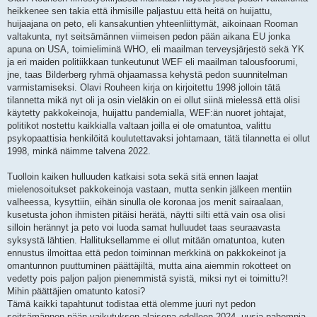
heikkenee sen takia että ihmisille paljastuu että heitä on huijattu,
huijaajana on peto, eli kansakuntien yhteenliittymät, aikoinaan Rooman
valtakunta, nyt seitsämännen viimeisen pedon pään aikana EU jonka
apuna on USA, toimieliminä WHO, eli maailman terveysjärjestö sekä YK
ja eri maiden politiikkaan tunkeutunut WEF eli maailman talousfoorumi,
jne, taas Bilderberg ryhmä ohjaamassa kehystä pedon suunnitelman
varmistamiseksi. Olavi Rouheen kirja on kirjoitettu 1998 jolloin tätä
tilannetta mikä nyt oli ja osin vieläkin on ei ollut siinä mielessä että olisi
käytetty pakkokeinoja, huijattu pandemialla, WEF:än nuoret johtajat,
politikot nostettu kaikkialla valtaan joilla ei ole omatuntoa, valittu
psykopaattisia henkilöitä koulutettavaksi johtamaan, tätä tilannetta ei ollut
1998, minkä näimme talvena 2022.
Tuolloin kaiken hulluuden katkaisi sota sekä sitä ennen laajat
mielenosoitukset pakkokeinoja vastaan, mutta senkin jälkeen mentiin
valheessa, kysyttiin, eihän sinulla ole koronaa jos menit sairaalaan,
kusetusta johon ihmisten pitäisi herätä, näytti silti että vain osa olisi
silloin herännyt ja peto voi luoda samat hulluudet taas seuraavasta
syksystä lähtien. Hallituksellamme ei ollut mitään omatuntoa, kuten
ennustus ilmoittaa että pedon toiminnan merkkinä on pakkokeinot ja
omantunnon puuttuminen päättäjiltä, mutta aina aiemmin rokotteet on
vedetty pois paljon paljon pienemmistä syistä, miksi nyt ei toimittu?!
Mihin päättäjien omatunto katosi?
Tämä kaikki tapahtunut todistaa että olemme juuri nyt pedon
seitsämännen pään vaikutuksen alaisena edelleen 2024, uusia pahempia