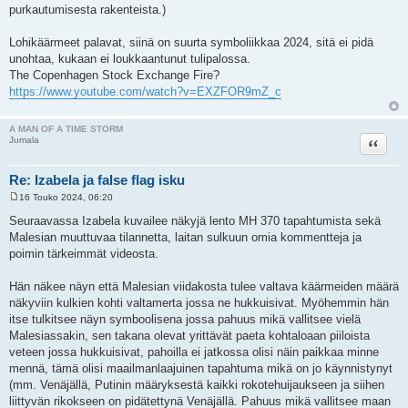
purkautumisesta rakenteista.)
Lohikäärmeet palavat, siinä on suurta symboliikkaa 2024, sitä ei pidä
unohtaa, kukaan ei loukkaantunut tulipalossa.
The Copenhagen Stock Exchange Fire?
https://www.youtube.com/watch?v=EXZFOR9mZ_c
A MAN OF A TIME STORM
Lainaa
Jumala
Re: Izabela ja false flag isku
16 Touko 2024, 06:20
V
i
Seuraavassa Izabela kuvailee näkyjä lento MH 370 tapahtumista sekä
e
Malesian muuttuvaa tilannetta, laitan sulkuun omia kommentteja ja
s
t
poimin tärkeimmät videosta.
i
Hän näkee näyn että Malesian viidakosta tulee valtava käärmeiden määrä
näkyviin kulkien kohti valtamerta jossa ne hukkuisivat. Myöhemmin hän
itse tulkitsee näyn symboolisena jossa pahuus mikä vallitsee vielä
Malesiassakin, sen takana olevat yrittävät paeta kohtaloaan piiloista
veteen jossa hukkuisivat, pahoilla ei jatkossa olisi näin paikkaa minne
mennä, tämä olisi maailmanlaajuinen tapahtuma mikä on jo käynnistynyt
(mm. Venäjällä, Putinin määryksestä kaikki rokotehuijaukseen ja siihen
liittyvän rikokseen on pidätettynä Venäjällä. Pahuus mikä vallitsee maan