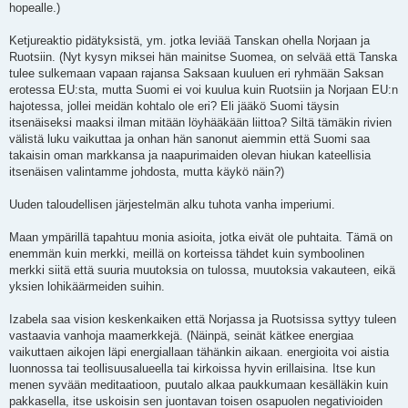
hopealle.)
Ketjureaktio pidätyksistä, ym. jotka leviää Tanskan ohella Norjaan ja
Ruotsiin. (Nyt kysyn miksei hän mainitse Suomea, on selvää että Tanska
tulee sulkemaan vapaan rajansa Saksaan kuuluen eri ryhmään Saksan
erotessa EU:sta, mutta Suomi ei voi kuulua kuin Ruotsiin ja Norjaan EU:n
hajotessa, jollei meidän kohtalo ole eri? Eli jääkö Suomi täysin
itsenäiseksi maaksi ilman mitään löyhääkään liittoa? Siltä tämäkin rivien
välistä luku vaikuttaa ja onhan hän sanonut aiemmin että Suomi saa
takaisin oman markkansa ja naapurimaiden olevan hiukan kateellisia
itsenäisen valintamme johdosta, mutta käykö näin?)
Uuden taloudellisen järjestelmän alku tuhota vanha imperiumi.
Maan ympärillä tapahtuu monia asioita, jotka eivät ole puhtaita. Tämä on
enemmän kuin merkki, meillä on korteissa tähdet kuin symboolinen
merkki siitä että suuria muutoksia on tulossa, muutoksia vakauteen, eikä
yksien lohikäärmeiden suihin.
Izabela saa vision keskenkaiken että Norjassa ja Ruotsissa syttyy tuleen
vastaavia vanhoja maamerkkejä. (Näinpä, seinät kätkee energiaa
vaikuttaen aikojen läpi energiallaan tähänkin aikaan. energioita voi aistia
luonnossa tai teollisuusalueella tai kirkoissa hyvin erillaisina. Itse kun
menen syvään meditaatioon, puutalo alkaa paukkumaan kesälläkin kuin
pakkasella, itse uskoisin sen juontavan toisen osapuolen negativioiden