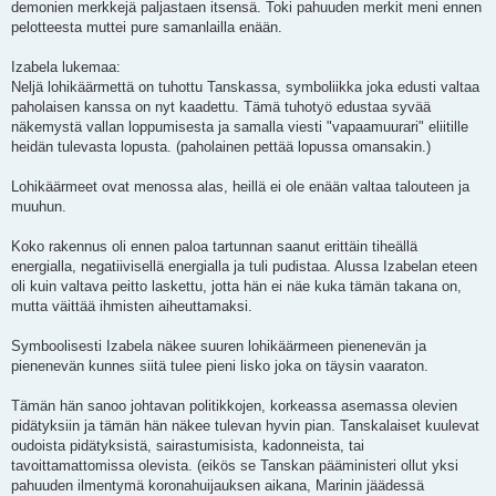
demonien merkkejä paljastaen itsensä. Toki pahuuden merkit meni ennen
pelotteesta muttei pure samanlailla enään.
Izabela lukemaa:
Neljä lohikäärmettä on tuhottu Tanskassa, symboliikka joka edusti valtaa
paholaisen kanssa on nyt kaadettu. Tämä tuhotyö edustaa syvää
näkemystä vallan loppumisesta ja samalla viesti "vapaamuurari" eliitille
heidän tulevasta lopusta. (paholainen pettää lopussa omansakin.)
Lohikäärmeet ovat menossa alas, heillä ei ole enään valtaa talouteen ja
muuhun.
Koko rakennus oli ennen paloa tartunnan saanut erittäin tiheällä
energialla, negatiivisellä energialla ja tuli pudistaa. Alussa Izabelan eteen
oli kuin valtava peitto laskettu, jotta hän ei näe kuka tämän takana on,
mutta väittää ihmisten aiheuttamaksi.
Symboolisesti Izabela näkee suuren lohikäärmeen pienenevän ja
pienenevän kunnes siitä tulee pieni lisko joka on täysin vaaraton.
Tämän hän sanoo johtavan politikkojen, korkeassa asemassa olevien
pidätyksiin ja tämän hän näkee tulevan hyvin pian. Tanskalaiset kuulevat
oudoista pidätyksistä, sairastumisista, kadonneista, tai
tavoittamattomissa olevista. (eikös se Tanskan pääministeri ollut yksi
pahuuden ilmentymä koronahuijauksen aikana, Marinin jäädessä