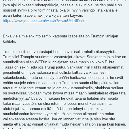
joka ajoi kiihkeästi rokotepakkoja, passeja, sulkutiloja, heidän päälle on
noussut synkkä pilvi toiminnasta joka oli hyvin vahingollista kansalle,
aivan kuten Izabela näki jo aikoja sitten käyvän.
https://www.youtube.com/watch?v=aiuUHtB8Yvk
Ehkä vielä mielenkintoisempi katsonta Izabelalta on Trumpin lähiajan
kohtalo.
Trumpin poliittiset vastustajat hommaavat isolla rahalla rikossyytettä
Trumpille! Trumpin suurimmat vastustajat alkavat Soroksesta joka itse on
suurrikollinen ollen WEFfin kunniajäsen sekä manipuloi koko EU:ta.
Tässä on sekin, että jos Trump joutuu vankilaan niin kaikki aikaisemmat
presidentit on myös jatkossa mahdollista laittaa vankilaan esim.
sotarikoksista, mutta se ei näytä enään haittaavan deeppareita, he eivät
enään suojele edes omiaan, koska Trump on suurin uhka pakkovallan
toteutumiselle toteutetaan se jo omien kustannuksella, shakissa sotilaat
on syötävissä, voidaan myös kysyä missä määrin muukalaiset ohjaa tätä
mielettömyyttä? Uvarovin mukaan he ovat takana haluten sterilisoida
koko maan väestön, se olisi rotumme loppu, monet kuuluisimmat
ufotutkijat ovat samaa mieltä että Usa on tehnyt sopimuksia
muukalaisrodun kanssa, kyse olisi tällöin maan ulkopuolisen rodun
vallankaappauksesta koska Usa on lännen veturina ja olen itse sitä
mieltä että pahat voimat ohjaavat mutta heidän valta on sama kuin loisen.