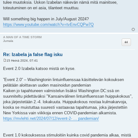
tulee muutoksia. Uskon Izabelan näkevän nämä mitä mainitsee,
toteutuminen on eri asia, tilanteet muuttuu.
Will something big happen in July/August 2024?
https://www.youtube.com/watch?v=tvEnvCQPw7Q
A MAN OF A TIME STORM
Lainaa
Jumala
Re: Izabela ja false flag isku
15 Heinä 2024, 07:41
V
i
Event 2.0 Izabela katsoo mistä on kyse.
e
s
t
”Event 2.0” – Washingtonin lintuinfluenssaa käsittelevän kokouksen
i
pelätään aloittavan uuden masinoidun pandemian
Kaiken jo tapahtuneen valmistelun lisäksi Washington DC:ssä on
suunniteltu pidettäväksi "Kansainvälinen lintuinfluenssan huippukokous",
joka järjestetään 2.-4. lokakuuta. Huippukokous nostaa kulmakarvoja,
koska se muistuttaa suuresti vastaavaa tapahtumaa, joka järjestettiin
New Yorkissa vain viikkoja ennen COVID-pandemian alkamista.
https://mvlehti.net/2024/07/12/event-2- ... pandemian/
Event 1.0 kokouksessa stimuloitiin kuinka covid pandemia alkaa, mistä