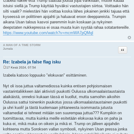
Izabela näkee että Trump saattaa joutua jopa vankilaan, muttei kauaa
istuisi siellä ja Trump käyttää hyväksi vastustajien siirtoa. Voittaako hän
silti vaalit? mielestäni hän voittaa koska lähes jokainen jenkki tajuaa että
kyseessä on polittinen ajojahti ja haluavat eroon deeppareista. Trumpin
aikana Usan talous kasvoi paremmin kuin koskaan ja nykyinen
deepstaten nukkepressa ei osaa muuta kuin syytää rahaa sotatantereille.
https://www.youtube.com/watch?v=mcmWA7pQMqI
A MAN OF A TIME STORM
Lainaa
Jumala
Re: Izabela ja false flag isku
17 Kesä 2024, 07:54
V
i
Izabela katsoo loppuuko "elokuvan" esittäminen.
e
s
t
Nyt oli isoa juttua valtamediossa kuinka entisen pohjoismaisen
i
vastarintaliikkeen ääri aktivisti puukotti Oulussa ulkomaalaistaustaista
alaikäistä, onneksi kukaan tässä ei kuollut, mutta samoihin aikoihin
Oulussa sattui toinenkin puukotus jossa ulkomaalaistaustainen puukotti
ja uhri kuoli! ja tästä kuolemaan johtaneesta isommasta jutusta
valtamediat ei tehneet mitään sen suurempaa juttua??? Kumpikin on
tuomittavaa, mutta kuinka meille esitetään elokuvaa kuka on paha ja
kuka ei, mikä muka on oikein ja mikä ei. Trump on jälleen ajojahdin
kohteena mutta Soroksen vallan symbooli, nykyinen Usan pressa jonka