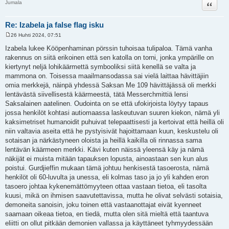
Lainaa
Jumala
Re: Izabela ja false flag isku
26 Huhti 2024, 07:51
V
i
Izabela lukee Kööpenhaminan pörssin tuhoisaa tulipaloa. Tämä vanha
e
rakennus on siitä erikoinen että sen katolla on torni, jonka ympärille on
s
t
kiertynyt neljä lohikäärmettä symbooliksi siitä kenellä se valta ja
i
mammona on. Toisessa maailmansodassa sai vielä laittaa hävittäjiin
omia merkkejä, näinpä yhdessä Saksan Me 109 hävittäjässä oli merkki
lentävästä siivellisestä käärmeestä, tätä Messerchmittiä lensi
Saksalainen aatelinen. Oudointa on se että ufokirjoista löytyy tapaus
jossa henkilöt kohtasi autiomaassa laskeutuvan suuren kiekon, nämä yli
kaksimetriset humanoidit puhuivat telepaattisesti ja kertoivat että heillä oli
niin valtavia aseita että he pystyisivät hajoittamaan kuun, keskustelu oli
sotaisan ja närkästyneen oloista ja heillä kaikilla oli rinnassa sama
lentävän käärmeen merkki. Kävi kuten näissä yleensä käy ja nämä
näkijät ei muista mitään tapauksen lopusta, ainoastaan sen kun alus
poistui. Gurdjieffin mukaan tämä johtuu henkisestä tasoerosta, nämä
henkilöt oli 60-luvulta ja unessa, eli kolmas taso ja jo yli kahden eron
tasoero johtaa kykenemättömyyteen ottaa vastaan tietoa, eli tasolta
kuusi, mikä on ihmisen saavutettavissa, mutta he olivat selvästi sotaisia,
demoneita sanoisin, joku toinen että vastaanottajat eivät kyenneet
saamaan oikeaa tietoa, en tiedä, mutta olen sitä mieltä että taantuva
eliitti on ollut pitkään demonien vallassa ja käyttäneet tyhmyydessään