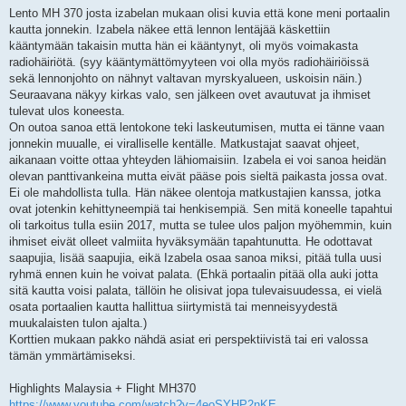
Lento MH 370 josta izabelan mukaan olisi kuvia että kone meni portaalin
kautta jonnekin. Izabela näkee että lennon lentäjää käskettiin
kääntymään takaisin mutta hän ei kääntynyt, oli myös voimakasta
radiohäiriötä. (syy kääntymättömyyteen voi olla myös radiohäiriöissä
sekä lennonjohto on nähnyt valtavan myrskyalueen, uskoisin näin.)
Seuraavana näkyy kirkas valo, sen jälkeen ovet avautuvat ja ihmiset
tulevat ulos koneesta.
On outoa sanoa että lentokone teki laskeutumisen, mutta ei tänne vaan
jonnekin muualle, ei viralliselle kentälle. Matkustajat saavat ohjeet,
aikanaan voitte ottaa yhteyden lähiomaisiin. Izabela ei voi sanoa heidän
olevan panttivankeina mutta eivät pääse pois sieltä paikasta jossa ovat.
Ei ole mahdollista tulla. Hän näkee olentoja matkustajien kanssa, jotka
ovat jotenkin kehittyneempiä tai henkisempiä. Sen mitä koneelle tapahtui
oli tarkoitus tulla esiin 2017, mutta se tulee ulos paljon myöhemmin, kuin
ihmiset eivät olleet valmiita hyväksymään tapahtunutta. He odottavat
saapujia, lisää saapujia, eikä Izabela osaa sanoa miksi, pitää tulla uusi
ryhmä ennen kuin he voivat palata. (Ehkä portaalin pitää olla auki jotta
sitä kautta voisi palata, tällöin he olisivat jopa tulevaisuudessa, ei vielä
osata portaalien kautta hallittua siirtymistä tai menneisyydestä
muukalaisten tulon ajalta.)
Korttien mukaan pakko nähdä asiat eri perspektiivistä tai eri valossa
tämän ymmärtämiseksi.
Highlights Malaysia + Flight MH370
https://www.youtube.com/watch?v=4eoSYHP2nKE