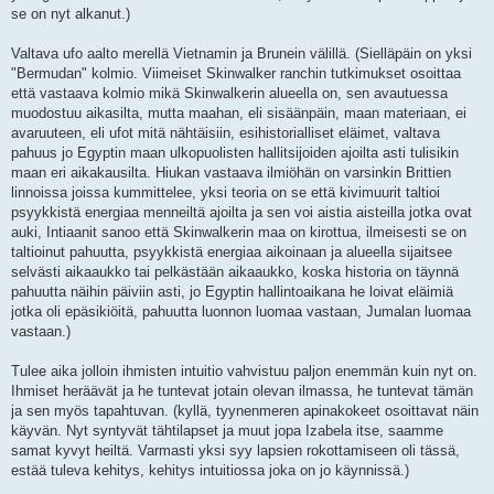
se on nyt alkanut.)
Valtava ufo aalto merellä Vietnamin ja Brunein välillä. (Sielläpäin on yksi
"Bermudan" kolmio. Viimeiset Skinwalker ranchin tutkimukset osoittaa
että vastaava kolmio mikä Skinwalkerin alueella on, sen avautuessa
muodostuu aikasilta, mutta maahan, eli sisäänpäin, maan materiaan, ei
avaruuteen, eli ufot mitä nähtäisiin, esihistorialliset eläimet, valtava
pahuus jo Egyptin maan ulkopuolisten hallitsijoiden ajoilta asti tulisikin
maan eri aikakausilta. Hiukan vastaava ilmiöhän on varsinkin Brittien
linnoissa joissa kummittelee, yksi teoria on se että kivimuurit taltioi
psyykkistä energiaa menneiltä ajoilta ja sen voi aistia aisteilla jotka ovat
auki, Intiaanit sanoo että Skinwalkerin maa on kirottua, ilmeisesti se on
taltioinut pahuutta, psyykkistä energiaa aikoinaan ja alueella sijaitsee
selvästi aikaaukko tai pelkästään aikaaukko, koska historia on täynnä
pahuutta näihin päiviin asti, jo Egyptin hallintoaikana he loivat eläimiä
jotka oli epäsikiöitä, pahuutta luonnon luomaa vastaan, Jumalan luomaa
vastaan.)
Tulee aika jolloin ihmisten intuitio vahvistuu paljon enemmän kuin nyt on.
Ihmiset heräävät ja he tuntevat jotain olevan ilmassa, he tuntevat tämän
ja sen myös tapahtuvan. (kyllä, tyynenmeren apinakokeet osoittavat näin
käyvän. Nyt syntyvät tähtilapset ja muut jopa Izabela itse, saamme
samat kyvyt heiltä. Varmasti yksi syy lapsien rokottamiseen oli tässä,
estää tuleva kehitys, kehitys intuitiossa joka on jo käynnissä.)