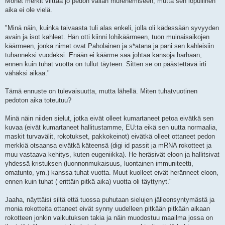
Monet merkit viittaa jo pedon vallan murenemiseen, mutta sen lopullinen
aika ei ole vielä.
"Minä näin, kuinka taivaasta tuli alas enkeli, jolla oli kädessään syvyyden
avain ja isot kahleet. Hän otti kiinni lohikäärmeen, tuon muinaisaikojen
käärmeen, jonka nimet ovat Paholainen ja s*atana ja pani sen kahleisiin
tuhanneksi vuodeksi. Enään ei käärme saa johtaa kansoja harhaan,
ennen kuin tuhat vuotta on tullut täyteen. Sitten se on päästettävä irti
vähäksi aikaa."
Tämä ennuste on tulevaisuutta, mutta lähellä. Miten tuhatvuotinen
pedoton aika toteutuu?
Minä näin niiden sielut, jotka eivät olleet kumartaneet petoa eivätkä sen
kuvaa (eivät kumartaneet hallitustamme, EU:ta eikä sen uutta normaalia,
maskit turvavälit, rokotukset, pakkokeinot) eivätkä olleet ottaneet pedon
merkkiä otsaansa eivätkä käteensä (digi id passit ja mRNA rokotteet ja
muu vastaava kehitys, kuten eugeniikka). He heräsivät eloon ja hallitsivat
yhdessä kristuksen (luonnonmukaisuus, luontainen immuniteetti,
omatunto, ym.) kanssa tuhat vuotta. Muut kuolleet eivät heränneet eloon,
ennen kuin tuhat ( erittäin pitkä aika) vuotta oli täyttynyt."
Jaaha, näyttäisi siltä että tuossa puhutaan sielujen jälleensyntymästä ja
monia rokotteita ottaneet eivät synny uudelleen pitkään pitkään aikaan
rokotteen jonkin vaikutuksen takia ja näin muodostuu maailma jossa on