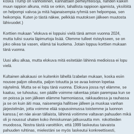
koska Trump on vanhoillinen, kannattaen perheyhteisöjä, nähden kaiken
muun rappion alkuna, mitä se onkin, tahallista rappioon ajamista, yksilöitä
on helpompi valvoa ja mitä hajanaisempia ryhmiä sen helpompaa, sen
heikompia. Kuten jo tästä näkee, pelkkää muutoksen jälkeen muutosta
lähivuodet.)
Korttien mukaan "elokuva ei loppuisi vielä tänä armon vuonna 2024,
mutta tulisi suuria läpimurtoja lisää. Olemme tulleet risteykseen, se on
joko oikea tai vasen, elämä tai kuolema. Jotain loppuu korttien mukaan
tänä vuonna.
Uusi alku alkaa, mutta elokuva mitä esitetään lähinnä medioissa ei lopu
vielä.
Kultainen aikakausi on kuitenkin lähellä Izabelan mukaan, koska esiin
nousee paljon oikeutta, paljon totuutta ja se avaa keinon lopetaa
näytelmä. Mutta se ei lopu tänä vuonna. Elokuva jossa nyt elämme, se
kaatuu, se tuhoutuu, sen päälle voimme rakentaa jotain parempaa kun se
on poissa ja sen jälkeen elämme harmoniassa, rakkaudessa ja rauhassa
ja se on kuin äiti maa, naisenergia hallitsee jälleen ja muskaa vanhan
järjestelmän, jotta voimme elää sopusoinnussa toistemme ja luonnon
kanssa.( en näe aivan tällaista, lähinnä voitimme valtavan pahuuden mikä
oli jo noussut uhaten koko ihmiskunnan jatkuvuutta mm. rokotteiden
muodossa, Nostra tästä varoittikin, että 1999 laskeutuu taivaista
pahuuden ruhtinas, mielestäni se myös laskeutui konkreettisesti,