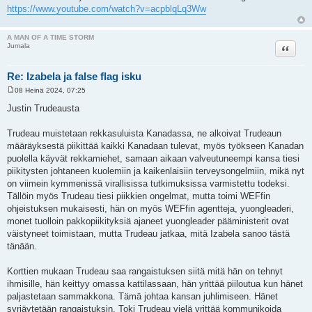
https://www.youtube.com/watch?v=acpblqLq3Ww
A MAN OF A TIME STORM
Lainaa
Jumala
Re: Izabela ja false flag isku
08 Heinä 2024, 07:25
V
i
Justin Trudeausta
e
s
t
Trudeau muistetaan rekkasuluista Kanadassa, ne alkoivat Trudeaun
i
määräyksestä piikittää kaikki Kanadaan tulevat, myös työkseen Kanadan
puolella käyvät rekkamiehet, samaan aikaan valveutuneempi kansa tiesi
piikitysten johtaneen kuolemiin ja kaikenlaisiin terveysongelmiin, mikä nyt
on viimein kymmenissä virallisissa tutkimuksissa varmistettu todeksi.
Tällöin myös Trudeau tiesi piikkien ongelmat, mutta toimi WEFfin
ohjeistuksen mukaisesti, hän on myös WEFfin agentteja, yuongleaderi,
monet tuolloin pakkopiikityksiä ajaneet yuongleader pääministerit ovat
väistyneet toimistaan, mutta Trudeau jatkaa, mitä Izabela sanoo tästä
tänään.
Korttien mukaan Trudeau saa rangaistuksen siitä mitä hän on tehnyt
ihmisille, hän keittyy omassa kattilassaan, hän yrittää piiloutua kun hänet
paljastetaan sammakkona. Tämä johtaa kansan juhlimiseen. Hänet
syrjäytetään rangaistuksin. Toki Trudeau vielä yrittää kommunikoida