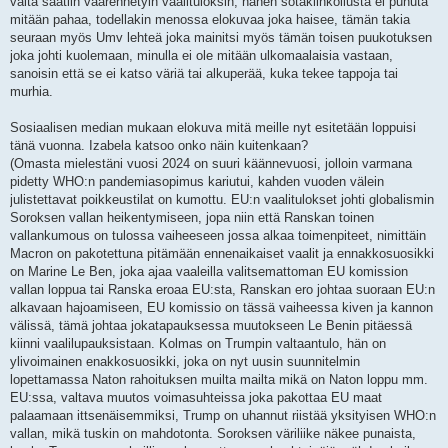
valta saatiin väärennetyin vaalituloksin, hänen sotakiihkoilusta ei puhuta
mitään pahaa, todellakin menossa elokuvaa joka haisee, tämän takia
seuraan myös Umv lehteä joka mainitsi myös tämän toisen puukotuksen
joka johti kuolemaan, minulla ei ole mitään ulkomaalaisia vastaan,
sanoisin että se ei katso väriä tai alkuperää, kuka tekee tappoja tai
murhia.
Sosiaalisen median mukaan elokuva mitä meille nyt esitetään loppuisi
tänä vuonna. Izabela katsoo onko näin kuitenkaan?
(Omasta mielestäni vuosi 2024 on suuri käännevuosi, jolloin varmana
pidetty WHO:n pandemiasopimus kariutui, kahden vuoden välein
julistettavat poikkeustilat on kumottu. EU:n vaalitulokset johti globalismin
Soroksen vallan heikentymiseen, jopa niin että Ranskan toinen
vallankumous on tulossa vaiheeseen jossa alkaa toimenpiteet, nimittäin
Macron on pakotettuna pitämään ennenaikaiset vaalit ja ennakkosuosikki
on Marine Le Ben, joka ajaa vaaleilla valitsemattoman EU komission
vallan loppua tai Ranska eroaa EU:sta, Ranskan ero johtaa suoraan EU:n
alkavaan hajoamiseen, EU komissio on tässä vaiheessa kiven ja kannon
välissä, tämä johtaa jokatapauksessa muutokseen Le Benin pitäessä
kiinni vaalilupauksistaan. Kolmas on Trumpin valtaantulo, hän on
ylivoimainen enakkosuosikki, joka on nyt uusin suunnitelmin
lopettamassa Naton rahoituksen muilta mailta mikä on Naton loppu mm.
EU:ssa, valtava muutos voimasuhteissa joka pakottaa EU maat
palaamaan ittsenäisemmiksi, Trump on uhannut riistää yksityisen WHO:n
vallan, mikä tuskin on mahdotonta. Soroksen väriliike näkee punaista,