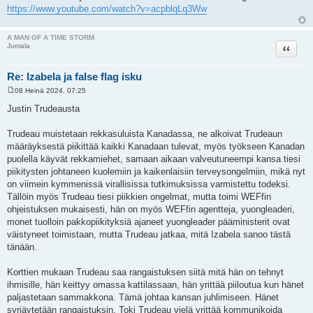
https://www.youtube.com/watch?v=acpblqLq3Ww
A MAN OF A TIME STORM
Lainaa
Jumala
Re: Izabela ja false flag isku
08 Heinä 2024, 07:25
V
i
Justin Trudeausta
e
s
t
Trudeau muistetaan rekkasuluista Kanadassa, ne alkoivat Trudeaun
i
määräyksestä piikittää kaikki Kanadaan tulevat, myös työkseen Kanadan
puolella käyvät rekkamiehet, samaan aikaan valveutuneempi kansa tiesi
piikitysten johtaneen kuolemiin ja kaikenlaisiin terveysongelmiin, mikä nyt
on viimein kymmenissä virallisissa tutkimuksissa varmistettu todeksi.
Tällöin myös Trudeau tiesi piikkien ongelmat, mutta toimi WEFfin
ohjeistuksen mukaisesti, hän on myös WEFfin agentteja, yuongleaderi,
monet tuolloin pakkopiikityksiä ajaneet yuongleader pääministerit ovat
väistyneet toimistaan, mutta Trudeau jatkaa, mitä Izabela sanoo tästä
tänään.
Korttien mukaan Trudeau saa rangaistuksen siitä mitä hän on tehnyt
ihmisille, hän keittyy omassa kattilassaan, hän yrittää piiloutua kun hänet
paljastetaan sammakkona. Tämä johtaa kansan juhlimiseen. Hänet
syrjäytetään rangaistuksin. Toki Trudeau vielä yrittää kommunikoida