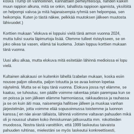
koska Trump on vanhoillinen, kannattaen perheyhteisöjä, nähden kaiken
muun rappion alkuna, mitä se onkin, tahallista rappioon ajamista, yksilöitä
on helpompi valvoa ja mitä hajanaisempia ryhmiä sen helpompaa, sen
heikompia. Kuten jo tästä näkee, pelkkää muutoksen jälkeen muutosta
lähivuodet.)
Korttien mukaan "elokuva ei loppuisi vielä tänä armon vuonna 2024,
mutta tulisi suuria läpimurtoja lisää. Olemme tulleet risteykseen, se on
joko oikea tai vasen, elämä tai kuolema. Jotain loppuu korttien mukaan
tänä vuonna.
Uusi alku alkaa, mutta elokuva mitä esitetään lähinnä medioissa ei lopu
vielä.
Kultainen aikakausi on kuitenkin lähellä Izabelan mukaan, koska esiin
nousee paljon oikeutta, paljon totuutta ja se avaa keinon lopetaa
näytelmä. Mutta se ei lopu tänä vuonna. Elokuva jossa nyt elämme, se
kaatuu, se tuhoutuu, sen päälle voimme rakentaa jotain parempaa kun se
on poissa ja sen jälkeen elämme harmoniassa, rakkaudessa ja rauhassa
ja se on kuin äiti maa, naisenergia hallitsee jälleen ja muskaa vanhan
järjestelmän, jotta voimme elää sopusoinnussa toistemme ja luonnon
kanssa.( en näe aivan tällaista, lähinnä voitimme valtavan pahuuden mikä
oli jo noussut uhaten koko ihmiskunnan jatkuvuutta mm. rokotteiden
muodossa, Nostra tästä varoittikin, että 1999 laskeutuu taivaista
pahuuden ruhtinas, mielestäni se myös laskeutui konkreettisesti,