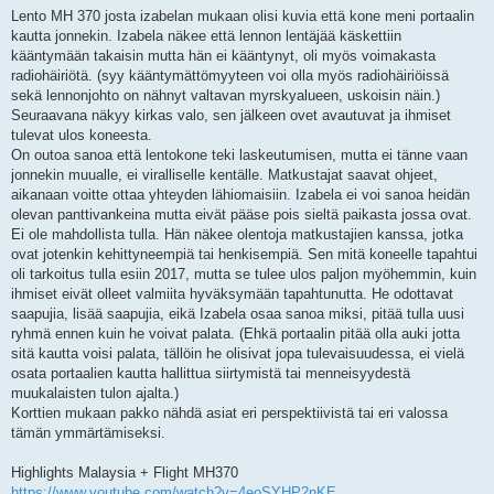
Lento MH 370 josta izabelan mukaan olisi kuvia että kone meni portaalin
kautta jonnekin. Izabela näkee että lennon lentäjää käskettiin
kääntymään takaisin mutta hän ei kääntynyt, oli myös voimakasta
radiohäiriötä. (syy kääntymättömyyteen voi olla myös radiohäiriöissä
sekä lennonjohto on nähnyt valtavan myrskyalueen, uskoisin näin.)
Seuraavana näkyy kirkas valo, sen jälkeen ovet avautuvat ja ihmiset
tulevat ulos koneesta.
On outoa sanoa että lentokone teki laskeutumisen, mutta ei tänne vaan
jonnekin muualle, ei viralliselle kentälle. Matkustajat saavat ohjeet,
aikanaan voitte ottaa yhteyden lähiomaisiin. Izabela ei voi sanoa heidän
olevan panttivankeina mutta eivät pääse pois sieltä paikasta jossa ovat.
Ei ole mahdollista tulla. Hän näkee olentoja matkustajien kanssa, jotka
ovat jotenkin kehittyneempiä tai henkisempiä. Sen mitä koneelle tapahtui
oli tarkoitus tulla esiin 2017, mutta se tulee ulos paljon myöhemmin, kuin
ihmiset eivät olleet valmiita hyväksymään tapahtunutta. He odottavat
saapujia, lisää saapujia, eikä Izabela osaa sanoa miksi, pitää tulla uusi
ryhmä ennen kuin he voivat palata. (Ehkä portaalin pitää olla auki jotta
sitä kautta voisi palata, tällöin he olisivat jopa tulevaisuudessa, ei vielä
osata portaalien kautta hallittua siirtymistä tai menneisyydestä
muukalaisten tulon ajalta.)
Korttien mukaan pakko nähdä asiat eri perspektiivistä tai eri valossa
tämän ymmärtämiseksi.
Highlights Malaysia + Flight MH370
https://www.youtube.com/watch?v=4eoSYHP2nKE