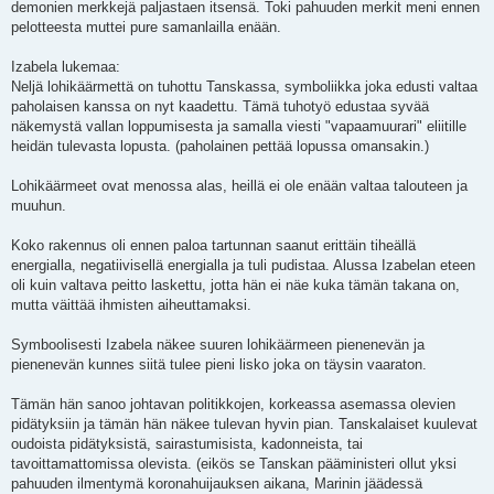
demonien merkkejä paljastaen itsensä. Toki pahuuden merkit meni ennen
pelotteesta muttei pure samanlailla enään.
Izabela lukemaa:
Neljä lohikäärmettä on tuhottu Tanskassa, symboliikka joka edusti valtaa
paholaisen kanssa on nyt kaadettu. Tämä tuhotyö edustaa syvää
näkemystä vallan loppumisesta ja samalla viesti "vapaamuurari" eliitille
heidän tulevasta lopusta. (paholainen pettää lopussa omansakin.)
Lohikäärmeet ovat menossa alas, heillä ei ole enään valtaa talouteen ja
muuhun.
Koko rakennus oli ennen paloa tartunnan saanut erittäin tiheällä
energialla, negatiivisellä energialla ja tuli pudistaa. Alussa Izabelan eteen
oli kuin valtava peitto laskettu, jotta hän ei näe kuka tämän takana on,
mutta väittää ihmisten aiheuttamaksi.
Symboolisesti Izabela näkee suuren lohikäärmeen pienenevän ja
pienenevän kunnes siitä tulee pieni lisko joka on täysin vaaraton.
Tämän hän sanoo johtavan politikkojen, korkeassa asemassa olevien
pidätyksiin ja tämän hän näkee tulevan hyvin pian. Tanskalaiset kuulevat
oudoista pidätyksistä, sairastumisista, kadonneista, tai
tavoittamattomissa olevista. (eikös se Tanskan pääministeri ollut yksi
pahuuden ilmentymä koronahuijauksen aikana, Marinin jäädessä