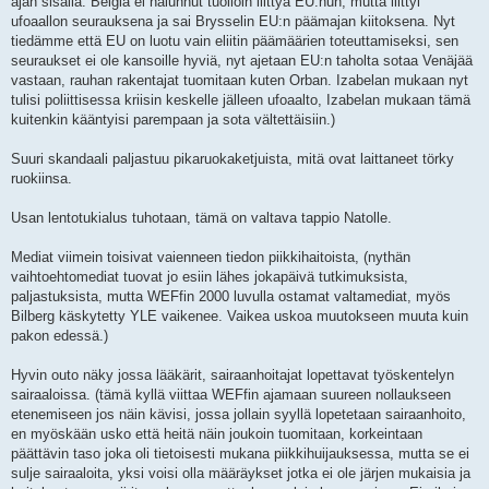
ajan sisällä. Belgia ei halunnut tuolloin liittyä EU:hun, mutta liittyi
ufoaallon seurauksena ja sai Brysselin EU:n päämajan kiitoksena. Nyt
tiedämme että EU on luotu vain eliitin päämäärien toteuttamiseksi, sen
seuraukset ei ole kansoille hyviä, nyt ajetaan EU:n taholta sotaa Venäjää
vastaan, rauhan rakentajat tuomitaan kuten Orban. Izabelan mukaan nyt
tulisi poliittisessa kriisin keskelle jälleen ufoaalto, Izabelan mukaan tämä
kuitenkin kääntyisi parempaan ja sota vältettäisiin.)
Suuri skandaali paljastuu pikaruokaketjuista, mitä ovat laittaneet törky
ruokiinsa.
Usan lentotukialus tuhotaan, tämä on valtava tappio Natolle.
Mediat viimein toisivat vaienneen tiedon piikkihaitoista, (nythän
vaihtoehtomediat tuovat jo esiin lähes jokapäivä tutkimuksista,
paljastuksista, mutta WEFfin 2000 luvulla ostamat valtamediat, myös
Bilberg käskytetty YLE vaikenee. Vaikea uskoa muutokseen muuta kuin
pakon edessä.)
Hyvin outo näky jossa lääkärit, sairaanhoitajat lopettavat työskentelyn
sairaaloissa. (tämä kyllä viittaa WEFfin ajamaan suureen nollaukseen
etenemiseen jos näin kävisi, jossa jollain syyllä lopetetaan sairaanhoito,
en myöskään usko että heitä näin joukoin tuomitaan, korkeintaan
päättävin taso joka oli tietoisesti mukana piikkihuijauksessa, mutta se ei
sulje sairaaloita, yksi voisi olla määräykset jotka ei ole järjen mukaisia ja