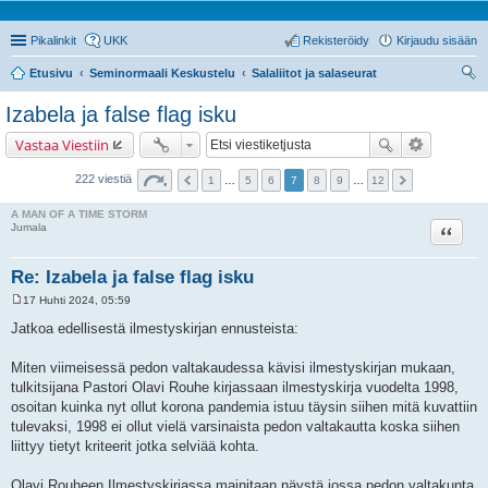
Pikalinkit
UKK
Rekisteröidy
Kirjaudu sisään
Etusivu
Seminormaali Keskustelu
Salaliitot ja salaseurat
tsi
Izabela ja false flag isku
Vastaa Viestiin
222 viestiä
1
…
5
6
7
8
9
…
12
A MAN OF A TIME STORM
Lainaa
Jumala
Re: Izabela ja false flag isku
17 Huhti 2024, 05:59
V
i
Jatkoa edellisestä ilmestyskirjan ennusteista:
e
s
t
Miten viimeisessä pedon valtakaudessa kävisi ilmestyskirjan mukaan,
i
tulkitsijana Pastori Olavi Rouhe kirjassaan ilmestyskirja vuodelta 1998,
osoitan kuinka nyt ollut korona pandemia istuu täysin siihen mitä kuvattiin
tulevaksi, 1998 ei ollut vielä varsinaista pedon valtakautta koska siihen
liittyy tietyt kriteerit jotka selviää kohta.
Olavi Rouheen Ilmestyskirjassa mainitaan näystä jossa pedon valtakunta