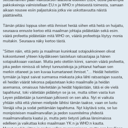
pakkokeinoja valmistellaan EU:n ja WHO:n yhteisestä toimesta, samaan
aikaan nousee esiin paljastuksia jotka vie uskottavuutta näistä
päättäneiltä.
Tämän pitäisi loppua siten että ihmiset herää siihen että heitä on huijattu,
seuraava ennuste kertoo että maailman johtajia pidätetään sekä esim.
väärä profeetta pidätetään mitä WHO on, vääriä profeettoja löytyy monia
muitakin. Seuraava näky kertoo tästä.
"Sitten näin, että peto ja maailman kuninkaat sotajoukkoineen olivat
kokoontuneet yhteen käydäkseen taisteluun ratsastajaa ja hänen
sotajoukkoaan vastaan. Mutta peto otettiin kiinni, samoin väärä profeetta,
joka pedon nimissä oli tehnyt tunnustekoja ja johtanut harhaan sen
merkin ottaneet ja sen kuvaa kumartaneet ihmiset."... Heidät heitettiin
tyrmään ja loput saivat surmansa miekasta joka lähti ratsastajan suusta,
eli heidän väärät tekonsa paljastetaan koko maailmalle ja heidän
asemansa, omaisuus hävitetään ja heidät häpäistään, tätä ei ole vielä
tapahtunut, toki väitetään pidätetyn se ja se, mutta sitten vasta kun
Leyen pidätetään ja tuomitaan julkisesti on sen aika. Nyt ei vaikuta
yhtään siltä että yleinen mielipide lähtisi tämän taakse, vaan on luotu
Venäjä viha ja sodat peittämään tapahtuma. Nyt käytävä sota, se luo
monipisteisen maailmanvallan ja pedon suunnitelma yhdestä
maailmanvallasta kaatui jo, mutta peto tietysti jatkaa länsimaissa
edelleen ja vaikuttaa koko maailmaan YK:n ja WHO:n kautta.