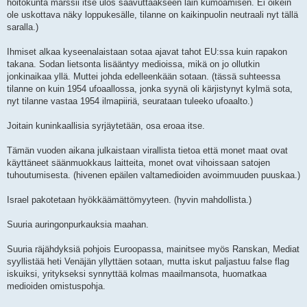
hoitokunta marssii itse ulos saavuttaakseen lain kumoamisen. Ei oikein
ole uskottava näky loppukesälle, tilanne on kaikinpuolin neutraali nyt tällä
saralla.)
Ihmiset alkaa kyseenalaistaan sotaa ajavat tahot EU:ssa kuin rapakon
takana. Sodan lietsonta lisääntyy medioissa, mikä on jo ollutkin
jonkinaikaa yllä. Muttei johda edelleenkään sotaan. (tässä suhteessa
tilanne on kuin 1954 ufoaallossa, jonka syynä oli kärjistynyt kylmä sota,
nyt tilanne vastaa 1954 ilmapiiriä, seurataan tuleeko ufoaalto.)
Joitain kuninkaallisia syrjäytetään, osa eroaa itse.
Tämän vuoden aikana julkaistaan virallista tietoa että monet maat ovat
käyttäneet säänmuokkaus laitteita, monet ovat vihoissaan satojen
tuhoutumisesta. (hivenen epäilen valtamedioiden avoimmuuden puuskaa.)
Israel pakotetaan hyökkäämättömyyteen. (hyvin mahdollista.)
Suuria auringonpurkauksia maahan.
Suuria räjähdyksiä pohjois Euroopassa, mainitsee myös Ranskan, Mediat
syyllistää heti Venäjän yllyttäen sotaan, mutta iskut paljastuu false flag
iskuiksi, yritykseksi synnyttää kolmas maailmansota, huomatkaa
medioiden omistuspohja.