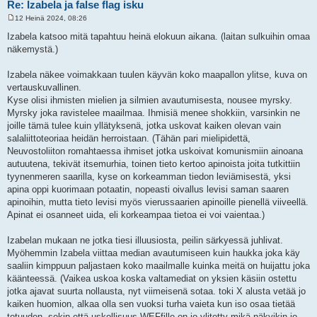
Re: Izabela ja false flag isku
12 Heinä 2024, 08:26
V
i
Izabela katsoo mitä tapahtuu heinä elokuun aikana. (laitan sulkuihin omaa
e
näkemystä.)
s
t
i
Izabela näkee voimakkaan tuulen käyvän koko maapallon ylitse, kuva on
vertauskuvallinen.
Kyse olisi ihmisten mielien ja silmien avautumisesta, nousee myrsky.
Myrsky joka ravistelee maailmaa. Ihmisiä menee shokkiin, varsinkin ne
joille tämä tulee kuin yllätyksenä, jotka uskovat kaiken olevan vain
salaliittoteoriaa heidän herroistaan. (Tähän pari mielipidettä,
Neuvostoliiton romahtaessa ihmiset jotka uskoivat komunismiin ainoana
autuutena, tekivät itsemurhia, toinen tieto kertoo apinoista joita tutkittiin
tyynenmeren saarilla, kyse on korkeamman tiedon leviämisestä, yksi
apina oppi kuorimaan potaatin, nopeasti oivallus levisi saman saaren
apinoihin, mutta tieto levisi myös vierussaarien apinoille pienellä viiveellä.
Apinat ei osanneet uida, eli korkeampaa tietoa ei voi vaientaa.)
Izabelan mukaan ne jotka tiesi illuusiosta, peilin särkyessä juhlivat.
Myöhemmin Izabela viittaa median avautumiseen kuin haukka joka käy
saaliin kimppuun paljastaen koko maailmalle kuinka meitä on huijattu joka
käänteessä. (Vaikea uskoa koska valtamediat on yksien käsiin ostettu
jotka ajavat suurta nollausta, nyt viimeisenä sotaa. toki X alusta vetää jo
kaiken huomion, alkaa olla sen vuoksi turha vaieta kun iso osaa tietää
totuuden, sekin että uskollisuus WEFfille on jo ylitetty mikä näkyikin jo