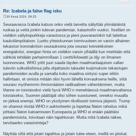
Re: Izabela ja false flag isku
30 Kesä 2024, 09:25
V
i
Seuraavassa Izabela katsoo onko vielä tarvetta säilyttää ylimääräistä
e
ruokaa ja vettä jonkin tulevan pandemian, katastrofin vuoksi. Itselläni on
s
t
vieläkin säilykepurkkeja varastossa ja pieni puuvarastokin tuli laitettua
i
kaukolämpötaloon. Luotto yhteiskunnan toimivuuteen on varsin alhainen
tekaistun koronakriisin seurauksena jota seurasi keinotekoinen
energiakriisi, energian hinta on vieläkin varsin ylhäällä kun mietitään että
sähköä tehdään parhaimmillaan 1 centti/kilowatti ja öljy on ilmainen
luonnonvara. WHO yritti juuri saada täyden maailmanlaajuisen vallan
tuleviin sulkutiloihinsa jolla ohjattaisiin taloudet kurjimuksiin tekaistujen
pandemioiden avulla ja samalla koko maailma siirtyisi super eliitin
hallintaan, et omista mitään olisi hyvin lähellä korvauksena heille, siitä
seuraisi myöhemmin ihmismäärien radikaalinen vähentäminen, mutta
tilanne on toistaiseksi vielä hyvä WHO:n menettäessä maailmanvaltansa
toistaiseksi, Suomen päättäjät olisi siihen suostuneet, onneksi muualla
on järkeä enempi, WHO on yksityinen rikollisesti toimiva järjestö. Trump
on uhannut riistää WHO:n auktoriteetin ja lopettaa Naton rahoitus mikä
johtaisi Naton katoamiseen Euroopasta ja WHO ei enään päättäisi
pandemioista, toivotaan näin tapahtuvan. Mutta mitä Izabela näkee,
tarvitaanko varastointeja?
Näyttää siltä että jotain tapahtuu ja jotain tulee eteen, meillä on piiskat.