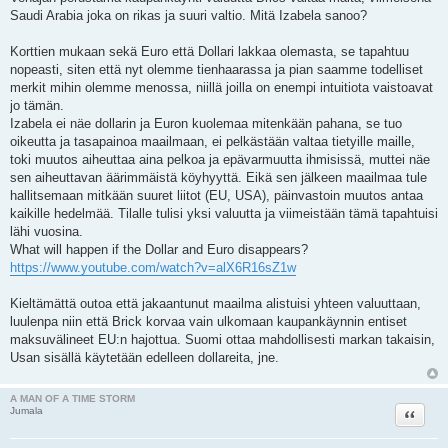
Saudi Arabia joka on rikas ja suuri valtio. Mitä Izabela sanoo?
Korttien mukaan sekä Euro että Dollari lakkaa olemasta, se tapahtuu
nopeasti, siten että nyt olemme tienhaarassa ja pian saamme todelliset
merkit mihin olemme menossa, niillä joilla on enempi intuitiota vaistoavat
jo tämän.
Izabela ei näe dollarin ja Euron kuolemaa mitenkään pahana, se tuo
oikeutta ja tasapainoa maailmaan, ei pelkästään valtaa tietyille maille,
toki muutos aiheuttaa aina pelkoa ja epävarmuutta ihmisissä, muttei näe
sen aiheuttavan äärimmäistä köyhyyttä. Eikä sen jälkeen maailmaa tule
hallitsemaan mitkään suuret liitot (EU, USA), päinvastoin muutos antaa
kaikille hedelmää. Tilalle tulisi yksi valuutta ja viimeistään tämä tapahtuisi
lähi vuosina.
What will happen if the Dollar and Euro disappears?
https://www.youtube.com/watch?v=alX6R16sZ1w
Kieltämättä outoa että jakaantunut maailma alistuisi yhteen valuuttaan,
luulenpa niin että Brick korvaa vain ulkomaan kaupankäynnin entiset
maksuvälineet EU:n hajottua. Suomi ottaa mahdollisesti markan takaisin,
Usan sisällä käytetään edelleen dollareita, jne.
A MAN OF A TIME STORM
Lainaa
Jumala