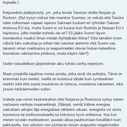
hopealle.)
Ketjureaktio pidätyksistä, ym. jotka leviää Tanskan ohella Norjaan ja
Ruotsiin. (Nyt kysyn miksei hän mainitse Suomea, on selvää että Tanska
tulee sulkemaan vapaan rajansa Saksaan kuuluen eri ryhmään Saksan
erotessa EU:sta, mutta Suomi ei voi kuulua kuin Ruotsiin ja Norjaan EU:n
hajotessa, jollei meidän kohtalo ole eri? Eli jääkö Suomi täysin
itsenäiseksi maaksi ilman mitään löyhääkään liittoa? Siltä tämäkin rivien
välistä luku vaikuttaa ja onhan hän sanonut aiemmin että Suomi saa
takaisin oman markkansa ja naapurimaiden olevan hiukan kateellisia
itsenäisen valintamme johdosta, mutta käykö näin?)
Uuden taloudellisen järjestelmän alku tuhota vanha imperiumi.
Maan ympärillä tapahtuu monia asioita, jotka eivät ole puhtaita. Tämä on
enemmän kuin merkki, meillä on korteissa tähdet kuin symboolinen
merkki siitä että suuria muutoksia on tulossa, muutoksia vakauteen, eikä
yksien lohikäärmeiden suihin.
Izabela saa vision keskenkaiken että Norjassa ja Ruotsissa syttyy tuleen
vastaavia vanhoja maamerkkejä. (Näinpä, seinät kätkee energiaa
vaikuttaen aikojen läpi energiallaan tähänkin aikaan. energioita voi aistia
luonnossa tai teollisuusalueella tai kirkoissa hyvin erillaisina. Itse kun
menen syvään meditaatioon, puutalo alkaa paukkumaan kesälläkin kuin
pakkasella, itse uskoisin sen juontavan toisen osapuolen negativioiden