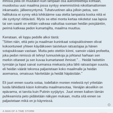
ihmisiä joilla on muutakin kuin lampaan osa auktoriteettejä kohtaan,
muodostuu uusi maailma jossa syntyy enemmistönä rokottamattomien
inkarnaatio, jälleensyntymä. Tuhatvuotinen aika jolloin petoa, sen
hallituksia ei synny eikä lohikäärme saa otetta lampaista koska niitä ei
ole syntynyt riittävästi. Myös se ettei monta kertaa rokotetut saa lapsia
tai sen saanti on erittäin vaikeaa vaikuttaa suoraan heidän poisjääntiin,
perimä katkeaa pedon kumartajilta, maailma muuttuu.
Kerrataan, eli loppu pedolle alkoi tästä:
"Sitten näin, että peto ja maailman kuninkaat sotajoukkoineen olivat
kokoontuneet yhteen käydäkseen taisteluun ratsastajaa ja hänen
sotajoukkoaan vastaan. Mutta peto otettiin kiinni, samoin väärä profeetta,
joka pedon nimissä oli tehnyt tunnustekoja ja johtanut harhaan sen
merkin ottaneet ja sen kuvaa kumartaneet ihmiset."... Heidät heitettiin
tyrmään ja loput saivat surmansa miekasta joka lähti ratsastajan suusta,
eli heidän väärät tekonsa paljastetaan koko maailmalle ja heidän
asemansa, omaisuus hävitetään ja heidät häpäistään."
Eli juuri ennen suurta sotaa, todellakin monien mielestä nyt yritetään
luoda lähiidästä käsin kolmatta maailmansotaa, Venäjän akselikin on
epävarma, ei tarvita kuin Putinin syrjäytys. Juuri ennen kaiken tämän
puhkeamista peto pidätetään näkyjen mukaan, mutta sitä ennen se
paljastetaan mikä on jo käynnissä.
A MAN OF A TIME STORM