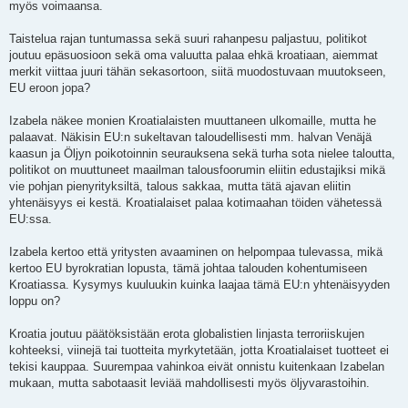
myös voimaansa.
Taistelua rajan tuntumassa sekä suuri rahanpesu paljastuu, politikot
joutuu epäsuosioon sekä oma valuutta palaa ehkä kroatiaan, aiemmat
merkit viittaa juuri tähän sekasortoon, siitä muodostuvaan muutokseen,
EU eroon jopa?
Izabela näkee monien Kroatialaisten muuttaneen ulkomaille, mutta he
palaavat. Näkisin EU:n sukeltavan taloudellisesti mm. halvan Venäjä
kaasun ja Öljyn poikotoinnin seurauksena sekä turha sota nielee taloutta,
politikot on muuttuneet maailman talousfoorumin eliitin edustajiksi mikä
vie pohjan pienyrityksiltä, talous sakkaa, mutta tätä ajavan eliitin
yhtenäisyys ei kestä. Kroatialaiset palaa kotimaahan töiden vähetessä
EU:ssa.
Izabela kertoo että yritysten avaaminen on helpompaa tulevassa, mikä
kertoo EU byrokratian lopusta, tämä johtaa talouden kohentumiseen
Kroatiassa. Kysymys kuuluukin kuinka laajaa tämä EU:n yhtenäisyyden
loppu on?
Kroatia joutuu päätöksistään erota globalistien linjasta terroriiskujen
kohteeksi, viinejä tai tuotteita myrkytetään, jotta Kroatialaiset tuotteet ei
tekisi kauppaa. Suurempaa vahinkoa eivät onnistu kuitenkaan Izabelan
mukaan, mutta sabotaasit leviää mahdollisesti myös öljyvarastoihin.