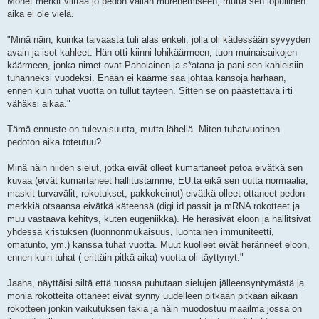
Monet merkit viittaa jo pedon vallan murenemiseen, mutta sen lopullinen
aika ei ole vielä.
"Minä näin, kuinka taivaasta tuli alas enkeli, jolla oli kädessään syvyyden
avain ja isot kahleet. Hän otti kiinni lohikäärmeen, tuon muinaisaikojen
käärmeen, jonka nimet ovat Paholainen ja s*atana ja pani sen kahleisiin
tuhanneksi vuodeksi. Enään ei käärme saa johtaa kansoja harhaan,
ennen kuin tuhat vuotta on tullut täyteen. Sitten se on päästettävä irti
vähäksi aikaa."
Tämä ennuste on tulevaisuutta, mutta lähellä. Miten tuhatvuotinen
pedoton aika toteutuu?
Minä näin niiden sielut, jotka eivät olleet kumartaneet petoa eivätkä sen
kuvaa (eivät kumartaneet hallitustamme, EU:ta eikä sen uutta normaalia,
maskit turvavälit, rokotukset, pakkokeinot) eivätkä olleet ottaneet pedon
merkkiä otsaansa eivätkä käteensä (digi id passit ja mRNA rokotteet ja
muu vastaava kehitys, kuten eugeniikka). He heräsivät eloon ja hallitsivat
yhdessä kristuksen (luonnonmukaisuus, luontainen immuniteetti,
omatunto, ym.) kanssa tuhat vuotta. Muut kuolleet eivät heränneet eloon,
ennen kuin tuhat ( erittäin pitkä aika) vuotta oli täyttynyt."
Jaaha, näyttäisi siltä että tuossa puhutaan sielujen jälleensyntymästä ja
monia rokotteita ottaneet eivät synny uudelleen pitkään pitkään aikaan
rokotteen jonkin vaikutuksen takia ja näin muodostuu maailma jossa on