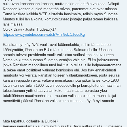
nukkuvan kansanosan kanssa, mutta sekin on erittäin vaikeaa. Näinpä
Kanadan kansan ei pidä menettää toivoa, paremmat ajat ovat tulossa.
Tämä koskee kaikkia WEF alisteisia länsimaita, tällöin myös Suomea.
Muutos tulisi lähiaikoina, korruptoituneet johtajat paljastetaan kaikissa
länsimaissa.
Quick Draw - Justin Trudeau(x)?
https://www.youtube.com/watch?v=n9eECJeouKg
Ranskan nyt käytävät vaalit ovat käännekohta, mihin tämä lähtee
kääntymään, Ranska on EU:n tärkein maa Saksan ohella. Usassa
samoin tulevat presidentin vaalit vaikuttaa sotilasliiton jatkuvuuteen.
Nämä vaikuttaa suoraan Suomen Venäjän väleihin, EU:n jatkuvuuteen
jonka Ranskan mahdollinen uusi hallitus jo teilasi sille kelpaamattomana
ja tekee omat poliittiset valinnat komission ohi. Jos käy ennakoidusti
muutosta voi verrata Ranskan toiseen vallankumoukseen, josta seurasi
kansan vapauden aika, valtava nousukausi jota jatkui lähes koko 1900
luvun kunnes tultiin 1900 luvun loppupuolelle ja korruptoitunut maailman
talousfoorumi yritti ottaa vallan koko maailmasta, perustaa yksi
totalitäärinen maailmanhallitus, muuten vallassa olleet hirmuhallitsijat
menettivät päänsä Ranskan vallankumouksessa, käykö nyt samoin.
Mitä tapahtuu dollarille ja Eurolle?
Venäjän perustama kaupankäynti valuutta Brics valtaa maita, viimeisenä