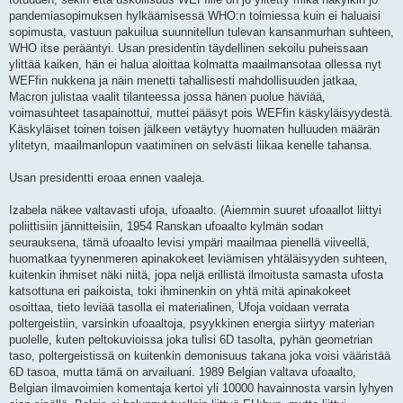
pandemiasopimuksen hylkäämisessä WHO:n toimiessa kuin ei haluaisi
sopimusta, vastuun pakuilua suunnitellun tulevan kansanmurhan suhteen,
WHO itse perääntyi. Usan presidentin täydellinen sekoilu puheissaan
ylittää kaiken, hän ei halua aloittaa kolmatta maailmansotaa ollessa nyt
WEFfin nukkena ja näin menetti tahallisesti mahdollisuuden jatkaa,
Macron julistaa vaalit tilanteessa jossa hänen puolue häviää,
voimasuhteet tasapainottui, muttei pääsyt pois WEFfin käskyläisyydestä.
Käskyläiset toinen toisen jälkeen vetäytyy huomaten hulluuden määrän
ylitetyn, maailmanlopun vaatiminen on selvästi liikaa kenelle tahansa.
Usan presidentti eroaa ennen vaaleja.
Izabela näkee valtavasti ufoja, ufoaalto. (Aiemmin suuret ufoaallot liittyi
poliittisiin jännitteisiin, 1954 Ranskan ufoaalto kylmän sodan
seurauksena, tämä ufoaalto levisi ympäri maailmaa pienellä viiveellä,
huomatkaa tyynenmeren apinakokeet leviämisen yhtäläisyyden suhteen,
kuitenkin ihmiset näki niitä, jopa neljä erillistä ilmoitusta samasta ufosta
katsottuna eri paikoista, toki ihminenkin on yhtä mitä apinakokeet
osoittaa, tieto leviää tasolla ei materialinen, Ufoja voidaan verrata
poltergeistiin, varsinkin ufoaaltoja, psyykkinen energia siirtyy materian
puolelle, kuten peltokuvioissa joka tulisi 6D tasolta, pyhän geometrian
taso, poltergeistissä on kuitenkin demonisuus takana joka voisi vääristää
6D tasoa, mutta tämä on arvailuani. 1989 Belgian valtava ufoaalto,
Belgian ilmavoimien komentaja kertoi yli 10000 havainnosta varsin lyhyen