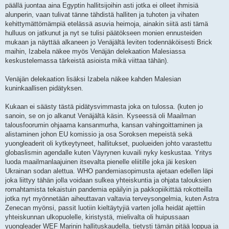
päällä juontaa aina Egyptin hallitsijoihin asti jotka ei olleet ihmisiä
alunperin, vaan tulivat tänne tähdistä halliten ja tuhoten ja vihaten
kehittymättömämpiä etelässä asuvia heimoja, ainakin siitä asti tämä
hulluus on jatkunut ja nyt se tulisi päätökseen monien ennusteiden
mukaan ja näyttää alkaneen jo Venäjältä leviten todennäköisesti Brick
maihin, Izabela näkee myös Venäjän delekaation Malesiassa
keskustelemassa tärkeistä asioista mikä viittaa tähän).
Venäjän delekaation lisäksi Izabela näkee kahden Malesian
kuninkaallisen pidätyksen.
Kukaan ei säästy tästä pidätysvimmasta joka on tulossa. (kuten jo
sanoin, se on jo alkanut Venäjältä käsin. Kyseessä oli Maailman
talousfoorumin ohjaama kansanmurha, kansan vahingoittaminen ja
alistaminen johon EU komissio ja osa Soroksen mepeistä sekä
yuongleaderit oli kytkeytyneet, hallitukset, puolueiden johto varastettu
globaslismin agendalle kuten Väyrynen kuvaili nyky keskustaa. Yritys
luoda maailmanlaajuinen itsevalta pienelle eliitille joka jäi kesken
Ukrainan sodan alettua. WHO pandemiasopimusta ajetaan edellen läpi
joka liittyy tähän jolla voidaan sulkea yhteiskuntia ja ohjata talouksien
romahtamista tekaistuin pandemia epäilyin ja pakkopiikittää rokotteilla
jotka nyt myönnetään aiheuttavan valtavia terveysongelmia, kuten Astra
Zenecan myönsi, passit luotiin kieltäytyjiä varten jolla heidät ajettiin
yhteiskunnan ulkopuolelle, kiristystä, mielivalta oli huipussaan
yuongleader WEF Marinin hallituskaudella, tietysti tämän pitää loppua ja