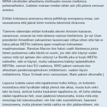
MRNA rokotteiden aiheuttama sterilisaatio nousee medioissa
puheenaiheeksi, Izabelan mukaan median tähän asti yllä pitämä sensuuri
avautuu.
Erittäin korkeassa asemassa olevia politikkoja euroopassa eroaa, sen
seurauksena että jäävät kiinni monista tekemistä rikoksista.
Tulemme näkemään erittäin korkealla olevien ihmisten katoavan,
sairastuvan, eroavan tai mitä tahansa vastuun kiertämistä. (jo nyt Usan
presidentin ihmeellinen sekoaminen lauseissaan viittaa siihen että hän ei
halua jatkaa WEFfin nukkena ajaen maailman kolmanteen
maailmansotaan. Ranskan Macron itse halusi vaalit tilanteessa jossa
hänen puolueensa valta hävitä on suurin, jos näin olisi käynyt sodan
vastuu mitä nyt ajetaan olisi siirtynyt Le Benille joka ei kuulu WEFfin
nukkeihin, näin ei käynyt, mutta valtaasema kääntyi epäedulliseksi
WEFfille, samoin kävi EU vaaleissa, WHO pakeni vastuuta itse
aiheuttaen pandemiasopimuksen mitätöimisen, vaatien täysin
mahdottomia. Klaus Schwab erosi vastuustaan, Marin pakeni ulkomaille.)
Lopussa Izabela sanoo että tapahtumien kulku kiihtyy, on kuitenkin
muistettava ettei hyväkään näkijä ylensä näe aikaa, muuta kuin onko
talvi tai kesä, aistivat kuinka kaukainen tapahtuma on, eli turha odottaa
näiden tapahtuvan heti, osan jäädessä toteutumatta, koska mitä eräs
ennustaja luki tulevaisuuttani, niin hän näki suunnitelmani, haaveeni
toteutuneena, mutta jokainen tietää vaikka ne olisi päätavoitteeni, niin