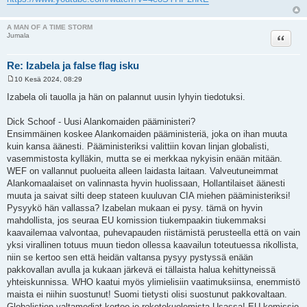
A MAN OF A TIME STORM
Lainaa
Jumala
Re: Izabela ja false flag isku
10 Kesä 2024, 08:29
V
i
Izabela oli tauolla ja hän on palannut uusin lyhyin tiedotuksi.
e
s
t
Dick Schoof - Uusi Alankomaiden pääministeri?
i
Ensimmäinen koskee Alankomaiden pääministeriä, joka on ihan muuta
kuin kansa äänesti. Pääministeriksi valittiin kovan linjan globalisti,
vasemmistosta kylläkin, mutta se ei merkkaa nykyisin enään mitään.
WEF on vallannut puolueita alleen laidasta laitaan. Valveutuneimmat
Alankomaalaiset on valinnasta hyvin huolissaan, Hollantilaiset äänesti
muuta ja saivat silti deep stateen kuuluvan CIA miehen pääministeriksi!
Pysyykö hän vallassa? Izabelan mukaan ei pysy. tämä on hyvin
mahdollista, jos seuraa EU komission tiukempaakin tiukemmaksi
kaavailemaa valvontaa, puhevapauden riistämistä perusteella että on vain
yksi virallinen totuus muun tiedon ollessa kaavailun toteutuessa rikollista,
niin se kertoo sen että heidän valtansa pysyy pystyssä enään
pakkovallan avulla ja kukaan järkevä ei tällaista halua kehittyneissä
yhteiskunnissa. WHO kaatui myös ylimielisiin vaatimuksiinsa, enemmistö
maista ei niihin suostunut! Suomi tietysti olisi suostunut pakkovaltaan.
Globalistien valtamediat kertoo jo rokotekuolemista Usassa! EU komissio