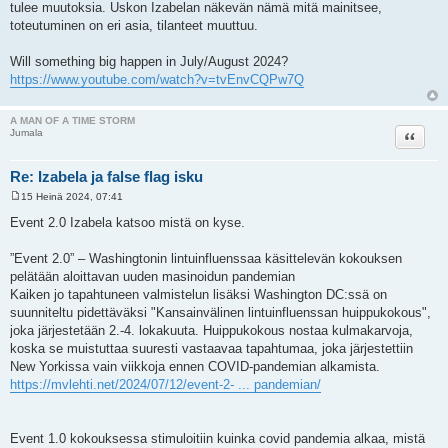
tulee muutoksia. Uskon Izabelan näkevän nämä mitä mainitsee,
toteutuminen on eri asia, tilanteet muuttuu.
Will something big happen in July/August 2024?
https://www.youtube.com/watch?v=tvEnvCQPw7Q
A MAN OF A TIME STORM
Lainaa
Jumala
Re: Izabela ja false flag isku
15 Heinä 2024, 07:41
V
i
Event 2.0 Izabela katsoo mistä on kyse.
e
s
t
”Event 2.0” – Washingtonin lintuinfluenssaa käsittelevän kokouksen
i
pelätään aloittavan uuden masinoidun pandemian
Kaiken jo tapahtuneen valmistelun lisäksi Washington DC:ssä on
suunniteltu pidettäväksi "Kansainvälinen lintuinfluenssan huippukokous",
joka järjestetään 2.-4. lokakuuta. Huippukokous nostaa kulmakarvoja,
koska se muistuttaa suuresti vastaavaa tapahtumaa, joka järjestettiin
New Yorkissa vain viikkoja ennen COVID-pandemian alkamista.
https://mvlehti.net/2024/07/12/event-2- ... pandemian/
Event 1.0 kokouksessa stimuloitiin kuinka covid pandemia alkaa, mistä