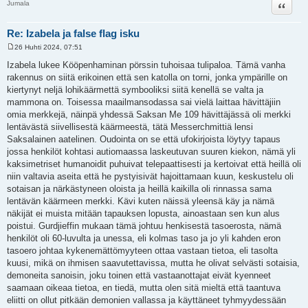
Lainaa
Jumala
Re: Izabela ja false flag isku
26 Huhti 2024, 07:51
V
i
Izabela lukee Kööpenhaminan pörssin tuhoisaa tulipaloa. Tämä vanha
e
rakennus on siitä erikoinen että sen katolla on torni, jonka ympärille on
s
t
kiertynyt neljä lohikäärmettä symbooliksi siitä kenellä se valta ja
i
mammona on. Toisessa maailmansodassa sai vielä laittaa hävittäjiin
omia merkkejä, näinpä yhdessä Saksan Me 109 hävittäjässä oli merkki
lentävästä siivellisestä käärmeestä, tätä Messerchmittiä lensi
Saksalainen aatelinen. Oudointa on se että ufokirjoista löytyy tapaus
jossa henkilöt kohtasi autiomaassa laskeutuvan suuren kiekon, nämä yli
kaksimetriset humanoidit puhuivat telepaattisesti ja kertoivat että heillä oli
niin valtavia aseita että he pystyisivät hajoittamaan kuun, keskustelu oli
sotaisan ja närkästyneen oloista ja heillä kaikilla oli rinnassa sama
lentävän käärmeen merkki. Kävi kuten näissä yleensä käy ja nämä
näkijät ei muista mitään tapauksen lopusta, ainoastaan sen kun alus
poistui. Gurdjieffin mukaan tämä johtuu henkisestä tasoerosta, nämä
henkilöt oli 60-luvulta ja unessa, eli kolmas taso ja jo yli kahden eron
tasoero johtaa kykenemättömyyteen ottaa vastaan tietoa, eli tasolta
kuusi, mikä on ihmisen saavutettavissa, mutta he olivat selvästi sotaisia,
demoneita sanoisin, joku toinen että vastaanottajat eivät kyenneet
saamaan oikeaa tietoa, en tiedä, mutta olen sitä mieltä että taantuva
eliitti on ollut pitkään demonien vallassa ja käyttäneet tyhmyydessään