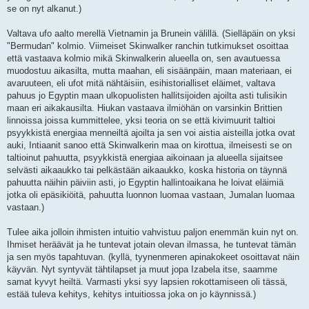
se on nyt alkanut.)
Valtava ufo aalto merellä Vietnamin ja Brunein välillä. (Sielläpäin on yksi
"Bermudan" kolmio. Viimeiset Skinwalker ranchin tutkimukset osoittaa
että vastaava kolmio mikä Skinwalkerin alueella on, sen avautuessa
muodostuu aikasilta, mutta maahan, eli sisäänpäin, maan materiaan, ei
avaruuteen, eli ufot mitä nähtäisiin, esihistorialliset eläimet, valtava
pahuus jo Egyptin maan ulkopuolisten hallitsijoiden ajoilta asti tulisikin
maan eri aikakausilta. Hiukan vastaava ilmiöhän on varsinkin Brittien
linnoissa joissa kummittelee, yksi teoria on se että kivimuurit taltioi
psyykkistä energiaa menneiltä ajoilta ja sen voi aistia aisteilla jotka ovat
auki, Intiaanit sanoo että Skinwalkerin maa on kirottua, ilmeisesti se on
taltioinut pahuutta, psyykkistä energiaa aikoinaan ja alueella sijaitsee
selvästi aikaaukko tai pelkästään aikaaukko, koska historia on täynnä
pahuutta näihin päiviin asti, jo Egyptin hallintoaikana he loivat eläimiä
jotka oli epäsikiöitä, pahuutta luonnon luomaa vastaan, Jumalan luomaa
vastaan.)
Tulee aika jolloin ihmisten intuitio vahvistuu paljon enemmän kuin nyt on.
Ihmiset heräävät ja he tuntevat jotain olevan ilmassa, he tuntevat tämän
ja sen myös tapahtuvan. (kyllä, tyynenmeren apinakokeet osoittavat näin
käyvän. Nyt syntyvät tähtilapset ja muut jopa Izabela itse, saamme
samat kyvyt heiltä. Varmasti yksi syy lapsien rokottamiseen oli tässä,
estää tuleva kehitys, kehitys intuitiossa joka on jo käynnissä.)