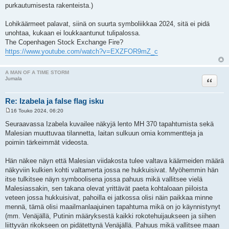
purkautumisesta rakenteista.)
Lohikäärmeet palavat, siinä on suurta symboliikkaa 2024, sitä ei pidä
unohtaa, kukaan ei loukkaantunut tulipalossa.
The Copenhagen Stock Exchange Fire?
https://www.youtube.com/watch?v=EXZFOR9mZ_c
A MAN OF A TIME STORM
Lainaa
Jumala
Re: Izabela ja false flag isku
16 Touko 2024, 06:20
V
i
Seuraavassa Izabela kuvailee näkyjä lento MH 370 tapahtumista sekä
e
Malesian muuttuvaa tilannetta, laitan sulkuun omia kommentteja ja
s
t
poimin tärkeimmät videosta.
i
Hän näkee näyn että Malesian viidakosta tulee valtava käärmeiden määrä
näkyviin kulkien kohti valtamerta jossa ne hukkuisivat. Myöhemmin hän
itse tulkitsee näyn symboolisena jossa pahuus mikä vallitsee vielä
Malesiassakin, sen takana olevat yrittävät paeta kohtaloaan piiloista
veteen jossa hukkuisivat, pahoilla ei jatkossa olisi näin paikkaa minne
mennä, tämä olisi maailmanlaajuinen tapahtuma mikä on jo käynnistynyt
(mm. Venäjällä, Putinin määryksestä kaikki rokotehuijaukseen ja siihen
liittyvän rikokseen on pidätettynä Venäjällä. Pahuus mikä vallitsee maan