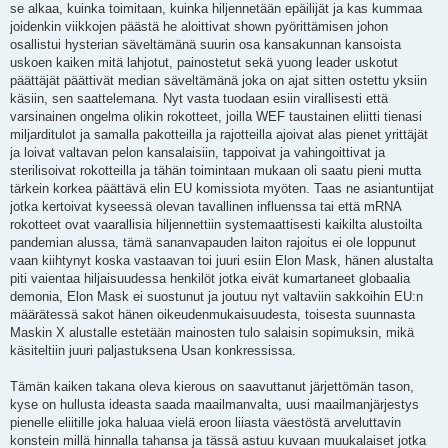
se alkaa, kuinka toimitaan, kuinka hiljennetään epäilijät ja kas kummaa
joidenkin viikkojen päästä he aloittivat shown pyörittämisen johon
osallistui hysterian säveltämänä suurin osa kansakunnan kansoista
uskoen kaiken mitä lahjotut, painostetut sekä yuong leader uskotut
päättäjät päättivät median säveltämänä joka on ajat sitten ostettu yksiin
käsiin, sen saattelemana. Nyt vasta tuodaan esiin virallisesti että
varsinainen ongelma olikin rokotteet, joilla WEF taustainen eliitti tienasi
miljarditulot ja samalla pakotteilla ja rajotteilla ajoivat alas pienet yrittäjät
ja loivat valtavan pelon kansalaisiin, tappoivat ja vahingoittivat ja
sterilisoivat rokotteilla ja tähän toimintaan mukaan oli saatu pieni mutta
tärkein korkea päättävä elin EU komissiota myöten. Taas ne asiantuntijat
jotka kertoivat kyseessä olevan tavallinen influenssa tai että mRNA
rokotteet ovat vaarallisia hiljennettiin systemaattisesti kaikilta alustoilta
pandemian alussa, tämä sananvapauden laiton rajoitus ei ole loppunut
vaan kiihtynyt koska vastaavan toi juuri esiin Elon Mask, hänen alustalta
piti vaientaa hiljaisuudessa henkilöt jotka eivät kumartaneet globaalia
demonia, Elon Mask ei suostunut ja joutuu nyt valtaviin sakkoihin EU:n
määrätessä sakot hänen oikeudenmukaisuudesta, toisesta suunnasta
Maskin X alustalle estetään mainosten tulo salaisin sopimuksin, mikä
käsiteltiin juuri paljastuksena Usan konkressissa.
Tämän kaiken takana oleva kierous on saavuttanut järjettömän tason,
kyse on hullusta ideasta saada maailmanvalta, uusi maailmanjärjestys
pienelle eliitille joka haluaa vielä eroon liiasta väestöstä arveluttavin
konstein millä hinnalla tahansa ja tässä astuu kuvaan muukalaiset jotka