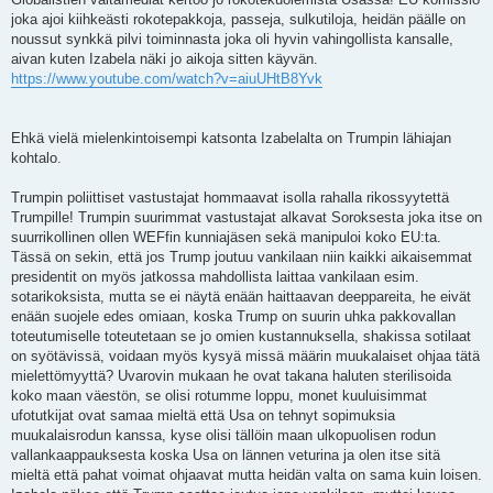
joka ajoi kiihkeästi rokotepakkoja, passeja, sulkutiloja, heidän päälle on
noussut synkkä pilvi toiminnasta joka oli hyvin vahingollista kansalle,
aivan kuten Izabela näki jo aikoja sitten käyvän.
https://www.youtube.com/watch?v=aiuUHtB8Yvk
Ehkä vielä mielenkintoisempi katsonta Izabelalta on Trumpin lähiajan
kohtalo.
Trumpin poliittiset vastustajat hommaavat isolla rahalla rikossyytettä
Trumpille! Trumpin suurimmat vastustajat alkavat Soroksesta joka itse on
suurrikollinen ollen WEFfin kunniajäsen sekä manipuloi koko EU:ta.
Tässä on sekin, että jos Trump joutuu vankilaan niin kaikki aikaisemmat
presidentit on myös jatkossa mahdollista laittaa vankilaan esim.
sotarikoksista, mutta se ei näytä enään haittaavan deeppareita, he eivät
enään suojele edes omiaan, koska Trump on suurin uhka pakkovallan
toteutumiselle toteutetaan se jo omien kustannuksella, shakissa sotilaat
on syötävissä, voidaan myös kysyä missä määrin muukalaiset ohjaa tätä
mielettömyyttä? Uvarovin mukaan he ovat takana haluten sterilisoida
koko maan väestön, se olisi rotumme loppu, monet kuuluisimmat
ufotutkijat ovat samaa mieltä että Usa on tehnyt sopimuksia
muukalaisrodun kanssa, kyse olisi tällöin maan ulkopuolisen rodun
vallankaappauksesta koska Usa on lännen veturina ja olen itse sitä
mieltä että pahat voimat ohjaavat mutta heidän valta on sama kuin loisen.