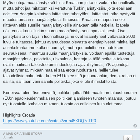
Myös outoja maanjäristyksiä tulisi Kroatiaan jotka ei vaikuta luonnollisilta,
mutta tuhot jää mitättömiksi verattuna Turkin järistyksiin, joita epäillään
edelleen Haarpin kaltaisen laitteiston tuhotyöksi, laitteistot jotka pystyvät
muodostamaan maanjäristyksiä. Ilmeisesti Kroatian maaperä ei ole
riittävän altis suurille maanjäristyksille ainakaan tällä hetkellä. Izabela
näki ennakkoon Turkin suuren maanjäristyksen jopa ajallisesti. Osa
järistyksistä on täysin luonnollisia ja ne ovat lisääntyneet valtavasti 2000
luvulle tultaessa, johtuu avaruudessa olevasta energiapilvestä minkä läpi
aurinkokuntamme kulkee juuri nyt, mutta jos poliittisen muutoksen
seurauksena ilmaantuu suuria maanjäristyksiä, voidaan epäillä tuotettuja
maanjäristyksiä, pelotteita, uhkauksia, kostoja ja tällä hetkellä takana
ovat maailman talousfoorumin ideologiaa ajavat ryhmät, YK agendoja
ajavat ryhmät, mikään maa ei saa erota ruodusta tai heille tulee
taloudellisia pakotteita, kuten EU tekee sitä jo suoraankin, demokratiaa ei
sallita, sallitaan vain sanelu politiikka joka ei ole ihmislähtöistä.
Korteissa tulee täsmennystä, politikot jotka lähti maailman talousfoorumin
/EU:n epäoikeudenmukaisen politiikan ajamiseen tuhoten maansa, joutuu
nyt tuomiolle Izabelan mukaan, tuomio on erillainen kuin oletimme.
Highlights Croatia
https://www.youtube.com/watch?v=m45XDQ7aTP0
A MAN OF A TIME STORM
Lainaa
Jumala