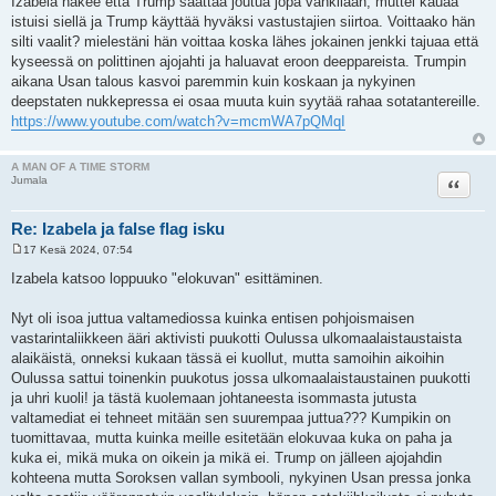
Izabela näkee että Trump saattaa joutua jopa vankilaan, muttei kauaa
istuisi siellä ja Trump käyttää hyväksi vastustajien siirtoa. Voittaako hän
silti vaalit? mielestäni hän voittaa koska lähes jokainen jenkki tajuaa että
kyseessä on polittinen ajojahti ja haluavat eroon deeppareista. Trumpin
aikana Usan talous kasvoi paremmin kuin koskaan ja nykyinen
deepstaten nukkepressa ei osaa muuta kuin syytää rahaa sotatantereille.
https://www.youtube.com/watch?v=mcmWA7pQMqI
A MAN OF A TIME STORM
Lainaa
Jumala
Re: Izabela ja false flag isku
17 Kesä 2024, 07:54
V
i
Izabela katsoo loppuuko "elokuvan" esittäminen.
e
s
t
Nyt oli isoa juttua valtamediossa kuinka entisen pohjoismaisen
i
vastarintaliikkeen ääri aktivisti puukotti Oulussa ulkomaalaistaustaista
alaikäistä, onneksi kukaan tässä ei kuollut, mutta samoihin aikoihin
Oulussa sattui toinenkin puukotus jossa ulkomaalaistaustainen puukotti
ja uhri kuoli! ja tästä kuolemaan johtaneesta isommasta jutusta
valtamediat ei tehneet mitään sen suurempaa juttua??? Kumpikin on
tuomittavaa, mutta kuinka meille esitetään elokuvaa kuka on paha ja
kuka ei, mikä muka on oikein ja mikä ei. Trump on jälleen ajojahdin
kohteena mutta Soroksen vallan symbooli, nykyinen Usan pressa jonka