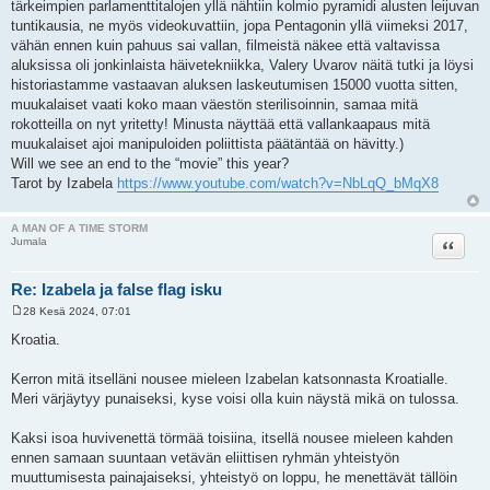
tärkeimpien parlamenttitalojen yllä nähtiin kolmio pyramidi alusten leijuvan
tuntikausia, ne myös videokuvattiin, jopa Pentagonin yllä viimeksi 2017,
vähän ennen kuin pahuus sai vallan, filmeistä näkee että valtavissa
aluksissa oli jonkinlaista häivetekniikka, Valery Uvarov näitä tutki ja löysi
historiastamme vastaavan aluksen laskeutumisen 15000 vuotta sitten,
muukalaiset vaati koko maan väestön sterilisoinnin, samaa mitä
rokotteilla on nyt yritetty! Minusta näyttää että vallankaapaus mitä
muukalaiset ajoi manipuloiden poliittista päätäntää on hävitty.)
Will we see an end to the “movie” this year?
Tarot by Izabela
https://www.youtube.com/watch?v=NbLqQ_bMqX8
A MAN OF A TIME STORM
Lainaa
Jumala
Re: Izabela ja false flag isku
28 Kesä 2024, 07:01
V
i
Kroatia.
e
s
t
Kerron mitä itselläni nousee mieleen Izabelan katsonnasta Kroatialle.
i
Meri värjäytyy punaiseksi, kyse voisi olla kuin näystä mikä on tulossa.
Kaksi isoa huvivenettä törmää toisiina, itsellä nousee mieleen kahden
ennen samaan suuntaan vetävän eliittisen ryhmän yhteistyön
muuttumisesta painajaiseksi, yhteistyö on loppu, he menettävät tällöin