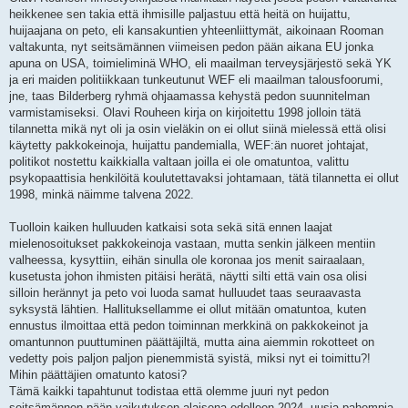
heikkenee sen takia että ihmisille paljastuu että heitä on huijattu,
huijaajana on peto, eli kansakuntien yhteenliittymät, aikoinaan Rooman
valtakunta, nyt seitsämännen viimeisen pedon pään aikana EU jonka
apuna on USA, toimieliminä WHO, eli maailman terveysjärjestö sekä YK
ja eri maiden politiikkaan tunkeutunut WEF eli maailman talousfoorumi,
jne, taas Bilderberg ryhmä ohjaamassa kehystä pedon suunnitelman
varmistamiseksi. Olavi Rouheen kirja on kirjoitettu 1998 jolloin tätä
tilannetta mikä nyt oli ja osin vieläkin on ei ollut siinä mielessä että olisi
käytetty pakkokeinoja, huijattu pandemialla, WEF:än nuoret johtajat,
politikot nostettu kaikkialla valtaan joilla ei ole omatuntoa, valittu
psykopaattisia henkilöitä koulutettavaksi johtamaan, tätä tilannetta ei ollut
1998, minkä näimme talvena 2022.
Tuolloin kaiken hulluuden katkaisi sota sekä sitä ennen laajat
mielenosoitukset pakkokeinoja vastaan, mutta senkin jälkeen mentiin
valheessa, kysyttiin, eihän sinulla ole koronaa jos menit sairaalaan,
kusetusta johon ihmisten pitäisi herätä, näytti silti että vain osa olisi
silloin herännyt ja peto voi luoda samat hulluudet taas seuraavasta
syksystä lähtien. Hallituksellamme ei ollut mitään omatuntoa, kuten
ennustus ilmoittaa että pedon toiminnan merkkinä on pakkokeinot ja
omantunnon puuttuminen päättäjiltä, mutta aina aiemmin rokotteet on
vedetty pois paljon paljon pienemmistä syistä, miksi nyt ei toimittu?!
Mihin päättäjien omatunto katosi?
Tämä kaikki tapahtunut todistaa että olemme juuri nyt pedon
seitsämännen pään vaikutuksen alaisena edelleen 2024, uusia pahempia