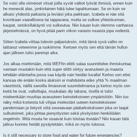
Se voisi olla viimeiset vitsat joilla syvät valtiot lyövät ihmisiä, ennen kuin
he menevät alas, jonkinlainen hätä tulee tapahtumaan. Se on kuin se
alkaisi yhdestä paikasta ja leviäisi joka paikkaan, Izabela ei näe sitä
kovinkaan vaarallisena tai tappavana, mutta se sulkee yhteiskunnan,
kaupat, ostoksillakäynti voi sulkeutua. Niin kauan kuin olemme vanhassa
järjestelmässä, on hyvä pitää parin viikon varasto ruuasta jopa vedestä.
Sitten Izabela viittaa tuleviin paljastuksiin, mitä tämä syvä valtio on
laittanut veteemme ja ruokiimme. Kertoen myös sen että tämän hullun
ajan jälkeen tulisi parempi aika.
Jos alkaa miettimään, mitä WEFfin eliitti salaa suunnittelee ihmiskuntaa
vastaan muutakin kuin että super eliitti siirtyy avaruuteen ja maasta
tehdään eläintarha jossa saa käydä vain heidän luvalla! Kertoo sen ettei
kansaa ole enään koska aluksiin ei mahduteta edes yhtä % maailman
väestöstä, näillä sanoilla ilmaisevat suunnitelmansa ja kertoo myös sen
keitä he ovat, valloittajia, muukalais äly takana, itsellä ei tulisi
mieleenkään muuttaa avaruuteen keinotekoiseen ympäristöön. Niin tuo
näky mikä korteista tuli vihjaa mielestäni uuteen keinotekoiseen
pandemiaan ja tietysti siitä seuraavaan päätarkoitukseen joka on laajat
sulkutoimet, joka johtaa pienyritysten sekä yksityisten henkilöiden
ongelmiin. Mitä muuta he osaavat kuin toistaa itseään? Niin kauan tätä
jatkuu kunnes heidät pysäytetään, mikä on myös tulossa.
Is it still necessary to store food and water for future emergencies?