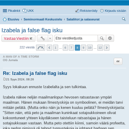
Pikalinkit
UKK
Rekisteröidy
Kirjaudu sisään
Etusivu
Seminormaali Keskustelu
Salaliitot ja salaseurat
tsi
Izabela ja false flag isku
Vastaa Viestiin
222 viestiä
1
…
6
7
8
9
10
…
12
A MAN OF A TIME STORM
Lainaa
OG Jumala
Re: Izabela ja false flag isku
21 Syys 2024, 08:26
V
i
Syys lokakuun ennuste Izabelalta ja sen tulkintaa.
e
s
t
Izabela näkee neljän maailmanlopun hevosen ratsastavan ympäri
i
maailman. Hänen mukaan Ilmestyskirja on symboolinen, ei meidän tarvi
mitään pelätä. (Mutta onko näin ja kenen kuuluu pelätä? Ilmestyskirjasta:
"Sitten näin, että peto ja maailman kuninkaat sotajoukkoineen olivat
kokoontuneet yhteen käydäkseen taisteluun ratsastajaa ja hänen
sotajoukkoaan vastaan. Mutta peto otettiin kiinni, samoin väärä profeetta,
joka pedon nimissä oli tehnyt tunnustekoja ja johtanut harhaan sen