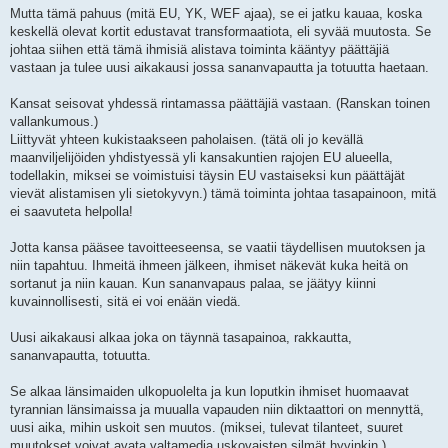
Mutta tämä pahuus (mitä EU, YK, WEF ajaa), se ei jatku kauaa, koska
keskellä olevat kortit edustavat transformaatiota, eli syvää muutosta. Se
johtaa siihen että tämä ihmisiä alistava toiminta kääntyy päättäjiä
vastaan ja tulee uusi aikakausi jossa sananvapautta ja totuutta haetaan.
Kansat seisovat yhdessä rintamassa päättäjiä vastaan. (Ranskan toinen
vallankumous.)
Liittyvät yhteen kukistaakseen paholaisen. (tätä oli jo kevällä
maanviljelijöiden yhdistyessä yli kansakuntien rajojen EU alueella,
todellakin, miksei se voimistuisi täysin EU vastaiseksi kun päättäjät
vievät alistamisen yli sietokyvyn.) tämä toiminta johtaa tasapainoon, mitä
ei saavuteta helpolla!
Jotta kansa pääsee tavoitteeseensa, se vaatii täydellisen muutoksen ja
niin tapahtuu. Ihmeitä ihmeen jälkeen, ihmiset näkevät kuka heitä on
sortanut ja niin kauan. Kun sananvapaus palaa, se jäätyy kiinni
kuvainnollisesti, sitä ei voi enään viedä.
Uusi aikakausi alkaa joka on täynnä tasapainoa, rakkautta,
sananvapautta, totuutta.
Se alkaa länsimaiden ulkopuolelta ja kun loputkin ihmiset huomaavat
tyrannian länsimaissa ja muualla vapauden niin diktaattori on mennyttä,
uusi aika, mihin uskoit sen muutos. (miksei, tulevat tilanteet, suuret
muutokset voivat avata valtamedia uskovaisten silmät hyvinkin.)