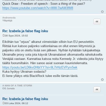
Quick Draw - Freedom of speech - Soon a thing of the past?
https://www.youtube.com/watch?v=WW-7wAM3fM8
Andromeda
Lainaa
Ylläpitäjä
Re: Izabela ja false flag isku
30 Syys 2024, 15:02
V
i
Eiköhän tuo "orjuus" alkanut viimeistään silloin kun EU perustettiin.
e
Riittää kun katsoo paljonko valtionlainaa on ollut ennen liittymistä ja
s
t
paljonko sitä on otettu lisää sen jälkeen. Nythän kyhätään tukipaketteja
i
Ukrainalle proxy sota jota käyvät Ukrainalaiset ulkomaisella rahoituksella
Venäjää vastaan. Kannattaa katsoa noita Kennedy Jr. videoita joita löytyy
täältä foorumiltakin. Hän sanoo asiat suoraan kaunistelematta.
https://youtu.be/LD6kvDHbIYY?si=9L7IrNzEVPyrv5wk
Kuka hyötyy Ukrainan sodasta?
Ei liene yllätys että BlackRock tulee esille tämän tästä.
A MAN OF A TIME STORM
Lainaa
OG Jumala
Re: Izabela ja false flag isku
03 Loka 2024, 06:12
V