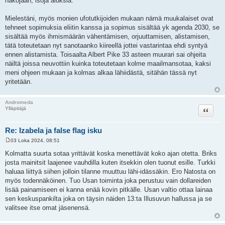
näköjään, isoja aluksia.
Mielestäni, myös monien ufotutkijoiden mukaan nämä muukalaiset ovat
tehneet sopimuksia eliitin kanssa ja sopimus sisältää yk agenda 2030, se
sisältää myös ihmismäärän vähentämisen, orjuuttamisen, alistamisen,
tätä toteutetaan nyt sanotaanko kiireellä jottei vastarintaa ehdi syntyä
ennen alistamista. Toisaalta Albert Pike 33 asteen muurari sai ohjeita
näiltä joissa neuvottiin kuinka toteutetaan kolme maailmansotaa, kaksi
meni ohjeen mukaan ja kolmas alkaa lähiidästä, sitähän tässä nyt
yritetään.
Andromeda
Lainaa
Ylläpitäjä
Re: Izabela ja false flag isku
03 Loka 2024, 08:51
V
i
Kolmatta suurta sotaa yrittävät koska menettävät koko ajan otetta. Briks
e
josta mainitsit laajenee vauhdilla kuten itsekkin olen tuonut esille. Turkki
s
t
haluaa liittyä siihen jolloin tilanne muuttuu lähi-idässäkin. Ero Natosta on
i
myös todennäköinen. Tuo Usan toiminta joka perustuu vain dollareiden
lisää painamiseen ei kanna enää kovin pitkälle. Usan valtio ottaa lainaa
sen keskuspankilta joka on täysin näiden 13:ta Illusuvun hallussa ja se
valitsee itse omat jäsenensä.