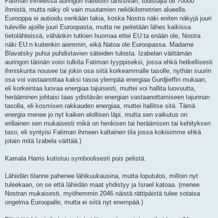
Fatiman ihmeessä auringon väitettiin tanssivan, todistajia oli 70000
ihmistä, mutta näky oli vain muutamien neliökilometrien alueella.
Eurooppa ei autioidu senkään takia, koska Nostra näki eniten näkyjä juuri
tuleville ajoille juuri Euroopasta, mutta ne peitetään lähes kaikissa
tietolähteissä, vähänkin tutkien huomaa ettei EU:ta enään ole, Nostra
näki EU:n kuitenkin aiemmin, eikä Natoa ole Euroopassa. Madame
Blavatsky puhui puhdistavien säteiden tulosta. Izabelan väittämän
auringon tärinän voisi tulkita Fatiman tyyppiseksi, jossa ehkä hetkellisesti
ihmiskunta nousee tai jokin osa siitä korkeammalle tasolle, nythän suurin
osa voi vastaanottaa kaksi tasoa ylempää energiaa Gurdjieffin mukaan,
eli korkeintaa luovaa energiaa tajuisesti, muttei voi hallita luovuutta,
herääminen johtaisi taas ydistävän energian vastaanottamiseen tajunnan
tasolla, eli kosmisen rakkauden energiaa, muttei hallitse sitä. Tämä
energia menee jo nyt kaiken elollisen läpi, mutta sen vaikutus on
erillainen sen mukaisesti mikä on henkisen tai heräämisen tai kehityksen
taso, eli syntyisi Fatiman ihmeen kaltainen tila jossa kokisimme ehkä
jotain mitä Izabela väittää.)
Kamala Harris kutistuu symboolisesti pois pelistä.
Lähiidän tilanne pahenee lähikuukausina, mutta loputulos, milloin nyt
tuleekaan, on se että lähiidän maat yhdistyy ja Israel katoaa. (menee
Nostran mukaisesti, myöhemmin 2046 näistä rättipäistä tulee sotaisa
ongelma Euroopalle, mutta ei siitä nyt enempää.)