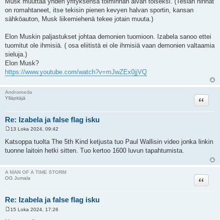
Musk muuttaa yhden yrityksensä toiminnan aivan toiseksi. (Teslan hinnat
on romahtaneet, itse tekisin pienen kevyen halvan sportin, kansan
sähköauton, Musk liikemiehenä tekee jotain muuta.)
Elon Muskin paljastukset johtaa demonien tuomioon. Izabela sanoo ettei
tuomitut ole ihmisiä. ( osa eliitistä ei ole ihmisiä vaan demonien valtaamia
sieluja.)
Elon Musk?
https://www.youtube.com/watch?v=mJwZEx0jjVQ
Andromeda
Lainaa
Ylläpitäjä
Re: Izabela ja false flag isku
13 Loka 2024, 09:42
V
i
Katsoppa tuolta The 5th Kind ketjusta tuo Paul Wallisin video jonka linkin
e
tuonne laitoin hetki sitten. Tuo kertoo 1600 luvun tapahtumista.
s
t
i
A MAN OF A TIME STORM
Lainaa
OG Jumala
Re: Izabela ja false flag isku
15 Loka 2024, 17:26
V
i