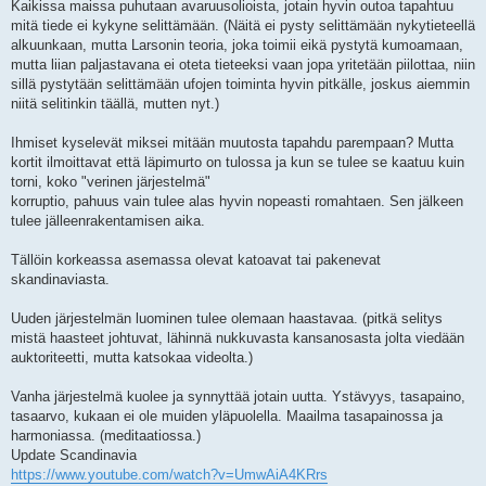
Kaikissa maissa puhutaan avaruusolioista, jotain hyvin outoa tapahtuu
mitä tiede ei kykyne selittämään. (Näitä ei pysty selittämään nykytieteellä
alkuunkaan, mutta Larsonin teoria, joka toimii eikä pystytä kumoamaan,
mutta liian paljastavana ei oteta tieteeksi vaan jopa yritetään piilottaa, niin
sillä pystytään selittämään ufojen toiminta hyvin pitkälle, joskus aiemmin
niitä selitinkin täällä, mutten nyt.)
Ihmiset kyselevät miksei mitään muutosta tapahdu parempaan? Mutta
kortit ilmoittavat että läpimurto on tulossa ja kun se tulee se kaatuu kuin
torni, koko "verinen järjestelmä"
korruptio, pahuus vain tulee alas hyvin nopeasti romahtaen. Sen jälkeen
tulee jälleenrakentamisen aika.
Tällöin korkeassa asemassa olevat katoavat tai pakenevat
skandinaviasta.
Uuden järjestelmän luominen tulee olemaan haastavaa. (pitkä selitys
mistä haasteet johtuvat, lähinnä nukkuvasta kansanosasta jolta viedään
auktoriteetti, mutta katsokaa videolta.)
Vanha järjestelmä kuolee ja synnyttää jotain uutta. Ystävyys, tasapaino,
tasaarvo, kukaan ei ole muiden yläpuolella. Maailma tasapainossa ja
harmoniassa. (meditaatiossa.)
Update Scandinavia
https://www.youtube.com/watch?v=UmwAiA4KRrs