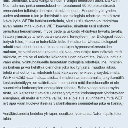
mm. Suomelle. Baba Vanga ennusti Trumpin uudelleen tulon, Balkanin
Nostradamus jonka ennustukset on toteutuneet 60-80 prosenttisesti
ennusteiden tulkitsijoiden mielipiteistä riippuen. Ennusti myös yhden
uuden uskonnon tulon ja ihmisistä tulee biologisia robotteja, mitkä ovat
ikävä kyllä WEFfin kärkisuunnitelmia, yksi uusi uskonto voi tarkoittaa
aivan muuta mitä kuoleva WEF kaavailee, nimittäin uusi uskonto
perustuisi heräämiseen, myös tiede ja uskonto yhdistyisi hyvällä tavalla
lisäten ymmärrystä henkiparannukseen, terveyteen, jne. Biologiset robotit
tietysti tulee, mutta ei tietenkään koko ihmiskunta. Ufoissa biologiset
robotit ovat olleet noutolaitteina siepattujen hypnoosirekressioiden
mukaan, se voisi antaa tulevaisuuskuvaa, ennustajat taas näkevät mitä
näkevät, mutta se ei tarkoita kokonaisuuden näkemistä, kaikkia ihmisiä,
vaan esim. ydintuhoalueelle lähetetään biologisia robotteja, jne. Ihminen
on korkein ja voi kehittyä olennoksi joka luo tyhjästä, muuttaa aikaa,
tehdä mahdottomia, robotointi taas katkaisee henkiset yhteydet, mistä
WEF ei välitä vaan haluaa alistaa ihmiskunnan siruttamalla ja kytkemällä
keskustietoälyyn, se valitettavasti on suunta mitä ihmiskunnalle ei ole
suunniteltu korkeampien energioiden taholta, Baba vanga puhuu myös
tästä, kaukaisessa tulevaisuudessa yhdymme korkeampaan yhdistävään
energiaan, eli meitä ei tuhota välillä, se ei ole siis suunnitelma mitä WEF
nyt ajaa vaan kuoleva itsekäs vallanhaluinen suunnitelma joka ei kanna.)
Venäläiskoneita lentelee yli rajan, osoittaen voimansa Naton rajalle tulon
takia.