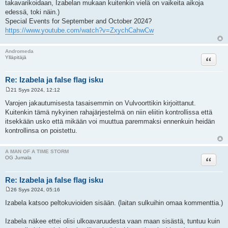
takavarikoidaan, Izabelan mukaan kuitenkin vielä on vaikeita aikoja
edessä, toki näin.)
Special Events for September and October 2024?
https://www.youtube.com/watch?v=ZxychCahwCw
Andromeda
Lainaa
Ylläpitäjä
Re: Izabela ja false flag isku
21 Syys 2024, 12:12
V
i
Varojen jakautumisesta tasaisemmin on Vulvoorttikin kirjoittanut.
e
Kuitenkin tämä nykyinen rahajärjestelmä on niin eliitin kontrollissa että
s
t
itsekkään usko että mikään voi muuttua paremmaksi ennenkuin heidän
i
kontrollinsa on poistettu.
A MAN OF A TIME STORM
Lainaa
OG Jumala
Re: Izabela ja false flag isku
26 Syys 2024, 05:16
V
i
Izabela katsoo peltokuvioiden sisään. (laitan sulkuihin omaa kommenttia.)
e
s
t
Izabela näkee ettei olisi ulkoavaruudesta vaan maan sisästä, tuntuu kuin
i