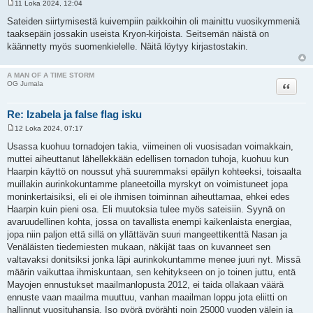
11 Loka 2024, 12:04
V
i
Sateiden siirtymisestä kuivempiin paikkoihin oli mainittu vuosikymmeniä
e
taaksepäin jossakin useista Kryon-kirjoista. Seitsemän näistä on
s
t
käännetty myös suomenkielelle. Näitä löytyy kirjastostakin.
i
A MAN OF A TIME STORM
Lainaa
OG Jumala
Re: Izabela ja false flag isku
12 Loka 2024, 07:17
V
i
Usassa kuohuu tornadojen takia, viimeinen oli vuosisadan voimakkain,
e
muttei aiheuttanut lähellekkään edellisen tornadon tuhoja, kuohuu kun
s
t
Haarpin käyttö on noussut yhä suuremmaksi epäilyn kohteeksi, toisaalta
i
muillakin aurinkokuntamme planeetoilla myrskyt on voimistuneet jopa
moninkertaisiksi, eli ei ole ihmisen toiminnan aiheuttamaa, ehkei edes
Haarpin kuin pieni osa. Eli muutoksia tulee myös sateisiin. Syynä on
avaruudellinen kohta, jossa on tavallista enempi kaikenlaista energiaa,
jopa niin paljon että sillä on yllättävän suuri mangeettikenttä Nasan ja
Venäläisten tiedemiesten mukaan, näkijät taas on kuvanneet sen
valtavaksi donitsiksi jonka läpi aurinkokuntamme menee juuri nyt. Missä
määrin vaikuttaa ihmiskuntaan, sen kehitykseen on jo toinen juttu, entä
Mayojen ennustukset maailmanlopusta 2012, ei taida ollakaan väärä
ennuste vaan maailma muuttuu, vanhan maailman loppu jota eliitti on
hallinnut vuosituhansia. Iso pyörä pyörähti noin 25000 vuoden välein ja