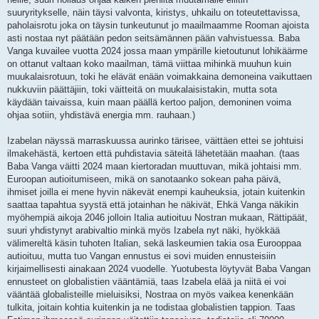
suuryritykselle, näin täysi valvonta, kiristys, uhkailu on toteutettavissa,
paholaisrotu joka on täysin tunkeutunut jo maailmaamme Rooman ajoista
asti nostaa nyt päätään pedon seitsämännen pään vahvistuessa. Baba
Vanga kuvailee vuotta 2024 jossa maan ympärille kietoutunut lohikäärme
on ottanut valtaan koko maailman, tämä viittaa mihinkä muuhun kuin
muukalaisrotuun, toki he elävät enään voimakkaina demoneina vaikuttaen
nukkuviin päättäjiin, toki väitteitä on muukalaisistakin, mutta sota
käydään taivaissa, kuin maan päällä kertoo paljon, demoninen voima
ohjaa sotiin, yhdistävä energia mm. rauhaan.)
Izabelan näyssä marraskuussa aurinko tärisee, väittäen ettei se johtuisi
ilmakehästä, kertoen että puhdistavia säteitä lähetetään maahan. (taas
Baba Vanga väitti 2024 maan kiertoradan muuttuvan, mikä johtaisi mm.
Euroopan autioitumiseen, mikä on sanotaanko sokean paha päivä,
ihmiset joilla ei mene hyvin näkevät enempi kauheuksia, jotain kuitenkin
saattaa tapahtua syystä että jotainhan he näkivät, Ehkä Vanga näkikin
myöhempiä aikoja 2046 jolloin Italia autioituu Nostran mukaan, Rättipäät,
suuri yhdistynyt arabivaltio minkä myös Izabela nyt näki, hyökkää
välimereltä käsin tuhoten Italian, sekä laskeumien takia osa Eurooppaa
autioituu, mutta tuo Vangan ennustus ei sovi muiden ennusteisiin
kirjaimellisesti ainakaan 2024 vuodelle. Yuotubesta löytyvät Baba Vangan
ennusteet on globalistien vääntämiä, taas Izabela elää ja niitä ei voi
vääntää globalisteille mieluisiksi, Nostraa on myös vaikea kenenkään
tulkita, joitain kohtia kuitenkin ja ne todistaa globalistien tappion. Taas