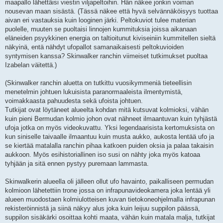
maapallo lähettäisi viestin viljapeltoihin. Hän näkee jonkin voiman
nousevan maan sisästä. (Tässä näkee että hyvä selvännäköisyys tuottaa
aivan eri vastauksia kuin looginen järki. Peltokuviot tulee materian
puolelle, muuten se puoltaisi linnojen kummituksia joissa aikanaan
eläneiden psyykkinen energia on taltioitunut kiviseiniin kummitellen sieltä
näkyinä, entä nähdyt ufopallot samanaikaisesti peltokuvioiden
syntymisen kanssa? Skinwalker ranchin viimeiset tutkimukset puoltaa
Izabelan väitettä.)
(Skinwalker ranchin aluetta on tutkittu vuosikymmeniä tieteellisin
menetelmin johtuen lukuisista paranormaaleista ilmentymistä,
voimakkaasta pahuudesta sekä ufoista johtuen.
Tutkijat ovat löytäneet alueelta kohdan mitä kutsuvat kolmioksi, vähän
kuin pieni Bermudan kolmio johon ovat nähneet ilmaantuvan kuin tyhjästä
ufoja jotka on myös videokuvattu. Yksi legendaarisista kertomuksista on
kun siniselle taivaalle ilmaantuu kuin musta aukko, aukosta lentää ufo ja
se kiertää matalalla ranchin pihaa katkoen puiden oksia ja palaa takaisin
aukkoon. Myös esihistoriallinen iso susi on nähty joka myös katoaa
tyhjään ja sitä ennen pystyy puremaan lammasta.
Skinwalkerin alueella oli jälleen ollut ufo havainto, paikalliseen permudan
kolmioon lähetettiin trone jossa on infrapunavideokamera joka lentää yli
alueen muodostaen kolmiulotteisen kuvan tietokoneohjelmalla infrapunan
rekisteröinnistä ja siinä näkyy alus joka kuin leijuu suppilon päässä,
suppilon sisäkärki osoittaa kohti maata, vähän kuin matala malja, tutkijat