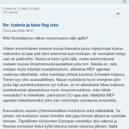
A MAN OF A TIME STORM
Lainaa
OG Jumala
Re: Izabela ja false flag isku
11 Loka 2024, 06:17
V
i
Mitä Nostradamus näkee muunmuassa tälle ajalle?
e
s
t
Videon ensimmäinen ennuste kuvaa tilannetta jossa viljelysmaat kuivuu
i
rutikuiviksi ja taas joet tulvii enemmän kuin koskaan, eli vesisateet siirtyy
vain eri paikkoihin. Nostra ei kerro syitä tälle, mutta ensimmäisenä
mieleen nousee ilmastonmuokkauslaitteet joita mm. Natolla on, niitä
voidaan myös käyttää maanjäristyksiin, aiheuttaa WEF agendan
vaatimaa nälänhätää, mikä mainitaan yhtenä konstina Schwabin kirjassa.
Toinen syy olisi avaruudellinen, Nasan myöntämä hyvin energinen pilvi
jonka läpi aurinkokuntamme nyt kulkee, se on aiheuttanut lähes kaikissa
aurinkokunnan planeetoissa myös ilmastomuutoksia, onko tähän
varauduttu? ei mitenkään, päinvastoin EU ajaa alas viljelijöitä WEF
agendan toteuttamiseksi joka vain voimistaisi seuraavaa ennustetta.
Kuivuudesta seuraisi yhteiskunnallisia muutoksia sekä nälänhätää. Se
johtaisi niin korkeisiin ruuan hintoihin että jopa ihmiset alkaisivat syömään
toisiaan. Täydellinen sivistyneen Euroopan romahdus olisi edessä ja
Nostran ennusteet ikävä kyllä toteutuu toinen toisensa jälkeen. Näitä