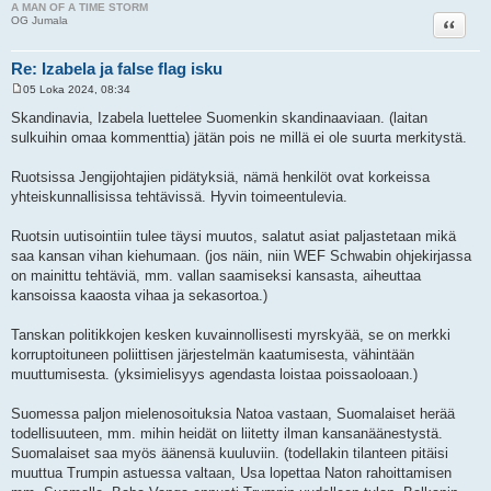
A MAN OF A TIME STORM
Lainaa
OG Jumala
Re: Izabela ja false flag isku
05 Loka 2024, 08:34
V
i
Skandinavia, Izabela luettelee Suomenkin skandinaaviaan. (laitan
e
sulkuihin omaa kommenttia) jätän pois ne millä ei ole suurta merkitystä.
s
t
i
Ruotsissa Jengijohtajien pidätyksiä, nämä henkilöt ovat korkeissa
yhteiskunnallisissa tehtävissä. Hyvin toimeentulevia.
Ruotsin uutisointiin tulee täysi muutos, salatut asiat paljastetaan mikä
saa kansan vihan kiehumaan. (jos näin, niin WEF Schwabin ohjekirjassa
on mainittu tehtäviä, mm. vallan saamiseksi kansasta, aiheuttaa
kansoissa kaaosta vihaa ja sekasortoa.)
Tanskan politikkojen kesken kuvainnollisesti myrskyää, se on merkki
korruptoituneen poliittisen järjestelmän kaatumisesta, vähintään
muuttumisesta. (yksimielisyys agendasta loistaa poissaoloaan.)
Suomessa paljon mielenosoituksia Natoa vastaan, Suomalaiset herää
todellisuuteen, mm. mihin heidät on liitetty ilman kansanäänestystä.
Suomalaiset saa myös äänensä kuuluviin. (todellakin tilanteen pitäisi
muuttua Trumpin astuessa valtaan, Usa lopettaa Naton rahoittamisen