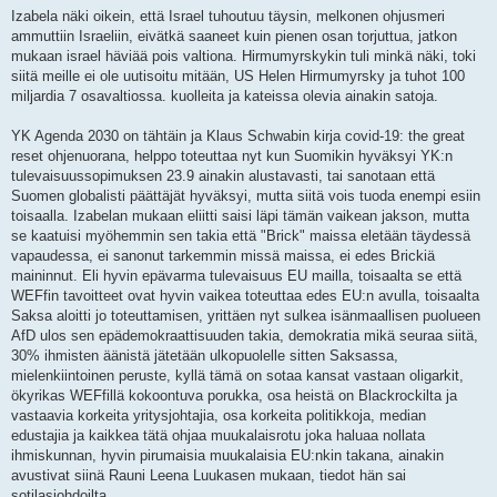
i
Izabela näki oikein, että Israel tuhoutuu täysin, melkonen ohjusmeri
e
ammuttiin Israeliin, eivätkä saaneet kuin pienen osan torjuttua, jatkon
s
t
mukaan israel häviää pois valtiona. Hirmumyrskykin tuli minkä näki, toki
i
siitä meille ei ole uutisoitu mitään, US Helen Hirmumyrsky ja tuhot 100
miljardia 7 osavaltiossa. kuolleita ja kateissa olevia ainakin satoja.
YK Agenda 2030 on tähtäin ja Klaus Schwabin kirja covid-19: the great
reset ohjenuorana, helppo toteuttaa nyt kun Suomikin hyväksyi YK:n
tulevaisuussopimuksen 23.9 ainakin alustavasti, tai sanotaan että
Suomen globalisti päättäjät hyväksyi, mutta siitä vois tuoda enempi esiin
toisaalla. Izabelan mukaan eliitti saisi läpi tämän vaikean jakson, mutta
se kaatuisi myöhemmin sen takia että "Brick" maissa eletään täydessä
vapaudessa, ei sanonut tarkemmin missä maissa, ei edes Brickiä
maininnut. Eli hyvin epävarma tulevaisuus EU mailla, toisaalta se että
WEFfin tavoitteet ovat hyvin vaikea toteuttaa edes EU:n avulla, toisaalta
Saksa aloitti jo toteuttamisen, yrittäen nyt sulkea isänmaallisen puolueen
AfD ulos sen epädemokraattisuuden takia, demokratia mikä seuraa siitä,
30% ihmisten äänistä jätetään ulkopuolelle sitten Saksassa,
mielenkiintoinen peruste, kyllä tämä on sotaa kansat vastaan oligarkit,
ökyrikas WEFfillä kokoontuva porukka, osa heistä on Blackrockilta ja
vastaavia korkeita yritysjohtajia, osa korkeita politikkoja, median
edustajia ja kaikkea tätä ohjaa muukalaisrotu joka haluaa nollata
ihmiskunnan, hyvin pirumaisia muukalaisia EU:nkin takana, ainakin
avustivat siinä Rauni Leena Luukasen mukaan, tiedot hän sai
sotilasjohdoilta.