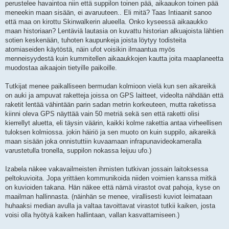
perustelee havaintoa niin että suppilon toinen pää, aikaaukon toinen pää
meneekin maan sisään, ei avaruuteen.. Eli mitä? Taas Intiaanit sanoo
että maa on kirottu Skinwalkerin alueella. Onko kyseessä aikaaukko
maan historiaan? Lentäviä lautasia on kuvattu historian alkuajoista lähtien
sotien keskenään, tuhoten kaupunkeja joista löytyy todisteita
atomiaseiden käytöstä, näin ufot voisikin ilmaantua myös
menneisyydestä kuin kummitellen aikaaukkojen kautta joita maaplaneetta
muodostaa aikaajoin tietyille paikoille.
Tutkijat menee paikalliseen bermudan kolmioon vielä kun sen aikareikä
on auki ja ampuvat raketteja joissa on GPS laitteet, videolta nähdään että
raketit lentää vähintään parin sadan metrin korkeuteen, mutta raketissa
kiinni oleva GPS näyttää vain 50 metriä sekä sen että raketti olisi
kierrellyt aluetta, eli täysin väärin, kaikki kolme rakettia antaa virheellisen
tuloksen kolmiossa. jokin häiriö ja sen muoto on kuin suppilo, aikareikä
maan sisään joka onnistuttiin kuvaamaan infrapunavideokameralla
varustetulla tronella, suppilon nokassa leijuu ufo.)
Izabela näkee vakavailmeisten ihmisten tutkivan jossain laitoksessa
peltokuvioita. Jopa yrittäen kommunikoida niiden voimien kanssa mitkä
on kuvioiden takana. Hän näkee että nämä virastot ovat pahoja, kyse on
maailman hallinnasta. (näinhän se menee, virallisesti kuviot leimataan
huhaaksi median avulla ja valtaa tavoittavat virastot tutkii kaiken, josta
voisi olla hyötyä kaiken hallintaan, vallan kasvattamiseen.)