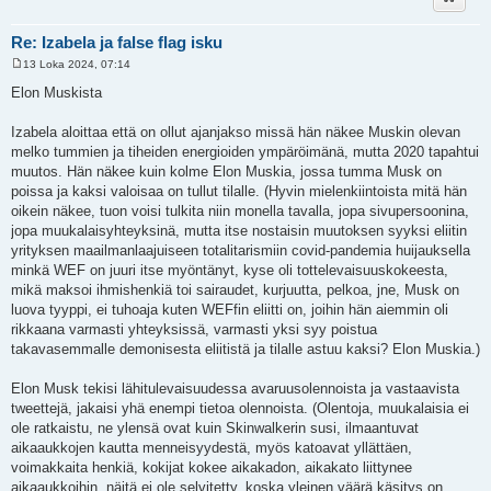
Re: Izabela ja false flag isku
13 Loka 2024, 07:14
V
i
Elon Muskista
e
s
t
Izabela aloittaa että on ollut ajanjakso missä hän näkee Muskin olevan
i
melko tummien ja tiheiden energioiden ympäröimänä, mutta 2020 tapahtui
muutos. Hän näkee kuin kolme Elon Muskia, jossa tumma Musk on
poissa ja kaksi valoisaa on tullut tilalle. (Hyvin mielenkiintoista mitä hän
oikein näkee, tuon voisi tulkita niin monella tavalla, jopa sivupersoonina,
jopa muukalaisyhteyksinä, mutta itse nostaisin muutoksen syyksi eliitin
yrityksen maailmanlaajuiseen totalitarismiin covid-pandemia huijauksella
minkä WEF on juuri itse myöntänyt, kyse oli tottelevaisuuskokeesta,
mikä maksoi ihmishenkiä toi sairaudet, kurjuutta, pelkoa, jne, Musk on
luova tyyppi, ei tuhoaja kuten WEFfin eliitti on, joihin hän aiemmin oli
rikkaana varmasti yhteyksissä, varmasti yksi syy poistua
takavasemmalle demonisesta eliitistä ja tilalle astuu kaksi? Elon Muskia.)
Elon Musk tekisi lähitulevaisuudessa avaruusolennoista ja vastaavista
tweettejä, jakaisi yhä enempi tietoa olennoista. (Olentoja, muukalaisia ei
ole ratkaistu, ne ylensä ovat kuin Skinwalkerin susi, ilmaantuvat
aikaaukkojen kautta menneisyydestä, myös katoavat yllättäen,
voimakkaita henkiä, kokijat kokee aikakadon, aikakato liittynee
aikaaukkoihin, näitä ei ole selvitetty, koska yleinen väärä käsitys on