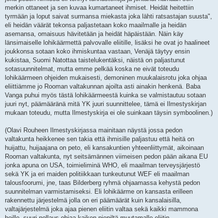
merkin ottaneet ja sen kuvaa kumartaneet ihmiset. Heidät heitettiin
tyrmään ja loput saivat surmansa miekasta joka lähti ratsastajan suusta",
eli heidän väärät tekonsa paljastetaan koko maailmalle ja heidän
asemansa, omaisuus hävitetään ja heidät häpäistään. Näin käy
länsimaiselle lohikäärmettä palvovalle eliitille, lisäksi he ovat jo haalineet
joukkonsa sotaan koko ihmiskuntaa vastaan, Venäjä täytyy ensin
kukistaa, Suomi Natottaa taistelukentäksi, näistä on paljastunut
sotasuunnitelmat, mutta emme pelkää koska ne eivät toteudu
lohikäärmeen ohjeiden mukaisesti, demoninen muukalaisrotu joka ohjaa
eliittiämme jo Rooman valtakunnan ajoilta asti ainakin henkenä. Baba
Vanga puhui myös tästä lohikäärmeestä kuinka se valmistautuu sotaan
juuri nyt, päämääränä mitä YK juuri suunnittelee, tämä ei Ilmestyskirjan
mukaan toteudu, mutta Ilmestyskirja ei ole suinkaan täysin symboolinen.)
(Olavi Rouheen Ilmestyskirjassa mainitaan näystä jossa pedon
valtakunta heikkenee sen takia että ihmisille paljastuu että heitä on
huijattu, huijaajana on peto, eli kansakuntien yhteenliittymät, aikoinaan
Rooman valtakunta, nyt seitsämännen viimeisen pedon pään aikana EU
jonka apuna on USA, toimieliminä WHO, eli maailman terveysjärjestö
sekä YK ja eri maiden politiikkaan tunkeutunut WEF eli maailman
talousfoorumi, jne, taas Bilderberg ryhmä ohjaamassa kehystä pedon
suunnitelman varmistamiseksi. Eli lohikäärme on kansasta erilleen
rakennettu järjestelmä jolla on eri päämäärät kuin kansalaisilla,
valtajärjestelmä joka ajaa pienen eliitin valtaa sekä kaikki mammona
heille, suuri nollaus ohjaa kaiken pieniltä muutamalle eliitin