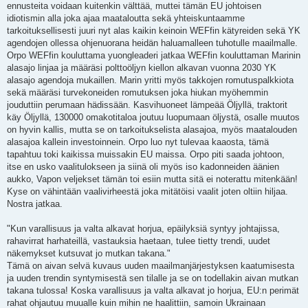
ennusteita voidaan kuitenkin välttää, muttei tämän EU johtoisen
idiotismin alla joka ajaa maataloutta sekä yhteiskuntaamme
tarkoituksellisesti juuri nyt alas kaikin keinoin WEFfin kätyreiden sekä YK
agendojen ollessa ohjenuorana heidän haluamalleen tuhotulle maailmalle.
Orpo WEFfin kouluttama yuongleaderi jatkaa WEFfin kouluttaman Marinin
alasajo linjaa ja määräsi polttoöljyn kiellon alkavan vuonna 2030 YK
alasajo agendoja mukaillen. Marin yritti myös takkojen romutuspalkkiota
sekä määräsi turvekoneiden romutuksen joka hiukan myöhemmin
jouduttiin perumaan hädissään. Kasvihuoneet lämpeää Öljyllä, traktorit
käy Öljyllä, 130000 omakotitaloa joutuu luopumaan öljystä, osalle muutos
on hyvin kallis, mutta se on tarkoitukselista alasajoa, myös maatalouden
alasajoa kallein investoinnein. Orpo luo nyt tulevaa kaaosta, tämä
tapahtuu toki kaikissa muissakin EU maissa. Orpo piti saada johtoon,
itse en usko vaalitulokseen ja siinä oli myös iso kadonneiden äänien
aukko, Vapon veljekset tämän toi esiin mutta sitä ei noterattu mitenkään!
Kyse on vähintään vaalivirheestä joka mitätöisi vaalit joten oltiin hiljaa.
Nostra jatkaa.
"Kun varallisuus ja valta alkavat horjua, epäilyksiä syntyy johtajissa,
rahavirrat harhateillä, vastauksia haetaan, tulee tietty trendi, uudet
näkemykset kutsuvat jo mutkan takana."
Tämä on aivan selvä kuvaus uuden maailmanjärjestyksen kaatumisesta
ja uuden trendin syntymisestä sen tilalle ja se on todellakin aivan mutkan
takana tulossa! Koska varallisuus ja valta alkavat jo horjua, EU:n perimät
rahat ohjautuu muualle kuin mihin ne haalittiin, samoin Ukrainaan