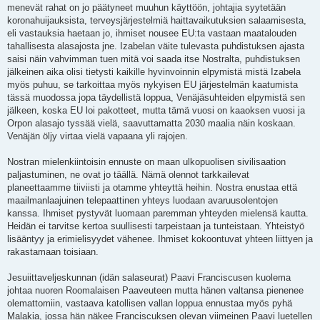
menevät rahat on jo päätyneet muuhun käyttöön, johtajia syytetään
koronahuijauksista, terveysjärjestelmiä haittavaikutuksien salaamisesta,
eli vastauksia haetaan jo, ihmiset nousee EU:ta vastaan maatalouden
tahallisesta alasajosta jne. Izabelan väite tulevasta puhdistuksen ajasta
saisi näin vahvimman tuen mitä voi saada itse Nostralta, puhdistuksen
jälkeinen aika olisi tietysti kaikille hyvinvoinnin elpymistä mistä Izabela
myös puhuu, se tarkoittaa myös nykyisen EU järjestelmän kaatumista
tässä muodossa jopa täydellistä loppua, Venäjäsuhteiden elpymistä sen
jälkeen, koska EU loi pakotteet, mutta tämä vuosi on kaaoksen vuosi ja
Orpon alasajo tyssää vielä, saavuttamatta 2030 maalia näin koskaan.
Venäjän öljy virtaa vielä vapaana yli rajojen.
Nostran mielenkiintoisin ennuste on maan ulkopuolisen sivilisaation
paljastuminen, ne ovat jo täällä. Nämä olennot tarkkailevat
planeettaamme tiiviisti ja otamme yhteyttä heihin. Nostra enustaa että
maailmanlaajuinen telepaattinen yhteys luodaan avaruusolentojen
kanssa. Ihmiset pystyvät luomaan paremman yhteyden mielensä kautta.
Heidän ei tarvitse kertoa suullisesti tarpeistaan ja tunteistaan. Yhteistyö
lisääntyy ja erimielisyydet vähenee. Ihmiset kokoontuvat yhteen liittyen ja
rakastamaan toisiaan.
Jesuiittaveljeskunnan (idän salaseurat) Paavi Franciscusen kuolema
johtaa nuoren Roomalaisen Paaveuteen mutta hänen valtansa pienenee
olemattomiin, vastaava katollisen vallan loppua ennustaa myös pyhä
Malakia, jossa hän näkee Franciscuksen olevan viimeinen Paavi luetellen