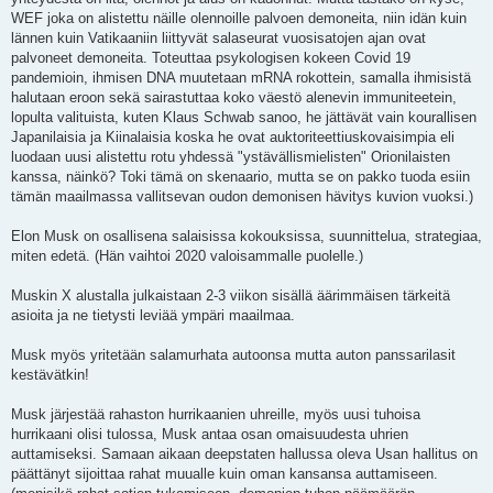
WEF joka on alistettu näille olennoille palvoen demoneita, niin idän kuin
lännen kuin Vatikaaniin liittyvät salaseurat vuosisatojen ajan ovat
palvoneet demoneita. Toteuttaa psykologisen kokeen Covid 19
pandemioin, ihmisen DNA muutetaan mRNA rokottein, samalla ihmisistä
halutaan eroon sekä sairastuttaa koko väestö alenevin immuniteetein,
lopulta valituista, kuten Klaus Schwab sanoo, he jättävät vain kourallisen
Japanilaisia ja Kiinalaisia koska he ovat auktoriteettiuskovaisimpia eli
luodaan uusi alistettu rotu yhdessä "ystävällismielisten" Orionilaisten
kanssa, näinkö? Toki tämä on skenaario, mutta se on pakko tuoda esiin
tämän maailmassa vallitsevan oudon demonisen hävitys kuvion vuoksi.)
Elon Musk on osallisena salaisissa kokouksissa, suunnittelua, strategiaa,
miten edetä. (Hän vaihtoi 2020 valoisammalle puolelle.)
Muskin X alustalla julkaistaan 2-3 viikon sisällä äärimmäisen tärkeitä
asioita ja ne tietysti leviää ympäri maailmaa.
Musk myös yritetään salamurhata autoonsa mutta auton panssarilasit
kestävätkin!
Musk järjestää rahaston hurrikaanien uhreille, myös uusi tuhoisa
hurrikaani olisi tulossa, Musk antaa osan omaisuudesta uhrien
auttamiseksi. Samaan aikaan deepstaten hallussa oleva Usan hallitus on
päättänyt sijoittaa rahat muualle kuin oman kansansa auttamiseen.