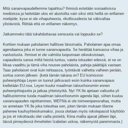
Mitä sananvapaudellemme tapahtuu? Ihmisiä estetään sosiaalisissa
medioissa ja heitetään ulos eri alustoilta vain siksi että heillä on erillainen
mielipide, kyse ei ole vihapuheesta, rikollisuudesta tai väkivaltaa
ylistävistä. Riittää että on erillainen näkemys.
Jatkammeko tätä tukahduttavaa sensuuria vai loppuuko se?
Korttien mukaan paholainen hallitsee länsimaita. Paholainen ajaa omaa
agendaansa joka ei tunne sananvapautta. Se herättää kansassa vihaa ja
vastustusta. Ihmiset ei ole valmiita luopumaan oikeuksistaan,
vapaudesta sanoa miltä heistä tuntuu, vaieta totuuden edessä, ei se on
liikaa vaadittu ja tämä viha nousee paholaista, pahoja päättäjiä vastaan.
Taas paholaiset ovat kuin tehtaassa, työntävät valhetta valheen perään,
sortoa sorron jälkeen. (ketä tämän takana on? EU komission
puheenjohtaja Leyen on tuonut jatkuvasti esiin kuinka sananvapaus
kielletään EU:ssa, Leyen kuului maailman talousfoorumiin ennen
puheenjohtajuutta ja jatkaa yhteistyötä. Nyt YK:lle ajetaan valtuutta yli
hallitustemme tuoda maailman talousfoorumin agenda läpi, siihen kuuluu
sananvapauden rajoittaminen, WEFfilä ei ole toimeenpanovaltaa, mutta
se annetaan YK:lle joka toteuttaa sen, joten tämän mukaan tilanne
pahenee kauhuyhteiskunnaksi, jossa otetaan myös rokotepassit käyttöön
ja jos et rokottaudu olet vailla pisteitä, Kiina mallia ajavat jälleen läpi,
tässä pimeydessä ihmettelen Izabelan uskoa, näkemystä paremmasta.)