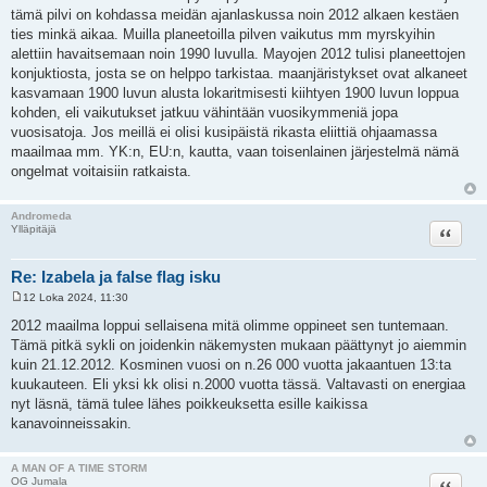
tämä pilvi on kohdassa meidän ajanlaskussa noin 2012 alkaen kestäen
ties minkä aikaa. Muilla planeetoilla pilven vaikutus mm myrskyihin
alettiin havaitsemaan noin 1990 luvulla. Mayojen 2012 tulisi planeettojen
konjuktiosta, josta se on helppo tarkistaa. maanjäristykset ovat alkaneet
kasvamaan 1900 luvun alusta lokaritmisesti kiihtyen 1900 luvun loppua
kohden, eli vaikutukset jatkuu vähintään vuosikymmeniä jopa
vuosisatoja. Jos meillä ei olisi kusipäistä rikasta eliittiä ohjaamassa
maailmaa mm. YK:n, EU:n, kautta, vaan toisenlainen järjestelmä nämä
ongelmat voitaisiin ratkaista.
Andromeda
Lainaa
Ylläpitäjä
Re: Izabela ja false flag isku
12 Loka 2024, 11:30
V
i
2012 maailma loppui sellaisena mitä olimme oppineet sen tuntemaan.
e
Tämä pitkä sykli on joidenkin näkemysten mukaan päättynyt jo aiemmin
s
t
kuin 21.12.2012. Kosminen vuosi on n.26 000 vuotta jakaantuen 13:ta
i
kuukauteen. Eli yksi kk olisi n.2000 vuotta tässä. Valtavasti on energiaa
nyt läsnä, tämä tulee lähes poikkeuksetta esille kaikissa
kanavoinneissakin.
A MAN OF A TIME STORM
Lainaa
OG Jumala