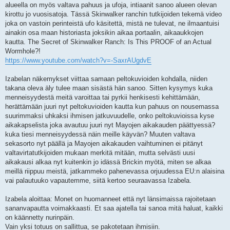
alueella on myös valtava pahuus ja ufoja, intiaanit sanoo alueen olevan
kirottu jo vuosisatoja. Tässä Skinwalker ranchin tutkijoiden tekemä video
joka on vastoin perinteistä ufo käsitettä, mistä ne tulevat, ne ilmaantuisi
ainakin osa maan historiasta joksikin aikaa portaalin, aikaaukkojen
kautta. The Secret of Skinwalker Ranch: Is This PROOF of an Actual
Wormhole?!
https://www.youtube.com/watch?v=-SaxrAUgdvE
Izabelan näkemykset viittaa samaan peltokuvioiden kohdalla, niiden
takana oleva äly tulee maan sisästä hän sanoo. Sitten kysymys kuka
menneisyydestä meitä varoittaa tai pyrkii henkisesti kehittämään,
herättämään juuri nyt peltokuvioiden kautta kun pahuus on nousemassa
suurimmaksi uhkaksi ihmisen jatkuvuudelle, onko peltokuvioissa kyse
aikakapselista joka avautuu juuri nyt Mayojen aikakauden päättyessä?
kuka tiesi menneisyydessä näin meille käyvän? Muuten valtava
sekasorto nyt päällä ja Mayojen aikakauden vaihtuminen ei pitänyt
valtavirtatutkijoiden mukaan merkitä mitään, mutta selvästi uusi
aikakausi alkaa nyt kuitenkin jo idässä Brickin myötä, miten se alkaa
meillä riippuu meistä, jatkammeko pahenevassa orjuudessa EU:n alaisina
vai palautuuko vapautemme, siitä kertoo seuraavassa Izabela.
Izabela aloittaa: Monet on huomanneet että nyt länsimaissa rajoitetaan
sananvapautta voimakkaasti. Et saa ajatella tai sanoa mitä haluat, kaikki
on käännetty nurinpäin.
Vain yksi totuus on sallittua, se pakotetaan ihmisiin.