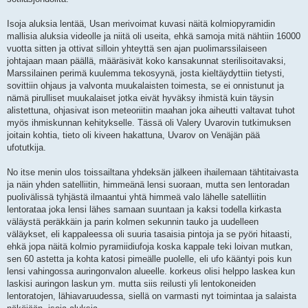
Isoja aluksia lentää, Usan merivoimat kuvasi näitä kolmiopyramidin
mallisia aluksia videolle ja niitä oli useita, ehkä samoja mitä nähtiin 16000
vuotta sitten ja ottivat silloin yhteyttä sen ajan puolimarssilaiseen
johtajaan maan päällä, määräsivät koko kansakunnat sterilisoitavaksi,
Marssilainen perimä kuulemma tekosyynä, josta kieltäydyttiin tietysti,
sovittiin ohjaus ja valvonta muukalaisten toimesta, se ei onnistunut ja
nämä pirulliset muukalaiset jotka eivät hyväksy ihmistä kuin täysin
alistettuna, ohjasivat ison meteoriitin maahan joka aiheutti valtavat tuhot
myös ihmiskunnan kehitykselle. Tässä oli Valery Uvarovin tutkimuksen
joitain kohtia, tieto oli kiveen hakattuna, Uvarov on Venäjän pää
ufotutkija.
No itse menin ulos toissailtana yhdeksän jälkeen ihailemaan tähtitaivasta
ja näin yhden satelliitin, himmeänä lensi suoraan, mutta sen lentoradan
puolivälissä tyhjästä ilmaantui yhtä himmeä valo lähelle satelliitin
lentorataa joka lensi lähes samaan suuntaan ja kaksi todella kirkasta
väläystä peräkkäin ja parin kolmen sekunnin tauko ja uudelleen
väläykset, eli kappaleessa oli suuria tasaisia pintoja ja se pyöri hitaasti,
ehkä jopa näitä kolmio pyramiidiufoja koska kappale teki loivan mutkan,
sen 60 astetta ja kohta katosi pimeälle puolelle, eli ufo kääntyi pois kun
lensi vahingossa auringonvalon alueelle. korkeus olisi helppo laskea kun
laskisi auringon laskun ym. mutta siis reilusti yli lentokoneiden
lentoratojen, lähiavaruudessa, siellä on varmasti nyt toimintaa ja salaista