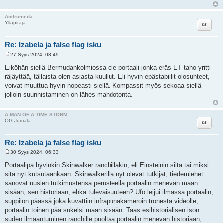
Andromeda
Lainaa
Ylläpitäjä
Re: Izabela ja false flag isku
27 Syys 2024, 08:49
V
i
Eiköhän siellä Bermudankolmiossa ole portaali jonka eräs ET taho yritti
e
räjäyttää, tällaista olen asiasta kuullut. Eli hyvin epästabiilit olosuhteet,
s
t
voivat muuttua hyvin nopeasti siellä. Kompassit myös sekoaa siellä
i
jolloin suunnistaminen on lähes mahdotonta.
A MAN OF A TIME STORM
Lainaa
OG Jumala
Re: Izabela ja false flag isku
30 Syys 2024, 06:33
V
i
Portaalipa hyvinkin Skinwalker ranchillakin, eli Einsteinin silta tai miksi
e
sitä nyt kutsutaankaan. Skinwalkerilla nyt olevat tutkijat, tiedemiehet
s
t
sanovat uusien tutkimustensa perusteella portaalin menevän maan
i
sisään, sen historiaan, ehkä tulevaisuuteen? Ufo leijui ilmassa portaalin,
suppilon päässä joka kuvattiin infrapunakameroin tronesta videolle,
portaalin toinen pää sukelsi maan sisään. Taas esihistorialisen ison
suden ilmaantuminen ranchille puoltaa portaalin menevän historiaan,