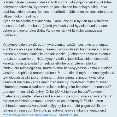
Izabela näkee tulevaisuudessa 1-20 vuotta, viljaympyröiden kuviot tulee
näkymään taivaalla, kyseessä on jonkinlainen kaksoistyö niiltä, jotka
ovat kuvioiden takana. (eli ensin herätettiin aktivistien mielenkiinto ja sen
jälkeen koko maailma.)
Kyse on holografisista kuvioista. Tämä loisi alun hyvien muukalaisten
kanssa Izabelan mukaan. (nämä yhdessä voisi hyvinkin luoda uuden
uskonnon, jonka tulon Baba Vanga on nähnyt lähitulevaisuudessa
tulevaksi.)
Viljaympyröiden tekijät ovat hyviä voimia. Erittäin positiivista energiaa
kun kaikki alkaa paljastaan itseään. Symboolisesti hän näkee kultaisen
sateen putoavan jokaiselle kansakunnalle. (kieltämättä tämä ei avannut
ratkaisua, vaan herätti lisää kysymyksiä viljapeltokuvioiden viesteistä,
keneltä ja mistä ajasta? on selvää että he ovat pitemmällä kuin
ihmiskunta teknologiassa, mutta ovatko henkisyydessä koska kuvioiden
viesti on etupäässä matemaattinen. Mutta näin oli myös menneisyydessä
teknologian osalta jotka rakennutti rakennelmia, siirsivät kiviä jotka
painoivat miljoona kertaa enemmän mitä nyt pystytään maksimissaan
siirtämään mutta olivatko he kuinka kehittyneitä henkisesti, heränneitä?
atomipommien jälkiä löytyy. Onko EU kehityksen huippu? Joidenkin
mielestä on, muttei läheskään kaikkien, jopa suurin osa kansoista "sotii"
nyt sen päätöksiä vastaan, kenelle se on kehittynyt? Eliitille, joten
suhtaudun suurella varauksella älyyn joka on meitä paljon edellä, sen
takana on aina suuri kontrolli, järjestäytyneisyys joka vie vapauden.)
https://www.youtube.com/watch?v=CAMlVEgIQt4