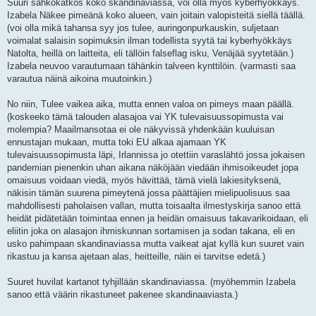
Suuri sähkökatkos koko skandinaviassa, voi olla myös kyberhyökkäys.
Izabela Näkee pimeänä koko alueen, vain joitain valopisteitä siellä täällä.
(voi olla mikä tahansa syy jos tulee, auringonpurkauskin, suljetaan
voimalat salaisin sopimuksin ilman todellista syytä tai kyberhyökkäys
Natolta, heillä on laitteita, eli tällöin falseflag isku, Venäjää syytetään.)
Izabela neuvoo varautumaan tähänkin talveen kynttilöin. (varmasti saa
varautua näinä aikoina muutoinkin.)
No niin, Tulee vaikea aika, mutta ennen valoa on pimeys maan päällä.
(koskeeko tämä talouden alasajoa vai YK tulevaisuussopimusta vai
molempia? Maailmansotaa ei ole näkyvissä yhdenkään kuuluisan
ennustajan mukaan, mutta toki EU alkaa ajamaan YK
tulevaisuussopimusta läpi, Irlannissa jo otettiin varaslähtö jossa jokaisen
pandemian pienenkin uhan aikana näköjään viedään ihmisoikeudet jopa
omaisuus voidaan viedä, myös hävittää, tämä vielä lakiesityksenä,
näkisin tämän suurena pimeytenä jossa päättäjien mielipuolisuus saa
mahdollisesti paholaisen vallan, mutta toisaalta ilmestyskirja sanoo että
heidät pidätetään toimintaa ennen ja heidän omaisuus takavarikoidaan, eli
eliitin joka on alasajon ihmiskunnan sortamisen ja sodan takana, eli en
usko pahimpaan skandinaviassa mutta vaikeat ajat kyllä kun suuret vain
rikastuu ja kansa ajetaan alas, heitteille, näin ei tarvitse edetä.)
Suuret huvilat kartanot tyhjillään skandinaviassa. (myöhemmin Izabela
sanoo että väärin rikastuneet pakenee skandinaaviasta.)