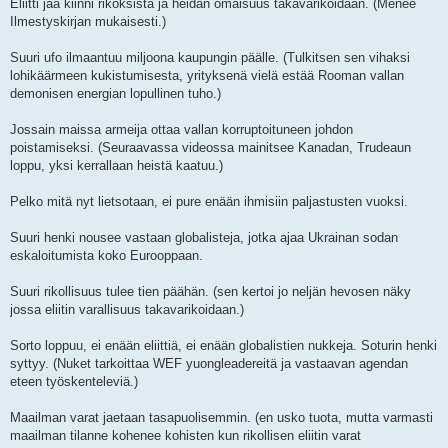
Eliitti jää kiinni rikoksista ja heidän omaisuus takavarikoidaan. (Menee
Ilmestyskirjan mukaisesti.)
Suuri ufo ilmaantuu miljoona kaupungin päälle. (Tulkitsen sen vihaksi
lohikäärmeen kukistumisesta, yrityksenä vielä estää Rooman vallan
demonisen energian lopullinen tuho.)
Jossain maissa armeija ottaa vallan korruptoituneen johdon
poistamiseksi. (Seuraavassa videossa mainitsee Kanadan, Trudeaun
loppu, yksi kerrallaan heistä kaatuu.)
Pelko mitä nyt lietsotaan, ei pure enään ihmisiin paljastusten vuoksi.
Suuri henki nousee vastaan globalisteja, jotka ajaa Ukrainan sodan
eskaloitumista koko Eurooppaan.
Suuri rikollisuus tulee tien päähän. (sen kertoi jo neljän hevosen näky
jossa eliitin varallisuus takavarikoidaan.)
Sorto loppuu, ei enään eliittiä, ei enään globalistien nukkeja. Soturin henki
syttyy. (Nuket tarkoittaa WEF yuongleadereitä ja vastaavan agendan
eteen työskenteleviä.)
Maailman varat jaetaan tasapuolisemmin. (en usko tuota, mutta varmasti
maailman tilanne kohenee kohisten kun rikollisen eliitin varat