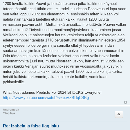
1200 luvulta kaikki Paavit ja heidän tekonsa jotka kaikki on käyneet
toteen täsmällisesti tähän asti, eli todellisuudessa Paaaveus ei lopu vaan
sen valta loppuu kuihtuen olemattomiin, ensinnäkin miten kukaan voi
nähdä näin tarkasti luetellen etukään kaikki Paavit 1200 luvulta
viimeiseen paaviin asti!!! Mutta mikä aiheuttaa merkittävän Paavin vallan
romahduksen? Tietysti uuden maailmanjärjestyksen kaatuminen jossa
Vatikaani on ollut salaseurojen kautta keskeinen tekijä vuosisatojen ajan,
edeten temppeliritareista 1776 perustettuihin illuminaatteihin edeten 1954
syntyneeseen bilderbergeihin ja samalla ollut yhteydessä niin idän
saatanan palvojiin kuin lännen luciferin palvojiinkin, eli vapaamuurareihin.
Otin tämän esiin koska Izabelan valoisat ennusteet vaikuttavat kovin
uskomattomilta juuri nyt, mutta Nostraan uskon, hän ennusti vuodelleen
oikein kaikki Venäjän suuret muutokset viime vuosisadalta ja kysynkin
miten joku voi luetella kaikki tulevat paavit 1200 luvulla oikein ja kertoa
heistä kaikista tarkemmin, aika ei ole este kaikille, varsinkaan
pyhimyksille.
What Nostradamus Predicts For 2024 SHOCKS Everyone!
https://www.youtube.com/watch?v=peVZBDqCBBg
Andromeda
Lainaa
Ylläpitäjä
Re: Izabela ja false flag isku