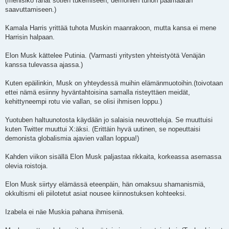
(menisikö rahat sotien tukemiseen, demonien tuhon päämäärän
saavuttamiseen.)
Kamala Harris yrittää tuhota Muskin maanrakoon, mutta kansa ei mene
Harrisin halpaan.
Elon Musk kättelee Putinia. (Varmasti yritysten yhteistyötä Venäjän
kanssa tulevassa ajassa.)
Kuten epäilinkin, Musk on yhteydessä muihin elämänmuotoihin.(toivotaan
ettei nämä esiinny hyväntahtoisina samalla risteyttäen meidät,
kehittyneempi rotu vie vallan, se olisi ihmisen loppu.)
Yuotuben haltuunotosta käydään jo salaisia neuvotteluja. Se muuttuisi
kuten Twitter muuttui X:äksi. (Erittäin hyvä uutinen, se nopeuttaisi
demonista globalismia ajavien vallan loppua!)
Kahden viikon sisällä Elon Musk paljastaa rikkaita, korkeassa asemassa
olevia roistoja.
Elon Musk siirtyy elämässä eteenpäin, hän omaksuu shamanismiä,
okkultismi eli piilotetut asiat nousee kiinnostuksen kohteeksi.
Izabela ei näe Muskia pahana ihmisenä.