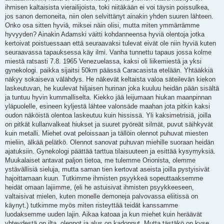
ihmisen kaltaisista vierailijoista, toki niitäkään ei voi täysin poissulkea,
jos sanon demoneita, niin olen selvittänyt ainakin yhden suuren lähteen.
Onko osa sitten hyviä, miksei näin olisi, mutta miten ymmärrämme
hyvyyden? Ainakin Adamski väitti kohdanneensa hyviä olentoja jotka
kertoivat poistuessaan että seuraavaksi tulevat eivät ole niin hyviä kuten
seuraavassa tapauksessa käy ilmi. Vanha tunnettu tapaus jossa kolme
miestä ratsasti 7.8. 1965 Venezuelassa, kaksi oli liikemiestä ja yksi
gynekologi. paikka sijaitsi 50km päässä Caracasista etelään. Yhtääkkiä
näkyy sokaiseva välähdys. He näkevät keltaista valoa säteilevän kiekon
laskeutuvan, he kuulevat hiljaisen hurinan joka kuuluu heidän pään sisältä
ja tuntuu hyvin kummalliselta. Kiekko jää leijumaan hiukan maanpinnan
yläpuolelle, esineen kyljestä lähtee valonsäde maahan jota pitkin kaksi
oudon näköistä olentoa laskeutuu kuin hississä. Yli kaksimetrisiä, joilla
on pitkät kullanvalkeat hiukset ja suuret pyöreät silmät, puvut säihkyvät
kuin metalli. Miehet ovat peloissaan ja tällöin olennot puhuvat miesten
mieliin, älkää pelätkö. Olennot sanovat puhuvan miehille suoraan heidän
ajatuksiin. Gynekologi päättää tarttua tilaisuuteen ja esittää kysymyksiä.
Muukalaiset antavat paljon tietoa, me tulemme Orionista, olemme
ystävällisiä sieluja, mutta saman tien kertovat aseista joilla pystyisivät
hajoittamaan kuun. Tutkimme ihmisten psyykkeä sopeuttaaksemme
heidät omaan lajiimme, (eli he astuisivat ihmisten psyykkeeseen,
valtaisivat mielen, kuten monelle demoneja palvovassa eliitissä on
käynyt.) tutkimme myös miten risteyttää teidät kanssamme
luodaksemme uuden lajin. Aikaa katoaa ja kun miehet kuin heräävät
yhteydestä on ilta, olennot ja alus on kadonnut. Mutta tästäkö on kyse,