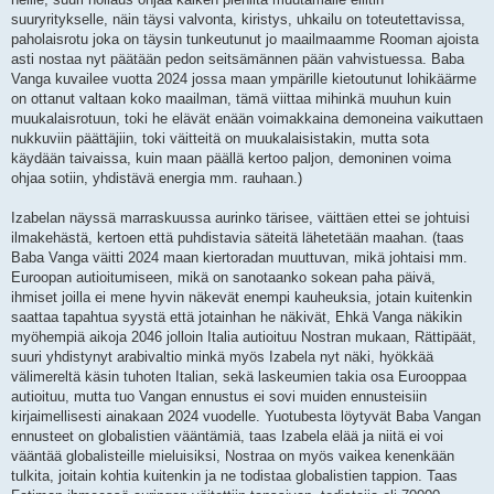
suuryritykselle, näin täysi valvonta, kiristys, uhkailu on toteutettavissa,
paholaisrotu joka on täysin tunkeutunut jo maailmaamme Rooman ajoista
asti nostaa nyt päätään pedon seitsämännen pään vahvistuessa. Baba
Vanga kuvailee vuotta 2024 jossa maan ympärille kietoutunut lohikäärme
on ottanut valtaan koko maailman, tämä viittaa mihinkä muuhun kuin
muukalaisrotuun, toki he elävät enään voimakkaina demoneina vaikuttaen
nukkuviin päättäjiin, toki väitteitä on muukalaisistakin, mutta sota
käydään taivaissa, kuin maan päällä kertoo paljon, demoninen voima
ohjaa sotiin, yhdistävä energia mm. rauhaan.)
Izabelan näyssä marraskuussa aurinko tärisee, väittäen ettei se johtuisi
ilmakehästä, kertoen että puhdistavia säteitä lähetetään maahan. (taas
Baba Vanga väitti 2024 maan kiertoradan muuttuvan, mikä johtaisi mm.
Euroopan autioitumiseen, mikä on sanotaanko sokean paha päivä,
ihmiset joilla ei mene hyvin näkevät enempi kauheuksia, jotain kuitenkin
saattaa tapahtua syystä että jotainhan he näkivät, Ehkä Vanga näkikin
myöhempiä aikoja 2046 jolloin Italia autioituu Nostran mukaan, Rättipäät,
suuri yhdistynyt arabivaltio minkä myös Izabela nyt näki, hyökkää
välimereltä käsin tuhoten Italian, sekä laskeumien takia osa Eurooppaa
autioituu, mutta tuo Vangan ennustus ei sovi muiden ennusteisiin
kirjaimellisesti ainakaan 2024 vuodelle. Yuotubesta löytyvät Baba Vangan
ennusteet on globalistien vääntämiä, taas Izabela elää ja niitä ei voi
vääntää globalisteille mieluisiksi, Nostraa on myös vaikea kenenkään
tulkita, joitain kohtia kuitenkin ja ne todistaa globalistien tappion. Taas