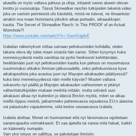
alueella on myös valtava pahuus ja ufoja, intiaanit sanoo alueen olevan
kirottu jo vuosisatoja. Tässä Skinwalker ranchin tutkijoiden tekemä video
joka on vastoin perinteistä ufo käsitettä, mistä ne tulevat, ne ilmaantuisi
ainakin osa maan historiasta joksikin aikaa portaalin, aikaaukkojen
kautta. The Secret of Skinwalker Ranch: Is This PROOF of an Actual
Wormhole?!
https://www.youtube.com/watch?v=-SaxrAUgdvE
Izabelan näkemykset viittaa samaan peltokuvioiden kohdalla, niiden
takana oleva äly tulee maan sisästä hän sanoo. Sitten kysymys kuka
menneisyydestä meitä varoittaa tai pyrkii henkisesti kehittämään,
herättämään juuri nyt peltokuvioiden kautta kun pahuus on nousemassa
suurimmaksi uhkaksi ihmisen jatkuvuudelle, onko peltokuvioissa kyse
aikakapselista joka avautuu juuri nyt Mayojen aikakauden päättyessä?
kuka tiesi menneisyydessä näin meille käyvän? Muuten valtava
sekasorto nyt päällä ja Mayojen aikakauden vaihtuminen ei pitänyt
valtavirtatutkijoiden mukaan merkitä mitään, mutta selvästi uusi
aikakausi alkaa nyt kuitenkin jo idässä Brickin myötä, miten se alkaa
meillä riippuu meistä, jatkammeko pahenevassa orjuudessa EU:n alaisina
vai palautuuko vapautemme, siitä kertoo seuraavassa Izabela.
Izabela aloittaa: Monet on huomanneet että nyt länsimaissa rajoitetaan
sananvapautta voimakkaasti. Et saa ajatella tai sanoa mitä haluat, kaikki
on käännetty nurinpäin.
Vain yksi totuus on sallittua, se pakotetaan ihmisiin.