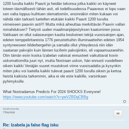
1200 luvulta kaikki Paavit ja heidän tekonsa jotka kaikki on käyneet
toteen täsmällisesti tähän asti, eli todellisuudessa Paaaveus ei lopu vaan
sen valta loppuu kuihtuen olemattomiin, ensinnäkin miten kukaan voi
nähdä näin tarkasti luetellen etukään kaikki Paavit 1200 luvulta
viimeiseen paaviin asti!!! Mutta mikä aiheuttaa merkittävän Paavin vallan
romahduksen? Tietysti uuden maailmanjärjestyksen kaatuminen jossa
Vatikaani on ollut salaseurojen kautta keskeinen tekijä vuosisatojen ajan,
edeten temppeliritareista 1776 perustettuihin illuminaatteihin edeten 1954
syntyneeseen bilderbergeihin ja samalla ollut yhteydessä niin idän
saatanan palvojiin kuin lännen luciferin palvojiinkin, eli vapaamuurareihin.
Otin tämän esiin koska Izabelan valoisat ennusteet vaikuttavat kovin
uskomattomilta juuri nyt, mutta Nostraan uskon, hän ennusti vuodelleen
oikein kaikki Venäjän suuret muutokset viime vuosisadalta ja kysynkin
miten joku voi luetella kaikki tulevat paavit 1200 luvulla oikein ja kertoa
heistä kaikista tarkemmin, aika ei ole este kaikille, varsinkaan
pyhimyksille.
What Nostradamus Predicts For 2024 SHOCKS Everyone!
https://www.youtube.com/watch?v=peVZBDqCBBg
Andromeda
Lainaa
Ylläpitäjä
Re: Izabela ja false flag isku