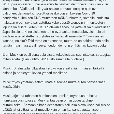
WEF joka on alistettu näille olennoille palvoen demoneita, niin idän kuin
lännen kuin Vatikaaniin liittyvät salaseurat vuosisatojen ajan ovat
palvoneet demoneita. Toteuttaa psykologisen kokeen Covid 19
pandemioin, ihmisen DNA muutetaan mRNA rokottein, samalla ihmisistä
halutaan eroon sekä sairastuttaa koko väestö alenevin immuniteetein,
lopulta valituista, kuten Klaus Schwab sanoo, he jättävät vain kourallisen
Japanilaisia ja Kiinalaisia koska he ovat auktoriteettiuskovaisimpia eli
luodaan uusi alistettu rotu yhdessä "ystävällismielisten" Orionilaisten
kanssa, näinkö? Toki tämä on skenaario, mutta se on pakko tuoda esiin
tämän maailmassa vallitsevan oudon demonisen hävitys kuvion vuoksi.)
Elon Musk on osallisena salaisissa kokouksissa, suunnittelua, strategiaa,
miten edetä. (Hän vaihtoi 2020 valoisammalle puolelle.)
Muskin X alustalla julkaistaan 2-3 viikon sisällä äärimmäisen tärkeitä
asioita ja ne tietysti leviää ympäri maailmaa.
Musk myös yritetään salamurhata autoonsa mutta auton panssarilasit
kestävätkin!
Musk järjestää rahaston hurrikaanien uhreille, myös uusi tuhoisa
hurrikaani olisi tulossa, Musk antaa osan omaisuudesta uhrien
auttamiseksi. Samaan aikaan deepstaten hallussa oleva Usan hallitus on
päättänyt sijoittaa rahat muualle kuin oman kansansa auttamiseen.