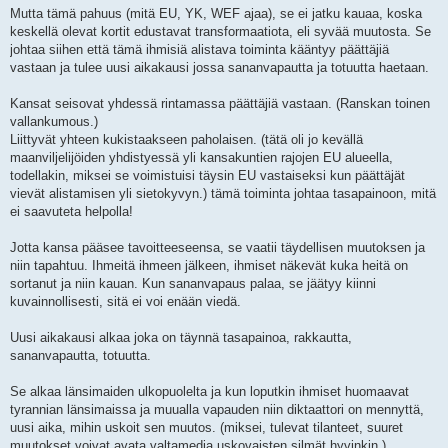
Mutta tämä pahuus (mitä EU, YK, WEF ajaa), se ei jatku kauaa, koska
keskellä olevat kortit edustavat transformaatiota, eli syvää muutosta. Se
johtaa siihen että tämä ihmisiä alistava toiminta kääntyy päättäjiä
vastaan ja tulee uusi aikakausi jossa sananvapautta ja totuutta haetaan.
Kansat seisovat yhdessä rintamassa päättäjiä vastaan. (Ranskan toinen
vallankumous.)
Liittyvät yhteen kukistaakseen paholaisen. (tätä oli jo kevällä
maanviljelijöiden yhdistyessä yli kansakuntien rajojen EU alueella,
todellakin, miksei se voimistuisi täysin EU vastaiseksi kun päättäjät
vievät alistamisen yli sietokyvyn.) tämä toiminta johtaa tasapainoon, mitä
ei saavuteta helpolla!
Jotta kansa pääsee tavoitteeseensa, se vaatii täydellisen muutoksen ja
niin tapahtuu. Ihmeitä ihmeen jälkeen, ihmiset näkevät kuka heitä on
sortanut ja niin kauan. Kun sananvapaus palaa, se jäätyy kiinni
kuvainnollisesti, sitä ei voi enään viedä.
Uusi aikakausi alkaa joka on täynnä tasapainoa, rakkautta,
sananvapautta, totuutta.
Se alkaa länsimaiden ulkopuolelta ja kun loputkin ihmiset huomaavat
tyrannian länsimaissa ja muualla vapauden niin diktaattori on mennyttä,
uusi aika, mihin uskoit sen muutos. (miksei, tulevat tilanteet, suuret
muutokset voivat avata valtamedia uskovaisten silmät hyvinkin.)