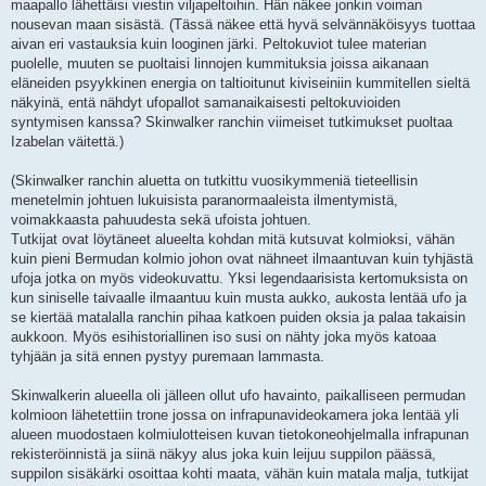
maapallo lähettäisi viestin viljapeltoihin. Hän näkee jonkin voiman
nousevan maan sisästä. (Tässä näkee että hyvä selvännäköisyys tuottaa
aivan eri vastauksia kuin looginen järki. Peltokuviot tulee materian
puolelle, muuten se puoltaisi linnojen kummituksia joissa aikanaan
eläneiden psyykkinen energia on taltioitunut kiviseiniin kummitellen sieltä
näkyinä, entä nähdyt ufopallot samanaikaisesti peltokuvioiden
syntymisen kanssa? Skinwalker ranchin viimeiset tutkimukset puoltaa
Izabelan väitettä.)
(Skinwalker ranchin aluetta on tutkittu vuosikymmeniä tieteellisin
menetelmin johtuen lukuisista paranormaaleista ilmentymistä,
voimakkaasta pahuudesta sekä ufoista johtuen.
Tutkijat ovat löytäneet alueelta kohdan mitä kutsuvat kolmioksi, vähän
kuin pieni Bermudan kolmio johon ovat nähneet ilmaantuvan kuin tyhjästä
ufoja jotka on myös videokuvattu. Yksi legendaarisista kertomuksista on
kun siniselle taivaalle ilmaantuu kuin musta aukko, aukosta lentää ufo ja
se kiertää matalalla ranchin pihaa katkoen puiden oksia ja palaa takaisin
aukkoon. Myös esihistoriallinen iso susi on nähty joka myös katoaa
tyhjään ja sitä ennen pystyy puremaan lammasta.
Skinwalkerin alueella oli jälleen ollut ufo havainto, paikalliseen permudan
kolmioon lähetettiin trone jossa on infrapunavideokamera joka lentää yli
alueen muodostaen kolmiulotteisen kuvan tietokoneohjelmalla infrapunan
rekisteröinnistä ja siinä näkyy alus joka kuin leijuu suppilon päässä,
suppilon sisäkärki osoittaa kohti maata, vähän kuin matala malja, tutkijat