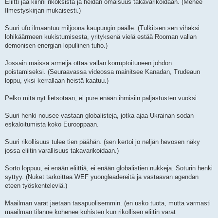
Eliitti jää kiinni rikoksista ja heidän omaisuus takavarikoidaan. (Menee
Ilmestyskirjan mukaisesti.)
Suuri ufo ilmaantuu miljoona kaupungin päälle. (Tulkitsen sen vihaksi
lohikäärmeen kukistumisesta, yrityksenä vielä estää Rooman vallan
demonisen energian lopullinen tuho.)
Jossain maissa armeija ottaa vallan korruptoituneen johdon
poistamiseksi. (Seuraavassa videossa mainitsee Kanadan, Trudeaun
loppu, yksi kerrallaan heistä kaatuu.)
Pelko mitä nyt lietsotaan, ei pure enään ihmisiin paljastusten vuoksi.
Suuri henki nousee vastaan globalisteja, jotka ajaa Ukrainan sodan
eskaloitumista koko Eurooppaan.
Suuri rikollisuus tulee tien päähän. (sen kertoi jo neljän hevosen näky
jossa eliitin varallisuus takavarikoidaan.)
Sorto loppuu, ei enään eliittiä, ei enään globalistien nukkeja. Soturin henki
syttyy. (Nuket tarkoittaa WEF yuongleadereitä ja vastaavan agendan
eteen työskenteleviä.)
Maailman varat jaetaan tasapuolisemmin. (en usko tuota, mutta varmasti
maailman tilanne kohenee kohisten kun rikollisen eliitin varat