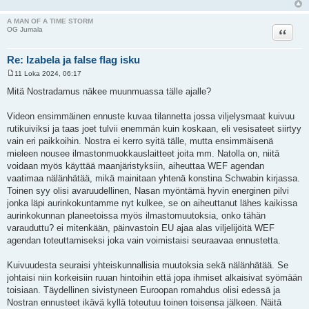
A MAN OF A TIME STORM
Lainaa
OG Jumala
Re: Izabela ja false flag isku
11 Loka 2024, 06:17
V
i
Mitä Nostradamus näkee muunmuassa tälle ajalle?
e
s
t
Videon ensimmäinen ennuste kuvaa tilannetta jossa viljelysmaat kuivuu
i
rutikuiviksi ja taas joet tulvii enemmän kuin koskaan, eli vesisateet siirtyy
vain eri paikkoihin. Nostra ei kerro syitä tälle, mutta ensimmäisenä
mieleen nousee ilmastonmuokkauslaitteet joita mm. Natolla on, niitä
voidaan myös käyttää maanjäristyksiin, aiheuttaa WEF agendan
vaatimaa nälänhätää, mikä mainitaan yhtenä konstina Schwabin kirjassa.
Toinen syy olisi avaruudellinen, Nasan myöntämä hyvin energinen pilvi
jonka läpi aurinkokuntamme nyt kulkee, se on aiheuttanut lähes kaikissa
aurinkokunnan planeetoissa myös ilmastomuutoksia, onko tähän
varauduttu? ei mitenkään, päinvastoin EU ajaa alas viljelijöitä WEF
agendan toteuttamiseksi joka vain voimistaisi seuraavaa ennustetta.
Kuivuudesta seuraisi yhteiskunnallisia muutoksia sekä nälänhätää. Se
johtaisi niin korkeisiin ruuan hintoihin että jopa ihmiset alkaisivat syömään
toisiaan. Täydellinen sivistyneen Euroopan romahdus olisi edessä ja
Nostran ennusteet ikävä kyllä toteutuu toinen toisensa jälkeen. Näitä