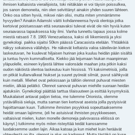
ihmisen kaltaisista vierailijoista, toki niitäkään ei voi täysin poissulkea,
jos sanon demoneita, niin olen selvittänyt ainakin yhden suuren lähteen.
Onko osa sitten hyviä, miksei näin olisi, mutta miten ymmärrämme
hyvyyden? Ainakin Adamski väitti kohdanneensa hyviä olentoja jotka
kertoivat poistuessaan että seuraavaksi tulevat eivät ole niin hyviä kuten
seuraavassa tapauksessa käy ilmi. Vanha tunnettu tapaus jossa kolme
miestä ratsasti 7.8. 1965 Venezuelassa, kaksi oli liikemiestä ja yksi
gynekologi. paikka sijaitsi 50km päässä Caracasista etelään. Yhtääkkiä
näkyy sokaiseva välähdys. He näkevät keltaista valoa säteilevän kiekon
laskeutuvan, he kuulevat hiljaisen hurinan joka kuuluu heidän pään sisältä
ja tuntuu hyvin kummalliselta. Kiekko jää leijumaan hiukan maanpinnan
yläpuolelle, esineen kyljestä lähtee valonsäde maahan jota pitkin kaksi
oudon näköistä olentoa laskeutuu kuin hississä. Yli kaksimetrisiä, joilla
on pitkät kullanvalkeat hiukset ja suuret pyöreät silmät, puvut säihkyvät
kuin metalli. Miehet ovat peloissaan ja tällöin olennot puhuvat miesten
mieliin, älkää pelätkö. Olennot sanovat puhuvan miehille suoraan heidän
ajatuksiin. Gynekologi päättää tarttua tilaisuuteen ja esittää kysymyksiä.
Muukalaiset antavat paljon tietoa, me tulemme Orionista, olemme
ystävällisiä sieluja, mutta saman tien kertovat aseista joilla pystyisivät
hajoittamaan kuun. Tutkimme ihmisten psyykkeä sopeuttaaksemme
heidät omaan lajiimme, (eli he astuisivat ihmisten psyykkeeseen,
valtaisivat mielen, kuten monelle demoneja palvovassa eliitissä on
käynyt.) tutkimme myös miten risteyttää teidät kanssamme
luodaksemme uuden lajin. Aikaa katoaa ja kun miehet kuin heräävät
yhteydestä on ilta, olennot ja alus on kadonnut. Mutta tästäkö on kyse,