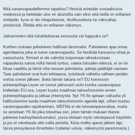
Mitä sananvapaudellemme tapahtuu? Ihmisiä estetään sosiaalisissa
medioissa ja heitetään ulos eri alustoilta vain siksi että heillä on erillainen
mielipide, kyse ei ole vihapuheesta, rikollisuudesta tai väkivaltaa
ylistävistä. Riittää että on erillainen näkemys.
Jatkammeko tätä tukahduttavaa sensuuria vai loppuuko se?
Korttien mukaan paholainen hallitsee länsimaita. Paholainen ajaa omaa
agendaansa joka ei tunne sananvapautta. Se herättää kansassa vihaa ja
vastustusta. Ihmiset ei ole valmiita luopumaan oikeuksistaan,
vapaudesta sanoa miltä heistä tuntuu, vaieta totuuden edessä, ei se on
liikaa vaadittu ja tämä viha nousee paholaista, pahoja päättäjiä vastaan.
Taas paholaiset ovat kuin tehtaassa, työntävät valhetta valheen perään,
sortoa sorron jälkeen. (ketä tämän takana on? EU komission
puheenjohtaja Leyen on tuonut jatkuvasti esiin kuinka sananvapaus
kielletään EU:ssa, Leyen kuului maailman talousfoorumiin ennen
puheenjohtajuutta ja jatkaa yhteistyötä. Nyt YK:lle ajetaan valtuutta yli
hallitustemme tuoda maailman talousfoorumin agenda läpi, siihen kuuluu
sananvapauden rajoittaminen, WEFfilä ei ole toimeenpanovaltaa, mutta
se annetaan YK:lle joka toteuttaa sen, joten tämän mukaan tilanne
pahenee kauhuyhteiskunnaksi, jossa otetaan myös rokotepassit käyttöön
ja jos et rokottaudu olet vailla pisteitä, Kiina mallia ajavat jälleen läpi,
tässä pimeydessä ihmettelen Izabelan uskoa, näkemystä paremmasta.)