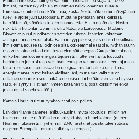
Fatiman ihmeessä auringon väitettiin tanssivan, todistajia oli 70000
ihmistä, mutta näky oli vain muutamien neliökilometrien alueella.
Eurooppa ei autioidu senkään takia, koska Nostra näki eniten näkyjä juuri
tuleville ajoille juuri Euroopasta, mutta ne peitetään lähes kaikissa
tietolähteissä, vähänkin tutkien huomaa ettei EU:ta enään ole, Nostra
näki EU:n kuitenkin aiemmin, eikä Natoa ole Euroopassa. Madame
Blavatsky puhui puhdistavien säteiden tulosta. Izabelan väittämän
auringon tärinän voisi tulkita Fatiman tyyppiseksi, jossa ehkä hetkellisesti
ihmiskunta nousee tai jokin osa siitä korkeammalle tasolle, nythän suurin
osa voi vastaanottaa kaksi tasoa ylempää energiaa Gurdjieffin mukaan,
eli korkeintaa luovaa energiaa tajuisesti, muttei voi hallita luovuutta,
herääminen johtaisi taas ydistävän energian vastaanottamiseen tajunnan
tasolla, eli kosmisen rakkauden energiaa, muttei hallitse sitä. Tämä
energia menee jo nyt kaiken elollisen läpi, mutta sen vaikutus on
erillainen sen mukaisesti mikä on henkisen tai heräämisen tai kehityksen
taso, eli syntyisi Fatiman ihmeen kaltainen tila jossa kokisimme ehkä
jotain mitä Izabela väittää.)
Kamala Harris kutistuu symboolisesti pois pelistä.
Lähiidän tilanne pahenee lähikuukausina, mutta loputulos, milloin nyt
tuleekaan, on se että lähiidän maat yhdistyy ja Israel katoaa. (menee
Nostran mukaisesti, myöhemmin 2046 näistä rättipäistä tulee sotaisa
ongelma Euroopalle, mutta ei siitä nyt enempää.)