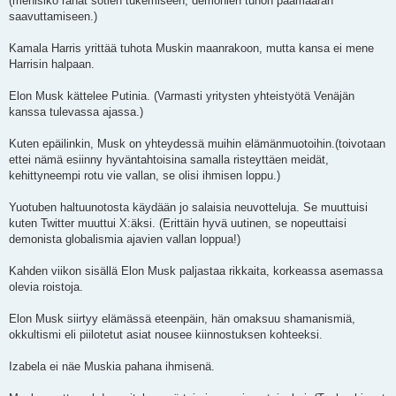
(menisikö rahat sotien tukemiseen, demonien tuhon päämäärän
saavuttamiseen.)
Kamala Harris yrittää tuhota Muskin maanrakoon, mutta kansa ei mene
Harrisin halpaan.
Elon Musk kättelee Putinia. (Varmasti yritysten yhteistyötä Venäjän
kanssa tulevassa ajassa.)
Kuten epäilinkin, Musk on yhteydessä muihin elämänmuotoihin.(toivotaan
ettei nämä esiinny hyväntahtoisina samalla risteyttäen meidät,
kehittyneempi rotu vie vallan, se olisi ihmisen loppu.)
Yuotuben haltuunotosta käydään jo salaisia neuvotteluja. Se muuttuisi
kuten Twitter muuttui X:äksi. (Erittäin hyvä uutinen, se nopeuttaisi
demonista globalismia ajavien vallan loppua!)
Kahden viikon sisällä Elon Musk paljastaa rikkaita, korkeassa asemassa
olevia roistoja.
Elon Musk siirtyy elämässä eteenpäin, hän omaksuu shamanismiä,
okkultismi eli piilotetut asiat nousee kiinnostuksen kohteeksi.
Izabela ei näe Muskia pahana ihmisenä.