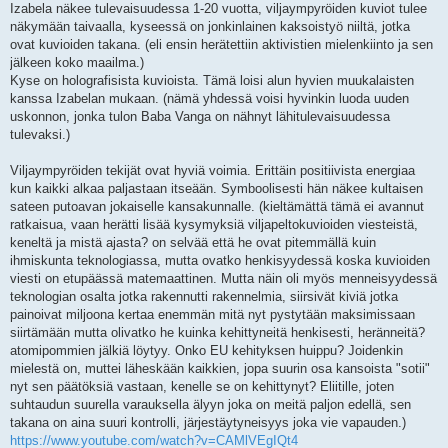
Izabela näkee tulevaisuudessa 1-20 vuotta, viljaympyröiden kuviot tulee
näkymään taivaalla, kyseessä on jonkinlainen kaksoistyö niiltä, jotka
ovat kuvioiden takana. (eli ensin herätettiin aktivistien mielenkiinto ja sen
jälkeen koko maailma.)
Kyse on holografisista kuvioista. Tämä loisi alun hyvien muukalaisten
kanssa Izabelan mukaan. (nämä yhdessä voisi hyvinkin luoda uuden
uskonnon, jonka tulon Baba Vanga on nähnyt lähitulevaisuudessa
tulevaksi.)
Viljaympyröiden tekijät ovat hyviä voimia. Erittäin positiivista energiaa
kun kaikki alkaa paljastaan itseään. Symboolisesti hän näkee kultaisen
sateen putoavan jokaiselle kansakunnalle. (kieltämättä tämä ei avannut
ratkaisua, vaan herätti lisää kysymyksiä viljapeltokuvioiden viesteistä,
keneltä ja mistä ajasta? on selvää että he ovat pitemmällä kuin
ihmiskunta teknologiassa, mutta ovatko henkisyydessä koska kuvioiden
viesti on etupäässä matemaattinen. Mutta näin oli myös menneisyydessä
teknologian osalta jotka rakennutti rakennelmia, siirsivät kiviä jotka
painoivat miljoona kertaa enemmän mitä nyt pystytään maksimissaan
siirtämään mutta olivatko he kuinka kehittyneitä henkisesti, heränneitä?
atomipommien jälkiä löytyy. Onko EU kehityksen huippu? Joidenkin
mielestä on, muttei läheskään kaikkien, jopa suurin osa kansoista "sotii"
nyt sen päätöksiä vastaan, kenelle se on kehittynyt? Eliitille, joten
suhtaudun suurella varauksella älyyn joka on meitä paljon edellä, sen
takana on aina suuri kontrolli, järjestäytyneisyys joka vie vapauden.)
https://www.youtube.com/watch?v=CAMlVEgIQt4