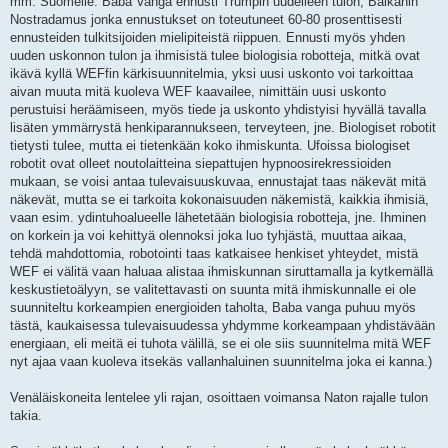
mm. Suomelle. Baba Vanga ennusti Trumpin uudelleen tulon, Balkanin
Nostradamus jonka ennustukset on toteutuneet 60-80 prosenttisesti
ennusteiden tulkitsijoiden mielipiteistä riippuen. Ennusti myös yhden
uuden uskonnon tulon ja ihmisistä tulee biologisia robotteja, mitkä ovat
ikävä kyllä WEFfin kärkisuunnitelmia, yksi uusi uskonto voi tarkoittaa
aivan muuta mitä kuoleva WEF kaavailee, nimittäin uusi uskonto
perustuisi heräämiseen, myös tiede ja uskonto yhdistyisi hyvällä tavalla
lisäten ymmärrystä henkiparannukseen, terveyteen, jne. Biologiset robotit
tietysti tulee, mutta ei tietenkään koko ihmiskunta. Ufoissa biologiset
robotit ovat olleet noutolaitteina siepattujen hypnoosirekressioiden
mukaan, se voisi antaa tulevaisuuskuvaa, ennustajat taas näkevät mitä
näkevät, mutta se ei tarkoita kokonaisuuden näkemistä, kaikkia ihmisiä,
vaan esim. ydintuhoalueelle lähetetään biologisia robotteja, jne. Ihminen
on korkein ja voi kehittyä olennoksi joka luo tyhjästä, muuttaa aikaa,
tehdä mahdottomia, robotointi taas katkaisee henkiset yhteydet, mistä
WEF ei välitä vaan haluaa alistaa ihmiskunnan siruttamalla ja kytkemällä
keskustietoälyyn, se valitettavasti on suunta mitä ihmiskunnalle ei ole
suunniteltu korkeampien energioiden taholta, Baba vanga puhuu myös
tästä, kaukaisessa tulevaisuudessa yhdymme korkeampaan yhdistävään
energiaan, eli meitä ei tuhota välillä, se ei ole siis suunnitelma mitä WEF
nyt ajaa vaan kuoleva itsekäs vallanhaluinen suunnitelma joka ei kanna.)
Venäläiskoneita lentelee yli rajan, osoittaen voimansa Naton rajalle tulon
takia.