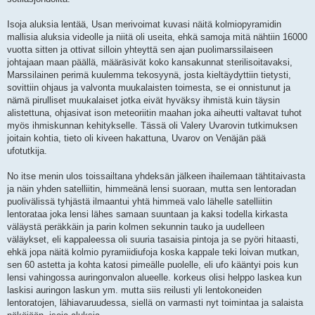
Isoja aluksia lentää, Usan merivoimat kuvasi näitä kolmiopyramidin
mallisia aluksia videolle ja niitä oli useita, ehkä samoja mitä nähtiin 16000
vuotta sitten ja ottivat silloin yhteyttä sen ajan puolimarssilaiseen
johtajaan maan päällä, määräsivät koko kansakunnat sterilisoitavaksi,
Marssilainen perimä kuulemma tekosyynä, josta kieltäydyttiin tietysti,
sovittiin ohjaus ja valvonta muukalaisten toimesta, se ei onnistunut ja
nämä pirulliset muukalaiset jotka eivät hyväksy ihmistä kuin täysin
alistettuna, ohjasivat ison meteoriitin maahan joka aiheutti valtavat tuhot
myös ihmiskunnan kehitykselle. Tässä oli Valery Uvarovin tutkimuksen
joitain kohtia, tieto oli kiveen hakattuna, Uvarov on Venäjän pää
ufotutkija.
No itse menin ulos toissailtana yhdeksän jälkeen ihailemaan tähtitaivasta
ja näin yhden satelliitin, himmeänä lensi suoraan, mutta sen lentoradan
puolivälissä tyhjästä ilmaantui yhtä himmeä valo lähelle satelliitin
lentorataa joka lensi lähes samaan suuntaan ja kaksi todella kirkasta
väläystä peräkkäin ja parin kolmen sekunnin tauko ja uudelleen
väläykset, eli kappaleessa oli suuria tasaisia pintoja ja se pyöri hitaasti,
ehkä jopa näitä kolmio pyramiidiufoja koska kappale teki loivan mutkan,
sen 60 astetta ja kohta katosi pimeälle puolelle, eli ufo kääntyi pois kun
lensi vahingossa auringonvalon alueelle. korkeus olisi helppo laskea kun
laskisi auringon laskun ym. mutta siis reilusti yli lentokoneiden
lentoratojen, lähiavaruudessa, siellä on varmasti nyt toimintaa ja salaista