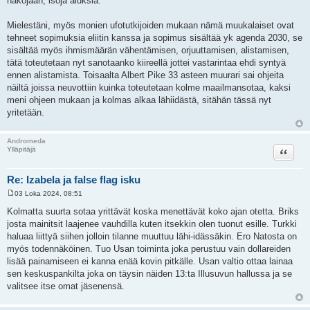
näköjään, isoja aluksia.
Mielestäni, myös monien ufotutkijoiden mukaan nämä muukalaiset ovat
tehneet sopimuksia eliitin kanssa ja sopimus sisältää yk agenda 2030, se
sisältää myös ihmismäärän vähentämisen, orjuuttamisen, alistamisen,
tätä toteutetaan nyt sanotaanko kiireellä jottei vastarintaa ehdi syntyä
ennen alistamista. Toisaalta Albert Pike 33 asteen muurari sai ohjeita
näiltä joissa neuvottiin kuinka toteutetaan kolme maailmansotaa, kaksi
meni ohjeen mukaan ja kolmas alkaa lähiidästä, sitähän tässä nyt
yritetään.
Andromeda
Lainaa
Ylläpitäjä
Re: Izabela ja false flag isku
03 Loka 2024, 08:51
V
i
Kolmatta suurta sotaa yrittävät koska menettävät koko ajan otetta. Briks
e
josta mainitsit laajenee vauhdilla kuten itsekkin olen tuonut esille. Turkki
s
t
haluaa liittyä siihen jolloin tilanne muuttuu lähi-idässäkin. Ero Natosta on
i
myös todennäköinen. Tuo Usan toiminta joka perustuu vain dollareiden
lisää painamiseen ei kanna enää kovin pitkälle. Usan valtio ottaa lainaa
sen keskuspankilta joka on täysin näiden 13:ta Illusuvun hallussa ja se
valitsee itse omat jäsenensä.