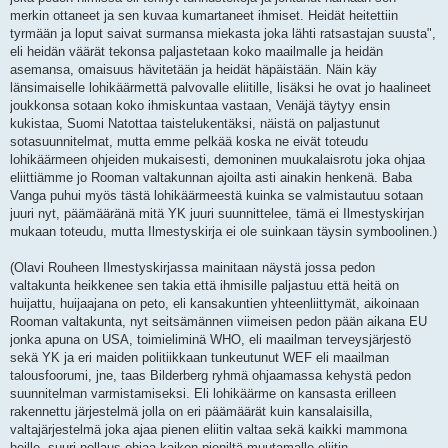
merkin ottaneet ja sen kuvaa kumartaneet ihmiset. Heidät heitettiin
tyrmään ja loput saivat surmansa miekasta joka lähti ratsastajan suusta",
eli heidän väärät tekonsa paljastetaan koko maailmalle ja heidän
asemansa, omaisuus hävitetään ja heidät häpäistään. Näin käy
länsimaiselle lohikäärmettä palvovalle eliitille, lisäksi he ovat jo haalineet
joukkonsa sotaan koko ihmiskuntaa vastaan, Venäjä täytyy ensin
kukistaa, Suomi Natottaa taistelukentäksi, näistä on paljastunut
sotasuunnitelmat, mutta emme pelkää koska ne eivät toteudu
lohikäärmeen ohjeiden mukaisesti, demoninen muukalaisrotu joka ohjaa
eliittiämme jo Rooman valtakunnan ajoilta asti ainakin henkenä. Baba
Vanga puhui myös tästä lohikäärmeestä kuinka se valmistautuu sotaan
juuri nyt, päämääränä mitä YK juuri suunnittelee, tämä ei Ilmestyskirjan
mukaan toteudu, mutta Ilmestyskirja ei ole suinkaan täysin symboolinen.)
(Olavi Rouheen Ilmestyskirjassa mainitaan näystä jossa pedon
valtakunta heikkenee sen takia että ihmisille paljastuu että heitä on
huijattu, huijaajana on peto, eli kansakuntien yhteenliittymät, aikoinaan
Rooman valtakunta, nyt seitsämännen viimeisen pedon pään aikana EU
jonka apuna on USA, toimieliminä WHO, eli maailman terveysjärjestö
sekä YK ja eri maiden politiikkaan tunkeutunut WEF eli maailman
talousfoorumi, jne, taas Bilderberg ryhmä ohjaamassa kehystä pedon
suunnitelman varmistamiseksi. Eli lohikäärme on kansasta erilleen
rakennettu järjestelmä jolla on eri päämäärät kuin kansalaisilla,
valtajärjestelmä joka ajaa pienen eliitin valtaa sekä kaikki mammona
heille, suuri nollaus ohjaa kaiken pieniltä muutamalle eliitin