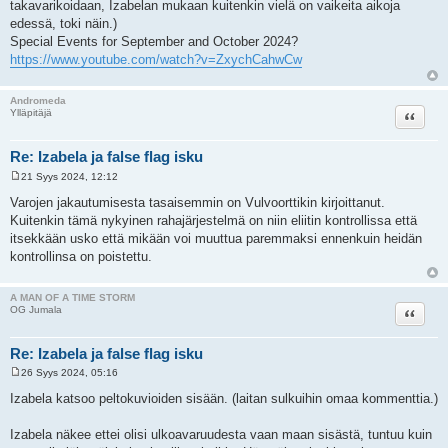
takavarikoidaan, Izabelan mukaan kuitenkin vielä on vaikeita aikoja
edessä, toki näin.)
Special Events for September and October 2024?
https://www.youtube.com/watch?v=ZxychCahwCw
Andromeda
Lainaa
Ylläpitäjä
Re: Izabela ja false flag isku
21 Syys 2024, 12:12
V
i
Varojen jakautumisesta tasaisemmin on Vulvoorttikin kirjoittanut.
e
Kuitenkin tämä nykyinen rahajärjestelmä on niin eliitin kontrollissa että
s
t
itsekkään usko että mikään voi muuttua paremmaksi ennenkuin heidän
i
kontrollinsa on poistettu.
A MAN OF A TIME STORM
Lainaa
OG Jumala
Re: Izabela ja false flag isku
26 Syys 2024, 05:16
V
i
Izabela katsoo peltokuvioiden sisään. (laitan sulkuihin omaa kommenttia.)
e
s
t
Izabela näkee ettei olisi ulkoavaruudesta vaan maan sisästä, tuntuu kuin
i