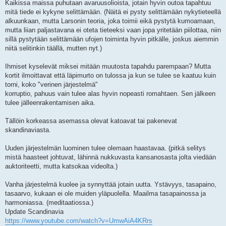
Kaikissa maissa puhutaan avaruusolioista, jotain hyvin outoa tapahtuu
mitä tiede ei kykyne selittämään. (Näitä ei pysty selittämään nykytieteellä
alkuunkaan, mutta Larsonin teoria, joka toimii eikä pystytä kumoamaan,
mutta liian paljastavana ei oteta tieteeksi vaan jopa yritetään piilottaa, niin
sillä pystytään selittämään ufojen toiminta hyvin pitkälle, joskus aiemmin
niitä selitinkin täällä, mutten nyt.)
Ihmiset kyselevät miksei mitään muutosta tapahdu parempaan? Mutta
kortit ilmoittavat että läpimurto on tulossa ja kun se tulee se kaatuu kuin
torni, koko "verinen järjestelmä"
korruptio, pahuus vain tulee alas hyvin nopeasti romahtaen. Sen jälkeen
tulee jälleenrakentamisen aika.
Tällöin korkeassa asemassa olevat katoavat tai pakenevat
skandinaviasta.
Uuden järjestelmän luominen tulee olemaan haastavaa. (pitkä selitys
mistä haasteet johtuvat, lähinnä nukkuvasta kansanosasta jolta viedään
auktoriteetti, mutta katsokaa videolta.)
Vanha järjestelmä kuolee ja synnyttää jotain uutta. Ystävyys, tasapaino,
tasaarvo, kukaan ei ole muiden yläpuolella. Maailma tasapainossa ja
harmoniassa. (meditaatiossa.)
Update Scandinavia
https://www.youtube.com/watch?v=UmwAiA4KRrs