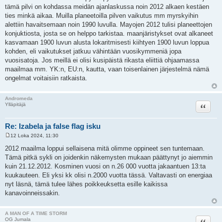
tämä pilvi on kohdassa meidän ajanlaskussa noin 2012 alkaen kestäen
ties minkä aikaa. Muilla planeetoilla pilven vaikutus mm myrskyihin
alettiin havaitsemaan noin 1990 luvulla. Mayojen 2012 tulisi planeettojen
konjuktiosta, josta se on helppo tarkistaa. maanjäristykset ovat alkaneet
kasvamaan 1900 luvun alusta lokaritmisesti kiihtyen 1900 luvun loppua
kohden, eli vaikutukset jatkuu vähintään vuosikymmeniä jopa
vuosisatoja. Jos meillä ei olisi kusipäistä rikasta eliittiä ohjaamassa
maailmaa mm. YK:n, EU:n, kautta, vaan toisenlainen järjestelmä nämä
ongelmat voitaisiin ratkaista.
Andromeda
Lainaa
Ylläpitäjä
Re: Izabela ja false flag isku
12 Loka 2024, 11:30
V
i
2012 maailma loppui sellaisena mitä olimme oppineet sen tuntemaan.
e
Tämä pitkä sykli on joidenkin näkemysten mukaan päättynyt jo aiemmin
s
t
kuin 21.12.2012. Kosminen vuosi on n.26 000 vuotta jakaantuen 13:ta
i
kuukauteen. Eli yksi kk olisi n.2000 vuotta tässä. Valtavasti on energiaa
nyt läsnä, tämä tulee lähes poikkeuksetta esille kaikissa
kanavoinneissakin.
A MAN OF A TIME STORM
Lainaa
OG Jumala