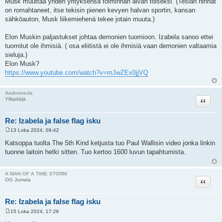
Musk muuttaa yhden yrityksensä toiminnan aivan toiseksi. (Teslan hinnat
on romahtaneet, itse tekisin pienen kevyen halvan sportin, kansan
sähköauton, Musk liikemiehenä tekee jotain muuta.)
Elon Muskin paljastukset johtaa demonien tuomioon. Izabela sanoo ettei
tuomitut ole ihmisiä. ( osa eliitistä ei ole ihmisiä vaan demonien valtaamia
sieluja.)
Elon Musk?
https://www.youtube.com/watch?v=mJwZEx0jjVQ
Andromeda
Lainaa
Ylläpitäjä
Re: Izabela ja false flag isku
13 Loka 2024, 09:42
V
i
Katsoppa tuolta The 5th Kind ketjusta tuo Paul Wallisin video jonka linkin
e
tuonne laitoin hetki sitten. Tuo kertoo 1600 luvun tapahtumista.
s
t
i
A MAN OF A TIME STORM
Lainaa
OG Jumala
Re: Izabela ja false flag isku
15 Loka 2024, 17:26
V
i