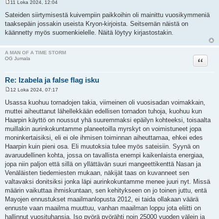
11 Loka 2024, 12:04
V
i
Sateiden siirtymisestä kuivempiin paikkoihin oli mainittu vuosikymmeniä
e
taaksepäin jossakin useista Kryon-kirjoista. Seitsemän näistä on
s
t
käännetty myös suomenkielelle. Näitä löytyy kirjastostakin.
i
A MAN OF A TIME STORM
Lainaa
OG Jumala
Re: Izabela ja false flag isku
12 Loka 2024, 07:17
V
i
Usassa kuohuu tornadojen takia, viimeinen oli vuosisadan voimakkain,
e
muttei aiheuttanut lähellekkään edellisen tornadon tuhoja, kuohuu kun
s
t
Haarpin käyttö on noussut yhä suuremmaksi epäilyn kohteeksi, toisaalta
i
muillakin aurinkokuntamme planeetoilla myrskyt on voimistuneet jopa
moninkertaisiksi, eli ei ole ihmisen toiminnan aiheuttamaa, ehkei edes
Haarpin kuin pieni osa. Eli muutoksia tulee myös sateisiin. Syynä on
avaruudellinen kohta, jossa on tavallista enempi kaikenlaista energiaa,
jopa niin paljon että sillä on yllättävän suuri mangeettikenttä Nasan ja
Venäläisten tiedemiesten mukaan, näkijät taas on kuvanneet sen
valtavaksi donitsiksi jonka läpi aurinkokuntamme menee juuri nyt. Missä
määrin vaikuttaa ihmiskuntaan, sen kehitykseen on jo toinen juttu, entä
Mayojen ennustukset maailmanlopusta 2012, ei taida ollakaan väärä
ennuste vaan maailma muuttuu, vanhan maailman loppu jota eliitti on
hallinnut vuosituhansia. Iso pyörä pyörähti noin 25000 vuoden välein ja