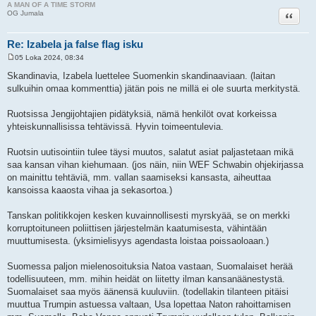
A MAN OF A TIME STORM
Lainaa
OG Jumala
Re: Izabela ja false flag isku
05 Loka 2024, 08:34
V
i
Skandinavia, Izabela luettelee Suomenkin skandinaaviaan. (laitan
e
sulkuihin omaa kommenttia) jätän pois ne millä ei ole suurta merkitystä.
s
t
i
Ruotsissa Jengijohtajien pidätyksiä, nämä henkilöt ovat korkeissa
yhteiskunnallisissa tehtävissä. Hyvin toimeentulevia.
Ruotsin uutisointiin tulee täysi muutos, salatut asiat paljastetaan mikä
saa kansan vihan kiehumaan. (jos näin, niin WEF Schwabin ohjekirjassa
on mainittu tehtäviä, mm. vallan saamiseksi kansasta, aiheuttaa
kansoissa kaaosta vihaa ja sekasortoa.)
Tanskan politikkojen kesken kuvainnollisesti myrskyää, se on merkki
korruptoituneen poliittisen järjestelmän kaatumisesta, vähintään
muuttumisesta. (yksimielisyys agendasta loistaa poissaoloaan.)
Suomessa paljon mielenosoituksia Natoa vastaan, Suomalaiset herää
todellisuuteen, mm. mihin heidät on liitetty ilman kansanäänestystä.
Suomalaiset saa myös äänensä kuuluviin. (todellakin tilanteen pitäisi
muuttua Trumpin astuessa valtaan, Usa lopettaa Naton rahoittamisen