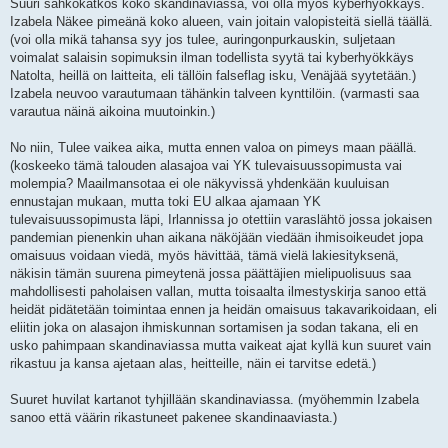
Suuri sähkökatkos koko skandinaviassa, voi olla myös kyberhyökkäys.
Izabela Näkee pimeänä koko alueen, vain joitain valopisteitä siellä täällä.
(voi olla mikä tahansa syy jos tulee, auringonpurkauskin, suljetaan
voimalat salaisin sopimuksin ilman todellista syytä tai kyberhyökkäys
Natolta, heillä on laitteita, eli tällöin falseflag isku, Venäjää syytetään.)
Izabela neuvoo varautumaan tähänkin talveen kynttilöin. (varmasti saa
varautua näinä aikoina muutoinkin.)
No niin, Tulee vaikea aika, mutta ennen valoa on pimeys maan päällä.
(koskeeko tämä talouden alasajoa vai YK tulevaisuussopimusta vai
molempia? Maailmansotaa ei ole näkyvissä yhdenkään kuuluisan
ennustajan mukaan, mutta toki EU alkaa ajamaan YK
tulevaisuussopimusta läpi, Irlannissa jo otettiin varaslähtö jossa jokaisen
pandemian pienenkin uhan aikana näköjään viedään ihmisoikeudet jopa
omaisuus voidaan viedä, myös hävittää, tämä vielä lakiesityksenä,
näkisin tämän suurena pimeytenä jossa päättäjien mielipuolisuus saa
mahdollisesti paholaisen vallan, mutta toisaalta ilmestyskirja sanoo että
heidät pidätetään toimintaa ennen ja heidän omaisuus takavarikoidaan, eli
eliitin joka on alasajon ihmiskunnan sortamisen ja sodan takana, eli en
usko pahimpaan skandinaviassa mutta vaikeat ajat kyllä kun suuret vain
rikastuu ja kansa ajetaan alas, heitteille, näin ei tarvitse edetä.)
Suuret huvilat kartanot tyhjillään skandinaviassa. (myöhemmin Izabela
sanoo että väärin rikastuneet pakenee skandinaaviasta.)