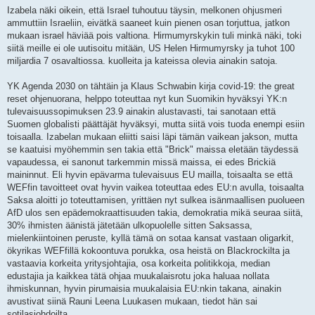
i
Izabela näki oikein, että Israel tuhoutuu täysin, melkonen ohjusmeri
e
ammuttiin Israeliin, eivätkä saaneet kuin pienen osan torjuttua, jatkon
s
t
mukaan israel häviää pois valtiona. Hirmumyrskykin tuli minkä näki, toki
i
siitä meille ei ole uutisoitu mitään, US Helen Hirmumyrsky ja tuhot 100
miljardia 7 osavaltiossa. kuolleita ja kateissa olevia ainakin satoja.
YK Agenda 2030 on tähtäin ja Klaus Schwabin kirja covid-19: the great
reset ohjenuorana, helppo toteuttaa nyt kun Suomikin hyväksyi YK:n
tulevaisuussopimuksen 23.9 ainakin alustavasti, tai sanotaan että
Suomen globalisti päättäjät hyväksyi, mutta siitä vois tuoda enempi esiin
toisaalla. Izabelan mukaan eliitti saisi läpi tämän vaikean jakson, mutta
se kaatuisi myöhemmin sen takia että "Brick" maissa eletään täydessä
vapaudessa, ei sanonut tarkemmin missä maissa, ei edes Brickiä
maininnut. Eli hyvin epävarma tulevaisuus EU mailla, toisaalta se että
WEFfin tavoitteet ovat hyvin vaikea toteuttaa edes EU:n avulla, toisaalta
Saksa aloitti jo toteuttamisen, yrittäen nyt sulkea isänmaallisen puolueen
AfD ulos sen epädemokraattisuuden takia, demokratia mikä seuraa siitä,
30% ihmisten äänistä jätetään ulkopuolelle sitten Saksassa,
mielenkiintoinen peruste, kyllä tämä on sotaa kansat vastaan oligarkit,
ökyrikas WEFfillä kokoontuva porukka, osa heistä on Blackrockilta ja
vastaavia korkeita yritysjohtajia, osa korkeita politikkoja, median
edustajia ja kaikkea tätä ohjaa muukalaisrotu joka haluaa nollata
ihmiskunnan, hyvin pirumaisia muukalaisia EU:nkin takana, ainakin
avustivat siinä Rauni Leena Luukasen mukaan, tiedot hän sai
sotilasjohdoilta.