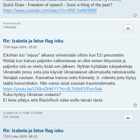
Quick Draw - Freedom of speech - Soon a thing of the past?
https://www.youtube.com/watch?v=WW-7wAM3fM8
Andromeda
Lainaa
Ylläpitäjä
Re: Izabela ja false flag isku
30 Syys 2024, 15:02
V
i
Eiköhän tuo "orjuus" alkanut viimeistään silloin kun EU perustettiin.
e
Riittää kun katsoo paljonko valtionlainaa on ollut ennen liittymistä ja
s
t
paljonko sitä on otettu lisää sen jälkeen. Nythän kyhätään tukipaketteja
i
Ukrainalle proxy sota jota käyvät Ukrainalaiset ulkomaisella rahoituksella
Venäjää vastaan. Kannattaa katsoa noita Kennedy Jr. videoita joita löytyy
täältä foorumiltakin. Hän sanoo asiat suoraan kaunistelematta.
https://youtu.be/LD6kvDHbIYY?si=9L7IrNzEVPyrv5wk
Kuka hyötyy Ukrainan sodasta?
Ei liene yllätys että BlackRock tulee esille tämän tästä.
A MAN OF A TIME STORM
Lainaa
OG Jumala
Re: Izabela ja false flag isku
03 Loka 2024, 06:12
V