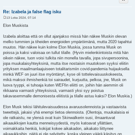
Re: Izabela ja false flag isku
13 Loka 2024, 07:14
V
i
Elon Muskista
e
s
t
Izabela aloittaa että on ollut ajanjakso missä hän näkee Muskin olevan
i
melko tummien ja tiheiden energioiden ympäröimänä, mutta 2020 tapahtui
muutos. Hän näkee kuin kolme Elon Muskia, jossa tumma Musk on
poissa ja kaksi valoisaa on tullut tilalle. (Hyvin mielenkiintoista mitä hän
oikein näkee, tuon voisi tulkita niin monella tavalla, jopa sivupersoonina,
jopa muukalaisyhteyksinä, mutta itse nostaisin muutoksen syyksi eliitin
yrityksen maailmanlaajuiseen totalitarismiin covid-pandemia huijauksella
minkä WEF on juuri itse myöntänyt, kyse oli tottelevaisuuskokeesta,
mikä maksoi ihmishenkiä toi sairaudet, kurjuutta, pelkoa, jne, Musk on
luova tyyppi, ei tuhoaja kuten WEFfin eliitti on, joihin hän aiemmin oli
rikkaana varmasti yhteyksissä, varmasti yksi syy poistua
takavasemmalle demonisesta eliitistä ja tilalle astuu kaksi? Elon Muskia.)
Elon Musk tekisi lähitulevaisuudessa avaruusolennoista ja vastaavista
tweettejä, jakaisi yhä enempi tietoa olennoista. (Olentoja, muukalaisia ei
ole ratkaistu, ne ylensä ovat kuin Skinwalkerin susi, ilmaantuvat
aikaaukkojen kautta menneisyydestä, myös katoavat yllättäen,
voimakkaita henkiä, kokijat kokee aikakadon, aikakato liittynee
aikaaukkoihin, näitä ei ole selvitetty, koska yleinen väärä käsitys on