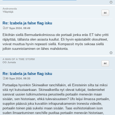
Andromeda
Lainaa
Ylläpitäjä
Re: Izabela ja false flag isku
27 Syys 2024, 08:49
V
i
Eiköhän siellä Bermudankolmiossa ole portaali jonka eräs ET taho yritti
e
räjäyttää, tällaista olen asiasta kuullut. Eli hyvin epästabiilit olosuhteet,
s
t
voivat muuttua hyvin nopeasti siellä. Kompassit myös sekoaa siellä
i
jolloin suunnistaminen on lähes mahdotonta.
A MAN OF A TIME STORM
Lainaa
OG Jumala
Re: Izabela ja false flag isku
30 Syys 2024, 06:33
V
i
Portaalipa hyvinkin Skinwalker ranchillakin, eli Einsteinin silta tai miksi
e
sitä nyt kutsutaankaan. Skinwalkerilla nyt olevat tutkijat, tiedemiehet
s
t
sanovat uusien tutkimustensa perusteella portaalin menevän maan
i
sisään, sen historiaan, ehkä tulevaisuuteen? Ufo leijui ilmassa portaalin,
suppilon päässä joka kuvattiin infrapunakameroin tronesta videolle,
portaalin toinen pää sukelsi maan sisään. Taas esihistorialisen ison
suden ilmaantuminen ranchille puoltaa portaalin menevän historiaan,