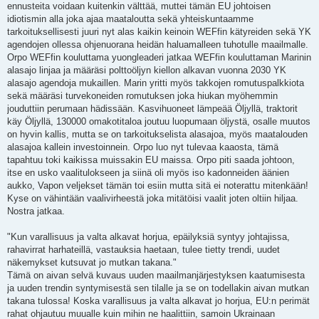
ennusteita voidaan kuitenkin välttää, muttei tämän EU johtoisen
idiotismin alla joka ajaa maataloutta sekä yhteiskuntaamme
tarkoituksellisesti juuri nyt alas kaikin keinoin WEFfin kätyreiden sekä YK
agendojen ollessa ohjenuorana heidän haluamalleen tuhotulle maailmalle.
Orpo WEFfin kouluttama yuongleaderi jatkaa WEFfin kouluttaman Marinin
alasajo linjaa ja määräsi polttoöljyn kiellon alkavan vuonna 2030 YK
alasajo agendoja mukaillen. Marin yritti myös takkojen romutuspalkkiota
sekä määräsi turvekoneiden romutuksen joka hiukan myöhemmin
jouduttiin perumaan hädissään. Kasvihuoneet lämpeää Öljyllä, traktorit
käy Öljyllä, 130000 omakotitaloa joutuu luopumaan öljystä, osalle muutos
on hyvin kallis, mutta se on tarkoitukselista alasajoa, myös maatalouden
alasajoa kallein investoinnein. Orpo luo nyt tulevaa kaaosta, tämä
tapahtuu toki kaikissa muissakin EU maissa. Orpo piti saada johtoon,
itse en usko vaalitulokseen ja siinä oli myös iso kadonneiden äänien
aukko, Vapon veljekset tämän toi esiin mutta sitä ei noterattu mitenkään!
Kyse on vähintään vaalivirheestä joka mitätöisi vaalit joten oltiin hiljaa.
Nostra jatkaa.
"Kun varallisuus ja valta alkavat horjua, epäilyksiä syntyy johtajissa,
rahavirrat harhateillä, vastauksia haetaan, tulee tietty trendi, uudet
näkemykset kutsuvat jo mutkan takana."
Tämä on aivan selvä kuvaus uuden maailmanjärjestyksen kaatumisesta
ja uuden trendin syntymisestä sen tilalle ja se on todellakin aivan mutkan
takana tulossa! Koska varallisuus ja valta alkavat jo horjua, EU:n perimät
rahat ohjautuu muualle kuin mihin ne haalittiin, samoin Ukrainaan