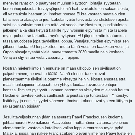
menevät rahat on jo päätyneet muuhun käyttöön, johtajia syytetään
koronahuijauksista, terveysjärjestelmiä haittavaikutuksien salaamisesta,
eli vastauksia haetaan jo, ihmiset nousee EU:ta vastaan maatalouden
tahallisesta alasajosta jne. Izabelan väite tulevasta puhdistuksen ajasta
saisi näin vahvimman tuen mitä voi saada itse Nostralta, puhdistuksen
jälkeinen aika olisi tietysti kaikille hyvinvoinnin elpymistä mistä Izabela
myös puhuu, se tarkoittaa myös nykyisen EU järjestelmän kaatumista
tässä muodossa jopa täydellistä loppua, Venäjäsuhteiden elpymistä sen
jälkeen, koska EU loi pakotteet, mutta tämä vuosi on kaaoksen vuosi ja
Orpon alasajo tyssää vielä, saavuttamatta 2030 maalia näin koskaan.
Venäjän öljy virtaa vielä vapaana yli rajojen.
Nostran mielenkiintoisin ennuste on maan ulkopuolisen sivilisaation
paljastuminen, ne ovat jo täällä. Nämä olennot tarkkailevat
planeettaamme tiiviisti ja otamme yhteyttä heihin. Nostra enustaa että
maailmanlaajuinen telepaattinen yhteys luodaan avaruusolentojen
kanssa. Ihmiset pystyvät luomaan paremman yhteyden mielensä kautta.
Heidän ei tarvitse kertoa suullisesti tarpeistaan ja tunteistaan. Yhteistyö
lisääntyy ja erimielisyydet vähenee. Ihmiset kokoontuvat yhteen liittyen ja
rakastamaan toisiaan.
Jesuiittaveljeskunnan (idän salaseurat) Paavi Franciscusen kuolema
johtaa nuoren Roomalaisen Paaveuteen mutta hänen valtansa pienenee
olemattomiin, vastaava katollisen vallan loppua ennustaa myös pyhä
Malakia, jossa hän näkee Franciscuksen olevan viimeinen Paavi luetellen