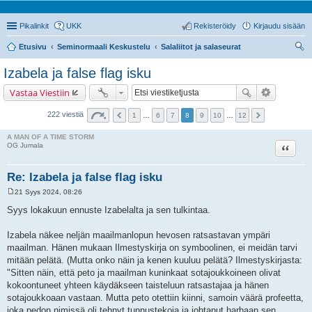
Pikalinkit
UKK
Rekisteröidy
Kirjaudu sisään
Etusivu
Seminormaali Keskustelu
Salaliitot ja salaseurat
tsi
Izabela ja false flag isku
Vastaa Viestiin
222 viestiä
1
…
6
7
8
9
10
…
12
A MAN OF A TIME STORM
Lainaa
OG Jumala
Re: Izabela ja false flag isku
21 Syys 2024, 08:26
V
i
Syys lokakuun ennuste Izabelalta ja sen tulkintaa.
e
s
t
Izabela näkee neljän maailmanlopun hevosen ratsastavan ympäri
i
maailman. Hänen mukaan Ilmestyskirja on symboolinen, ei meidän tarvi
mitään pelätä. (Mutta onko näin ja kenen kuuluu pelätä? Ilmestyskirjasta:
"Sitten näin, että peto ja maailman kuninkaat sotajoukkoineen olivat
kokoontuneet yhteen käydäkseen taisteluun ratsastajaa ja hänen
sotajoukkoaan vastaan. Mutta peto otettiin kiinni, samoin väärä profeetta,
joka pedon nimissä oli tehnyt tunnustekoja ja johtanut harhaan sen