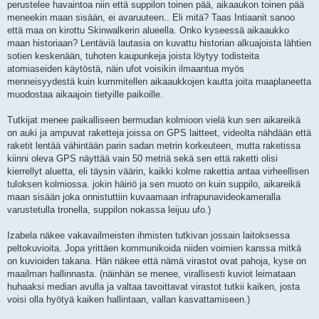
perustelee havaintoa niin että suppilon toinen pää, aikaaukon toinen pää
meneekin maan sisään, ei avaruuteen.. Eli mitä? Taas Intiaanit sanoo
että maa on kirottu Skinwalkerin alueella. Onko kyseessä aikaaukko
maan historiaan? Lentäviä lautasia on kuvattu historian alkuajoista lähtien
sotien keskenään, tuhoten kaupunkeja joista löytyy todisteita
atomiaseiden käytöstä, näin ufot voisikin ilmaantua myös
menneisyydestä kuin kummitellen aikaaukkojen kautta joita maaplaneetta
muodostaa aikaajoin tietyille paikoille.
Tutkijat menee paikalliseen bermudan kolmioon vielä kun sen aikareikä
on auki ja ampuvat raketteja joissa on GPS laitteet, videolta nähdään että
raketit lentää vähintään parin sadan metrin korkeuteen, mutta raketissa
kiinni oleva GPS näyttää vain 50 metriä sekä sen että raketti olisi
kierrellyt aluetta, eli täysin väärin, kaikki kolme rakettia antaa virheellisen
tuloksen kolmiossa. jokin häiriö ja sen muoto on kuin suppilo, aikareikä
maan sisään joka onnistuttiin kuvaamaan infrapunavideokameralla
varustetulla tronella, suppilon nokassa leijuu ufo.)
Izabela näkee vakavailmeisten ihmisten tutkivan jossain laitoksessa
peltokuvioita. Jopa yrittäen kommunikoida niiden voimien kanssa mitkä
on kuvioiden takana. Hän näkee että nämä virastot ovat pahoja, kyse on
maailman hallinnasta. (näinhän se menee, virallisesti kuviot leimataan
huhaaksi median avulla ja valtaa tavoittavat virastot tutkii kaiken, josta
voisi olla hyötyä kaiken hallintaan, vallan kasvattamiseen.)