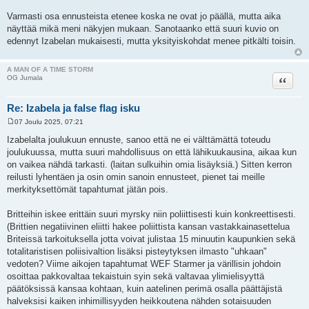
Varmasti osa ennusteista etenee koska ne ovat jo päällä, mutta aika
näyttää mikä meni näkyjen mukaan. Sanotaanko että suuri kuvio on
edennyt Izabelan mukaisesti, mutta yksityiskohdat menee pitkälti toisin.
A MAN OF A TIME STORM
Lainaa
OG Jumala
Re: Izabela ja false flag isku
07 Joulu 2025, 07:21
V
i
Izabelalta joulukuun ennuste, sanoo että ne ei välttämättä toteudu
e
joulukuussa, mutta suuri mahdollisuus on että lähikuukausina, aikaa kun
s
t
on vaikea nähdä tarkasti. (laitan sulkuihin omia lisäyksiä.) Sitten kerron
i
reilusti lyhentäen ja osin omin sanoin ennusteet, pienet tai meille
merkityksettömät tapahtumat jätän pois.
Britteihin iskee erittäin suuri myrsky niin poliittisesti kuin konkreettisesti.
(Brittien negatiivinen eliitti hakee poliittista kansan vastakkainasettelua
Briteissä tarkoituksella jotta voivat julistaa 15 minuutin kaupunkien sekä
totalitaristisen poliisivaltion lisäksi pisteytyksen ilmasto "uhkaan"
vedoten? Viime aikojen tapahtumat WEF Starmer ja värillisin johdoin
osoittaa pakkovaltaa tekaistuin syin sekä valtavaa ylimielisyyttä
päätöksissä kansaa kohtaan, kuin aatelinen perimä osalla päättäjistä
halveksisi kaiken inhimillisyyden heikkoutena nähden sotaisuuden