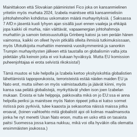
Mainittakoon että Slovakian pääministeri Fico joka on kansanmielinen
yritetiin myös murhata 2024, Izabela mainitsee että kansanmielisiin
johtohahmoihin kohdistuu uskomaton määrä murhayrityksiä. ( Saksassa
7 AfD:n jäsentä kuoli lyhyen ajan sisällä juuri ennen vaaleja ja ehkäpä
jopa kaikki oli murhia, näin väittävät, vapaaenergian johtohahmoja
murhattiin ja samoin tietoisuustutkija Grinberg katosi ja sen perään hänen
vaimonsa, kaikki on olleet hyvin pitkällä olleita ihmisiä tutkimuksissaan,
myös Ufotutkijoita murhattiin menneinä vuosikymmeninä ja sanonkin
Trumpin murhayritysten jälkeen että taustalla on globalismin valta jota
pidetään yllä keinoin joita ei voi kukaan hyväksyä. Mutta EU komission
puheenjohtajaa ei erota selvistä rikoksista!)
Tämä muutos ei tule helpolla ja Izabela kertoo yksityiskohtia globalistien
lähettämistä tappoporukoista, terroristeistä estää näiden maiden EU ja
Nato erot, mutta siihen on myös valmistauduttu ja jäävät kiinni, myös
kansa saa pelätä globalistejä, myrkyttävät yhden ison joen Izabelan
mukaan. Eroista ei tule helppoja, pakkovalta mikä on jo EU:ssa ei anna
helpolla periksi ja mainitsee myös Naton rippeet jotka ei katso sormet
ristissä pois pyrkiviä, tulee kaaosta ja sekasortoa näissä maissa jotka
eroavat, (toinen vaihtoehto mitä globalistit ajoi oli kolmas maailmansota
jonka he nyt menetti Usan Nato eroon, mutta en usko että on tasaista
paitsi Suomessa jossa kansa nukkuu, mikä voi olla hyväkin olla olematta
ensimmäisten joukossa.)