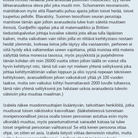
lähiavaruudessa oleva pilvi joka muutti mm. Schumannin resonanssiin,
mainittakoon myös että Raamattu puhuu ajasta jolloin toiset herää, toiset
tuupertuu pellolle. Blavatsky, Suomen teosofisen seuran perustaja
mainitsee tämän ajan jolloin avaruudesta tulee kuin säteitä muuttaen
ihmisiä, Gurdjieffin oppilas joka oli matemaatikko ja Brittien
tiedustelupalvelun johtaja kuvailee säteitä joita alkaa tulla läpäisten
kaiken, mutta vaikuttaen vain niihin joilla on riittävä kerhitystaso nostaen
heidät ylemmäs, korkeaa tietoa jolle täytyy olla vastaanotin, perhonen ei
siitä hyödy eikä valtamedian uneen vajottama, pitää muistaa että materia
säilyttää tietoa monessa tasossa, myös psyykkistä ja purjehdimme
tämän kohdan ohi noin 26000 vuotta sitten jolloin täällä on voinut olla
hyvin kehittynyt rotu, tämä tuli vain nyt mieleen yhtenä selityksenä joka
johtaa kehittymättömän vallan loppuun ja olisi syynä nopeaan tekniseen
kehitykseen, avaruudellisen pilven vaikutukset yltää yli 100 vuoden
taakse, mutta sen vaikutus kiihtyi huomattavasti 2000 luvulle tultaessa,
tämä näin yhtenä selityksenä jos halutaan uskoa avaruudesta tuleviin
säteisiin joka muuttaa maailman.)
Izabela näkee muodonmuuttajien lisääntyvän, tarkoittaen henkilöitä, jotka
muuttuvat toisen näköiseksi kasvoiltaan. (lääketieteessä tunnetaan
monipersoonalliset joissa osalla toisen persoonan astuttua esiin myös
ulkonäkö muuttuu, myös parantumattomat sairaudet katoaa tai tulee
toiset ongelmat persoonan vaihtuessa! Se että kenen persoona ottaa
ohjat, on sitten eri asia, Izabela tietysti viittaa demonisiin rotuihin, mutta