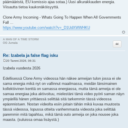
päämääristä, EU komissio ajaa sotaa.) Uusi alkurakkauden energia.
Viisautta tietoa kaukonäköisyyttä.
Clone Army Incoming - Whats Going To Happen When All Governments
Fall ...
https://www.youtube.com/watch?v=_D1UdXWWHKU
A MAN OF A TIME STORM
Lainaa
OG Jumala
Re: Izabela ja false flag isku
20 Tammi 2026, 06:31
V
i
Izabela vuodesta 2026
e
s
t
Edellisessä Clone Army videossa hän näkee armeijan tulon jossa ei ole
i
sama energia mikä nyt on vallinnut maailmassa, meidän länsimainen
kollektiivinen kenttä on samassa energiassa, mutta tämä armeija ei ole
samaa energiaa joka aktivoituu, mielestäni tämä video pyörii saman näyn
ympärillä hänen yrittäessä selittää sitä tarkemmin tässä videossa
epäonnistuen. Nostan videolta esiin joitain tähän mikä kuvaa muutosta
tässä videossa, lopussa otteita vanhemmasta videosta joka selittää
paremmin mitä tapahtuu, mikä tämä outo armeija on joka nousee joka
maasta. (suluissa omaa lisäystä.)