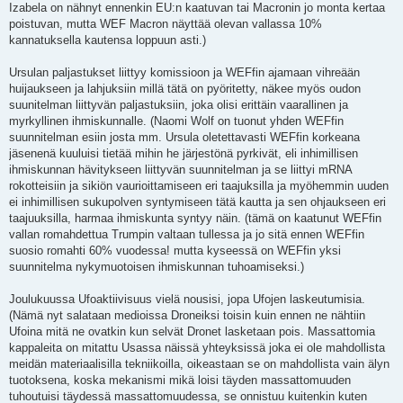
Izabela on nähnyt ennenkin EU:n kaatuvan tai Macronin jo monta kertaa
poistuvan, mutta WEF Macron näyttää olevan vallassa 10%
kannatuksella kautensa loppuun asti.)
Ursulan paljastukset liittyy komissioon ja WEFfin ajamaan vihreään
huijaukseen ja lahjuksiin millä tätä on pyöritetty, näkee myös oudon
suunitelman liittyvän paljastuksiin, joka olisi erittäin vaarallinen ja
myrkyllinen ihmiskunnalle. (Naomi Wolf on tuonut yhden WEFfin
suunnitelman esiin josta mm. Ursula oletettavasti WEFfin korkeana
jäsenenä kuuluisi tietää mihin he järjestönä pyrkivät, eli inhimillisen
ihmiskunnan hävitykseen liittyvän suunnitelman ja se liittyi mRNA
rokotteisiin ja sikiön vaurioittamiseen eri taajuksilla ja myöhemmin uuden
ei inhimillisen sukupolven syntymiseen tätä kautta ja sen ohjaukseen eri
taajuuksilla, harmaa ihmiskunta syntyy näin. (tämä on kaatunut WEFfin
vallan romahdettua Trumpin valtaan tullessa ja jo sitä ennen WEFfin
suosio romahti 60% vuodessa! mutta kyseessä on WEFfin yksi
suunnitelma nykymuotoisen ihmiskunnan tuhoamiseksi.)
Joulukuussa Ufoaktiivisuus vielä nousisi, jopa Ufojen laskeutumisia.
(Nämä nyt salataan medioissa Droneiksi toisin kuin ennen ne nähtiin
Ufoina mitä ne ovatkin kun selvät Dronet lasketaan pois. Massattomia
kappaleita on mitattu Usassa näissä yhteyksissä joka ei ole mahdollista
meidän materiaalisilla tekniikoilla, oikeastaan se on mahdollista vain älyn
tuotoksena, koska mekanismi mikä loisi täyden massattomuuden
tuhoutuisi täydessä massattomuudessa, se onnistuu kuitenkin kuten