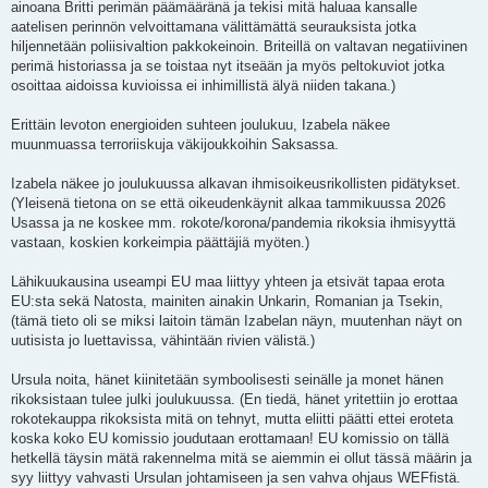
ainoana Britti perimän päämääränä ja tekisi mitä haluaa kansalle
aatelisen perinnön velvoittamana välittämättä seurauksista jotka
hiljennetään poliisivaltion pakkokeinoin. Briteillä on valtavan negatiivinen
perimä historiassa ja se toistaa nyt itseään ja myös peltokuviot jotka
osoittaa aidoissa kuvioissa ei inhimillistä älyä niiden takana.)
Erittäin levoton energioiden suhteen joulukuu, Izabela näkee
muunmuassa terroriiskuja väkijoukkoihin Saksassa.
Izabela näkee jo joulukuussa alkavan ihmisoikeusrikollisten pidätykset.
(Yleisenä tietona on se että oikeudenkäynit alkaa tammikuussa 2026
Usassa ja ne koskee mm. rokote/korona/pandemia rikoksia ihmisyyttä
vastaan, koskien korkeimpia päättäjiä myöten.)
Lähikuukausina useampi EU maa liittyy yhteen ja etsivät tapaa erota
EU:sta sekä Natosta, mainiten ainakin Unkarin, Romanian ja Tsekin,
(tämä tieto oli se miksi laitoin tämän Izabelan näyn, muutenhan näyt on
uutisista jo luettavissa, vähintään rivien välistä.)
Ursula noita, hänet kiinitetään symboolisesti seinälle ja monet hänen
rikoksistaan tulee julki joulukuussa. (En tiedä, hänet yritettiin jo erottaa
rokotekauppa rikoksista mitä on tehnyt, mutta eliitti päätti ettei eroteta
koska koko EU komissio joudutaan erottamaan! EU komissio on tällä
hetkellä täysin mätä rakennelma mitä se aiemmin ei ollut tässä määrin ja
syy liittyy vahvasti Ursulan johtamiseen ja sen vahva ohjaus WEFfistä.