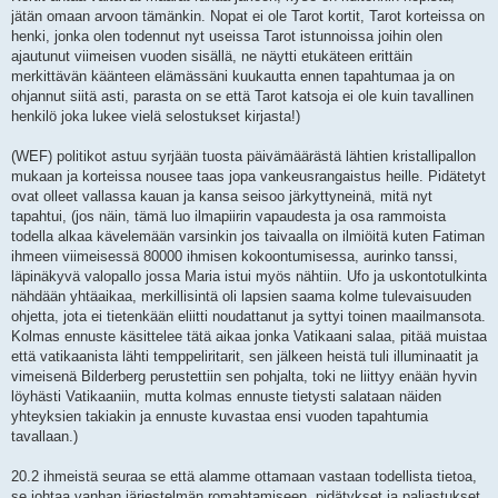
jätän omaan arvoon tämänkin. Nopat ei ole Tarot kortit, Tarot korteissa on
henki, jonka olen todennut nyt useissa Tarot istunnoissa joihin olen
ajautunut viimeisen vuoden sisällä, ne näytti etukäteen erittäin
merkittävän käänteen elämässäni kuukautta ennen tapahtumaa ja on
ohjannut siitä asti, parasta on se että Tarot katsoja ei ole kuin tavallinen
henkilö joka lukee vielä selostukset kirjasta!)
(WEF) politikot astuu syrjään tuosta päivämäärästä lähtien kristallipallon
mukaan ja korteissa nousee taas jopa vankeusrangaistus heille. Pidätetyt
ovat olleet vallassa kauan ja kansa seisoo järkyttyneinä, mitä nyt
tapahtui, (jos näin, tämä luo ilmapiirin vapaudesta ja osa rammoista
todella alkaa kävelemään varsinkin jos taivaalla on ilmiöitä kuten Fatiman
ihmeen viimeisessä 80000 ihmisen kokoontumisessa, aurinko tanssi,
läpinäkyvä valopallo jossa Maria istui myös nähtiin. Ufo ja uskontotulkinta
nähdään yhtäaikaa, merkillisintä oli lapsien saama kolme tulevaisuuden
ohjetta, jota ei tietenkään eliitti noudattanut ja syttyi toinen maailmansota.
Kolmas ennuste käsittelee tätä aikaa jonka Vatikaani salaa, pitää muistaa
että vatikaanista lähti temppeliritarit, sen jälkeen heistä tuli illuminaatit ja
vimeisenä Bilderberg perustettiin sen pohjalta, toki ne liittyy enään hyvin
löyhästi Vatikaaniin, mutta kolmas ennuste tietysti salataan näiden
yhteyksien takiakin ja ennuste kuvastaa ensi vuoden tapahtumia
tavallaan.)
20.2 ihmeistä seuraa se että alamme ottamaan vastaan todellista tietoa,
se johtaa vanhan järjestelmän romahtamiseen, pidätykset ja paljastukset