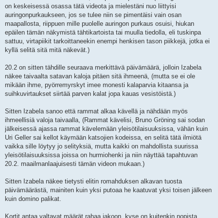
on keskeisessä osassa tätä videota ja mielestäni nuo liittyisi
auringonpurkaukseen, jos se tulee niin se pimentäisi vain osan
maapallosta, riippuen mille puolelle auringon purkaus osuisi, hiukan
epäilen tämän näkymistä tähtikartoista tai muulla tiedolla, eli tuskinpa
sattuu, virtapiikit tarkoittaneekin enempi henkisen tason piikkejä, jotka ei
kyllä selitä sitä mitä näkevät.)
20.2 on sitten tähdille seuraava merkittävä päivämäärä, jolloin Izabela
näkee taivaalta satavan kaloja pitäen sitä ihmeenä, (mutta se ei ole
mikään ihme, pyörremyrskyt imee monesti kalaparvia kitaansa ja
suihkuvirtaukset siirtää parven kalat jopa kauas vesistöistä.)
Sitten Izabela sanoo että rammat alkaa kävellä ja nähdään myös
ihmeellisiä valoja taivaalla, (Rammat kävelisi, Bruno Gröning sai sodan
jälkeisessä ajassa rammat kävelemään yleisötilaisuuksissa, vähän kuin
Uri Geller sai kellot käymään katsojien kodeissa, en selitä tätä ilmiötä
vaikka sille löytyy jo selityksiä, mutta kaikki on mahdollista suurissa
yleisötilaisuuksissa joissa on hurmiohenki ja niin näyttää tapahtuvan
20.2. maailmanlaajuisesti tämän videon mukaan.)
Sitten Izabela näkee tietysti elitin romahduksen alkavan tuosta
päivämäärästä, mainiten kuin yksi putoaa he kaatuvat yksi toisen jälkeen
kuin domino palikat.
Kortit antaa valtavat määrät rahaa jakoon, kyse on kuitenkin nopista,