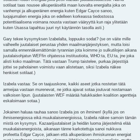
sotilaat taas nousee alkuperäiseltä maan luovalta energialta joka on
vanhempi ja alkuperäinen energia kuten Edgar Cayce sanoo,
luojajumalien energia joka on edelleen korkeassa tiedostossa
potenttiaalisena voimana nousta vastaan vääryyttä kun raja ylitetään
kuten Usassa tapahtuu juuri nyt käytännön tasolla asti.)
Gary tekee kysymyksen Izabelalta, loppuuko sodat? (se on väite mille
valheelle juutalaiset perustaa yhden maailmanjärjestyksen, mutta loisi
samalla ennennäkemättömän tyrannian jota koimme jo sulkutilojen aikana
juutalaisohjatun WEFfin ohjatessa instituutioita, WHO:ta, EU:ta, jne joka
alisti koko maailman. Tätä vastaan Trump taistelee, purkaa järjestöjä
jottei se paholainen voimistu vaan alistetaan, siksi Izabela näkee
henkiset sotilaat.)
Izabela vastaa: Se on taajuuskone, kaikki aseet jotka nostetan tätä
armeijaa vastaan murenevat, ne jotka ajavat sotaa joutuvat nostamaan
valkoisen lipun. (juutalaisten WEF määrää halukkaiden koalition agentteja
eskaloimaan sotaa.)
Jokainen haluaa rauhaa sanoo Izabela jos on ihminen! (kyllä jos on
ihmisenergiossa eikä muukalaisenergioissa, Izabela näkee samoin tämän
mistä on kysymys. Kazaarijuutalaiset ja heidän luoma järjestelmä elää
muukalaisenergioista, aikanaan tänne karkotettuja sanoi nukkuva
profeetta Edgar Cayce, jatkaen että alkuperäisen ihmiskunnan energiat