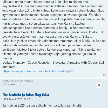
Minua ei nämä maat kiinnosta muuta kuin siinä mielessä että
käynnistävät EU ja Nato ero buumin Izabelan mukaan, mikä ei alettuaan
lopu vaan koko EU ja Nato katoaa kokonaan kartalta kuten Nostra näkee
kymmenissä nelisäkeissä hiukan eteenpäin olevassa ajassa. En odota
ensi vuodelta mitään suurempaa, jos kolme pientä maata eroaa, ei se ole
mullistavaa, mutta se on alkavaa, taas kun Ranska kaatuu
talousongelmiin Usan edesauttamana ja Marily Le Ben nostetaan
presidentiksi Eroten EU:sta ja Natosta niin se on mullistavaa, koska EU
pysyy pystyssä kolmen maan varassa, ne ovat Ranska, Saksa,
Italia..kun yksikin eroaa niin rakennelma romahtaa, siksi Marily Le Ben on
tekaistusti globalistien avulla laitettu vankilaan ja viiden vuoden
poliitiseen kieltoon! joka tietysti laittomana kumotaan. Tämä poliittinen
tilanne on ylittänyt kaiken hyväsytyn rajat joten globalistit joutaakin
mennä.
Update Hungary - Czech Republic - Slovakia - A reading with Crystal Ball
and Tarot
https://www.youtube.com/watch?v=MFqhw45JgO8
A MAN OF A TIME STORM
Lainaa
OG Jumala
Re: Izabela ja false flag isku
03 Tammi 2026, 04:28
V
i
Tammikuu 2026. Laitan sulkuihin omaa tulkintaa näyistä.
e