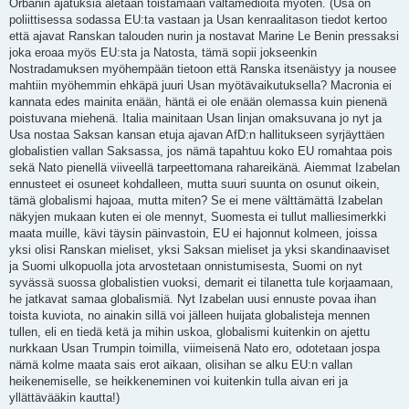
Orbanin ajatuksia aletaan toistamaan valtamedioita myöten. (Usa on
poliittisessa sodassa EU:ta vastaan ja Usan kenraalitason tiedot kertoo
että ajavat Ranskan talouden nurin ja nostavat Marine Le Benin pressaksi
joka eroaa myös EU:sta ja Natosta, tämä sopii jokseenkin
Nostradamuksen myöhempään tietoon että Ranska itsenäistyy ja nousee
mahtiin myöhemmin ehkäpä juuri Usan myötävaikutuksella? Macronia ei
kannata edes mainita enään, häntä ei ole enään olemassa kuin pienenä
poistuvana miehenä. Italia mainitaan Usan linjan omaksuvana jo nyt ja
Usa nostaa Saksan kansan etuja ajavan AfD:n hallitukseen syrjäyttäen
globalistien vallan Saksassa, jos nämä tapahtuu koko EU romahtaa pois
sekä Nato pienellä viiveellä tarpeettomana rahareikänä. Aiemmat Izabelan
ennusteet ei osuneet kohdalleen, mutta suuri suunta on osunut oikein,
tämä globalismi hajoaa, mutta miten? Se ei mene välttämättä Izabelan
näkyjen mukaan kuten ei ole mennyt, Suomesta ei tullut malliesimerkki
maata muille, kävi täysin päinvastoin, EU ei hajonnut kolmeen, joissa
yksi olisi Ranskan mieliset, yksi Saksan mieliset ja yksi skandinaaviset
ja Suomi ulkopuolla jota arvostetaan onnistumisesta, Suomi on nyt
syvässä suossa globalistien vuoksi, demarit ei tilanetta tule korjaamaan,
he jatkavat samaa globalismiä. Nyt Izabelan uusi ennuste povaa ihan
toista kuviota, no ainakin sillä voi jälleen huijata globalisteja mennen
tullen, eli en tiedä ketä ja mihin uskoa, globalismi kuitenkin on ajettu
nurkkaan Usan Trumpin toimilla, viimeisenä Nato ero, odotetaan jospa
nämä kolme maata sais erot aikaan, olisihan se alku EU:n vallan
heikenemiselle, se heikkeneminen voi kuitenkin tulla aivan eri ja
yllättävääkin kautta!)