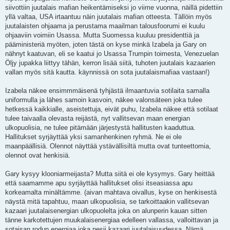
siivottiin juutalais mafian heikentämiseksi jo viime vuonna, näillä pidettiin
yllä valtaa, USA irtaantuu näin juutalais mafian otteesta. Tällöin myös
juutalaisten ohjaama ja perustama maailman talousfoorumi ei kuulu
ohjaaviin voimiin Usassa. Mutta Suomessa kuuluu presidenttiä ja
pääministeriä myöten, joten tästä on kyse minkä Izabela ja Gary on
nähnyt kaatuvan, eli se kaatui jo Usassa Trumpin toimesta, Venezuelan
Öljy jupakka liittyy tähän, kerron lisää siitä, tuhoten juutalais kazaarien
vallan myös sitä kautta. käynnissä on sota juutalaismafiaa vastaan!)
Izabela näkee ensimmmäisenä tyhjästä ilmaantuvia sotilaita samalla
uniformulla ja lähes samoin kasvoin, näkee valonsäteen joka tulee
hetkessä kaikkialle, aseistettuja, eivät puhu, Izabela näkee että sotilaat
tulee taivaalla olevasta reijästä, nyt vallitsevan maan energian
ulkopuolisia, ne tulee pitämään järjestystä hallitusten kaaduttua.
Hallitukset syrjäyttää yksi samanhenkinen ryhmä. Ne ei ole
maanpäällisiä. Olennot näyttää ystävällisiltä mutta ovat tunteettomia,
olennot ovat henkisiä.
Gary kysyy klooniarmeijasta? Mutta siitä ei ole kysymys. Gary heittää
että saamamme apu syrjäyttää hallitukset olisi itseasiassa apu
korkeamalta minältämme. (aivan mahtava oivallus, kyse on henkisestä
näystä mitä tapahtuu, maan ulkopuolisia, se tarkoittaakin vallitsevan
kazaari juutalaisenergian ulkopuolelta joka on alunperin kauan sitten
tänne karkotettujen muukalaisenergiaa edelleen vallassa, valloittavan ja
sotaisan rodun energiaa joka pesii kazaari juutalaisuudessa. Nämä