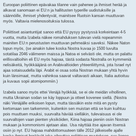
Euroopan poliittinen epävakaa tilanne vain pahenee ja ihmiset herää ja
alkavat sanomaan ei EU:n ja hallitusten typerille uudistuksille ja
säännöille, ihmiset yhdentyvät, mainitsee Ruotsin kansan muuttuvan
myös. Valtavia mielenosoituksia tulossa.
Poliittiset asiantuntijat sanoo että EU pysyy pystyssä korkeintaan 4-5
vuotta, mutta Izabela näkee romahduksen tulevan vielä nopeammin
mainiten EU:n perustusten muuttuvan pehmeäksi saveksi. Näkee Naton
lopun myös, (se ainakin tulee koska Nostra kuvaa jo 1500 luvulta
sotatilaa 2046 välimeren maissa ja Natoa ei selvästi ole, mutta on palattu
erillisvaltioihin eli EU myös hajoaa, tästä sodasta Nostralla on kymmeniä
nelisäkeitä, hyökkääjänä on Arabivaltioiden yhteenliittymä, jota Israel nyt
ajaa sotaisuudella läpi. Arabit ei osaa sotia Nostran mukaan yhtä hyvin
kuin länsimaat, mutta vahinkoa saavat valtavasti aikaan, Italia autioituu
ja kuvaus sopii atomipommiin.)
Izabela sanoo myös ettei Venäjä hyökkää, se ei ole meidän vihollinen,
mutta Ukrainan sodan se käy loppuun ja otteet kovenee siellä. (Nostra
näki Venäjälle erikoisen lopun, mutta tässäkin este mitä en pysty
kertomaan sen tarkemmin, kuitenkin sen muistan että se kuin kuihtuu
pois muuttuen muuksi, suurvalta häviää sielläkin, tulevaisuus ei ole
suurvaltojen vaan pienten yksiköiden, Kiina hajoaa pieniin osiin Nostran
mukaan ja kommonismi ajetaan alas. Usa näyttää itse ajavan itsensä
osiin jo nyt. EU hajoaa mahdottomuuteen tälle 2012 jälkeiselle ajalle
koska ihmiset heräävät joka aiheuttaa poliittisen muutoksen, syy lienee