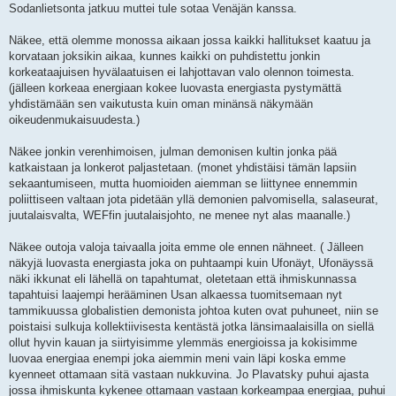
Sodanlietsonta jatkuu muttei tule sotaa Venäjän kanssa.
Näkee, että olemme monossa aikaan jossa kaikki hallitukset kaatuu ja
korvataan joksikin aikaa, kunnes kaikki on puhdistettu jonkin
korkeataajuisen hyvälaatuisen ei lahjottavan valo olennon toimesta.
(jälleen korkeaa energiaan kokee luovasta energiasta pystymättä
yhdistämään sen vaikutusta kuin oman minänsä näkymään
oikeudenmukaisuudesta.)
Näkee jonkin verenhimoisen, julman demonisen kultin jonka pää
katkaistaan ja lonkerot paljastetaan. (monet yhdistäisi tämän lapsiin
sekaantumiseen, mutta huomioiden aiemman se liittynee ennemmin
poliittiseen valtaan jota pidetään yllä demonien palvomisella, salaseurat,
juutalaisvalta, WEFfin juutalaisjohto, ne menee nyt alas maanalle.)
Näkee outoja valoja taivaalla joita emme ole ennen nähneet. ( Jälleen
näkyjä luovasta energiasta joka on puhtaampi kuin Ufonäyt, Ufonäyssä
näki ikkunat eli lähellä on tapahtumat, oletetaan että ihmiskunnassa
tapahtuisi laajempi herääminen Usan alkaessa tuomitsemaan nyt
tammikuussa globalistien demonista johtoa kuten ovat puhuneet, niin se
poistaisi sulkuja kollektiivisesta kentästä jotka länsimaalaisilla on siellä
ollut hyvin kauan ja siirtyisimme ylemmäs energioissa ja kokisimme
luovaa energiaa enempi joka aiemmin meni vain läpi koska emme
kyenneet ottamaan sitä vastaan nukkuvina. Jo Plavatsky puhui ajasta
jossa ihmiskunta kykenee ottamaan vastaan korkeampaa energiaa, puhui