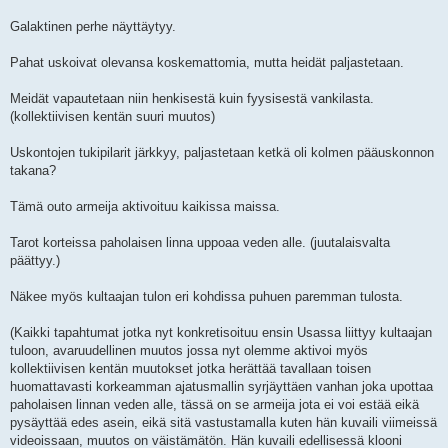
Galaktinen perhe näyttäytyy.
Pahat uskoivat olevansa koskemattomia, mutta heidät paljastetaan.
Meidät vapautetaan niin henkisestä kuin fyysisestä vankilasta.
(kollektiivisen kentän suuri muutos)
Uskontojen tukipilarit järkkyy, paljastetaan ketkä oli kolmen pääuskonnon
takana?
Tämä outo armeija aktivoituu kaikissa maissa.
Tarot korteissa paholaisen linna uppoaa veden alle. (juutalaisvalta
päättyy.)
Näkee myös kultaajan tulon eri kohdissa puhuen paremman tulosta.
(Kaikki tapahtumat jotka nyt konkretisoituu ensin Usassa liittyy kultaajan
tuloon, avaruudellinen muutos jossa nyt olemme aktivoi myös
kollektiivisen kentän muutokset jotka herättää tavallaan toisen
huomattavasti korkeamman ajatusmallin syrjäyttäen vanhan joka upottaa
paholaisen linnan veden alle, tässä on se armeija jota ei voi estää eikä
pysäyttää edes asein, eikä sitä vastustamalla kuten hän kuvaili viimeissä
videoissaan, muutos on väistämätön. Hän kuvaili edellisessä klooni