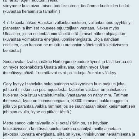
tai rahavirtojen muuttumisesta.
siirrymme kuin aivan toisen todellisuuteen, tiedämme kuolleiden tiedot.
(kuvastaa heräämistä tämäkin.)
4.7. Izabela näkee Ranskan vallankumouksen, vallankumous pyyhkii yli
planeetan ja ihmiset nouseee orjuuttajiaan vastaan. Näkee myös
Ufoaallon, jossa ne lentää niin läheltä että ihmiset näkee ohjaajatkin.
(kuvastaa voimakasta energiaa luomisenergiasta, Ufoja nähdään
edelleen, ajan kanssa ne muuttuu archonian vähetessä kolekiivisesta
kentästä.)
Seuraavaksi Izabela näkee Nurbergin oikeudenkäynnit ja tällä kertaa se
on myös todenäköistä Usasta alkavana, onhan myös Usan
itsenäisyyspäivä. Tuomittavat ovat politikkoja. Aurinko välkkyy.
Gary kysyy Izabelalta onko auringon välkkyminen kuin taajuus joka
johtaa ihmiskunnan pois orjuudesta. Izabelan vastaus on paholaisen
kuolema joka istuu valtaistuimella. (vastaavaa on nähty mm. Fatiman
ihmeessä, kyse on luomisenergiasta, 80000 ihmisen joukkosuggestio
jolla voi parantaa vaikka rammat jos se suunnataan oikein karismaattisen
johtajan avulla, kyse on pitkälti tästä.)
Mette sanoo kuin taivaalla olisi sota! (Näin on, se käydään
kolektiivisessa kentässä kuinka korkeaa säteilyä meille annetaan
jatkossa luovasta energiasta, siitä on kyse, ihmiskunnan heräämisestä ja