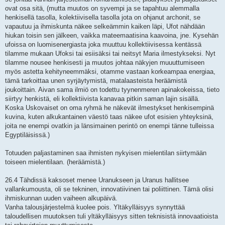
ovat osa sitä, (mutta muutos on syvempi ja se tapahtuu alemmalla
henkisellä tasolla, kolektiivisella tasolla jota on ohjanut archonit, se
vapautuu ja ihmiskunta näkee selkeämmin kaiken läpi, Ufot nähdään
hiukan toisin sen jälkeen, vaikka mateemaatisina kaavoina, jne. Kysehän
ufoissa on luomisenergiasta joka muuttuu kollektiivisessa kentässä
tilamme mukaan Ufoksi tai esiisäksi tai neitsyt Maria ilmestykseksi. Nyt
tilamme nousee henkisesti ja muutos johtaa näkyjen muuuttumiseen
myös astetta kehityneemmäksi, otamme vastaan korkeampaa energiaa,
tämä tarkoittaa unen syrjäytymistä, matalaasteista heräämistä
joukoittain. Aivan sama ilmiö on todettu tyynenmeren apinakokeissa, tieto
siirtyy henkistä, eli kollektiivista kanavaa pitkin saman lajin sisällä.
Koska Uskovaiset on oma ryhmä he näkevät ilmestykset henkisempinä
kuvina, kuten alkukantainen väestö taas näkee ufot esisien yhteyksinä,
joita ne enempi ovatkin ja länsimainen perintö on enempi tänne tulleissa
Egyptiläisissä.)
Totuuden paljastaminen saa ihmisten nykyisen mielentilan siirtymään
toiseen mielentilaan. (heräämistä.)
26.4 Tähdissä kaksoset menee Uranukseen ja Uranus hallitsee
vallankumousta, oli se tekninen, innovatiivinen tai poliittinen. Tämä olisi
ihmiskunnan uuden vaiheen alkupäivä.
Vanha talousjärjestelmä kuolee pois. Yltäkylläisyys synnyttää
taloudellisen muutoksen tuli yltäkylläisyys sitten teknisistä innovaatioista