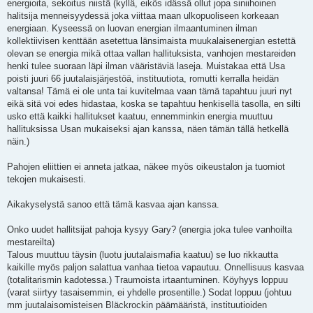
energioita, sekoitus niistä (kyllä, eikös idässä ollut jopa siniihoinen
halitsija menneisyydessä joka viittaa maan ulkopuoliseen korkeaan
energiaan. Kyseessä on luovan energian ilmaantuminen ilman
kollektiivisen kenttään asetettua länsimaista muukalaisenergian estettä
olevan se energia mikä ottaa vallan hallituksista, vanhojen mestareiden
henki tulee suoraan läpi ilman vääristäviä laseja. Muistakaa että Usa
poisti juuri 66 juutalaisjärjestöä, instituutiota, romutti kerralla heidän
valtansa! Tämä ei ole unta tai kuvitelmaa vaan tämä tapahtuu juuri nyt
eikä sitä voi edes hidastaa, koska se tapahtuu henkisellä tasolla, en silti
usko että kaikki hallitukset kaatuu, ennemminkin energia muuttuu
hallituksissa Usan mukaiseksi ajan kanssa, näen tämän tällä hetkellä
näin.)
Pahojen eliittien ei anneta jatkaa, näkee myös oikeustalon ja tuomiot
tekojen mukaisesti.
Aikakyselystä sanoo että tämä kasvaa ajan kanssa.
Onko uudet hallitsijat pahoja kysyy Gary? (energia joka tulee vanhoilta
mestareilta)
Talous muuttuu täysin (luotu juutalaismafia kaatuu) se luo rikkautta
kaikille myös paljon salattua vanhaa tietoa vapautuu. Onnellisuus kasvaa
(totalitarismin kadotessa.) Traumoista irtaantuminen. Köyhyys loppuu
(varat siirtyy tasaisemmin, ei yhdelle prosentille.) Sodat loppuu (johtuu
mm juutalaisomisteisen Bläckrockin päämääristä, instituutioiden