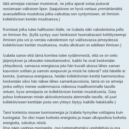
tätä armeijaa vastaan murenevat, ne jotka ajavat sotaa joutuvat
nostamaan valkoisen lipun. (taajuskone on hyvä vertaus ymmärtämättä
avaruudellisia muutoksia jotka vaikuttaa sen syntymiseen, eli ihmisiin
kollektiivisen kentän muuttuessa.)
Komiteat jotka tulee hallitusten tilalle, ne Izabela näki valoolentoina joilla
on ihmisen iho. (kyllä syntyy uusi henkisesti huomattavasti kehittyneempi
ihminen jota voi jo verrata valoolentoon nyt valitsevassa pimeydessä
kolektiivisen kentän muuttuessa, mutta ulkokuori on edelleen ihmisen.)
Izabela sanoo että tämä komitea tulee sydämmestä, että se on sielu
järjestyksen ja oikeuden toteuttamiseksi, kaikki he ovat keskenään
yhteydessä, samassa energiassa jota hän kuvaili alussa lähes saman
kasvoisin sotilain ja samoin asepuvuin ja mistä he tulevat? sitä hänelle ei
kerrota. (samassa energiassa, heidän kollektiivinen kenttä harmonisoituu
keskenään siksi hän näkee lähes samankasvoisina, tämä on se armeija
jonka selitys menee uudemmassa videossa maallisemmalle tasolle
ontuen, kyse armeijasta on kollektiivisen kentän muutoksesta, Gary
puhuu korkeaman minän aktivoitumisesta alemmalle tasolle, eli juuri
kollektiiviseen kenttään josta sen yhteys löytyy kaikille halukkaille.)
Tarot korteista nousee luomisenergia ja Izabela hymyilee voittajana kuin
kuningatar. Se olisi maan korkeita energioita ja maan ulkopuolisia korkeita
energioita, sekoitus niistä.
(itse näen vanhoja mestareita, osa tuntemattomiksi unohdettuja ja osa