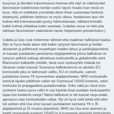
t
kysymys ja tässäkin katsomisessa huomaa että näyt on vääristyneet
i
länsimaisen kolektiivisen kentän vuoksi täysin muuksi kuin mistä on
kyse, niitä on mahdoton ymmärtää oikein ilman suurempaa henkistä
tietämystä, poliittinen tietämys on myös oltava, heräämisen taso niin
korkea että kokonaisuudet pystyy hahmottamaan, nähtävä kristallin
kaikki kulmat yhtäaikaa kuten sanotaan, Izabelan osuus on tieto jota
tulkitaan länsimaisten vääristävien lasien heijastusten poistamiseksi.)
Izabela ja Gary ovat molemmat nähneet että maailman hallitukset kaatuu.
(Nyt on hyvä tietää aluksi että kaikki nykyiset länsimaiset ja heidän
alistamien ja poliittisesti muutettujen maiden talous ja pankkijärjestelmä
on kazaari juutalaisten perustamia orjajärjestelmiä joissa hallitukset on
nykyisin pelkkiä nukkeja alistettuna instituutioille ja globalismille sekä
Blackrockin kaltaisille yhtiöille, tämä suuri sijoitusyhtiö määrää nyt
Ukrainan sodan kulusta! Suomessa hallituksemme on alistettu EU
komissiolle joka on laittomasti valittu, EU on instituutio, samoin
juutalaisten luoma YK kymmeninen alajärjestöineen, WHO instituutiolle
antoivat täyden poliittisen vallan nyt Suomessa! USAID koneisto, sekin
instituutio loi propagandista juutalaismafiaa. Onko väliä jos tämä riisto
systeemi kaatuu jossa valtio ei saa käyttää ilman juutalais keskuspankin
lupaa itse keräämiä varoja? Nämä hallitukset ei ole kansan etuja enään
ajamassa vaan instituutioiden valtaa. Nyt on hyvä vielä tietää että eilen
tuli uutinen että Usa erosi kazaari juurtalaisten luomasta YK:n 35
alajärjestöstä ja 31 muusta järjestöstä, WHO:sta Usa erosi aiemmin ja
lopetti propaganda koneisto USAID:in ja kymmeniä järjestöjä instituutioita