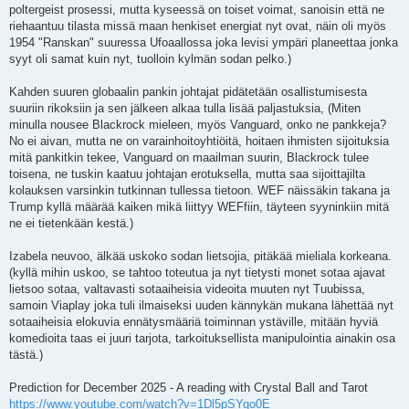
poltergeist prosessi, mutta kyseessä on toiset voimat, sanoisin että ne
riehaantuu tilasta missä maan henkiset energiat nyt ovat, näin oli myös
1954 "Ranskan" suuressa Ufoaallossa joka levisi ympäri planeettaa jonka
syyt oli samat kuin nyt, tuolloin kylmän sodan pelko.)
Kahden suuren globaalin pankin johtajat pidätetään osallistumisesta
suuriin rikoksiin ja sen jälkeen alkaa tulla lisää paljastuksia, (Miten
minulla nousee Blackrock mieleen, myös Vanguard, onko ne pankkeja?
No ei aivan, mutta ne on varainhoitoyhtiöitä, hoitaen ihmisten sijoituksia
mitä pankitkin tekee, Vanguard on maailman suurin, Blackrock tulee
toisena, ne tuskin kaatuu johtajan erotuksella, mutta saa sijoittajilta
kolauksen varsinkin tutkinnan tullessa tietoon. WEF näissäkin takana ja
Trump kyllä määrää kaiken mikä liittyy WEFfiin, täyteen syyninkiin mitä
ne ei tietenkään kestä.)
Izabela neuvoo, älkää uskoko sodan lietsojia, pitäkää mieliala korkeana.
(kyllä mihin uskoo, se tahtoo toteutua ja nyt tietysti monet sotaa ajavat
lietsoo sotaa, valtavasti sotaaiheisia videoita muuten nyt Tuubissa,
samoin Viaplay joka tuli ilmaiseksi uuden kännykän mukana lähettää nyt
sotaaiheisia elokuvia ennätysmääriä toiminnan ystäville, mitään hyviä
komedioita taas ei juuri tarjota, tarkoituksellista manipulointia ainakin osa
tästä.)
Prediction for December 2025 - A reading with Crystal Ball and Tarot
https://www.youtube.com/watch?v=1Dl5pSYqo0E