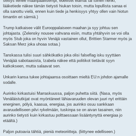
selitys lienee maanpäällisempi, edelliset elämät tai toinen henki,
lääketiede näkee tämän tietysti hiukan toisin, mutta lopullista sanaa ei
olla sanottu vielä, ennen kuin tiede ja henkisyys yhtyy ollen vain hiotun
timantin eri särmiä.)
Trump katkaisee välit Eurooppalaiseen maahan ja syy johtuu sen
johtajasta. (Zelensky nousee vahvana esiin, mutta yhtähyvin se voi olla
myös Stub joka on hyvin Venäjä vastainen ollut, Brittien Starmer myös ja
Saksan Merz joka uhoaa sotaa.)
Tanskassa tulisi suuri sähkökatko joka olisi falseflag isku syyttäen
Venäjää sabotaasista, Izabela näkee että politikot tietävät syyn
katkokseen, mutta salaavat sen.
Unkarin kansa tukee johtajaansa osoittaen mieltä EU:n johdon ajamalle
sodalle.
Aurinko kirkastuisi Marraskuussa, paljon puhetta siitä. (Nasa, myös
Venäläistutkijat ovat myöntäneet lähiavaruuden olevan juuri nyt erittäin
energinen, pölyä, kaasua, energiaa, jos aurinko osuu sankkaan
avaruudelliseen pilvi rykelmään, tuskinpa se on aivan tasainen, niin
aurinko tietysti kuin kirkastuu polttaessaan lisääntynyttä energiaa jo
etäältä.)
Paljon putoavia tähtiä, pieniä meteoriitteja. (liittynee edelliseen.)