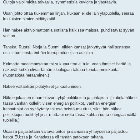
Outoja valoilmiöitä taivaalla, symmetrisiä kuvioita ja vastaavia.
Usan johto ottaa tiukemman linjan, kukaan ei ole lain yläpuolella, seuraa
kuuluisien nimien pidätyksiä!
Hän näkee aktivoimattomia sotilaita kaikissa maissa, puhdistavat syvän
valtion.
Tanska, Ruotsi, Norja ja Suomi, niiden kansat järkyttyvät hallitustensa
osallistumisesta erittäin korruptoituneisiin asioihin.
Kolmatta maailmansotaa tai sukupuuttoa ei tule, vaan ihmiset herää ja
näkevät ketkä olivat tämän ideologian takana tuhota ihmiskunta.
(huomatkaa herääminen.)
Näkee valtaeliitin pidätykset ja kaatumisen.
Näkee jokaisen maan olevan tyhjä politikoista ja johtajista. (izabela näkee
tässä vanhan kollektiivisen energian politikot, vanhan energian
kannattajat on syrjäytetty tai osa heistä muuttuu, siksi hän näkee
politikkojen tuolit tyhjinä, mutta ei erota tässä kohtaa uutta energiaa näillä
tuoleilla.)
Usassa paljastetaan valtava petos ja samassa yhteydessä paljastuu
ketkä EU:ssa ja Kanadassa oli tämän petoksen takana.