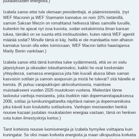
juutalaisuuden energioita.)
Izabela sanoo ettei tule olemaan presidenttejä, ei pääministereitä. (nyt
WEF Macronin ja WEF Starmanin kannatus on noin 10% tietämillä,
samoin Saksan Merzin on romahtanut hetkessä lähes samoille luvuille,
kuitenkin he ajavat nyt isoa kuviota, sodan eskaloimista ilman kansan
tukea, tämäkö on se suunta että instituutioiden, kuten nämä WEF agentit
määrää sodat? Minulle tämä ei käy, heillä ei ole mandaattia noin alhaisin
kannatus luvuin olla edes toimissaan, WEF Macron laittoi haastajansa
Marily Benin vankilaan.)
Izabela sanoo että tämä komitea tulee sydämmestä, että se on sielu
järjestyksen ja oikeuden toteuttamiseksi, kaikki he ovat keskenään
yhteydessä, samassa energiassa jota hän kuvaili alussa lähes saman
kasvoisin sotilain ja samoin asepuvuin ja mistä he tulevat? sitä hänelle ei
kerrota. (K puhuu varajoukkojen aktivoitumisesta, mainitsee
muistaakseeni vuoden 2026 muutoksen vuotena. Mielestäni tänne
laskeutui vanhoja mestareita, joita itsekkin näin dopermannitapauksessa
2006, sotilas ja lumikuningattarelta näyttävä nainen ja dopermannikoira
joka käveli kuin koulutettu sotilaskoira. Vanhojen mestareiden henkiä
nousee kazaari juutalais muukalaisten energiaa vastaan, tämä on henkien
sota kuten ilmestyskirja kertoo.)
Tarot korteista nousee luomisenergia ja Izabela hymyilee voittajana kuin
kuningatar. Se olisi maan korkeita energioita ja maan ulkopuolisia korkeita