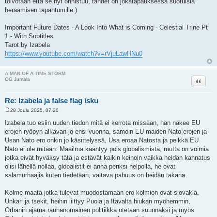
toivotaan että se nyt onnistuu, tähdet on jokatapauksessa suotuisia
heräämisen tapahtumille.)
Important Future Dates - A Look Into What is Coming - Celestial Trine Pt
1 - With Subtitles
Tarot by Izabela
https://www.youtube.com/watch?v=rVjuLawHNu0
A MAN OF A TIME STORM
Lainaa
OG Jumala
Re: Izabela ja false flag isku
28 Joulu 2025, 07:20
V
i
Izabela tuo esiin uuden tiedon mitä ei kerrota missään, hän näkee EU
e
erojen ryöpyn alkavan jo ensi vuonna, samoin EU maiden Nato erojen ja
s
t
Usan Nato ero onkin jo käsittelyssä, Usa eroaa Natosta ja pelkkä EU
i
Nato ei ole mitään. Maailma kääntyy pois globalismistä, mutta on voimia
jotka eivät hyväksy tätä ja estävät kaikin keinoin vaikka heidän kannatus
olisi lähellä nollaa, globalistit ei anna periksi helpolla, he ovat
salamurhaajia kuten tiedetään, valtava pahuus on heidän takana.
Kolme maata jotka tulevat muodostamaan ero kolmion ovat slovakia,
Unkari ja tsekit, heihin liittyy Puola ja Itävalta hiukan myöhemmin,
Orbanin ajama rauhanomainen politiikka otetaan suunnaksi ja myös