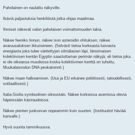
s
t
Paholainen on naulattu näkyville.
i
Ikäviä paljastuksia henkilöistä jotka ohjaa maailmaa.
Ihmiset näkevät valon paholaisen voimattomuuden takia.
Näkee feeniks linnun, näkee ison asteroidin ohituksen, näkee
avaruusaluksen ikkunoineen. (Selvästi tietoa korkeasta luovasta
energiasta joka tulee väritettyjen silmälasien läpi, länsimaisen
kolektiivisen kentän Egyptin saastuttaman perimän näkyjä, eli tietoa joka
ei ole oikeassa muodossa koska kolektiivinen kenttä on tuhottu,
Muukalaisrodun DNA peukaloinnit.)
Näkee maan halkeamisen. (Usa ja EU erkanee poliittisesti, taloudellisesti,
sotilaallisesti.)
Italia-Sisilia symboolinen oikeustalo. Näkee korkeissa asemissa olevia
häpeissään käsiraudoissa.
Näkee pienten juoksevan nopeammin kuin suurten. (Instituutiot häviää
kansalle.)
Hyvä suunta tammikuussa.