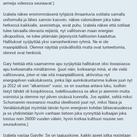
armeija videossa seuraavat:)
Izabela näkee ensimmmäisenä tyhjästä ilmaantuvia sotilaita samalla
uniformulla ja lähes samoin kasvoin, näkee valonsäteen joka tulee
hetkessä kaikkialle, aseistettuja, eivät puhu, Izabela näkee että sotilaat
tulee taivaalla olevasta reijästä, nyt vallitsevan maan energian
ulkopuolisia, ne tulee pitämään järjestystä hallitusten kaaduttua.
Hallitukset syrjäyttää yksi samanhenkinen ryhmä. Ne ei ole
maanpäällisiä. Olennot näyttää ystävällisiltä mutta ovat tunteettomia,
olennot ovat henkisiä.
Gary heittää että saamamme apu syrjäyttää hallitukset olisi itseasiassa
apu korkeamalta minältämme. (juuri näin, korkeampi minä, ei ole vielä
vallitsevana, joten ei näe sitä maanpäällisenä, aktivoituu nyt
energiapilven vaikutuksesta, jonka läpi aurinkokuntamme kulkee juuri nyt
ja 2012 oli sen "alkamisen" vuosi, se on suuntaa antava luku, tuolloin
tietyt tähdet oli konjuktiossa, todellisuudessa se alkoi jo aiemmin mutta
voimistui ja olemme nyt pilven sisässä kunnolla. Jos epäilet, selitä miksi
Schumannin resonanssi muuttui oleellisesti juuri nyt, miksi Nasa ja
Venäläistutkijat myöntää tämän hyvin energisen kohdan lähiavaruudessa
ja se yhdistetään hyvin vanhaan tietoon joka synnyttää kultaajan joka
toistuu noin 26000 vuoden välein, hyvin korkea kulttuuri nousee sen
seurauksena.)
Izabela vastaa Garylle: Se on taajuuskone, kaikki aseet jotka nostetaan