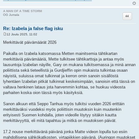
A MAN OF A TIME STORM
Lainaa
OG Jumala
Re: Izabela ja false flag isku
12 Joulu 2025, 11:02
V
i
Merkittävät päivämäärät 2026
e
s
t
Paikalla on Izabela katsomassa Metten mainitsemia tähtikartan
i
merkittäviä päivämääriä, Mette tulkitsee tähtikarttoja ja antaa myös
lausuntoja Izabelan näyille, Gary on mukana tulkitsemassa ja minä annan
poliittista sekä tieteellistä ja Gurdjieffin opin mukaista tulkintaa osaan
näyistä, suluissa omat tulkinnat ja kerron omin sanoin sisällöstä
lyhentäen Izabelan pitkät tulkinnat keskeisimpään, sanoisin että tässä on
valtava henkinen lataus jota harvemmin kohtaa, se huokuu videosta
parhaiten koska oion tässä myös käsityksiä.
Sanon alkuun että Seppo Tanhua myös tulkitsi vuoden 2026 erittäin
merkittäväksi vuodeksi myös poliittisin muutoksin kuin muutenkin
erityisesti Suomen kohdalla, joten videolle löytyy sitäkin kautta
merkittävyyttä, eli mitä tapahtuu ja mitkä on muutoksen päivät.
17.2 nouse merkittävänä päivänä jonka Matte videon lopulla tuo esiin
mahdollisena sähkökatkosten, virtapiikkien päivänä. (Auringon muutokset