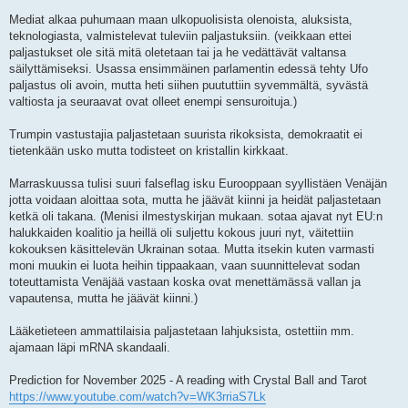
Mediat alkaa puhumaan maan ulkopuolisista olenoista, aluksista,
teknologiasta, valmistelevat tuleviin paljastuksiin. (veikkaan ettei
paljastukset ole sitä mitä oletetaan tai ja he vedättävät valtansa
säilyttämiseksi. Usassa ensimmäinen parlamentin edessä tehty Ufo
paljastus oli avoin, mutta heti siihen puututtiin syvemmältä, syvästä
valtiosta ja seuraavat ovat olleet enempi sensuroituja.)
Trumpin vastustajia paljastetaan suurista rikoksista, demokraatit ei
tietenkään usko mutta todisteet on kristallin kirkkaat.
Marraskuussa tulisi suuri falseflag isku Eurooppaan syyllistäen Venäjän
jotta voidaan aloittaa sota, mutta he jäävät kiinni ja heidät paljastetaan
ketkä oli takana. (Menisi ilmestyskirjan mukaan. sotaa ajavat nyt EU:n
halukkaiden koalitio ja heillä oli suljettu kokous juuri nyt, väitettiin
kokouksen käsittelevän Ukrainan sotaa. Mutta itsekin kuten varmasti
moni muukin ei luota heihin tippaakaan, vaan suunnittelevat sodan
toteuttamista Venäjää vastaan koska ovat menettämässä vallan ja
vapautensa, mutta he jäävät kiinni.)
Lääketieteen ammattilaisia paljastetaan lahjuksista, ostettiin mm.
ajamaan läpi mRNA skandaali.
Prediction for November 2025 - A reading with Crystal Ball and Tarot
https://www.youtube.com/watch?v=WK3rriaS7Lk