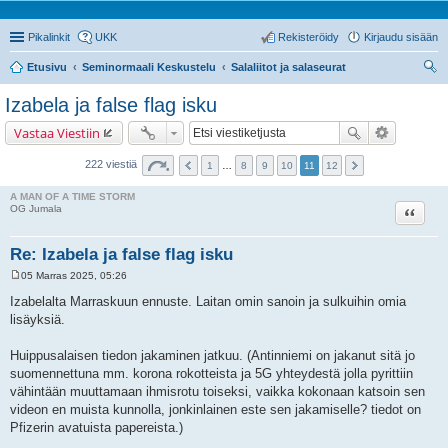
Pikalinkit
UKK
Rekisteröidy
Kirjaudu sisään
Etusivu
Seminormaali Keskustelu
Salaliitot ja salaseurat
tsi
Izabela ja false flag isku
Vastaa Viestiin
222 viestiä
1
…
8
9
10
11
12
A MAN OF A TIME STORM
Lainaa
OG Jumala
Re: Izabela ja false flag isku
05 Marras 2025, 05:26
V
i
Izabelalta Marraskuun ennuste. Laitan omin sanoin ja sulkuihin omia
e
lisäyksiä.
s
t
i
Huippusalaisen tiedon jakaminen jatkuu. (Antinniemi on jakanut sitä jo
suomennettuna mm. korona rokotteista ja 5G yhteydestä jolla pyrittiin
vähintään muuttamaan ihmisrotu toiseksi, vaikka kokonaan katsoin sen
videon en muista kunnolla, jonkinlainen este sen jakamiselle? tiedot on
Pfizerin avatuista papereista.)