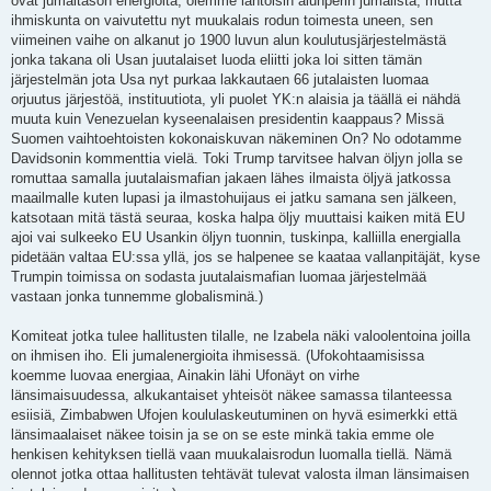
ovat jumaltason energioita, olemme lähtöisin alunperin jumalista, mutta
ihmiskunta on vaivutettu nyt muukalais rodun toimesta uneen, sen
viimeinen vaihe on alkanut jo 1900 luvun alun koulutusjärjestelmästä
jonka takana oli Usan juutalaiset luoda eliitti joka loi sitten tämän
järjestelmän jota Usa nyt purkaa lakkautaen 66 jutalaisten luomaa
orjuutus järjestöä, instituutiota, yli puolet YK:n alaisia ja täällä ei nähdä
muuta kuin Venezuelan kyseenalaisen presidentin kaappaus? Missä
Suomen vaihtoehtoisten kokonaiskuvan näkeminen On? No odotamme
Davidsonin kommenttia vielä. Toki Trump tarvitsee halvan öljyn jolla se
romuttaa samalla juutalaismafian jakaen lähes ilmaista öljyä jatkossa
maailmalle kuten lupasi ja ilmastohuijaus ei jatku samana sen jälkeen,
katsotaan mitä tästä seuraa, koska halpa öljy muuttaisi kaiken mitä EU
ajoi vai sulkeeko EU Usankin öljyn tuonnin, tuskinpa, kalliilla energialla
pidetään valtaa EU:ssa yllä, jos se halpenee se kaataa vallanpitäjät, kyse
Trumpin toimissa on sodasta juutalaismafian luomaa järjestelmää
vastaan jonka tunnemme globalisminä.)
Komiteat jotka tulee hallitusten tilalle, ne Izabela näki valoolentoina joilla
on ihmisen iho. Eli jumalenergioita ihmisessä. (Ufokohtaamisissa
koemme luovaa energiaa, Ainakin lähi Ufonäyt on virhe
länsimaisuudessa, alkukantaiset yhteisöt näkee samassa tilanteessa
esiisiä, Zimbabwen Ufojen koululaskeutuminen on hyvä esimerkki että
länsimaalaiset näkee toisin ja se on se este minkä takia emme ole
henkisen kehityksen tiellä vaan muukalaisrodun luomalla tiellä. Nämä
olennot jotka ottaa hallitusten tehtävät tulevat valosta ilman länsimaisen