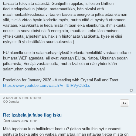
taivaalta tulevista säteistä. Gurdjieffin oppilas, silloisen Brittien
tiedustelupalvelun johtaja, matemaatikko, hän oivalsi että
maailmankaikkeudessa virtaa eri tasoisia energioita jotka pitää elämän
yllä, siellä virtaa hyvin korkeita myös, mutta niitä ei pystytä ottamaan
vastaan, kasvikunta ei tiedä niistä mitään eikä eläinkunta, ihmiskunta
nousisi ja saavuttaisi näitä energioita, muuttaisi koko länsimaisen
yhteiskunta järjestelmän, hakisin historiasta vastiketta, kyse ei olisi
nykyisistä yhdestäkään suuntauksesta.)
EU alueella useita salamurhayrityksiä korkeita henkilöitä vastaan jotka ei
kumarra WEF agendaa, eli ovat vastaan EU:ta, Natoa, Ukrainan sodan
jatkamista, Venäjä vastaisuutta, mutta Izabela ei näe yhdenkään
salamurhan onnistuvan!
Prediction for January 2026 - A reading with Crystal Ball and Tarot
https://www.youtube.com/watch?v=IBIRVyO8ZLc
A MAN OF A TIME STORM
Lainaa
OG Jumala
Re: Izabela ja false flag isku
09 Tammi 2026, 10:01
V
i
Mitä tapahtuu kun hallitukset kaatuu? (laitan sulkuihin nyt runsaasti
e
selitystä koska aihe on vaikea ymmärtää ilman riittävää tietoa mistä on
s