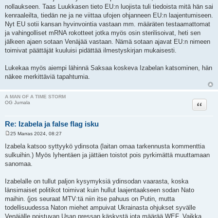
nollaukseen. Taas Luukkasen tieto EU:n luojista tuli tiedoista mitä hän sai
kenraaleilta, tiedän ne ja ne viittaa ufojen ohjanneen EU:n laajentumiseen.
Nyt EU sotii kansan hyvinvointia vastaan mm. määräten testaamattomat
ja vahingolliset mRNA rokotteet jotka myös osin sterilisoivat, heti sen
jälkeen ajaen sotaan Venäjää vastaan. Nämä sotaan ajavat EU:n nimeen
toimivat päättäjät kuuluisi pidättää ilmestyskirjan mukaisesti.
Lukekaa myös aiempi lähinnä Saksaa koskeva Izabelan katsominen, hän
näkee merkittäviä tapahtumia.
A MAN OF A TIME STORM
Lainaa
OG Jumala
Re: Izabela ja false flag isku
25 Marras 2024, 08:27
V
i
Izabela katsoo syttyykö ydinsota (laitan omaa tarkennusta kommenttia
e
sulkuihin.) Myös lyhentäen ja jättäen toistot pois pyrkimättä muuttamaan
s
t
sanomaa.
i
Izabelalle on tullut paljon kysymyksiä ydinsodan vaarasta, koska
länsimaiset politikot toimivat kuin hullut laajentaakseen sodan Nato
maihin. (jos seuraat MTV:tä niin itse pahuus on Putin, mutta
todellisuudessa Naton miehet ampuivat Ukrainasta ohjukset syvälle
Venäjälle poistuvan Usan pressan käskystä jota määrää WEF. Vaikka