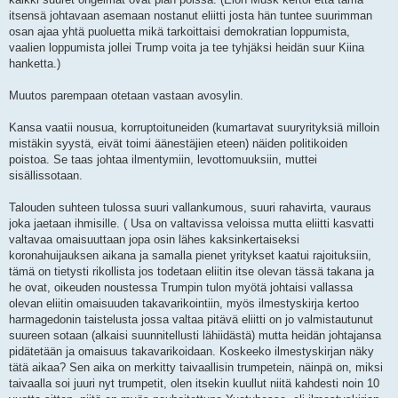
itsensä johtavaan asemaan nostanut eliitti josta hän tuntee suurimman
osan ajaa yhtä puoluetta mikä tarkoittaisi demokratian loppumista,
vaalien loppumista jollei Trump voita ja tee tyhjäksi heidän suur Kiina
hanketta.)
Muutos parempaan otetaan vastaan avosylin.
Kansa vaatii nousua, korruptoituneiden (kumartavat suuryrityksiä milloin
mistäkin syystä, eivät toimi äänestäjien eteen) näiden politikoiden
poistoa. Se taas johtaa ilmentymiin, levottomuuksiin, muttei
sisällissotaan.
Talouden suhteen tulossa suuri vallankumous, suuri rahavirta, vauraus
joka jaetaan ihmisille. ( Usa on valtavissa veloissa mutta eliitti kasvatti
valtavaa omaisuuttaan jopa osin lähes kaksinkertaiseksi
koronahuijauksen aikana ja samalla pienet yritykset kaatui rajoituksiin,
tämä on tietysti rikollista jos todetaan eliitin itse olevan tässä takana ja
he ovat, oikeuden noustessa Trumpin tulon myötä johtaisi vallassa
olevan eliitin omaisuuden takavarikointiin, myös ilmestyskirja kertoo
harmagedonin taistelusta jossa valtaa pitävä eliitti on jo valmistautunut
suureen sotaan (alkaisi suunnitellusti lähiidästä) mutta heidän johtajansa
pidätetään ja omaisuus takavarikoidaan. Koskeeko ilmestyskirjan näky
tätä aikaa? Sen aika on merkitty taivaallisin trumpetein, näinpä on, miksi
taivaalla soi juuri nyt trumpetit, olen itsekin kuullut niitä kahdesti noin 10