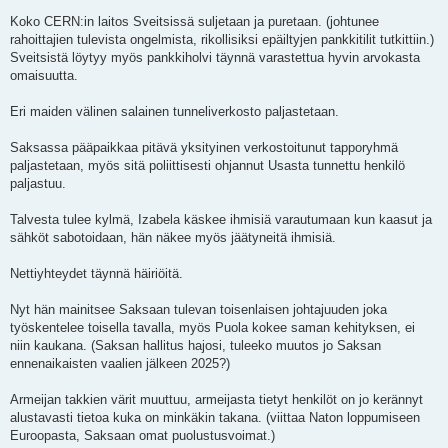
Koko CERN:in laitos Sveitsissä suljetaan ja puretaan. (johtunee
rahoittajien tulevista ongelmista, rikollisiksi epäiltyjen pankkitilit tutkittiin.)
Sveitsistä löytyy myös pankkiholvi täynnä varastettua hyvin arvokasta
omaisuutta.
Eri maiden välinen salainen tunneliverkosto paljastetaan.
Saksassa pääpaikkaa pitävä yksityinen verkostoitunut tapporyhmä
paljastetaan, myös sitä poliittisesti ohjannut Usasta tunnettu henkilö
paljastuu.
Talvesta tulee kylmä, Izabela käskee ihmisiä varautumaan kun kaasut ja
sähköt sabotoidaan, hän näkee myös jäätyneitä ihmisiä.
Nettiyhteydet täynnä häiriöitä.
Nyt hän mainitsee Saksaan tulevan toisenlaisen johtajuuden joka
työskentelee toisella tavalla, myös Puola kokee saman kehityksen, ei
niin kaukana. (Saksan hallitus hajosi, tuleeko muutos jo Saksan
ennenaikaisten vaalien jälkeen 2025?)
Armeijan takkien värit muuttuu, armeijasta tietyt henkilöt on jo kerännyt
alustavasti tietoa kuka on minkäkin takana. (viittaa Naton loppumiseen
Euroopasta, Saksaan omat puolustusvoimat.)