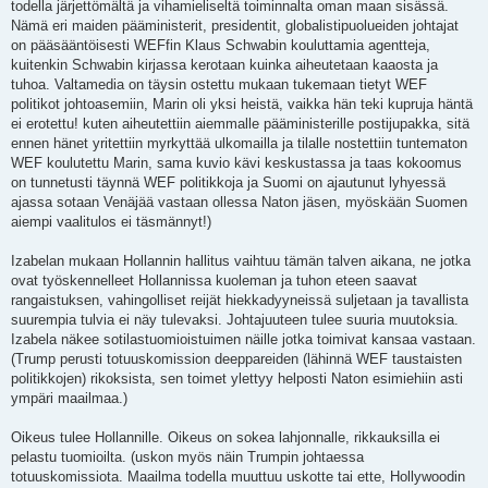
todella järjettömältä ja vihamieliseltä toiminnalta oman maan sisässä.
Nämä eri maiden pääministerit, presidentit, globalistipuolueiden johtajat
on pääsääntöisesti WEFfin Klaus Schwabin kouluttamia agentteja,
kuitenkin Schwabin kirjassa kerotaan kuinka aiheutetaan kaaosta ja
tuhoa. Valtamedia on täysin ostettu mukaan tukemaan tietyt WEF
politikot johtoasemiin, Marin oli yksi heistä, vaikka hän teki kupruja häntä
ei erotettu! kuten aiheutettiin aiemmalle pääministerille postijupakka, sitä
ennen hänet yritettiin myrkyttää ulkomailla ja tilalle nostettiin tuntematon
WEF koulutettu Marin, sama kuvio kävi keskustassa ja taas kokoomus
on tunnetusti täynnä WEF politikkoja ja Suomi on ajautunut lyhyessä
ajassa sotaan Venäjää vastaan ollessa Naton jäsen, myöskään Suomen
aiempi vaalitulos ei täsmännyt!)
Izabelan mukaan Hollannin hallitus vaihtuu tämän talven aikana, ne jotka
ovat työskennelleet Hollannissa kuoleman ja tuhon eteen saavat
rangaistuksen, vahingolliset reijät hiekkadyyneissä suljetaan ja tavallista
suurempia tulvia ei näy tulevaksi. Johtajuuteen tulee suuria muutoksia.
Izabela näkee sotilastuomioistuimen näille jotka toimivat kansaa vastaan.
(Trump perusti totuuskomission deeppareiden (lähinnä WEF taustaisten
politikkojen) rikoksista, sen toimet ylettyy helposti Naton esimiehiin asti
ympäri maailmaa.)
Oikeus tulee Hollannille. Oikeus on sokea lahjonnalle, rikkauksilla ei
pelastu tuomioilta. (uskon myös näin Trumpin johtaessa
totuuskomissiota. Maailma todella muuttuu uskotte tai ette, Hollywoodin