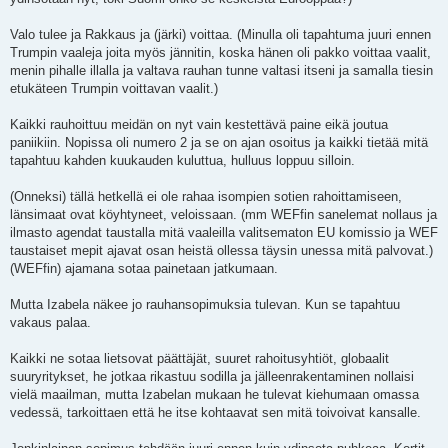
Valo tulee ja Rakkaus ja (järki) voittaa. (Minulla oli tapahtuma juuri ennen
Trumpin vaaleja joita myös jännitin, koska hänen oli pakko voittaa vaalit,
menin pihalle illalla ja valtava rauhan tunne valtasi itseni ja samalla tiesin
etukäteen Trumpin voittavan vaalit.)
Kaikki rauhoittuu meidän on nyt vain kestettävä paine eikä joutua
paniikiin. Nopissa oli numero 2 ja se on ajan osoitus ja kaikki tietää mitä
tapahtuu kahden kuukauden kuluttua, hulluus loppuu silloin.
(Onneksi) tällä hetkellä ei ole rahaa isompien sotien rahoittamiseen,
länsimaat ovat köyhtyneet, veloissaan. (mm WEFfin sanelemat nollaus ja
ilmasto agendat taustalla mitä vaaleilla valitsematon EU komissio ja WEF
taustaiset mepit ajavat osan heistä ollessa täysin unessa mitä palvovat.)
(WEFfin) ajamana sotaa painetaan jatkumaan.
Mutta Izabela näkee jo rauhansopimuksia tulevan. Kun se tapahtuu
vakaus palaa.
Kaikki ne sotaa lietsovat päättäjät, suuret rahoitusyhtiöt, globaalit
suuryritykset, he jotkaa rikastuu sodilla ja jälleenrakentaminen nollaisi
vielä maailman, mutta Izabelan mukaan he tulevat kiehumaan omassa
vedessä, tarkoittaen että he itse kohtaavat sen mitä toivoivat kansalle.