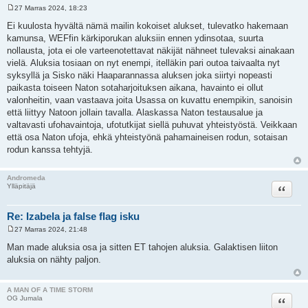
27 Marras 2024, 18:23
V
i
Ei kuulosta hyvältä nämä mailin kokoiset alukset, tulevatko hakemaan
e
kamunsa, WEFfin kärkiporukan aluksiin ennen ydinsotaa, suurta
s
t
nollausta, jota ei ole varteenotettavat näkijät nähneet tulevaksi ainakaan
i
vielä. Aluksia tosiaan on nyt enempi, itelläkin pari outoa taivaalta nyt
syksyllä ja Sisko näki Haaparannassa aluksen joka siirtyi nopeasti
paikasta toiseen Naton sotaharjoituksen aikana, havainto ei ollut
valonheitin, vaan vastaava joita Usassa on kuvattu enempikin, sanoisin
että liittyy Natoon jollain tavalla. Alaskassa Naton testausalue ja
valtavasti ufohavaintoja, ufotutkijat siellä puhuvat yhteistyöstä. Veikkaan
että osa Naton ufoja, ehkä yhteistyönä pahamaineisen rodun, sotaisan
rodun kanssa tehtyjä.
Andromeda
Lainaa
Ylläpitäjä
Re: Izabela ja false flag isku
27 Marras 2024, 21:48
V
i
Man made aluksia osa ja sitten ET tahojen aluksia. Galaktisen liiton
e
aluksia on nähty paljon.
s
t
i
A MAN OF A TIME STORM
Lainaa
OG Jumala