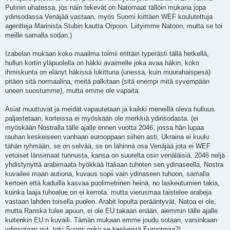
Putinin uhatessa, jos näin tekevät on Natomaat tällöin mukana jopa
ydinsodassa Venäjää vastaan, myös Suomi kiittäen WEF koulutettuja
agentteja Marinista Stubin kautta Orpoon. Liityimme Natoon, mutta se toi
meille samalla sodan.)
Izabelan mukaan koko maailma toimii erittäin typerästi tällä hetkellä,
hullun kortin yläpuolella on häkki avaimelle joka avaa häkin, koko
ihmiskunta on elänyt häkissä lukittuna (unessa, kuin muurahaispesä)
pitäen sitä normaalina, meitä palkitaan (sitä enempi mitä syvempään
uneen suostumme), mutta emme ole vapaita.
Asiat muuttuvat ja meidät vapautetaan ja kaikki meneillä oleva hulluus
paljastetaan, korteissa ei myöskään ole merkkiä ydinsodasta. (ei
myöskään Nostralla tälle ajalle ennen vuotta 2046, jossa hän lupaa
rauhan keskeiseen vanhaan eurooppaan siihen asti, Ukraina ei kuulu
tähän ryhmään, se on selvää, se on lähinnä osa Venäjää jota ei WEF
vetoiset länsimaat tunnusta, kansa on suurelta osin venäläisiä. 2046 neljä
yhdistynyttä arabimaata hyökkää Italiaan tuhoten sen ydinaseella, Nostra
kuvailee maan autiona, kuvaus sopii vain ydinaseen tuhoon, samalla
kertoen että kaduilla kasvaa puolimetrinen heinä, no laskeutumien takia,
kuinka laaja tuhoalue on ei kerrota. mutta vierusmaa taistelee arabeja
vastaan lahden toisella puolen. Arabit lopulta perääntyvät, Natoa ei ole,
mutta Ranska tulee apuun, ei ole EU:takaan enään, aiemmin tälle ajalle
kuitenkin EU:n kuvaili. Tämän mukaan emme joudu sotaan, varsinkaan
ydinsotaan nyt, toki Suomi onko se keskeistä Eurooppaa?)