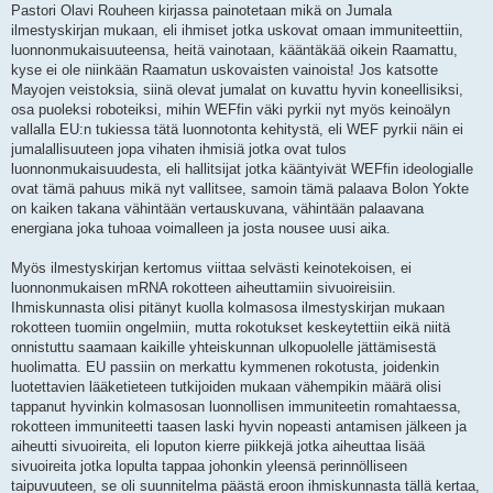
Pastori Olavi Rouheen kirjassa painotetaan mikä on Jumala
ilmestyskirjan mukaan, eli ihmiset jotka uskovat omaan immuniteettiin,
luonnonmukaisuuteensa, heitä vainotaan, kääntäkää oikein Raamattu,
kyse ei ole niinkään Raamatun uskovaisten vainoista! Jos katsotte
Mayojen veistoksia, siinä olevat jumalat on kuvattu hyvin koneellisiksi,
osa puoleksi roboteiksi, mihin WEFfin väki pyrkii nyt myös keinoälyn
vallalla EU:n tukiessa tätä luonnotonta kehitystä, eli WEF pyrkii näin ei
jumalallisuuteen jopa vihaten ihmisiä jotka ovat tulos
luonnonmukaisuudesta, eli hallitsijat jotka kääntyivät WEFfin ideologialle
ovat tämä pahuus mikä nyt vallitsee, samoin tämä palaava Bolon Yokte
on kaiken takana vähintään vertauskuvana, vähintään palaavana
energiana joka tuhoaa voimalleen ja josta nousee uusi aika.
Myös ilmestyskirjan kertomus viittaa selvästi keinotekoisen, ei
luonnonmukaisen mRNA rokotteen aiheuttamiin sivuoireisiin.
Ihmiskunnasta olisi pitänyt kuolla kolmasosa ilmestyskirjan mukaan
rokotteen tuomiin ongelmiin, mutta rokotukset keskeytettiin eikä niitä
onnistuttu saamaan kaikille yhteiskunnan ulkopuolelle jättämisestä
huolimatta. EU passiin on merkattu kymmenen rokotusta, joidenkin
luotettavien lääketieteen tutkijoiden mukaan vähempikin määrä olisi
tappanut hyvinkin kolmasosan luonnollisen immuniteetin romahtaessa,
rokotteen immuniteetti taasen laski hyvin nopeasti antamisen jälkeen ja
aiheutti sivuoireita, eli loputon kierre piikkejä jotka aiheuttaa lisää
sivuoireita jotka lopulta tappaa johonkin yleensä perinnölliseen
taipuvuuteen, se oli suunnitelma päästä eroon ihmiskunnasta tällä kertaa,