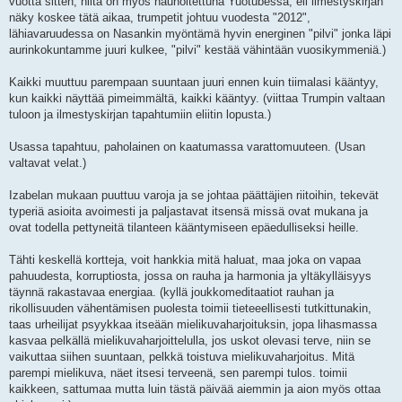
vuotta sitten, niitä on myös nauhoitettuna Yuotubessa, eli ilmestyskirjan
näky koskee tätä aikaa, trumpetit johtuu vuodesta "2012",
lähiavaruudessa on Nasankin myöntämä hyvin energinen "pilvi" jonka läpi
aurinkokuntamme juuri kulkee, "pilvi" kestää vähintään vuosikymmeniä.)
Kaikki muuttuu parempaan suuntaan juuri ennen kuin tiimalasi kääntyy,
kun kaikki näyttää pimeimmältä, kaikki kääntyy. (viittaa Trumpin valtaan
tuloon ja ilmestyskirjan tapahtumiin eliitin lopusta.)
Usassa tapahtuu, paholainen on kaatumassa varattomuuteen. (Usan
valtavat velat.)
Izabelan mukaan puuttuu varoja ja se johtaa päättäjien riitoihin, tekevät
typeriä asioita avoimesti ja paljastavat itsensä missä ovat mukana ja
ovat todella pettyneitä tilanteen kääntymiseen epäedulliseksi heille.
Tähti keskellä kortteja, voit hankkia mitä haluat, maa joka on vapaa
pahuudesta, korruptiosta, jossa on rauha ja harmonia ja yltäkylläisyys
täynnä rakastavaa energiaa. (kyllä joukkomeditaatiot rauhan ja
rikollisuuden vähentämisen puolesta toimii tieteeellisesti tutkittunakin,
taas urheilijat psyykkaa itseään mielikuvaharjoituksin, jopa lihasmassa
kasvaa pelkällä mielikuvaharjoittelulla, jos uskot olevasi terve, niin se
vaikuttaa siihen suuntaan, pelkkä toistuva mielikuvaharjoitus. Mitä
parempi mielikuva, näet itsesi terveenä, sen parempi tulos. toimii
kaikkeen, sattumaa mutta luin tästä päivää aiemmin ja aion myös ottaa