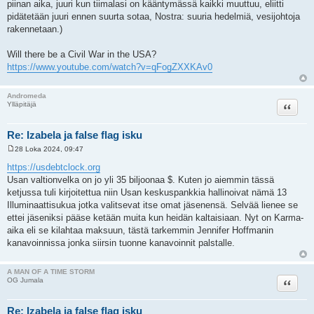
piinan aika, juuri kun tiimalasi on kääntymässä kaikki muuttuu, eliitti
pidätetään juuri ennen suurta sotaa, Nostra: suuria hedelmiä, vesijohtoja
rakennetaan.)
Will there be a Civil War in the USA?
https://www.youtube.com/watch?v=qFogZXXKAv0
Andromeda
Lainaa
Ylläpitäjä
Re: Izabela ja false flag isku
28 Loka 2024, 09:47
V
i
https://usdebtclock.org
e
Usan valtionvelka on jo yli 35 biljoonaa $. Kuten jo aiemmin tässä
s
t
ketjussa tuli kirjoitettua niin Usan keskuspankkia hallinoivat nämä 13
i
Illuminaattisukua jotka valitsevat itse omat jäsenensä. Selvää lienee se
ettei jäseniksi pääse ketään muita kun heidän kaltaisiaan. Nyt on Karma-
aika eli se kilahtaa maksuun, tästä tarkemmin Jennifer Hoffmanin
kanavoinnissa jonka siirsin tuonne kanavoinnit palstalle.
A MAN OF A TIME STORM
Lainaa
OG Jumala
Re: Izabela ja false flag isku