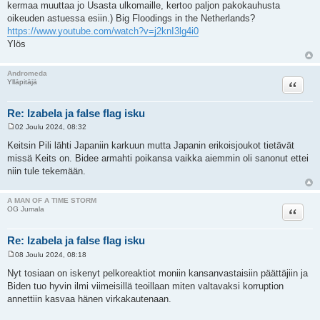
kermaa muuttaa jo Usasta ulkomaille, kertoo paljon pakokauhusta
oikeuden astuessa esiin.) Big Floodings in the Netherlands?
https://www.youtube.com/watch?v=j2knI3lg4i0
Ylös
Andromeda
Lainaa
Ylläpitäjä
Re: Izabela ja false flag isku
02 Joulu 2024, 08:32
V
i
Keitsin Pili lähti Japaniin karkuun mutta Japanin erikoisjoukot tietävät
e
missä Keits on. Bidee armahti poikansa vaikka aiemmin oli sanonut ettei
s
t
niin tule tekemään.
i
A MAN OF A TIME STORM
Lainaa
OG Jumala
Re: Izabela ja false flag isku
08 Joulu 2024, 08:18
V
i
Nyt tosiaan on iskenyt pelkoreaktiot moniin kansanvastaisiin päättäjiin ja
e
Biden tuo hyvin ilmi viimeisillä teoillaan miten valtavaksi korruption
s
t
annettiin kasvaa hänen virkakautenaan.
i