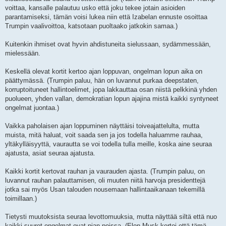
voittaa, kansalle palautuu usko että joku tekee jotain asioiden
parantamiseksi, tämän voisi lukea niin että Izabelan ennuste osoittaa
Trumpin vaalivoittoa, katsotaan puoltaako jatkokin samaa.)
Kuitenkin ihmiset ovat hyvin ahdistuneita sielussaan, sydämmessään,
mielessään.
Keskellä olevat kortit kertoo ajan loppuvan, ongelman lopun aika on
päättymässä. (Trumpin paluu, hän on luvannut purkaa deepstaten,
korruptoituneet hallintoelimet, jopa lakkauttaa osan niistä pelkkinä yhden
puolueen, yhden vallan, demokratian lopun ajajina mistä kaikki syntyneet
ongelmat juontaa.)
Vaikka paholaisen ajan loppuminen näyttäisi toiveajattelulta, mutta
muista, mitä haluat, voit saada sen ja jos todella haluamme rauhaa,
yltäkylläisyyttä, vaurautta se voi todella tulla meille, koska aine seuraa
ajatusta, asiat seuraa ajatusta.
Kaikki kortit kertovat rauhan ja vaurauden ajasta. (Trumpin paluu, on
luvannut rauhan palauttamisen, oli muuten niitä harvoja presidenttejä
jotka sai myös Usan talouden nousemaan hallintaaikanaan tekemillä
toimillaan.)
Tietysti muutoksista seuraa levottomuuksia, mutta näyttää siltä että nuo
kaikki suuret ongelmat ovat pian poissa. (Elon Musk kertoi että tämä