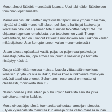
Monet ahneet lääkärit menettävät lupansa. Uusi laki näiden lääkäreiden
toiminnan lopettamiseksi.
Marraskuu olisi alku erittäin myrskyisille tapahtumille ympäri maailmaa,
näyttää siltä että monet hallitukset, politikot ja hallitsijat kaatuvat ja
korvataan oikeudella. (Tämän toteutuminen tarkoittaa tietysti WEFfin
ohjaaman agendan romahdusta, sen toteutuminen vaatii Trumpin
valtaantulon, hän on luvannut katkaista monilonkeroisen Grakonin kaulan
mikä sijaitsee Usan korruptoituneen vallan monumenteissä.)
Usaan tulossa epävakaat vaalit, paljastuu paljon vaalipetoksia ja
äänestäjä petoksia, jopa armeija voi puuttua vaaleihin jos toiminta
riistäytyy käsistä.
Outoja sääilmiöitä monissa maissa, Izabela viittaa säänmuokkaus
koneisiin. (Syitä voi olla muitakin, koska koko aurinkokunta myrskyää
selvästi tavallista enempi, Schumannin resonanssi on muuttunut
oleellisesti, moninkertaistunut.)
Nainen nousee julkisuuteen ja puhuu hyvin tärkeistä asioista jotka
vaikuttavat meihin kaikkiin.
Monia oikeusjärjestelmiä, tuomareita vaihdetaan armeijan toimesta.
(Hyvin kyseenalaista toimintaa kun armeija ottaa vallan maassa rauhan