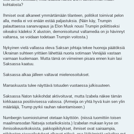
kohtalosta?
Ihmiset ovat alkaneet ymmärtämään tilanteen, politikot toimivat pelon
alla, media ei voi enään estää paljastuksia. (Näin käy, Trumpin
palauttaessa sananvapaus ja Elon Musk nousi Trumpin poliittiseksi
oikeaksi kädeksi X alustoin, demonisoitunut valtamedia on jo hävinnyt
valtansa, se voidaan todetaan Trumpin voitosta.)
Nykyinen vielä vallassa oleva Saksan johtaja tekee huonoja päätöksiä
Ukrainan suhteen yrittäen lähettää nuoria sotimaan Venäjää vastaan
varmaan kuolemaan. Mutta tämä on viimeinen pisara ennen kuin lasi
Saksassa kaatuu.
Saksassa alkaa jälleen valtavat mielenosoitukset.
Marraskuusta tulee näyttävä totuuden vuotaessa julkisuuteen.
Saksassa Naton tukikohdat aktivoituvat, mutta Izabela näkee tämän
kirkkaassa positiivisessa valossa. (Armeija on yhtä hyvä kuin sen ylin
määrääjä, Trump pyrkii rauhan rakentamiseen.)
Nurnbergin tuomioistuimet otetaan käyttöön. (niissä tuomittiin toisen
maailmansodan Natseja sotarikoksista.) Izabelan mukaan kyse on
ihmisoikeusrikoksista, pakkopiikitykset, ihmiset ovat sairaampia,
piikitysten sivuvaikutukset alkavat näkyä, osa lääkäreistä uskaltaa nyt