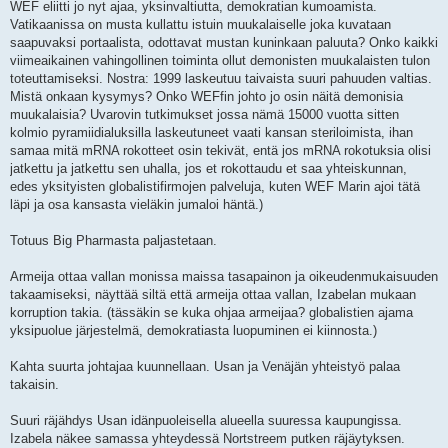
WEF eliitti jo nyt ajaa, yksinvaltiutta, demokratian kumoamista.
Vatikaanissa on musta kullattu istuin muukalaiselle joka kuvataan
saapuvaksi portaalista, odottavat mustan kuninkaan paluuta? Onko kaikki
viimeaikainen vahingollinen toiminta ollut demonisten muukalaisten tulon
toteuttamiseksi. Nostra: 1999 laskeutuu taivaista suuri pahuuden valtias.
Mistä onkaan kysymys? Onko WEFfin johto jo osin näitä demonisia
muukalaisia? Uvarovin tutkimukset jossa nämä 15000 vuotta sitten
kolmio pyramiidialuksilla laskeutuneet vaati kansan steriloimista, ihan
samaa mitä mRNA rokotteet osin tekivät, entä jos mRNA rokotuksia olisi
jatkettu ja jatkettu sen uhalla, jos et rokottaudu et saa yhteiskunnan,
edes yksityisten globalistifirmojen palveluja, kuten WEF Marin ajoi tätä
läpi ja osa kansasta vieläkin jumaloi häntä.)
Totuus Big Pharmasta paljastetaan.
Armeija ottaa vallan monissa maissa tasapainon ja oikeudenmukaisuuden
takaamiseksi, näyttää siltä että armeija ottaa vallan, Izabelan mukaan
korruption takia. (tässäkin se kuka ohjaa armeijaa? globalistien ajama
yksipuolue järjestelmä, demokratiasta luopuminen ei kiinnosta.)
Kahta suurta johtajaa kuunnellaan. Usan ja Venäjän yhteistyö palaa
takaisin.
Suuri räjähdys Usan idänpuoleisella alueella suuressa kaupungissa.
Izabela näkee samassa yhteydessä Nortstreem putken räjäytyksen.