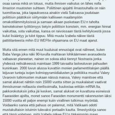
osaa sanoa mikä on totuus, mutta ihmisen vaikutus on lähes nolla
ilmaston muutosten suhteen. Poliittinen ajojahti ilmastouhalla on näin
tuomittavaa, joka tapauksessa ainakin vielä Saksassa joudutaan
poliittisin päätöksin siirtymään kalliiseen maalämpöön
omakotilämmityksissä ja samaan aikaan pusketaan EU:n taholta
keinotekoinen työttömyys tietyin poliittisin konstein, mm. energian hinnat
vaikuttaa, sota vaikuttaa, kansa on raivoissaan tästä kehityksestä jossa
kulut lisääntyy ja tulot tippuu. Mitä muuta Izabela näkee tästä
pattitilanteesta mihin EU WEFfin ohjaamana on EU maat ajanut.
Mutta sitä ennen mitä muut kuuluisat ennustajat ovat nähneet, kuten
Baba Vanga joka näki 90-luvulla mahtavan lohikäärmeen avaruudesta
valtaavan planeetan, nainen on sokea eikä tiennyt Nostrasta jonka
yhdessä nelisäkeessä mainitaan 1999 taivaalta laskeutuvan pahuuden
kuninkaan. 2000 luvun alussa kuvattiin monien parlamenttitalojen päällä
leijuvan tunteja isojen kolmiopyramiidialusten ja politiikka muuttui Valery
Uvarovin tutkimusten mukaan näissä maissa, Valery mainitsee että
samat alukset nähtiin noin 15000 vuotta sitten ja muukalaiset vaativat
ihmiskunnan nollausta sterilisoimalla, kuulostaa erittäin mRNA:lta,
pakkorokotuksin jotka jäi kesken, samat alukset on kuvattuna esineissä
Faaraoiden ajoilta, monet sanoo Faraoiden monumentti rakennusten iäksi
15000 vuotta eli paljon enempi kuiin virallinen tutkimus myöntää.
Voidaanko sanoa että pahuus on palannut, mitä Vatikaani odotti
mustakultaisin istuimin tulevaksi portaalin kautta. Ilmestyskirja sanoo
että tämä voitetaan, mitä Izabela näkee EU:n tärkeimmän maan