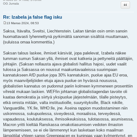
Lainaa
OG Jumala
Re: Izabela ja false flag isku
13 Marras 2024, 08:53
V
i
Saksa, Itävalta, Sveitsi, Liechtenstein. Laitan tämän osin omin sanoin
e
huomattavasti lyhennettynä pyrkimättä sanoman sisältöä muuttamaan,
s
t
(suluissa omaa kommenttia.)
i
Saksan talous laskee, ihmiset kärsivät, jopa palelevat, Izabela näkee
tumman sumun Saksan yllä, ihmiset ovat katkeria ja pettyneitä päättäjiin,
johtajiin. (Saksan nollausta ajava globalisti hallitus hajosi, uudet vaalit
tulossa ja Saksassa on noussut maakuntavaaleissa suurimpaan
kannatukseen AfD puolue jopa 30% kannatuksin, puolue ajaa EU eroa,
myös maanviljelijöiden etuja ajava puolue on hyvässä nousussa,
globalistien kannatus on pudonnut pariin kolmeen kymmeneen prosenttiin
vihreät mukaan laskien. WEFfin johtaman globalistiagendan tavoite oli
kaataa demokratia ja siirtyä yksipuolue järjestelmään, tilalle pisteytys,
etkä omista mitään, valta instituutioille, suuryrityksille, Black rokille,
Vanguardille, YK:lle, WHO:lle, jne. Aseina rappion muodostaminen niin
uskonnossa, sukupuolessa, siveydessä, moraalissa, terveydessä,
vapaudessa, koulutuksessa, ihmisoikeuksissa, tulotasossa, asumisessa,
Macron yritti kieltää Ranskassa omakotiasumisen vedoten ilmaston
lämpenemiseen, se ei ole lämmennyt kun lasketaan koko maailman
lämpötilat yhteen sanoo Greenpeacen ex kuningas vaan kylmentynyt, en