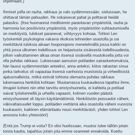
ohjelmaani.)
Ihmiset joilla on rauha, rakkaus ja valo sydämmessään, sielussaan, he
ohittavat tämän pahuuden. He sokaisevat pahat ja polttavat heidät
palasiksi. (Itse huomannut meditoinnin parantavan ympäristöä, rauha ja
harmonia luo positiivista ympäristöä, myös ympäristöön suhtautumisella
on merkitystä, tulokset paranevat, viihtyvyys kohoaa. Tohtori Len
työskenteli psykologina vakavia rikoksia tehneiden osastolla ja sai
merkittäviä tuloksia aikaan hooponopono menetelmällä jossa kaikki on
yhtä jossa ulkoinen todellisuus on heijastusta sisäisestä todellisuudesta,
jolloin vaikuttaminen alkaa oman itsensä sisäisellä muutoksella jotta voi
olla puhdas rakkaus. Lukiessaan aamuisin potilaiden sairaskertomuksia,
hän lausui sydämmestään anteeksi, anna anteksi, kiitos rakastan sinua
jonka tarkoitus oli vapautaa itsensä vanhoista muistoista ja virheellisistä
ajatusmalleista, mitkä estivät tohtoria olemasta puhdas rakkaus
lukemaansa henkilöä kohtaan. Muutamassa kuukaudessa tapahtui ihme,
ilmapiiri koheni niin ettei tarvittu eristyshuoneita, ei kahleita ja potilaat
saivat työskennellä ja urheilla vapaasti, kolmen vuoden päästä
eristyshuoneet oli täysin käyttämättömiä. Henkilöstön poissaolot väheni,
väkivaltaisuudet loppui, potilaiden viettämä aika osastolla väheni vuosista
kuukausiin, kaikkien elämänlaatu nousi merkittävästi, yhden tohtori Len
ansiosta koko yhteisöön!)
(Entä jos Trump ei voita? En olisi huolissaan, muutos tulee tällöin jotain
toista kautta, tapahtuu jotain jota emme osanneet ennakoida. Koettu