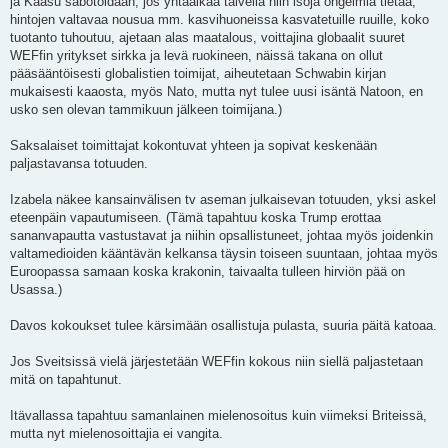
ja Kaasu sabotoidaan, jos yhtäaikaa talvella niin isoja ongelmia tietää,
hintojen valtavaa nousua mm. kasvihuoneissa kasvatetuille ruuille, koko
tuotanto tuhoutuu, ajetaan alas maatalous, voittajina globaalit suuret
WEFfin yritykset sirkka ja levä ruokineen, näissä takana on ollut
pääsääntöisesti globalistien toimijat, aiheutetaan Schwabin kirjan
mukaisesti kaaosta, myös Nato, mutta nyt tulee uusi isäntä Natoon, en
usko sen olevan tammikuun jälkeen toimijana.)
Saksalaiset toimittajat kokontuvat yhteen ja sopivat keskenään
paljastavansa totuuden.
Izabela näkee kansainvälisen tv aseman julkaisevan totuuden, yksi askel
eteenpäin vapautumiseen. (Tämä tapahtuu koska Trump erottaa
sananvapautta vastustavat ja niihin opsallistuneet, johtaa myös joidenkin
valtamedioiden kääntävän kelkansa täysin toiseen suuntaan, johtaa myös
Euroopassa samaan koska krakonin, taivaalta tulleen hirviön pää on
Usassa.)
Davos kokoukset tulee kärsimään osallistuja pulasta, suuria päitä katoaa.
Jos Sveitsissä vielä järjestetään WEFfin kokous niin siellä paljastetaan
mitä on tapahtunut.
Itävallassa tapahtuu samanlainen mielenosoitus kuin viimeksi Briteissä,
mutta nyt mielenosoittajia ei vangita.