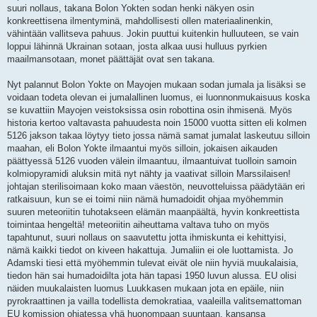
suuri nollaus, takana Bolon Yokten sodan henki näkyen osin
konkreettisena ilmentyminä, mahdollisesti ollen materiaalinenkin,
vähintään vallitseva pahuus. Jokin puuttui kuitenkin hulluuteen, se vain
loppui lähinnä Ukrainan sotaan, josta alkaa uusi hulluus pyrkien
maailmansotaan, monet päättäjät ovat sen takana.
Nyt palannut Bolon Yokte on Mayojen mukaan sodan jumala ja lisäksi se
voidaan todeta olevan ei jumalallinen luomus, ei luonnonmukaisuus koska
se kuvattiin Mayojen veistoksissa osin robottina osin ihmisenä. Myös
historia kertoo valtavasta pahuudesta noin 15000 vuotta sitten eli kolmen
5126 jakson takaa löytyy tieto jossa nämä samat jumalat laskeutuu silloin
maahan, eli Bolon Yokte ilmaantui myös silloin, jokaisen aikauden
päättyessä 5126 vuoden välein ilmaantuu, ilmaantuivat tuolloin samoin
kolmiopyramidi aluksin mitä nyt nähty ja vaativat silloin Marssilaisen!
johtajan sterilisoimaan koko maan väestön, neuvotteluissa päädytään eri
ratkaisuun, kun se ei toimi niin nämä humadoidit ohjaa myöhemmin
suuren meteoriitin tuhotakseen elämän maanpäältä, hyvin konkreettista
toimintaa hengeltä! meteoriitin aiheuttama valtava tuho on myös
tapahtunut, suuri nollaus on saavutettu jotta ihmiskunta ei kehittyisi,
nämä kaikki tiedot on kiveen hakattuja. Jumaliin ei ole luottamista. Jo
Adamski tiesi että myöhemmin tulevat eivät ole niin hyviä muukalaisia,
tiedon hän sai humadoidilta jota hän tapasi 1950 luvun alussa. EU olisi
näiden muukalaisten luomus Luukkasen mukaan jota en epäile, niin
pyrokraattinen ja vailla todellista demokratiaa, vaaleilla valitsemattoman
EU komission ohjatessa yhä huonompaan suuntaan, kansansa