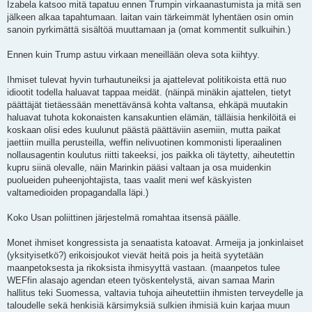
Izabela katsoo mitä tapatuu ennen Trumpin virkaanastumista ja mitä sen
jälkeen alkaa tapahtumaan. laitan vain tärkeimmät lyhentäen osin omin
sanoin pyrkimättä sisältöä muuttamaan ja (omat kommentit sulkuihin.)
Ennen kuin Trump astuu virkaan meneillään oleva sota kiihtyy.
Ihmiset tulevat hyvin turhautuneiksi ja ajattelevat politikoista että nuo
idiootit todella haluavat tappaa meidät. (näinpä minäkin ajattelen, tietyt
päättäjät tietäessään menettävänsä kohta valtansa, ehkäpä muutakin
haluavat tuhota kokonaisten kansakuntien elämän, tälläisia henkilöitä ei
koskaan olisi edes kuulunut päästä päättäviin asemiin, mutta paikat
jaettiin muilla perusteilla, weffin nelivuotinen kommonisti liperaalinen
nollausagentin koulutus riitti takeeksi, jos paikka oli täytetty, aiheutettin
kupru siinä olevalle, näin Marinkin pääsi valtaan ja osa muidenkin
puolueiden puheenjohtajista, taas vaalit meni wef käskyisten
valtamedioiden propagandalla läpi.)
Koko Usan poliittinen järjestelmä romahtaa itsensä päälle.
Monet ihmiset kongressista ja senaatista katoavat. Armeija ja jonkinlaiset
(yksityisetkö?) erikoisjoukot vievät heitä pois ja heitä syytetään
maanpetoksesta ja rikoksista ihmisyyttä vastaan. (maanpetos tulee
WEFfin alasajo agendan eteen työskentelystä, aivan samaa Marin
hallitus teki Suomessa, valtavia tuhoja aiheutettiin ihmisten terveydelle ja
taloudelle sekä henkisiä kärsimyksiä sulkien ihmisiä kuin karjaa muun