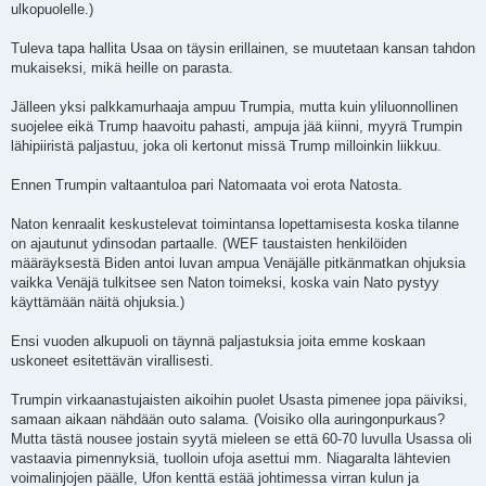
ulkopuolelle.)
Tuleva tapa hallita Usaa on täysin erillainen, se muutetaan kansan tahdon
mukaiseksi, mikä heille on parasta.
Jälleen yksi palkkamurhaaja ampuu Trumpia, mutta kuin yliluonnollinen
suojelee eikä Trump haavoitu pahasti, ampuja jää kiinni, myyrä Trumpin
lähipiiristä paljastuu, joka oli kertonut missä Trump milloinkin liikkuu.
Ennen Trumpin valtaantuloa pari Natomaata voi erota Natosta.
Naton kenraalit keskustelevat toimintansa lopettamisesta koska tilanne
on ajautunut ydinsodan partaalle. (WEF taustaisten henkilöiden
määräyksestä Biden antoi luvan ampua Venäjälle pitkänmatkan ohjuksia
vaikka Venäjä tulkitsee sen Naton toimeksi, koska vain Nato pystyy
käyttämään näitä ohjuksia.)
Ensi vuoden alkupuoli on täynnä paljastuksia joita emme koskaan
uskoneet esitettävän virallisesti.
Trumpin virkaanastujaisten aikoihin puolet Usasta pimenee jopa päiviksi,
samaan aikaan nähdään outo salama. (Voisiko olla auringonpurkaus?
Mutta tästä nousee jostain syytä mieleen se että 60-70 luvulla Usassa oli
vastaavia pimennyksiä, tuolloin ufoja asettui mm. Niagaralta lähtevien
voimalinjojen päälle, Ufon kenttä estää johtimessa virran kulun ja