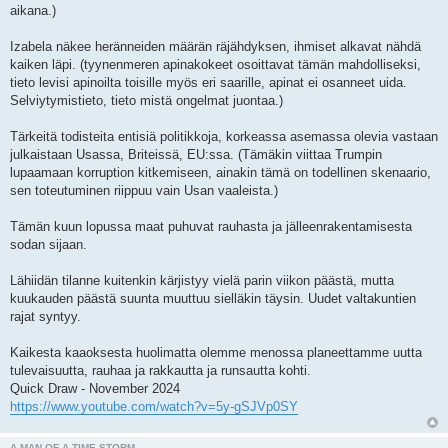
aikana.)
Izabela näkee heränneiden määrän räjähdyksen, ihmiset alkavat nähdä
kaiken läpi. (tyynenmeren apinakokeet osoittavat tämän mahdolliseksi,
tieto levisi apinoilta toisille myös eri saarille, apinat ei osanneet uida.
Selviytymistieto, tieto mistä ongelmat juontaa.)
Tärkeitä todisteita entisiä politikkoja, korkeassa asemassa olevia vastaan
julkaistaan Usassa, Briteissä, EU:ssa. (Tämäkin viittaa Trumpin
lupaamaan korruption kitkemiseen, ainakin tämä on todellinen skenaario,
sen toteutuminen riippuu vain Usan vaaleista.)
Tämän kuun lopussa maat puhuvat rauhasta ja jälleenrakentamisesta
sodan sijaan.
Lähiidän tilanne kuitenkin kärjistyy vielä parin viikon päästä, mutta
kuukauden päästä suunta muuttuu sielläkin täysin. Uudet valtakuntien
rajat syntyy.
Kaikesta kaaoksesta huolimatta olemme menossa planeettamme uutta
tulevaisuutta, rauhaa ja rakkautta ja runsautta kohti.
Quick Draw - November 2024
https://www.youtube.com/watch?v=5y-gSJVp0SY
A MAN OF A TIME STORM