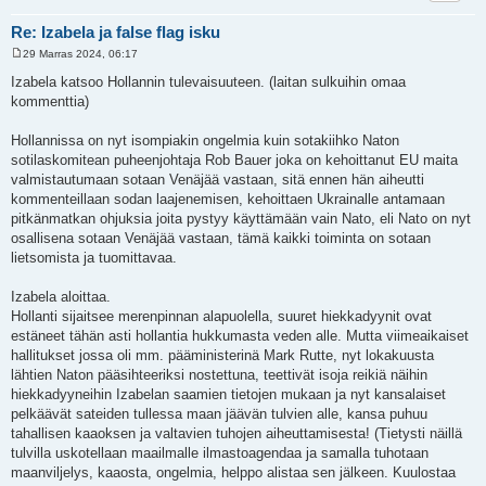
Re: Izabela ja false flag isku
29 Marras 2024, 06:17
V
i
Izabela katsoo Hollannin tulevaisuuteen. (laitan sulkuihin omaa
e
kommenttia)
s
t
i
Hollannissa on nyt isompiakin ongelmia kuin sotakiihko Naton
sotilaskomitean puheenjohtaja Rob Bauer joka on kehoittanut EU maita
valmistautumaan sotaan Venäjää vastaan, sitä ennen hän aiheutti
kommenteillaan sodan laajenemisen, kehoittaen Ukrainalle antamaan
pitkänmatkan ohjuksia joita pystyy käyttämään vain Nato, eli Nato on nyt
osallisena sotaan Venäjää vastaan, tämä kaikki toiminta on sotaan
lietsomista ja tuomittavaa.
Izabela aloittaa.
Hollanti sijaitsee merenpinnan alapuolella, suuret hiekkadyynit ovat
estäneet tähän asti hollantia hukkumasta veden alle. Mutta viimeaikaiset
hallitukset jossa oli mm. pääministerinä Mark Rutte, nyt lokakuusta
lähtien Naton pääsihteeriksi nostettuna, teettivät isoja reikiä näihin
hiekkadyyneihin Izabelan saamien tietojen mukaan ja nyt kansalaiset
pelkäävät sateiden tullessa maan jäävän tulvien alle, kansa puhuu
tahallisen kaaoksen ja valtavien tuhojen aiheuttamisesta! (Tietysti näillä
tulvilla uskotellaan maailmalle ilmastoagendaa ja samalla tuhotaan
maanviljelys, kaaosta, ongelmia, helppo alistaa sen jälkeen. Kuulostaa