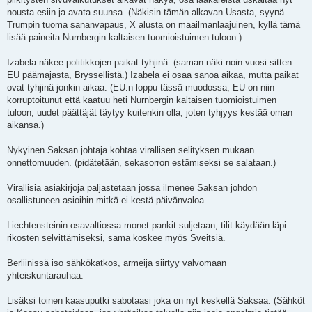
nousta esiin ja avata suunsa. (Näkisin tämän alkavan Usasta, syynä
Trumpin tuoma sananvapaus, X alusta on maailmanlaajuinen, kyllä tämä
lisää paineita Nurnbergin kaltaisen tuomioistuimen tuloon.)
Izabela näkee politikkojen paikat tyhjinä. (saman näki noin vuosi sitten
EU päämajasta, Bryssellistä.) Izabela ei osaa sanoa aikaa, mutta paikat
ovat tyhjinä jonkin aikaa. (EU:n loppu tässä muodossa, EU on niin
korruptoitunut että kaatuu heti Nurnbergin kaltaisen tuomioistuimen
tuloon, uudet päättäjät täytyy kuitenkin olla, joten tyhjyys kestää oman
aikansa.)
Nykyinen Saksan johtaja kohtaa virallisen selityksen mukaan
onnettomuuden. (pidätetään, sekasorron estämiseksi se salataan.)
Virallisia asiakirjoja paljastetaan jossa ilmenee Saksan johdon
osallistuneen asioihin mitkä ei kestä päivänvaloa.
Liechtensteinin osavaltiossa monet pankit suljetaan, tilit käydään läpi
rikosten selvittämiseksi, sama koskee myös Sveitsiä.
Berliinissä iso sähkökatkos, armeija siirtyy valvomaan
yhteiskuntarauhaa.
Lisäksi toinen kaasuputki sabotaasi joka on nyt keskellä Saksaa. (Sähköt