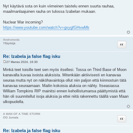
Nyt käytävä sota on kuin viimeinen taistelu ennen suurta rauhaa,
maailmanlaajuinen rauha on tulossa Izabelan mukaan.
Nuclear War incoming?
https://www.youtube.com/watch?v=gsygfGHvwMk
Andromeda
Lainaa
Ylläpitäjä
Re: Izabela ja false flag isku
27 Marras 2024, 16:30
V
i
Minkä teet toisille teet sen myös itsellesi. Tossa on Third Base of Moon
e
kanavalla kuvaa isoista aluksista. Mitenkään aktiivisesti en kanavaa
s
t
seuraa mutta nyt on näköhavaintoja ollut niin paljon että kiinnostuin tätä
i
kanavaa seuraamaan. Mailin kokoisia aluksia on nähty. Itseasiassa
William Tompkins RIP mainitsi ennen kehollistumansa päättymistä että
hän oli suunnitellut isoja aluksia ja ettei niitä rakennettu täällä vaan Maan
ulkopuolella.
A MAN OF A TIME STORM
Lainaa
OG Jumala
Re: Izabela ja false flag isku