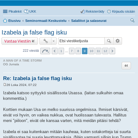
Pikalinkit
UKK
Rekisteröidy
Kirjaudu sisään
Etusivu
Seminormaali Keskustelu
Salaliitot ja salaseurat
tsi
Izabela ja false flag isku
Vastaa Viestiin
222 viestiä
1
…
7
8
9
10
11
12
A MAN OF A TIME STORM
Lainaa
OG Jumala
Re: Izabela ja false flag isku
26 Loka 2024, 07:22
V
i
Izabela katsoo syttyykö sisällissota Usassa. (laitan sulkuihin omaa
e
kommenttia.)
s
t
i
Korttien mukaan Usa on melko suurissa ongelmissa. Ihmiset kärsivät,
eivät voi hyvin, on vaikea nukkua, ovat huolissaan tulevasta. Hallitus
meni "piiloon", eivät ole kansaa varten, mitä meidän pitäisi tehdä?
Izabela ei saa kuitenkaan mitään kauheaa, kuten sotakortteja tai suurta
sisällissotaa tai suuria levottomuuksia. (Näin varmasti silloin kun Trump