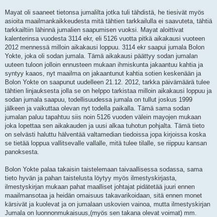
Mayat oli saaneet tietonsa jumalilta jotka tuli tähdistä, he tiesivät myös
asioita maailmankaikkeudesta mitä tähtien tarkkailulla ei saavuteta, tähtiä
tarkkailtiin lähinnä jumalien saapumisen vuoksi. Mayat aloittivat
kalenterinsa vuodesta 3114 ekr, eli 5126 vuotta pitkä aikakausi vuoteen
2012 mennessä milloin aikakausi loppuu. 3114 ekr saapui jumala Bolon
Yokte, joka oli sodan jumala. Tämä aikakausi päättyy sodan jumalan
uuteen tuloon jolloin ennusteen mukaan ihmiskunta jakaantuu kahtia ja
syntyy kaaos, nyt maailma on jakaantunut kahtia sotien keskenään ja
Bolon Yokte on saapunut uudelleen 21.12. 2012, tarkka päivämäärä tulee
tähtien linjauksesta jolla se on helppo tarkistaa milloin aikakausi loppuu ja
sodan jumala saapuu, todellisuudessa jumala on tullut joskus 1999
jälkeen ja vaikuttaa olevan nyt todella paikalla. Tämä sama sodan
jumalan paluu tapahtuu siis noin 5126 vuoden välein mayojen mukaan
joka lopettaa sen aikakauden ja uusi alkaa tuhotun pohjalta. Tämä tieto
on selvästi haluttu hälventää valtamedian tiedoissa jopa kirjoissa koska
se tietää loppua vallitsevalle vallalle, mitä tulee tilalle, se riippuu kansan
panoksesta.
Bolon Yokte palaa takaisin taistelemaan taivaallisessa sodassa, sama
tieto hyvän ja pahan taistelusta löytyy myös ilmestyskirjasta,
ilmestyskirjan mukaan pahat maalliset johtajat pidätetää juuri ennen
maailmansotaa ja heidän omaisuus takavarikoidaan, sitä ennen monet
kärsivät ja kuolevat ja on jumalaan uskovien vainoa, mutta ilmestyskirjan
Jumala on luonnonmukaisuus,(myös sen takana olevat voimat) mm.