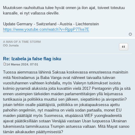
Muutoksen rauhoituttua tulee hyvät onnen ja ilon ajat, toiveet toteutuu
kansalle, ei nyt vallassa oleville.
Update Germany - Switzerland - Austria - Liechtenstein
https://www.youtube.com/watch?v=RjppP7Tke7E
A MAN OF A TIME STORM
Lainaa
OG Jumala
Re: Izabela ja false flag isku
14 Marras 2024, 07:01
V
i
Tuossa aiemmassa lähinnä Saksaa koskevassa ennusteessa mainitsin
e
mitä Nostradamus ja Baba Vanga ovat nähneet taivaalta tulevan
s
t
vuosituhannen vaihteen kohdalla, myös Valeryn tutkimukset isoista
i
kolmio pyramidi aluksista joita kuvattiin vielä 2017 Pentagonin yllä ja sitä
ennen useimpien tärkeiden maiden parlamenttitalojen yllä leijumassa
tuntikausia ja politiikka muuttui sen jälkeen, siepattiinko ja aivopestiin?
jotain tehtiin osalle päättäjistä, politiikka on jokatapauksessa ajettu
pahoihin ongelmiin, nyt maailma on vielä sodan partaalla, monet EU
maiden päättäjät myös Suomessa, etupäässä WEF yuongleadereitä
ajavat päätöksillään sotaan Venäjää vastaan Usan luopuessa Ukrainan
tukemisesta tammikuussa Trumpin astuessa valtaan. Mitä Mayat sanoo
tämän aikakauden päättymisestä?