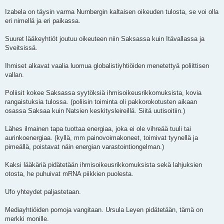
Izabela on täysin varma Nurnbergin kaltaisen oikeuden tulosta, se voi olla
eri nimellä ja eri paikassa.
Suuret lääkeyhtiöt joutuu oikeuteen niin Saksassa kuin Itävallassa ja
Sveitsissä.
Ihmiset alkavat vaalia luomua globalistiyhtiöiden menetettyä poliittisen
vallan.
Poliisit kokee Saksassa syytöksiä ihmisoikeusrikkomuksista, kovia
rangaistuksia tulossa. (poliisin toiminta oli pakkorokotusten aikaan
osassa Saksaa kuin Natsien keskitysleireillä. Siitä uutisoitiin.)
Lähes ilmainen tapa tuottaa energiaa, joka ei ole vihreää tuuli tai
aurinkoenergiaa. (kyllä, mm painovoimakoneet, toimivat tyynellä ja
pimeällä, poistavat näin energian varastointiongelman.)
Kaksi lääkäriä pidätetään ihmisoikeusrikkomuksista sekä lahjuksien
otosta, he puhuivat mRNA piikkien puolesta.
Ufo yhteydet paljastetaan.
Mediayhtiöiden pomoja vangitaan. Ursula Leyen pidätetään, tämä on
merkki monille.