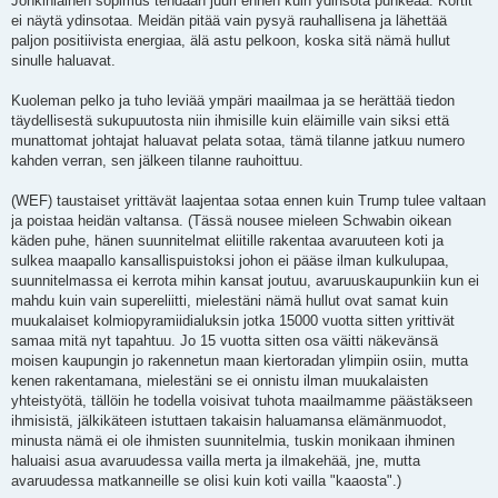
Jonkinlainen sopimus tehdään juuri ennen kuin ydinsota puhkeaa. Kortit
ei näytä ydinsotaa. Meidän pitää vain pysyä rauhallisena ja lähettää
paljon positiivista energiaa, älä astu pelkoon, koska sitä nämä hullut
sinulle haluavat.
Kuoleman pelko ja tuho leviää ympäri maailmaa ja se herättää tiedon
täydellisestä sukupuutosta niin ihmisille kuin eläimille vain siksi että
munattomat johtajat haluavat pelata sotaa, tämä tilanne jatkuu numero
kahden verran, sen jälkeen tilanne rauhoittuu.
(WEF) taustaiset yrittävät laajentaa sotaa ennen kuin Trump tulee valtaan
ja poistaa heidän valtansa. (Tässä nousee mieleen Schwabin oikean
käden puhe, hänen suunnitelmat eliitille rakentaa avaruuteen koti ja
sulkea maapallo kansallispuistoksi johon ei pääse ilman kulkulupaa,
suunnitelmassa ei kerrota mihin kansat joutuu, avaruuskaupunkiin kun ei
mahdu kuin vain supereliitti, mielestäni nämä hullut ovat samat kuin
muukalaiset kolmiopyramiidialuksin jotka 15000 vuotta sitten yrittivät
samaa mitä nyt tapahtuu. Jo 15 vuotta sitten osa väitti näkevänsä
moisen kaupungin jo rakennetun maan kiertoradan ylimpiin osiin, mutta
kenen rakentamana, mielestäni se ei onnistu ilman muukalaisten
yhteistyötä, tällöin he todella voisivat tuhota maailmamme päästäkseen
ihmisistä, jälkikäteen istuttaen takaisin haluamansa elämänmuodot,
minusta nämä ei ole ihmisten suunnitelmia, tuskin monikaan ihminen
haluaisi asua avaruudessa vailla merta ja ilmakehää, jne, mutta
avaruudessa matkanneille se olisi kuin koti vailla "kaaosta".)