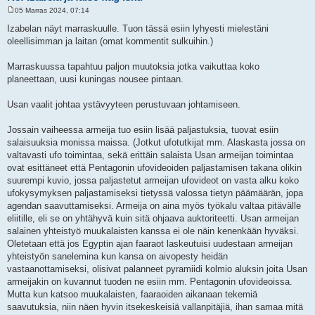
05 Marras 2024, 07:14
V
i
Izabelan näyt marraskuulle. Tuon tässä esiin lyhyesti mielestäni
e
oleellisimman ja laitan (omat kommentit sulkuihin.)
s
t
i
Marraskuussa tapahtuu paljon muutoksia jotka vaikuttaa koko
planeettaan, uusi kuningas nousee pintaan.
Usan vaalit johtaa ystävyyteen perustuvaan johtamiseen.
Jossain vaiheessa armeija tuo esiin lisää paljastuksia, tuovat esiin
salaisuuksia monissa maissa. (Jotkut ufotutkijat mm. Alaskasta jossa on
valtavasti ufo toimintaa, sekä erittäin salaista Usan armeijan toimintaa
ovat esittäneet että Pentagonin ufovideoiden paljastamisen takana olikin
suurempi kuvio, jossa paljastetut armeijan ufovideot on vasta alku koko
ufokysymyksen paljastamiseksi tietyssä valossa tietyn päämäärän, jopa
agendan saavuttamiseksi. Armeija on aina myös työkalu valtaa pitävälle
eliitille, eli se on yhtähyvä kuin sitä ohjaava auktoriteetti. Usan armeijan
salainen yhteistyö muukalaisten kanssa ei ole näin kenenkään hyväksi.
Oletetaan että jos Egyptin ajan faaraot laskeutuisi uudestaan armeijan
yhteistyön sanelemina kun kansa on aivopesty heidän
vastaanottamiseksi, olisivat palanneet pyramiidi kolmio aluksin joita Usan
armeijakin on kuvannut tuoden ne esiin mm. Pentagonin ufovideoissa.
Mutta kun katsoo muukalaisten, faaraoiden aikanaan tekemiä
saavutuksia, niin näen hyvin itsekeskeisiä vallanpitäjiä, ihan samaa mitä