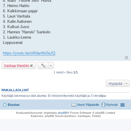
8. Matti ”T-Bone Slim” Huhta
7. Heimo Haitto
6. Kalkkimaan pappi
5. Lauri Vanhala
4. Kalle Aaltonen
3. Kulkuri-Jussi
2. Hannes ”Hanski” Sankelo
1. Laukku-Leena
Loppusanat
https://youtu.be/oRdanNs0aJQ
Vastaa Viestiin
1 viesti • Sivu
1
/
1
Hyppää
PAIKALLAOLIJAT
Käyttäjiä lukemassa tätä aluetta: Ei rekisteröityneitä käyttäjiä ja 3 vierailijaa
Etusivu
Viesti Ylläpidolle
Ryhmät
Keskustelufoorumin ohjelmisto
phpBB
® Forum Software © phpBB Limited
Käännös: phpBB Suomi (lurttinen, harritapio, Pettis)