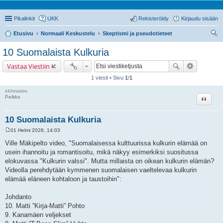
Pikalinkit
UKK
Rekisteröidy
Kirjaudu sisään
Etusivu
Normaali Keskustelu
Skeptismi ja pseudotieteet
tsi
10 Suomalaista Kulkuria
Vastaa Viestiin
1 viesti • Sivu
1
/
1
ekhnaton
Lainaa
Peikko
10 Suomalaista Kulkuria
01 Helmi 2026, 14:03
V
i
Ville Mäkipelto video, "Suomalaisessa kulttuurissa kulkurin elämää on
e
usein ihannoitu ja romantisoitu, mikä näkyy esimerkiksi suositussa
s
t
elokuvassa "Kulkurin valssi". Mutta millaista on oikean kulkurin elämän?
i
Videolla perehdytään kymmenen suomalaisen vaeltelevaa kulkurin
elämää eläneen kohtaloon ja taustoihin":
Johdanto
10. Matti ”Kirja-Matti” Pohto
9. Kanamäen veljekset