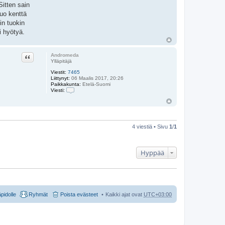
Sitten sain
tuo kenttä
in tuokin
i hyötyä.
Lainaa
Andromeda
Ylläpitäjä
Viestit:
7465
Liittynyt:
06 Maalis 2017, 20:26
Paikkakunta:
Etelä-Suomi
Viesti:
V
i
e
s
t
i
4 viestiä • Sivu
1
/
1
A
n
d
r
Hyppää
o
m
e
d
a
äpidolle
Ryhmät
Poista evästeet
Kaikki ajat ovat
UTC+03:00