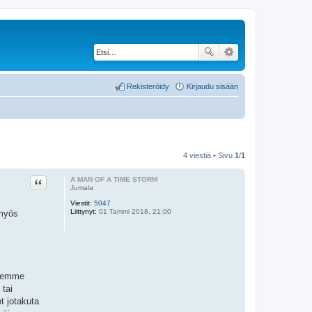
Rekisteröidy
Kirjaudu sisään
4 viestiä • Sivu
1
/
1
Lainaa
A MAN OF A TIME STORM
Jumala
Viestit:
5047
Liittynyt:
01 Tammi 2018, 21:00
 myös
ojemme
 tai
t jotakuta