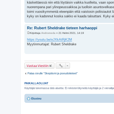
käskettäessä niin että löytäisin vaikka kuolleita, vaan spo
nuorempana pari ylinopeussakkoa ja tuolloin asuntovelkasena
toimi vuosikymmeniä eteenpäin että vaistosin poliisiautot lä
kyky on kadonnut koska sakko ei kaada talouttani. Kyky ei 
Re: Rubert Sheldrake tieteen harhaoppi
Kirjoittaja
Andromeda
»
21 Helmi 2021, 14:19
V
i
https://youtu.be/eJXkAtRjK2M
e
Myytinmurtajat: Rubert Sheldrake
s
t
i
Vastaa Viestiin
Palaa sivulle “Skeptismi ja pseudotieteet”
PAIKALLAOLIJAT
Käyttäjiä lukemassa tätä aluetta: Ei rekisteröityneitä käyttäjiä ja 2 vierailij
Etusivu