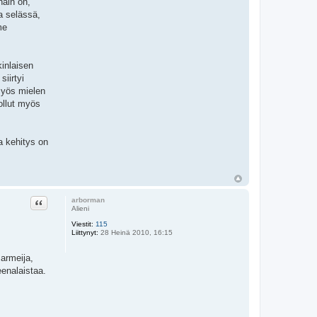
näin on,
a selässä,
me
kinlaisen
iirtyi
 myös mielen
ollut myös
a kehitys on
Lainaa
arborman
Alieni
Viestit:
115
Liittynyt:
28 Heinä 2010, 16:15
armeija,
eenalaistaa.