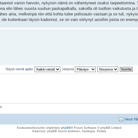
ntaanisti varsin harvoin, nykyisin nämä on vähentyneet osaksi tarpeettomina. 
 elin lähes suusta suuhun paskapalkalla, sakoilla oli tuolloin vaikutusta ja 
hes aina, melkeinpä niin että kohta tulee poliisiauto vastaan ja se tuli, nykyis
ole kuitenkaan täysin kadonnut, se on vain siirtynyt asioihin joista on enemp
Näytä viestit ajalta:
Järjestä
aa
Viesti Yll
Keskustelufoorumin ohjelmisto
phpBB
® Forum Software © phpBB Limited
Käännös: phpBB Suomi (lurttinen, harritapio, Pettis)