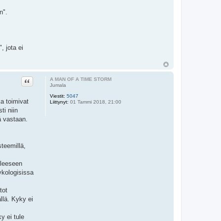
n".
 jota ei
Lainaa
A MAN OF A TIME STORM
Jumala
Viestit:
5047
ka toimivat
Liittynyt:
01 Tammi 2018, 21:00
ti niin
ä vastaan.
steemillä,
lleeseen
ykologisissa
tot
llä. Kyky ei
i
y ei tule