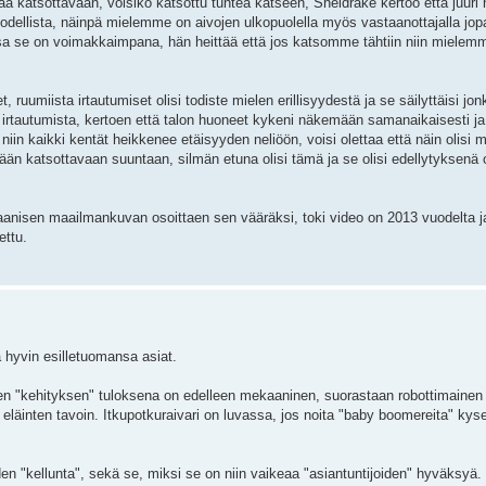
ttaa katsottavaan, voisiko katsottu tuntea katseen, Sheldrake kertoo että juuri 
odellista, näinpä mielemme on aivojen ulkopuolella myös vastaanottajalla jop
ssa se on voimakkaimpana, hän heittää että jos katsomme tähtiin niin mielem
ruumiista irtautumiset olisi todiste mielen erillisyydestä ja se säilyttäisi jon
 irtautumista, kertoen että talon huoneet kykeni näkemään samanaikaisesti ja s
niin kaikki kentät heikkenee etäisyyden neliöön, voisi olettaa että näin olisi
n katsottavaan suuntaan, silmän etuna olisi tämä ja se olisi edellytyksenä 
anisen maailmankuvan osoittaen sen vääräksi, toki video on 2013 vuodelta j
ettu.
 hyvin esilletuomansa asiat.
en "kehityksen" tuloksena on edelleen mekaaninen, suorastaan robottimainen 
äinten tavoin. Itkupotkuraivari on luvassa, jos noita "baby boomereita" kys
en "kellunta", sekä se, miksi se on niin vaikeaa "asiantuntijoiden" hyväksyä.