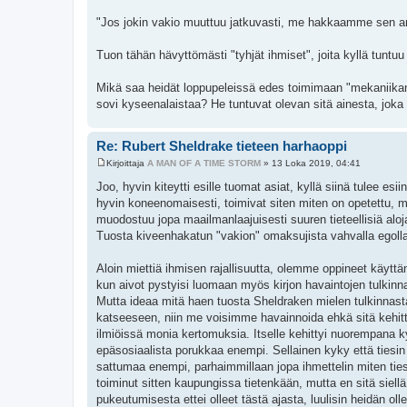
"Jos jokin vakio muuttuu jatkuvasti, me hakkaamme sen ar
Tuon tähän hävyttömästi "tyhjät ihmiset", joita kyllä tuntuu 
Mikä saa heidät loppupeleissä edes toimimaan "mekaniik
sovi kyseenalaistaa? He tuntuvat olevan sitä ainesta, jok
Re: Rubert Sheldrake tieteen harhaoppi
Kirjoittaja
A MAN OF A TIME STORM
»
13 Loka 2019, 04:41
V
i
Joo, hyvin kiteytti esille tuomat asiat, kyllä siinä tulee es
e
hyvin koneenomaisesti, toimivat siten miten on opetettu, 
s
t
muodostuu jopa maailmanlaajuisesti suuren tieteellisiä alo
i
Tuosta kiveenhakatun "vakion" omaksujista vahvalla egolla
Aloin miettiä ihmisen rajallisuutta, olemme oppineet käyttämä
kun aivot pystyisi luomaan myös kirjon havaintojen tulkinn
Mutta ideaa mitä haen tuosta Sheldraken mielen tulkinnasta 
katseeseen, niin me voisimme havainnoida ehkä sitä kehit
ilmiöissä monia kertomuksia. Itselle kehittyi nuorempana k
epäsosiaalista porukkaa enempi. Sellainen kyky että tiesi
sattumaa enempi, parhaimmillaan jopa ihmettelin miten tiesi
toiminut sitten kaupungissa tietenkään, mutta en sitä siel
pukeutumisesta ettei olleet tästä ajasta, luulisin heidän ol