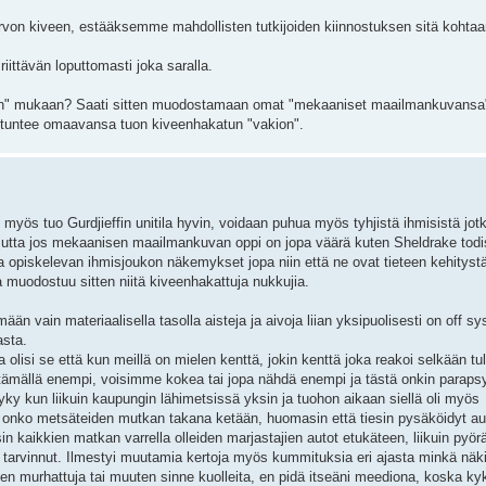
von kiveen, estääksemme mahdollisten tutkijoiden kiinnostuksen sitä kohtaa
riittävän loputtomasti joka saralla.
an" mukaan? Saati sitten muodostamaan omat "mekaaniset maailmankuvansa",
a tuntee omaavansa tuon kiveenhakatun "vakion".
iin myös tuo Gurdjieffin unitila hyvin, voidaan puhua myös tyhjistä ihmisistä jot
mutta jos mekaanisen maailmankuvan oppi on jopa väärä kuten Sheldrake todis
ja opiskelevan ihmisjoukon näkemykset jopa niin että ne ovat tieteen kehityst
 muodostuu sitten niitä kiveenhakattuja nukkujia.
än vain materiaalisella tasolla aisteja ja aivoja liian yksipuolisesti on off sy
asta.
olisi se että kun meillä on mielen kenttä, jokin kenttä joka reakoi selkään tu
tämällä enempi, voisimme kokea tai jopa nähdä enempi ja tästä onkin paraps
yky kun liikuin kaupungin lähimetsissä yksin ja tuohon aikaan siellä oli myös
n onko metsäteiden mutkan takana ketään, huomasin että tiesin pysäköidyt au
n kaikkien matkan varrella olleiden marjastajien autot etukäteen, liikuin pyörä
lä tarvinnut. Ilmestyi muutamia kertoja myös kummituksia eri ajasta minkä näk
leen murhattuja tai muuten sinne kuolleita, en pidä itseäni meediona, koska kyk