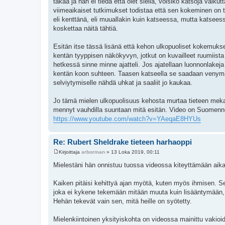
takaa ja hän ei tiedä että olet siellä, voisiko katsoja vaiku
viimeaikaiset tutkimukset todistaa että sen kokeminen on t
eli kenttänä, eli muuallakin kuin katseessa, mutta katsee
koskettaa näitä tähtiä.
Esitän itse tässä lisänä että kehon ulkopuoliset kokemukset, 
kentän tyyppisen näkökyvyn, jotkut on kuvailleet ruumiista
hetkessä sinne minne ajatteli. Jos ajatellaan luonnonlakeja 
kentän koon suhteen. Taasen katseella se saadaan venymää
selviytymiselle nähdä uhkat ja saaliit jo kaukaa.
Jo tämä mielen ulkopuolisuus kehosta murtaa tieteen meka
mennyt vauhdilla suuntaan mitä esitän. Video on Suomenn
https://www.youtube.com/watch?v=YAeqaE8HYUs
Re: Rubert Sheldrake tieteen harhaoppi
Kirjoittaja
arborman
»
13 Loka 2019, 00:11
V
i
Mielestäni hän onnistuu tuossa videossa kiteyttämään aika
e
s
t
Kaiken pitäisi kehittyä ajan myötä, kuten myös ihmisen. S
i
joka ei kykene tekemään mitään muuta kuin lisääntymään, el
Hehän tekevät vain sen, mitä heille on syötetty.
Mielenkiintoinen yksityiskohta on videossa mainittu vakioid