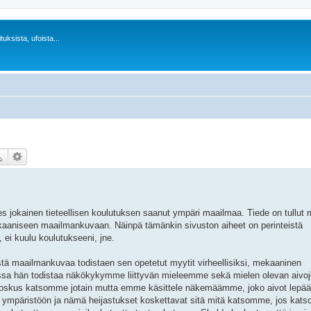
uksista, ufoista...
es jokainen tieteellisen koulutuksen saanut ympäri maailmaa. Tiede on tullut
mekaaniseen maailmankuvaan. Näinpä tämänkin sivuston aiheet on perinteistä
, ei kuulu koulutukseeni, jne.
stä maailmankuvaa todistaen sen opetetut myytit virheellisiksi, mekaaninen
ussa hän todistaa näkökykymme liittyvän mieleemme sekä mielen olevan aiv
a, joskus katsomme jotain mutta emme käsittele näkemäämme, joko aivot lepää
a ympäristöön ja nämä heijastukset koskettavat sitä mitä katsomme, jos katso