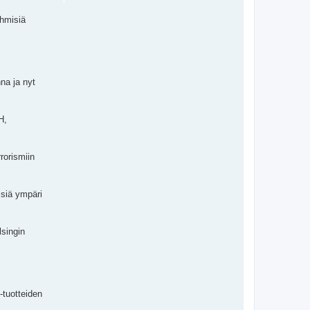
ihmisiä
na ja nyt
H,
rorismiin
isiä ympäri
lsingin
-tuotteiden