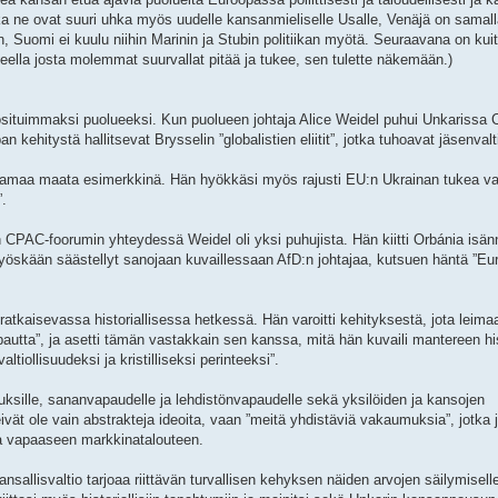
ne ovat suuri uhka myös uudelle kansanmieliselle Usalle, Venäjä on samalla 
in, Suomi ei kuulu niihin Marinin ja Stubin politiikan myötä. Seuraavana on ku
eella josta molemmat suurvallat pitää ja tukee, sen tulette näkemään.)
situimmaksi puolueeksi. Kun puolueen johtaja Alice Weidel puhui Unkarissa
ehitystä hallitsevat Brysselin ”globalistien eliitit”, jotka tuhoavat jäsenvalti
ohtamaa maata esimerkkinä. Hän hyökkäsi myös rajusti EU:n Ukrainan tukea v
”.
CPAC-foorumin yhteydessä Weidel oli yksi puhujista. Hän kiitti Orbánia isänn
yöskään säästellyt sanojaan kuvaillessaan AfD:n johtajaa, kutsuen häntä ”E
atkaisevassa historiallisessa hetkessä. Hän varoitti kehityksestä, jota leima
a”, ja asetti tämän vastakkain sen kanssa, mitä hän kuvaili mantereen hist
ltiollisuudeksi ja kristilliseksi perinteeksi”.
ksille, sananvapaudelle ja lehdistönvapaudelle sekä yksilöiden ja kansojen
vät ole vain abstrakteja ideoita, vaan ”meitä yhdistäviä vakaumuksia”, jotka 
a vapaaseen markkinatalouteen.
sallisvaltio tarjoaa riittävän turvallisen kehyksen näiden arvojen säilymisell