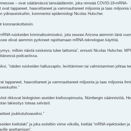
 Tennessee – ovat säätämässä lainsäädännön, joka nimeää COVID-19-mRNA-
et ovat tappaneet, haavoittaneet ja vammauttaneet miljoonia ja taas miljoonia 
n ydinaseiskuihin, kommentoi epidemiologi Nicolas Hulscher.
 koronarokotteisiin.
 mRNA-ruiskeiden kriminalisoimiseksi, jota seurasi Arizona aiemmin tänä vuon
ssee olivat aiemmin pyrkineet rajoittamaan mRNA-teknologian käyttöä.
ymys, milloin näistä ruiskeista tulee laittomia”, ennusti Nicolas Hulscher, MP
ettäisessä podcastissa.
iksi, ”näiden ruiskeiden hallussapito, levittäminen tai valmistaminen johtaa ter
vat tappaneet, haavoittaneet ja vammauttaneet miljoonia ja taas miljoonia ihm
seiskuihin.”
iot rikkovat biologisten aseiden kieltosopimusta, Nürnbergin säännöstöä, He
tan lakiesitys toteaa selvästi:
uotteet joukkotuhoaseiksi.”
en kieltolaki” ja joka esiteltiin viime viikolla, kieltää ”mRNA-injektioiden ja 
ville asettamisen”.