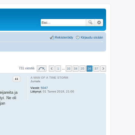
Rekisteröidy
Kirjaudu sisään
731 viestiä
1
…
33
34
35
36
37
Lainaa
A MAN OF A TIME STORM
Jumala
Viestit:
5047
Liittynyt:
01 Tammi 2018, 21:00
ijareita ja
yi. Ne oli
jan