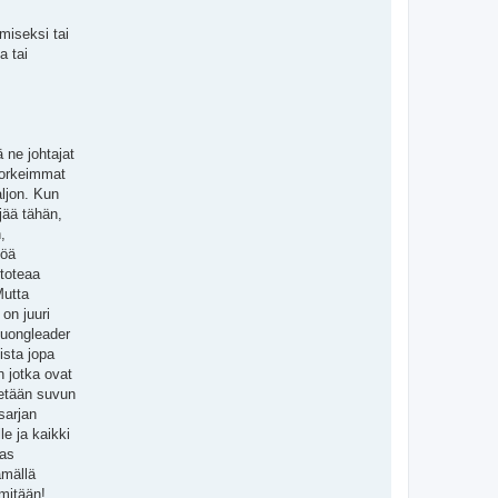
imiseksi tai
a tai
 ne johtajat
 korkeimmat
aljon. Kun
jää tähän,
,
töä
 toteaa
Mutta
on juuri
 yuongleader
ista jopa
n jotka ovat
stetään suvun
sarjan
le ja kaikki
aas
ämällä
 mitään!