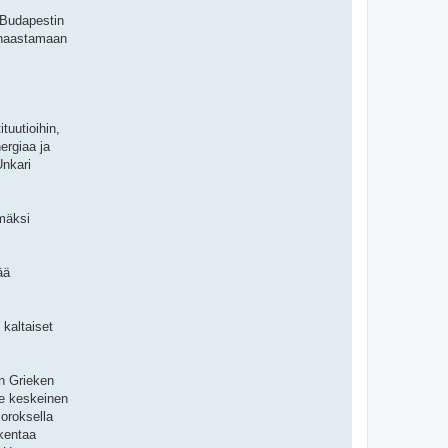
 Budapestin
t haastamaan
tuutioihin,
ergiaa ja
Unkari
mmäksi
ää
kaltaiset
an Grieken
se keskeinen
oroksella
akentaa