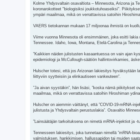
t
Kolme Yhdysvaltain osavaltiota – Minnesota, Arizona ja
i
koronarokotteet "biologisiksi joukkotuhoaseiksi". Piikityks
ympäri maailmaa, mikä on verrattavissa satoihin Hiroshima
VAERS tietokannan mukaan 17 miljoonaa ihmistä on kuollut
Viime vuonna Minnesota oli ensimmäinen, joka esitti lakia
Tennessee. Idaho, Iowa, Montana, Etelä-Carolina ja Tenne
”Kaikkien näiden julistusten kasaantuessa on vain ajan kys
epidemiologi ja McCullough-säätiön hallintovirkamies, äsk
Hulscher totesi, että jos Arizonan lakiesitys hyväksytään la
liittyviin syytteisiin ja elinkautiseen vankeuteen”.
”Ja aivan syystäkin”, hän lisäsi, ”koska nämä piikitykset o
maailmaa, mikä on verrattavissa satoihin Hiroshiman ydina
Hulscher on aiemmin väittänyt, että ”COVID-19-mRNA-injekt
julistusta ja Yhdysvaltain perustuslakia”. Osavaltio Minneso
”Lainsäätäjän tarkoituksena on nimetä mRNA-injektiot ja -t
Tennesseen lakiesitys, joka tunnetaan nimellä ”mRNA-bioaseid
valmistuksen, hankkimisen, hallussapidon tai muiden saata