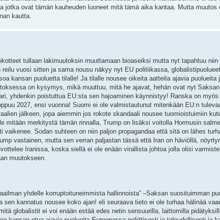
sina jotka ovat tämän kauheuden luoneet mitä tämä aika kantaa. Mutta muutos 
nan kautta.
kotteet tullaan lakimuutoksin muuttamaan bioaseiksi mutta nyt tapahtuu niin 
n reilu vuosi sitten ja sama nousu näkyy nyt EU politiikassa, globalistipuoluee
 kansan puoluetta tilalle! Ja tilalle nousee oikeita aatteita ajavia puolueita j
toksessa on kysymys, mikä muuttuu, mitä he ajavat, hehän ovat nyt Saksan
ilari, yhdenkin poistuttua EU:sta sen hajoaminen käynnistyy! Ranska on myös
puu 2027, ensi vuonna! Suomi ei ole valmistautunut mitenkään EU:n tuleva
aalien jälkeen, jopa aiemmin jos rokote skandaali nousee tuomioistuimiin ku
ole mitään merkitystä tämän rinnalla, Trump on lisäksi voitolla Hormusin salm
ti vaikenee. Sodan suhteen on niin paljon propagandaa että sitä on lähes turh
mp vastainen, mutta sen verran paljastan tässä että Iran on häviöllä, nöyrt
ee Iranissa, koska siellä ei ole enään virallista johtoa jolla olisi varmiste
vaan muutokseen.
 maailman yhdelle korruptoituneimmista hallinnoista” –Saksan suosituimman pu
 sen kannatus nousee koko ajan! eli seuraava tieto ei ole turhaa hälinää vaa
tä globalistit ei voi enään estää edes netin sensuurilla, laittomilla pidätyksill
a kansan etua ajavia puolueita Euroopassa poliittisesti ja taloudellisesti ja k