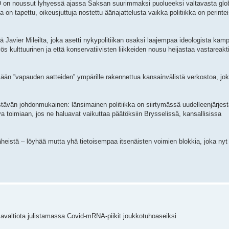
 on noussut lyhyessä ajassa Saksan suurimmaksi puolueeksi valtavasta glob
on tapettu, oikeusjuttuja nostettu ääriajattelusta vaikka politiikka on perinte
tä Javier Mileilta, joka asetti nykypolitiikan osaksi laajempaa ideologista kam
myös kulttuurinen ja että konservatiivisten liikkeiden nousu heijastaa vastareakt
än ”vapauden aatteiden” ympärille rakennettua kansainvälistä verkostoa, jok
npistävän johdonmukainen: länsimainen politiikka on siirtymässä uudelleenjärje
a toimiaan, jos ne haluavat vaikuttaa päätöksiin Brysselissä, kansallisissa
äheistä – löyhää mutta yhä tietoisempaa itsenäisten voimien blokkia, joka nyt 
valtiota julistamassa Covid-mRNA-piikit joukkotuhoaseiksi