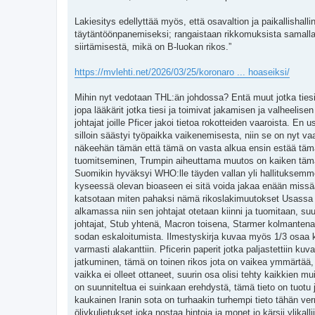
Lakiesitys edellyttää myös, että osavaltion ja paikallishalli
täytäntöönpanemiseksi; rangaistaan rikkomuksista samalla 
siirtämisestä, mikä on B-luokan rikos.”
https://mvlehti.net/2026/03/25/koronaro ... hoaseiksi/
Mihin nyt vedotaan THL:än johdossa? Entä muut jotka tiesi 
jopa lääkärit jotka tiesi ja toimivat jakamisen ja valheelis
johtajat joille Pficer jakoi tietoa rokotteiden vaaroista. E
silloin säästyi työpaikka vaikenemisesta, niin se on nyt va
näkeehän tämän että tämä on vasta alkua ensin estää tämän 
tuomitseminen, Trumpin aiheuttama muutos on kaiken tämän 
Suomikin hyväksyi WHO:lle täyden vallan yli hallituksemme!
kyseessä olevan bioaseen ei sitä voida jakaa enään missää
katsotaan miten pahaksi nämä rikoslakimuutokset Usassa kä
alkamassa niin sen johtajat otetaan kiinni ja tuomitaan, suu
johtajat, Stub yhtenä, Macron toisena, Starmer kolmantena
sodan eskaloitumista. Ilmestyskirja kuvaa myös 1/3 osaa ka
varmasti alakanttiin. Pficerin paperit jotka paljastettiin k
jatkuminen, tämä on toinen rikos jota on vaikea ymmärtää, t
vaikka ei olleet ottaneet, suurin osa olisi tehty kaikkien m
on suunniteltua ei suinkaan erehdystä, tämä tieto on tuotu j
kaukainen Iranin sota on turhaakin turhempi tieto tähän ver
öljykuljetukset joka nostaa hintoja ja monet jo kärsii ylika