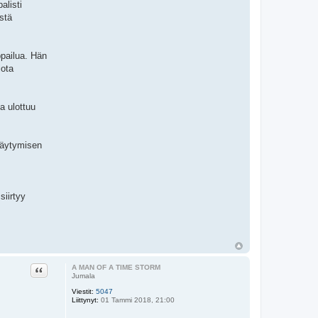
alisti
istä
ppailua. Hän
iota
a ulottuu
stäytymisen
siirtyy
Lainaa
A MAN OF A TIME STORM
Jumala
Viestit:
5047
Liittynyt:
01 Tammi 2018, 21:00