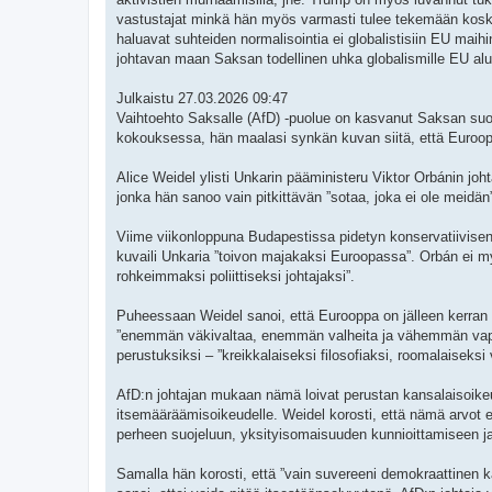
vastustajat minkä hän myös varmasti tulee tekemään koska 
haluavat suhteiden normalisointia ei globalistisiin EU maih
johtavan maan Saksan todellinen uhka globalismille EU alu
Julkaistu 27.03.2026 09:47
Vaihtoehto Saksalle (AfD) -puolue on kasvanut Saksan suo
kokouksessa, hän maalasi synkän kuvan siitä, että Euroopan k
Alice Weidel ylisti Unkarin pääministeru Viktor Orbánin j
jonka hän sanoo vain pitkittävän ”sotaa, joka ei ole meidän
Viime viikonloppuna Budapestissa pidetyn konservatiivisen 
kuvaili Unkaria ”toivon majakaksi Euroopassa”. Orbán ei m
rohkeimmaksi poliittiseksi johtajaksi”.
Puheessaan Weidel sanoi, että Eurooppa on jälleen kerran r
”enemmän väkivaltaa, enemmän valheita ja vähemmän vapautt
perustuksiksi – ”kreikkalaiseksi filosofiaksi, roomalaiseksi va
AfD:n johtajan mukaan nämä loivat perustan kansalaisoikeu
itsemääräämisoikeudelle. Weidel korosti, että nämä arvot ei
perheen suojeluun, yksityisomaisuuden kunnioittamiseen j
Samalla hän korosti, että ”vain suvereeni demokraattinen kan