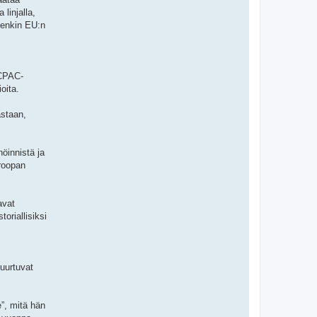
linjalla,
itenkin EU:n
 CPAC-
oita.
astaan,
öinnistä ja
uroopan
avat
oriallisiksi
juurtuvat
e”, mitä hän