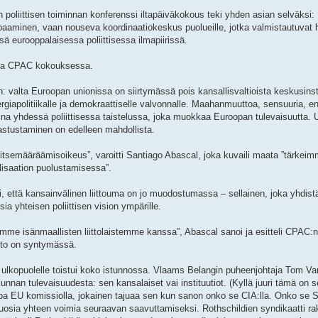
poliittisen toiminnan konferenssi iltapäiväkokous teki yhden asian selväksi:
apaaminen, vaan nouseva koordinaatiokeskus puolueille, jotka valmistautuva
ä eurooppalaisessa poliittisessa ilmapiirissä.
ana CPAC kokouksessa.
: valta Euroopan unionissa on siirtymässä pois kansallisvaltioista keskusinsti
giapolitiikalle ja demokraattiselle valvonnalle. Maahanmuuttoa, sensuuria, en
tamina yhdessä poliittisessa taistelussa, joka muokkaa Euroopan tulevaisuutta. 
 vastustaminen on edelleen mahdollista.
tsemääräämisoikeus”, varoitti Santiago Abascal, joka kuvaili maata ”tärkei
ilisaation puolustamisessa”.
i, että kansainvälinen liittouma on jo muodostumassa – sellainen, joka yhdist
ia yhteisen poliittisen vision ympärille.
me isänmaallisten liittolaistemme kanssa”, Abascal sanoi ja esitteli CPAC:n 
ehto on syntymässä.
 ulkopuolelle toistui koko istunnossa. Vlaams Belangin puheenjohtaja Tom V
nan tulevaisuudesta: sen kansalaiset vai instituutiot. (Kyllä juuri tämä on 
opa EU komissiolla, jokainen tajuaa sen kun sanon onko se CIA:lla. Onko se S
 vuosia yhteen voimia seuraavan saavuttamiseksi. Rothschildien syndikaatti r