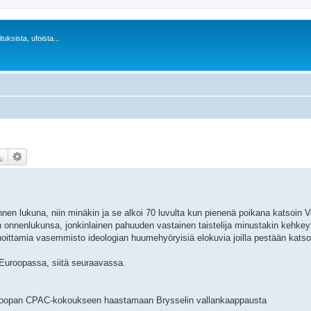
uksista, ufoista...
en lukuna, niin minäkin ja se alkoi 70 luvulta kun pienenä poikana katsoin Ve
nnenlukunsa, jonkinlainen pahuuden vastainen taistelija minustakin kehkeyt
rahoittamia vasemmisto ideologian huumehyöryisiä elokuvia joilla pestään katso
 Euroopassa, siitä seuraavassa.
Euroopan CPAC-kokoukseen haastamaan Brysselin vallankaappausta