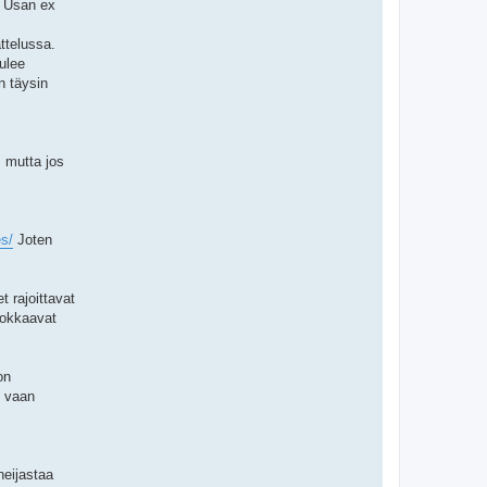
a Usan ex
ttelussa.
ulee
n täysin
, mutta jos
es/
Joten
t rajoittavat
uokkaavat
on
, vaan
heijastaa