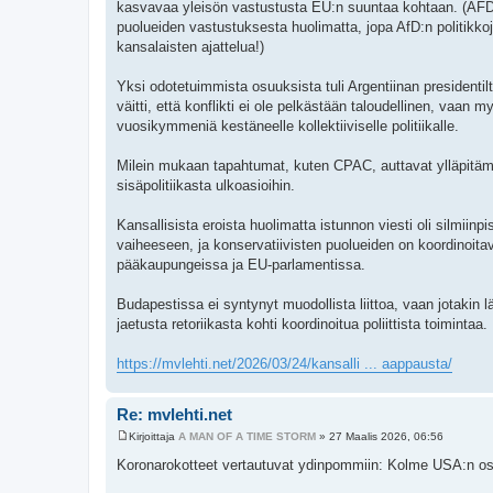
kasvavaa yleisön vastustusta EU:n suuntaa kohtaan. (AFD
puolueiden vastustuksesta huolimatta, jopa AfD:n politikkoja 
kansalaisten ajattelua!)
Yksi odotetuimmista osuuksista tuli Argentiinan presidentil
väitti, että konflikti ei ole pelkästään taloudellinen, vaan 
vuosikymmeniä kestäneelle kollektiiviselle politiikalle.
Milein mukaan tapahtumat, kuten CPAC, auttavat ylläpitämä
sisäpolitiikasta ulkoasioihin.
Kansallisista eroista huolimatta istunnon viesti oli silmii
vaiheeseen, ja konservatiivisten puolueiden on koordinoitav
pääkaupungeissa ja EU-parlamentissa.
Budapestissa ei syntynyt muodollista liittoa, vaan jotakin l
jaetusta retoriikasta kohti koordinoitua poliittista toimintaa.
https://mvlehti.net/2026/03/24/kansalli ... aappausta/
Re: mvlehti.net
Kirjoittaja
A MAN OF A TIME STORM
»
27 Maalis 2026, 06:56
V
i
Koronarokotteet vertautuvat ydinpommiin: Kolme USA:n osa
e
s