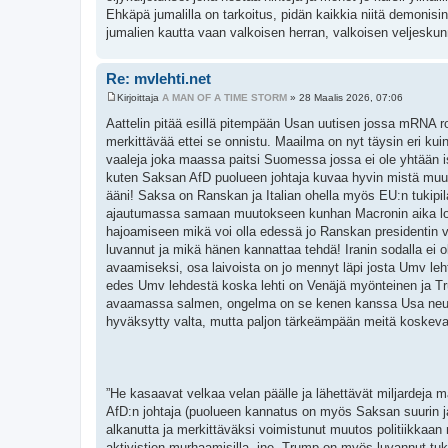
Ehkäpä jumalilla on tarkoitus, pidän kaikkia niitä demoni
jumalien kautta vaan valkoisen herran, valkoisen veljeskun
Re: mvlehti.net
Kirjoittaja
A MAN OF A TIME STORM
»
28 Maalis 2026, 07:06
V
i
Aattelin pitää esillä pitempään Usan uutisen jossa mRNA ro
e
merkittävää ettei se onnistu. Maailma on nyt täysin eri kui
s
t
vaaleja joka maassa paitsi Suomessa jossa ei ole yhtään isoa
i
kuten Saksan AfD puolueen johtaja kuvaa hyvin mistä muu
ääni! Saksa on Ranskan ja Italian ohella myös EU:n tukip
ajautumassa samaan muutokseen kunhan Macronin aika lop
hajoamiseen mikä voi olla edessä jo Ranskan presidentin v
luvannut ja mikä hänen kannattaa tehdä! Iranin sodalla ei 
avaamiseksi, osa laivoista on jo mennyt läpi josta Umv leh
edes Umv lehdestä koska lehti on Venäjä myönteinen ja Tru
avaamassa salmen, ongelma on se kenen kanssa Usa neuvottel
hyväksytty valta, mutta paljon tärkeämpään meitä koske
”He kasaavat velkaa velan päälle ja lähettävät miljardeja
AfD:n johtaja (puolueen kannatus on myös Saksan suurin ja
alkanutta ja merkittäväksi voimistunut muutos politiikkaan mi
aktivistien murhaamisilla, jne. Trump on myös luvannut tuke