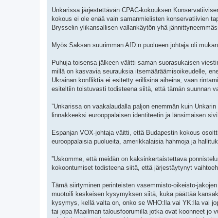
Unkarissa järjestettävän CPAC-kokouksen Konservatiivisen 
kokous ei ole enää vain samanmielisten konservatiivien t
Brysselin ylikansallisen vallankäytön yhä jännittyneemmäss
Myös Saksan suurimman AfD:n puolueen johtaja oli muk
Puhuja toisensa jälkeen välitti saman suorasukaisen viestin
millä on kasvavia seurauksia itsemääräämisoikeudelle, ener
Ukrainan konfliktia ei esitetty erillisinä aiheina, vaan rin
esiteltiin toistuvasti todisteena siitä, että tämän suunnan
”Unkarissa on vaakalaudalla paljon enemmän kuin Unkarin i
linnakkeeksi eurooppalaisen identiteetin ja länsimaisen siv
Espanjan VOX-johtaja väitti, että Budapestin kokous osoitt
eurooppalaisia puolueita, amerikkalaisia hahmoja ja hallituks
”Uskomme, että meidän on kaksinkertaistettava ponnistelum
kokoontumiset todisteena siitä, että järjestäytynyt vaihto
Tämä siirtyminen perinteisten vasemmisto-oikeisto-jakojen
muotoili keskeisen kysymyksen siitä, kuka päättää kansakun
kysymys, kellä valta on, onko se WHO:lla vai YK:lla vai j
tai jopa Maailman talousfoorumilla jotka ovat koonneet jo