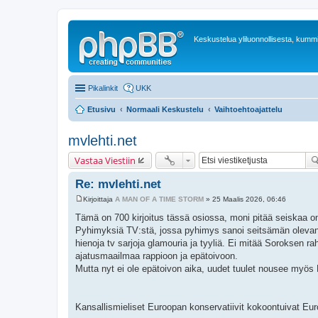
Keskustelua yliluonnollisesta, kummit
Pikalinkit
UKK
Etusivu
Normaali Keskustelu
Vaihtoehtoajattelu
mvlehti.net
Vastaa Viestiin
Re: mvlehti.net
Kirjoittaja
A MAN OF A TIME STORM
»
25 Maalis 2026, 06:46
V
i
Tämä on 700 kirjoitus tässä osiossa, moni pitää seiskaa onn
e
Pyhimyksiä TV:stä, jossa pyhimys sanoi seitsämän olevan o
s
t
hienoja tv sarjoja glamouria ja tyyliä. Ei mitää Soroksen 
i
ajatusmaailmaa rappioon ja epätoivoon.
Mutta nyt ei ole epätoivon aika, uudet tuulet nousee myös
Kansallismieliset Euroopan konservatiivit kokoontuivat 