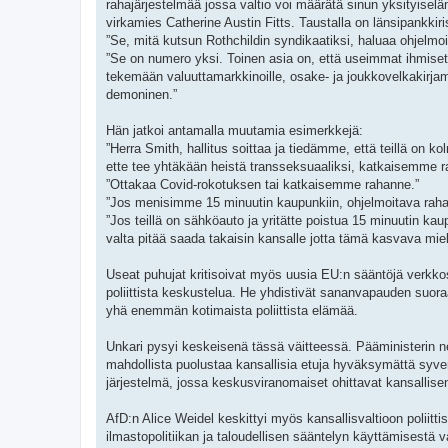
rahajärjestelmää jossa valtio voi määrätä sinun yksityiselä
virkamies Catherine Austin Fitts. Taustalla on länsipankkiris
”Se, mitä kutsun Rothchildin syndikaatiksi, haluaa ohjelmo
”Se on numero yksi. Toinen asia on, että useimmat ihmiset 
tekemään valuuttamarkkinoille, osake- ja joukkovelkakirjam
demoninen.”
Hän jatkoi antamalla muutamia esimerkkejä:
”Herra Smith, hallitus soittaa ja tiedämme, että teillä on
ette tee yhtäkään heistä transseksuaaliksi, katkaisemme ra
”Ottakaa Covid-rokotuksen tai katkaisemme rahanne.”
”Jos menisimme 15 minuutin kaupunkiin, ohjelmoitava rahan
”Jos teillä on sähköauto ja yritätte poistua 15 minuutin kau
valta pitää saada takaisin kansalle jotta tämä kasvava mie
Useat puhujat kritisoivat myös uusia EU:n sääntöjä verkkosisä
poliittista keskustelua. He yhdistivät sananvapauden suor
yhä enemmän kotimaista poliittista elämää.
Unkari pysyi keskeisenä tässä väitteessä. Pääministerin n
mahdollista puolustaa kansallisia etuja hyväksymättä syvem
järjestelmä, jossa keskusviranomaiset ohittavat kansallis
AfD:n Alice Weidel keskittyi myös kansallisvaltioon poliit
ilmastopolitiikan ja taloudellisen sääntelyn käyttämisestä 