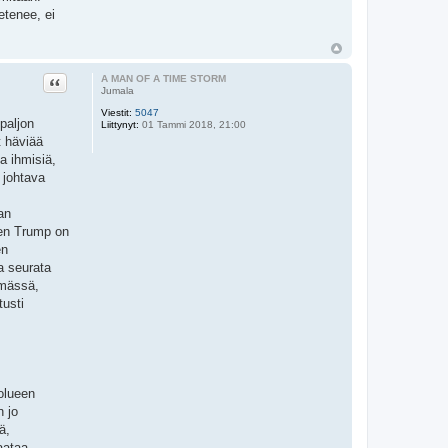
etenee, ei
Lainaa
A MAN OF A TIME STORM
Jumala
Viestit:
5047
paljon
Liittynyt:
01 Tammi 2018, 21:00
t häviää
a ihmisiä,
 johtava
an
ten Trump on
en
a seurata
ymässä,
tusti
olueen
n jo
ä,
aataa