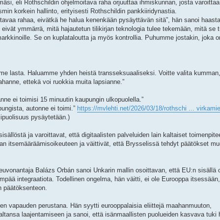
mäsi, eli Rothschildin ohjelmoitava raha orjuuttaa ihmiskunnan, josta varoitta
min korkein hallinto, erityisesti Rothschildin pankkiiridynastia.
itavaa rahaa, eivätkä he halua kenenkään pysäyttävän sitä”, hän sanoi haasta
eivät ymmärrä, mitä hajautetun tilikirjan teknologia tulee tekemään, mitä se t
arkkinoille. Se on kuplataloutta ja myös kontrollia. Puhumme jostakin, joka o
 kolme lasta. Haluamme yhden heistä transseksuaaliseksi. Voitte valita kumman
hanne, ettekä voi ruokkia muita lapsianne.”
ne ei toimisi 15 minuutin kaupungin ulkopuolella.”
pungista, autonne ei toimi.”
https://mvlehti.net/2026/03/18/rothschi ... virkami
lipuolisuus pysäytetään.)
llöstä ja varoittavat, että digitaalisten palveluiden lain kaltaiset toimenpitee
aan itsemääräämisoikeuteen ja väittivät, että Brysselissä tehdyt päätökset m
euvonantaja Balázs Orbán sanoi Unkarin mallin osoittavan, että EU:n sisällä 
pää integraatiota. Todellinen ongelma, hän väitti, ei ole Eurooppa itsessään
en päätöksenteon.
tisen vapauden perustana. Hän syytti eurooppalaisia eliittejä maahanmuuton,
valtansa laajentamiseen ja sanoi, että isänmaallisten puolueiden kasvava tuki 