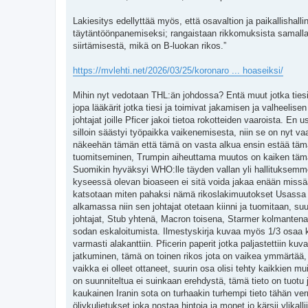
Lakiesitys edellyttää myös, että osavaltion ja paikallishalli
täytäntöönpanemiseksi; rangaistaan rikkomuksista samalla 
siirtämisestä, mikä on B-luokan rikos.”
https://mvlehti.net/2026/03/25/koronaro ... hoaseiksi/
Mihin nyt vedotaan THL:än johdossa? Entä muut jotka tiesi 
jopa lääkärit jotka tiesi ja toimivat jakamisen ja valheelis
johtajat joille Pficer jakoi tietoa rokotteiden vaaroista. E
silloin säästyi työpaikka vaikenemisesta, niin se on nyt va
näkeehän tämän että tämä on vasta alkua ensin estää tämän 
tuomitseminen, Trumpin aiheuttama muutos on kaiken tämän 
Suomikin hyväksyi WHO:lle täyden vallan yli hallituksemme!
kyseessä olevan bioaseen ei sitä voida jakaa enään missää
katsotaan miten pahaksi nämä rikoslakimuutokset Usassa kä
alkamassa niin sen johtajat otetaan kiinni ja tuomitaan, suu
johtajat, Stub yhtenä, Macron toisena, Starmer kolmantena
sodan eskaloitumista. Ilmestyskirja kuvaa myös 1/3 osaa ka
varmasti alakanttiin. Pficerin paperit jotka paljastettiin k
jatkuminen, tämä on toinen rikos jota on vaikea ymmärtää, t
vaikka ei olleet ottaneet, suurin osa olisi tehty kaikkien m
on suunniteltua ei suinkaan erehdystä, tämä tieto on tuotu j
kaukainen Iranin sota on turhaakin turhempi tieto tähän ver
öljykuljetukset joka nostaa hintoja ja monet jo kärsii ylika