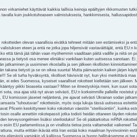
nnon virkamiehet käyttävät kaikkia laillisia keinoja epäiltyjen rikkomusten tutk
tavalla kuin joukkotuhoaseen valmistuksesta, hankkimisesta, hallussapidost
rokotteiden olevan vaarallisia eivätkä tehneet mitään sen estämiseksi ja entä
en valistuksen eteen ja entä ne jotka jopa hiljensivät vastaväittäjät, entä EU:n
n usko että tämä jää tähän vaan myöhemmin vaaditaan päitä vadille ja niitä on p
arassa ja tietysti osa menee eliniäksi vankilaan kuten uutisessa sanotaan. Ei 
jatkaminen ja uusiminen rikoslailla ja sen jälkeen rikollisten kiinniottaminen
takana tietysti ja se on oikea suunta! Mutta päinvastoin kaiken järjen käyt
!! Se oli turha hyväksyntä, rikolliset hävisivät nyt, kun yksi merkittävä maa
n, ei edes Suomessa, kyseiset vaaralliset rokotteet kielletään sen jälkeen. 
äntyy piikki bioaseita vastaan? Miten se ilmestyskirja meni, kun suuri sota 
ri sota, osa ajaa sitä nyt aivan selvästi, EU:n korkeimmille palleille nostetut
, EU komission jäsenet neljäntenä, jne ajavat selvästi Ukrainan sodan jatkam
nsasta "tuhoutuvan" rokotteisiin, myös isoja lukuja tässä uutisessa esitettii
uvaavat Pficerin keskittyneen koko rokotetun väestön "sterilisointiin", kuinka e
osin osalle annettiin rokotepassit jotka todisti heidän ottaneen täyden rokote
uiden terveysongelmien lisäksi steriloiduksi! Se oli päätarkoitus mRNA rokotteil
o esiin EU parlamentissa ja on virallista tietoa josta valtamediat vaikenee! T
rattuna, mutta erittäin ikävää että Iran estää koko maailman hyvinvoinnin est
lliista elämästä varsinkin yli kalliissa Suomessa ja huono hallituksemme ei tee