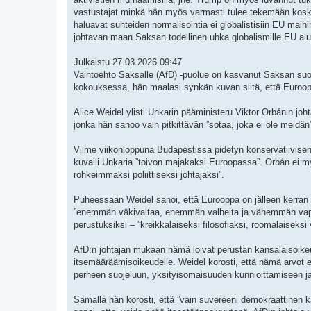
vastustajat minkä hän myös varmasti tulee tekemään koska 
haluavat suhteiden normalisointia ei globalistisiin EU maih
johtavan maan Saksan todellinen uhka globalismille EU alu
Julkaistu 27.03.2026 09:47
Vaihtoehto Saksalle (AfD) -puolue on kasvanut Saksan suo
kokouksessa, hän maalasi synkän kuvan siitä, että Euroopan k
Alice Weidel ylisti Unkarin pääministeru Viktor Orbánin j
jonka hän sanoo vain pitkittävän ”sotaa, joka ei ole meidän
Viime viikonloppuna Budapestissa pidetyn konservatiivisen 
kuvaili Unkaria ”toivon majakaksi Euroopassa”. Orbán ei m
rohkeimmaksi poliittiseksi johtajaksi”.
Puheessaan Weidel sanoi, että Eurooppa on jälleen kerran r
”enemmän väkivaltaa, enemmän valheita ja vähemmän vapautt
perustuksiksi – ”kreikkalaiseksi filosofiaksi, roomalaiseksi va
AfD:n johtajan mukaan nämä loivat perustan kansalaisoikeu
itsemääräämisoikeudelle. Weidel korosti, että nämä arvot ei
perheen suojeluun, yksityisomaisuuden kunnioittamiseen j
Samalla hän korosti, että ”vain suvereeni demokraattinen kan