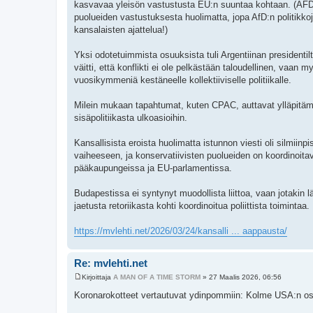
kasvavaa yleisön vastustusta EU:n suuntaa kohtaan. (AFD
puolueiden vastustuksesta huolimatta, jopa AfD:n politikkoja 
kansalaisten ajattelua!)
Yksi odotetuimmista osuuksista tuli Argentiinan presidentil
väitti, että konflikti ei ole pelkästään taloudellinen, vaan 
vuosikymmeniä kestäneelle kollektiiviselle politiikalle.
Milein mukaan tapahtumat, kuten CPAC, auttavat ylläpitämä
sisäpolitiikasta ulkoasioihin.
Kansallisista eroista huolimatta istunnon viesti oli silmii
vaiheeseen, ja konservatiivisten puolueiden on koordinoitav
pääkaupungeissa ja EU-parlamentissa.
Budapestissa ei syntynyt muodollista liittoa, vaan jotakin l
jaetusta retoriikasta kohti koordinoitua poliittista toimintaa.
https://mvlehti.net/2026/03/24/kansalli ... aappausta/
Re: mvlehti.net
Kirjoittaja
A MAN OF A TIME STORM
»
27 Maalis 2026, 06:56
V
i
Koronarokotteet vertautuvat ydinpommiin: Kolme USA:n osa
e
s