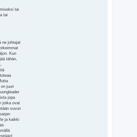
imiseksi tai
a tai
 ne johtajat
 korkeimmat
aljon. Kun
jää tähän,
,
töä
 toteaa
Mutta
on juuri
 yuongleader
ista jopa
n jotka ovat
stetään suvun
sarjan
le ja kaikki
aas
ämällä
 mitään!