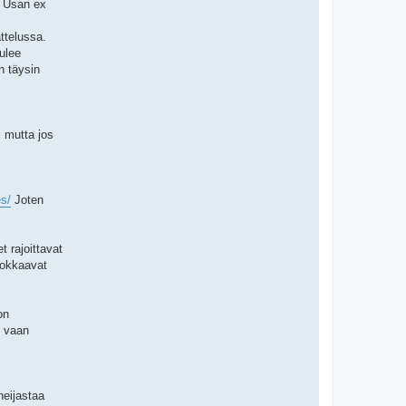
a Usan ex
ttelussa.
ulee
n täysin
, mutta jos
es/
Joten
t rajoittavat
uokkaavat
on
, vaan
heijastaa