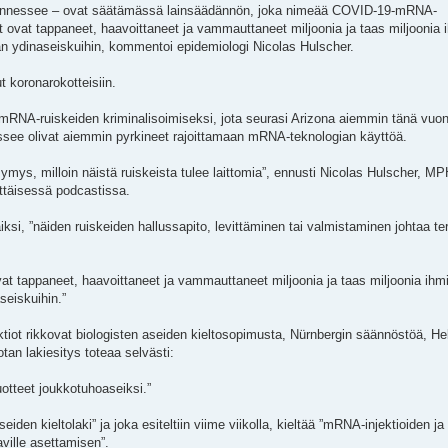
 Tennessee – ovat säätämässä lainsäädännön, joka nimeää COVID-19-mRNA-
et ovat tappaneet, haavoittaneet ja vammauttaneet miljoonia ja taas miljoonia 
n ydinaseiskuihin, kommentoi epidemiologi Nicolas Hulscher.
 koronarokotteisiin.
 mRNA-ruiskeiden kriminalisoimiseksi, jota seurasi Arizona aiemmin tänä vuon
ssee olivat aiemmin pyrkineet rajoittamaan mRNA-teknologian käyttöä.
ymys, milloin näistä ruiskeista tulee laittomia”, ennusti Nicolas Hulscher, MP
ettäisessä podcastissa.
iksi, ”näiden ruiskeiden hallussapito, levittäminen tai valmistaminen johtaa ter
vat tappaneet, haavoittaneet ja vammauttaneet miljoonia ja taas miljoonia ihm
seiskuihin.”
iot rikkovat biologisten aseiden kieltosopimusta, Nürnbergin säännöstöä, He
tan lakiesitys toteaa selvästi:
uotteet joukkotuhoaseiksi.”
en kieltolaki” ja joka esiteltiin viime viikolla, kieltää ”mRNA-injektioiden ja 
ville asettamisen”.