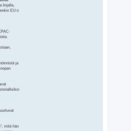
linjalla,
itenkin EU:n
 CPAC-
oita.
astaan,
öinnistä ja
uroopan
avat
oriallisiksi
juurtuvat
e”, mitä hän