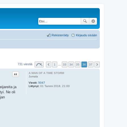
Rekisteröidy
Kirjaudu sisään
731 viestiä
1
…
33
34
35
36
37
Lainaa
A MAN OF A TIME STORM
Jumala
Viestit:
5047
Liittynyt:
01 Tammi 2018, 21:00
ijareita ja
yi. Ne oli
jan