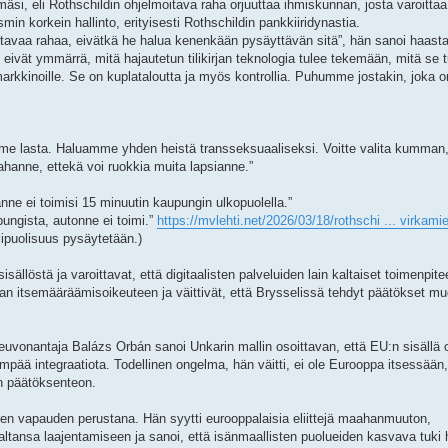
mäsi, eli Rothschildin ohjelmoitava raha orjuuttaa ihmiskunnan, josta varoitta
min korkein hallinto, erityisesti Rothschildin pankkiiridynastia.
itavaa rahaa, eivätkä he halua kenenkään pysäyttävän sitä”, hän sanoi haasta
eivät ymmärrä, mitä hajautetun tilikirjan teknologia tulee tekemään, mitä se t
arkkinoille. Se on kuplataloutta ja myös kontrollia. Puhumme jostakin, joka o
 kolme lasta. Haluamme yhden heistä transseksuaaliseksi. Voitte valita kumman
hanne, ettekä voi ruokkia muita lapsianne.”
ne ei toimisi 15 minuutin kaupungin ulkopuolella.”
pungista, autonne ei toimi.”
https://mvlehti.net/2026/03/18/rothschi ... virkami
lipuolisuus pysäytetään.)
llöstä ja varoittavat, että digitaalisten palveluiden lain kaltaiset toimenpitee
aan itsemääräämisoikeuteen ja väittivät, että Brysselissä tehdyt päätökset m
euvonantaja Balázs Orbán sanoi Unkarin mallin osoittavan, että EU:n sisällä 
pää integraatiota. Todellinen ongelma, hän väitti, ei ole Eurooppa itsessään
en päätöksenteon.
tisen vapauden perustana. Hän syytti eurooppalaisia eliittejä maahanmuuton,
valtansa laajentamiseen ja sanoi, että isänmaallisten puolueiden kasvava tuki 