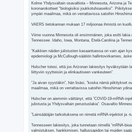
t
Kolme Yhdysvaltain osavaltiota – Minnesota, Arizona ja
i
koronarokotteet "biologisiksi joukkotuhoaseiksi". Piikityks
ympäri maailmaa, mikä on verrattavissa satoihin Hiroshima
VAERS tietokannan mukaan 17 miljoonaa ihmistä on kuollut
Viime vuonna Minnesota oli ensimmäinen, joka esitti lakia
Tennessee. Idaho, Iowa, Montana, Etelä-Carolina ja Tenne
”Kaikkien näiden julistusten kasaantuessa on vain ajan kys
epidemiologi ja McCullough-säätiön hallintovirkamies, äsk
Hulscher totesi, että jos Arizonan lakiesitys hyväksytään la
liittyviin syytteisiin ja elinkautiseen vankeuteen”.
”Ja aivan syystäkin”, hän lisäsi, ”koska nämä piikitykset o
maailmaa, mikä on verrattavissa satoihin Hiroshiman ydina
Hulscher on aiemmin väittänyt, että ”COVID-19-mRNA-injekt
julistusta ja Yhdysvaltain perustuslakia”. Osavaltio Minneso
”Lainsäätäjän tarkoituksena on nimetä mRNA-injektiot ja -t
Tennesseen lakiesitys, joka tunnetaan nimellä ”mRNA-bioaseid
valmistuksen, hankkimisen, hallussapidon tai muiden saata