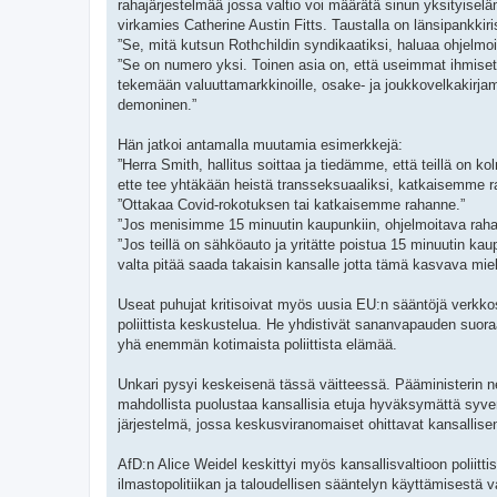
rahajärjestelmää jossa valtio voi määrätä sinun yksityiselä
virkamies Catherine Austin Fitts. Taustalla on länsipankkiris
”Se, mitä kutsun Rothchildin syndikaatiksi, haluaa ohjelmo
”Se on numero yksi. Toinen asia on, että useimmat ihmiset 
tekemään valuuttamarkkinoille, osake- ja joukkovelkakirjam
demoninen.”
Hän jatkoi antamalla muutamia esimerkkejä:
”Herra Smith, hallitus soittaa ja tiedämme, että teillä on
ette tee yhtäkään heistä transseksuaaliksi, katkaisemme ra
”Ottakaa Covid-rokotuksen tai katkaisemme rahanne.”
”Jos menisimme 15 minuutin kaupunkiin, ohjelmoitava rahan
”Jos teillä on sähköauto ja yritätte poistua 15 minuutin kau
valta pitää saada takaisin kansalle jotta tämä kasvava mie
Useat puhujat kritisoivat myös uusia EU:n sääntöjä verkkosisä
poliittista keskustelua. He yhdistivät sananvapauden suor
yhä enemmän kotimaista poliittista elämää.
Unkari pysyi keskeisenä tässä väitteessä. Pääministerin n
mahdollista puolustaa kansallisia etuja hyväksymättä syvem
järjestelmä, jossa keskusviranomaiset ohittavat kansallis
AfD:n Alice Weidel keskittyi myös kansallisvaltioon poliit
ilmastopolitiikan ja taloudellisen sääntelyn käyttämisestä 