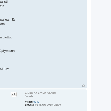
alisti
istä
ppailua. Hän
iota
a ulottuu
stäytymisen
siirtyy
Lainaa
A MAN OF A TIME STORM
Jumala
Viestit:
5047
Liittynyt:
01 Tammi 2018, 21:00