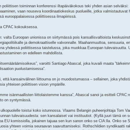
poliittisen toiminnan konferenssi iltapäiväkokous teki yhden asian selväksi:
apaaminen, vaan nouseva koordinaatiokeskus puolueille, jotka valmistautuva
ä eurooppalaisessa poliittisessa ilmapiirissä.
ana CPAC kokouksessa.
: valta Euroopan unionissa on siirtymässä pois kansallisvaltioista keskusinsti
giapolitiikalle ja demokraattiselle valvonnalle. Maahanmuuttoa, sensuuria, en
tamina yhdessä poliittisessa taistelussa, joka muokkaa Euroopan tulevaisuutta. 
 vastustaminen on edelleen mahdollista.
tsemääräämisoikeus”, varoitti Santiago Abascal, joka kuvaili maata ”tärkei
ilisaation puolustamisessa”.
i, että kansainvälinen liittouma on jo muodostumassa – sellainen, joka yhdist
ia yhteisen poliittisen vision ympärille.
me isänmaallisten liittolaistemme kanssa”, Abascal sanoi ja esitteli CPAC:n 
ehto on syntymässä.
 ulkopuolelle toistui koko istunnossa. Vlaams Belangin puheenjohtaja Tom V
nan tulevaisuudesta: sen kansalaiset vai instituutiot. (Kyllä juuri tämä on 
opa EU komissiolla, jokainen tajuaa sen kun sanon onko se CIA:lla. Onko se S
 vuosia yhteen voimia seuraavan saavuttamiseksi. Rothschildien syndikaatti r