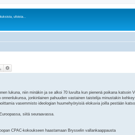
uksista, ufoista...
en lukuna, niin minäkin ja se alkoi 70 luvulta kun pienenä poikana katsoin Ve
nnenlukunsa, jonkinlainen pahuuden vastainen taistelija minustakin kehkeyt
rahoittamia vasemmisto ideologian huumehyöryisiä elokuvia joilla pestään katso
 Euroopassa, siitä seuraavassa.
Euroopan CPAC-kokoukseen haastamaan Brysselin vallankaappausta