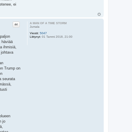
etenee, ei
Lainaa
A MAN OF A TIME STORM
Jumala
Viestit:
5047
paljon
Liittynyt:
01 Tammi 2018, 21:00
t häviää
a ihmisiä,
 johtava
an
ten Trump on
en
a seurata
ymässä,
tusti
olueen
n jo
ä,
aataa