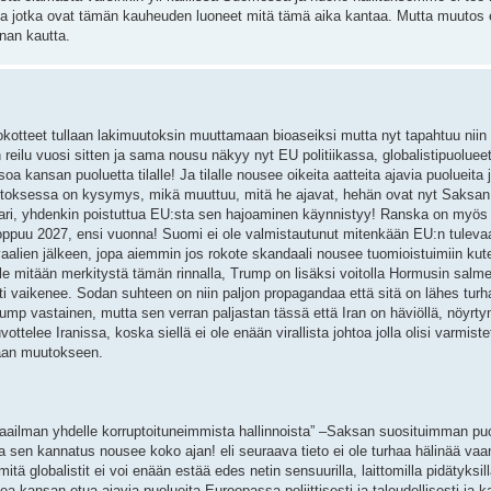
sina jotka ovat tämän kauheuden luoneet mitä tämä aika kantaa. Mutta muutos 
nan kautta.
kotteet tullaan lakimuutoksin muuttamaan bioaseiksi mutta nyt tapahtuu niin 
n reilu vuosi sitten ja sama nousu näkyy nyt EU politiikassa, globalistipuoluee
 kansan puoluetta tilalle! Ja tilalle nousee oikeita aatteita ajavia puolueita j
toksessa on kysymys, mikä muuttuu, mitä he ajavat, hehän ovat nyt Saksan
ilari, yhdenkin poistuttua EU:sta sen hajoaminen käynnistyy! Ranska on myös
puu 2027, ensi vuonna! Suomi ei ole valmistautunut mitenkään EU:n tuleva
aalien jälkeen, jopa aiemmin jos rokote skandaali nousee tuomioistuimiin ku
ole mitään merkitystä tämän rinnalla, Trump on lisäksi voitolla Hormusin salm
ti vaikenee. Sodan suhteen on niin paljon propagandaa että sitä on lähes turh
mp vastainen, mutta sen verran paljastan tässä että Iran on häviöllä, nöyrt
ee Iranissa, koska siellä ei ole enään virallista johtoa jolla olisi varmiste
vaan muutokseen.
 maailman yhdelle korruptoituneimmista hallinnoista” –Saksan suosituimman pu
 sen kannatus nousee koko ajan! eli seuraava tieto ei ole turhaa hälinää vaa
tä globalistit ei voi enään estää edes netin sensuurilla, laittomilla pidätyksill
a kansan etua ajavia puolueita Euroopassa poliittisesti ja taloudellisesti ja k