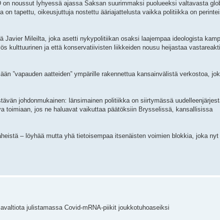
 on noussut lyhyessä ajassa Saksan suurimmaksi puolueeksi valtavasta glob
on tapettu, oikeusjuttuja nostettu ääriajattelusta vaikka politiikka on perinte
tä Javier Mileilta, joka asetti nykypolitiikan osaksi laajempaa ideologista kam
myös kulttuurinen ja että konservatiivisten liikkeiden nousu heijastaa vastareakt
än ”vapauden aatteiden” ympärille rakennettua kansainvälistä verkostoa, jok
npistävän johdonmukainen: länsimainen politiikka on siirtymässä uudelleenjärje
a toimiaan, jos ne haluavat vaikuttaa päätöksiin Brysselissä, kansallisissa
äheistä – löyhää mutta yhä tietoisempaa itsenäisten voimien blokkia, joka nyt 
valtiota julistamassa Covid-mRNA-piikit joukkotuhoaseiksi