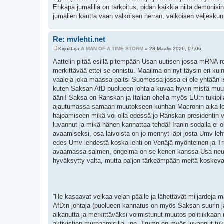
Ehkäpä jumalilla on tarkoitus, pidän kaikkia niitä demoni
jumalien kautta vaan valkoisen herran, valkoisen veljeskun
Re: mvlehti.net
Kirjoittaja
A MAN OF A TIME STORM
»
28 Maalis 2026, 07:06
V
i
Aattelin pitää esillä pitempään Usan uutisen jossa mRNA ro
e
merkittävää ettei se onnistu. Maailma on nyt täysin eri kui
s
t
vaaleja joka maassa paitsi Suomessa jossa ei ole yhtään isoa
i
kuten Saksan AfD puolueen johtaja kuvaa hyvin mistä muu
ääni! Saksa on Ranskan ja Italian ohella myös EU:n tukip
ajautumassa samaan muutokseen kunhan Macronin aika lop
hajoamiseen mikä voi olla edessä jo Ranskan presidentin v
luvannut ja mikä hänen kannattaa tehdä! Iranin sodalla ei 
avaamiseksi, osa laivoista on jo mennyt läpi josta Umv leh
edes Umv lehdestä koska lehti on Venäjä myönteinen ja Tru
avaamassa salmen, ongelma on se kenen kanssa Usa neuvottel
hyväksytty valta, mutta paljon tärkeämpään meitä koske
”He kasaavat velkaa velan päälle ja lähettävät miljardeja
AfD:n johtaja (puolueen kannatus on myös Saksan suurin ja
alkanutta ja merkittäväksi voimistunut muutos politiikkaan mi
aktivistien murhaamisilla, jne. Trump on myös luvannut tuke