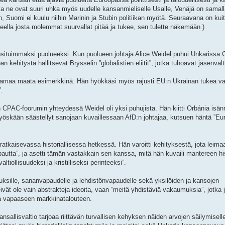
ne ovat suuri uhka myös uudelle kansanmieliselle Usalle, Venäjä on samalla 
in, Suomi ei kuulu niihin Marinin ja Stubin politiikan myötä. Seuraavana on ku
eella josta molemmat suurvallat pitää ja tukee, sen tulette näkemään.)
situimmaksi puolueeksi. Kun puolueen johtaja Alice Weidel puhui Unkarissa
ehitystä hallitsevat Brysselin ”globalistien eliitit”, jotka tuhoavat jäsenvalti
ohtamaa maata esimerkkinä. Hän hyökkäsi myös rajusti EU:n Ukrainan tukea v
”.
CPAC-foorumin yhteydessä Weidel oli yksi puhujista. Hän kiitti Orbánia isänn
yöskään säästellyt sanojaan kuvaillessaan AfD:n johtajaa, kutsuen häntä ”E
atkaisevassa historiallisessa hetkessä. Hän varoitti kehityksestä, jota leima
a”, ja asetti tämän vastakkain sen kanssa, mitä hän kuvaili mantereen hist
ltiollisuudeksi ja kristilliseksi perinteeksi”.
ksille, sananvapaudelle ja lehdistönvapaudelle sekä yksilöiden ja kansojen
vät ole vain abstrakteja ideoita, vaan ”meitä yhdistäviä vakaumuksia”, jotka 
a vapaaseen markkinatalouteen.
sallisvaltio tarjoaa riittävän turvallisen kehyksen näiden arvojen säilymisell