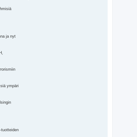
ihmisiä
na ja nyt
H,
rorismiin
isiä ympäri
lsingin
-tuotteiden