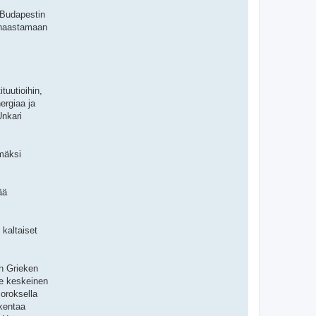
 Budapestin
t haastamaan
tuutioihin,
ergiaa ja
Unkari
mmäksi
ää
kaltaiset
an Grieken
se keskeinen
oroksella
akentaa