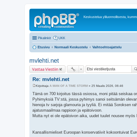
Keskustelua yliluonnollisesta, kummit
Pikalinkit
UKK
Etusivu
Normaali Keskustelu
Vaihtoehtoajattelu
mvlehti.net
Vastaa Viestiin
Re: mvlehti.net
Kirjoittaja
A MAN OF A TIME STORM
»
25 Maalis 2026, 06:46
V
i
Tämä on 700 kirjoitus tässä osiossa, moni pitää seiskaa onn
e
Pyhimyksiä TV:stä, jossa pyhimys sanoi seitsämän olevan o
s
t
hienoja tv sarjoja glamouria ja tyyliä. Ei mitää Soroksen 
i
ajatusmaailmaa rappioon ja epätoivoon.
Mutta nyt ei ole epätoivon aika, uudet tuulet nousee myös
Kansallismieliset Euroopan konservatiivit kokoontuivat 