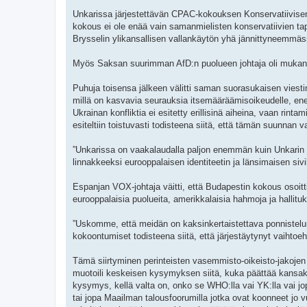
Unkarissa järjestettävän CPAC-kokouksen Konservatiivisen 
kokous ei ole enää vain samanmielisten konservatiivien t
Brysselin ylikansallisen vallankäytön yhä jännittyneemmäss
Myös Saksan suurimman AfD:n puolueen johtaja oli muk
Puhuja toisensa jälkeen välitti saman suorasukaisen viestin
millä on kasvavia seurauksia itsemääräämisoikeudelle, ener
Ukrainan konfliktia ei esitetty erillisinä aiheina, vaan rin
esiteltiin toistuvasti todisteena siitä, että tämän suunnan
”Unkarissa on vaakalaudalla paljon enemmän kuin Unkarin i
linnakkeeksi eurooppalaisen identiteetin ja länsimaisen siv
Espanjan VOX-johtaja väitti, että Budapestin kokous osoitt
eurooppalaisia puolueita, amerikkalaisia hahmoja ja hallituks
”Uskomme, että meidän on kaksinkertaistettava ponnistelum
kokoontumiset todisteena siitä, että järjestäytynyt vaihto
Tämä siirtyminen perinteisten vasemmisto-oikeisto-jakojen
muotoili keskeisen kysymyksen siitä, kuka päättää kansakun
kysymys, kellä valta on, onko se WHO:lla vai YK:lla vai j
tai jopa Maailman talousfoorumilla jotka ovat koonneet jo