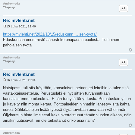
Andromeda
Lainaa
Ylläpitäjä
Re: mvlehti.net
15 Loka 2021, 22:46
V
i
https://mvlehti.net/2021/10/15/eduskunn ... sen-tyota/
e
Eduskunnan enemmistö äänesti koronapassin puolesta, Turtiainen:
s
t
paholaisen työtä
i
Andromeda
Lainaa
Ylläpitäjä
Re: mvlehti.net
16 Loka 2021, 11:34
V
i
Natsipassi tuli siis käyttöön, kansalaiset jaetaan eri leireihin ja tulee sitä
e
vastakkainasettelua. Perustuslaki ei nyt sitten turvannutkaan
s
t
kansalaistemme oikeuksia. Eihän tuo yllättänyt koska Perustuslain yli on
i
jo kävelty niin monta kertaa. Polttoaineiden hinnatkin lähestyy sitä kahta
euroa. Sähköautojen lisääntyessä öljyä tarvitaan aina vaan vähemmän.
Öljybarrelin hinta ilmeisesti kaksinkertaistunut tämän vuoden aikana, näin
ainakin uutisoivat, en ole tarkistanut onko asia näin?
Andromeda