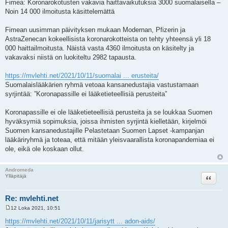
Fimea: Koronarokotusten vakavia haittavaikutuksia 3000 suomalaisella –
Noin 14 000 ilmoitusta käsittelemättä
Fimean uusimman päivityksen mukaan Modernan, Pfizerin ja
AstraZenecan kokeellisista koronarokotteista on tehty yhteensä yli 18
000 haittailmoitusta. Näistä vasta 4360 ilmoitusta on käsitelty ja
vakavaksi niistä on luokiteltu 2982 tapausta.
https://mvlehti.net/2021/10/11/suomalai ... erusteita/
Suomalaislääkärien ryhmä vetoaa kansanedustajia vastustamaan
syrjintää: ”Koronapassille ei lääketieteellisiä perusteita”
Koronapassille ei ole lääketieteellisiä perusteita ja se loukkaa Suomen
hyväksymiä sopimuksia, joissa ihmisten syrjintä kielletään, kirjelmöi
Suomen kansanedustajille Pelastetaan Suomen Lapset -kampanjan
lääkäriryhmä ja toteaa, että mitään yleisvaarallista koronapandemiaa ei
ole, eikä ole koskaan ollut.
Andromeda
Lainaa
Ylläpitäjä
Re: mvlehti.net
12 Loka 2021, 10:51
V
i
https://mvlehti.net/2021/10/11/jarisytt ... adon-aids/
e