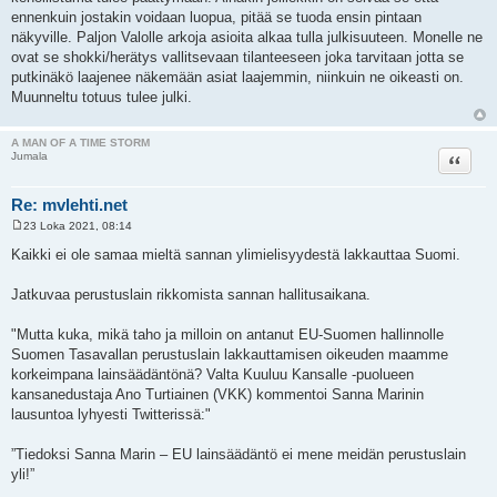
t
ennenkuin jostakin voidaan luopua, pitää se tuoda ensin pintaan
i
näkyville. Paljon Valolle arkoja asioita alkaa tulla julkisuuteen. Monelle ne
ovat se shokki/herätys vallitsevaan tilanteeseen joka tarvitaan jotta se
putkinäkö laajenee näkemään asiat laajemmin, niinkuin ne oikeasti on.
Muunneltu totuus tulee julki.
A MAN OF A TIME STORM
Lainaa
Jumala
Re: mvlehti.net
23 Loka 2021, 08:14
V
i
Kaikki ei ole samaa mieltä sannan ylimielisyydestä lakkauttaa Suomi.
e
s
t
Jatkuvaa perustuslain rikkomista sannan hallitusaikana.
i
"Mutta kuka, mikä taho ja milloin on antanut EU-Suomen hallinnolle
Suomen Tasavallan perustuslain lakkauttamisen oikeuden maamme
korkeimpana lainsäädäntönä? Valta Kuuluu Kansalle -puolueen
kansanedustaja Ano Turtiainen (VKK) kommentoi Sanna Marinin
lausuntoa lyhyesti Twitterissä:"
”Tiedoksi Sanna Marin – EU lainsäädäntö ei mene meidän perustuslain
yli!”