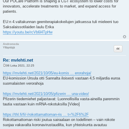
Our POCare Platform is shaping a CGT ecosystem to lower costs for
innovators, accelerate treatments to market, and expand access for
patients.
EU:n 4.valtakunnan geeniterapiakokeilujen jatkuessa tuli mieleeni tuo
Saksalaissotilaiden laulu Erika
https://youtu.be/rcVb6l4TpHw
Andromeda
Lainaa
Ylläpitäjä
Re: mvlehti.net
06 Loka 2021, 22:25
V
i
https://mvlehti.net/2021/10/05/eu-komis ... erorahoja/
e
EU-komission Ursula otti Sannalta iloisesti vastaan 4,5 miljardia euroa
s
t
suomalaisten verorahoja
i
https://mvlehti.net/2021/10/05/pfizerin ... una-video/
Pfizerin tiedemiehet paljastavat: Luonnollisilla vasta-aineilla paremmin
tautia vastaan kuin mRNA-rokotuksilla [Video]
https://thl.fi/fi/-/rokottamattoman-ris ... t=%2Ffi%2F
Rokottamattoman riski joutua sairaalaan on todellinen – vain rokote
suojaa vakavalta koronavirustaudilta, kun yhteiskunta avautuu