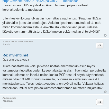
https://mvlehti.net/2021/10/21/paivan-v ... -mediassa/
e
Päivän video: HUS:n ylilääkäri Asko Järvinen paljasti valheet
s
t
koronakuolemista mediassa
i
Eilen keskiviikkona julkaistiin huomattava nauhoitus: "Pirautan HUS:n
ylilääkärille ja esitän toimittajaa. Askolta lipsahtaa totuuksia siitä, että
miten koronapandemiasta ja -rokotteista valehdellaan julkisuudessa
lääketieteen ammattilaisten, lääkefirmojen sekä median yhteistyöllä!"
A MAN OF A TIME STORM
Lainaa
Jumala
Re: mvlehti.net
22 Loka 2021, 08:23
V
i
Tuota haastattelua voisi jatkossa nostaa enemmänkin esiin myös
e
valtamedian luotettavuuden kyseenalaistamiseksi. Tuon jutun perusteella
s
t
koronakuolemat on lähellä nollaa koska PCR testi ei näytä käytännössä
i
mitään oikein 30-40 monistuskerroilla, Suomessa käytetään vielä 40
monistuskertaa. Tulos luotettavuudesta on pyöreä nolla. Valtava huijaus
meneillään, miksi otat pitkäaikaistestaamattoman rokotteen huijareilta?
Andromeda
Lainaa
Ylläpitäjä