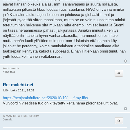
ajavat kansan oikeuksia alas, mm. sananvapaus ja suurta nollausta,
nollauksen jälkeistä tilaa, luodaan uusi suurkiina. NWO on vanha nimike
ja YK ainakin aluksi agendoineen on johdossa ja globaalit firmat ja
järjestöt pyörittää sitten maaailmaa, mutta se on vain suunnitelma minkä
toteutuminen heikenee sitä mukaan mitä enempi ihmiset herää ja Suomi
on tässä heräämisessä pahasti jälkijunassa. Ainakin minusta kehitys
näyttää eliitin taholta hyvin vanhanaikaiselta, mammuuttien esiintulo,
mutta nehän kuoli yllättäen sukupuuttoon. Uskoisin että samoin käy
jolleivat he peräänny, kolme muukalaisrotua tarkkailee maailmaa eikä
taaksepäin kehitystä katsota suopeasti. Eihän Hitlerkään onnistunut, hän
yritti luoda kolmannen valtakunnan.
Andromeda
Lainaa
Ylläpitäjä
Re: mvlehti.net
04 Loka 2021, 14:31
V
i
https://benjaminfulford.net/2020/10/19/ ... f-my-life/
e
Vulvoordin viestissä tuo on kiteytetty keitä nämä plörönäpelurit ovat.
s
t
i
A MAN OF A TIME STORM
Lainaa
Jumala