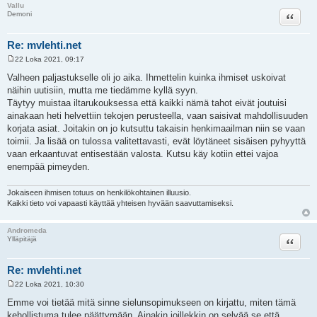
Vallu
Lainaa
Demoni
Re: mvlehti.net
22 Loka 2021, 09:17
V
i
Valheen paljastukselle oli jo aika. Ihmettelin kuinka ihmiset uskoivat
e
näihin uutisiin, mutta me tiedämme kyllä syyn.
s
t
Täytyy muistaa iltarukouksessa että kaikki nämä tahot eivät joutuisi
i
ainakaan heti helvettiin tekojen perusteella, vaan saisivat mahdollisuuden
korjata asiat. Joitakin on jo kutsuttu takaisin henkimaailman niin se vaan
toimii. Ja lisää on tulossa valitettavasti, evät löytäneet sisäisen pyhyyttä
vaan erkaantuvat entisestään valosta. Kutsu käy kotiin ettei vajoa
enempää pimeyden.
Jokaiseen ihmisen totuus on henkilökohtainen illuusio.
Kaikki tieto voi vapaasti käyttää yhteisen hyvään saavuttamiseksi.
Andromeda
Lainaa
Ylläpitäjä
Re: mvlehti.net
22 Loka 2021, 10:30
V
i
Emme voi tietää mitä sinne sielunsopimukseen on kirjattu, miten tämä
e
kehollistuma tulee päättymään. Ainakin joillekkin on selvää se että
s