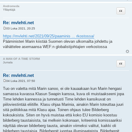
Andromeda
Lainaa
Ylläpitäjä
Re: mvlehti.net
03 Loka 2021, 20:25
V
i
https://mvlehti.net/2021/09/25/paaminis ... rkostossa/
e
Pääministeri Marin kiistää Suomen olevan ulkomailta johdettu ja
s
t
vähättelee asemaansa WEF:n globalistijohtajien verkostossa
i
A MAN OF A TIME STORM
Lainaa
Jumala
Re: mvlehti.net
04 Loka 2021, 07:50
V
i
Tuo on valetta mitä Marin sanoo, ei ole kauaakaan kun Marin hengasi
e
samassa kuvassa Klasun Swapin kanssa, kuva oli muistaakseeni jopa
s
t
Time lehden kannessa ja tunnetusti Time lehden kansikuvat on
i
piiloviestintää eliitille. Klasu ohjaa Marinia, ainakin Marin toteuttaa juuri
sitä politiikkaa mitä Klasu ajaa. Toinen ohjaus tulee Bilderberg
kokouksista. Siten on hyvä muistaa että koko EU komisio koostuu
bilderberg taustaisista, tai melkein kokonaan, kriteerinä komissaariksi
näyttää olevan bilderberg tausta, ainakin viimeksi valitut, kaikki oli
bilderberg taustaisia, Bilderbergit juontaa illuminaateista. Bilderbergit