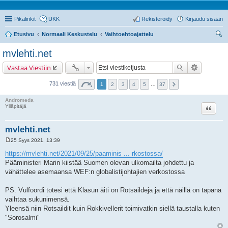
Pikalinkit
UKK
Rekisteröidy
Kirjaudu sisään
Etusivu
Normaali Keskustelu
Vaihtoehtoajattelu
tsi
mvlehti.net
Vastaa Viestiin
731 viestiä
1
2
3
4
5
…
37
Andromeda
Lainaa
Ylläpitäjä
mvlehti.net
25 Syys 2021, 13:39
V
i
https://mvlehti.net/2021/09/25/paaminis ... rkostossa/
e
Pääministeri Marin kiistää Suomen olevan ulkomailta johdettu ja
s
t
vähättelee asemaansa WEF:n globalistijohtajien verkostossa
i
PS. Vulfoordi totesi että Klasun äiti on Rotsaildeja ja että näillä on tapana
vaihtaa sukunimensä.
Yleensä niin Rotsaildit kuin Rokkivellerit toimivatkin siellä taustalla kuten
"Sorosalmi"