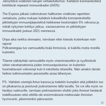
Järisyttävä virallisten lukujen vertailututkimus: Kahdesti koronarokotetut
s
t
kehittävät nopeasti immuunikadon (AIDS)
i
The Expose julkaisi tutkimuksen hallitusten virallisten raporttien
vertailusta, jonka mukaan kahdesti kokeellisilla koronarokotteilla
piikitettyjen immuunijärjestelmä heikkenee keskimäärin 5% viikossa ja
mikäli nykyinen kehitys jatkuu, vastassamme on piikitettyjen
immuunikadot jouluun 2021 mennessä.
Onpa aika rankka skenaario, toivotaan ettei toteudu kuitenkaan noin
rajuna!
Pelkoenergiaa tuo varmuudella lisää ihmisissä, ei kaikilla mutta monilla
kuitenkin.
Tilanne säikäyttää varmuudella myös viranomaisetkin ja syyllistävät
sitten rokottamattomia joiden immuunipuolustus on kuitenkin
huomattavasti vahvempi kuin k-rokotteita ottaneilla. Näin ainakin tämän
hetken tutkimustiedon perusteella asiaa lähestyen.
PS. Vaihdoin viestejä Artun kanssa ja todettiin kumpikin että joillekkin tuo
on pikakarma ja poistuvat joukostamme tällä tavalla. Se voi olla myös se
herätys nukkuville, tarvitaan jonkinasteinen shokki jotta ihmiset heräävät
todellisuuteen ettei eliitillä ole ensimmäisenä mielessään ihmisten
hyvinvointi, pikemminkin päinvastoin.