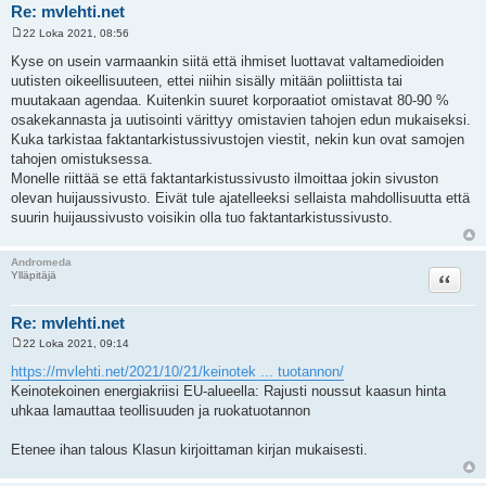
Re: mvlehti.net
22 Loka 2021, 08:56
V
i
Kyse on usein varmaankin siitä että ihmiset luottavat valtamedioiden
e
uutisten oikeellisuuteen, ettei niihin sisälly mitään poliittista tai
s
t
muutakaan agendaa. Kuitenkin suuret korporaatiot omistavat 80-90 %
i
osakekannasta ja uutisointi värittyy omistavien tahojen edun mukaiseksi.
Kuka tarkistaa faktantarkistussivustojen viestit, nekin kun ovat samojen
tahojen omistuksessa.
Monelle riittää se että faktantarkistussivusto ilmoittaa jokin sivuston
olevan huijaussivusto. Eivät tule ajatelleeksi sellaista mahdollisuutta että
suurin huijaussivusto voisikin olla tuo faktantarkistussivusto.
Andromeda
Lainaa
Ylläpitäjä
Re: mvlehti.net
22 Loka 2021, 09:14
V
i
https://mvlehti.net/2021/10/21/keinotek ... tuotannon/
e
Keinotekoinen energiakriisi EU-alueella: Rajusti noussut kaasun hinta
s
t
uhkaa lamauttaa teollisuuden ja ruokatuotannon
i
Etenee ihan talous Klasun kirjoittaman kirjan mukaisesti.