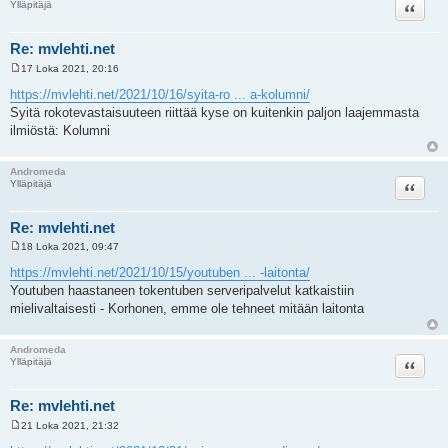
Lainaa
Ylläpitäjä
Re: mvlehti.net
17 Loka 2021, 20:16
V
i
https://mvlehti.net/2021/10/16/syita-ro ... a-kolumni/
e
Syitä rokotevastaisuuteen riittää kyse on kuitenkin paljon laajemmasta
s
t
ilmiöstä: Kolumni
i
Andromeda
Lainaa
Ylläpitäjä
Re: mvlehti.net
18 Loka 2021, 09:47
V
i
https://mvlehti.net/2021/10/15/youtuben ... -laitonta/
e
Youtuben haastaneen tokentuben serveripalvelut katkaistiin
s
t
mielivaltaisesti - Korhonen, emme ole tehneet mitään laitonta
i
Andromeda
Lainaa
Ylläpitäjä
Re: mvlehti.net
21 Loka 2021, 21:32
V
i