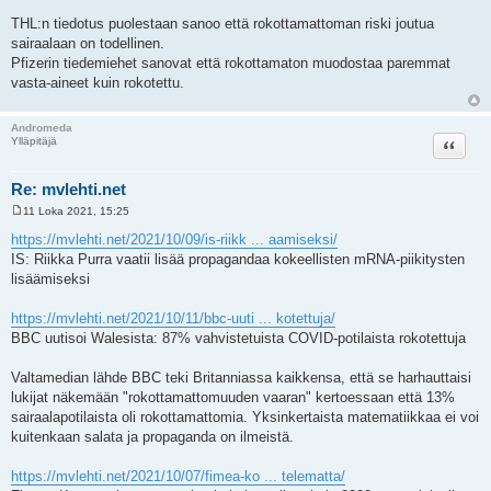
THL:n tiedotus puolestaan sanoo että rokottamattoman riski joutua
sairaalaan on todellinen.
Pfizerin tiedemiehet sanovat että rokottamaton muodostaa paremmat
vasta-aineet kuin rokotettu.
Andromeda
Lainaa
Ylläpitäjä
Re: mvlehti.net
11 Loka 2021, 15:25
V
i
https://mvlehti.net/2021/10/09/is-riikk ... aamiseksi/
e
IS: Riikka Purra vaatii lisää propagandaa kokeellisten mRNA-piikitysten
s
t
lisäämiseksi
i
https://mvlehti.net/2021/10/11/bbc-uuti ... kotettuja/
BBC uutisoi Walesista: 87% vahvistetuista COVID-potilaista rokotettuja
Valtamedian lähde BBC teki Britanniassa kaikkensa, että se harhauttaisi
lukijat näkemään "rokottamattomuuden vaaran" kertoessaan että 13%
sairaalapotilaista oli rokottamattomia. Yksinkertaista matematiikkaa ei voi
kuitenkaan salata ja propaganda on ilmeistä.
https://mvlehti.net/2021/10/07/fimea-ko ... telematta/