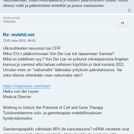
Natsisaksaan, kuten Austraaliasta jo kuultiin pääministerin suulla, mutta
oikeus voitti ja pääministeri erotettiin ja joutuu vastuuseen.
Andromeda
Lainaa
Ylläpitäjä
Re: mvlehti.net
05 Loka 2021, 09:02
V
i
Ulkosuhteiden neuvosto tuo CFR
e
Miksi EU:n pääkomissaari Von Der Liar tuli tapaamaan Sannaa?
s
t
Mikä on todellinen syy? Von Der Liar on puhunut rokotepassista Angelan
i
kanssa ja sanonut että haluaa sellaisen käyttöön jo tänä kesänä 2021.
Ursulan mies on "sattumalta" lääkealan yrityksen palveluksessa. Vai
onko tilanne sittenkään vaan sattumalta näin?
https://orgenesis.com/team
Heiko von der Leyen
Medical Director
Working to Unlock the Potential of Cell and Gene Therapy
Työskentelemme solu- ja geeniterapian mahdollisuuksien
hyödyntämiseksi
Geeniterapiapiikki vähintään 80%:lle kansalaisista? mRNA rokotteet ovat