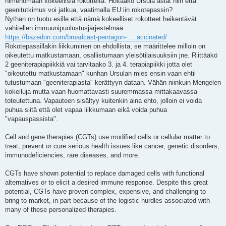
nimenomaan kokeellisia rokotteita. Hoitaako Ursula asiat niin että
geenitutkimus voi jatkua, vaatimalla EU:iin rokotepassin?
Nythän on tuotu esille että nämä kokeelliset rokotteet heikentävät
vähitellen immuunipuolustusjärjestelmää.
https://bazedon.com/broadcast-pentagon- ... accinated/
Rokotepassillakin liikkuminen on ehdollista, se määrittelee milloin on
oikeutettu matkustamaan, osallistumaan yleisötilaisuuksiin jne. Riittääkö
2 geeniterapiapiikkiä vai tarvitaako 3. ja 4. terapiapiikki jotta olet
"oikeutettu matkustamaan" kunhan Ursulan mies ensin vaan ehtii
tutustumaan "geeniterapiasta" kerättyyn dataan. Vähän niinkuin Mengelen
kokeiluja mutta vaan huomattavasti suuremmassa mittakaavassa
toteutettuna. Vapauteen sisältyy kuitenkin aina ehto, jolloin ei voida
puhua siitä että olet vapaa liikkumaan eikä voida puhua
"vapauspassista".
Cell and gene therapies (CGTs) use modified cells or cellular matter to
treat, prevent or cure serious health issues like cancer, genetic disorders,
immunodeficiencies, rare diseases, and more.
CGTs have shown potential to replace damaged cells with functional
alternatives or to elicit a desired immune response. Despite this great
potential, CGTs have proven complex, expensive, and challenging to
bring to market, in part because of the logistic hurdles associated with
many of these personalized therapies.