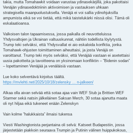
takia, mutta Tomahawkit voidaan varustaa ydinasekärjillä, joka pakottaisi
Venäjän ydinasedoktriinin aktivoimisen ja vastauksen uhkaan
strategisella maanpuolustuksella. Venäjä ei voi sallia ydinohjuksilla
ampumista eikä se voi tietää, että mikä taistelukärki niissä olisi. Tämä oli
eskalaatioansa.
Valkoisen talon tapaamisessa, jossa paikalla oli neuvotteluissa
Yhdysvaltojen ja Ukrainan valtuuskunnat, nähtiin todellista löylytystä.
Trump teki selväksi, että Yhdysvallat ei aio eskaloida konfktia, jonka
Tomahawk-ohjusten toimittaminen aiheuttaisi, ja josta Venäjä on
varoittanut. Trump teki myös selväksi, että Venäjää vastaan ei asetettaisi
uusia pakotteita ja tavoitteena on yksinomaan konfliktin – ”Bidenin sodan”
– lopettaminen Venäjää ja venäläisiä vastaan.
Lue koko selventävä kirjoitus täältä.
https://mvlehti.net/2025/10/18/zelensky ... n-jalkeen/
Alkaa olla aivan selvää että sotaa ajaa vain WEF Stub ja Brittien WEF
Starmer sekä natsin jälkeläinen Saksan Merzh, 30 sotaa ajanutta maata
oli nyt hiljaa eikä tukeneet enään Zelenskyn
Vain kolme ”halukkaista” ilmaisi tukensa
Viesti Washingtonista perjantaina oli selvä: Katseet Budapestiin, jossa
järjestetään piakkoin seuraava Trumpin ja Putinin välinen huippukokous,