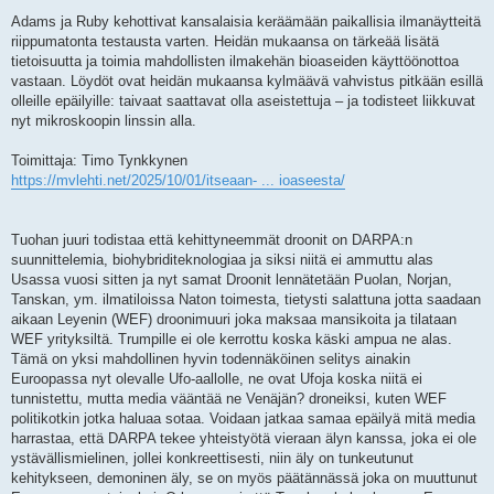
Adams ja Ruby kehottivat kansalaisia keräämään paikallisia ilmanäytteitä
riippumatonta testausta varten. Heidän mukaansa on tärkeää lisätä
tietoisuutta ja toimia mahdollisten ilmakehän bioaseiden käyttöönottoa
vastaan. Löydöt ovat heidän mukaansa kylmäävä vahvistus pitkään esillä
olleille epäilyille: taivaat saattavat olla aseistettuja – ja todisteet liikkuvat
nyt mikroskoopin linssin alla.
Toimittaja: Timo Tynkkynen
https://mvlehti.net/2025/10/01/itseaan- ... ioaseesta/
Tuohan juuri todistaa että kehittyneemmät droonit on DARPA:n
suunnittelemia, biohybriditeknologiaa ja siksi niitä ei ammuttu alas
Usassa vuosi sitten ja nyt samat Droonit lennätetään Puolan, Norjan,
Tanskan, ym. ilmatiloissa Naton toimesta, tietysti salattuna jotta saadaan
aikaan Leyenin (WEF) droonimuuri joka maksaa mansikoita ja tilataan
WEF yrityksiltä. Trumpille ei ole kerrottu koska käski ampua ne alas.
Tämä on yksi mahdollinen hyvin todennäköinen selitys ainakin
Euroopassa nyt olevalle Ufo-aallolle, ne ovat Ufoja koska niitä ei
tunnistettu, mutta media vääntää ne Venäjän? droneiksi, kuten WEF
politikotkin jotka haluaa sotaa. Voidaan jatkaa samaa epäilyä mitä media
harrastaa, että DARPA tekee yhteistyötä vieraan älyn kanssa, joka ei ole
ystävällismielinen, jollei konkreettisesti, niin äly on tunkeutunut
kehitykseen, demoninen äly, se on myös päätännässä joka on muuttunut