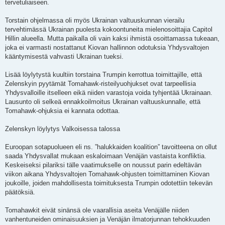
tervetuliaiseen.
Torstain ohjelmassa oli myös Ukrainan valtuuskunnan vierailu
tervehtimässä Ukrainan puolesta kokoontuneita mielenosoittajia Capitol
Hillin alueella. Mutta paikalla oli vain kaksi ihmistä osoittamassa tukeaan,
joka ei varmasti nostattanut Kiovan hallinnon odotuksia Yhdysvaltojen
kääntymisestä vahvasti Ukrainan tueksi.
Lisää löylytystä kuultiin torstaina Trumpin kerrottua toimittajille, että
Zelenskyin pyytämät Tomahawk-risteilyuohjukset ovat tarpeellisia
Yhdysvalloille itselleen eikä niiden varastoja voida tyhjentää Ukrainaan.
Lausunto oli selkeä ennakkoilmoitus Ukrainan valtuuskunnalle, että
Tomahawk-ohjuksia ei kannata odottaa.
Zelenskyn löylytys Valkoisessa talossa
Euroopan sotapuolueen eli ns. ”halukkaiden koalition” tavoitteena on ollut
saada Yhdysvallat mukaan eskaloimaan Venäjän vastaista konfliktia.
Keskeiseksi pilariksi tälle vaatimukselle on noussut parin edeltävän
viikon aikana Yhdysvaltojen Tomahawk-ohjusten toimittaminen Kiovan
joukoille, joiden mahdollisesta toimituksesta Trumpin odotettiin tekevän
päätöksiä.
Tomahawkit eivät sinänsä ole vaarallisia aseita Venäjälle niiden
vanhentuneiden ominaisuuksien ja Venäjän ilmatorjunnan tehokkuuden