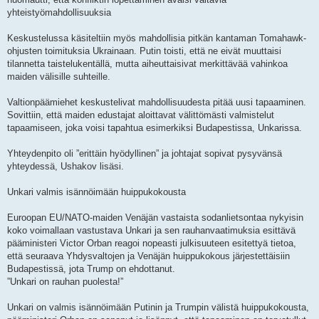
yhteistyömahdollisuuksia
Keskustelussa käsiteltiin myös mahdollisia pitkän kantaman Tomahawk-
ohjusten toimituksia Ukrainaan. Putin toisti, että ne eivät muuttaisi
tilannetta taistelukentällä, mutta aiheuttaisivat merkittävää vahinkoa
maiden välisille suhteille.
Valtionpäämiehet keskustelivat mahdollisuudesta pitää uusi tapaaminen.
Sovittiin, että maiden edustajat aloittavat välittömästi valmistelut
tapaamiseen, joka voisi tapahtua esimerkiksi Budapestissa, Unkarissa.
Yhteydenpito oli ”erittäin hyödyllinen” ja johtajat sopivat pysyvänsä
yhteydessä, Ushakov lisäsi.
Unkari valmis isännöimään huippukokousta
Euroopan EU/NATO-maiden Venäjän vastaista sodanlietsontaa nykyisin
koko voimallaan vastustava Unkari ja sen rauhanvaatimuksia esittävä
pääministeri Victor Orban reagoi nopeasti julkisuuteen esitettyä tietoa,
että seuraava Yhdysvaltojen ja Venäjän huippukokous järjestettäisiin
Budapestissä, jota Trump on ehdottanut.
”Unkari on rauhan puolesta!”
Unkari on valmis isännöimään Putinin ja Trumpin välistä huippukokousta,