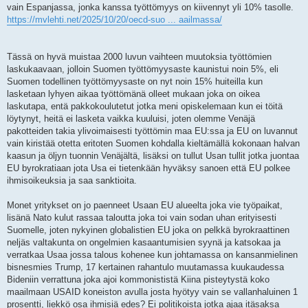
vain Espanjassa, jonka kanssa työttömyys on kiivennyt yli 10% tasolle.
https://mvlehti.net/2025/10/20/oecd-suo ... aailmassa/
Tässä on hyvä muistaa 2000 luvun vaihteen muutoksia työttömien
laskukaavaan, jolloin Suomen työttömyysaste kaunistui noin 5%, eli
Suomen todellinen työttömyysaste on nyt noin 15% huiteilla kun
lasketaan lyhyen aikaa työttömänä olleet mukaan joka on oikea
laskutapa, entä pakkokoulutetut jotka meni opiskelemaan kun ei töitä
löytynyt, heitä ei lasketa vaikka kuuluisi, joten olemme Venäjä
pakotteiden takia ylivoimaisesti työttömin maa EU:ssa ja EU on luvannut
vain kiristää otetta eritoten Suomen kohdalla kieltämällä kokonaan halvan
kaasun ja öljyn tuonnin Venäjältä, lisäksi on tullut Usan tullit jotka juontaa
EU byrokratiaan jota Usa ei tietenkään hyväksy sanoen että EU polkee
ihmisoikeuksia ja saa sanktioita.
Monet yritykset on jo paenneet Usaan EU alueelta joka vie työpaikat,
lisänä Nato kulut rassaa taloutta joka toi vain sodan uhan erityisesti
Suomelle, joten nykyinen globalistien EU joka on pelkkä byrokraattinen
neljäs valtakunta on ongelmien kasaantumisien syynä ja katsokaa ja
verratkaa Usaa jossa talous kohenee kun johtamassa on kansanmielinen
bisnesmies Trump, 17 kertainen rahantulo muutamassa kuukaudessa
Bideniin verrattuna joka ajoi kommonististä Kiina pisteytystä koko
maailmaan USAID koneiston avulla josta hyötyy vain se vallanhaluinen 1
prosentti, liekkö osa ihmisiä edes? Ei politikoista jotka ajaa itäsaksa