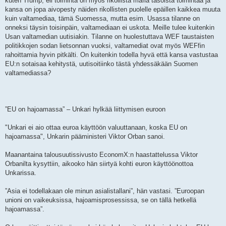
kuten Trump, eli toiminta on myös rikollista mafia tasoista toimintaa ja
kansa on jopa aivopesty näiden rikollisten puolelle epäillen kaikkea muuta
kuin valtamediaa, tämä Suomessa, mutta esim. Usassa tilanne on
onneksi täysin toisinpäin, valtamediaan ei uskota. Meille tulee kuitenkin
Usan valtamedian uutisiakin. Tilanne on huolestuttava WEF taustaisten
politikkojen sodan lietsonnan vuoksi, valtamediat ovat myös WEFfin
rahoittamia hyvin pitkälti. On kuitenkin todella hyvä että kansa vastustaa
EU:n sotaisaa kehitystä, uutisoitiinko tästä yhdessäkään Suomen
valtamediassa?
”EU on hajoamassa” – Unkari hylkää liittymisen euroon
"Unkari ei aio ottaa euroa käyttöön valuuttanaan, koska EU on
hajoamassa", Unkarin pääministeri Viktor Orban sanoi.
Maanantaina talousuutissivusto EconomX:n haastattelussa Viktor
Orbanilta kysyttiin, aikooko hän siirtyä kohti euron käyttöönottoa
Unkarissa.
”Asia ei todellakaan ole minun asialistallani”, hän vastasi. ”Euroopan
unioni on vaikeuksissa, hajoamisprosessissa, se on tällä hetkellä
hajoamassa”.