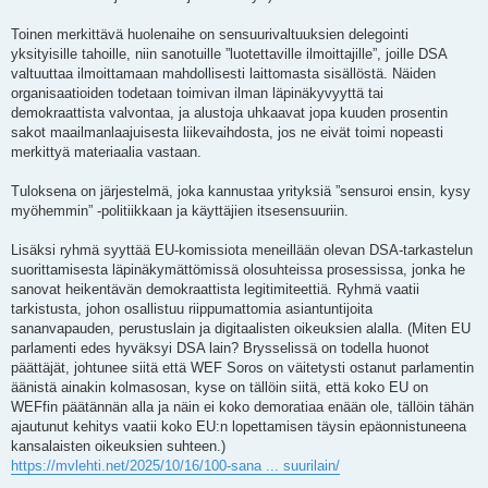
Toinen merkittävä huolenaihe on sensuurivaltuuksien delegointi
yksityisille tahoille, niin sanotuille ”luotettaville ilmoittajille”, joille DSA
valtuuttaa ilmoittamaan mahdollisesti laittomasta sisällöstä. Näiden
organisaatioiden todetaan toimivan ilman läpinäkyvyyttä tai
demokraattista valvontaa, ja alustoja uhkaavat jopa kuuden prosentin
sakot maailmanlaajuisesta liikevaihdosta, jos ne eivät toimi nopeasti
merkittyä materiaalia vastaan.
Tuloksena on järjestelmä, joka kannustaa yrityksiä ”sensuroi ensin, kysy
myöhemmin” -politiikkaan ja käyttäjien itsesensuuriin.
Lisäksi ryhmä syyttää EU-komissiota meneillään olevan DSA-tarkastelun
suorittamisesta läpinäkymättömissä olosuhteissa prosessissa, jonka he
sanovat heikentävän demokraattista legitimiteettiä. Ryhmä vaatii
tarkistusta, johon osallistuu riippumattomia asiantuntijoita
sananvapauden, perustuslain ja digitaalisten oikeuksien alalla. (Miten EU
parlamenti edes hyväksyi DSA lain? Brysselissä on todella huonot
päättäjät, johtunee siitä että WEF Soros on väitetysti ostanut parlamentin
äänistä ainakin kolmasosan, kyse on tällöin siitä, että koko EU on
WEFfin päätännän alla ja näin ei koko demoratiaa enään ole, tällöin tähän
ajautunut kehitys vaatii koko EU:n lopettamisen täysin epäonnistuneena
kansalaisten oikeuksien suhteen.)
https://mvlehti.net/2025/10/16/100-sana ... suurilain/