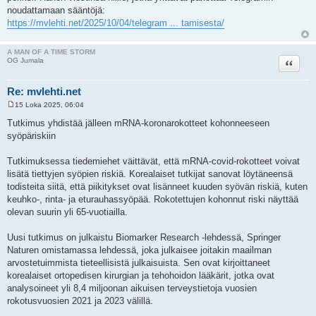
noudattamaan sääntöjä:
https://mvlehti.net/2025/10/04/telegram ... tamisesta/
A MAN OF A TIME STORM
Lainaa
OG Jumala
Re: mvlehti.net
15 Loka 2025, 06:04
V
i
Tutkimus yhdistää jälleen mRNA-koronarokotteet kohonneeseen
e
syöpäriskiin
s
t
i
Tutkimuksessa tiedemiehet väittävät, että mRNA-covid-rokotteet voivat
lisätä tiettyjen syöpien riskiä. Korealaiset tutkijat sanovat löytäneensä
todisteita siitä, että piikitykset ovat lisänneet kuuden syövän riskiä, kuten
keuhko-, rinta- ja eturauhassyöpää. Rokotettujen kohonnut riski näyttää
olevan suurin yli 65-vuotiailla.
Uusi tutkimus on julkaistu Biomarker Research -lehdessä, Springer
Naturen omistamassa lehdessä, joka julkaisee joitakin maailman
arvostetuimmista tieteellisistä julkaisuista. Sen ovat kirjoittaneet
korealaiset ortopedisen kirurgian ja tehohoidon lääkärit, jotka ovat
analysoineet yli 8,4 miljoonan aikuisen terveystietoja vuosien
rokotusvuosien 2021 ja 2023 välillä.