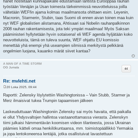
hänet nostetaan kunniapaikalle edustamaan läntistä Eurooppaa rauhan
työstään Venäjän ja Usan toimesta tärkeimmissä neuvotteluissa joilla
vältetään WEFfin ajama kolmas maailmansota ohittaen esim. Leyenin,
Macronin, Starmerin, Stubin, taas Suomi oli ennen aivan toinen maa kuin
nyt WEF globalistien alistamana, Ahtisaari sai Nobelin rauhanpalkinnon
2008 rauhan rakentamisesta, jota teki ympäri maailmaa! Myös Saksan
pääministeri hyllytetään hyvin sotaisena! eli WEF agenda hyljätään koko
neuvotteluista, tämä on tuleva suunta, WEF ohjattu EU komissio
menettää yhä enempi yhä useampien silmissä merkitystä pelkkänä
ongelmien luojana, kauanko märät siivet kantaa?
A MAN OF A TIME STORM
Lainaa
OG Jumala
Re: mvlehti.net
20 Loka 2025, 09:44
V
i
Raportti: Zelensky löylytettiin Washingtonissa – Vain Stubb, Starmer ja
e
Merz ilmaisivat tukea Trumpin tapaamisen jälkeen
s
t
i
Laskeuduttuaan Washingtoniin Zelensky sai myös havaita, että paikalla
ei ollut Yhdysvaltojen hallintoa vastaanottamassa vierasta. Zelenskyn
tiimi julkaisi hämmentävän koomisen videon tilanteesta, jossa Ukrainan
päämies kätteli omaa henkilökuntaansa, mm. toimistopäällikkö Yermakia
ja jopa lentokoneensa lentäjiä, jotka osallistuivat lavastettuun