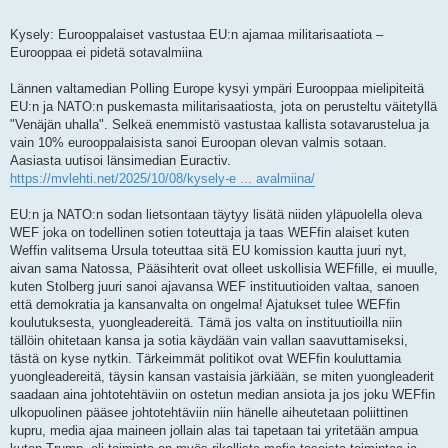
Kysely: Eurooppalaiset vastustaa EU:n ajamaa militarisaatiota –
Eurooppaa ei pidetä sotavalmiina
Lännen valtamedian Polling Europe kysyi ympäri Eurooppaa mielipiteitä
EU:n ja NATO:n puskemasta militarisaatiosta, jota on perusteltu väitetyllä
"Venäjän uhalla". Selkeä enemmistö vastustaa kallista sotavarustelua ja
vain 10% eurooppalaisista sanoi Euroopan olevan valmis sotaan.
Aasiasta uutisoi länsimedian Euractiv.
https://mvlehti.net/2025/10/08/kysely-e ... avalmiina/
EU:n ja NATO:n sodan lietsontaan täytyy lisätä niiden yläpuolella oleva
WEF joka on todellinen sotien toteuttaja ja taas WEFfin alaiset kuten
Weffin valitsema Ursula toteuttaa sitä EU komission kautta juuri nyt,
aivan sama Natossa, Pääsihterit ovat olleet uskollisia WEFfille, ei muulle,
kuten Stolberg juuri sanoi ajavansa WEF instituutioiden valtaa, sanoen
että demokratia ja kansanvalta on ongelma! Ajatukset tulee WEFfin
koulutuksesta, yuongleadereitä. Tämä jos valta on instituutioilla niin
tällöin ohitetaan kansa ja sotia käydään vain vallan saavuttamiseksi,
tästä on kyse nytkin. Tärkeimmät politikot ovat WEFfin kouluttamia
yuongleadereitä, täysin kansan vastaisia järkiään, se miten yuongleaderit
saadaan aina johtotehtäviin on ostetun median ansiota ja jos joku WEFfin
ulkopuolinen pääsee johtotehtäviin niin hänelle aiheutetaan poliittinen
kupru, media ajaa maineen jollain alas tai tapetaan tai yritetään ampua