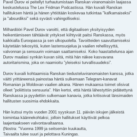
Pavel Durov ei peitellyt turhautumistaan ​​Ranskan viranomaisiin laajassa
keskustelussa The Lex Fridman Podcastissa. Hän kuvaili Ranskan
hallituksen häntä ja hänen yhtiötään koskevaa tutkintaa "kafkamaiseksi"
ja "absurdiksi" sekä syvästi vahingolliseksi.
Milhardööri Pavel Durov varoitti, että digitaalisen yksityisyyden
heikentämiseen tähtäävät yritykset kiihtyvät paitsi Ranskassa, myös
kaikkialla Euroopassa ja sen ulkopuolella. Tavoitteiden saavuttamiseksi
käytetään tekosyitä, kuten lastensuojelua ja vaalien rehellisyyttä,
valvonnan ja sensuurin voimaan saattamiseksi. Koko haastattelunsa ajan
Durov maalasi synkän kuvan siitä, mitä hän näkee kasvavana
autoritarismina, joka on naamioitu ”yleiseksi turvallisuudeksi”.
Durov kuvaili kohtaamisia Ranskan tiedusteluviranomaisten kanssa, jotka
väitti yrittäneensä painostaa häntä sulkemaan Telegram-kanavat
Romanian ja Moldovan vaalien aikana. Hänen mukaansa toimet olisivat
olleet ”poliittista sensuuria”. Hän kertoi, että häntä lähestyttiin pidätettynä
Ranskassa ja pyydettiin sulkemaan kanavia, jotka kritisoivat länsimaiden
hallitusten suosimia ehdokkaita.
Hän kutsui myös vuoden 2001 syyskuun 11. päivän iskujen jälkeistä
toimintaa käännekohtaksi, jolloin hallitukset käyttivät pelkoa
laajentaakseen valvontavaltaansa.
(Nostra: "Vuonna 1999 ja seitsemän kuukautta,
Taivaalta tulee suuri ja pelottava Kuningas.