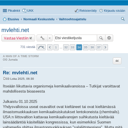
Pikalinkit
UKK
Rekisteröidy
Kirjaudu sisään
Etusivu
Normaali Keskustelu
Vaihtoehtoajattelu
tsi
mvlehti.net
Vastaa Viestiin
731 viestiä
1
…
32
33
34
35
36
37
A MAN OF A TIME STORM
Lainaa
OG Jumala
Re: mvlehti.net
03 Loka 2025, 06:30
V
i
Itseään liikuttavia organismeja kemikaalivanoissa – Tutkijat varoittavat
e
mahdollisesta bioaseesta
s
t
i
Julkaistu 01.10.2025
Yhdysvalloissa useat osavaltiot ovat kieltäneet tai ovat kieltämässä
ilmastomuokkauksen kemikaaliruiskutukset lentokoneista (chemtrails).
USA:n liittovaltion kattavaa kemikaalivanojen suihkutusta kieltävää
lainsäädäntöä käsitellään kongressissa, kun esimerkiksi Suomen
valtamedia ohittaa ilmastonmuokkauksen "salaliittoteoriana". Mutta mitä