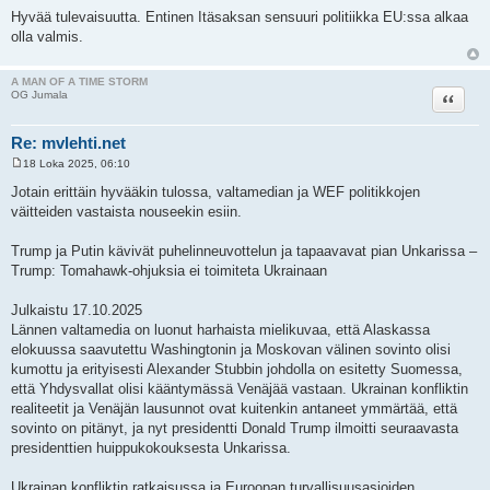
Hyvää tulevaisuutta. Entinen Itäsaksan sensuuri politiikka EU:ssa alkaa
olla valmis.
A MAN OF A TIME STORM
Lainaa
OG Jumala
Re: mvlehti.net
18 Loka 2025, 06:10
V
i
Jotain erittäin hyvääkin tulossa, valtamedian ja WEF politikkojen
e
väitteiden vastaista nouseekin esiin.
s
t
i
Trump ja Putin kävivät puhelinneuvottelun ja tapaavavat pian Unkarissa –
Trump: Tomahawk-ohjuksia ei toimiteta Ukrainaan
Julkaistu 17.10.2025
Lännen valtamedia on luonut harhaista mielikuvaa, että Alaskassa
elokuussa saavutettu Washingtonin ja Moskovan välinen sovinto olisi
kumottu ja erityisesti Alexander Stubbin johdolla on esitetty Suomessa,
että Yhdysvallat olisi kääntymässä Venäjää vastaan. Ukrainan konfliktin
realiteetit ja Venäjän lausunnot ovat kuitenkin antaneet ymmärtää, että
sovinto on pitänyt, ja nyt presidentti Donald Trump ilmoitti seuraavasta
presidenttien huippukokouksesta Unkarissa.
Ukrainan konfliktin ratkaisussa ja Euroopan turvallisuusasioiden