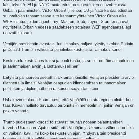
käsittelyssä: EU ja NATO-maita edustaa suurvaltojen neuvotteluissa
Unkarin pääministeri, Victor Orban! (Hienoa, EU ja Nato kantaa edustaa
suurvaltojen tapaamisessa aito kansanmyönteinen Victor Orban eikä
WEF instituutioiden agentti, nyt Macron, Stub, Leyen, Starmer saavat
nöyristellä Orbanin edessä saadakseen sotaisaa WEF agendaansa läpi
neuvotteluissa.)
Venäjän presidentin avustaja Juri Ushakov paljasti yksityiskohtia Putinin
ja Donald Trumpin välisestä puhelinkeskustelusta. Ushakov sanoi:
Keskustelu kesti lähes kaksi ja puoli tuntia, ja se oli ”erittäin asiapitoinen
ja äärimmäisen avoin ja luottamuksellinen”
Erityistä painoarvoa asetettiin Ukrainan kriisille: Venäjän presidentti arvioi
tilannetta ja ilmaisi Venäjän osapuolen kiinnostuksen rauhanomaisen
poliittisen ja diplomaattisen ratkaisun saavuttamiseen
Ushakovin mukaan Putin totesi, että Venäjällä on strateginen aloite, kun
taas Kiovan hallinto turvautuu terroristisiin menetelmiin, joihin Venäjän on
pakko vastata
Trump puolestaan ​​korosti toistuvasti rauhan nopean palauttamisen
tarvetta Ukrainaan. Ajatus siitä, että Venäjän ja Ukrainan välinen konflikti
on vaikein, kävi ilmi koko keskustelun ajan. Yhdysvaltain presidentti
huomautti, että konfliktin lopettaminen avaisi valtavia