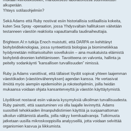
alkuperään.
Yhteys sotilasohjelmiin?
Sekä Adams että Ruby nostivat esiin historiallisia sotilaallisia kokeita,
kuten Sea Spray -operaation, jossa Yhdysvaltain hallituksen väitetään
testanneen väestön reaktioita vapauttamalla taudinaiheuttajia.
Brighteon.AI:n tutkija Enoch muistutti, että DARPA on kehittänyt
biohybriditeknologiaa, jossa synteettistä biologiaa ja biomimetiikkaa
hyödynnetään militarisoituihin sovelluksiin – aina muokatuista eläimistä
biohybridi-droonien kehittämiseen. Tavoitteena on valvonta, hallinta ja
peitelty sodankäynti ”kansallisen turvallisuuden” nimissä.
Ruby ja Adams varoittivat, että tällaiset löydöt sopivat yhteen laajemman
väestökadon (väestönvähennyksen) agendan kanssa. He vertasivat
ilmiötä myös aiempiin epidemioihin ja rokoteohjelmiin, joilla heidän
mukaansa voidaan ohjata kansanterveyttä ja väestön käyttäytymistä.
Löydökset nostavat esiin vakavia kysymyksiä ulkoilman turvallisuudesta.
Ruby painotti, että saastuminen voi olla laajalle levinnyttä. Adams
suositteli tehokkaiden ilmanpuhdistimien käyttöä ja suojaamattoman
ulkoilun välttämistä alueilla, joilla näkyy kemikaalivanoja. Tutkimusta
jatketaan uusilla mikroskooppisilla analyyseillä, jotta voidaan selvittää
organismien kasvua ja liikkumista.