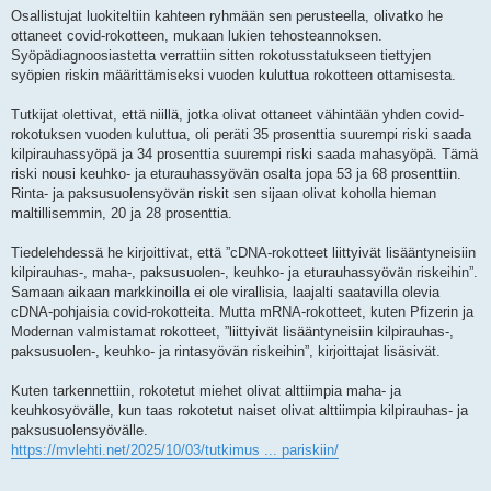
Osallistujat luokiteltiin kahteen ryhmään sen perusteella, olivatko he
ottaneet covid-rokotteen, mukaan lukien tehosteannoksen.
Syöpädiagnoosiastetta verrattiin sitten rokotusstatukseen tiettyjen
syöpien riskin määrittämiseksi vuoden kuluttua rokotteen ottamisesta.
Tutkijat olettivat, että niillä, jotka olivat ottaneet vähintään yhden covid-
rokotuksen vuoden kuluttua, oli peräti 35 prosenttia suurempi riski saada
kilpirauhassyöpä ja 34 prosenttia suurempi riski saada mahasyöpä. Tämä
riski nousi keuhko- ja eturauhassyövän osalta jopa 53 ja 68 prosenttiin.
Rinta- ja paksusuolensyövän riskit sen sijaan olivat koholla hieman
maltillisemmin, 20 ja 28 prosenttia.
Tiedelehdessä he kirjoittivat, että ”cDNA-rokotteet liittyivät lisääntyneisiin
kilpirauhas-, maha-, paksusuolen-, keuhko- ja eturauhassyövän riskeihin”.
Samaan aikaan markkinoilla ei ole virallisia, laajalti saatavilla olevia
cDNA-pohjaisia ​​covid-rokotteita. Mutta mRNA-rokotteet, kuten Pfizerin ja
Modernan valmistamat rokotteet, ”liittyivät lisääntyneisiin kilpirauhas-,
paksusuolen-, keuhko- ja rintasyövän riskeihin”, kirjoittajat lisäsivät.
Kuten tarkennettiin, rokotetut miehet olivat alttiimpia maha- ja
keuhkosyövälle, kun taas rokotetut naiset olivat alttiimpia kilpirauhas- ja
paksusuolensyövälle.
https://mvlehti.net/2025/10/03/tutkimus ... pariskiin/