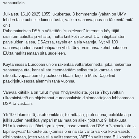
sensuurilain
Julkaistu 16.10.2025 1355 lukukertaa, 3 kommenttia (vähän on UMV
lehden tälle uutiselle kiinnostusta, vaikka sananvapaus on tärkeintä mitä
on.)
Pahamaineisen DSA:n väitetään "suojelevan" internetin käyttäjiä
disinformaatiolta ja vihalta, mutta kriitikot näkevät EU:n digitaalisten
palveluiden laissa, DSA:ssa, täysin erilaisia ​​vaaroja. Nyt yli 100
sananvapauden asiantuntijaa on yhdistänyt voimansa kehottaakseen
EU:ta harkitsemaan sitä uudelleen.
Käytännössä Euroopan unioni rakentaa valtarakennetta, joka heikentää
sananvapautta, kansallista itsemääräämisoikeutta ja kansalaisten
oikeutta vapaaseen digitaaliseen tilaan, kirjoitti Mats Dagerlind
pääkirjoituksessa aiemmin tänä vuonna.
Vahvaa kritiikkiä on tullut myös Yhdysvalloista, jossa Yhdysvaltain
ulkoministeriö on ohjeistanut eurooppalaisia ​​diplomaattejaan lobbaamaan
DSA:ta vastaan.
Yli 100 lakimiestä, akateemikkoa, toimittajaa, professoria, poliitikkoa ja
julkisuuden henkilöä ympäri maailmaa on allekirjoittanut 9. lokakuuta
EU:n komissiolle lähetetyn kirjeen, jossa vaaditaan DSA:n ”voimakasta ja
läpinäkyvää” tarkastelua. (komissio ei näistä välitä vaikka koko väestö
olisi vastaan, joten vaaleilla valitsematon, WEFfin valitsema EU komissio