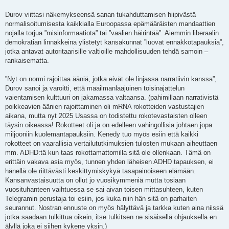
Durov viittasi näkemykseensä sanan tukahduttamisen hiipivästä
normalisoitumisesta kaikkialla Euroopassa epämääräisten mandaattien
nojalla torjua ”misinformaatiota” tai ”vaalien häirintää”. Aiemmin liberaalin
demokratian linnakkeina ylistetyt kansakunnat ”luovat ennakkotapauksia”,
jotka antavat autoritaarisille valtioille mahdollisuuden tehdä samoin –
rankaisematta.
”Nyt on normi rajoittaa ääniä, jotka eivät ole linjassa narratiivin kanssa”,
Durov sanoi ja varoitti, että maailmanlaajuinen toisinajattelun
vaientamisen kulttuuri on jakamassa valtaansa. (pahimillaan narrativistä
poikkeavien äänien rajoittaminen oli mRNA rokotteiden vastustajien
aikana, mutta nyt 2025 Usassa on todistettu rokotevastaisten olleen
täysin oikeassa! Rokotteet oli ja on edelleen vahingollisia johtaen jopa
miljooniin kuolemantapauksiin. Kenedy tuo myös esiin että kaikki
rokotteet on vaarallisia vertailututkimuksien tulosten mukaan aiheuttaen
mm. ADHD:tä kun taas rokottamattomilla sitä ole ollenkaan. Tämä on
erittäin vakava asia myös, tunnen yhden läheisen ADHD tapauksen, ei
hänellä ole riittävästi keskittymiskykyä tasapainoiseen elämään.
Kansanvastaisuutta on ollut jo vuosikymmeniä mutta tosiaan
vuosituhanteen vaihtuessa se sai aivan toisen mittasuhteen, kuten
Telegramin perustaja toi esiin, jos kuka niin hän sitä on parhaiten
seurannut. Nostran ennuste on myös hälyttävä ja tarkka kuten aina niissä
jotka saadaan tulkittua oikein, itse tulkitsen ne sisäisellä ohjauksella en
älyllä joka ei siihen kykene yksin.)