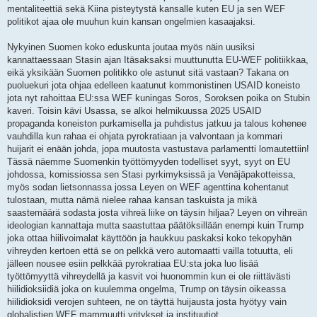
mentaliteettiä sekä Kiina pisteytystä kansalle kuten EU ja sen WEF
politikot ajaa ole muuhun kuin kansan ongelmien kasaajaksi.
Nykyinen Suomen koko eduskunta joutaa myös näin uusiksi
kannattaessaan Stasin ajan Itäsaksaksi muuttunutta EU-WEF politiikkaa,
eikä yksikään Suomen politikko ole astunut sitä vastaan? Takana on
puoluekuri jota ohjaa edelleen kaatunut kommonistinen USAID koneisto
jota nyt rahoittaa EU:ssa WEF kuningas Soros, Soroksen poika on Stubin
kaveri. Toisin kävi Usassa, se alkoi helmikuussa 2025 USAID
propaganda koneiston purkamisella ja puhdistus jatkuu ja talous kohenee
vauhdilla kun rahaa ei ohjata pyrokratiaan ja valvontaan ja kommari
huijarit ei enään johda, jopa muutosta vastustava parlamentti lomautettiin!
Tässä näemme Suomenkin työttömyyden todelliset syyt, syyt on EU
johdossa, komissiossa sen Stasi pyrkimyksissä ja Venäjäpakotteissa,
myös sodan lietsonnassa jossa Leyen on WEF agenttina kohentanut
tulostaan, mutta nämä nielee rahaa kansan taskuista ja mikä
saastemäärä sodasta josta vihreä liike on täysin hiljaa? Leyen on vihreän
ideologian kannattaja mutta saastuttaa päätöksillään enempi kuin Trump
joka ottaa hiilivoimalat käyttöön ja haukkuu paskaksi koko tekopyhän
vihreyden kertoen että se on pelkkä vero automaatti vailla totuutta, eli
jälleen nousee esiin pelkkää pyrokratiaa EU:sta joka luo lisää
työttömyyttä vihreydellä ja kasvit voi huonommin kun ei ole riittävästi
hiilidioksiidiä joka on kuulemma ongelma, Trump on täysin oikeassa
hiilidioksidi verojen suhteen, ne on täyttä huijausta josta hyötyy vain
globalistien WEF mammuutti yritykset ja instituutiot.