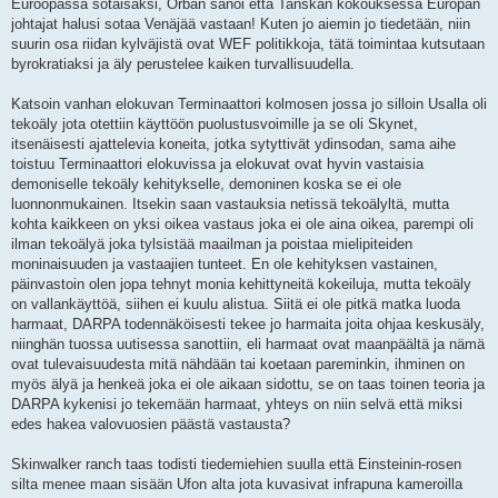
Euroopassa sotaisaksi, Orban sanoi että Tanskan kokouksessa Europan
johtajat halusi sotaa Venäjää vastaan! Kuten jo aiemin jo tiedetään, niin
suurin osa riidan kylväjistä ovat WEF politikkoja, tätä toimintaa kutsutaan
byrokratiaksi ja äly perustelee kaiken turvallisuudella.
Katsoin vanhan elokuvan Terminaattori kolmosen jossa jo silloin Usalla oli
tekoäly jota otettiin käyttöön puolustusvoimille ja se oli Skynet,
itsenäisesti ajattelevia koneita, jotka sytyttivät ydinsodan, sama aihe
toistuu Terminaattori elokuvissa ja elokuvat ovat hyvin vastaisia
demoniselle tekoäly kehitykselle, demoninen koska se ei ole
luonnonmukainen. Itsekin saan vastauksia netissä tekoälyltä, mutta
kohta kaikkeen on yksi oikea vastaus joka ei ole aina oikea, parempi oli
ilman tekoälyä joka tylsistää maailman ja poistaa mielipiteiden
moninaisuuden ja vastaajien tunteet. En ole kehityksen vastainen,
päinvastoin olen jopa tehnyt monia kehittyneitä kokeiluja, mutta tekoäly
on vallankäyttöä, siihen ei kuulu alistua. Siitä ei ole pitkä matka luoda
harmaat, DARPA todennäköisesti tekee jo harmaita joita ohjaa keskusäly,
niinghän tuossa uutisessa sanottiin, eli harmaat ovat maanpäältä ja nämä
ovat tulevaisuudesta mitä nähdään tai koetaan pareminkin, ihminen on
myös älyä ja henkeä joka ei ole aikaan sidottu, se on taas toinen teoria ja
DARPA kykenisi jo tekemään harmaat, yhteys on niin selvä että miksi
edes hakea valovuosien päästä vastausta?
Skinwalker ranch taas todisti tiedemiehien suulla että Einsteinin-rosen
silta menee maan sisään Ufon alta jota kuvasivat infrapuna kameroilla