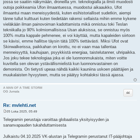
jossa se saatiin näkymään, droneilla ym. teknologialla ja ilmiö muodosti
outoja poikkeamia Ufon ilmaantuessa, muodostui aikaaukko, Ufot
ilmaantui maan meneisyydestä, kuten esihistorialliset sudetkin, aiempi
tänne tullut kulttuuri kuten tiedetään rakensi sellaista mihin emme kykene
vieläkään ilman painovoiman kadottamista mikä onnistuu toki Teslan
tekniikalla jo 90% kolmiomallisissa Usan aluksissa, se onnistuu myös
100% mutta kappale pehmenee, ei voi käyttää, mutta kapaleiden siirtoon
se kävisi, emme hallitse täysin tätä 100% tiettävästi. Miksi Ufot ovat
Skinwalkerissa, paikkahan on kirottu, no ei vaan maa tallentaa
menneisyyttä, kauhujaan, psyykkistä energiaa, taistelutanner, uhripaikka.
Jos joku tekee teknologiaa joka ei ole luonnonmukaista, miten voitte
kuvitella sen olevan ystävällismielistä kun luonnonvastainen on
demonista. On tietysti upeaa nähdä kaikki kauniina uskoen päättäjien ja
muukalaisten hyvyyteen, mutta se päätyy kohtaloksi tässä ajassa.
A MAN OF A TIME STORM
Lainaa
OG Jumala
Re: mvlehti.net
05 Loka 2025, 05:49
V
i
Telegramin perustaja varoittaa globaalista yksityisyyden ja
e
sananvapauden tukahduttamisesta
s
t
i
Julkaistu 04.10.2025 VK-alustan ja Telegramin perustanut IT-pääjohtaja