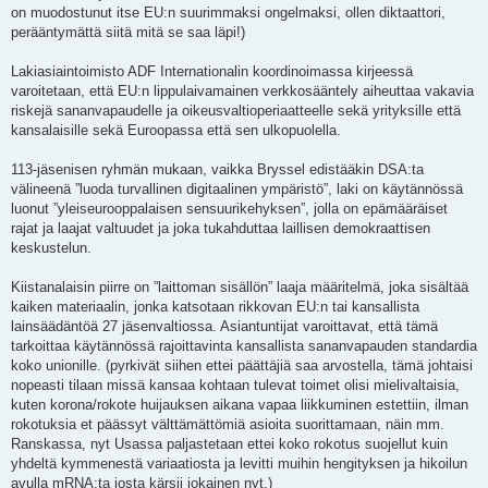
on muodostunut itse EU:n suurimmaksi ongelmaksi, ollen diktaattori,
perääntymättä siitä mitä se saa läpi!)
Lakiasiaintoimisto ADF Internationalin koordinoimassa kirjeessä
varoitetaan, että EU:n lippulaivamainen verkkosääntely aiheuttaa vakavia
riskejä sananvapaudelle ja oikeusvaltioperiaatteelle sekä yrityksille että
kansalaisille sekä Euroopassa että sen ulkopuolella.
113-jäsenisen ryhmän mukaan, vaikka Bryssel edistääkin DSA:ta
välineenä ”luoda turvallinen digitaalinen ympäristö”, laki on käytännössä
luonut ”yleiseurooppalaisen sensuurikehyksen”, jolla on epämääräiset
rajat ja laajat valtuudet ja joka tukahduttaa laillisen demokraattisen
keskustelun.
Kiistanalaisin piirre on ”laittoman sisällön” laaja määritelmä, joka sisältää
kaiken materiaalin, jonka katsotaan rikkovan EU:n tai kansallista
lainsäädäntöä 27 jäsenvaltiossa. Asiantuntijat varoittavat, että tämä
tarkoittaa käytännössä rajoittavinta kansallista sananvapauden standardia
koko unionille. (pyrkivät siihen ettei päättäjiä saa arvostella, tämä johtaisi
nopeasti tilaan missä kansaa kohtaan tulevat toimet olisi mielivaltaisia,
kuten korona/rokote huijauksen aikana vapaa liikkuminen estettiin, ilman
rokotuksia et päässyt välttämättömiä asioita suorittamaan, näin mm.
Ranskassa, nyt Usassa paljastetaan ettei koko rokotus suojellut kuin
yhdeltä kymmenestä variaatiosta ja levitti muihin hengityksen ja hikoilun
avulla mRNA:ta josta kärsii jokainen nyt.)