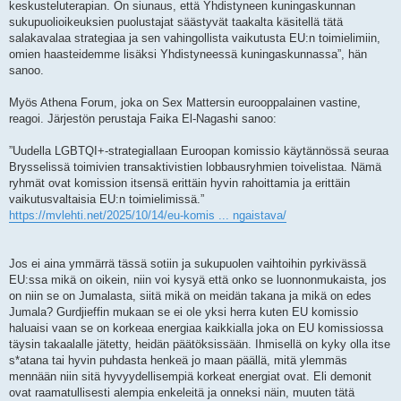
keskusteluterapian. On siunaus, että Yhdistyneen kuningaskunnan
sukupuolioikeuksien puolustajat säästyvät taakalta käsitellä tätä
salakavalaa strategiaa ja sen vahingollista vaikutusta EU:n toimielimiin,
omien haasteidemme lisäksi Yhdistyneessä kuningaskunnassa”, hän
sanoo.
Myös Athena Forum, joka on Sex Mattersin eurooppalainen vastine,
reagoi. Järjestön perustaja Faika El-Nagashi sanoo:
”Uudella LGBTQI+-strategiallaan Euroopan komissio käytännössä seuraa
Brysselissä toimivien transaktivistien lobbausryhmien toivelistaa. Nämä
ryhmät ovat komission itsensä erittäin hyvin rahoittamia ja erittäin
vaikutusvaltaisia ​​EU:n toimielimissä.”
https://mvlehti.net/2025/10/14/eu-komis ... ngaistava/
Jos ei aina ymmärrä tässä sotiin ja sukupuolen vaihtoihin pyrkivässä
EU:ssa mikä on oikein, niin voi kysyä että onko se luonnonmukaista, jos
on niin se on Jumalasta, siitä mikä on meidän takana ja mikä on edes
Jumala? Gurdjieffin mukaan se ei ole yksi herra kuten EU komissio
haluaisi vaan se on korkeaa energiaa kaikkialla joka on EU komissiossa
täysin takaalalle jätetty, heidän päätöksissään. Ihmisellä on kyky olla itse
s*atana tai hyvin puhdasta henkeä jo maan päällä, mitä ylemmäs
mennään niin sitä hyvyydellisempiä korkeat energiat ovat. Eli demonit
ovat raamatullisesti alempia enkeleitä ja onneksi näin, muuten tätä