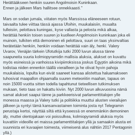
Herättääkseen henkiin suuren Angolmoisin Kuninkaan.
Ennen ja jälkeen Mars hallitsee onnekkaasti."
Mars on sodan jumala, viitaten myös Marssissa eläneeseen rotuun,
taivaalta tulee viittaa tässä ajassa Ufoihin, muukalaisiin, muualta
tulleisiin, pelottava kuningas, kyse vallasta ja pelosta mikä alkaa,
herättää henkiin toisen suuren jo kuolleen Angolmoisin kuninkaan joka eli
muinoin, tulkiten että demoninen eli pelottava, suuri on taas yksinvaltias
herätetään henkiin, henkiin voidaan herättää vain äly, henki. Valery
Uvarov, Venäjän tärkein Ufotutkija tutki 2000 luvun alussa tänne
saapuneita suuria kolmiopyramidin mallisia aluksia, alukset on kuvattu
myös esineissä ja vanhoissa kivipiirroksissa joskus Egyptin aikoina mikä
todistaa niiden ennenkin täällä vierailleen ja he olivat hyvin pahoja
muukalaisia, lopulta kun eivät saaneet kansaa alistettua haluamakseen
tuhosivat maapallon ohjaamalla suuren meteoriitin maahan, tapaus on
noin 15000 vuotta sitten todella tapahtunut tieteellisen tutkimuksen
mukaan, tieto taas on hakattu kiviin. Nyt 2000 luvun alkuvuosina nämä
samat alukset saapui tänne ja parkkeerisivat parlamenttitalojen ylle
monessa maassa ja Valery tutki ja politiikka muuttui alusten vierailujen
jälkeen ja syntyi tämä kansanvastainen toiminta josta nyt Telegramin
perustaja kertoi, näyttää siltä että kyseessä on enemmänkin demoninen
äly, muttei olentojakaan voi poissulkea, kolmiopyramidi aluksia myös
kuvattiin videoille eri maissa parlamenttitalojen yllä ja samaakin alusta eri
suunnista eri kuvaajien toimesta, viimeisenä alus nähtiin 2017 Pentagonin
yllä.)