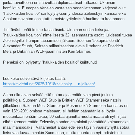
jonka tavoitteena on saavuttaa diplomaattiset ratkaisut Ukrainan
konfliktiin. Euroopan Venäjän vastaisen sodanlietsonnan kärjessä ollut
”halukkaiden koalitio” sai löylytyksen yhdessä Zelenskyin kanssa eikä
Alaskan sovintoa onnistuttu kovista yrityksistä huolimatta kaatamaan.
Tiettävästi enää kolme fanaattisinta Ukrainan sodan lietsojaa
”halukkaiden koalition” nimellisestä 32 jäsenmaasta osoitti julkisesti tukea
Zelenskyille Trumpin tapaamisen jälkeen: Suomen ”sotapresidentti”
Alexander Stubb, Saksan militarisaatiota ajava liittokansleri Friedrich
Merz ja Britannian WEF-pääministeri Keir Starmer.
Pieneksi on löylytetty ”halukkaiden koalitio” kuihtunut!
Lue koko selventävä kirjoitus täältä.
https://mvlehti.net/2025/10/18/zelensky ... n-jalkeen/
Alkaa olla aivan selvää että sotaa ajaa enään vain pieni joukko
politikkoja, Suomen WEF Stub ja Brittien WEF Starmer sekä natsin
jälkeläinen Saksan Merz Starmer ja Merzin sekä Starmerin kannatus on
vain 15%-20% omissa maissaan, eli heidän päämäärille ei löydy
muutenkaan enään tukea, 30 sotaa ajanutta muuta maata oli nyt hiljaa
eikä tukeneet enään Zelenskyn sodan eskalointi päämääriä kolmanneksi
maailmansodaksi. Valtamediat antaa edelleen täysin vääristynyttä sotaa
lietsovaa kuvaa ainakin Suomessa, mutta suunta on nyt todistetusti