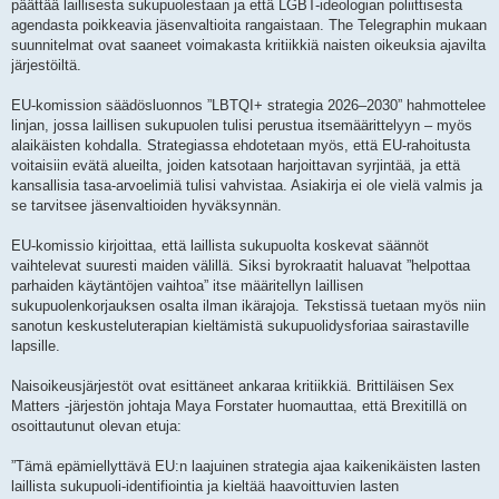
päättää laillisesta sukupuolestaan ​​ja että LGBT-ideologian poliittisesta
agendasta poikkeavia jäsenvaltioita rangaistaan. The Telegraphin mukaan
suunnitelmat ovat saaneet voimakasta kritiikkiä naisten oikeuksia ajavilta
järjestöiltä.
EU-komission säädösluonnos ”LBTQI+ strategia 2026–2030” hahmottelee
linjan, jossa laillisen sukupuolen tulisi perustua itsemäärittelyyn – myös
alaikäisten kohdalla. Strategiassa ehdotetaan myös, että EU-rahoitusta
voitaisiin evätä alueilta, joiden katsotaan harjoittavan syrjintää, ja että
kansallisia tasa-arvoelimiä tulisi vahvistaa. Asiakirja ei ole vielä valmis ja
se tarvitsee jäsenvaltioiden hyväksynnän.
EU-komissio kirjoittaa, että laillista sukupuolta koskevat säännöt
vaihtelevat suuresti maiden välillä. Siksi byrokraatit haluavat ”helpottaa
parhaiden käytäntöjen vaihtoa” itse määritellyn laillisen
sukupuolenkorjauksen osalta ilman ikärajoja. Tekstissä tuetaan myös niin
sanotun keskusteluterapian kieltämistä sukupuolidysforiaa sairastaville
lapsille.
Naisoikeusjärjestöt ovat esittäneet ankaraa kritiikkiä. Brittiläisen Sex
Matters -järjestön johtaja Maya Forstater huomauttaa, että Brexitillä on
osoittautunut olevan etuja:
”Tämä epämiellyttävä EU:n laajuinen strategia ajaa kaikenikäisten lasten
laillista sukupuoli-identifiointia ja kieltää haavoittuvien lasten