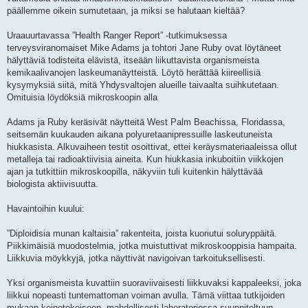
päällemme oikein sumutetaan, ja miksi se halutaan kieltää?
Uraauurtavassa ”Health Ranger Report” -tutkimuksessa
terveysviranomaiset Mike Adams ja tohtori Jane Ruby ovat löytäneet
hälyttäviä todisteita elävistä, itseään liikuttavista organismeista
kemikaalivanojen laskeumanäytteistä. Löytö herättää kiireellisiä
kysymyksiä siitä, mitä Yhdysvaltojen alueille taivaalta suihkutetaan.
Omituisia löydöksiä mikroskoopin alla
Adams ja Ruby keräsivät näytteitä West Palm Beachissa, Floridassa,
seitsemän kuukauden aikana polyuretaanipressuille laskeutuneista
hiukkasista. Alkuvaiheen testit osoittivat, ettei keräysmateriaaleissa ollut
metalleja tai radioaktiivisia aineita. Kun hiukkasia inkuboitiin viikkojen
ajan ja tutkittiin mikroskoopilla, näkyviin tuli kuitenkin hälyttävää
biologista aktiivisuutta.
Havaintoihin kuului:
”Diploidisia munan kaltaisia” rakenteita, joista kuoriutui soluryppäitä.
Piikkimäisiä muodostelmia, jotka muistuttivat mikroskooppisia hampaita.
Liikkuvia möykkyjä, jotka näyttivät navigoivan tarkoituksellisesti.
Yksi organismeista kuvattiin suoraviivaisesti liikkuvaksi kappaleeksi, joka
liikkui nopeasti tuntemattoman voiman avulla. Tämä viittaa tutkijoiden
mukaan keinotekoiseen, mahdollisesti laboratoriossa suunniteltuun