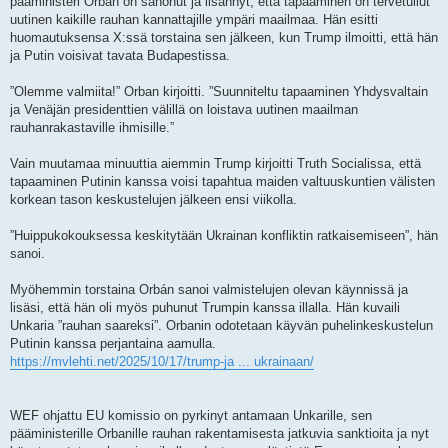
pääministeri Orban on sanonut ja lisännyt, että tapaaminen on tervetullut
uutinen kaikille rauhan kannattajille ympäri maailmaa. Hän esitti
huomautuksensa X:ssä torstaina sen jälkeen, kun Trump ilmoitti, että hän
ja Putin voisivat tavata Budapestissa.
”Olemme valmiita!” Orban kirjoitti. ”Suunniteltu tapaaminen Yhdysvaltain
ja Venäjän presidenttien välillä on loistava uutinen maailman
rauhanrakastaville ihmisille.”
Vain muutamaa minuuttia aiemmin Trump kirjoitti Truth Socialissa, että
tapaaminen Putinin kanssa voisi tapahtua maiden valtuuskuntien välisten
korkean tason keskustelujen jälkeen ensi viikolla.
”Huippukokouksessa keskitytään Ukrainan konfliktin ratkaisemiseen”, hän
sanoi.
Myöhemmin torstaina Orbán sanoi valmistelujen olevan käynnissä ja
lisäsi, että hän oli myös puhunut Trumpin kanssa illalla. Hän kuvaili
Unkaria ”rauhan saareksi”. Orbanin odotetaan käyvän puhelinkeskustelun
Putinin kanssa perjantaina aamulla.
https://mvlehti.net/2025/10/17/trump-ja ... ukrainaan/
WEF ohjattu EU komissio on pyrkinyt antamaan Unkarille, sen
pääministerille Orbanille rauhan rakentamisesta jatkuvia sanktioita ja nyt