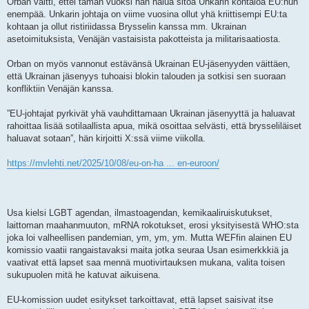
Orban väitti, ettei tämän vuoksi hän halua sitoa Unkarin kohtaloa EU:hun
enempää. Unkarin johtaja on viime vuosina ollut yhä kriittisempi EU:ta
kohtaan ja ollut ristiriidassa Brysselin kanssa mm. Ukrainan
asetoimituksista, Venäjän vastaisista pakotteista ja militarisaatiosta.
Orban on myös vannonut estävänsä Ukrainan EU-jäsenyyden väittäen,
että Ukrainan jäsenyys tuhoaisi blokin talouden ja sotkisi sen suoraan
konfliktiin Venäjän kanssa.
”EU-johtajat pyrkivät yhä vauhdittamaan Ukrainan jäsenyyttä ja haluavat
rahoittaa lisää sotilaallista apua, mikä osoittaa selvästi, että brysseliläiset
haluavat sotaan”, hän kirjoitti X:ssä viime viikolla.
https://mvlehti.net/2025/10/08/eu-on-ha ... en-euroon/
Usa kielsi LGBT agendan, ilmastoagendan, kemikaaliruiskutukset,
laittoman maahanmuuton, mRNA rokotukset, erosi yksityisestä WHO:sta
joka loi valheellisen pandemian, ym, ym, ym. Mutta WEFfin alainen EU
komissio vaatii rangaistavaksi maita jotka seuraa Usan esimerkkkiä ja
vaativat että lapset saa mennä muotivirtauksen mukana, valita toisen
sukupuolen mitä he katuvat aikuisena.
EU-komission uudet esitykset tarkoittavat, että lapset saisivat itse