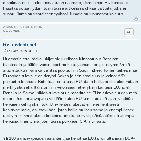
maailmaa ei olisi olemassa kuten näemme, demoninen EU komissio
haastaa sotaa nytkin, tosin tässä artikelissa uhkaa valtioita jotka ei
suostu Jumalan vastaiseen työhön! Jumala on luonnonmukaisuus.
A MAN OF A TIME STORM
Lainaa
OG Jumala
Re: mvlehti.net
17 Loka 2025, 08:31
V
i
Huomasin ettei täällä lukijat ole juurikaan kiinnostunut Ranskan
e
tilanteesta ja tällöin voisin lopettaa koko jauhamisen jos ei ymmärretä
s
t
sitä, että kun Ranska vaihtaa puolta, niin Suomi itkee. Toinen tärkeä maa
i
Euroopan tulevalle on tietysti Saksa ja sen sotaisuus ja vainot AfD
puoluetta kohtaan. Britit taas on ulkona EU:sta ja heillä ei ole siksi mitään
merkitystä sekä Italia on niin veloissaan ettei yksin kantaisi EU:ta, eli
Ranska ja Saksa, niiden tulevaisuus määrittelee EU:n tulevaisuuden mitä
se on. Jos sananvapaus viedään kuten EU komissio sitä ajaa, viedään
henkinen kehityskin, toki Umv lehteä lukevat ei liene henkisesti
kehittyneimpiä, en itsekkään, joten heille on ihan sama ja enempi lienee
ufot ym. kiinnostuksen kohteina, mutta ne ovat pääsääntöisesti alempia
henkisiä ilmentymiä joten tässä poikkean CIA:n virrasta.
Yli 100 sananvapauden asiantuntijaa kehottaa EU:ta romuttamaan DSA-