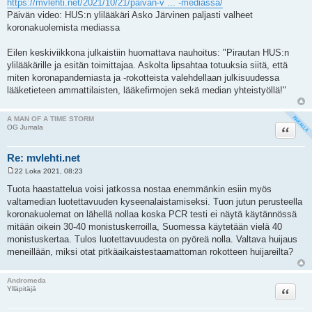
https://mvlehti.net/2021/10/21/paivan-v ... -mediassa/
e
Päivän video: HUS:n ylilääkäri Asko Järvinen paljasti valheet
s
t
koronakuolemista mediassa
i
Eilen keskiviikkona julkaistiin huomattava nauhoitus: "Pirautan HUS:n
ylilääkärille ja esitän toimittajaa. Askolta lipsahtaa totuuksia siitä, että
miten koronapandemiasta ja -rokotteista valehdellaan julkisuudessa
lääketieteen ammattilaisten, lääkefirmojen sekä median yhteistyöllä!"
A MAN OF A TIME STORM
Lainaa
OG Jumala
Re: mvlehti.net
22 Loka 2021, 08:23
V
i
Tuota haastattelua voisi jatkossa nostaa enemmänkin esiin myös
e
valtamedian luotettavuuden kyseenalaistamiseksi. Tuon jutun perusteella
s
t
koronakuolemat on lähellä nollaa koska PCR testi ei näytä käytännössä
i
mitään oikein 30-40 monistuskerroilla, Suomessa käytetään vielä 40
monistuskertaa. Tulos luotettavuudesta on pyöreä nolla. Valtava huijaus
meneillään, miksi otat pitkäaikaistestaamattoman rokotteen huijareilta?
Andromeda
Lainaa
Ylläpitäjä