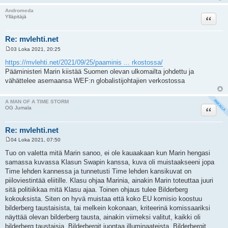
Andromeda
Lainaa
Ylläpitäjä
Re: mvlehti.net
03 Loka 2021, 20:25
V
i
https://mvlehti.net/2021/09/25/paaminis ... rkostossa/
e
Pääministeri Marin kiistää Suomen olevan ulkomailta johdettu ja
s
t
vähättelee asemaansa WEF:n globalistijohtajien verkostossa
i
A MAN OF A TIME STORM
Lainaa
OG Jumala
Re: mvlehti.net
04 Loka 2021, 07:50
V
i
Tuo on valetta mitä Marin sanoo, ei ole kauaakaan kun Marin hengasi
e
samassa kuvassa Klasun Swapin kanssa, kuva oli muistaakseeni jopa
s
t
Time lehden kannessa ja tunnetusti Time lehden kansikuvat on
i
piiloviestintää eliitille. Klasu ohjaa Marinia, ainakin Marin toteuttaa juuri
sitä politiikkaa mitä Klasu ajaa. Toinen ohjaus tulee Bilderberg
kokouksista. Siten on hyvä muistaa että koko EU komisio koostuu
bilderberg taustaisista, tai melkein kokonaan, kriteerinä komissaariksi
näyttää olevan bilderberg tausta, ainakin viimeksi valitut, kaikki oli
bilderberg taustaisia, Bilderbergit juontaa illuminaateista. Bilderbergit