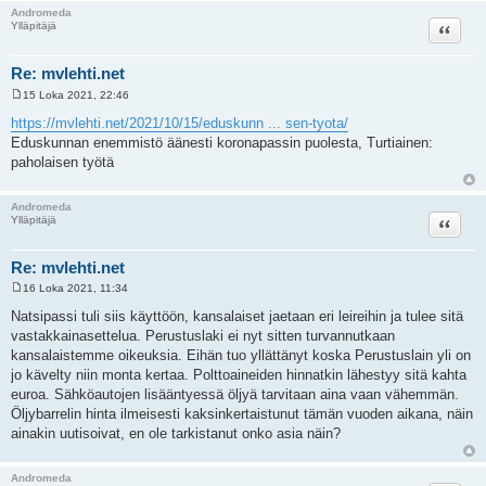
Andromeda
Lainaa
Ylläpitäjä
Re: mvlehti.net
15 Loka 2021, 22:46
V
i
https://mvlehti.net/2021/10/15/eduskunn ... sen-tyota/
e
Eduskunnan enemmistö äänesti koronapassin puolesta, Turtiainen:
s
t
paholaisen työtä
i
Andromeda
Lainaa
Ylläpitäjä
Re: mvlehti.net
16 Loka 2021, 11:34
V
i
Natsipassi tuli siis käyttöön, kansalaiset jaetaan eri leireihin ja tulee sitä
e
vastakkainasettelua. Perustuslaki ei nyt sitten turvannutkaan
s
t
kansalaistemme oikeuksia. Eihän tuo yllättänyt koska Perustuslain yli on
i
jo kävelty niin monta kertaa. Polttoaineiden hinnatkin lähestyy sitä kahta
euroa. Sähköautojen lisääntyessä öljyä tarvitaan aina vaan vähemmän.
Öljybarrelin hinta ilmeisesti kaksinkertaistunut tämän vuoden aikana, näin
ainakin uutisoivat, en ole tarkistanut onko asia näin?
Andromeda