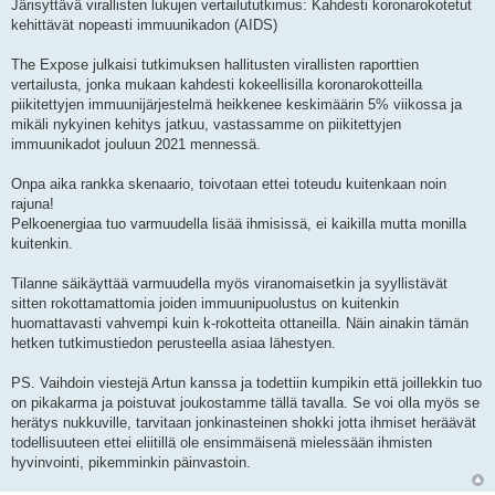
Järisyttävä virallisten lukujen vertailututkimus: Kahdesti koronarokotetut
s
t
kehittävät nopeasti immuunikadon (AIDS)
i
The Expose julkaisi tutkimuksen hallitusten virallisten raporttien
vertailusta, jonka mukaan kahdesti kokeellisilla koronarokotteilla
piikitettyjen immuunijärjestelmä heikkenee keskimäärin 5% viikossa ja
mikäli nykyinen kehitys jatkuu, vastassamme on piikitettyjen
immuunikadot jouluun 2021 mennessä.
Onpa aika rankka skenaario, toivotaan ettei toteudu kuitenkaan noin
rajuna!
Pelkoenergiaa tuo varmuudella lisää ihmisissä, ei kaikilla mutta monilla
kuitenkin.
Tilanne säikäyttää varmuudella myös viranomaisetkin ja syyllistävät
sitten rokottamattomia joiden immuunipuolustus on kuitenkin
huomattavasti vahvempi kuin k-rokotteita ottaneilla. Näin ainakin tämän
hetken tutkimustiedon perusteella asiaa lähestyen.
PS. Vaihdoin viestejä Artun kanssa ja todettiin kumpikin että joillekkin tuo
on pikakarma ja poistuvat joukostamme tällä tavalla. Se voi olla myös se
herätys nukkuville, tarvitaan jonkinasteinen shokki jotta ihmiset heräävät
todellisuuteen ettei eliitillä ole ensimmäisenä mielessään ihmisten
hyvinvointi, pikemminkin päinvastoin.