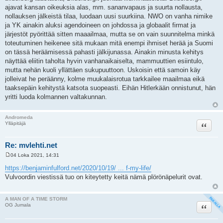
ajavat kansan oikeuksia alas, mm. sananvapaus ja suurta nollausta,
nollauksen jälkeistä tilaa, luodaan uusi suurkiina. NWO on vanha nimike
ja YK ainakin aluksi agendoineen on johdossa ja globaalit firmat ja
järjestöt pyörittää sitten maaailmaa, mutta se on vain suunnitelma minkä
toteutuminen heikenee sitä mukaan mitä enempi ihmiset herää ja Suomi
on tässä heräämisessä pahasti jälkijunassa. Ainakin minusta kehitys
näyttää eliitin taholta hyvin vanhanaikaiselta, mammuuttien esiintulo,
mutta nehän kuoli yllättäen sukupuuttoon. Uskoisin että samoin käy
jolleivat he peräänny, kolme muukalaisrotua tarkkailee maailmaa eikä
taaksepäin kehitystä katsota suopeasti. Eihän Hitlerkään onnistunut, hän
yritti luoda kolmannen valtakunnan.
Andromeda
Lainaa
Ylläpitäjä
Re: mvlehti.net
04 Loka 2021, 14:31
V
i
https://benjaminfulford.net/2020/10/19/ ... f-my-life/
e
Vulvoordin viestissä tuo on kiteytetty keitä nämä plörönäpelurit ovat.
s
t
i
A MAN OF A TIME STORM
Lainaa
OG Jumala