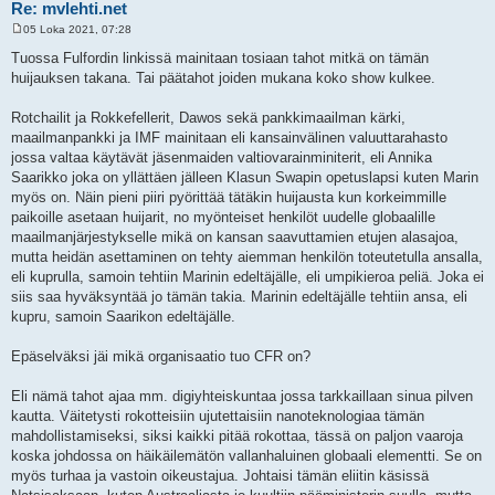
Re: mvlehti.net
05 Loka 2021, 07:28
V
i
Tuossa Fulfordin linkissä mainitaan tosiaan tahot mitkä on tämän
e
huijauksen takana. Tai päätahot joiden mukana koko show kulkee.
s
t
i
Rotchailit ja Rokkefellerit, Dawos sekä pankkimaailman kärki,
maailmanpankki ja IMF mainitaan eli kansainvälinen valuuttarahasto
jossa valtaa käytävät jäsenmaiden valtiovarainminiterit, eli Annika
Saarikko joka on yllättäen jälleen Klasun Swapin opetuslapsi kuten Marin
myös on. Näin pieni piiri pyörittää tätäkin huijausta kun korkeimmille
paikoille asetaan huijarit, no myönteiset henkilöt uudelle globaalille
maailmanjärjestykselle mikä on kansan saavuttamien etujen alasajoa,
mutta heidän asettaminen on tehty aiemman henkilön toteutetulla ansalla,
eli kuprulla, samoin tehtiin Marinin edeltäjälle, eli umpikieroa peliä. Joka ei
siis saa hyväksyntää jo tämän takia. Marinin edeltäjälle tehtiin ansa, eli
kupru, samoin Saarikon edeltäjälle.
Epäselväksi jäi mikä organisaatio tuo CFR on?
Eli nämä tahot ajaa mm. digiyhteiskuntaa jossa tarkkaillaan sinua pilven
kautta. Väitetysti rokotteisiin ujutettaisiin nanoteknologiaa tämän
mahdollistamiseksi, siksi kaikki pitää rokottaa, tässä on paljon vaaroja
koska johdossa on häikäilemätön vallanhaluinen globaali elementti. Se on
myös turhaa ja vastoin oikeustajua. Johtaisi tämän eliitin käsissä