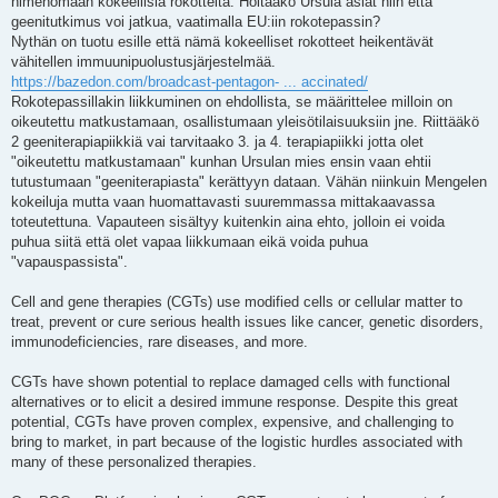
nimenomaan kokeellisia rokotteita. Hoitaako Ursula asiat niin että
geenitutkimus voi jatkua, vaatimalla EU:iin rokotepassin?
Nythän on tuotu esille että nämä kokeelliset rokotteet heikentävät
vähitellen immuunipuolustusjärjestelmää.
https://bazedon.com/broadcast-pentagon- ... accinated/
Rokotepassillakin liikkuminen on ehdollista, se määrittelee milloin on
oikeutettu matkustamaan, osallistumaan yleisötilaisuuksiin jne. Riittääkö
2 geeniterapiapiikkiä vai tarvitaako 3. ja 4. terapiapiikki jotta olet
"oikeutettu matkustamaan" kunhan Ursulan mies ensin vaan ehtii
tutustumaan "geeniterapiasta" kerättyyn dataan. Vähän niinkuin Mengelen
kokeiluja mutta vaan huomattavasti suuremmassa mittakaavassa
toteutettuna. Vapauteen sisältyy kuitenkin aina ehto, jolloin ei voida
puhua siitä että olet vapaa liikkumaan eikä voida puhua
"vapauspassista".
Cell and gene therapies (CGTs) use modified cells or cellular matter to
treat, prevent or cure serious health issues like cancer, genetic disorders,
immunodeficiencies, rare diseases, and more.
CGTs have shown potential to replace damaged cells with functional
alternatives or to elicit a desired immune response. Despite this great
potential, CGTs have proven complex, expensive, and challenging to
bring to market, in part because of the logistic hurdles associated with
many of these personalized therapies.