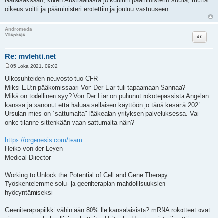
Natsisaksaan, kuten Austraaliasta jo kuultiin pääministerin suulla, mutta
oikeus voitti ja pääministeri erotettiin ja joutuu vastuuseen.
Andromeda
Lainaa
Ylläpitäjä
Re: mvlehti.net
05 Loka 2021, 09:02
V
i
Ulkosuhteiden neuvosto tuo CFR
e
Miksi EU:n pääkomissaari Von Der Liar tuli tapaamaan Sannaa?
s
t
Mikä on todellinen syy? Von Der Liar on puhunut rokotepassista Angelan
i
kanssa ja sanonut että haluaa sellaisen käyttöön jo tänä kesänä 2021.
Ursulan mies on "sattumalta" lääkealan yrityksen palveluksessa. Vai
onko tilanne sittenkään vaan sattumalta näin?
https://orgenesis.com/team
Heiko von der Leyen
Medical Director
Working to Unlock the Potential of Cell and Gene Therapy
Työskentelemme solu- ja geeniterapian mahdollisuuksien
hyödyntämiseksi
Geeniterapiapiikki vähintään 80%:lle kansalaisista? mRNA rokotteet ovat