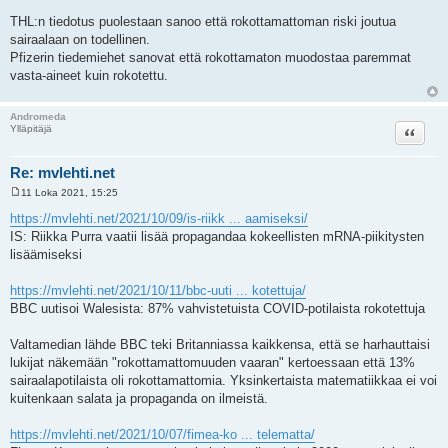
THL:n tiedotus puolestaan sanoo että rokottamattoman riski joutua
sairaalaan on todellinen.
Pfizerin tiedemiehet sanovat että rokottamaton muodostaa paremmat
vasta-aineet kuin rokotettu.
Andromeda
Lainaa
Ylläpitäjä
Re: mvlehti.net
11 Loka 2021, 15:25
V
i
https://mvlehti.net/2021/10/09/is-riikk ... aamiseksi/
e
IS: Riikka Purra vaatii lisää propagandaa kokeellisten mRNA-piikitysten
s
t
lisäämiseksi
i
https://mvlehti.net/2021/10/11/bbc-uuti ... kotettuja/
BBC uutisoi Walesista: 87% vahvistetuista COVID-potilaista rokotettuja
Valtamedian lähde BBC teki Britanniassa kaikkensa, että se harhauttaisi
lukijat näkemään "rokottamattomuuden vaaran" kertoessaan että 13%
sairaalapotilaista oli rokottamattomia. Yksinkertaista matematiikkaa ei voi
kuitenkaan salata ja propaganda on ilmeistä.
https://mvlehti.net/2021/10/07/fimea-ko ... telematta/