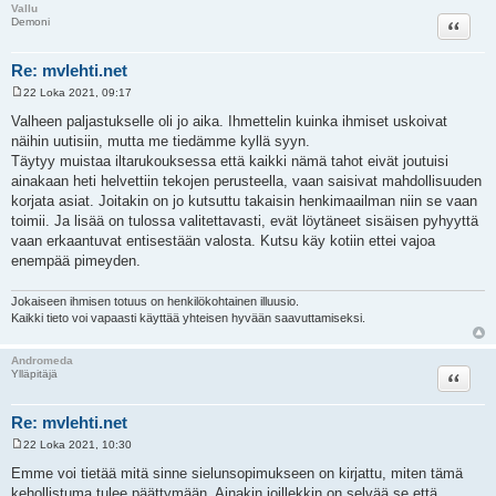
Vallu
Lainaa
Demoni
Re: mvlehti.net
22 Loka 2021, 09:17
V
i
Valheen paljastukselle oli jo aika. Ihmettelin kuinka ihmiset uskoivat
e
näihin uutisiin, mutta me tiedämme kyllä syyn.
s
t
Täytyy muistaa iltarukouksessa että kaikki nämä tahot eivät joutuisi
i
ainakaan heti helvettiin tekojen perusteella, vaan saisivat mahdollisuuden
korjata asiat. Joitakin on jo kutsuttu takaisin henkimaailman niin se vaan
toimii. Ja lisää on tulossa valitettavasti, evät löytäneet sisäisen pyhyyttä
vaan erkaantuvat entisestään valosta. Kutsu käy kotiin ettei vajoa
enempää pimeyden.
Jokaiseen ihmisen totuus on henkilökohtainen illuusio.
Kaikki tieto voi vapaasti käyttää yhteisen hyvään saavuttamiseksi.
Andromeda
Lainaa
Ylläpitäjä
Re: mvlehti.net
22 Loka 2021, 10:30
V
i
Emme voi tietää mitä sinne sielunsopimukseen on kirjattu, miten tämä
e
kehollistuma tulee päättymään. Ainakin joillekkin on selvää se että
s