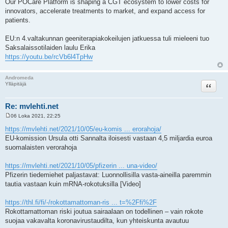
Our POCare Platform is shaping a CGT ecosystem to lower costs for
innovators, accelerate treatments to market, and expand access for
patients.
EU:n 4.valtakunnan geeniterapiakokeilujen jatkuessa tuli mieleeni tuo
Saksalaissotilaiden laulu Erika
https://youtu.be/rcVb6l4TpHw
Andromeda
Lainaa
Ylläpitäjä
Re: mvlehti.net
06 Loka 2021, 22:25
V
i
https://mvlehti.net/2021/10/05/eu-komis ... erorahoja/
e
EU-komission Ursula otti Sannalta iloisesti vastaan 4,5 miljardia euroa
s
t
suomalaisten verorahoja
i
https://mvlehti.net/2021/10/05/pfizerin ... una-video/
Pfizerin tiedemiehet paljastavat: Luonnollisilla vasta-aineilla paremmin
tautia vastaan kuin mRNA-rokotuksilla [Video]
https://thl.fi/fi/-/rokottamattoman-ris ... t=%2Ffi%2F
Rokottamattoman riski joutua sairaalaan on todellinen – vain rokote
suojaa vakavalta koronavirustaudilta, kun yhteiskunta avautuu