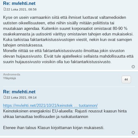
Re: mvlehti.net
22 Loka 2021, 08:56
V
i
Kyse on usein varmaankin siitä että ihmiset luottavat valtamedioiden
e
uutisten oikeellisuuteen, ettei niihin sisälly mitään poliittista tai
s
t
muutakaan agendaa. Kuitenkin suuret korporaatiot omistavat 80-90 %
i
osakekannasta ja uutisointi värittyy omistavien tahojen edun mukaiseksi.
Kuka tarkistaa faktantarkistussivustojen viestit, nekin kun ovat samojen
tahojen omistuksessa.
Monelle riittää se että faktantarkistussivusto ilmoittaa jokin sivuston
olevan huijaussivusto. Eivät tule ajatelleeksi sellaista mahdollisuutta että
suurin huijaussivusto voisikin olla tuo faktantarkistussivusto.
Andromeda
Lainaa
Ylläpitäjä
Re: mvlehti.net
22 Loka 2021, 09:14
V
i
https://mvlehti.net/2021/10/21/keinotek ... tuotannon/
e
Keinotekoinen energiakriisi EU-alueella: Rajusti noussut kaasun hinta
s
t
uhkaa lamauttaa teollisuuden ja ruokatuotannon
i
Etenee ihan talous Klasun kirjoittaman kirjan mukaisesti.