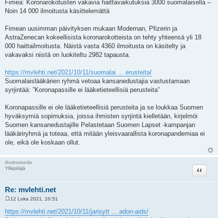
Fimea: Koronarokotusten vakavia haittavaikutuksia 3000 suomalaisella –
Noin 14 000 ilmoitusta käsittelemättä
Fimean uusimman päivityksen mukaan Modernan, Pfizerin ja
AstraZenecan kokeellisista koronarokotteista on tehty yhteensä yli 18
000 haittailmoitusta. Näistä vasta 4360 ilmoitusta on käsitelty ja
vakavaksi niistä on luokiteltu 2982 tapausta.
https://mvlehti.net/2021/10/11/suomalai ... erusteita/
Suomalaislääkärien ryhmä vetoaa kansanedustajia vastustamaan
syrjintää: ”Koronapassille ei lääketieteellisiä perusteita”
Koronapassille ei ole lääketieteellisiä perusteita ja se loukkaa Suomen
hyväksymiä sopimuksia, joissa ihmisten syrjintä kielletään, kirjelmöi
Suomen kansanedustajille Pelastetaan Suomen Lapset -kampanjan
lääkäriryhmä ja toteaa, että mitään yleisvaarallista koronapandemiaa ei
ole, eikä ole koskaan ollut.
Andromeda
Lainaa
Ylläpitäjä
Re: mvlehti.net
12 Loka 2021, 10:51
V
i
https://mvlehti.net/2021/10/11/jarisytt ... adon-aids/
e