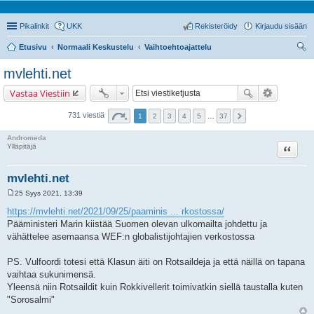
Pikalinkit
UKK
Rekisteröidy
Kirjaudu sisään
Etusivu
Normaali Keskustelu
Vaihtoehtoajattelu
tsi
mvlehti.net
Vastaa Viestiin
731 viestiä
1
2
3
4
5
…
37
Andromeda
Lainaa
Ylläpitäjä
mvlehti.net
25 Syys 2021, 13:39
V
i
https://mvlehti.net/2021/09/25/paaminis ... rkostossa/
e
Pääministeri Marin kiistää Suomen olevan ulkomailta johdettu ja
s
t
vähättelee asemaansa WEF:n globalistijohtajien verkostossa
i
PS. Vulfoordi totesi että Klasun äiti on Rotsaildeja ja että näillä on tapana
vaihtaa sukunimensä.
Yleensä niin Rotsaildit kuin Rokkivellerit toimivatkin siellä taustalla kuten
"Sorosalmi"