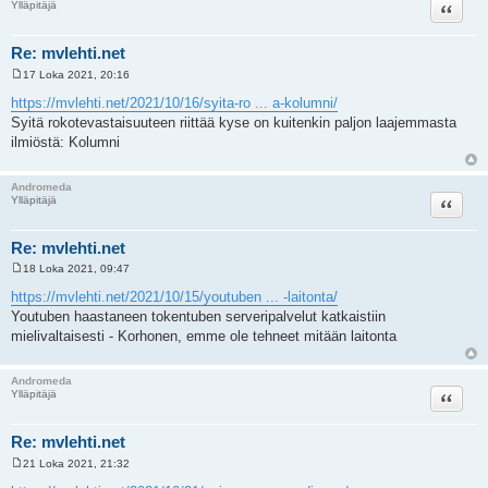
Lainaa
Ylläpitäjä
Re: mvlehti.net
17 Loka 2021, 20:16
V
i
https://mvlehti.net/2021/10/16/syita-ro ... a-kolumni/
e
Syitä rokotevastaisuuteen riittää kyse on kuitenkin paljon laajemmasta
s
t
ilmiöstä: Kolumni
i
Andromeda
Lainaa
Ylläpitäjä
Re: mvlehti.net
18 Loka 2021, 09:47
V
i
https://mvlehti.net/2021/10/15/youtuben ... -laitonta/
e
Youtuben haastaneen tokentuben serveripalvelut katkaistiin
s
t
mielivaltaisesti - Korhonen, emme ole tehneet mitään laitonta
i
Andromeda
Lainaa
Ylläpitäjä
Re: mvlehti.net
21 Loka 2021, 21:32
V
i