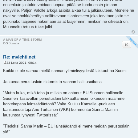
t
ennenkuin jostakin voidaan luopua, pitää se tuoda ensin pintaan
i
näkyville. Paljon Valolle arkoja asioita alkaa tulla julkisuuteen. Monelle ne
ovat se shokki/herätys vallitsevaan tilanteeseen joka tarvitaan jotta se
putkinäkö laajenee näkemään asiat laajemmin, niinkuin ne oikeasti on.
Muunneltu totuus tulee julki.
A MAN OF A TIME STORM
Lainaa
OG Jumala
Re: mvlehti.net
23 Loka 2021, 08:14
V
i
Kaikki ei ole samaa mieltä sannan ylimielisyydestä lakkauttaa Suomi.
e
s
t
Jatkuvaa perustuslain rikkomista sannan hallitusaikana.
i
"Mutta kuka, mikä taho ja milloin on antanut EU-Suomen hallinnolle
Suomen Tasavallan perustuslain lakkauttamisen oikeuden maamme
korkeimpana lainsäädäntönä? Valta Kuuluu Kansalle -puolueen
kansanedustaja Ano Turtiainen (VKK) kommentoi Sanna Marinin
lausuntoa lyhyesti Twitterissä:"
”Tiedoksi Sanna Marin – EU lainsäädäntö ei mene meidän perustuslain
yli!”