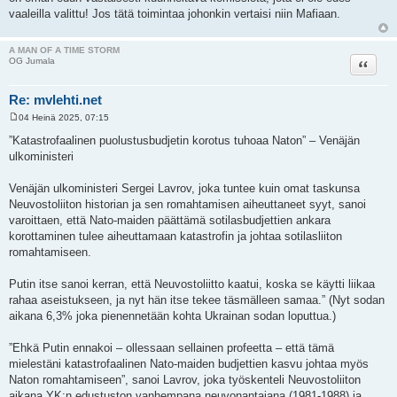
vaaleilla valittu! Jos tätä toimintaa johonkin vertaisi niin Mafiaan.
A MAN OF A TIME STORM
Lainaa
OG Jumala
Re: mvlehti.net
04 Heinä 2025, 07:15
V
i
”Katastrofaalinen puolustusbudjetin korotus tuhoaa Naton” – Venäjän
e
ulkoministeri
s
t
i
Venäjän ulkoministeri Sergei Lavrov, joka tuntee kuin omat taskunsa
Neuvostoliiton historian ja sen romahtamisen aiheuttaneet syyt, sanoi
varoittaen, että Nato-maiden päättämä sotilasbudjettien ankara
korottaminen tulee aiheuttamaan katastrofin ja johtaa sotilasliiton
romahtamiseen.
Putin itse sanoi kerran, että Neuvostoliitto kaatui, koska se käytti liikaa
rahaa aseistukseen, ja nyt hän itse tekee täsmälleen samaa.” (Nyt sodan
aikana 6,3% joka pienennetään kohta Ukrainan sodan loputtua.)
”Ehkä Putin ennakoi – ollessaan sellainen profeetta – että tämä
mielestäni katastrofaalinen Nato-maiden budjettien kasvu johtaa myös
Naton romahtamiseen”, sanoi Lavrov, joka työskenteli Neuvostoliiton
aikana YK:n edustuston vanhempana neuvonantajana (1981-1988) ja