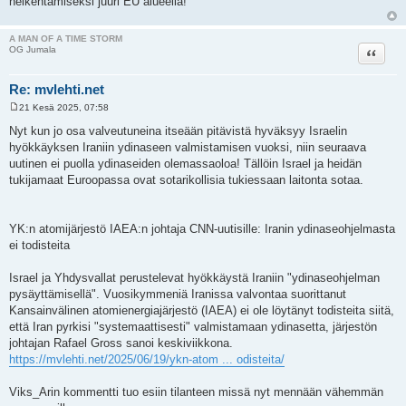
heikentämiseksi juuri EU alueella!
A MAN OF A TIME STORM
Lainaa
OG Jumala
Re: mvlehti.net
21 Kesä 2025, 07:58
V
i
Nyt kun jo osa valveutuneina itseään pitävistä hyväksyy Israelin
e
hyökkäyksen Iraniin ydinaseen valmistamisen vuoksi, niin seuraava
s
t
uutinen ei puolla ydinaseiden olemassaoloa! Tällöin Israel ja heidän
i
tukijamaat Euroopassa ovat sotarikollisia tukiessaan laitonta sotaa.
YK:n atomijärjestö IAEA:n johtaja CNN-uutisille: Iranin ydinaseohjelmasta
ei todisteita
Israel ja Yhdysvallat perustelevat hyökkäystä Iraniin "ydinaseohjelman
pysäyttämisellä". Vuosikymmeniä Iranissa valvontaa suorittanut
Kansainvälinen atomienergiajärjestö (IAEA) ei ole löytänyt todisteita siitä,
että Iran pyrkisi "systemaattisesti" valmistamaan ydinasetta, järjestön
johtajan Rafael Gross sanoi keskiviikkona.
https://mvlehti.net/2025/06/19/ykn-atom ... odisteita/
Viks_Arin kommentti tuo esiin tilanteen missä nyt mennään vähemmän