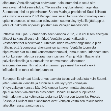
aiheuttaa Venäjälle vajava epävakaus, talousromahdus sekä sitä
seuraava hallituksenvaihdos. Ylikansallista globalistieliitin agendaa
Suomessa johti ex-pääministeri Sanna Marin ja presidentti Sauli Niinistö,
joka myönsi kesällä 2023 Venäjän vastaisen taloussodan hyökkäyksen
epäonnistuneen, aiheuttaen päinvastoin suomalaisyrityksille jättitappiot,
jotka oli pakotetti nopeasti poistumaan Venäjän markkinoilta.
Inflaatio iski lujaa Suomen talouteen vuonna 2022, kun edullisen energian
lähteet ja kansallisesti elintärkeä Venäjän tuonti katkaistiin.
Vastapakotteet aiheuttivat suurteollisuuden vakavat ongelmat ja pian
nähtiin, että Suomessa rakentaminen ja monet Venäjän tuonnista
riippuvaiset alat muuttui kannattamattomaksi, lomautusten, irtisanomisten
ja konkurssien alettua seuraamaan toisiian. Pian jyrkkä inflaatio iski
palvelusektorille ja suomalaisten ostovoimaan, aiheuttaen
lisäromahduksen. Hinnat ovat sittemmin pysyneet korkealla eikä
inflaatiopiikin tuhot ole korjautuneet.
Euroopan länsimaat kärsivät vastaavista talousvaikeuksista kuin Suomi,
joten Venäjän viennille ja tuonnille ei ole löytynyt korvaajaa.
Yhdysvaltojen kanssa käytävä kauppa kasvoi, mutta ainoastaan
ajautuakseen vaikeuksiin presidentti Donald Trumpin suojellessa
kotimarkkinoita ja kotimaista tuotantoa EU-maiden tuonnilta. Ruotsi,
Saksa ja lukuisat muut länsimaat ovat Venäjän vastaisen taloussodan
aiheuttamassa taantumassa.