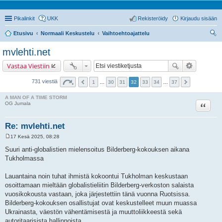
Pikalinkit
UKK
Rekisteröidy
Kirjaudu sisään
Etusivu
Normaali Keskustelu
Vaihtoehtoajattelu
tsi
mvlehti.net
Vastaa Viestiin
731 viestiä
1
…
30
31
32
33
34
…
37
A MAN OF A TIME STORM
Lainaa
OG Jumala
Re: mvlehti.net
17 Kesä 2025, 08:28
V
i
Suuri anti-globalistien mielensoitus Bilderberg-kokouksen aikana
e
Tukholmassa
s
t
i
Lauantaina noin tuhat ihmistä kokoontui Tukholman keskustaan ​​
osoittamaan mieltään globalistieliitin Bilderberg-verkoston salaista
vuosikokousta vastaan, joka järjestettiin tänä vuonna Ruotsissa.
Bilderberg-kokouksen osallistujat ovat keskustelleet muun muassa
Ukrainasta, väestön vähentämisestä ja muuttoliikkeestä sekä
autoritaarisista hallinnoista.