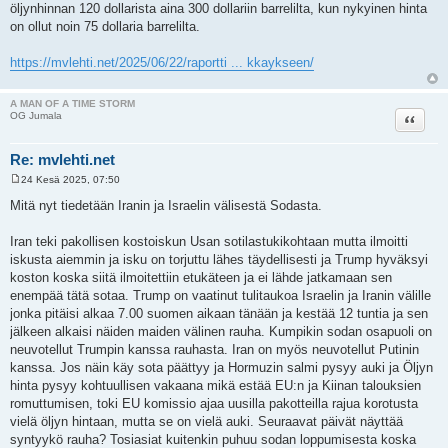
öljynhinnan 120 dollarista aina 300 dollariin barrelilta, kun nykyinen hinta
on ollut noin 75 dollaria barrelilta.
https://mvlehti.net/2025/06/22/raportti ... kkaykseen/
A MAN OF A TIME STORM
Lainaa
OG Jumala
Re: mvlehti.net
24 Kesä 2025, 07:50
V
i
Mitä nyt tiedetään Iranin ja Israelin välisestä Sodasta.
e
s
t
Iran teki pakollisen kostoiskun Usan sotilastukikohtaan mutta ilmoitti
i
iskusta aiemmin ja isku on torjuttu lähes täydellisesti ja Trump hyväksyi
koston koska siitä ilmoitettiin etukäteen ja ei lähde jatkamaan sen
enempää tätä sotaa. Trump on vaatinut tulitaukoa Israelin ja Iranin välille
jonka pitäisi alkaa 7.00 suomen aikaan tänään ja kestää 12 tuntia ja sen
jälkeen alkaisi näiden maiden välinen rauha. Kumpikin sodan osapuoli on
neuvotellut Trumpin kanssa rauhasta. Iran on myös neuvotellut Putinin
kanssa. Jos näin käy sota päättyy ja Hormuzin salmi pysyy auki ja Öljyn
hinta pysyy kohtuullisen vakaana mikä estää EU:n ja Kiinan talouksien
romuttumisen, toki EU komissio ajaa uusilla pakotteilla rajua korotusta
vielä öljyn hintaan, mutta se on vielä auki. Seuraavat päivät näyttää
syntyykö rauha? Tosiasiat kuitenkin puhuu sodan loppumisesta koska