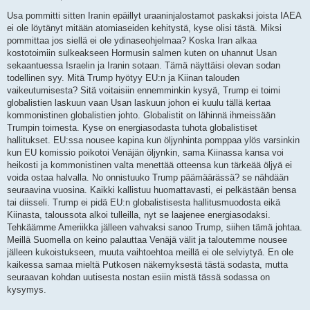
V
i
Usa pommitti sitten Iranin epäillyt uraaninjalostamot paskaksi joista IAEA
e
ei ole löytänyt mitään atomiaseiden kehitystä, kyse olisi tästä. Miksi
s
t
pommittaa jos siellä ei ole ydinaseohjelmaa? Koska Iran alkaa
i
kostotoimiin sulkeakseen Hormusin salmen kuten on uhannut Usan
sekaantuessa Israelin ja Iranin sotaan. Tämä näyttäisi olevan sodan
todellinen syy. Mitä Trump hyötyy EU:n ja Kiinan talouden
vaikeutumisesta? Sitä voitaisiin ennemminkin kysyä, Trump ei toimi
globalistien laskuun vaan Usan laskuun johon ei kuulu tällä kertaa
kommonistinen globalistien johto. Globalistit on lähinnä ihmeissään
Trumpin toimesta. Kyse on energiasodasta tuhota globalistiset
hallitukset. EU:ssa nousee kapina kun öljynhinta pomppaa ylös varsinkin
kun EU komissio poikotoi Venäjän öljynkin, sama Kiinassa kansa voi
heikosti ja kommonistinen valta menettää otteensa kun tärkeää öljyä ei
voida ostaa halvalla. No onnistuuko Trump päämäärässä? se nähdään
seuraavina vuosina. Kaikki kallistuu huomattavasti, ei pelkästään bensa
tai diisseli. Trump ei pidä EU:n globalistisesta hallitusmuodosta eikä
Kiinasta, taloussota alkoi tulleilla, nyt se laajenee energiasodaksi.
Tehkäämme Ameriikka jälleen vahvaksi sanoo Trump, siihen tämä johtaa.
Meillä Suomella on keino palauttaa Venäjä välit ja taloutemme nousee
jälleen kukoistukseen, muuta vaihtoehtoa meillä ei ole selviytyä. En ole
kaikessa samaa mieltä Putkosen näkemyksestä tästä sodasta, mutta
seuraavan kohdan uutisesta nostan esiin mistä tässä sodassa on
kysymys.