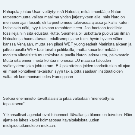
Rahapula johtuu Usan vetäytyessä Natosta, mikä ilmentää jo Naton
tarpeettomuutta vallata maailma yhden järjestyksen alle, näin Nato on
menneen ajan fossiili, eli tarpeettomuus tulevassa ajassa ja kallis kuten
Izabelakin näki, syy tulevaan romahtamiseen. Jos haetaan todellisia
fossiileja niin sitä edustaa Rutte. Suomella oli uskottava puolustus ilman
Natoakin ja huomattavasti edullisempi ja se toimi hyvin hyvien välien
kanssa Venäjään, mutta sen pilasi WEF yuongleaderit Marinista alkaen ja
jatkuu uusilla WEF taustaisilla politikoilla, mutta kauanko! mikään
monista viimeisistä muutoksista ei puolla Naton jatkuvuutta, päinvastoin.
Mutta sitä ennen meitä kohtaa monessa EU maassa talouden
syöksykierre joka johtuu mm. EU pakotteista joiden taarkoituskin oli ajaa
eri maat kontalleen tekaistun syyn takia jotta saadaan instituutioiden
valta, eli kommonismi edes Eurooppaan.
Selkeä enemmistö itävaltalaisista pitää valtiotaan ”menetettynä
tapauksena”
Ylikansalliset agendat ovat tuhonneet Itävallan ja tilanne on toivoton. Näin
ajattelee lähes kaksi kolmasosaa itävaltalaisista uuden
mielipidetutkimuksen mukaan.