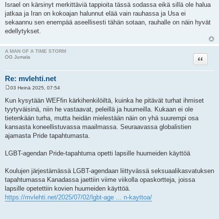
Israel on kärsinyt merkittäviä tappioita tässä sodassa eikä sillä ole halua
jatkaa ja Iran on kokoajan halunnut elää vain rauhassa ja Usa ei
sekaannu sen enempää aseellisesti tähän sotaan, rauhalle on näin hyvät
edellytykset.
A MAN OF A TIME STORM
Lainaa
OG Jumala
Re: mvlehti.net
03 Heinä 2025, 07:54
V
i
Kun kysytään WEFfin kärkihenkilöiltä, kuinka he pitävät turhat ihmiset
e
tyytyväisinä, niin he vastaavat, peleillä ja huumeilla. Kukaan ei ole
s
t
tietenkään turha, mutta heidän mielestään näin on yhä suurempi osa
i
kansasta koneellistuvassa maailmassa. Seuraavassa globalistien
ajamasta Pride tapahtumasta.
LGBT-agendan Pride-tapahtuma opetti lapsille huumeiden käyttöä
Koulujen järjestämässä LGBT-agendaan liittyvässä seksuaalikasvatuksen
tapahtumassa Kanadassa jaettiin viime viikolla opaskortteja, joissa
lapsille opetettiin kovien huumeiden käyttöä.
https://mvlehti.net/2025/07/02/lgbt-age ... n-kayttoa/