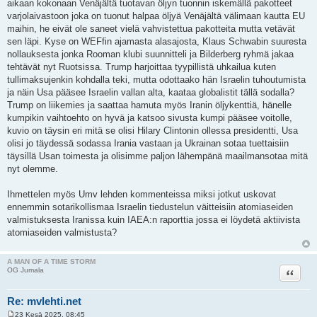
aikaan kokonaan Venäjältä tuotavan öljyn tuonnin iskemällä pakotteet
varjolaivastoon joka on tuonut halpaa öljyä Venäjältä välimaan kautta EU
maihin, he eivät ole saneet vielä vahvistettua pakotteita mutta vetävät
sen läpi. Kyse on WEFfin ajamasta alasajosta, Klaus Schwabin suuresta
nollauksesta jonka Rooman klubi suunnitteli ja Bilderberg ryhmä jakaa
tehtävät nyt Ruotsissa. Trump harjoittaa tyypillistä uhkailua kuten
tullimaksujenkin kohdalla teki, mutta odottaako hän Israelin tuhoutumista
ja näin Usa pääsee Israelin vallan alta, kaataa globalistit tällä sodalla?
Trump on liikemies ja saattaa hamuta myös Iranin öljykenttiä, hänelle
kumpikin vaihtoehto on hyvä ja katsoo sivusta kumpi pääsee voitolle,
kuvio on täysin eri mitä se olisi Hilary Clintonin ollessa presidentti, Usa
olisi jo täydessä sodassa Irania vastaan ja Ukrainan sotaa tuettaisiin
täysillä Usan toimesta ja olisimme paljon lähempänä maailmansotaa mitä
nyt olemme.
Ihmettelen myös Umv lehden kommenteissa miksi jotkut uskovat
ennemmin sotarikollismaa Israelin tiedustelun väitteisiin atomiaseiden
valmistuksesta Iranissa kuin IAEA:n raporttia jossa ei löydetä aktiivista
atomiaseiden valmistusta?
A MAN OF A TIME STORM
Lainaa
OG Jumala
Re: mvlehti.net
23 Kesä 2025, 08:45