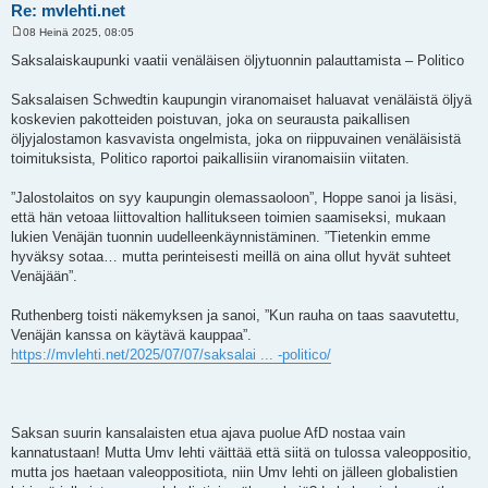
Re: mvlehti.net
08 Heinä 2025, 08:05
V
i
Saksalaiskaupunki vaatii venäläisen öljytuonnin palauttamista – Politico
e
s
t
Saksalaisen Schwedtin kaupungin viranomaiset haluavat venäläistä öljyä
i
koskevien pakotteiden poistuvan, joka on seurausta paikallisen
öljyjalostamon kasvavista ongelmista, joka on riippuvainen venäläisistä
toimituksista, Politico raportoi paikallisiin viranomaisiin viitaten.
”Jalostolaitos on syy kaupungin olemassaoloon”, Hoppe sanoi ja lisäsi,
että hän vetoaa liittovaltion hallitukseen toimien saamiseksi, mukaan
lukien Venäjän tuonnin uudelleenkäynnistäminen. ”Tietenkin emme
hyväksy sotaa… mutta perinteisesti meillä on aina ollut hyvät suhteet
Venäjään”.
Ruthenberg toisti näkemyksen ja sanoi, ”Kun rauha on taas saavutettu,
Venäjän kanssa on käytävä kauppaa”.
https://mvlehti.net/2025/07/07/saksalai ... -politico/
Saksan suurin kansalaisten etua ajava puolue AfD nostaa vain
kannatustaan! Mutta Umv lehti väittää että siitä on tulossa valeoppositio,
mutta jos haetaan valeoppositiota, niin Umv lehti on jälleen globalistien