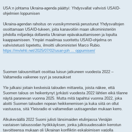
USA:n johtama Ukraina-agenda päättyi: Yhdysvallat vahvisti USAID-
ohjelmien loppumisen
Ukraina-agendan rahoitus on vuosikymmeniä perustunut Yhdysvaltojen
osoittamaan USAID-tukeen, joita kanavoitiin maan ulkoministeriön
johdolla miljardeja dollareita Ukrainan epävakauttamiseen ja lopulta
kaappaamiseen. Ympäri maailmaa suoritettu USAID-ohjelma on
vahvistetusti lopetettu, ilmoitti ulkoministeri Marco Rubio.
https://mvlehti.net/2025/07/02/usan-joh ... oppumisen/
Suomen talousmittarit osoittaa luisun jatkuneen vuodesta 2022 –
Valtamedia vaikenee syyt ja seuraukset
Yle julkaisi joitain keskeisiä talouden mittareita, joista näkee, että
Suomen talous on heikentynyt jyrkästi vuodesta 2022 lähtien eikä tilanne
näytä paranevan vuonna 2025. Mutta mitä tapahtui vuonna 2022, joka
aloitti Suomen talouden nopean heikkenemisen ja kuka siitä on ollut
vastuussa, sitä Yleisradio ei valtamedian uutisagendan mukaan kerro.
Alkukeväällä 2022 Suomi julisti länsimaiden etulinjassa Venäjän
vastaisen taloussodan hyökkäyksen, jonka julkisuudessakin kerrotun
tavoitteensa mukaan oli Ukrainan konfliktin eskaloimisen varjolla