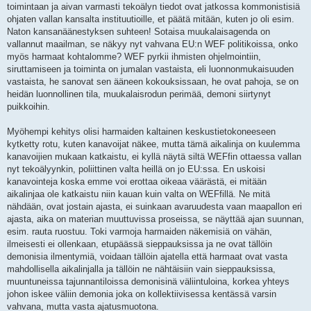
toimintaan ja aivan varmasti tekoälyn tiedot ovat jatkossa kommonistisiä
ohjaten vallan kansalta instituutioille, et päätä mitään, kuten jo oli esim.
Naton kansanäänestyksen suhteen! Sotaisa muukalaisagenda on
vallannut maailman, se näkyy nyt vahvana EU:n WEF politikoissa, onko
myös harmaat kohtalomme? WEF pyrkii ihmisten ohjelmointiin,
siruttamiseen ja toiminta on jumalan vastaista, eli luonnonmukaisuuden
vastaista, he sanovat sen ääneen kokouksissaan, he ovat pahoja, se on
heidän luonnollinen tila, muukalaisrodun perimää, demoni siirtynyt
puikkoihin.
Myöhempi kehitys olisi harmaiden kaltainen keskustietokoneeseen
kytketty rotu, kuten kanavoijat näkee, mutta tämä aikalinja on kuulemma
kanavoijien mukaan katkaistu, ei kyllä näytä siltä WEFfin ottaessa vallan
nyt tekoälyynkin, poliittinen valta heillä on jo EU:ssa. En uskoisi
kanavointeja koska emme voi erottaa oikeaa väärästä, ei mitään
aikalinjaa ole katkaistu niin kauan kuin valta on WEFfillä. Ne mitä
nähdään, ovat jostain ajasta, ei suinkaan avaruudesta vaan maapallon eri
ajasta, aika on materian muuttuvissa proseissa, se näyttää ajan suunnan,
esim. rauta ruostuu. Toki varmoja harmaiden näkemisiä on vähän,
ilmeisesti ei ollenkaan, etupäässä sieppauksissa ja ne ovat tällöin
demonisia ilmentymiä, voidaan tällöin ajatella että harmaat ovat vasta
mahdollisella aikalinjalla ja tällöin ne nähtäisiin vain sieppauksissa,
muuntuneissa tajunnantiloissa demonisinä väliintuloina, korkea yhteys
johon iskee väliin demonia joka on kollektiivisessa kentässä varsin
vahvana, mutta vasta ajatusmuotona.