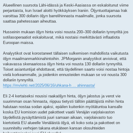
Alueellinen suursota Lähi-idässä ja Keski-Aasiassa on eskaloitunut viime
perjantaista, kun Israel aloitti hyökkäyksen Iraniin. Öljyntuottajamaa Irak
varoittaa 300 dollarin öljyn barrelihinnasta maailmalle, jonka suursota
saattaa pahetessaan aiheuttaa.
Husseinin mukaan öljyn hinta voisi nousta 200–300 dollariin tynnyriltä ​​jos
sotilasoperaatiot eskaloituvat, mikä nostaisi merkittävästi inflaatiota
Euroopan maissa.
Analyytikot ovat korostaneet tällaisen sulkemisen mahdollista vaikutusta
öljyn maailmanmarkkinahintoihin. JPMorganin analyytikot arvioivat, että
vakavassa skenaariossa öljyn hinta voi nousta 130 dollariin tynnyriltä.
Toiset asiantuntijat ehdottavat, että täydellinen saarto voisi nostaa hintoja
vielä korkeammalle, ja joidenkin ennusteiden mukaan se voi nousta 300
dollariin tynnyriltä.
https://mvlehti.net/2025/06/16/uhkana-h ... ahinnasta/
Eli 2-4 kertaiseksi nousisi raakaöljyn hinta, öljyn jalostus ja verot vie
suurimman osan hinnasta, riippuu tietysti tällöin päättäjistä mihin hinta
halutaan nostaa sodan ajaksi, epäilen kuitenkin myötätuntoa kansalle
koska EU komision uudet pakotteet vaatii Venäjän varjolaivaston
täydellistä pysäyttämistä juuri samaan aikaan, varjolaivasto tuo
kiertotietä EU alueelle Venäläistä öljyä, eli koko sota ja pakotteet on
suunniteltu verhojen takana etukäteen kansan olosuhteiden