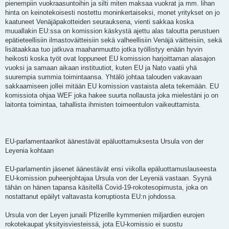
pienempiin vuokraasuntoihin ja silti miten maksaa vuokrat ja mm. lihan
hinta on keinotekoisesti nostettu moninkertaiseksi, monet yritykset on jo
kaatuneet Venäjäpakotteiden seurauksena, vienti sakkaa koska
muuallakin EU:ssa on komission käskystä ajettu alas taloutta perustuen
epätieteellisiin ilmastoväitteisiin sekä valheellisiin Venäjä väitteisiin, sekä
lisätaakkaa tuo jatkuva maahanmuutto jotka työllistyy enään hyvin
heikosti koska työt ovat loppuneet EU komission harjoittaman alasajon
vuoksi ja samaan aikaan instituutiot, kuten EU ja Nato vaatii yhä
suurempia summia toimintaansa. Yhtälö johtaa talouden vakavaan
sakkaamiseen jollei mitään EU komission vastaista aleta tekemään. EU
komissiota ohjaa WEF joka hakee suurta nollausta joka mielestäni jo on
laitonta toimintaa, tahallista ihmisten toimeentulon vaikeuttamista.
EU-parlamentaarikot äänestävät epäluottamuksesta Ursula von der
Leyenia kohtaan
EU-parlamentin jäsenet äänestävät ensi viikolla epäluottamuslauseesta
EU-komission puheenjohtajaa Ursula von der Leyeniä vastaan. Syynä
tähän on hänen tapansa käsitellä Covid-19-rokotesopimusta, joka on
nostattanut epäilyt valtavasta korruptiosta EU:n johdossa.
Ursula von der Leyen junaili Pfizerille kymmenien miljardien eurojen
rokotekaupat yksityisviesteissä, jota EU-komissio ei suostu