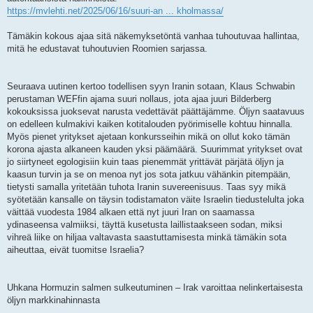
https://mvlehti.net/2025/06/16/suuri-an ... kholmassa/
Tämäkin kokous ajaa sitä näkemyksetöntä vanhaa tuhoutuvaa hallintaa,
mitä he edustavat tuhoutuvien Roomien sarjassa.
Seuraava uutinen kertoo todellisen syyn Iranin sotaan, Klaus Schwabin
perustaman WEFfin ajama suuri nollaus, jota ajaa juuri Bilderberg
kokouksissa juoksevat narusta vedettävät päättäjämme. Öljyn saatavuus
on edelleen kulmakivi kaiken kotitalouden pyörimiselle kohtuu hinnalla.
Myös pienet yritykset ajetaan konkursseihin mikä on ollut koko tämän
korona ajasta alkaneen kauden yksi päämäärä. Suurimmat yritykset ovat
jo siirtyneet egologisiin kuin taas pienemmät yrittävät pärjätä öljyn ja
kaasun turvin ja se on menoa nyt jos sota jatkuu vähänkin pitempään,
tietysti samalla yritetään tuhota Iranin suvereenisuus. Taas syy mikä
syötetään kansalle on täysin todistamaton väite Israelin tiedustelulta joka
väittää vuodesta 1984 alkaen että nyt juuri Iran on saamassa
ydinaseensa valmiiksi, täyttä kusetusta laillistaakseen sodan, miksi
vihreä liike on hiljaa valtavasta saastuttamisesta minkä tämäkin sota
aiheuttaa, eivät tuomitse Israelia?
Uhkana Hormuzin salmen sulkeutuminen – Irak varoittaa nelinkertaisesta
öljyn markkinahinnasta