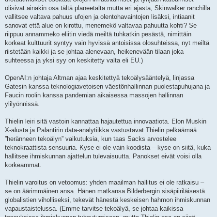
olisivat ainakin osa tältä planeetalta mutta eri ajasta, Skinwalker ranchilla
vallitsee valtava pahuus ufojen ja olentohavaintojen lisäksi, intiaanit
sanovat että alue on kirottu, menemekö valtavaa pahuutta kohti? Se
riippuu annammeko eliitin viedä meiltä tuhkatkin pesästä, nimittäin
korkeat kulttuurit syntyy vain hyvissä antoisissa olosuhteissa, nyt meiltä
riistetään kaikki ja se johtaa alenevaan, heikenevään tilaan joka
suhteessa ja yksi syy on keskitetty valta eli EU.)
OpenAI:n johtaja Altman ajaa keskitettyä tekoälysääntelyä, linjassa
Gatesin kanssa teknologiavetoisen väestönhallinnan puolestapuhujana ja
Faucin roolin kanssa pandemian aikaisessa massojen hallinnan
ylilyönnissä.
Thielin leiri sitä vastoin kannattaa hajautettua innovaatiota. Elon Muskin
X-alusta ja Palantirin data-analytiikka vastustavat Thielin pelkäämää
”heränneen tekoälyn” vaikutuksia, kun taas Sacks arvostelee
teknokraattista sensuuria. Kyse ei ole vain koodista – kyse on siitä, kuka
hallitsee ihmiskunnan ajattelun tulevaisuutta. Panokset eivät voisi olla
korkeammat.
Thielin varoitus on vetoomus: yhden maailman hallitus ei ole ratkaisu –
se on äärimmäinen ansa. Hänen matkansa Bilderbergin sisäpiiriläisestä
globalistien viholliseksi, tekevät hänestä keskeisen hahmon ihmiskunnan
vapaustaistelussa. (Emme tarvitse tekoälyä, se johtaa kaikissa