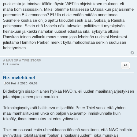
puolueista ja toimivat tällöin täysin WEFfin ohjeistuksen mukaan, eli
mafia komissiossakin. Miksi olemme tällaisessa EU:ssa kun pärjäisimme
paremmin EU eronneena? EU:lla ei ole enään mitään annettavaa
Suomelle koska se on jo ajettu taloudellisesti alas, Saksa ja Ranska
pahimpana. Sekin että Izabela näki tulevaksi poliittisesti myrskyisän
heinäkuun ja kaikki nämäkin uutiset edustaa sitä, syksyltä alkaisi
Ranskan toinen vallankumous sanoo jopa lehdistön uudeksi Nostraksi
julistama Hamilton Parker, merkit kyllä mahdollistaa senkin suotuisan
kehittymisen.
A MAN OF A TIME STORM
Lainaa
OG Jumala
Re: mvlehti.net
06 Heinä 2025, 06:08
V
i
Bilderbergin sisäpiiriläinen hylkää NWO:n, eli uuden maailmanjärjestyksen
e
jota ohjaa pienen pieni porukka.
s
t
i
Teknologiayrityksiä hallitseva miljardööri Peter Thiel sanoi että yhden
maailmanhallituksen uhka on paljon vakavampi ihmiskunnalle kuin
tekoäly, ilmastonmuutos tai edes ydinsota.
Thiel on noussut esiin uhmakkaana äänenä varoittaen, että NWO hallinto
synnyttäisi totalitaarisen ”pahan singulaarisuuden”, joka murskaisi