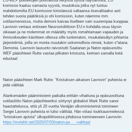
EU-WEF politikkojen poistuessa tietyistä syistä näyttämöltä, EU
komissio kaatuu samasta syystä, muutoksia jotka nyt tuntuu
mahdottomilta EU komission kiristäessä valtaansa itsevaltiaaksi asti
tehden suoria päätöksiä jo ohi komission, kuten näemme mm.
sotilasmenoissa, mutta demoni kaivaa itselleen vain suurempaa kuoppaa.
Lavrovin vertaus entiseen Neuvostoliittoon EU:n kohdalla osuu täysin
oikeaan ja ne molemmat on määrätty myös romahtamaan vapauden ja
ihmisoikeuden käsitteen ollessa sille tuntematon, muukalaisälyn johtamia
järjestelmiä, joilla on monta muutakin uskonnollista nimeä, kuten s*atana.
Demonia. Lavrovin lausunto raivostutti Saatanan ja Naton epäsuosittu
WEF pääsihteeri Rutte vastaa pilkaten kristusta, kertoen samalla ketä
edustaa!
Naton pääsihteeri Mark Rutte: ”Kristuksen aikaisen Lavrovin” puheista ei
pidä välittää
Alankomaiden pääministerin paikalta erittäin vihattuna ja epäsuosittuna
sotilasliitto Naton pääsihteeriksi siirtynyt globalisti Mark Rutte sanoi
haastattelussa, että yli 20 vuotta Venäjän ulkoministerinä toimineen
Sergei Lavrovin puheista ei tulisi välittää. Hän viitasi loukkausmielessä
"kristuksen ajoista" ulkopoliittisessa johdossa toimineeseen Lavroviin.
https://mvlehti.net/2025/07/03/naton-pa ... -valittaa/