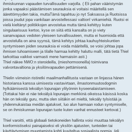
ihmiskunnan vapauden turvallisuuden varjolla. ( Eli pahan vääristymän
jonka vapaaksi päästämisen seurauksia ei voitaisi määritellä sen
äärettömyyden takia, muttaTämä tapahtuu jo nyt Saksassa ja Ruotsissa
joissa joudut jopa vankilaan arvostellessasi valtion! virkamiehiä. Ruotsi ei
vielä kieltänyt politikkojen arvostelua mutta tämä kehittyy kuten
singulaarisuus kertoo, kyse on siitä että kansalta on jo viety
sananvapaus vedoten yleiseen turvallisuuteen, mutta ei huomioida että
arvostelulla on aina syynsä, tämä kehitys johtaa kauhuyhteiskuntien
syntymiseen joiden seurauksia ei voida määritellä, se voisi johtaa jopa
ihmisen tuhoamiseen ja tilalle harmaa kehitty haluttu malli, tätä tietä Thiel
tarkoittaa vaikkei varmasti mene harmaisiin asti.)
Thiel näkee NWO:n steroideilla, (mieshormooneilla) toimivana
valvontavaltiona ja yksilönvapauden pettämisenä.
Thielin viimeisin ristiretki maailmanhallitusta vastaan ​​on linjassa hänen
historiansa kanssa uimisesta vastavirtaan, ilmastonmuutosdogmin
hylkäämisestä tekoälyn lopunajan ylilyönnin kyseenalaistamiseen.
(Tottakai hän ei näe tekoälyä lopunajan merkkinä oikeissa käsissä koska
hän on tekoäly guru, mutta olen siitäkin eri mieltä, tekoäly tylsistää ja
yhdenmukaistaa meidän ajatukset, luo alun harmaan rodun syntymiselle,
se on ihmiskunnan lopunajan tuote kuten vanhat ennusteet kertovat.)
Thiel varoitti, että globaali tietokoneiden hallinta voisi muuttaa tekoälyn
konformistiseksi painajaiseksi eli yksilön ajatusten, tunteiden tai
käyttäytymisen muuntamista kohti kuviteltua sosiaalista normia, (eli