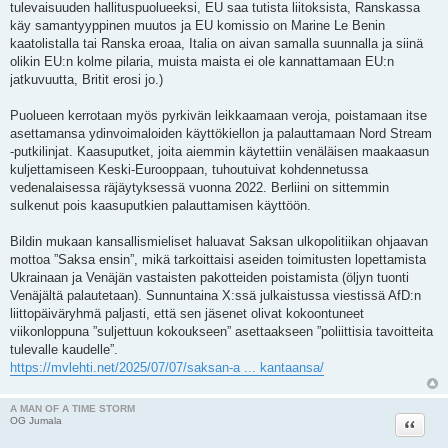
tulevaisuuden hallituspuolueeksi, EU saa tutista liitoksista, Ranskassa
käy samantyyppinen muutos ja EU komissio on Marine Le Benin
kaatolistalla tai Ranska eroaa, Italia on aivan samalla suunnalla ja siinä
olikin EU:n kolme pilaria, muista maista ei ole kannattamaan EU:n
jatkuvuutta, Britit erosi jo.)
Puolueen kerrotaan myös pyrkivän leikkaamaan veroja, poistamaan itse
asettamansa ydinvoimaloiden käyttökiellon ja palauttamaan Nord Stream
-putkilinjat. Kaasuputket, joita aiemmin käytettiin venäläisen maakaasun
kuljettamiseen Keski-Eurooppaan, tuhoutuivat kohdennetussa
vedenalaisessa räjäytyksessä vuonna 2022. Berliini on sittemmin
sulkenut pois kaasuputkien palauttamisen käyttöön.
Bildin mukaan kansallismieliset haluavat Saksan ulkopolitiikan ohjaavan
mottoa ”Saksa ensin”, mikä tarkoittaisi aseiden toimitusten lopettamista
Ukrainaan ja Venäjän vastaisten pakotteiden poistamista (öljyn tuonti
Venäjältä palautetaan). Sunnuntaina X:ssä julkaistussa viestissä AfD:n
liittopäiväryhmä paljasti, että sen jäsenet olivat kokoontuneet
viikonloppuna ”suljettuun kokoukseen” asettaakseen ”poliittisia tavoitteita
tulevalle kaudelle”.
https://mvlehti.net/2025/07/07/saksan-a ... kantaansa/
A MAN OF A TIME STORM
Lainaa
OG Jumala