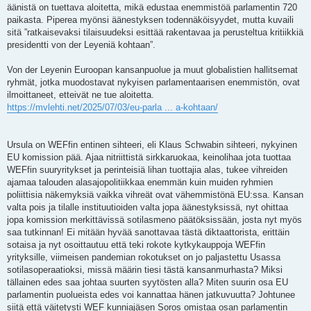
äänistä on tuettava aloitetta, mikä edustaa enemmistöä parlamentin 720
paikasta. Piperea myönsi äänestyksen todennäköisyydet, mutta kuvaili
sitä ”ratkaisevaksi tilaisuudeksi esittää rakentavaa ja perusteltua kritiikkiä
presidentti von der Leyeniä kohtaan”.
Von der Leyenin Euroopan kansanpuolue ja muut globalistien hallitsemat
ryhmät, jotka muodostavat nykyisen parlamentaarisen enemmistön, ovat
ilmoittaneet, etteivät ne tue aloitetta.
https://mvlehti.net/2025/07/03/eu-parla ... a-kohtaan/
Ursula on WEFfin entinen sihteeri, eli Klaus Schwabin sihteeri, nykyinen
EU komission pää. Ajaa nitriittistä sirkkaruokaa, keinolihaa jota tuottaa
WEFfin suuryritykset ja perinteisiä lihan tuottajia alas, tukee vihreiden
ajamaa talouden alasajopolitiikkaa enemmän kuin muiden ryhmien
poliittisia näkemyksiä vaikka vihreät ovat vähemmistönä EU:ssa. Kansan
valta pois ja tilalle instituutioiden valta jopa äänestyksissä, nyt ohittaa
jopa komission merkittävissä sotilasmeno päätöksissään, josta nyt myös
saa tutkinnan! Ei mitään hyvää sanottavaa tästä diktaattorista, erittäin
sotaisa ja nyt osoittautuu että teki rokote kytkykauppoja WEFfin
yrityksille, viimeisen pandemian rokotukset on jo paljastettu Usassa
sotilasoperaatioksi, missä määrin tiesi tästä kansanmurhasta? Miksi
tällainen edes saa johtaa suurten syytösten alla? Miten suurin osa EU
parlamentin puolueista edes voi kannattaa hänen jatkuvuutta? Johtunee
siitä että väitetysti WEF kunniajäsen Soros omistaa osan parlamentin