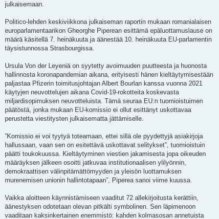
julkaisemaan.
Politico-lehden keskiviikkona julkaiseman raportin mukaan romanialaisen
europarlamentaarikon Gheorghe Piperean esittämä epäluottamuslause on
määrä käsitellä 7. heinäkuuta ja äänestää 10. heinäkuuta EU-parlamentin
täysistunnossa Strasbourgissa.
Ursula Von der Leyeniä on syytetty avoimuuden puutteesta ja huonosta
hallinnosta koronapandemian aikana, erityisesti hänen kieltäytymisestään
paljastaa Pfizerin toimitusjohtajan Albert Bourlan kanssa vuonna 2021
käytyjen neuvottelujen aikana Covid-19-rokotteita koskevasta
miljardisopimuksen neuvotteluista. Tämä seuraa EU:n tuomioistuimen
päätöstä, jonka mukaan EU-komissio ei ollut esittänyt uskottavaa
perustetta viestitysten julkaisematta jättämiselle.
”Komissio ei voi tyytyä toteamaan, ettei sillä ole pyydettyjä asiakirjoja
hallussaan, vaan sen on esitettävä uskottavat selitykset”, tuomioistuin
päätti toukokuussa. Kieltäytyminen viestien jakamisesta jopa oikeuden
määräyksen jälkeen osoitti jatkuvaa institutionaalisen ylilyönnin,
demokraattisen välinpitämättömyyden ja yleisön luottamuksen
murenemisen unionin hallintotapaan”, Piperea sanoi viime kuussa.
Vaikka aloitteen käynnistämiseen vaaditut 72 allekirjoitusta kerättiin,
äänestyksen odotetaan olevan pitkälti symbolinen. Sen läpimenoon
vaaditaan kaksinkertainen enemmistö: kahden kolmasosan annetuista