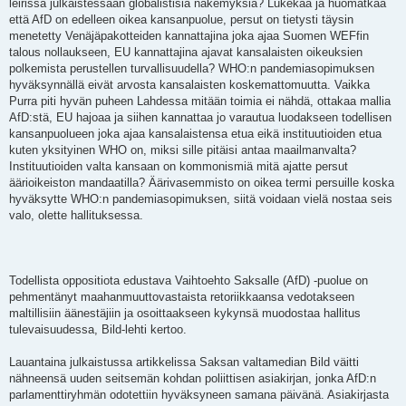
leirissä julkaistessaan globalistisia näkemyksiä? Lukekaa ja huomatkaa
että AfD on edelleen oikea kansanpuolue, persut on tietysti täysin
menetetty Venäjäpakotteiden kannattajina joka ajaa Suomen WEFfin
talous nollaukseen, EU kannattajina ajavat kansalaisten oikeuksien
polkemista perustellen turvallisuudella? WHO:n pandemiasopimuksen
hyväksynnällä eivät arvosta kansalaisten koskemattomuutta. Vaikka
Purra piti hyvän puheen Lahdessa mitään toimia ei nähdä, ottakaa mallia
AfD:stä, EU hajoaa ja siihen kannattaa jo varautua luodakseen todellisen
kansanpuolueen joka ajaa kansalaistensa etua eikä instituutioiden etua
kuten yksityinen WHO on, miksi sille pitäisi antaa maailmanvalta?
Instituutioiden valta kansaan on kommonismiä mitä ajatte persut
äärioikeiston mandaatilla? Äärivasemmisto on oikea termi persuille koska
hyväksytte WHO:n pandemiasopimuksen, siitä voidaan vielä nostaa seis
valo, olette hallituksessa.
Todellista oppositiota edustava Vaihtoehto Saksalle (AfD) -puolue on
pehmentänyt maahanmuuttovastaista retoriikkaansa vedotakseen
maltillisiin äänestäjiin ja osoittaakseen kykynsä muodostaa hallitus
tulevaisuudessa, Bild-lehti kertoo.
Lauantaina julkaistussa artikkelissa Saksan valtamedian Bild väitti
nähneensä uuden seitsemän kohdan poliittisen asiakirjan, jonka AfD:n
parlamenttiryhmän odotettiin hyväksyneen samana päivänä. Asiakirjasta