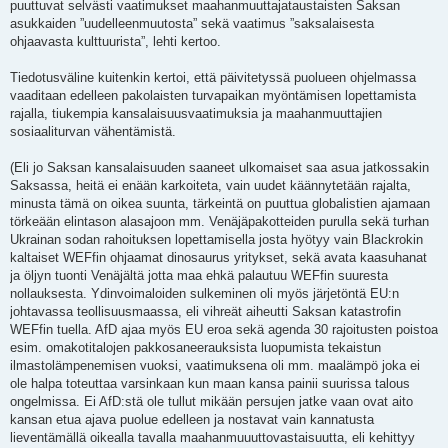
puuttuvat selvästi vaatimukset maahanmuuttajataustaisten Saksan
asukkaiden ”uudelleenmuutosta” sekä vaatimus ”saksalaisesta
ohjaavasta kulttuurista”, lehti kertoo.
Tiedotusväline kuitenkin kertoi, että päivitetyssä puolueen ohjelmassa
vaaditaan edelleen pakolaisten turvapaikan myöntämisen lopettamista
rajalla, tiukempia kansalaisuusvaatimuksia ja maahanmuuttajien
sosiaaliturvan vähentämistä.
(Eli jo Saksan kansalaisuuden saaneet ulkomaiset saa asua jatkossakin
Saksassa, heitä ei enään karkoiteta, vain uudet käännytetään rajalta,
minusta tämä on oikea suunta, tärkeintä on puuttua globalistien ajamaan
törkeään elintason alasajoon mm. Venäjäpakotteiden purulla sekä turhan
Ukrainan sodan rahoituksen lopettamisella josta hyötyy vain Blackrokin
kaltaiset WEFfin ohjaamat dinosaurus yritykset, sekä avata kaasuhanat
ja öljyn tuonti Venäjältä jotta maa ehkä palautuu WEFfin suuresta
nollauksesta. Ydinvoimaloiden sulkeminen oli myös järjetöntä EU:n
johtavassa teollisuusmaassa, eli vihreät aiheutti Saksan katastrofin
WEFfin tuella. AfD ajaa myös EU eroa sekä agenda 30 rajoitusten poistoa
esim. omakotitalojen pakkosaneerauksista luopumista tekaistun
ilmastolämpenemisen vuoksi, vaatimuksena oli mm. maalämpö joka ei
ole halpa toteuttaa varsinkaan kun maan kansa painii suurissa talous
ongelmissa. Ei AfD:stä ole tullut mikään persujen jatke vaan ovat aito
kansan etua ajava puolue edelleen ja nostavat vain kannatusta
lieventämällä oikealla tavalla maahanmuuuttovastaisuutta, eli kehittyy