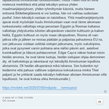
tapauksissa ihmiskunnan tuhoutumiseen, mutta Thielin osa on siinä
mielessä merkittävä että pitää tekoälyn poissa yhden
maailmanjärjestyksen, yhden ryhmittymän käsistä, mutta häneen
entisenä Bilderbergiläisenä ei voi luottaa, hän voi vaihtaa uudestaan
puolta! Joten tekoälyä vastaan on taisteltava. Yhtä maailmanjärjestystä
ajavat eivät myöskään kuulu ihmiskuntaan vaan ovat tänne aikoinaan
tunkeutuneita valloittaja rotuja perustaen Egyptin ja Rooman kaltaisia
valloittaja yhdyskuntia tuhoten alkuperäisen väestön kulttuurin ja kaiken
heiltä, Egyptin kulttuuri on myös maan ulkopuolinen, Rooma oli vain
jatkoa sille ja jälleen se nostaa päätään ja paljastaa pahuutensa EU:na,
sen jatkuvuus voidaan selittää sielujen jatkumana, myös sukulinjoina,
jotka ovat pysyneet varsin puhtaina aina näihin päiviin asti, aateliset
kuninkaalliset ja Idässä puhdasveriset. Edgar Cayce näkee hiukan toisin
heidän arvonsa, he ovat tänne tuotuja, heidän sielujaan ohjaa demoninen
äly, eli karkotettuja ja rakentavat nyt tekoälyllä ihmiskunnan lopullista
alistamista. Oli heidän alkuperänsä mikä tahansa. Sen kuitenkin nyt
tiedämme että pahuus vallitsee suljetuissa kokouksissa minkä Thiel
paljasti ja he yrittävät saada tekoälyn hallintaan alistaen ihmiskunnan sillä
lopullisesti, he ovat korkea uhka ihmiskunnalle.)
https://mvlehti.net/2025/07/05/miljardo ... tonmuutos/
A MAN OF A TIME STORM
Lainaa
OG Jumala