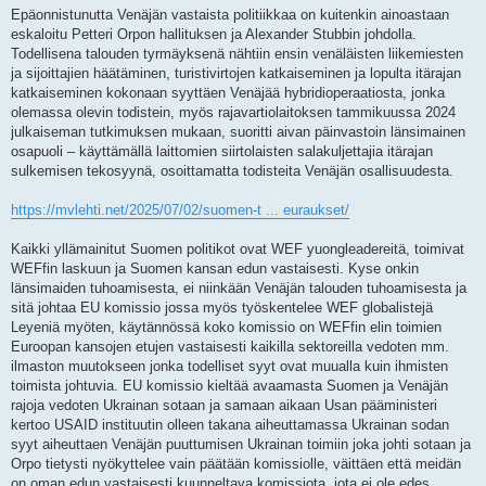
Epäonnistunutta Venäjän vastaista politiikkaa on kuitenkin ainoastaan
eskaloitu Petteri Orpon hallituksen ja Alexander Stubbin johdolla.
Todellisena talouden tyrmäyksenä nähtiin ensin venäläisten liikemiesten
ja sijoittajien häätäminen, turistivirtojen katkaiseminen ja lopulta itärajan
katkaiseminen kokonaan syyttäen Venäjää hybridioperaatiosta, jonka
olemassa olevin todistein, myös rajavartiolaitoksen tammikuussa 2024
julkaiseman tutkimuksen mukaan, suoritti aivan päinvastoin länsimainen
osapuoli – käyttämällä laittomien siirtolaisten salakuljettajia itärajan
sulkemisen tekosyynä, osoittamatta todisteita Venäjän osallisuudesta.
https://mvlehti.net/2025/07/02/suomen-t ... euraukset/
Kaikki yllämainitut Suomen politikot ovat WEF yuongleadereitä, toimivat
WEFfin laskuun ja Suomen kansan edun vastaisesti. Kyse onkin
länsimaiden tuhoamisesta, ei niinkään Venäjän talouden tuhoamisesta ja
sitä johtaa EU komissio jossa myös työskentelee WEF globalistejä
Leyeniä myöten, käytännössä koko komissio on WEFfin elin toimien
Euroopan kansojen etujen vastaisesti kaikilla sektoreilla vedoten mm.
ilmaston muutokseen jonka todelliset syyt ovat muualla kuin ihmisten
toimista johtuvia. EU komissio kieltää avaamasta Suomen ja Venäjän
rajoja vedoten Ukrainan sotaan ja samaan aikaan Usan pääministeri
kertoo USAID instituutin olleen takana aiheuttamassa Ukrainan sodan
syyt aiheuttaen Venäjän puuttumisen Ukrainan toimiin joka johti sotaan ja
Orpo tietysti nyökyttelee vain päätään komissiolle, väittäen että meidän
on oman edun vastaisesti kuunneltava komissiota, jota ei ole edes