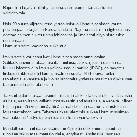
Raportti: Yhdysvallat liittyi "suursotaan" pommittamalla Iranin
ydinlaitoksia
Noin 50 suurta öljytankkeria yrittää poistua Hormuzinsalmen kautta
peläten jäämistä jumiin Persianlahdelle. Näyttää siltä, ​​että öljyteollisuus
odottaa salmen sulkeutuvan lähipäivinä ja ilmeisesti öljyn hinta tulee
nousemaan.
Hormuzin salmi vaarassa sulkeutua
Iranin sotalaivat saapuivat Hormuzinsalmeen sunnuntaina.
Sotilaskanavien mukaan useita iranilaisia ​​aluksia, joista suurin osa
kuuluu laivastolle ja Iranin vallankumouskaartille (IRGC), on havaittu
liikkuvan aktiivisesti Hormuzinsalmen suulla. Ne liikkuvat pitkin
tärkeimpiä laivareittejä ja luovat jännitteitä yhdessä maailman öljykaupan
tärkeimmistä solmukohdista.
Tarkkailijoiden mukaan useimmat näistä aluksista eivät ole siviililaivaston
aluksia, vaan Iranin vallankumouskaartin sotilasaluksia ja veneitä. Niiden
toimia pidetään voimannäyttönä ja mahdollisina saarron valmisteluina.
Muistutettakoon, että Teheran uhkasi aiemmin sulkea Hormuzinsalmen
vastauksena Yhdysvaltojen iskuihin Iranin ydinlaitoksiin.
Mahdollinen maailman vilkkaimman öljyreitin sulkeminen aiheuttaa
tuhoisan iskun maailmantaloudelle, erityisesti länsimaille, nostaen