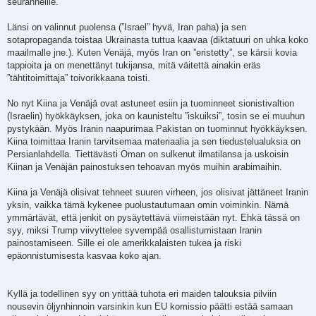
seuranneille.
Länsi on valinnut puolensa (”Israel” hyvä, Iran paha) ja sen
sotapropaganda toistaa Ukrainasta tuttua kaavaa (diktatuuri on uhka koko
maailmalle jne.). Kuten Venäjä, myös Iran on ”eristetty”, se kärsii kovia
tappioita ja on menettänyt tukijansa, mitä väitettä ainakin eräs
”tähtitoimittaja” toivorikkaana toisti.
No nyt Kiina ja Venäjä ovat astuneet esiin ja tuominneet sionistivaltion
(Israelin) hyökkäyksen, joka on kaunisteltu ”iskuiksi”, tosin se ei muuhun
pystykään. Myös Iranin naapurimaa Pakistan on tuominnut hyökkäyksen.
Kiina toimittaa Iranin tarvitsemaa materiaalia ja sen tiedustelualuksia on
Persianlahdella. Tiettävästi Oman on sulkenut ilmatilansa ja uskoisin
Kiinan ja Venäjän painostuksen tehoavan myös muihin arabimaihin.
Kiina ja Venäjä olisivat tehneet suuren virheen, jos olisivat jättäneet Iranin
yksin, vaikka tämä kykenee puolustautumaan omin voiminkin. Nämä
ymmärtävät, että jenkit on pysäytettävä viimeistään nyt. Ehkä tässä on
syy, miksi Trump viivyttelee syvempää osallistumistaan Iranin
painostamiseen. Sille ei ole amerikkalaisten tukea ja riski
epäonnistumisesta kasvaa koko ajan.
Kyllä ja todellinen syy on yrittää tuhota eri maiden talouksia pilviin
nousevin öljynhinnoin varsinkin kun EU komissio päätti estää samaan