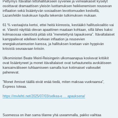
Pettymys Itävallan liittohallitukseen syvenee ja viimeaikaiset kyselyt
osoittavat dramaattisen yleisön luottamuksen heikkenemisen nousevan
inflaation sekä lisääntyvän sosiaalisen levottomuuden keskellä,
Lazarsfeldin toukokuun lopulla tekemän tutkimuksen mukaan.
61 % vastaajista kertoi, ettei heitä kiinnosta, kestääkö hallituskoalitio vai
ei. Väestö näyttää olevan apaattinen maataan kohtaan, sillä lähes kaksi
kolmasosaa väestöstä pitää sitä ”menetettynä tapauksena”. Itävaltalaiset
kamppailevat edelleen korkean inflaation ja nousevien
energiakustannusten kanssa, ja hallituksen koetaan vain hyppivän
kriisistä seuraavaan kriisiin.
Ulkoministeri Beate Meinl-Reisingerin ulkomaanapua koskevat kritiikit
ovat lisääntyneet ja monet itävaltalaiset ovat turhautuneita avokätiseen
kansainväliseen tuhlaamiseen samalla kun kotimaiset vaikeudet
pahenevat.
”Monet ihmiset täällä eivät enää tiedä, miten maksaa vuokraansa”,
Express toteaa.
https://mvlehti.net/2025/07/03/selkea-e ... apauksena/
Suomessa on ihan sama tilanne yhä useammalla, pakko vaihtaa