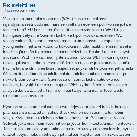
Re: mvlehti.net
14 Heinä 2025, 08:28
V
i
Vaikka maailman talousfoorumin (WEF) suosio on nollassa,
e
räjähdysmäisesti pudonnut, niin sen valta on edelleen politikoissa joita ei
s
t
vain eroteta? EU komission jäsenistä ainakin viisi kuuluu WEFfiin ja
i
kuningatar tietysti ja Suomen kaikki kärkipolitikot ovat edelleen WEF
yuongleadereitä, sama monessa muussakin maassa, Trump ei ole
yuongleaderi mutta on kutsuttu kokouksiin mutta haukkui ensimmäisellä
kaudella järjestön toiminnan alimpaan helvettiin. Koska Trump ei tietysti
suostunut WEFfin vaatimaan yhteistyöhön, Soros WEFfin kunniajäsen
uhkasi julkisesti kokouksessa että Trump ei pääse jatkokaudelle ja näin
kävi ja takana oli monenlaiset huijaukset ja yksi oli tietokoneet jotka laski
ääniä niitä ohjattiin ulkopuolelta halutun tuloksen aikaansaamiseksi ja
nukke Biden voitti vaalit, Suomessa on samat laskentatietokoneet
edelleen, tietysti! Trumpin ampuja oli WEF kytkentäinen ja Venäläinen
analyytikko väittää että Trump on kääntänyt takkinsa, ei todella tule
olemaan näin koskaan.
Kyse on sotaisasta ihmisvastaisesta järjestöstä joka ei kaihda keinoja
päämääränsä saavuttamiseksi. Blackrock on sen suurin ja tunnetuin
yritys. Kyse on muukalaisagendan jatkamisesta. Perustaja oli Klaus
Schwab joka erosi noin vuosi sitten ja joutui heti rikostutkinnan kohteeksi.
Järjestö joka on piikitysten takana ja ajaa pisteytystä kansalaisille, nyt he
ottavat tietysti haltuun tekoälyn jota tullaan käyttämään ihmisvastaiseen