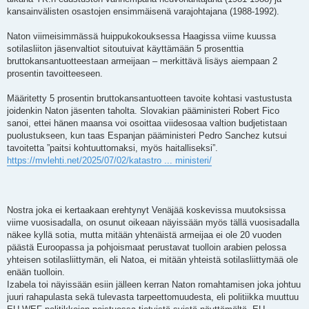
kansainvälisten osastojen ensimmäisenä varajohtajana (1988-1992).
Naton viimeisimmässä huippukokouksessa Haagissa viime kuussa
sotilasliiton jäsenvaltiot sitoutuivat käyttämään 5 prosenttia
bruttokansantuotteestaan ​​armeijaan – merkittävä lisäys aiempaan 2
prosentin tavoitteeseen.
Määritetty 5 prosentin bruttokansantuotteen tavoite kohtasi vastustusta
joidenkin Naton jäsenten taholta. Slovakian pääministeri Robert Fico
sanoi, ettei hänen maansa voi osoittaa viidesosaa valtion budjetistaan ​​
puolustukseen, kun taas Espanjan pääministeri Pedro Sanchez kutsui
tavoitetta ”paitsi kohtuuttomaksi, myös haitalliseksi”.
https://mvlehti.net/2025/07/02/katastro ... ministeri/
Nostra joka ei kertaakaan erehtynyt Venäjää koskevissa muutoksissa
viime vuosisadalla, on osunut oikeaan näyissään myös tällä vuosisadalla
näkee kyllä sotia, mutta mitään yhtenäistä armeijaa ei ole 20 vuoden
päästä Euroopassa ja pohjoismaat perustavat tuolloin arabien pelossa
yhteisen sotilasliittymän, eli Natoa, ei mitään yhteistä sotilasliittymää ole
enään tuolloin.
Izabela toi näyissään esiin jälleen kerran Naton romahtamisen joka johtuu
juuri rahapulasta sekä tulevasta tarpeettomuudesta, eli politiikka muuttuu