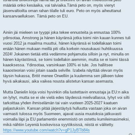
määrää onko kesäaika, vai talviaika.Tämä peto on, myös vienyt
jäsenvaltioilta oman rahan tilalle tuli euro. Peto on myös aiheuttanut
kansanvaelluksen. Tämä peto on EU.
Ainiin jäi mieleen se tyyppi joka tekee ennusteita ja ennustaa 100%
ydinsotaa, Amstrong ja hänen käyränsä jotka toimi niin kauan kunnes tuli
vuosi 2012 ja maailma muuttui, hänen käyränsä ei todellakaan toimi
enään hänen mukaan meillä piti olla korkein nousukausi huhtikuussa
2024! Jokainen tietää että vedämme pohjamutia silloin ja nyt, minulla on
hänen käyrästönsä, se toimi todellakin aiemmin, mutta se ei toimi tässä
kaaoksessa. Ydinsotaa, varsinkaan 100% ei tule. Jos hallitsee
kaaosteorian voisi jotain saada selville. Izabela näyttää olevan myös
täysin hukassa, Britit menee Orwelliin ja kuulemma sen jälkeen tulee
hyvä aikakausi, aika vaikea nousta alistetun kansan asemasta.
Mutta Danielin kirja voisi hyvinkin olla luotettavin ennustaja ja EU:n aika
on lyhyt, mutta se ei ole vielä edes täydessä mielivallassa, lyhyt voi silti
tarkoittaa yhden ihmiselämän tai vain vuoteen 2025-2027 kaatuen
paljastuksiin. Kansan pitää järjestäytyä hulluutta vastaan joka on aivan
varmasti tulossa myös Suomeen, ajavat uusia muutoksia jatkuvasti
voimalla läpi ja EU parlamentin enemmistö on ostettu kumileimasimeksi,
mikä nähtiin Leyeniä koskevissa syytöksissä, niistä ei välitetty.
https://www.youtube.com/watch?v=gP1JyBTb84s