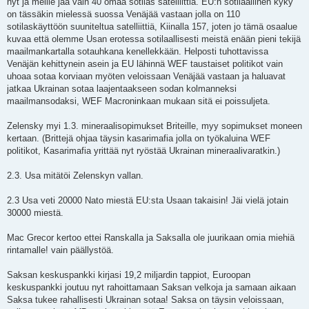
nyt ja meille jää vain 40 omaa sotilas satelliittiä. EU:n sotilaallinen kyky
on tässäkin mielessä suossa Venäjää vastaan jolla on 110
sotilaskäyttöön suuniteltua satelliittiä, Kiinalla 157, joten jo tämä osaalue
kuvaa että olemme Usan erotessa sotilaallisesti meistä enään pieni tekijä
maailmankartalla sotauhkana kenellekkään. Helposti tuhottavissa
Venäjän kehittynein asein ja EU lähinnä WEF taustaiset politikot vain
uhoaa sotaa korviaan myöten veloissaan Venäjää vastaan ja haluavat
jatkaa Ukrainan sotaa laajentaakseen sodan kolmanneksi
maailmansodaksi, WEF Macroninkaan mukaan sitä ei poissuljeta.
Zelensky myi 1.3. mineraalisopimukset Briteille, myy sopimukset moneen
kertaan. (Brittejä ohjaa täysin kasarimafia jolla on työkaluina WEF
politikot, Kasarimafia yrittää nyt ryöstää Ukrainan mineraalivaratkin.)
2.3. Usa mitätöi Zelenskyn vallan.
2.3 Usa veti 20000 Nato miestä EU:sta Usaan takaisin! Jäi vielä jotain
30000 miestä.
Mac Grecor kertoo ettei Ranskalla ja Saksalla ole juurikaan omia miehiä
rintamalle! vain päällystöä.
Saksan keskuspankki kirjasi 19,2 miljardin tappiot, Euroopan
keskuspankki joutuu nyt rahoittamaan Saksan velkoja ja samaan aikaan
Saksa tukee rahallisesti Ukrainan sotaa! Saksa on täysin veloissaan,