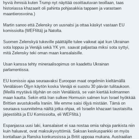
hyviä ihmisiä kuten Trump nyt näyttää osoittautuvan teoillaan, taas
historiassa khazaarit oli pahinta pohjasakkia tappaen ja varastaen
maantierosvoina.)
Martin sanoo että Zelensky on uusnatsi ja ottaa käskyt vastaan EU
komissiolta (WEFfiltä) ja Natolta.
Suomen Zelenskyä tukeville päättäjille tulee vaikeat ajat kun Ukrainan
sota loppuu ja Venäjä sekä YK ym. saavat paljastaa miksi sota syttyi,
mitä Zelensky teki oman maan kansalaisille.
Usan kanssa tehty mineraalisopimus on kaadettu Ukrainan
parlamentissa.
EU komissio ajaa seuraavaksi Euroopan maat ongelmiin kieltämällä
Venäläisen Öljyn käytön koska Venäjä ei suostu 30 päivän tulitaukoon.
(Meillä myytävä öljyhän on osin Venäläistä, se vain kiertää kolmannen
maan kautta. Sekin että Iran sulkee Hormusin salmen kun Israel hyökkää
Brittien avustuksella Iraniin. Me emme saisi öljyä mistään. Tämä on
seuraava suunnitelma näiltä jotka ohjaa, eli Israelin khazaari taustaisilta
järjestöiltä ja EU Komissiolta, eli WEFfiltä.)
Espanjassa uusi laki, kansalaiset ei saa nostaa omia rahoja pankista niin
kuin haluavat, ovat maksukyvyttömiä. Saksan keskuspankki on myös
kontallaan ja Ranska konkurssissa ja Britit uppoaa mukana. Austraalian