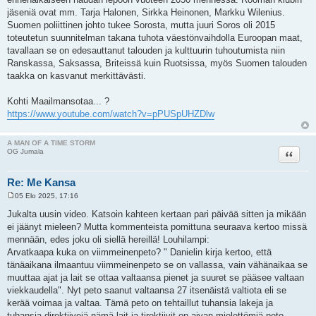
jäseniä ovat mm. Tarja Halonen, Sirkka Heinonen, Markku Wilenius.
Suomen poliittinen johto tukee Sorosta, mutta juuri Soros oli 2015
toteutetun suunnitelman takana tuhota väestönvaihdolla Euroopan maat,
tavallaan se on edesauttanut talouden ja kulttuurin tuhoutumista niin
Ranskassa, Saksassa, Briteissä kuin Ruotsissa, myös Suomen talouden
taakka on kasvanut merkittävästi.
Kohti Maailmansotaa... ?
https://www.youtube.com/watch?v=pPUSpUHZDlw
A MAN OF A TIME STORM
Lainaa
OG Jumala
Re: Me Kansa
05 Elo 2025, 17:16
V
i
Jukalta uusin video. Katsoin kahteen kertaan pari päivää sitten ja mikään
e
ei jäänyt mieleen? Mutta kommenteista pomittuna seuraava kertoo missä
s
t
mennään, edes joku oli siellä hereillä! Louhilampi:
i
Arvatkaapa kuka on viimmeinenpeto? " Danielin kirja kertoo, että
tänäaikana ilmaantuu viimmeinenpeto se on vallassa, vain vähänaikaa se
muuttaa ajat ja lait se ottaa valtaansa pienet ja suuret se pääsee valtaan
viekkaudella". Nyt peto saanut valtaansa 27 itsenäistä valtiota eli se
kerää voimaa ja valtaa. Tämä peto on tehtaillut tuhansia lakeja ja
tuhansia direktiivejä nämä lait ja tirektiivit on aivan mielettömiä peto