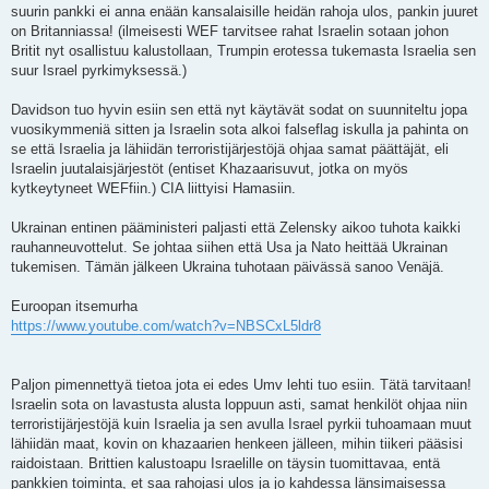
suurin pankki ei anna enään kansalaisille heidän rahoja ulos, pankin juuret
on Britanniassa! (ilmeisesti WEF tarvitsee rahat Israelin sotaan johon
Britit nyt osallistuu kalustollaan, Trumpin erotessa tukemasta Israelia sen
suur Israel pyrkimyksessä.)
Davidson tuo hyvin esiin sen että nyt käytävät sodat on suunniteltu jopa
vuosikymmeniä sitten ja Israelin sota alkoi falseflag iskulla ja pahinta on
se että Israelia ja lähiidän terroristijärjestöjä ohjaa samat päättäjät, eli
Israelin juutalaisjärjestöt (entiset Khazaarisuvut, jotka on myös
kytkeytyneet WEFfiin.) CIA liittyisi Hamasiin.
Ukrainan entinen pääministeri paljasti että Zelensky aikoo tuhota kaikki
rauhanneuvottelut. Se johtaa siihen että Usa ja Nato heittää Ukrainan
tukemisen. Tämän jälkeen Ukraina tuhotaan päivässä sanoo Venäjä.
Euroopan itsemurha
https://www.youtube.com/watch?v=NBSCxL5ldr8
Paljon pimennettyä tietoa jota ei edes Umv lehti tuo esiin. Tätä tarvitaan!
Israelin sota on lavastusta alusta loppuun asti, samat henkilöt ohjaa niin
terroristijärjestöjä kuin Israelia ja sen avulla Israel pyrkii tuhoamaan muut
lähiidän maat, kovin on khazaarien henkeen jälleen, mihin tiikeri pääsisi
raidoistaan. Brittien kalustoapu Israelille on täysin tuomittavaa, entä
pankkien toiminta, et saa rahojasi ulos ja jo kahdessa länsimaisessa