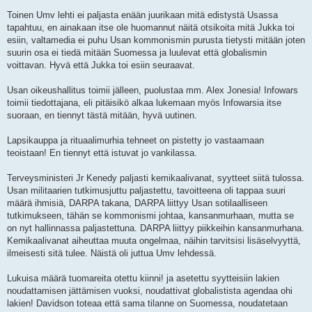
Toinen Umv lehti ei paljasta enään juurikaan mitä edistystä Usassa
tapahtuu, en ainakaan itse ole huomannut näitä otsikoita mitä Jukka toi
esiin, valtamedia ei puhu Usan kommonismin purusta tietysti mitään joten
suurin osa ei tiedä mitään Suomessa ja luulevat että globalismin
voittavan. Hyvä että Jukka toi esiin seuraavat.
Usan oikeushallitus toimii jälleen, puolustaa mm. Alex Jonesia! Infowars
toimii tiedottajana, eli pitäisikö alkaa lukemaan myös Infowarsia itse
suoraan, en tiennyt tästä mitään, hyvä uutinen.
Lapsikauppa ja rituaalimurhia tehneet on pistetty jo vastaamaan
teoistaan! En tiennyt että istuvat jo vankilassa.
Terveysministeri Jr Kenedy paljasti kemikaalivanat, syytteet siitä tulossa.
Usan militaarien tutkimusjuttu paljastettu, tavoitteena oli tappaa suuri
määrä ihmisiä, DARPA takana, DARPA liittyy Usan sotilaalliseen
tutkimukseen, tähän se kommonismi johtaa, kansanmurhaan, mutta se
on nyt hallinnassa paljastettuna. DARPA liittyy piikkeihin kansanmurhana.
Kemikaalivanat aiheuttaa muuta ongelmaa, näihin tarvitsisi lisäselvyyttä,
ilmeisesti sitä tulee. Näistä oli juttua Umv lehdessä.
Lukuisa määrä tuomareita otettu kiinni! ja asetettu syytteisiin lakien
noudattamisen jättämisen vuoksi, noudattivat globalistista agendaa ohi
lakien! Davidson toteaa että sama tilanne on Suomessa, noudatetaan