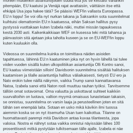
monien muidenkin asiantuntijoiden suulla että jos se kestäisi vähänkin
pitempään, EU kaatuisi ja Venäjä rajat avattaisiin, väittäisin itse että
ehkäpä Usa jopa hakee tätä? Se pääsisi WEFfin vallasta Euroopassa.
EU:n loppu! Se voi olla nyt nurkan takana ja Saksankin sota suunnitelmat
kuihtuisi olemattomiin EU:n kaatuessa, eihän Saksan hallitus pysy
pystyssä vuottakaan kuten Izabela näki, muttei missän tapauksessa
kestä 2030 asti. Kaikenkaikkiaan WEF on kusessa teki mitä tahansa ja
päinvastoin sitä ajetaan joka taholta kuseen ja se on EU-WEFfin loppu
kuten kuuluukin olla.
Videossa on suunnitelma kuinka on toimittava näiden asioiden
tapahtuessa, lähinnä EU:n kaatuminen joka nyt on hyvin lähellä tai tulee
viiden vuoden sisällä kuten ulkopolitiikan asiantuntija Olli Kontro sanoi,
EU kaatuu viimeistään silloin! Davidsonin suunnitelma sisältää halituksen
kaatamisen ja tilalle asiantuntija hallitus väliaikaisesti, tietysti EU ero ja
Nato erokin tulee näillä näkymin, vaikka Trump sanoi kannattavansa
Natoa, Izabela sanoi että Naton rooli muuttuu rauhan työksi. Tarvitsemme
tällöin omat sotavoimat. Oma valuutta ja uskottavat suhteet kaikkiin
suurvaltoihin on luotava, valtion myymä omaisuus lunastetaan takaisin,
se onnistuu, suunnitelma on varsin laaja ja perusteellinen joten en sitä
tähän sen enempää laita. Sotaan en usko mikä kävikin ilmi tuossa
aiemmin koska se on nyt itsemurha Usan tuen kaikottua. Tilanne on
huomattavasti parempi mitä Davidson antaa kuvaa tilanteesta, jopa
valoisa. Nostra ei nähnyt sotaa vaikka onnistui näyissään lähes 100
prosenttisesti mitkä pystytään tulkitsemaan tälle ajalle, Izabela ei näe