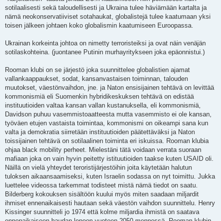
sotilaalisesti sekä taloudellisesti ja Ukraina tulee häviämään kartalta ja
nämä neokonservatiiviset sotahaukat, globalistejä tulee kaatumaan yksi
toisen jälkeen johtaen koko globalismin kaatumiseen Euroopassa.
Ukrainan korkeinta johtoa on nimetty terroristeiksi ja ovat näin venäjän
sotilaskohteina. (juontanee Putinin murhayritykseen joka epäonnistui.)
Rooman klubi on se järjestö joka suunnittelee globalistien ajamat
vallankaappaukset, sodat, kansanvastaisen toiminnan, talouden
muutokset, väestönvaihdon, jne. ja Naton ensisijainen tehtävä on levittää
kommonismiä eli Suomenkin hybridikeskuksen tehtävä on edistää
instituutioiden valtaa kansan vallan kustanuksella, eli kommonismiä,
Davidson puhuu vasemmistoaatteesta mutta vasemmisto ei ole kansan,
työväen etujen vastaista toimintaa, kommonismi on oikeampi sana kun
valta ja demokratia siirretään instituutioiden päätettäväksi ja Naton
toissijainen tehtävä on sotilaalinen toiminta eri iskuissa. Rooman klubia
ohjaa black mobility perheet. Mielestäni tätä voidaan verrata suoraan
mafiaan joka on vain hyvin peitetty istituutioiden taakse kuten USAID oli.
Näillä on vielä yhteydet teroristijärjestöihin joita käytetään halutun
tuloksen aikaansaamiseksi, kuten Israelin sodassa on nyt toimittu. Jukka
luettelee videossa tarkemmat todisteet mistä nämä tiedot on saatu.
Bilderberg kokouksen sisältöön kuului myös miten saadaan miljardit
ihmiset ennenaikaisesti hautaan sekä väestön vaihdon suunnittelu. Henry
Kissinger suunnitteli jo 1974 että kolme miljardia ihmistä on saatava
ennenaikaiseen haudan lepoon vuoteen 2050 mennessä. Rooman klubin