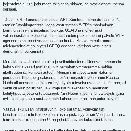
järjestelmä ei tule jatkumaan tällaisena pitkään, he ovat ajaneet itsensä
seinään.
Tänään 5.4. Usassa pitäisi alkaa WEF Soroksen toimesta hässäkkä,
etenkin Washingtonissa, jossa vastustetaan WEFfin masinoiman
kommonistisen järjestelmän purkua, USAID ja monet muut
vallananastamis koneistot, instituutit niiden purkaminen ei palvele WEF
agendaa, kansaa ei saada nollattua huutaa Soroksen palkkaamat
mielenosoittajat esiintyen LGBTQ agendan väreissä vastustaen
demonismin purkamista.
Muutakin ikävää tämä sotaisa ja vallanhimoinen eliitinosa, sanotaanko
heitä vaikka kasari mafiaksi, niin parhaiten ymmärrämme heidän
rikollisuutensa korkean asteen. Monien niin arvostaman Naton on
perustanut Bilderberg salaseura sekä ilmeisesti myöhemmin Rooman
klubin aikaansaamaa joka erehtyi täysin tulevaisuusennustuksissaan, eli
sekin oli vain poliittinen vaikuttaja kauhuskenaarioin maailman
kehityksestä jotka ei toteutuneet. Niin Naton vasen siipi väitetysti ajaisi
nyt falseflag iskuja saattaakseen kolmannen maailmansodan käyntiin.
Valtava isku Usan infrakstuuriin, joko satamat, ydinvoimalat,
lentotoiminta tai tietoverkkojen alasajo josta syytetään Venäjää. Ei tämä
toimi koska Trump johtaa Usaa ja tietää kuvion kuka olisi takana.
Toinen on että Nato iskisi ohjuksilla johonkin Nato maahan ja syylliseksi