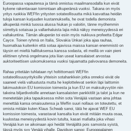
Euroopassa vapautensa ja tämä onnistuu maailmansodalla kun eivät
kykene rakentavaan toimintaan alkuperänsä vuoksi. Takana on myös
yritys ruokkia WEFfin yritysten sotateollisuutta mikä kasvattaa heidän
tuloja kansan kurjuuden kustannuksella, he ovat todella demonista
alkuperää minkä tuossa alussa hiukan jo valoitin, tänne myöhemmin
siirrettyä sotaisaa ja vallanhaluista lajia mikä näkyy meneisyydessä eri
valtakuntina. Tämän alkuperän toi esiin myös nukkuva profeetta Edgar
Cayce. Toinen ryhmä on Italia, Slovakia Unkari joka ajaa rauhaa,
huomatkaa kuitenkin että sotaa ajavissa maissa kansan enemmistö on
täysin eri mieltä hallituksensa kanssa sodasta, eli meillä on vain pieni
eliittinen ryhmä ongelmana jota liian useat kansalaiset arvostaa
auktoriteettisen uskomuksensa vuoksi tajuamatta palvovansa demoneita.
Rahaa yritetään tuhlataan nyt holtittomasti WEFfin
sotateollisuusyrityksille yhteisin sotahankkein jotka onneksi eivät ole
saaneet vielä valtuutusta mutta he keplottelevat senkin läpi laittomin
lakimuutoksin EU komission toimesta ja kun EU on maksukyvytön niin
takeina biljardiveloille annetaan kansalaisten pankkitilit ja talot ja kun ne
menetetään joka tapauksessa mihin sota Venäjää vastaan aina johtaa
menettää kansa omaisuutensa ja Weffin suuri nollaus on toteutettu, et
omista mitään kuten Klaus Schwab sanoi, tätä he ajavat WEF EU
komission toimesta, varastavat kansalta kun eivät mitään muuta osaa,
kuulostaa meneisyydestä kovin tutulta, kasari mafialta joka vihasi
Venäjää kun se aikoinaan ajoi heidät Venäjältä pois samoista syistä,
tässä myös syy Venäjä vihalle. Davidson sanoo: Eurooppalainen