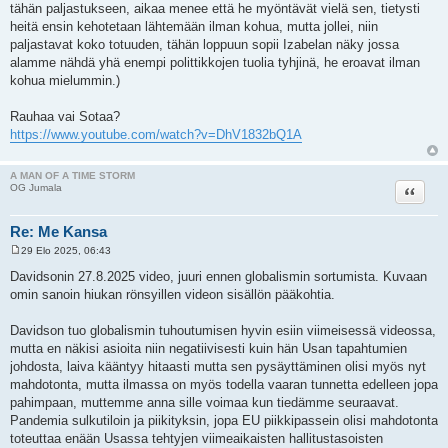
tähän paljastukseen, aikaa menee että he myöntävät vielä sen, tietysti
heitä ensin kehotetaan lähtemään ilman kohua, mutta jollei, niin
paljastavat koko totuuden, tähän loppuun sopii Izabelan näky jossa
alamme nähdä yhä enempi polittikkojen tuolia tyhjinä, he eroavat ilman
kohua mielummin.)
Rauhaa vai Sotaa?
https://www.youtube.com/watch?v=DhV1832bQ1A
A MAN OF A TIME STORM
Lainaa
OG Jumala
Re: Me Kansa
29 Elo 2025, 06:43
V
i
Davidsonin 27.8.2025 video, juuri ennen globalismin sortumista. Kuvaan
e
omin sanoin hiukan rönsyillen videon sisällön pääkohtia.
s
t
i
Davidson tuo globalismin tuhoutumisen hyvin esiin viimeisessä videossa,
mutta en näkisi asioita niin negatiivisesti kuin hän Usan tapahtumien
johdosta, laiva kääntyy hitaasti mutta sen pysäyttäminen olisi myös nyt
mahdotonta, mutta ilmassa on myös todella vaaran tunnetta edelleen jopa
pahimpaan, muttemme anna sille voimaa kun tiedämme seuraavat.
Pandemia sulkutiloin ja piikityksin, jopa EU piikkipassein olisi mahdotonta
toteuttaa enään Usassa tehtyjen viimeaikaisten hallitustasoisten