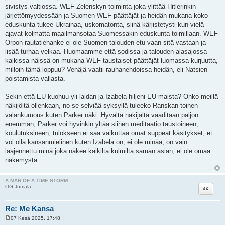
sivistys valtiossa. WEF Zelenskyn toiminta joka ylittää Hitlerinkin
järjettömyydessään ja Suomen WEF päättäjät ja heidän mukana koko
eduskunta tukee Ukrainaa, uskomatonta, siinä kärjistetysti kun vielä
ajavat kolmatta maailmansotaa Suomessakin eduskunta toimillaan. WEF
Orpon rautatiehanke ei ole Suomen talouden etu vaan sitä vastaan ja
lisää turhaa velkaa. Huomaamme että sodissa ja talouden alasajossa
kaikissa näissä on mukana WEF taustaiset päättäjät luomassa kurjuutta,
milloin tämä loppuu? Venäjä vaatii rauhanehdoissa heidän, eli Natsien
poistamista vallasta.
Sekin että EU kuohuu yli laidan ja Izabela hiljeni EU maista? Onko meillä
näkijöitä ollenkaan, no se selviää syksyllä tuleeko Ranskan toinen
valankumous kuten Parker näki. Hyvältä näkijältä vaaditaan paljon
enemmän, Parker voi hyvinkin yltää siihen meditaatio taustoineen,
koulutuksineen, tulokseen ei saa vaikuttaa omat suppeat käsitykset, et
voi olla kansanmielinen kuten Izabela on, ei ole minää, on vain
laajennettu minä joka näkee kaikilta kulmilta saman asian, ei ole omaa
näkemystä.
A MAN OF A TIME STORM
Lainaa
OG Jumala
Re: Me Kansa
07 Kesä 2025, 17:48
V