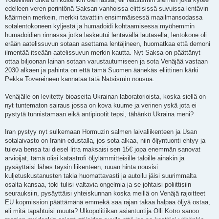
edelleen veren perintönä Saksan vanhoissa elittisissä suvuissa lentävin
käärmein merkein, merkki tavattiin ensimmäisessä maailmansodassa
sotalentokoneen kyljestä ja humadoidi kohtaamisessa myöhemmin
humadoidien rinnassa jotka laskeutui lentävällä lautasella, lentokone oli
erään aatelissuvun sotaan asettama lentäjineen, huomatkaa että demoni
ilmentää itseään aatelissuvun merkin kautta. Nyt Saksa on päättänyt
ottaa biljoonan lainan sotaan varustautumiseen ja sota Venäjää vastaan
2030 alkaen ja pahinta on että tämä Suomen äänekäs eliittinen kärki
Pekka Tovereineen kannataa tätä Natsismin nousua.
Venäjälle on levitetty bioaseita Ukrainan laboratorioista, koska siellä on
nyt tuntematon sairaus jossa on kova kuume ja verinen yskä jota ei
pystytä tunnistamaan eikä antipiootit tepsi, tähänkö Ukraina meni?
Iran pystyy nyt sulkemaan Hormuzin salmen laivaliikenteen ja Usan
sotalaivasto on Iranin edustalla, jos sota alkaa, niin öljyntuonti ehtyy ja
tuleva bensa tai diesel litra maksaisi sen 15€ jopa enemmän sanovat
arvioijat, tämä olisi katastrofi öljylämmitteisille taloille ainakin ja
pysäyttäisi lähes täysin liikenteen, ruuan hinta nousisi
kuljetuskustanusten takia huomattavasti ja autoilu jäisi suurimmalta
osalta kansaa, toki tulisi valtavia ongelmia ja se johtaisi poliittisiin
seurauksiin, pysäyttäisi yhteiskunnan koska meillä on Venäjä rajoitteet
EU kopmission päättämänä emmekä saa rajan takaa halpaa öljyä ostaa,
eli mitä tapahtuisi muuta? Ulkopolitiikan asiantuntija Olli Kotro sanoo