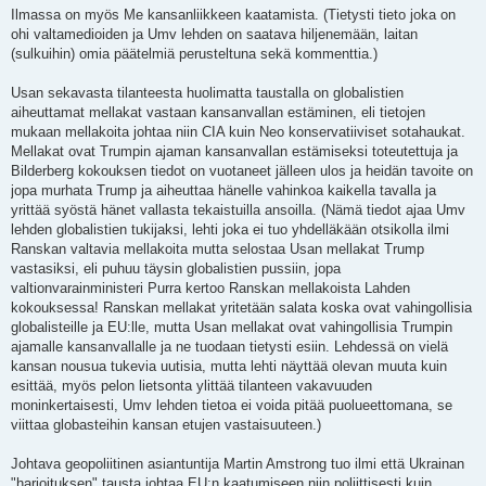
Ilmassa on myös Me kansanliikkeen kaatamista. (Tietysti tieto joka on
ohi valtamedioiden ja Umv lehden on saatava hiljenemään, laitan
(sulkuihin) omia päätelmiä perusteltuna sekä kommenttia.)
Usan sekavasta tilanteesta huolimatta taustalla on globalistien
aiheuttamat mellakat vastaan kansanvallan estäminen, eli tietojen
mukaan mellakoita johtaa niin CIA kuin Neo konservatiiviset sotahaukat.
Mellakat ovat Trumpin ajaman kansanvallan estämiseksi toteutettuja ja
Bilderberg kokouksen tiedot on vuotaneet jälleen ulos ja heidän tavoite on
jopa murhata Trump ja aiheuttaa hänelle vahinkoa kaikella tavalla ja
yrittää syöstä hänet vallasta tekaistuilla ansoilla. (Nämä tiedot ajaa Umv
lehden globalistien tukijaksi, lehti joka ei tuo yhdelläkään otsikolla ilmi
Ranskan valtavia mellakoita mutta selostaa Usan mellakat Trump
vastasiksi, eli puhuu täysin globalistien pussiin, jopa
valtionvarainministeri Purra kertoo Ranskan mellakoista Lahden
kokouksessa! Ranskan mellakat yritetään salata koska ovat vahingollisia
globalisteille ja EU:lle, mutta Usan mellakat ovat vahingollisia Trumpin
ajamalle kansanvallalle ja ne tuodaan tietysti esiin. Lehdessä on vielä
kansan nousua tukevia uutisia, mutta lehti näyttää olevan muuta kuin
esittää, myös pelon lietsonta ylittää tilanteen vakavuuden
moninkertaisesti, Umv lehden tietoa ei voida pitää puolueettomana, se
viittaa globasteihin kansan etujen vastaisuuteen.)
Johtava geopoliitinen asiantuntija Martin Amstrong tuo ilmi että Ukrainan
"harjoituksen" tausta johtaa EU:n kaatumiseen niin poliittisesti kuin