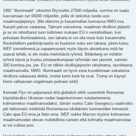
1992 "illuminaatit" orkestroi Brysseliin 27500 miljardia, summa on saatu
kasvamaan nyt 65000 miljardiin, joilla oli tarkoitus luoda uusi
maailmanjärjestys. (Me elämme jo kasarimafian luomassa NWO:ssa,
Kasarit palvoo saatanaa, Talmunt uskontona, maailman rikollisin järjestö
ja se on rahoittanut tuon todisteen mukaan EU:n verirahoillaan, kun
puhutaan illuminaateista, sen takana ei voi olla muut kuin kasarimafia.
Rockefellerin pankkidynastia on kuuluisin suku sen takana, johon kuluu
WEF toimielimenä ja vapaamuurarit myös täysin alistettuina mitä he
saavat tehdä, ei ole muita merkittäviä ryhmiä. Bilderberg on mitätön
ryhmä tässä ja kuuluu jompaankumpaan ryhmään sen jäsenet, samoin
300 komitea jne, jne. EU on tällöin rikollisjärjestön rahoittama, tavoitteena
maailmanvalta, NWO. Illuminaatti on hyvä sana kuvailemaan sekalaista
rikollista salaseura eliittiä, muttei kerro ketä he ovat. Trump on käynyt
kiinni valtaavaan ongelmaan purkaen sitä!)
Kenraali Flyn on paljastanut että globalisti eliitti suunnitteli Romaniaa
käytettäväksi Ukrainan sodan laajentumiseen sotatantereena
kolmanneksi maailmansodaksi, tämän vuoksi Calin Georgescu vaalivoitto
piti laittomasti mitätöidä Romaniassa sikäläisten tuomareiden toimesta!
Calin ajaa EU eroa ja Nato eroa. WEF nukke Macron myönsi kolmannen
maailmansodan olevan mahdollista sanoen että kolmatta maailmansotaa
ei voi sulkea pois.