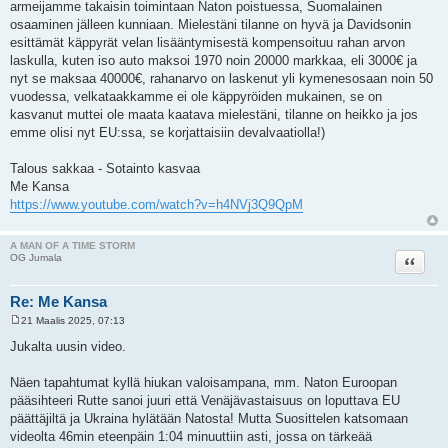
armeijamme takaisin toimintaan Naton poistuessa, Suomalainen
osaaminen jälleen kunniaan. Mielestäni tilanne on hyvä ja Davidsonin
esittämät käppyrät velan lisääntymisestä kompensoituu rahan arvon
laskulla, kuten iso auto maksoi 1970 noin 20000 markkaa, eli 3000€ ja
nyt se maksaa 40000€, rahanarvo on laskenut yli kymenesosaan noin 50
vuodessa, velkataakkamme ei ole käppyröiden mukainen, se on
kasvanut muttei ole maata kaatava mielestäni, tilanne on heikko ja jos
emme olisi nyt EU:ssa, se korjattaisiin devalvaatiolla!)
Talous sakkaa - Sotainto kasvaa
Me Kansa
https://www.youtube.com/watch?v=h4NVj3Q9QpM
A MAN OF A TIME STORM
Lainaa
OG Jumala
Re: Me Kansa
21 Maalis 2025, 07:13
V
i
Jukalta uusin video.
e
s
t
Näen tapahtumat kyllä hiukan valoisampana, mm. Naton Euroopan
i
pääsihteeri Rutte sanoi juuri että Venäjävastaisuus on loputtava EU
päättäjiltä ja Ukraina hylätään Natosta! Mutta Suosittelen katsomaan
videolta 46min eteenpäin 1:04 minuuttiin asti, jossa on tärkeää