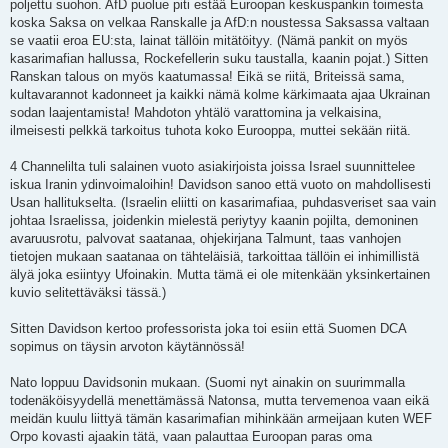
poljettu suohon. AfD puolue piti estää Euroopan keskuspankin toimesta
koska Saksa on velkaa Ranskalle ja AfD:n noustessa Saksassa valtaan
se vaatii eroa EU:sta, lainat tällöin mitätöityy. (Nämä pankit on myös
kasarimafian hallussa, Rockefellerin suku taustalla, kaanin pojat.) Sitten
Ranskan talous on myös kaatumassa! Eikä se riitä, Briteissä sama,
kultavarannot kadonneet ja kaikki nämä kolme kärkimaata ajaa Ukrainan
sodan laajentamista! Mahdoton yhtälö varattomina ja velkaisina,
ilmeisesti pelkkä tarkoitus tuhota koko Eurooppa, muttei sekään riitä.
4 Channelilta tuli salainen vuoto asiakirjoista joissa Israel suunnittelee
iskua Iranin ydinvoimaloihin! Davidson sanoo että vuoto on mahdollisesti
Usan hallitukselta. (Israelin eliitti on kasarimafiaa, puhdasveriset saa vain
johtaa Israelissa, joidenkin mielestä periytyy kaanin pojilta, demoninen
avaruusrotu, palvovat saatanaa, ohjekirjana Talmunt, taas vanhojen
tietojen mukaan saatanaa on tähteläisiä, tarkoittaa tällöin ei inhimillistä
älyä joka esiintyy Ufoinakin. Mutta tämä ei ole mitenkään yksinkertainen
kuvio selitettäväksi tässä.)
Sitten Davidson kertoo professorista joka toi esiin että Suomen DCA
sopimus on täysin arvoton käytännössä!
Nato loppuu Davidsonin mukaan. (Suomi nyt ainakin on suurimmalla
todenäköisyydellä menettämässä Natonsa, mutta tervemenoa vaan eikä
meidän kuulu liittyä tämän kasarimafian mihinkään armeijaan kuten WEF
Orpo kovasti ajaakin tätä, vaan palauttaa Euroopan paras oma