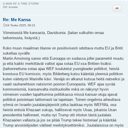
A MAN OF A TIME STORM
Lainaa
OG Jumala
Re: Me Kansa
24 Touko 2025, 06:21
V
i
Viimeisestä Me kansasta, Davidsonia. (laitan sulkuihin omaa
e
tarkennusta, lisäystä.)
s
t
i
Koko muun maailman tilanne on positiivisesti odottava mutta EU ja Britit
sukeltaa syvälle.
Martin Amstrong sanoo että Eurooppa on sodassa jollei parametrit muutu
ja että kaikki merkittävät valtiot ajaa sotaa EU:ssa Brittien lisäksi.
(tarkennettuna sotaa ajaa WEF koulutetut yuongleader politikot, heistä
koostuva EU komissio, myös Bilderberg kutsu kääntää yleensä politikon
kuten väitetysti Marinille kävi. Venäjä on alkanut kutsua heitä natseiksi ja
vaatii rauhanehtoon natsismin poiston Euroopasta. WEF ajaa syvää
kommonismiä, kansanvalta instituutioille mikä on näkynyt hyvin
viimeisen vuoden tapahtumina politiikassa missä kansan etuja ajavat
politikot poistetaan laittomasti tai tapetaan. Toinen ongelmia aiheuttava
ryhmä on Israelin juutalaisjärjestöt jotka laukkaa myös WEFfillä, osa
heistä entisiä Khazaari sukuja, hallitsevat myös Usaa, jokaista Usan
presidenttiä hallinneet, mutta nyt Trump otti irtioton tästä juutalais
Khazaarien vallasta ja jos se pitää Trump tekee historiaa! ja kääntää
Trump arvostelijoiden väitteet merkityksettömiksi. Juutalaisissa on myös