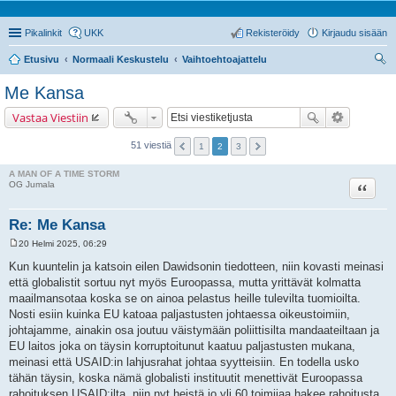
Pikalinkit
UKK
Rekisteröidy
Kirjaudu sisään
Etusivu
Normaali Keskustelu
Vaihtoehtoajattelu
tsi
Me Kansa
Vastaa Viestiin
51 viestiä
1
2
3
A MAN OF A TIME STORM
Lainaa
OG Jumala
Re: Me Kansa
20 Helmi 2025, 06:29
V
i
Kun kuuntelin ja katsoin eilen Dawidsonin tiedotteen, niin kovasti meinasi
e
että globalistit sortuu nyt myös Euroopassa, mutta yrittävät kolmatta
s
t
maailmansotaa koska se on ainoa pelastus heille tulevilta tuomioilta.
i
Nosti esiin kuinka EU katoaa paljastusten johtaessa oikeustoimiin,
johtajamme, ainakin osa joutuu väistymään poliittisilta mandaateiltaan ja
EU laitos joka on täysin korruptoitunut kaatuu paljastusten mukana,
meinasi että USAID:in lahjusrahat johtaa syytteisiin. En todella usko
tähän täysin, koska nämä globalisti instituutit menettivät Euroopassa
rahoituksen USAID:ilta, niin nyt heistä jo yli 60 toimijaa hakee rahoitusta