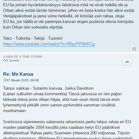
EU:lta joinain hyväntekeväisyys laitoksina mitä ne eivät todella ole ja
Orban aikoi estää tämän toiminnan, johon en luota koska hän aikoi estää
Venäjäpakotteet ja perui viime hetkellä, eli kiristää vain rahaa, etuja
EU:lta, jos täällä ei ole parempia kansan etujen puolesta olevia toimijoita
kuin Orban niin surkealta näyttää.
Teko - Tutkinta - Tekijä - Tuomio!
https://www.youtube.com/watch?v=N0yzPP9AKCg
A MAN OF A TIME STORM
Lainaa
OG Jumala
Re: Me Kansa
07 Maalis 2025, 09:38
V
i
Talous sakkaa - Sotainto kasvaa, Jukka Davidson
e
(Laitan sulkuihin omaa kommenttia) Tässä jaksossa on niin paljon
s
t
tärkeää tietoa josta ollaan hiljaa, että tuon osan niistä tässä esiin
i
lyhennettynä pitkälti omin sanoin pyrkimättä sanoman sisältöä
muuttamaan.
Sveitsissä sijainneesta salaisesta rahastosta jaettu lahjus rahaa eri EU
maiden päättäjille 2004 kesällä jotta saadaan tietyt EU päätökset
allekirjoitettua! Rahaa jaettu Suomeen yhteensä 200 miljoonaa. Täysin
rikollista toimintaa. (Riittänee EU irtaantumisen syyksi ilman sanktioita!)