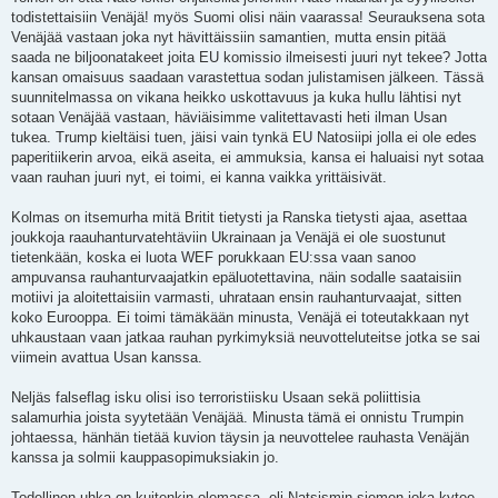
todistettaisiin Venäjä! myös Suomi olisi näin vaarassa! Seurauksena sota
Venäjää vastaan joka nyt hävittäissiin samantien, mutta ensin pitää
saada ne biljoonatakeet joita EU komissio ilmeisesti juuri nyt tekee? Jotta
kansan omaisuus saadaan varastettua sodan julistamisen jälkeen. Tässä
suunnitelmassa on vikana heikko uskottavuus ja kuka hullu lähtisi nyt
sotaan Venäjää vastaan, häviäisimme valitettavasti heti ilman Usan
tukea. Trump kieltäisi tuen, jäisi vain tynkä EU Natosiipi jolla ei ole edes
paperitiikerin arvoa, eikä aseita, ei ammuksia, kansa ei haluaisi nyt sotaa
vaan rauhan juuri nyt, ei toimi, ei kanna vaikka yrittäisivät.
Kolmas on itsemurha mitä Britit tietysti ja Ranska tietysti ajaa, asettaa
joukkoja raauhanturvatehtäviin Ukrainaan ja Venäjä ei ole suostunut
tietenkään, koska ei luota WEF porukkaan EU:ssa vaan sanoo
ampuvansa rauhanturvaajatkin epäluotettavina, näin sodalle saataisiin
motiivi ja aloitettaisiin varmasti, uhrataan ensin rauhanturvaajat, sitten
koko Eurooppa. Ei toimi tämäkään minusta, Venäjä ei toteutakkaan nyt
uhkaustaan vaan jatkaa rauhan pyrkimyksiä neuvotteluteitse jotka se sai
viimein avattua Usan kanssa.
Neljäs falseflag isku olisi iso terroristiisku Usaan sekä poliittisia
salamurhia joista syytetään Venäjää. Minusta tämä ei onnistu Trumpin
johtaessa, hänhän tietää kuvion täysin ja neuvottelee rauhasta Venäjän
kanssa ja solmii kauppasopimuksiakin jo.
Todellinen uhka on kuitenkin olemassa, eli Natsismin siemen joka kytee