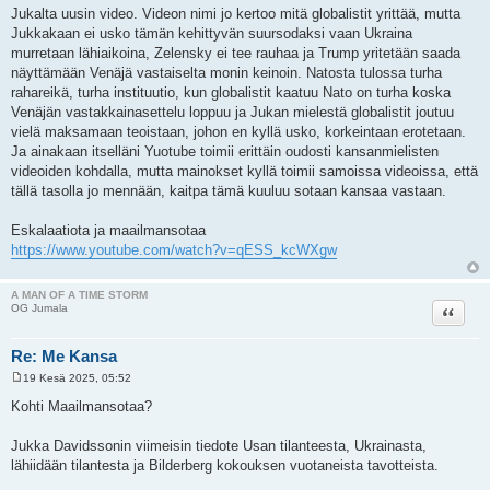
i
Jukalta uusin video. Videon nimi jo kertoo mitä globalistit yrittää, mutta
e
Jukkakaan ei usko tämän kehittyvän suursodaksi vaan Ukraina
s
t
murretaan lähiaikoina, Zelensky ei tee rauhaa ja Trump yritetään saada
i
näyttämään Venäjä vastaiselta monin keinoin. Natosta tulossa turha
rahareikä, turha instituutio, kun globalistit kaatuu Nato on turha koska
Venäjän vastakkainasettelu loppuu ja Jukan mielestä globalistit joutuu
vielä maksamaan teoistaan, johon en kyllä usko, korkeintaan erotetaan.
Ja ainakaan itselläni Yuotube toimii erittäin oudosti kansanmielisten
videoiden kohdalla, mutta mainokset kyllä toimii samoissa videoissa, että
tällä tasolla jo mennään, kaitpa tämä kuuluu sotaan kansaa vastaan.
Eskalaatiota ja maailmansotaa
https://www.youtube.com/watch?v=qESS_kcWXgw
A MAN OF A TIME STORM
Lainaa
OG Jumala
Re: Me Kansa
19 Kesä 2025, 05:52
V
i
Kohti Maailmansotaa?
e
s
t
Jukka Davidssonin viimeisin tiedote Usan tilanteesta, Ukrainasta,
i
lähiidään tilantesta ja Bilderberg kokouksen vuotaneista tavotteista.