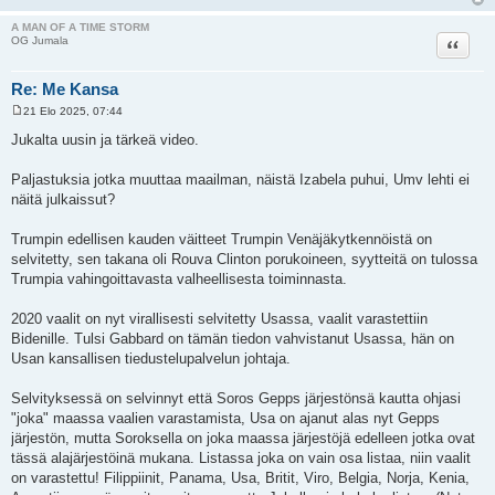
A MAN OF A TIME STORM
Lainaa
OG Jumala
Re: Me Kansa
21 Elo 2025, 07:44
V
i
Jukalta uusin ja tärkeä video.
e
s
t
Paljastuksia jotka muuttaa maailman, näistä Izabela puhui, Umv lehti ei
i
näitä julkaissut?
Trumpin edellisen kauden väitteet Trumpin Venäjäkytkennöistä on
selvitetty, sen takana oli Rouva Clinton porukoineen, syytteitä on tulossa
Trumpia vahingoittavasta valheellisesta toiminnasta.
2020 vaalit on nyt virallisesti selvitetty Usassa, vaalit varastettiin
Bidenille. Tulsi Gabbard on tämän tiedon vahvistanut Usassa, hän on
Usan kansallisen tiedustelupalvelun johtaja.
Selvityksessä on selvinnyt että Soros Gepps järjestönsä kautta ohjasi
"joka" maassa vaalien varastamista, Usa on ajanut alas nyt Gepps
järjestön, mutta Soroksella on joka maassa järjestöjä edelleen jotka ovat
tässä alajärjestöinä mukana. Listassa joka on vain osa listaa, niin vaalit
on varastettu! Filippiinit, Panama, Usa, Britit, Viro, Belgia, Norja, Kenia,