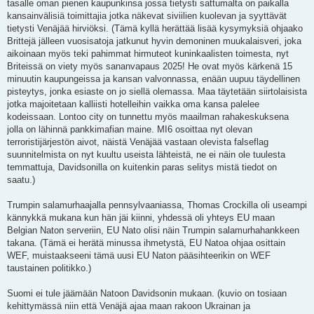
tasalle oman pienen kaupunkinsa jossa tietysti sattumalta on paikalla
kansainvälisiä toimittajia jotka näkevat siviilien kuolevan ja syyttävät
tietysti Venäjää hirviöksi. (Tämä kyllä herättää lisää kysymyksiä ohjaako
Brittejä jälleen vuosisatoja jatkunut hyvin demoninen muukalaisveri, joka
aikoinaan myös teki pahimmat hirmuteot kuninkaalisten toimesta, nyt
Briteissä on viety myös sananvapaus 2025! He ovat myös kärkenä 15
minuutin kaupungeissa ja kansan valvonnassa, enään uupuu täydellinen
pisteytys, jonka esiaste on jo siellä olemassa. Maa täytetään siirtolaisista
jotka majoitetaan kalliisti hotelleihin vaikka oma kansa palelee
kodeissaan. Lontoo city on tunnettu myös maailman rahakeskuksena
jolla on lähinnä pankkimafian maine. MI6 osoittaa nyt olevan
terroristijärjestön aivot, näistä Venäjää vastaan olevista falseflag
suunnitelmista on nyt kuultu useista lähteistä, ne ei näin ole tuulesta
temmattuja, Davidsonilla on kuitenkin paras selitys mistä tiedot on
saatu.)
Trumpin salamurhaajalla pennsylvaaniassa, Thomas Crockilla oli useampi
kännykkä mukana kun hän jäi kiinni, yhdessä oli yhteys EU maan
Belgian Naton serveriin, EU Nato olisi näin Trumpin salamurhahankkeen
takana. (Tämä ei herätä minussa ihmetystä, EU Natoa ohjaa osittain
WEF, muistaakseeni tämä uusi EU Naton pääsihteerikin on WEF
taustainen politikko.)
Suomi ei tule jäämään Natoon Davidsonin mukaan. (kuvio on tosiaan
kehittymässä niin että Venäjä ajaa maan rakoon Ukrainan ja