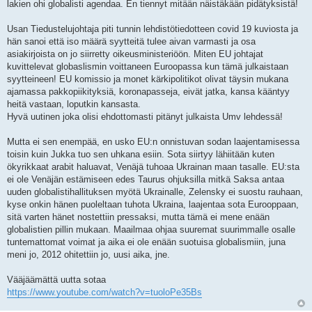
lakien ohi globalisti agendaa. En tiennyt mitään näistäkään pidätyksistä!
Usan Tiedustelujohtaja piti tunnin lehdistötiedotteen covid 19 kuviosta ja
hän sanoi että iso määrä syytteitä tulee aivan varmasti ja osa
asiakirjoista on jo siirretty oikeusministeriöön. Miten EU johtajat
kuvittelevat globaslismin voittaneen Euroopassa kun tämä julkaistaan
syytteineen! EU komissio ja monet kärkipolitikot olivat täysin mukana
ajamassa pakkopiikityksiä, koronapasseja, eivät jatka, kansa kääntyy
heitä vastaan, loputkin kansasta.
Hyvä uutinen joka olisi ehdottomasti pitänyt julkaista Umv lehdessä!
Mutta ei sen enempää, en usko EU:n onnistuvan sodan laajentamisessa
toisin kuin Jukka tuo sen uhkana esiin. Sota siirtyy lähiitään kuten
ökyrikkaat arabit haluavat, Venäjä tuhoaa Ukrainan maan tasalle. EU:sta
ei ole Venäjän estämiseen edes Taurus ohjuksilla mitkä Saksa antaa
uuden globalistihallituksen myötä Ukrainalle, Zelensky ei suostu rauhaan,
kyse onkin hänen puoleltaan tuhota Ukraina, laajentaa sota Eurooppaan,
sitä varten hänet nostettiin pressaksi, mutta tämä ei mene enään
globalistien pillin mukaan. Maailmaa ohjaa suuremat suurimmalle osalle
tuntemattomat voimat ja aika ei ole enään suotuisa globalismiin, juna
meni jo, 2012 ohitettiin jo, uusi aika, jne.
Vääjäämättä uutta sotaa
https://www.youtube.com/watch?v=tuoloPe35Bs