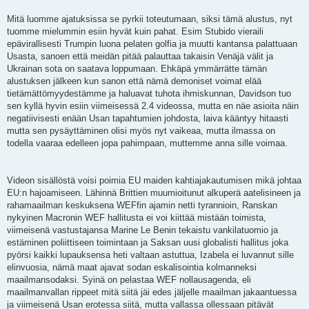
Mitä luomme ajatuksissa se pyrkii toteutumaan, siksi tämä alustus, nyt
tuomme mielummin esiin hyvät kuin pahat. Esim Stubido vieraili
epävirallisesti Trumpin luona pelaten golfia ja muutti kantansa palattuaan
Usasta, sanoen että meidän pitää palauttaa takaisin Venäjä välit ja
Ukrainan sota on saatava loppumaan. Ehkäpä ymmärrätte tämän
alustuksen jälkeen kun sanon että nämä demoniset voimat elää
tietämättömyydestämme ja haluavat tuhota ihmiskunnan, Davidson tuo
sen kyllä hyvin esiin viimeisessä 2.4 videossa, mutta en näe asioita näin
negatiivisesti enään Usan tapahtumien johdosta, laiva kääntyy hitaasti
mutta sen pysäyttäminen olisi myös nyt vaikeaa, mutta ilmassa on
todella vaaraa edelleen jopa pahimpaan, muttemme anna sille voimaa.
Videon sisällöstä voisi poimia EU maiden kahtiajakautumisen mikä johtaa
EU:n hajoamiseen. Lähinnä Brittien muumioitunut alkuperä aatelisineen ja
rahamaailman keskuksena WEFfin ajamin netti tyrannioin, Ranskan
nykyinen Macronin WEF hallitusta ei voi kiittää mistään toimista,
viimeisenä vastustajansa Marine Le Benin tekaistu vankilatuomio ja
estäminen poliittiseen toimintaan ja Saksan uusi globalisti hallitus joka
pyörsi kaikki lupauksensa heti valtaan astuttua, Izabela ei luvannut sille
elinvuosia, nämä maat ajavat sodan eskalisointia kolmanneksi
maailmansodaksi. Syinä on pelastaa WEF nollausagenda, eli
maailmanvallan rippeet mitä siitä jäi edes jäljelle maailman jakaantuessa
ja viimeisenä Usan erotessa siitä, mutta vallassa ollessaan pitävät