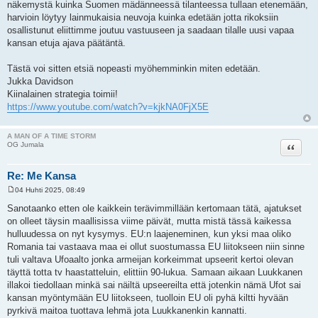
näkemystä kuinka Suomen mädänneessä tilanteessa tullaan etenemään,
harvioin löytyy lainmukaisia neuvoja kuinka edetään jotta rikoksiin
osallistunut eliittimme joutuu vastuuseen ja saadaan tilalle uusi vapaa
kansan etuja ajava päätäntä.
Tästä voi sitten etsiä nopeasti myöhemminkin miten edetään.
Jukka Davidson
Kiinalainen strategia toimii!
https://www.youtube.com/watch?v=kjkNA0FjX5E
A MAN OF A TIME STORM
Lainaa
OG Jumala
Re: Me Kansa
04 Huhti 2025, 08:49
V
i
Sanotaanko etten ole kaikkein terävimmillään kertomaan tätä, ajatukset
e
on olleet täysin maallisissa viime päivät, mutta mistä tässä kaikessa
s
t
hulluudessa on nyt kysymys. EU:n laajeneminen, kun yksi maa oliko
i
Romania tai vastaava maa ei ollut suostumassa EU liitokseen niin sinne
tuli valtava Ufoaalto jonka armeijan korkeimmat upseerit kertoi olevan
täyttä totta tv haastatteluin, elittiin 90-lukua. Samaan aikaan Luukkanen
illakoi tiedollaan minkä sai näiltä upseereilta että jotenkin nämä Ufot sai
kansan myöntymään EU liitokseen, tuolloin EU oli pyhä kiltti hyvään
pyrkivä maitoa tuottava lehmä jota Luukkanenkin kannatti.