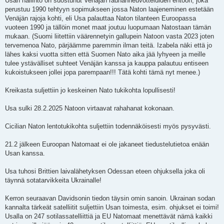
Usan hallinto on suostunut Venäjän rauhanneuvotteluiden ehtoon, joka
perustuu 1990 tehtyyn sopimukseen jossa Naton laajeneminen estetään
Venäjän rajoja kohti, eli Usa palauttaa Naton tilanteen Euroopassa
vuoteen 1990 ja tällöin monet maat joutuu luopumaan Natostaan tämän
mukaan. (Suomi liitettiin väärennetyin gallupein Natoon vasta 2023 joten
tervemenoa Nato, pärjäämme paremmin ilman teitä. Izabela näki että jo
lähes kaksi vuotta sitten että Suomen Nato aika jää lyhyeen ja meille
tulee ystävälliset suhteet Venäjän kanssa ja kauppa palautuu entiseen
kukoistukseen jollei jopa parempaan!!! Tätä kohti tämä nyt menee.)
Kreikasta suljettiin jo keskeinen Nato tukikohta lopullisesti!
Usa sulki 28.2.2025 Natoon virtaavat rahahanat kokonaan.
Cicilian Naton lentotukikohta suljettiin todennäköisesti myös pysyvästi.
21.2 jälkeen Euroopan Natomaat ei ole jakaneet tiedustelutietoa enään
Usan kanssa.
Usa tuhosi Brittien laivalähetyksen Odessan eteen ohjuksella joka oli
täynnä sotatarvikkeita Ukrainalle!
Kerron seuraavan Davidsonin tiedon täysin omin sanoin. Ukrainan sodan
kannalta tärkeät satelliitit suljettiin Usan toimesta, esim. ohjukset ei toimi!
Usalla on 247 sotilassatelliittiä ja EU Natomaat menettävät nämä kaikki