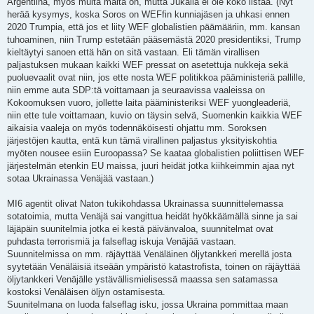
Argentiina, myös muita maita on, mutta Jukalla ei ole koko listaa. (Nyt
herää kysymys, koska Soros on WEFfin kunniajäsen ja uhkasi ennen
2020 Trumpia, että jos et liity WEF globalistien päämääriin, mm. kansan
tuhoaminen, niin Trump estetään pääsemästä 2020 presidentiksi, Trump
kieltäytyi sanoen että hän on sitä vastaan. Eli tämän virallisen
paljastuksen mukaan kaikki WEF pressat on asetettuja nukkeja sekä
puoluevaalit ovat niin, jos ette nosta WEF politikkoa pääministeriä pallille,
niin emme auta SDP:tä voittamaan ja seuraavissa vaaleissa on
Kokoomuksen vuoro, jollette laita pääministeriksi WEF yuongleaderiä,
niin ette tule voittamaan, kuvio on täysin selvä, Suomenkin kaikkia WEF
aikaisia vaaleja on myös todennäköisesti ohjattu mm. Soroksen
järjestöjen kautta, entä kun tämä virallinen paljastus yksityiskohtia
myöten nousee esiin Euroopassa? Se kaataa globalistien poliittisen WEF
järjestelmän etenkin EU maissa, juuri heidät jotka kiihkeimmin ajaa nyt
sotaa Ukrainassa Venäjää vastaan.)
MI6 agentit olivat Naton tukikohdassa Ukrainassa suunnittelemassa
sotatoimia, mutta Venäjä sai vangittua heidät hyökkäämällä sinne ja sai
läjäpäin suunitelmia jotka ei kestä päivänvaloa, suunnitelmat ovat
puhdasta terrorismiä ja falseflag iskuja Venäjää vastaan.
Suunnitelmissa on mm. räjäyttää Venäläinen öljytankkeri merellä josta
syytetään Venäläisiä itseään ympäristö katastrofista, toinen on räjäyttää
öljytankkeri Venäjälle ystävällismielisessä maassa sen satamassa
kostoksi Venäläisen öljyn ostamisesta.
Suunitelmana on luoda falseflag isku, jossa Ukraina pommittaa maan