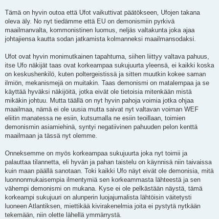
Tämä on hyvin outoa että Ufot vaikuttivat päätökseen, Ufojen takana
oleva äly. No nyt tiedämme että EU on demonismiin pyrkivä
maailmanvalta, kommonistinen luomus, neljäs valtakunta joka ajaa
johtajiensa kautta sodan jatkamista kolmanneksi maailmansodaksi.
Ufot ovat hyvin monimutkainen tapahtuma, siihen liittyy valtava pahuus,
itse Ufo näkijät taas ovat korkeampaa sukujuurta yleensä, ei kaikki koska
on keskushenkilö, kuten poltergeistissä ja sitten muutkin kokee saman
ilmiön, mekanismejä on muitakin. Taas demonismi on matalempaa ja se
käyttää hyväksi näkijöitä, jotka eivät ole tietoisia mitenkään mistä
mikäkin johtuu. Mutta täällä on nyt hyvin pahoja voimia jotka ohjaa
maailmaa, nämä ei ole uusia mutta saivat nyt valtavan voiman WEF
eliitin manatessa ne esiin, kutsumalla ne esiin teoillaan, toimien
demonismin asiamiehinä, syntyi negatiivinen pahuuden pelon kenttä
maailmaan ja tässä nyt olemme.
Onneksemme on myös korkeampaa sukujuurta joka nyt toimii ja
palauttaa tilannetta, eli hyvän ja pahan taistelu on käynnisä niin taivaissa
kuin maan päällä sanotaan. Toki kaikki Ufo näyt eivät ole demonisia, mitä
luonnonmukaisempia ilmentymiä sen korkeammasta lähteestä ja sen
vähempi demonismi on mukana. Kyse ei ole pelkästään näystä, tämä
korkeampi sukujuuri on alunperin luojajumalista lähtöisin väitetysti
luoneen Atlantiksen, miettikää kivirakenelmia joita ei pystytä nytkään
tekemään, niin olette lähellä ymmärrystä.