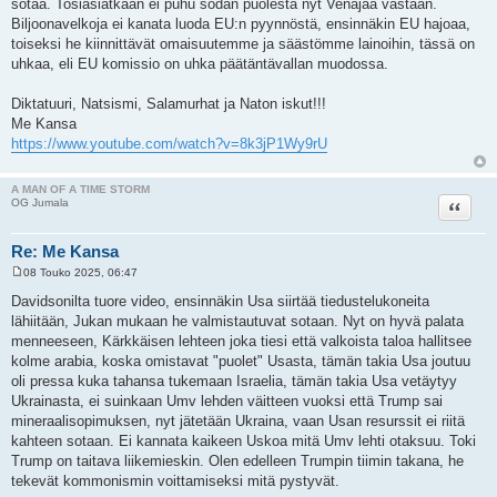
sotaa. Tosiasiatkaan ei puhu sodan puolesta nyt Venäjää vastaan.
Biljoonavelkoja ei kanata luoda EU:n pyynnöstä, ensinnäkin EU hajoaa,
toiseksi he kiinnittävät omaisuutemme ja säästömme lainoihin, tässä on
uhkaa, eli EU komissio on uhka päätäntävallan muodossa.
Diktatuuri, Natsismi, Salamurhat ja Naton iskut!!!
Me Kansa
https://www.youtube.com/watch?v=8k3jP1Wy9rU
A MAN OF A TIME STORM
Lainaa
OG Jumala
Re: Me Kansa
08 Touko 2025, 06:47
V
i
Davidsonilta tuore video, ensinnäkin Usa siirtää tiedustelukoneita
e
lähiitään, Jukan mukaan he valmistautuvat sotaan. Nyt on hyvä palata
s
t
menneeseen, Kärkkäisen lehteen joka tiesi että valkoista taloa hallitsee
i
kolme arabia, koska omistavat "puolet" Usasta, tämän takia Usa joutuu
oli pressa kuka tahansa tukemaan Israelia, tämän takia Usa vetäytyy
Ukrainasta, ei suinkaan Umv lehden väitteen vuoksi että Trump sai
mineraalisopimuksen, nyt jätetään Ukraina, vaan Usan resurssit ei riitä
kahteen sotaan. Ei kannata kaikeen Uskoa mitä Umv lehti otaksuu. Toki
Trump on taitava liikemieskin. Olen edelleen Trumpin tiimin takana, he
tekevät kommonismin voittamiseksi mitä pystyvät.