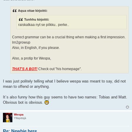
V
i
e
Aqua vitae kirjoitti:
s
t
Tunhhu kirjoitti:
i
raiskatkaa nyt se pilkku.. perke..
Correct grammar can be a crucial thing when making a first impression.
lrn2growup
Also, in English, if you please.
Also, a protip for Wespa,
THAT'S A BOT!
Check out "his homepage".
I was just politely telling what I believe wespa was meant to say, did not
mean to offend or anything.
It´s also funny how this guy seems to have two names: Tobias and Matt.
Obvious bot is obvious.
Wespa
Ylläpitäjä
Re: Newbie here