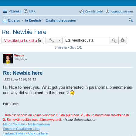
Pikalinkit
UKK
Rekisteröidy
Kirjaudu sisään
Etusivu
In English
English discussion
tsi
Re: Newbie here
Viestiketju Lukittu
6 viestiä • Sivu
1
/
1
Wespa
Ylläpitäjä
Re: Newbie here
22 Loka 2010, 01:22
V
i
Hi. Nice to meet you. What got you interested in paranormal phenomenas
e
and why did you join
ed
in this forum?
s
t
i
Edit: Fixed
- Kaikella tiedolla on kolme vaihetta:
1.
Sitä pilkataan.
2.
Sitä vastustetaan raivokkaasti.
3.
Se hyväksytään itsestäänselvyytenä.
-
Arthur Schopenhauer
Me on Youtube - Meitsi tuubissa
Suomen Galaktinen Liitto
Tärkeät linkkini - Click på here