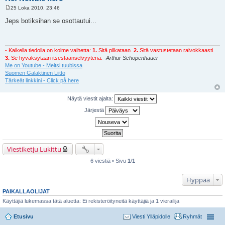
25 Loka 2010, 23:46
V
i
Jeps botiksihan se osottautui...
e
s
t
i
- Kaikella tiedolla on kolme vaihetta:
1.
Sitä pilkataan.
2.
Sitä vastustetaan raivokkaasti.
3.
Se hyväksytään itsestäänselvyytenä.
-
Arthur Schopenhauer
Me on Youtube - Meitsi tuubissa
Suomen Galaktinen Liitto
Tärkeät linkkini - Click på here
Näytä viestit ajalta:
Järjestä
Viestiketju Lukittu
6 viestiä • Sivu
1
/
1
Hyppää
PAIKALLAOLIJAT
Käyttäjiä lukemassa tätä aluetta: Ei rekisteröityneitä käyttäjiä ja 1 vierailija
Etusivu
Viesti Ylläpidolle
Ryhmät