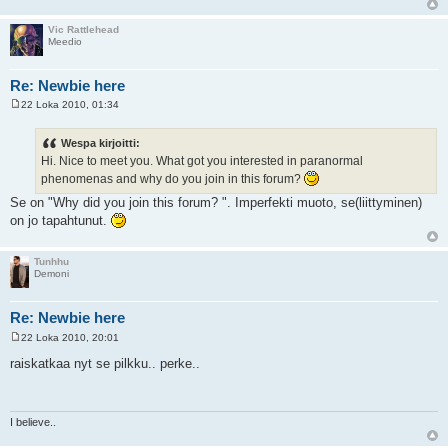
Vic Rattlehead
Meedio
Re: Newbie here
22 Loka 2010, 01:34
V
i
e
Wespa kirjoitti:
s
Hi. Nice to meet you. What got you interested in paranormal
t
i
phenomenas and why do you join in this forum?
Se on "Why did you join this forum? ". Imperfekti muoto, se(liittyminen)
on jo tapahtunut.
Tunhhu
Demoni
Re: Newbie here
22 Loka 2010, 20:01
V
i
raiskatkaa nyt se pilkku.. perke..
e
s
t
i
I believe..