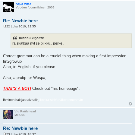
Aqua vitae
Vuoden foorumilainen 2009
Re: Newbie here
22 Loka 2010, 22:55
V
i
e
Tunhhu kirjoitti:
s
raiskatkaa nyt se pilkku.. perke..
t
i
Correct grammar can be a crucial thing when making a first impression.
lrn2growup
Also, in English, if you please.
Also, a protip for Wespa,
THAT'S A BOT!
Check out "his homepage".
Ihminen halajaa taivaalle,
koska sieltä näkee enemmän
.
Vic Rattlehead
Meedio
Re: Newbie here
23 Loka 2010, 18:37