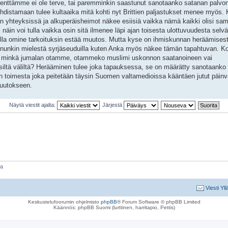
 kenttämme ei ole terve, tai paremminkin saastunut sanotaanko satanan palvo
uhdistamaan tulee kultaaika mitä kohti nyt Brittien paljastukset menee myös.
n yhteyksissä ja alkuperäisheimot näkee esiisiä vaikka nämä kaikki olisi sa
in voi tulla vaikka osin sitä ilmenee läpi ajan toisesta ulottuvuudesta selväst
uksilla omine tarkoituksin estää muutos. Mutta kyse on ihmiskunnan heräämises
nunkin mielestä syrjäseuduilla kuten Anka myös näkee tämän tapahtuvan. Ko
iitä minkä jumalan otamme, otammeko muslimi uskonnon saatanoineen vai
siltä väliltä? Herääminen tulee joka tapauksessa, se on määrätty sanotaanko
n toimesta joka peitetään täysin Suomen valtamedioissa kääntäen jutut päinv
muutokseen.
Näytä viestit ajalta:
Järjestä
aa
Viesti Yll
Keskustelufoorumin ohjelmisto
phpBB
® Forum Software © phpBB Limited
Käännös: phpBB Suomi (lurttinen, harritapio, Pettis)