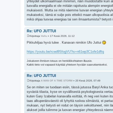
yhteydet ulkomaailmaan minimiin, näin muodostatte kuin al
luovalla energialla ei ole mitään rajoitusta alempiin ener
mukaisesti. Mutta se mitä näemme luovan energian yhtey
mukaiseksi, tämä ei sulje pois etteikö maan ulkopuolisia aluk
mikä ohjaa luovaa energiaa tai sen ilmaantumista? tietysti
Re: UFO JUTTUI
Kirjoittaja
Vallu
»
17 Kesä 2026, 11:12
V
i
Pikkuhiljaa hyvä tulee . Kanavan nimikin Ufo Juttui
e
s
t
https://youtu.be/rcwd9SfogVU?is=n61wp3C1ofe1dftq
i
Jokaiseen ihmisen totuus on henkilökohtainen illuusio.
Kaikki tieto voi vapaasti käyttää yhteisen hyvään saavuttamiseksi.
Re: UFO JUTTUI
Kirjoittaja
A MAN OF A TIME STORM
»
20 Kesä 2026, 07:49
V
i
Se on miten se tuodaan esiin, tässä jutussa Baryl Anka tu
e
syvästä tilasta, kyse on syvällisestä psykologisesta vert
s
t
kuten Gary Izabelan kanavalla esittää, rh neg veri kuten its
i
taas alkuperäisväestö oli lyhyttä ruskea silmäistä, ei parta
mukaan, nyt tietysti eri rodut on täysin sekoittuneet, niin l
alukset joilla tulimme ja luovan energian yhteydessä näemme