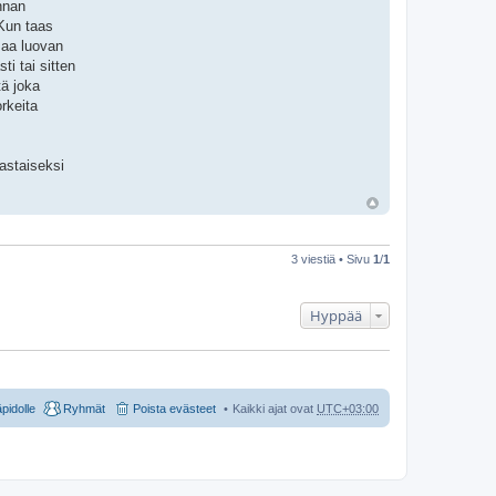
nnan
 Kun taas
maa luovan
i tai sitten
tä joka
rkeita
astaiseksi
3 viestiä • Sivu
1
/
1
Hyppää
äpidolle
Ryhmät
Poista evästeet
Kaikki ajat ovat
UTC+03:00