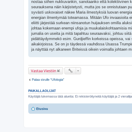
nostaa siihen nukkuvankin, sanotaanko että kolektiivinen
seurauksena näin kärjistetysti, mutta jos se onnistutaan p
syvästi uskovaiset näkee Maria ilmestyksiä luovan energia
energian ilmentymää toteamassa. Mitään Ufo invaasioita ei nä
eliitti järjestää surkean niinsanotun huijauksen omilla al
johtaa kokemaan enempi ufoja ja muukalaiskohtaamisia mi
jumalia on useita ja mitä tapahtuu seuraavaksi, johtuu s
pidättäydymmekö esim. Gurdjieffin korkeissa opeissa, vai 
aikakirjoissa. Se on jo täydessä vauhdissa Usassa Trumpi
ja näyttää nyt alkaneen Briteissä oikein voimalla johtaen 
Vastaa Viestiin
Palaa sivulle “Ufologia”
PAIKALLAOLIJAT
Käyttäjiä lukemassa tätä aluetta: Ei rekisteröityneitä käyttäjiä ja 2 vierailij
Etusivu