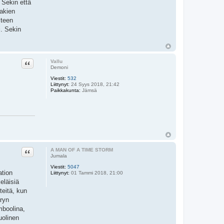
 Sekin että
lakien
steen
i. Sekin
Lainaa
Vallu
Demoni
Viestit:
532
Liittynyt:
24 Syys 2018, 21:42
Paikkakunta:
Jämsä
Lainaa
A MAN OF A TIME STORM
Jumala
Viestit:
5047
ation
Liittynyt:
01 Tammi 2018, 21:00
eläisiä
teitä, kun
aryn
mboolina,
uolinen