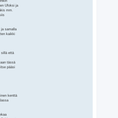
enkin
en Ufoksi ja
näkis mm.
iis
 ja samalla
ten kaikki
sillä että
jaan tässä
 itse pääsi
vinen kenttä
alassa
kekaa