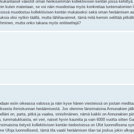
kukantaiset väestöt oman henkisemmän kollektiivisen kentän jossa kehittyä.
gioihin kuten materiaan, se voi näin muodostaa myös konkretiaa tuntematomien 
ksissä muodostuu kollektiivisen kentän mukaiseksi sekä oman heräämisen a
sia olisi nytkin täällä, mutta lähihavainnot, tämä mitä kerroin selittää pitkält
 ihminen, mutta onko takana myös entiteettejä?
odaan esiin oikeassa valossa ja näin kyse hänen viesteissä on jostain medita
auksesta ihmiskunnan heräämisestä. Jos olemme länsimaisina Annunakien jälk
elläni on, parta, pitkä ja vaalea, sinisilmäinen, nämä kaikki on Annunakien piir
a, tummatukkaista, eri veri, naiset hyvin kauniita ja vain 6000 vuotta sitten G
änsimaisina tietysti kollektiivisen kentän tiedostoissa on Ufot luonnollisena sy
 Ufoja luonnollisesti, tämä tila vaatii heräämisen tilan tai joskus jokin ulkop