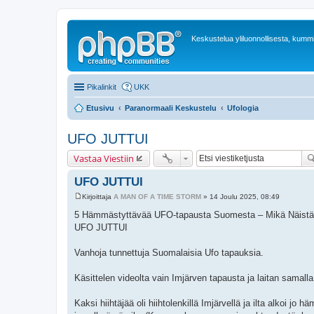
Keskustelua yliluonnollisesta, kummit
Pikalinkit
UKK
Etusivu
Paranormaali Keskustelu
Ufologia
UFO JUTTUI
Vastaa Viestiin
UFO JUTTUI
Kirjoittaja
A MAN OF A TIME STORM
»
14 Joulu 2025, 08:49
V
i
5 Hämmästyttävää UFO-tapausta Suomesta – Mikä Näistä
e
UFO JUTTUI
s
t
i
Vanhoja tunnettuja Suomalaisia Ufo tapauksia.
Käsittelen videolta vain Imjärven tapausta ja laitan samall
Kaksi hiihtäjää oli hiihtolenkillä Imjärvellä ja ilta alkoi jo