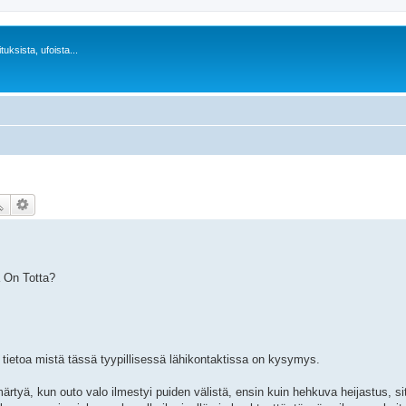
uksista, ufoista...
 On Totta?
a tietoa mistä tässä tyypillisessä lähikontaktissa on kysymys.
 hämärtyä, kun outo valo ilmestyi puiden välistä, ensin kuin hehkuva heijastus, si