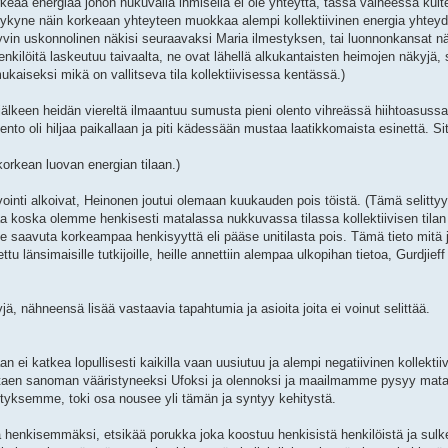
keaa energiaa johon nukuvalla ihmisellä ei ole yhteyttä, tässä vaiheessa kuit
 kykyne näin korkeaan yhteyteen muokkaa alempi kollektiivinen energia yhteyd
yvin uskonnolinen näkisi seuraavaksi Maria ilmestyksen, tai luonnonkansat 
kilöitä laskeutuu taivaalta, ne ovat lähellä alkukantaisten heimojen näkyjä, s
kaiseksi mikä on vallitseva tila kollektiivisessa kentässä.)
älkeen heidän viereltä ilmaantuu sumusta pieni olento vihreässä hiihtoasussa
nto oli hiljaa paikallaan ja piti kädessään mustaa laatikkomaista esinettä. Sit
rkean luovan energian tilaan.)
inti alkoivat, Heinonen joutui olemaan kuukauden pois töistä. (Tämä selittyy 
 koska olemme henkisesti matalassa nukkuvassa tilassa kollektiivisen tilan
aavuta korkeampaa henkisyyttä eli pääse unitilasta pois. Tämä tieto mitä 
ttu länsimaisille tutkijoille, heille annettiin alempaa ulkopihan tietoa, Gurdjieff
, nähneensä lisää vastaavia tapahtumia ja asioita joita ei voinut selittää.
ei katkea lopullisesti kaikilla vaan uusiutuu ja alempi negatiivinen kollektii
taen sanoman vääristyneeksi Ufoksi ja olennoksi ja maailmamme pysyy mat
ityksemme, toki osa nousee yli tämän ja syntyy kehitystä.
ta henkisemmäksi, etsikää porukka joka koostuu henkisistä henkilöistä ja sul