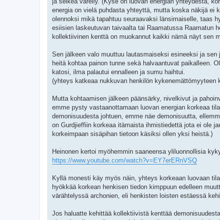
ja selkeä väreily. (Kyse on luovan energian yhteydestä, kor
energia on vielä puhdasta yhteyttä, mutta koska näkijä ei
olennoksi mikä tapahtuu seuraavaksi länsimaiselle, taas h
esiisien laskeutuvan taivaalta tai Raamatussa Raamatun hen
kollektiivinen kenttä on muokannut kaikki nämä näyt sen mu
Sen jälkeen valo muuttuu lautasmaiseksi esineeksi ja sen j
heitä kohtaa painon tunne sekä halvaantuvat paikalleen. Ole
katosi, ilma palautui ennalleen ja sumu haihtui.
(yhteys katkeaa nukkuvan henkilön kykenemättömyyteen ko
Mutta kohtaamisen jälkeen päänsärky, nivelkivut ja pahoinvo
emme pysty vastaanottamaan luovan energian korkeaa tilaa
demonisuudesta johtuen, emme näe demonisuutta, ellemme s
on Gurdjieffiin korkeaa itämaista ihmistiedettä jota ei ole jae
korkeimpaan sisäpihan tietoon käsiksi ollen yksi heistä.)
Heinonen kertoi myöhemmin saaneensa yliluonnollisia kykyjä
https://www.youtube.com/watch?v=EY7erERnVSQ
Kyllä monesti käy myös näin, yhteys korkeaan luovaan tilaan 
hyökkää korkean henkisen tiedon kimppuun edelleen muut
värähtelyssä archonien, eli henkisten loisten estäessä keh
Jos haluatte kehittää kollektiivistä kenttää demonisuudes