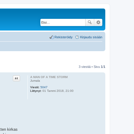
Rekisteröidy
Kirjaudu sisään
3 viestiä • Sivu
1
/
1
Lainaa
A MAN OF A TIME STORM
Jumala
Viestit:
5047
Liittynyt:
01 Tammi 2018, 21:00
tten kirkas