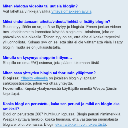
Miten ehdotan videoita tai uutisia blogiin?
Voit lähettää vinkkejä vaikka
yhteyslomakkeen avulla
.
Miksi ehdoittamaani aihetta/videota/linkkiä ei lisätty blogiin?
Suurin syy tähän on se, että se löytyy jo blogista. Ennen jonkun videon
tms. ehdoittamista kannattaa käyttää blogin etsi -toimintoa, joka on
päävalikon alla oikealla. Toinen syy on se, että aihe ei koske tarpeeksi
yliluonnollista. Kolmas syy on se, että sitä ei ole välttämättä vielä lisätty
blogiin, mutta se on julkaisulistalla.
Minulla on kysymys shoppiin liittyen…
Shopilla on oma FAQ-osionsa, jota pääset lukemaan tästä.
Miten saan yhteyden blogin tai foorumin ylläpitoon?
Blogissa:
Ylläpito -alueella
on jokaisen blogin ylläpitäjän
sähköpostiosoite, johon voi ottaa yhteyttä.
Foorumilla:
Kirjoita yksityisviestiä käyttäjälle nimeltä Wespa (tämän
kirjoittaja).
Koska blogi on perustettu, kuka sen perusti ja mikä on blogin eka
artikkeli?
Blogi on perustettu 2007 huhtikuun lopussa. Blogin perusti nimimerkkiä
Wespa käyttävä henkilö, koska huomasi, että vastaavaa suomalaista
blogia ei ollut olemassa. Blogin
ekan artikkelin voit lukea tästä
.