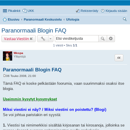
Pikalinkit
UKK
Rekisteröidy
Kirjaudu sisään
Etusivu
Paranormaali Keskustelu
Ufologia
tsi
Paranormaali Blogin FAQ
Vastaa Viestiin
1 viesti • Sivu
1
/
1
Wespa
Lainaa
Ylläpitäjä
Paranormaali Blogin FAQ
06 Touko 2008, 21:00
V
i
Tämä FAQ ei koske pelkästään foorumia, vaan suurimmaksi osaksi itse
e
blogia.
s
t
i
Useimmin kysytyt kysymykset
Miksi viestini ei näy? / Miksi viestini on poistettu? (Blogi)
Se voi johtua paristakin eri syystä:
1.
Viestisi tai nimimerkkisi sisältää kirjosanan tai kirosanoja, jolloinka se