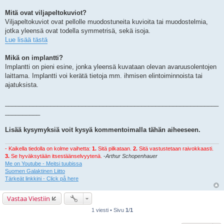
Mitä ovat viljapeltokuviot?
Viljapeltokuviot ovat pellolle muodostuneita kuvioita tai muodostelmia,
jotka yleensä ovat todella symmetrisä, sekä isoja.
Lue lisää tästä
Mikä on implantti?
Implantti on pieni esine, jonka yleensä kuvataan olevan avaruusolentojen
laittama. Implantti voi kerätä tietoja mm. ihmisen elintoiminnoista tai
ajatuksista.
_____________________________________________________________
__________
Lisää kysymyksiä voit kysyä kommentoimalla tähän aiheeseen.
- Kaikella tiedolla on kolme vaihetta:
1.
Sitä pilkataan.
2.
Sitä vastustetaan raivokkaasti.
3.
Se hyväksytään itsestäänselvyytenä.
-
Arthur Schopenhauer
Me on Youtube - Meitsi tuubissa
Suomen Galaktinen Liitto
Tärkeät linkkini - Click på here
Vastaa Viestiin
1 viesti • Sivu
1
/
1