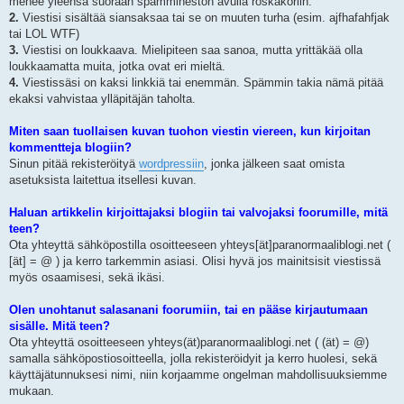
menee yleensä suoraan spämmineston avulla roskakoriin.
2.
Viestisi sisältää siansaksaa tai se on muuten turha (esim. ajfhafahfjak
tai LOL WTF)
3.
Viestisi on loukkaava. Mielipiteen saa sanoa, mutta yrittäkää olla
loukkaamatta muita, jotka ovat eri mieltä.
4.
Viestissäsi on kaksi linkkiä tai enemmän. Spämmin takia nämä pitää
ekaksi vahvistaa ylläpitäjän taholta.
Miten saan tuollaisen kuvan tuohon viestin viereen, kun kirjoitan
kommentteja blogiin?
Sinun pitää rekisteröityä
wordpressiin
, jonka jälkeen saat omista
asetuksista laitettua itsellesi kuvan.
Haluan artikkelin kirjoittajaksi blogiin tai valvojaksi foorumille, mitä
teen?
Ota yhteyttä sähköpostilla osoitteeseen yhteys[ät]paranormaaliblogi.net (
[ät] = @ ) ja kerro tarkemmin asiasi. Olisi hyvä jos mainitsisit viestissä
myös osaamisesi, sekä ikäsi.
Olen unohtanut salasanani foorumiin, tai en pääse kirjautumaan
sisälle. Mitä teen?
Ota yhteyttä osoitteeseen yhteys(ät)paranormaaliblogi.net ( (ät) = @)
samalla sähköpostiosoitteella, jolla rekisteröidyit ja kerro huolesi, sekä
käyttäjätunnuksesi nimi, niin korjaamme ongelman mahdollisuuksiemme
mukaan.