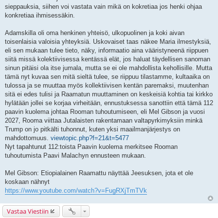
sieppauksia, siihen voi vastata vain mikä on kokretiaa jos henki ohjaa
konkretiaa ihmisessäkin.
Adamskilla oli oma henkinen yhteisö, ulkopuolinen ja koki aivan
toisenlaisia valoisia yhteyksiä. Uskovaiset taas näkee Maria ilmestyksiä,
eli sen mukaan tulee tieto, näky, informaatio aina vääristyneenä riippuen
siitä missä kolektiivisessa kentässä elät, jos haluat täydellisen sanoman
sinun pitäisi ola itse jumala, mutta se ei ole mahdollista kehollisille. Mutta
tämä nyt kuvaa sen mitä sieltä tulee, se riippuu tilastamme, kultaaika on
tulossa ja se muuttaa myös kollektiivisen kentän paremaksi, muutenhan
sitä ei edes tulisi ja Raamatun muuttaminen on keskeisiä kohtia tai kirkko
hylätään jollei se korjaa virheitään, ennustuksessa sanottiin että tämä 112
paavin kuolema johtaa Rooman tuhoutumiseen, eli Mel Gibson ja vuosi
2027, Rooma viittaa Jutalaisten rakentamaan valtapyrkimyksiin minkä
Trump on jo pitkälti tuhonnut, kuten yksi maailmanjärjestys on
mahdottomuus.
viewtopic.php?f=21&t=5477
Nyt tapahtunut 112:toista Paavin kuolema merkitsee Rooman
tuhoutumista Paavi Malachyn ennusteen mukaan.
Mel Gibson: Etiopialainen Raamattu näyttää Jeesuksen, jota et ole
koskaan nähnyt
https://www.youtube.com/watch?v=FugRXjTmTVk
Vastaa Viestiin