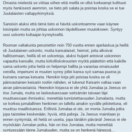
Omasta mielestä se viittaa siihen että meillä on ollut korkeampi kulttuuri
myös henkisesti aiemmin, se tieto piti salata ja poistaa koska se ei tue
Juutalaisten valtapyrkimyksiä.
Sanoisin aluksi että tämä tieto ei hävitä uskontoamme vaan käynee
toisinpäin mutta se johtaa uskonnon täydelliseen muutokseen. Syntyy
uusi uskonto kultaajan kynnyksellä.
Rooman valtakunta perustettiin noin 750 vuotta ennen ajanlaskua ja heillä
oli Juutalainen uskonto, mutta kansalaiset, heimot, joita alkoivat
hallitsemaan, heillä oli eri uskontoja, aluksi huijarit antoivat uskonnon
vapautta kansalle, mutta kirkolliskokousten myötä päätettiin että kaikille
sama uskonto jotta heitä on helpompi hallita ja varastaa omaisuudet
veroilla, imperiumi ei muuten synny jollei kansa syö samaa puuroa ja
kumarra samaa keisaria. Henokin kirja piti poistaa koska se oli
päinvastainen keisarin rooliin nähden, ei tukenut Keisarin valtaa vaan
aivan päinvastaista. Heenokin kirjassa ei ole yhtä Jumalaa ja Jeesus on
itse Jumala, mutta se laskeutuessaan seitsämän taivaan läpi
muuttuessaan ihmiseksi, menettää tunnistettavuuden Jumalasta, mutta
se korkea jumalallinen henkinen on tallella ainakin syvälle piilotettuna, eli
muuttuu maallistuessa. Erillistä Jumalaa ei ole, on monia Jumalia jotka
jopa taistelee keskenään, hyviä, että pahoja. Ja Jeesus mainitaan jo
ennen syntymää, eli heitä on useita, jopa tänäkin päivänä! Jeesus ei ole
myöskään Jumalan poika, hän on itse Jumalaa, mutta menettää
syntyessään tänne Jumaluuden, mutta se on henkenä hänessä...