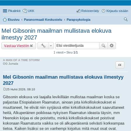
Pikalinkit
UKK
Rekisteröidy
Kirjaudu sisään
Etusivu
Paranormaali Keskustelu
Parapsykologia
tsi
Mel Gibsonin maailman mullistava elokuva
ilmestyy 2027
Vastaa Viestiin
1 viesti • Sivu
1
/
1
A MAN OF A TIME STORM
Lainaa
OG Jumala
Mel Gibsonin maailman mullistava elokuva ilmestyy
2027
25 Huhti 2026, 08:10
V
i
Gibsonin elokuva voi laajalla levikillään mullistaa maailman koska se
e
paljastaa Etiopialaisen Raamatun, ainoan jota kirkolliskokoukset ei
s
t
muuttaneet, he elivät niin syrjässä ettei kirkolliskokoukset saavuttaneet
i
heitä, Alkuperäinen poikkeaa nykyisen Raamatun ideasta täysin, mm
Heenokin kirjaa ei ole poistettu, minkä kirkolliskokoukset poistivat
kokonaan Raamatusta vaikka se oli alkuperäisenä selvästi korkeampaa
tietoa. Kaiken lisäksi se on vanhempi kirjoitus mitä muut osat ovat.