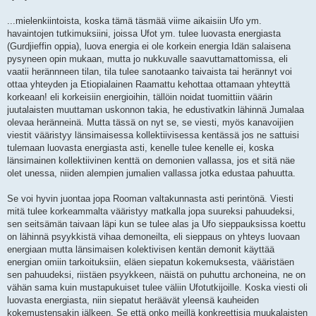
...mielenkiintoista, koska tämä täsmää viime aikaisiin Ufo ym.
havaintojen tutkimuksiini, joissa Ufot ym. tulee luovasta energiasta
(Gurdjieffin oppia), luova energia ei ole korkein energia Idän salaisena
pysyneen opin mukaan, mutta jo nukkuvalle saavuttamattomissa, eli
vaatii herännneen tilan, tila tulee sanotaanko taivaista tai herännyt voi
ottaa yhteyden ja Etiopialainen Raamattu kehottaa ottamaan yhteyttä
korkeaan! eli korkeisiin energioihin, tällöin noidat tuomittiin väärin
juutalaisten muuttaman uskonnon takia, he edustivatkin lähinnä Jumalaa
olevaa heränneinä. Mutta tässä on nyt se, se viesti, myös kanavoijien
viestit vääristyy länsimaisessa kollektiivisessa kentässä jos ne sattuisi
tulemaan luovasta energiasta asti, kenelle tulee kenelle ei, koska
länsimainen kollektiivinen kenttä on demonien vallassa, jos et sitä näe
olet unessa, niiden alempien jumalien vallassa jotka edustaa pahuutta.
Se voi hyvin juontaa jopa Rooman valtakunnasta asti perintönä. Viesti
mitä tulee korkeammalta vääristyy matkalla jopa suureksi pahuudeksi,
sen seitsämän taivaan läpi kun se tulee alas ja Ufo sieppauksissa koettu
on lähinnä psyykkistä vihaa demoneilta, eli sieppaus on yhteys luovaan
energiaan mutta länsimaisen kolektivisen kentän demonit käyttää
energian omiin tarkoituksiin, eläen siepatun kokemuksesta, vääristäen
sen pahuudeksi, riistäen psyykkeen, näistä on puhuttu archoneina, ne on
vähän sama kuin mustapukuiset tulee väliin Ufotutkijoille. Koska viesti oli
luovasta energiasta, niin siepatut heräävät yleensä kauheiden
kokemustensakin jälkeen. Se että onko meillä konkreettisia muukalaisten