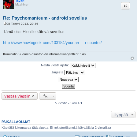
Toveri
Lainaa
Maahinen
Re: Psychomanteum - android sovellus
08 Tammi 2013, 20:46
V
i
Tämä olisi Elenille kätevä sovellus:
e
s
t
http://www.howtogeek.com/103184/your-an ... r-counter/
i
Illuminatin Suomen osaston disinformaatioagentti nr. 146.
Näytä viestit ajalta:
Järjestä
Vastaa Viestiin
5 viestiä • Sivu
1
/
1
Hyppää
PAIKALLAOLIJAT
Käyttäjiä lukemassa tätä aluetta: Ei rekisteröityneitä käyttäjiä ja 2 vierailijaa
Etusivu
Viesti Ylläpidolle
Ryhmät