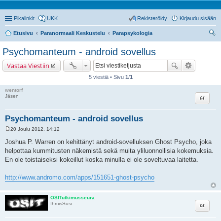
Pikalinkit
UKK
Rekisteröidy
Kirjaudu sisään
Etusivu
Paranormaali Keskustelu
Parapsykologia
tsi
Psychomanteum - android sovellus
Vastaa Viestiin
5 viestiä • Sivu
1
/
1
wentorf
Lainaa
Jäsen
Psychomanteum - android sovellus
20 Joulu 2012, 14:12
V
i
Joshua P. Warren on kehittänyt android-sovelluksen Ghost Psycho, joka
e
helpottaa kummitusten näkemistä sekä muita yliluonnollisia kokemuksia.
s
t
En ole toistaiseksi kokeillut koska minulla ei ole soveltuvaa laitetta.
i
http://www.andromo.com/apps/151651-ghost-psycho
OSITutkimusseura
Lainaa
IhmisSusi