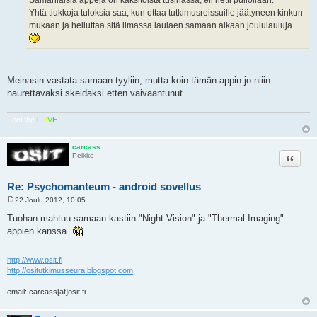
t
i
Yhtä tiukkoja tuloksia saa, kun ottaa tutkimusreissuille jäätyneen kinkun
mukaan ja heiluttaa sitä ilmassa laulaen samaan aikaan joululauluja.
Meinasin vastata samaan tyyliin, mutta koin tämän appin jo niiin
naurettavaksi skeidaksi etten vaivaantunut.
Feel the
L
O
V
E
carcass
Lainaa
Peikko
Re: Psychomanteum - android sovellus
22 Joulu 2012, 10:05
V
i
Tuohan mahtuu samaan kastiin "Night Vision" ja "Thermal Imaging"
e
appien kanssa
s
t
i
http://www.osit.fi
http://ositutkimusseura.blogspot.com
email: carcass[at]osit.fi