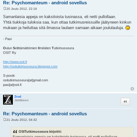
Re: Psychomanteum - android sovellus
20 Joulu 2012, 22:16
V
i
Samanlaisia appeja on kaksitoista tusinassa, eli netti pullollaan.
e
Yhtä tiukkoja tuloksia saa, kun ottaa tutkimusreissuille jäätyneen kinkun
s
t
mukaan ja heiluttaa sitä ilmassa laulaen samaan aikaan joululauluja.
i
- Pasi
O
ulun
S
elittämättömien
I
lmiöiden
T
utkimusseura
OSIT Ry
http://www.osit.fi
http://ositutkimusseura.blogspot.com
S-postit:
ositutkimusseura[at]gmail.com
pasi[at]osit.fi
Zrud
Lainaa
Jättiläinen
Re: Psychomanteum - android sovellus
21 Joulu 2012, 04:32
V
i
e
OSITutkimusseura kirjoitti:
s
Samanlaisia appeja on kaksitoista tusinassa, eli netti pullollaan.