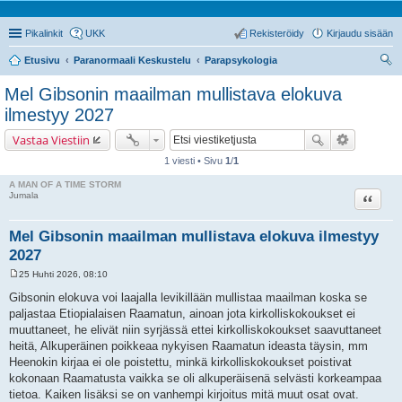
Pikalinkit
UKK
Rekisteröidy
Kirjaudu sisään
Etusivu
Paranormaali Keskustelu
Parapsykologia
tsi
Mel Gibsonin maailman mullistava elokuva
ilmestyy 2027
Vastaa Viestiin
1 viesti • Sivu
1
/
1
A MAN OF A TIME STORM
Lainaa
Jumala
Mel Gibsonin maailman mullistava elokuva ilmestyy
2027
25 Huhti 2026, 08:10
V
i
Gibsonin elokuva voi laajalla levikillään mullistaa maailman koska se
e
paljastaa Etiopialaisen Raamatun, ainoan jota kirkolliskokoukset ei
s
t
muuttaneet, he elivät niin syrjässä ettei kirkolliskokoukset saavuttaneet
i
heitä, Alkuperäinen poikkeaa nykyisen Raamatun ideasta täysin, mm
Heenokin kirjaa ei ole poistettu, minkä kirkolliskokoukset poistivat
kokonaan Raamatusta vaikka se oli alkuperäisenä selvästi korkeampaa
tietoa. Kaiken lisäksi se on vanhempi kirjoitus mitä muut osat ovat.