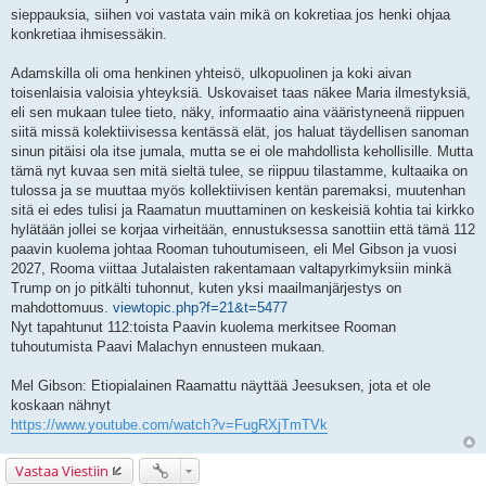
sieppauksia, siihen voi vastata vain mikä on kokretiaa jos henki ohjaa
konkretiaa ihmisessäkin.
Adamskilla oli oma henkinen yhteisö, ulkopuolinen ja koki aivan
toisenlaisia valoisia yhteyksiä. Uskovaiset taas näkee Maria ilmestyksiä,
eli sen mukaan tulee tieto, näky, informaatio aina vääristyneenä riippuen
siitä missä kolektiivisessa kentässä elät, jos haluat täydellisen sanoman
sinun pitäisi ola itse jumala, mutta se ei ole mahdollista kehollisille. Mutta
tämä nyt kuvaa sen mitä sieltä tulee, se riippuu tilastamme, kultaaika on
tulossa ja se muuttaa myös kollektiivisen kentän paremaksi, muutenhan
sitä ei edes tulisi ja Raamatun muuttaminen on keskeisiä kohtia tai kirkko
hylätään jollei se korjaa virheitään, ennustuksessa sanottiin että tämä 112
paavin kuolema johtaa Rooman tuhoutumiseen, eli Mel Gibson ja vuosi
2027, Rooma viittaa Jutalaisten rakentamaan valtapyrkimyksiin minkä
Trump on jo pitkälti tuhonnut, kuten yksi maailmanjärjestys on
mahdottomuus.
viewtopic.php?f=21&t=5477
Nyt tapahtunut 112:toista Paavin kuolema merkitsee Rooman
tuhoutumista Paavi Malachyn ennusteen mukaan.
Mel Gibson: Etiopialainen Raamattu näyttää Jeesuksen, jota et ole
koskaan nähnyt
https://www.youtube.com/watch?v=FugRXjTmTVk
Vastaa Viestiin