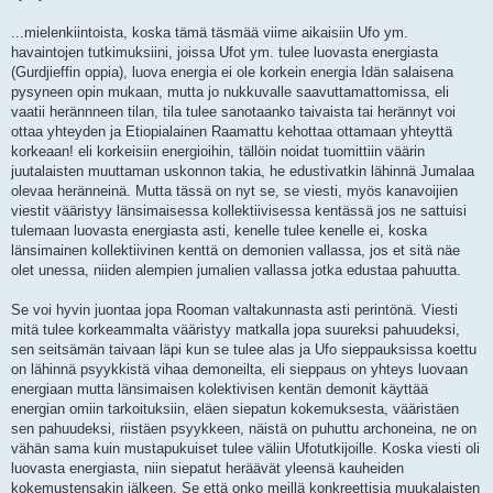
...mielenkiintoista, koska tämä täsmää viime aikaisiin Ufo ym.
havaintojen tutkimuksiini, joissa Ufot ym. tulee luovasta energiasta
(Gurdjieffin oppia), luova energia ei ole korkein energia Idän salaisena
pysyneen opin mukaan, mutta jo nukkuvalle saavuttamattomissa, eli
vaatii herännneen tilan, tila tulee sanotaanko taivaista tai herännyt voi
ottaa yhteyden ja Etiopialainen Raamattu kehottaa ottamaan yhteyttä
korkeaan! eli korkeisiin energioihin, tällöin noidat tuomittiin väärin
juutalaisten muuttaman uskonnon takia, he edustivatkin lähinnä Jumalaa
olevaa heränneinä. Mutta tässä on nyt se, se viesti, myös kanavoijien
viestit vääristyy länsimaisessa kollektiivisessa kentässä jos ne sattuisi
tulemaan luovasta energiasta asti, kenelle tulee kenelle ei, koska
länsimainen kollektiivinen kenttä on demonien vallassa, jos et sitä näe
olet unessa, niiden alempien jumalien vallassa jotka edustaa pahuutta.
Se voi hyvin juontaa jopa Rooman valtakunnasta asti perintönä. Viesti
mitä tulee korkeammalta vääristyy matkalla jopa suureksi pahuudeksi,
sen seitsämän taivaan läpi kun se tulee alas ja Ufo sieppauksissa koettu
on lähinnä psyykkistä vihaa demoneilta, eli sieppaus on yhteys luovaan
energiaan mutta länsimaisen kolektivisen kentän demonit käyttää
energian omiin tarkoituksiin, eläen siepatun kokemuksesta, vääristäen
sen pahuudeksi, riistäen psyykkeen, näistä on puhuttu archoneina, ne on
vähän sama kuin mustapukuiset tulee väliin Ufotutkijoille. Koska viesti oli
luovasta energiasta, niin siepatut heräävät yleensä kauheiden
kokemustensakin jälkeen. Se että onko meillä konkreettisia muukalaisten