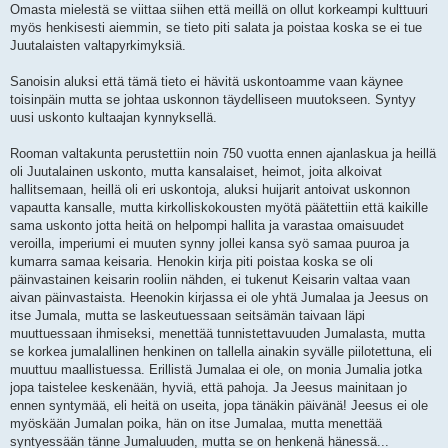
Omasta mielestä se viittaa siihen että meillä on ollut korkeampi kulttuuri
myös henkisesti aiemmin, se tieto piti salata ja poistaa koska se ei tue
Juutalaisten valtapyrkimyksiä.
Sanoisin aluksi että tämä tieto ei hävitä uskontoamme vaan käynee
toisinpäin mutta se johtaa uskonnon täydelliseen muutokseen. Syntyy
uusi uskonto kultaajan kynnyksellä.
Rooman valtakunta perustettiin noin 750 vuotta ennen ajanlaskua ja heillä
oli Juutalainen uskonto, mutta kansalaiset, heimot, joita alkoivat
hallitsemaan, heillä oli eri uskontoja, aluksi huijarit antoivat uskonnon
vapautta kansalle, mutta kirkolliskokousten myötä päätettiin että kaikille
sama uskonto jotta heitä on helpompi hallita ja varastaa omaisuudet
veroilla, imperiumi ei muuten synny jollei kansa syö samaa puuroa ja
kumarra samaa keisaria. Henokin kirja piti poistaa koska se oli
päinvastainen keisarin rooliin nähden, ei tukenut Keisarin valtaa vaan
aivan päinvastaista. Heenokin kirjassa ei ole yhtä Jumalaa ja Jeesus on
itse Jumala, mutta se laskeutuessaan seitsämän taivaan läpi
muuttuessaan ihmiseksi, menettää tunnistettavuuden Jumalasta, mutta
se korkea jumalallinen henkinen on tallella ainakin syvälle piilotettuna, eli
muuttuu maallistuessa. Erillistä Jumalaa ei ole, on monia Jumalia jotka
jopa taistelee keskenään, hyviä, että pahoja. Ja Jeesus mainitaan jo
ennen syntymää, eli heitä on useita, jopa tänäkin päivänä! Jeesus ei ole
myöskään Jumalan poika, hän on itse Jumalaa, mutta menettää
syntyessään tänne Jumaluuden, mutta se on henkenä hänessä...